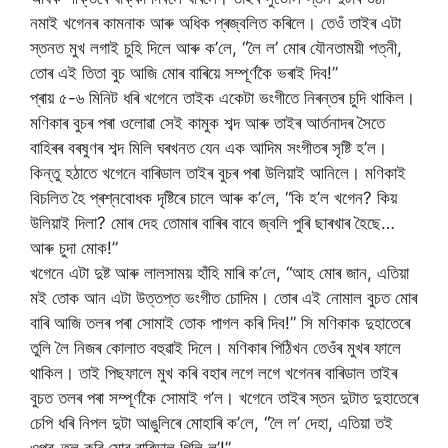
নমাই খগেনৰ কামনাক আৰু অধিক প্ৰজ্বলিত কৰিলে। তেওঁ তাইৰ এটা
স্তনত মুখ লগাই চুহি দিলে আৰু ক’লে, “লৈ ল’ মোৰ যৌনতাময়ী পত্নী,
তোৰ এই তিতা বুচ আজি মোৰ বাৰিয়ে সম্পূৰ্ণকৈ ভৰাই দিব!”
প্ৰায় ৫-৬ মিনিট ধৰি খগেনে তাইক একেটা ভংগীতে নিৰন্তৰ চুদি থাকিল।
মণিকাৰ বুচৰ পৰা ওলোৱা সেই কামুক শব্দ আৰু তাইৰ আৰ্তনাদৰ সৈতে
বাহিৰৰ বৰষুণৰ শব্দ মিলি ঘৰখনত যেন এক আদিম সংগীতৰ সৃষ্টি হ’ল।
কিন্তু হঠাতে খগেনে বাৰিডাল তাইৰ বুচৰ পৰা উলিয়াই আনিলে। মণিকাই
বিচলিত হৈ প্ৰশ্নবোধক দৃষ্টিৰে চালে আৰু ক’লে, “কি হ’ল খগেন? কিয়
উলিয়াই দিলা? মোৰ দেহ তোমাৰ বাৰিৰ বাবে জ্বলি পুৰি ছাৰখাৰ হৈছে…
আৰু চুদা মোক!”
খগেনে এটা দুষ্ট আৰু লালসাময় হাঁহি মাৰি ক’লে, “আহ মোৰ জান, এতিয়া
মই তোক আন এটা উত্তপ্ত ভংগীত চোদিম। তোৰ এই নোমাল বুচত মোৰ
বাৰি আজি তলৰ পৰা সোমাই তোক পাগল কৰি দিব!” সি মণিকাক দুহাতেৰে
তুলি লৈ নিজৰ কোলাত বহুৱাই দিলে। মণিকাৰ পিঠিখন তেওঁৰ মুখৰ ফালে
থাকিল। তাই পিছফালে মুখ কৰি বহাৰ লগে লগে খগেনৰ বাৰিডাল তাইৰ
বুচত তলৰ পৰা সম্পূৰ্ণকৈ সোমাই গ’ল। খগেনে তাইৰ স্তন দুটাত দুহাতেৰে
চেপি ধৰি নিপল দুটা আঙুলিৰে মোহাৰি ক’লে, “লৈ ল’ দেহা, এতিয়া তই
ওপৰ-তল কৰি মোৰ বাৰিডাল গিলি ল’!”