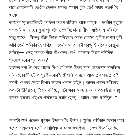
বাবে কোনোবাই তেওঁক প্ৰেমৰ জালত পেলাব বুলি তেওঁ সদায় সতৰ্ক হৈ
থাকে।
ৰাজেনৰ স্বভাৱটোৱেই আছিল অলপ ৰঙিয়াল আৰু কামুক। পত্নীৰ মৃত্যুৰ
পাছত নিজৰ দেহৰ ক্ষুধা পূৰাবলৈ তেওঁ যিকোনো সীমা অতিক্ৰম কৰিবলৈ
সাজু থাকে। কিন্তু গাঁৱৰ নিৰ্জন পৰিৱেশত তেনে কোনো সুবিধা নাপাব বুলি
ভাবি তেওঁ অস্থিৰ হৈ পৰিছে। তেওঁৰ মনত এটা প্ৰশ্নই বাৰে বাৰে খুন্দা
মাৰিছে— সেই অকলশৰীয়া গাঁওখনত তেওঁ কেনেকৈ নিজৰ শাৰীৰিক
প্ৰয়োজনবোৰ পূৰা কৰিব?
ইফালে বগাওঁৰ সেই শান্ত নিশা মণিকাই নিজৰ কাম-কাজবোৰ সামৰিলে।
ল’ৰা-ছোৱালী দুটাক খুৱাই-বোৱাই টোপনি অনালে আৰু তাৰ পাছত তাই
স্বামী খগেনৰ সৈতে নিশাৰ আহাৰ খাবলৈ বহিল। ভাতৰ পাতত মণিকাই
কথাটো উলিয়ালে, “হেৰি শুনিছে, এটা খবৰ আছে। মোৰ কলেজীয়া বন্ধু
ৰাজেন বৰুৱাৰ এইখন গাঁৱলৈকে বদলি হৈছে। আজি ফোন কৰিছিল।”
খবৰটো শুনি খগেনৰ মুখখন উজ্জ্বল হৈ উঠিল। পুলিচ অফিচাৰ হোৱাৰ বাবে
খগেন মানুহজন যথেষ্ট সামাজিক আৰু আড্ডাপ্ৰিয়। তেওঁ উৎসাহিত হৈ