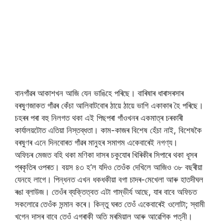
বানগাঁৱৰ আকাশখন আজি যেন ভাঙিহে পৰিছে। বাৰিষাৰ ধাৰাসৰসাৰ
বৰষুণজাকত গাঁৱৰ কেঁচা আলিবাটবোৰ ঠায়ে ঠায়ে ভাগি একাকাৰ হৈ পৰিছে।
চহৰৰ পৰা বহু নিলগত থকা এই পিছপৰা গাঁওখনৰ একমাত্ৰ চৰকাৰী
কাৰ্যালয়টোত এতিয়া নিস্তব্ধতা। কাম-কাজৰ বিশেষ হেঁচা নাই, বিশেষকৈ
বৰষুণৰ এনে দিনবোৰত গাঁৱৰ মানুহৰ সমাগম একেবাৰেই নগণ্য।
​অফিচৰ মেজত বহি থকা মণিকা দাসৰ চকুযোৰ খিৰিকীৰ সিপাৰে থকা ধূসৰ
প্ৰকৃতিৰ ওপৰত। বয়স ৪৩ হ’ল যদিও তেওঁক দেখিলে আজিও ৩৮ বছৰীয়া
যেনহে লাগে। পিন্ধনত এখন ধকধকীয়া বগা চাদৰ-মেখেলা আৰু হাতদীঘল
ৰঙা ব্লাউজ। তেওঁৰ ব্যক্তিত্বত এটা গাম্ভীৰ্য আছে, যাৰ বাবে অফিচত
সকলোৱে তেওঁক সন্মান কৰে। কিন্তু ঘৰত তেওঁ একেবাৰেই ওলোটা; স্বামী
খগেন দাসৰ বাবে তেওঁ এগৰাকী অতি মৰমিয়াল আৰু আৱেগিক পত্নী।