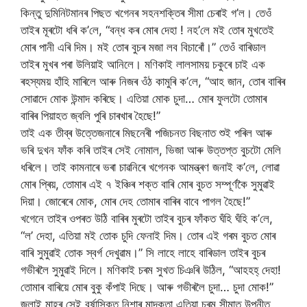
কিন্তু দুমিনিটমানৰ পিছত খগেনৰ সহনশক্তিৰ সীমা চেৰাই গ’ল। তেওঁ
তাইৰ মূৰটো ধৰি ক’লে, “বন্ধ কৰ মোৰ দেহা ! নহ’লে মই তোৰ মুখতেই
মোৰ পানী এৰি দিম। মই তোৰ বুচৰ মজা লব বিচাৰোঁ।” তেওঁ বাৰিডাল
তাইৰ মুখৰ পৰা উলিয়াই আনিলে। মণিকাই লালসাময় চকুৰে চাই এক
ৰহস্যময় হাঁহি মাৰিলে আৰু নিজৰ ওঁঠ কামুৰি ক’লে, “আহ জান, তোৰ বাৰিৰ
সোৱাদে মোক উন্মাদ কৰিছে। এতিয়া মোক চুদা… মোৰ ফুলটো তোমাৰ
বাৰিৰ পিয়াহত জ্বলি পুৰি চাৰখাৰ হৈছে!”
তাই এক তীব্ৰ উত্তেজনাৰে মিছনেৰী পজিচনত বিছনাত শুই পৰিল আৰু
ভৰি দুখন ফাঁক কৰি তাইৰ সেই নোমাল, ভিজা আৰু উত্তপ্ত বুচটো মেলি
ধৰিলে। তাই কামনাৰে ভৰা চাৱনিৰে খগেনক আমন্ত্ৰণ জনাই ক’লে, লোৱা
মোৰ প্ৰিয়, তোমাৰ এই ৭ ইঞ্চিৰ শক্ত বাৰি মোৰ বুচত সম্পূৰ্ণকৈ সুমুৱাই
দিয়া। জোৰেৰে মোক, মোৰ দেহ তোমাৰ বাৰিৰ বাবে পাগল হৈছে!”
খগেনে তাইৰ ওপৰত উঠি বাৰিৰ মুৰটো তাইৰ বুচৰ ফাঁকত ঘঁহি ঘঁহি ক’লে,
“ল’ দেহা, এতিয়া মই তোক চুদি ফেনাই দিম। তোৰ এই গৰম বুচত মোৰ
বাৰি সুমুৱাই তোক স্বৰ্গ দেখুৱাম।” সি লাহে লাহে বাৰিডাল তাইৰ বুচৰ
গভীৰলৈ সুমুৱাই দিলে। মণিকাই চৰম সুখত চিঞৰি উঠিল, “আহহহ্ দেহা!
তোমাৰ বাৰিয়ে মোৰ বুকু কঁপাই দিছে। আৰু গভীৰলৈ চুদা… চুদা মোক!”
জুলাই মাহৰ সেই বৰ্ষাসিক্ত নিশাৰ মাদকতা এতিয়া চৰম সীমাত উপনীত