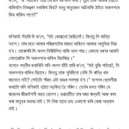
ক’লে, “অ’ সঁচাকৈ? এয়া দেখোন বৰ ভাল কথা। তুমি তাক আমাৰ ইয়াতে
থাকিবলৈ নিমন্ত্ৰণ নকৰিলা কিয়? বন্ধু মানুহজন অচিনাকি ঠাইত অকলশৰে
কিয় থাকিব লাগে?”
মণিকাই সঁহাৰি দি ক’লে, “মই কোৱাতো কৈছিলোঁ। কিন্তু সি মান্তি
নহ’ল। তাৰ মতে আমাৰ পৰিয়ালটোৰ মাজত থাকিলে আমাক অসুবিধা দিয়া
হ’ব। তাৰোপৰি সি অলপ নিৰিবিলিত থাকি ভাল পায়। কোনো ধৰণৰ আমনি
নোহোৱাকৈ সি অকলশৰে থাকিব বিচাৰিছে।”
খগেনে পত্নীৰ কথাখিনি শুনি অলপ হাঁহি মাৰি ক’লে, “মই বুজি পাইছোঁ, সি
অকলশৰে থাকিব বিচাৰে। কিন্তু তাক সুধিছিলা নেকি সি ৰান্ধি খাব
জানেনে নাই? সেইটো গাঁৱত এটা ডাঙৰ সমস্যা হ’ব।” খগেনৰ ধেমেলীয়া
কথাটো শুনি মণিকাই হঠাত সচকিত হৈ পৰিল। তেওঁৰ মনত পৰিল যে
ৰাজেনৰ জীৱনশৈলী বহুত বেলেগ। গুৱাহাটীত তাৰ ঘৰত ৰান্ধনী আৰু কাম
কৰা মানুহৰ অভাৱ নাই। সি নিজ হাতে চাহ একাপো কৰি খোৱা অভ্যাস
নাই।