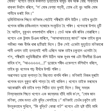
মোক!” খগেনে তাইৰ কঁকালত দুহাতেৰে খামুচি ধৰি আৰু বেছি শক্তিৰে
ধাক্কা দিবলৈ ধৰিলে, “ল’ মোৰ বেশ্যা পত্নী, তোৰ এই বুচ আজি মোৰ
পানীৰে ভৰাই দিম।”
দুমিনিটমানৰ পিছত মণিকাৰ গোটেই শৰীৰটো কঁপি উঠিল। তাইৰ বুচটো
খগেনৰ বাৰিৰ চাৰিওফালে সজোৰে সংকুচিত হৈ পৰিল। খগেনৰো উশাহ চুটি
হৈ আহিল, বুকুখন ধপধপাবলৈ ধৰিলে। তেওঁ আৰু ধৰি ৰাখিব নোৱাৰিলে।
খগেনে এক উন্মাদ চিঞৰ মাৰিলে, “আআআহহহহ্ জান!” আৰু তাইৰ বুচৰ
গভীৰত গৰম বীৰ্যৰ ধাৰা ছটিয়াই দিলে। ঠিক সেই একেটা মুহূৰ্ততে মণিকাৰো
পানী ওলাল তাই হলহলাই পানী এৰিলে আৰু তাইৰ চকুহাল ওলোটা হৈ
গ’ল, শৰীৰটো ধনুভিৰীয়াকৈ কঁপি উঠিল আৰু মুখৰ পৰা এটা দীঘলীয়া চিঞৰ
বাহিৰ হ’ল, “আএএএএএ…!” দুয়োৰে শৰীৰ একেলগে কঁপিবলৈ ধৰিলে,
তাইৰ বুচ খগেনৰ গাঢ় বীৰ্যৰে উপচি পৰিল।
অৱশেষত দুয়ো ক্লান্ত হৈ বিছনাত বাগৰি পৰিল। মণিকাই নিজৰ মূৰটো
খগেনৰ বহল বুকুত ৰাখি শান্ত হৈ শুই থাকিল। খগেনে তাইক মৰমেৰে
আকোৱালি ধৰি তাইৰ নগ্ন পিঠিত হাত বুলাই দিলে। কিছু সময়ৰ
নিস্তব্ধতাৰ পিছত খগেনে এক ৰহস্যময় হাঁহি মাৰি ক’লে, “মোৰ জান
মণিকা, মোৰ মনত এটা বুদ্ধি খেলাইছে।” মণিকাই তেওঁৰ চকুলৈ চাই
উৎসুকতাৰে সুধিলে, “কি বুদ্ধি? কোৱা না?” খগেনে এটা দুষ্ট হাঁহি মাৰি