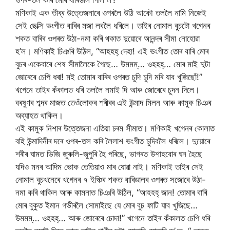
মণিকাই এক তীব্ৰ উত্তেজনাৰে ওপৰলৈ উঠি আকৌ তললৈ নামি নিজেই
সেই ছেক্সি ভংগীত বাৰিৰ মজা লবলৈ ধৰিলে। তাইৰ নোমাল বুচটো খগেনৰ
শকত বাৰিৰ ওপৰত উঠা-নমা কৰি থকাত দুয়োৰে আনন্দৰ সীমা নোহোৱা
হ’ল। মণিকাই চিঞৰি উঠিল, “আহহহ্ দেহা! এই ভংগীত তোৰ বাৰি মোৰ
বুচৰ একেবাৰে শেষ সীমালৈকে গৈছে… উমমম্… ওহহহ্… মোৰ মাই দুটা
জোৰেৰে চেপি ধৰা! মই তোমাৰ বাৰিৰ ওপৰত চুদি চুদি মৰি যাব খুজিছোঁ!”
খগেনে তাইৰ কঁকালত ধৰি তললৈ নমাই দি আৰু জোৰেৰে চুদন দিলে।
বৰষুণৰ শব্দৰ মাজত তেওঁলোকৰ শৰীৰৰ এই উন্মাদ মিলন আৰু কামুক চিঞৰ
অব্যাহত থাকিল।
এই কামুক নিশাৰ উত্তেজনা এতিয়া চৰম সীমাত। মণিকাই খগেনৰ কোলাত
বহি উন্মাদিনীৰ দৰে ওপৰ-তল কৰি লৈলাশ ভংগীত চুদিবলৈ ধৰিলে। দুয়োৰে
শৰীৰ ঘামত ভিজি জুৰুলি-জুপুৰি হৈ পৰিছে, ভাগৰত উশাহবোৰ ঘন হৈছে
যদিও মনৰ আদিম ভোক তেতিয়াও মাৰ যোৱা নাই। মণিকাই তাইৰ সেই
নোমাল বুচখনেৰে খগেনৰ ৭ ইঞ্চিৰ শকত বাৰিডালৰ ওপৰত সজোৰে উঠা-
নমা কৰি থাকিল আৰু কামনাত চিঞৰি উঠিল, “আহহহ্ জান! তোমাৰ বাৰি
মোৰ বুকুত ইমান গভীৰলৈ সোমাইছে যে মোৰ বুচ ফাটি যাব খুজিছে…
উমমম্… ওহহহ্… আৰু জোৰেৰে চোদা!” খগেনে তাইৰ কঁকালত চেপি ধৰি