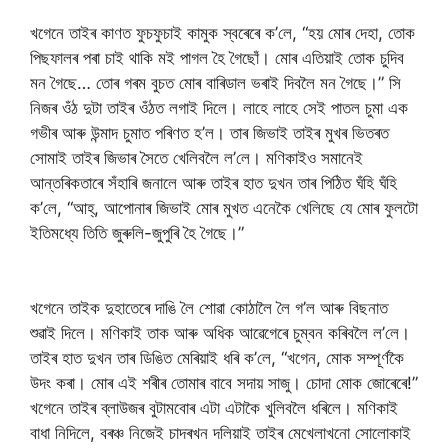
খগেনে তাইৰ কাণত ফুচফুচাই কামুক স্বৰেৰে ক’লে, “হয় মোৰ দেহা, তোক
পিছফালৰ পৰা চাই থাকি মই পাগল হৈ গৈছোঁ। মোৰ এতিয়াই তোক চুদিব
মন গৈছে… তোৰ গৰম বুচত মোৰ বাৰিডাল ভৰাই দিবলৈ মন গৈছে।” সি
নিজৰ ওঁঠ দুটা তাইৰ ওঁঠত লগাই দিলে। লাহে লাহে সেই পাতল চুমা এক
গভীৰ আৰু উন্মাদ চুমাত পৰিণত হ’ল। তাৰ জিভাই তাইৰ মুখৰ ভিতৰত
সোমাই তাইৰ জিভাৰ সৈতে খেলিবলৈ ল’লে। মণিকাইও সমানেই
আন্তৰিকতাৰে সঁহাৰি জনালে আৰু তাইৰ হাত দুখন তাৰ পিঠিত ঘঁহি ঘঁহি
ক’লে, “আহ্, আপোনাৰ জিভাই মোৰ মুখত এনেকৈ খেলিছে যে মোৰ ফুলটো
ইতিমধ্যে তিতি জুৰুলি-জুপুৰি হৈ গৈছে।”
খগেনে তাইক দুহাতেৰে দাঙি লৈ শোৱা কোঠালৈ লৈ গ’ল আৰু বিছনাত
শুৱাই দিলে। মণিকাই তাক আৰু অধিক আৱেগেৰে চুম্বন কৰিবলৈ ল’লে।
তাইৰ হাত দুখন তাৰ ডিঙিত মেৰিয়াই ধৰি ক’লে, “খগেন, মোক সম্পূৰ্ণকৈ
উদং কৰা। মোৰ এই শৰীৰ তোমাৰ বাবে সদায় সাজু। চোদা মোক জোৰেৰে!”
খগেনে তাইৰ ব্লাউজৰ বুটামবোৰ এটা এটাকৈ খুলিবলৈ ধৰিলে। মণিকাই
বাধা নিদিলে, বৰঞ্চ নিজেই চাদৰখন দলিয়াই তাইৰ মেখেলাখনো সোলোকাই