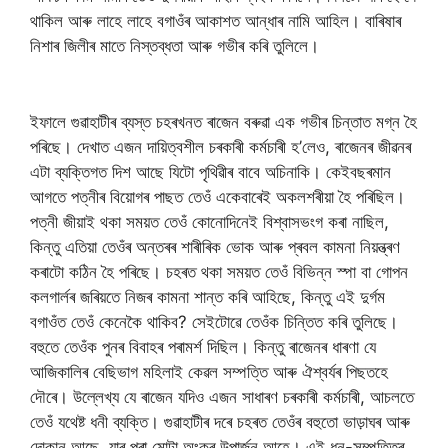
থাকিল আৰু লাহে লাহে বগাওঁৰ আকাশত আন্ধাৰ নামি আহিল। বাৰিষাৰ
নিশাৰ জিলীৰ মাতে নিস্তব্ধতা আৰু গভীৰ কৰি তুলিলে।
ইফালে গুৱাহাটীৰ ব্যস্ত চহৰখনত ৰাজেন বৰুৱা এক গভীৰ চিন্তাত মগ্ন হৈ
পৰিছে। দেখাত এজন দায়িত্বশীল চৰকাৰী কৰ্মচাৰী হ’লেও, ৰাজেনৰ জীৱনৰ
এটা ব্যক্তিগত দিশ আছে যিটো পৃথিৱীৰ বাবে অচিনাকি। কেইবছৰমান
আগতে পত্নীৰ বিয়োগৰ পাছত তেওঁ একেবাৰেই অকলশৰীয়া হৈ পৰিছিল।
পত্নী জীয়াই থকা সময়ত তেওঁ কোনোদিনেই বিশ্বাসভংগ কৰা নাছিল,
কিন্তু এতিয়া তেওঁৰ অন্তৰৰ শাৰীৰিক ভোক আৰু প্ৰবল কামনা নিয়ন্ত্ৰণ
কৰাটো কঠিন হৈ পৰিছে। চহৰত থকা সময়ত তেওঁ বিভিন্ন স্পা বা গোপন
কলগাৰ্লৰ জৰিয়তে নিজৰ কামনা শান্ত কৰি আহিছে, কিন্তু এই দুৰ্গম
বগাওঁত তেওঁ কেনেকৈ থাকিব? সেইটোৱে তেওঁক চিন্তিত কৰি তুলিছে।
বহুতে তেওঁক পুনৰ বিবাহৰ পৰামৰ্শ দিছিল। কিন্তু ৰাজেনৰ ধাৰণা যে
আজিকালিৰ বেছিভাগ মহিলাই কেৱল সম্পত্তি আৰু ঐশ্বৰ্যৰ পিছতহে
দৌৰে। উল্লেখ্য যে ৰাজেন যদিও এজন সাধাৰণ চৰকাৰী কৰ্মচাৰী, আচলতে
তেওঁ যথেষ্ট ধনী ব্যক্তি। গুৱাহাটীৰ দৰে চহৰত তেওঁৰ বহুতো ভাড়াঘৰ আৰু
দোকান আছে, যাৰ পৰা মোটা অংকৰ উপাৰ্জন আহে। এই ধন-সম্পত্তিৰ