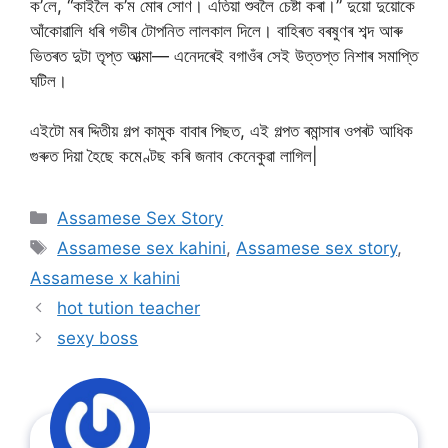
ক’লে, “কাইলৈ ক’ম মোৰ সোণ। এতিয়া শুবলৈ চেষ্টা কৰা।” দুয়ো দুয়োকে
আঁকোৱালি ধৰি গভীৰ টোপনিত লালকাল দিলে। বাহিৰত বৰষুণৰ শব্দ আৰু
ভিতৰত দুটা তৃপ্ত আত্মা— এনেদৰেই বগাওঁৰ সেই উত্তপ্ত নিশাৰ সমাপ্তি
ঘটিল।
এইটো মৰ দ্দিতীয় গল্প কামুক বাবাৰ পিছত, এই গল্পত ৰমান্সাৰ ওপৰট আধিক
গুৰুত দিয়া হৈছে কমেণ্টছ কৰি জনাব কেনেকুৱা লাগিল|
Categories
Assamese Sex Story
Tags
Assamese sex kahini
,
Assamese sex story
,
Assamese x kahini
hot tution teacher
sexy boss