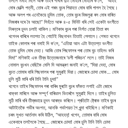
তললৈ নমাই দিলে আৰু তাইৰ গাখীৰ দুটা মোহাৰি মোহাৰি ক’লে, “ আহহ
মোৰ ছেক্সি পত্নী, তোৰ এই গৰম বুচৰ পিয়াহত মোৰ বাৰি পাগল হৈ গৈছে।
আৰু অলপ পৰ এনেকৈয়ে চুদিম তোক, তোৰ বুচৰ বিজলুৱা ৰস মোৰ বাৰিত
নিজৰাৰ দৰে বৈ আছে!” সিহঁতে আৰু ৪-৫ মিনিট ধৰি সেই একেটা ভংগীতে
নিৰন্তৰ চুদন চলাই থাকিল। মণিকাৰ বুচৰ পৰা নিৰ্গত হোৱা তিতা ৰস
খগেনৰ বাৰিৰে লতপত হৈ গোটেই বিছনাখন তিতাই পেলালে। শেষত খগেনে
তাইক কোলাৰ পৰা নমাই দি ক’লে, “এতিয়া আন এটা উত্তপ্ত ভংগীত
তোক চুদিম মোৰ দেহা। আজি তোৰ পিছফালৰ পৰা তোৰ বুচ তহিলং কৰি
দিম!” মণিকাই এক তীব্ৰ উত্তেজনাৰে ‘ডগী পজিচন’ ললে। তাই নিজৰ
নোমাল বুচখন বেছিকৈ মেলি দি আমন্ত্ৰণ জনাই ক’লে, “দিয়া দেহা, মোৰ
বুচত তোমাৰ বাৰি পিছফালৰ পৰা সুমুৱাই দিয়া। জোৰেৰে চোদা মোক… মোৰ
চুলি মুঠি মাৰি ধৰি টানি টানি চুদা!”
খগেনে তাইৰ পিছফালৰ পৰা বাৰিৰ মুৰটো বুচৰ ফাঁকত লগাই এটা জোৰে
ধাক্কা মাৰিলে আৰু সম্পূৰ্ণ বাৰিডাল ভিতৰলৈ সুমুৱাই দিলে। তাইৰ চুলিত
মুঠি মাৰি ধৰি তীব্ৰভাৱে চুদন আৰম্ভ কৰিলে। প্ৰতিটো ষ্ট্ৰোক তাইৰ বুচৰ
আটাইতকৈ গভীৰ অংশত, আনকি গৰ্ভাশয়ত গৈ খুন্দা খাইছিল। মণিকাই
চৰম সুখত আৰ্তনাদ কৰি উঠিল, “আহহহ্! খগেন, তোমাৰ বাৰি মোৰ
একেবাৰে তললৈকে গৈছে… জোৰেৰে চোদা! মোৰ চুলি টানি টানি চোদা