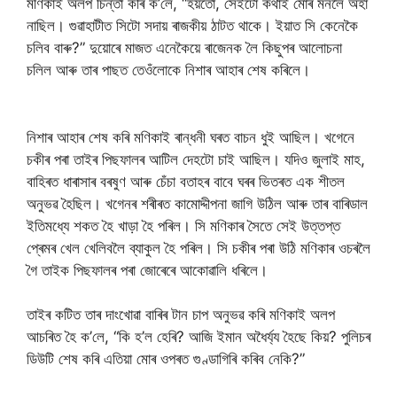
মণিকাই অলপ চিন্তা কৰি ক’লে, “হয়তো, সেইটো কথাই মোৰ মনলৈ অহা
নাছিল। গুৱাহাটীত সিটো সদায় ৰাজকীয় ঠাটত থাকে। ইয়াত সি কেনেকৈ
চলিব বাৰু?” দুয়োৰে মাজত এনেকৈয়ে ৰাজেনক লৈ কিছুপৰ আলোচনা
চলিল আৰু তাৰ পাছত তেওঁলোকে নিশাৰ আহাৰ শেষ কৰিলে।
নিশাৰ আহাৰ শেষ কৰি মণিকাই ৰান্ধনী ঘৰত বাচন ধুই আছিল। খগেনে
চকীৰ পৰা তাইৰ পিছফালৰ আটিল দেহটো চাই আছিল। যদিও জুলাই মাহ,
বাহিৰত ধাৰাসাৰ বৰষুণ আৰু চেঁচা বতাহৰ বাবে ঘৰৰ ভিতৰত এক শীতল
অনুভৱ হৈছিল। খগেনৰ শৰীৰত কামোদ্দীপনা জাগি উঠিল আৰু তাৰ বাৰিডাল
ইতিমধ্যে শকত হৈ খাড়া হৈ পৰিল। সি মণিকাৰ সৈতে সেই উত্তপ্ত
প্ৰেমৰ খেল খেলিবলৈ ব্যাকুল হৈ পৰিল। সি চকীৰ পৰা উঠি মণিকাৰ ওচৰলৈ
গৈ তাইক পিছফালৰ পৰা জোৰেৰে আকোৱালি ধৰিলে।
তাইৰ কটিত তাৰ দাংখোৱা বাৰিৰ টান চাপ অনুভৱ কৰি মণিকাই অলপ
আচৰিত হৈ ক’লে, “কি হ’ল হেৰি? আজি ইমান অধৈৰ্য্য হৈছে কিয়? পুলিচৰ
ডিউটি শেষ কৰি এতিয়া মোৰ ওপৰত গুণ্ডাগিৰি কৰিব নেকি?”