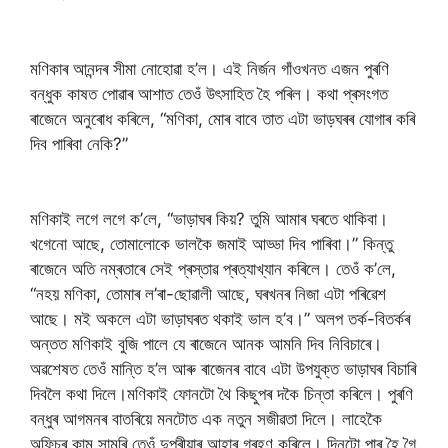
মণিকাৰ আনন্দৰ সীমা নোহোৱা হ’ল। এই নিৰ্জন গাঁওখনত এজন পুৰণি
বন্ধুক কাষত পোৱাৰ আশাত তেওঁ উৎসাহিত হৈ পৰিল। কথা প্ৰসংগত
ৰাজেনে অনুৰোধ কৰিলে, “মণিকা, মোৰ বাবে তাত এটা ভাড়ঘৰৰ যোগাৰ কৰি
দিব পাৰিবা নেকি?”
মণিকাই লগে লগে ক’লে, “ভাড়াঘৰ কিয়? তুমি আমাৰ ঘৰতে থাকিবা।
খগেনো আছে, তোমালোকে ভালকৈ জমাই আড্ডা দিব পাৰিবা।” কিন্তু
ৰাজেনে অতি নম্ৰতাৰে সেই প্ৰস্তাৱ প্ৰত্যাখ্যান কৰিলে। তেওঁ ক’লে,
“নহয় মণিকা, তোমাৰ ল’ৰা-ছোৱালী আছে, ঘৰখনৰ নিজা এটা পৰিৱেশ
আছে। মই অকলে এটা ভাড়াঘৰত থকাই ভাল হ’ব।” অলপ তৰ্ক-বিতৰ্কৰ
অন্তত মণিকাই বুজি পালে যে ৰাজেনে আনক আমনি দিব নিবিচাৰে।
অৱশেষত তেওঁ মান্তি হ’ল আৰু ৰাজেনৰ বাবে এটা উপযুক্ত ভাড়াঘৰ বিচাৰি
দিবলৈ কথা দিলে।মণিকাই ফোনটো থৈ কিছুপৰ দকৈ চিন্তা কৰিলে। পুৰণি
বন্ধুৰ আগমনৰ বাতৰিয়ে মনটোত এক নতুন সজীৱতা দিলে। লাহেকৈ
অফিচৰ কাম সামৰি তেওঁ দুপৰীয়াৰ আহাৰ গ্ৰহণ কৰিলে। দিনটো পাৰ হৈ গৈ