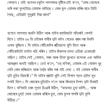
পেলালে। তাই খগেনৰ চকুলৈ লালসাময় দৃষ্টিৰে চাই ক’লে, “মোৰ নোমেৰে
ভৰি থকা ফুলটোৱে তোমাক মাতিছে। মোৰ ফুল তোমাৰ বাৰিৰ বাবে তিতি
গৈছে, এতিয়াই সুমুৱাই দিয়া জান!”
খগেনে লালসাত জ্বলি উঠিল আৰু তাইৰ ব্লাউজটো আঁতৰাই পেলাই
দিলে। তাইৰ ৩৬ ডি চাইজৰ গাখীৰ দুটা কটন পেডেড ব্ৰাৰ পৰা উথলি
ওলাব খুজিলে। সি তাইৰ পেটিকোটৰ ৰছীডালো খুলি দিলে আৰু
পেটিকোটটো তললৈ খহি পৰিল। তাইৰ কঁকালৰ তলত এতিয়া একোৱেই
নাছিল। তাইৰ সেই ,নোমাল, গৰম আৰু তিতা বুচখনে খগেনক এক আদিম
আমন্ত্ৰণ জনাই আছিল। তেওঁ ক’লে, “ওহ্ মণিকা, তোমাৰ এই নোমাল বুচ
দেখি মোৰ বাৰিডালে আৰু ধৈৰ্য্য ধৰিব পৰা নাই দেহা । মই তোমাৰ গাখীৰ
দুটা চুহিব বিচাৰোঁ।” সি তাইৰ ব্ৰাটো খুলি সেই বিশাল স্তন দুটাত মুখ
লগাই দিলে। সি জোৰেৰে চুহিবলৈ ল’লে আৰু জিভাৰে নিপল দুটা ভিজাই
দিলে। মণিকাই চৰম সুখত চিঞৰি উঠিল, “অঅঅহ চুহা ডাৰ্লিং… আৰু
জোৰেৰে চুহা! মোক তোমাৰ বাৰিৰে চুদা, মোৰ ফুলৰ পাপৰি দুটা ফুলি
উঠিছে।”