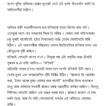
খগেন পুলিচ অফিচাৰ হোৱাৰ সূত্ৰেই তেওঁ এই দুৰ্গম গাঁওখনলৈ বদলি হৈ
আহিবলগীয়া হৈছিল।
​অফিচৰ বাকী সহকৰ্মীসকলৰ দৰে মণিকাৰো হাতত বিশেষ কাম নাই।
এনেকুৱা লাগে যেন সময়বোৰ স্থিৰ হৈ পৰিছে। মেজত থকা ফাইলবোৰত
চকু ফুৰাই থাকোঁতেই হঠাত নিস্তব্ধতা ভাঙি তেওঁৰ মোবাইলটো বাজি
উঠিল। এই অকলশৰীয়া পৰিৱেশত ফোনৰ ৰিংটোনটোৱে মণিকাৰ মনত এক
কৌতূহলৰ সৃষ্টি কৰিলে।
মণিকাই ফোনটো কাণত ল’লে। সিমূৰৰ পৰা এটা গম্ভীৰ অথচ চিনাকি
পুৰুষৰ কণ্ঠ ভাহি আহিল— “মণিকা!”
অচিনাকি নম্বৰ হ’লেও মাতটো শুনাৰ লগে লগেই মণিকাই চিনি পালে।
তেওঁৰ মুখত এক অপ্ৰত্যাশিত হাঁহি বিৰিঙি উঠিল। “ৰাজেন! কি আচৰিত
কথা, ইমান বছৰৰ মূৰত তোমাৰ খবৰ পালোঁ!” কলেজীয়া দিনৰ অন্তৰংগ
বন্ধু আৰু বৰ্তমানৰ সহকৰ্মী ৰাজেন বৰুৱা গুৱাহাটীত কৰ্মৰত আছিল। কিন্তু
সিদিনাৰ ফোনটো আছিল এক ডাঙৰ খবৰৰ বাবে। ৰাজেনে জনালে যে তাৰ
বদলি হৈছে আৰু সি অতি সোনকালেই বগাওঁৰ এই অফিচতে যোগদান
কৰিব।