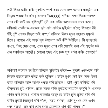
তাই জিভা মেলি বাৰিৰ মুৰটোত স্পৰ্শ কৰাৰ লগে লগে খগেনৰ মগজুলৈ এক
বিদ্যুৎ প্ৰবাহ বৈ গ’ল। খগেনে “আহহহহ্! মণিকা, তোৰ জিভাৰ পৰশত
মোৰ বাৰি ফাটি যাব খুজিছে!” বুলি এক গভীৰ আবেদনময় ভাবে কলে।
মণিকাই তেওঁৰ অণ্ডকোষ দুটা এটা এটাকৈ চুহিবলৈ ল’লে; জিভাৰে ঘঁহি
ঘঁহি চুপি লোৱাৰ পিছত তাই সম্পূৰ্ণ বাৰিডাল নিজৰ মুখৰ গহ্বৰত সুমুৱাই
দিলে। খগেনে এই অপূৰ্ব সুখ উপভোগ কৰি কঁপি উঠিছিল। সি ফুচফুচাই
ক’লে, “ওহ মোৰ দেহা, তোৰ মুখত মোৰ বাৰি সোমাই থকা এই মুহূৰ্তত মই
যেন স্বৰ্গতহে আছোঁ। কোনো শব্দই এই চৰম সুখ বৰ্ণনা কৰিব নোৱাৰে!”
মণিকাই লয়লাস ভংগীৰে বাৰিডাল চুহিবলৈ ধৰিলে— মূৰটো ওপৰ-তল কৰি
জিভাৰ যাদুৰে তাক বলিয়া কৰি তুলিলে। তাইৰ মুখৰ সেই উম আৰু ভিজা
ভাবে বাৰিডাল আৰু অধিক শকত কৰি তুলিলে। তাই প্ৰায় দুমিনিট ধৰি
তীব্ৰভাৱে চুহি থাকিল, মাজে মাজে বাৰিৰ মুৰটোত লাহেকৈ কামুৰি দি খগেনক
পাগল কৰি দিলে। খগেনে কামনাত আতুৰ হৈ তাইৰ চুলি মুঠিত মাৰি ধৰি
তাইৰ মূৰটো নিয়ন্ত্ৰণ কৰি ক’লে, “আহ মণিকা, তোৰ মুখখন যেন এখন
গৰম বুচহে! মোৰ বাৰি তোৰ মুখত একেবাৰে খাপ খাই পৰিছে।”