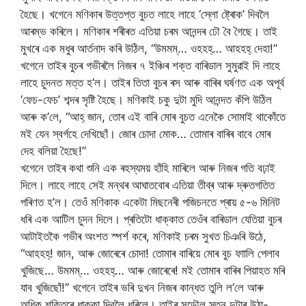
হৈছে। খগেনে মণিকাৰ উত্তপ্ত বুচত লাহে লাহে ‘স্লো ষ্ট্ৰোক’ দিবলৈ
আৰম্ভ কৰিলে। মণিকাৰ শৰীৰত এতিয়া চৰম আনন্দৰ ঢৌ বৈ গৈছে। তাই
মুখৰে এক মধুৰ আৰ্তনাদ কৰি উঠিল, “উমমম্… ওহহহ্… আহহহ্ দেহা!”
খগেনে তাইৰ বুচৰ গভীৰলৈ নিজৰ ৭ ইঞ্চিৰ শক্ত বাৰিডাল সুমুৱাই দি লাহে
লাহে চুদনত মত্ত হ’ল। তাইৰ তিতা বুচৰ ৰস আৰু বাৰিৰ ঘৰ্ষণত এক অপূৰ্ব
‘ফেচ-ফেচ’ শব্দৰ সৃষ্টি হৈছে। মণিকাই চকু দুটা মুদি আনন্দত কঁপি উঠিল
আৰু ক’লে, “আহ্ জান, তোৰ এই বাৰি মোৰ বুচত এনেকৈ সোমাই থাকোঁতে
মই যেন স্বৰ্গহে দেখিছোঁ। জোৰ চোদা মোক… তোমাৰ বাৰিৰ বাবে মোৰ
দেহ বলিয়া হৈছে!”
খগেনে তাইৰ কথা শুনি এক ৰহস্যময় হাঁহি মাৰিলে আৰু নিজৰ গতি বঢ়াই
দিলে। লাহে লাহে সেই মন্থৰ আঘাতবোৰ এতিয়া তীব্ৰ আৰু দ্ৰুতগতিত
পৰিণত হ’ল। তেওঁ মণিকাক একেটা মিছনেৰী পজিচনতে প্ৰায় ৫-৬ মিনিট
ধৰি এক আটিল চুদন দিলে। প্ৰতিটো ধাক্কাত তেওঁৰ বাৰিডাল যেতিয়া বুচৰ
আটাইতকৈ গভীৰ অংশত স্পৰ্শ কৰে, মণিকাই চৰম সুখত চিঞৰি উঠে,
“আহহহ্! জান, আৰু জোৰেৰে চোদা! তোমাৰ বাৰিয়ে মোৰ বুচ ফাালি পেলাব
খুজিছে… উমমম্… ওহহহ্… আৰু জোৰেৰে! মই তোমাৰ বাৰিৰ পিয়াহত মৰি
যাব খুজিছোঁ!” খগেনে তাইৰ ভৰি দুখন নিজৰ কান্ধত তুলি ল’লে আৰু
অধিক শক্তিৰে ধাক্কা দিবলৈ ধৰিলে। তাইৰ সুডৌল স্তন দুটাৰ উঠা-