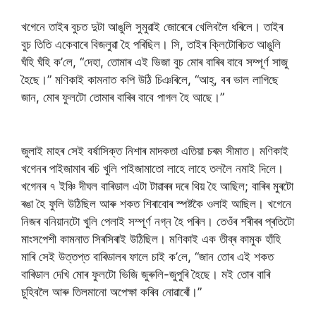
খগেনে তাইৰ বুচত দুটা আঙুলি সুমুৱাই জোৰেৰে খেলিবলৈ ধৰিলে। তাইৰ
বুচ তিতি একেবাৰে বিজলুৱা হৈ পৰিছিল। সি, তাইৰ ক্লিটোৰিচত আঙুলি
ঘঁহি ঘঁহি ক’লে, “দেহা, তোমাৰ এই ভিজা বুচ মোৰ বাৰিৰ বাবে সম্পূৰ্ণ সাজু
হৈছে।” মণিকাই কামনাত কপি উঠি চিঞৰিলে, “আহ্, বৰ ভাল লাগিছে
জান, মোৰ ফুলটো তোমাৰ বাৰিৰ বাবে পাগল হৈ আছে।”
জুলাই মাহৰ সেই বৰ্ষাসিক্ত নিশাৰ মাদকতা এতিয়া চৰম সীমাত। মণিকাই
খগেনৰ পাইজামাৰ ৰচি খুলি পাইজামাতো লাহে লাহে তললৈ নমাই দিলে।
খগেনৰ ৭ ইঞ্চি দীঘল বাৰিডাল এটা টাৱাৰৰ দৰে থিয় হৈ আছিল; বাৰিৰ মুৰটো
ৰঙা হৈ ফুলি উঠিছিল আৰু শকত শিৰাবোৰ স্পষ্টকৈ ওলাই আছিল। খগেনে
নিজৰ বনিয়ানটো খুলি পেলাই সম্পূৰ্ণ নগ্ন হৈ পৰিল। তেওঁৰ শৰীৰৰ প্ৰতিটো
মাংসপেশী কামনাত সিৰসিৰাই উঠিছিল। মণিকাই এক তীব্ৰ কামুক হাঁহি
মাৰি সেই উত্তপ্ত বাৰিডালৰ ফালে চাই ক’লে, “জান তোৰ এই শকত
বাৰিডাল দেখি মোৰ ফুলটো ভিজি জুৰুলি-জুপুৰি হৈছে। মই তোৰ বাৰি
চুহিবলৈ আৰু তিলমানো অপেক্ষা কৰিব নোৱাৰোঁ।”