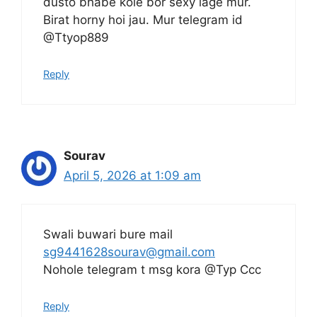
dusto bhabe kole bor sexy lage mur.
Birat horny hoi jau. Mur telegram id
@Ttyop889
Reply
Sourav
April 5, 2026 at 1:09 am
Swali buwari bure mail
sg9441628sourav@gmail.com
Nohole telegram t msg kora @Typ Ccc
Reply