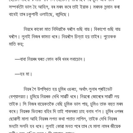
সম্পৰ্কটো ভাল হৈ আহিল, বৰ মৰম কৰে তাই ইয়াক। মৰমক সন্মান কৰা
বাবেই তাৰ চকুপানী ওলাইছে, কান্দিছে।
নিয়ৰে কাকো মাত নিদিয়াকৈ ঘৰলৈ গুছি যায়। বিকাশো গুছি যায়
ঘৰলৈ। লুনাই নিজৰ কামত ধৰে। নিয়ৰলৈ চিন্তা হয় তাইৰ। পুতেকক
মাতি কয়;
—বাবা নিয়ৰৰ ঘৰত ফোন কৰি খবৰ লবাচোন।
—হব মা।
নিয়ৰ গৈ উপস্থিত হয় চুমিৰ ওচৰত, অৰ্থাৎ লুনাৰ প্ৰাইভেট
বেশ্যালয়ত। চুমিয়ে নিয়ৰক দেখি সাৱটি ধৰে। নিয়ৰো জোৰেৰে সাৱটি লয়
তাইক। সি নিজৰ বায়েকতকৈ বেছি চুমিক ভাল পায়, চুমিও তাক বহুত মৰম
কৰে। নিয়ৰক ভিতৰত বহিব দি তাই পাকঘৰত চাহ বনাব গ’ল। চুমিৰ ওপৰৰ
ছোৱালী মালা আহি নিয়ৰৰ লগত কথা পতাত লাগিল, তাইক দেখি নিয়ৰৰ
মনটো সলনি হব ধৰে। লুনাই কোৱা মনত পৰে তাৰ যে মালা নামৰ জীয়েক