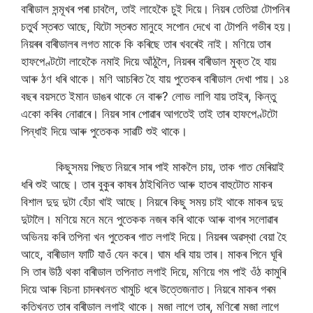
বাৰীডাল সন্মূখৰ পৰা চাবলৈ, তাই লাহেকৈ চুই দিয়ে। নিয়ৰ তেতিয়া টোপনিৰ
চতুৰ্থ স্তৰত আছে, যিটো স্তৰত মানুহে সপোন দেখে বা টোপনি গভীৰ হয়।
নিয়ৰৰ বাৰীডালৰ লগত মাকে কি কৰিছে তাৰ খবৰেই নাই। মণিয়ে তাৰ
হাফপেণ্টটো লাহেকৈ নমাই দিয়ে আঁঠুলৈ, নিয়ৰৰ বাৰীডাল মুক্ত হৈ যায়
আৰু ঠণ ধৰি থাকে। মণি আচৰিত হৈ যায় পুতেকৰ বাৰীডাল দেখা পায়। ১৪
বছৰ বয়সতে ইমান ডাঙৰ থাকে নে বাৰু? লোভ লাগি যায় তাইৰ, কিন্তু
একো কৰিব নোৱাৰে। নিয়ৰ সাৰ পোৱাৰ আগতেই তাই তাৰ হাফপেণ্টটো
পিন্ধাই দিয়ে আৰু পুতেকক সাৱটি শুই থাকে।
কিছুসময় পিছত নিয়ৰে সাৰ পাই মাকলৈ চায়, তাক গাত মেৰিয়াই
ধৰি শুই আছে। তাৰ বুকুৰ কাষৰ ঠাইখিনিত আৰু হাতৰ বাহুটোত মাকৰ
বিশাল দুদু দুটা হেঁচা খাই আছে। নিয়ৰে কিছু সময় চাই থাকে মাকৰ দুদু
দুটালৈ। মণিয়ে মনে মনে পুতেকক নজৰ কৰি থাকে আৰু বাগৰ সলোৱাৰ
অভিনয় কৰি তপিনা খন পুতেকৰ গাত লগাই দিয়ে। নিয়ৰৰ অৱস্থা বেয়া হৈ
আহে, বাৰীডাল ফাটি যাওঁ যেন কৰে। ঘাম ধৰি যায় তাৰ। মাকৰ পিনে ঘূৰি
সি তাৰ উঠি থকা বাৰীডাল তপিনাত লগাই দিয়ে, মণিয়ে গম পাই ওঁঠ কামুৰি
দিয়ে আৰু বিচনা চাদৰখনত খামুচি ধৰে উত্তেজনাত। নিয়ৰে মাকৰ গৰম
কতিখনত তাৰ বাৰীডাল লগাই থাকে। মজা লাগে তাৰ, মণিৰো মজা লাগে