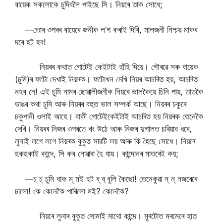
বায়েক সকলোকে চুদিবলৈ পাইছে সি। নিয়ৰে তাক সোধে;
—তোৰ ওপৰৰ বায়েৰে জনীক ল’গ কৰাই দিবি, মালজনী নিশ্চয় মাকৰ
দৰে হট হব!
নিয়ৰৰ কথাত গোটেই কেইটাই হাঁহি দিয়ে। গৌৰৱে সৰু বায়েক
(চুমি)ৰ ফটো দেখাই নিয়ৰক। ফটোখন দেখি নিয়ৰ আচৰিত হয়, আচৰিত
নহব নে! এই চুমি নামৰ ছোৱালীজনীক নিয়ৰে ভালকৈয়ে চিনি পায়, তাতকৈ
ডাঙৰ কথা চুমি আৰু নিয়ৰৰ বহুত ভাল সম্পৰ্ক আছে। নিয়ৰৰ চকুৰে
চকুপানী ওলাই আহে। বাকী গোটেইকেইটাই আচৰিত হয় নিয়ৰক তেনেকৈ
দেখি। নিয়ৰৰ নিজৰ ওপৰতে খং উঠে আৰু নিজৰ দুগালত চৰিয়াব ধৰে,
লুনাই লগে লগে নিয়ৰক বুকুত সাৱটি লয় আৰু কি হৈছে সোধে। নিয়ৰে
হুকহুকাই কান্দে, সি কব নোৱাৰা হৈ যায়। কান্দোনৰ মাতৰেই কয়;
—চ্ চ্ চুমি বাক ম্ মই হট ব্ ব্ বুলি কৈছো! তেনেকুৱা ন্ ন্ নজৰেৰে
চালো! কে কেনেকৈ পাৰিলো মই? কেনেকৈ?
নিয়ৰে লুনাৰ বুকুত সোমাই মাথো কান্দে। মূৰটোত মৰমেৰে হাত