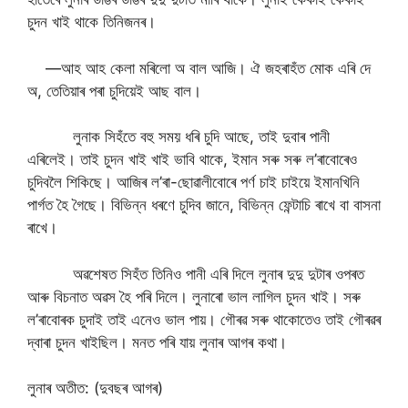
চুদন খাই থাকে তিনিজনৰ।
—আহ আহ কেলা মৰিলো অ বাল আজি। ঐ জহৰাহঁত মোক এৰি দে
অ, তেতিয়াৰ পৰা চুদিয়েই আছ বাল।
লুনাক সিহঁতে বহু সময় ধৰি চুদি আছে, তাই দুবাৰ পানী
এৰিলেই। তাই চুদন খাই খাই ভাবি থাকে, ইমান সৰু সৰু ল’ৰাবোৰেও
চুদিবলৈ শিকিছে। আজিৰ ল’ৰা-ছোৱালীবোৰে পৰ্ণ চাই চাইয়ে ইমানখিনি
পাৰ্গত হৈ গৈছে। বিভিন্ন ধৰণে চুদিব জানে, বিভিন্ন ফেন্টাচি ৰাখে বা বাসনা
ৰাখে।
অৱশেষত সিহঁত তিনিও পানী এৰি দিলে লুনাৰ দুদু দুটাৰ ওপৰত
আৰু বিচনাত অৱস হৈ পৰি দিলে। লুনাৰো ভাল লাগিল চুদন খাই। সৰু
ল’ৰাবোৰক চুদাই তাই এনেও ভাল পায়। গৌৰৱ সৰু থাকোতেও তাই গৌৰৱৰ
দ্বাৰা চুদন খাইছিল। মনত পৰি যায় লুনাৰ আগৰ কথা।
লুনাৰ অতীত: (দুবছৰ আগৰ)