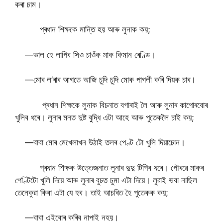
কৰা চাম।
প্ৰধান শিক্ষকে মান্তি হয় আৰু লুনাক কয়;
—ভাল হে লাগিব সিও চাওঁক মাক কিমান ৰেণ্ডি।
—মোৰ ল’ৰাৰ আগতে আজি চুদি চুদি মোক পাগলী কৰি দিয়ক চাৰ।
প্ৰধান শিক্ষকে লুনাক বিচনাত বগাৰাই লৈ আৰু লুনাৰ কাপোৰবোৰ
খুলিব ধৰে। লুনাৰ মনত দুষ্ট বুদ্ধি এটা আহে আৰু পুতেকলৈ চাই কয়;
—বাবা মোৰ মেখেলাখন উঠাই তলৰ পেণ্ট টো খুলি দিয়াচোন।
প্ৰধান শিক্ষক উত্তেজনাত লুনাৰ দুদু টিপিব ধৰে। গৌৰৱে মাকৰ
পেণ্টিটো খুলি দিয়ে আৰু লুনাৰ বুচত চুমা এটা দিয়ে। লুৱাই ভবা নাছিল
তেনেকুৱা কিবা এটা যে হব। তাই আচৰিত হৈ পুতেকক কয়;
—বাবা এইবোৰ কৰিব নাপাই নহয়।