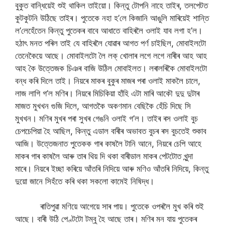
বুকুত বান্ধিয়েই শুই থাকিল তাইয়ো। কিন্তু টোপনি নাহে তাইৰ, তলপেটত
কুটকুটনি উঠিছে তাইৰ। পুতেকে নহা হ’লে কিজানি আঙুলি মাৰিয়েই শান্তি
ল’লেহেঁতেন কিন্তু পুতেকৰ বাবে আধাতে বাহিৰলৈ ওলাই যাব লগা হ’ল।
হঠাৎ মনত পৰিল তাই যে বাহিৰলৈ যোৱাৰ আগত পৰ্ণ চাইছিল, মোবাইলটো
তেনেকৈয়ে আছে। মোবাইলটো লৈ লক্ খোলাৰ লগে লগে নাৰীৰ আহ আহ
আহ কৈ উত্তেজক চিঞৰ বাজি উঠিল মোবাইলত। লৰালৰিকৈ মোবাইলটো
বন্ধ কৰি দিলে তাই। নিয়ৰে মাকৰ বুকুৰ মাজৰ পৰা ওলাই মাকলৈ চালে,
লাজ লাগি গ’ল মণিৰ। নিয়ৰে মিচিকিয়া হাঁহি এটা মাৰি আকৌ দুদু দুটাৰ
মাজত মুখখন গুজি দিলে, আগতকৈ অকণমান বেছিকৈ হেঁচি দিছে সি
মুখখন। মণিৰ মুখৰ পৰা সুখৰ গেঙনি ওলাই গ’ল। তাইৰ ৰস ওলাই বুচ
চেপচেপিয়া হৈ আছিল, কিন্তু এডাল বাৰীৰ অভাবত বুচৰ ৰস বুচতেই শুকাব
আজি। উত্তেজনাত পুতেকক গাৰ কাষলৈ টানি আনে, নিয়ৰে চেপি আহে
মাকৰ গাৰ কাষলৈ আৰু তাৰ থিয় দি থকা বাৰীডাল মাকৰ পেটটোত খুন্দা
মাৰে। নিয়ৰে ইচ্ছা কৰিয়ে আঁতৰি নিদিয়ে আৰু মণিও আঁতৰি নিদিয়ে, কিন্তু
দুয়ো জানে সিহঁতে কৰি থকা সকলো কামেই নিষিদ্ধ।
ৰাতিপুৱা মণিয়ে আগেয়ে সাৰ পায়। পুতেকে ওপৰলৈ মুখ কৰি শুই
আছে। বাৰী উঠি পেণ্টটো টম্বু হৈ আছে তাৰ। মণিৰ মন যায় পুতেকৰ