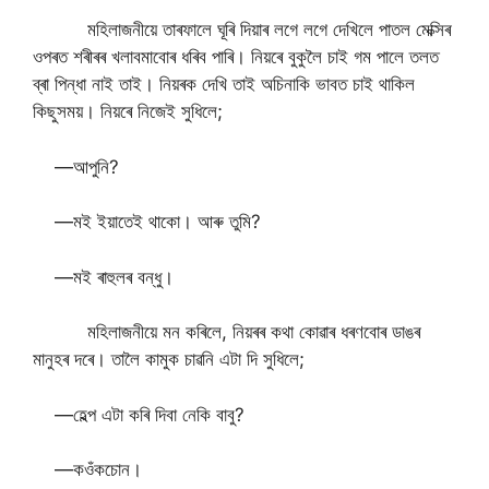
মহিলাজনীয়ে তাৰফালে ঘূৰি দিয়াৰ লগে লগে দেখিলে পাতল মেক্সিৰ
ওপৰত শৰীৰৰ খলাবমাবোৰ ধৰিব পাৰি। নিয়ৰে বুকুলৈ চাই গম পালে তলত
ব্ৰা পিন্ধা নাই তাই। নিয়ৰক দেখি তাই অচিনাকি ভাবত চাই থাকিল
কিছুসময়। নিয়ৰে নিজেই সুধিলে;
—আপুনি?
—মই ইয়াতেই থাকো। আৰু তুমি?
—মই ৰাহুলৰ বন্ধু।
মহিলাজনীয়ে মন কৰিলে, নিয়ৰৰ কথা কোৱাৰ ধৰণবোৰ ডাঙৰ
মানুহৰ দৰে। তালৈ কামুক চাৱনি এটা দি সুধিলে;
—হেল্প এটা কৰি দিবা নেকি বাবু?
—কওঁকচোন।