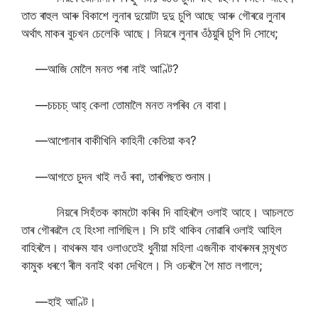
তাত ৰাহুল আৰু বিকাশে লুনাৰ দুয়োটা দুদু চুপি আছে আৰু গৌৰৱে লুনাৰ
অৰ্থাৎ মাকৰ বুচখন চেলেকি আছে। নিয়ৰে লুনাৰ ওঁঠয়ুৰি চুপি দি সোধে;
—আজি মোলৈ মনত পৰা নাই আণ্টি?
—চচচচ্ আহ্ কেলা তোমালৈ মনত নপৰিব নে বাবা।
—আপোনাৰ বাকীখিনি কাহিনী কেতিয়া কব?
—আগতে চুদন খাই লওঁ ৰবা, তাৰপিছত শুনাম।
নিয়ৰে সিহঁতক কামটো কৰিব দি বাহিৰলৈ ওলাই আহে। আচলতে
তাৰ গৌৰৱলৈ হে হিংসা লাগিছিল। সি চাই থাকিব নোৱাৰি ওলাই আহিল
বাহিৰলৈ। বাথৰুম যাব ওলাওতেই ধুনীয়া মহিলা এজনীক বাথৰুমৰ সন্মূখত
কামুক ধৰণে ৰীল বনাই থকা দেখিলে। সি ওচৰলৈ গৈ মাত লগালে;
—হাই আণ্টি।