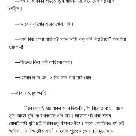
—মই মাতি থকাৰ পিছতো তুমি মাত নিদিয়া বাবে মোৰ ভয় লাগি
গৈছিল।
—আৰে বাবা মোৰ একো হোৱা নাই।
—দৰ্জা কিয় খোলা নাছিলা? আৰু আজি লক্ কৰি কিয় লৈছা? আনদিনা
নোলোৱা!
—ভিতৰত কিবা কৰি আছিলো বাবা।
—তোমাৰ লগত শুম, ওপৰত ভাল লগা নাই মোৰ।
‌‌ —আহা তেন্তে শুৱাহি।
নিয়ৰ সোমাই যায় মাকৰ ৰুমৰ ভিতৰলৈ, গৈ বিচনাত বহে। মাকে
মুতি আহো বুলি কৈ বাথৰুমলৈ গুছি যায়। বিচনাত পৰি থকা মাকৰ
মোবাইলটো খুলি চাই নিয়ৰৰ চকু কঁপালত উঠে। মাকে মোবাইলত পৰ্ণ চাই
আছিল। ভিডিঅ’টোত এজনী মহিলাক পুতেকে জোৰ কৰি চুদে আৰু