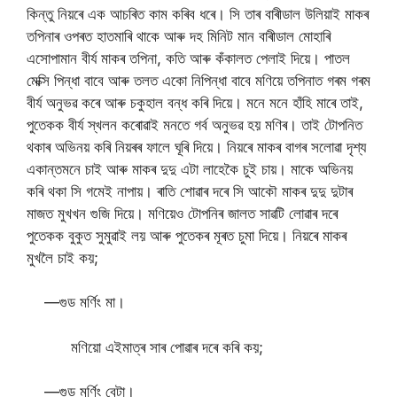
কিন্তু নিয়ৰে এক আচৰিত কাম কৰিব ধৰে। সি তাৰ বাৰীডাল উলিয়াই মাকৰ
তপিনাৰ ওপৰত হাতমাৰি থাকে আৰু দহ মিনিট মান বাৰীডাল মোহাৰি
এসোপামান বীৰ্য মাকৰ তপিনা, কতি আৰু কঁকালত পেলাই দিয়ে। পাতল
মেক্সি পিন্ধা বাবে আৰু তলত একো নিপিন্ধা বাবে মণিয়ে তপিনাত গৰম গৰম
বীৰ্য অনুভৱ কৰে আৰু চকুহাল বন্ধ কৰি দিয়ে। মনে মনে হাঁহি মাৰে তাই,
পুতেকক বীৰ্য স্খলন কৰোৱাই মনতে গৰ্ব অনুভৱ হয় মণিৰ। তাই টোপনিত
থকাৰ অভিনয় কৰি নিয়ৰৰ ফালে ঘূৰি দিয়ে। নিয়ৰে মাকৰ বাগৰ সলোৱা দৃশ্য
একান্তমনে চাই আৰু মাকৰ দুদু এটা লাহেকৈ চুই চায়। মাকে অভিনয়
কৰি থকা সি গমেই নাপায়। ৰাতি শোৱাৰ দৰে সি আকৌ মাকৰ দুদু দুটাৰ
মাজত মুখখন গুজি দিয়ে। মণিয়েও টোপনিৰ জালত সাৱটি লোৱাৰ দৰে
পুতেকক বুকুত সুমুৱাই লয় আৰু পুতেকৰ মূৰত চুমা দিয়ে। নিয়ৰে মাকৰ
মুখলৈ চাই কয়;
—গুড মৰ্ণিং মা।
মণিয়ো এইমাত্ৰ সাৰ পোৱাৰ দৰে কৰি কয়;
—গুড মৰ্ণিং বেটা।