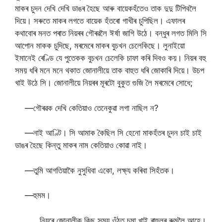
মাকৰ চুদন দেখি দেখি ডাঙৰ হৈছে আৰু বায়েকহঁতেও তাক দুদু টিপিবলৈ
দিয়ে। সৰুতে মাকৰ লগতে বায়েক হঁতৰো গাখীৰ চুপিছিল। এফালৰ
কথাবোৰ মনত পৰাত নিয়ৰৰ গৌৰৱলৈ ঈৰ্ষা জাগি উঠে। বন্ধুৰ লগত মিলি সি
আপোন মাকক চুদিছে, মৰমেৰে মাকৰ বুচখন চেলেকিছে। লুনাইয়ো
ইমানেই ৰেণ্ডি যে পুতেকক বুচখন চেলেকি চাফা কৰি দিবও কয়। নিয়ৰ বহু
সময় ধৰি মনে মনে থকাত জোনালীয়ে তাক বাহুত ধৰি জোকাৰি দিয়ে। উচপ
খাই উঠে সি। জোনালীয়ে নিয়ৰৰ মূৰটো বুকুত গুজি লৈ মৰমেৰে সোধে;
—গৌৰৱক দেখি কেতিয়াও তেনেকুৱা লগা নাছিল ন?
—নাই আণ্টি। সি আমাক কৈছিল সি হেনো মাকহঁতৰ চুদন চাই চাই
ডাঙৰ হৈছে কিন্তু মাকৰ নাম কেতিয়াও কোৱা নাই।
—তুমি আগতিয়াকৈ নুসুধিবা একো, লক্ষ্য কৰিবা সিহঁতক।
—হুমম।
নিয়ৰে জোনালীক কিছু সময় ওঁঠত চুমা খাই ৰাহুলৰ ৰুমলৈ আহে।