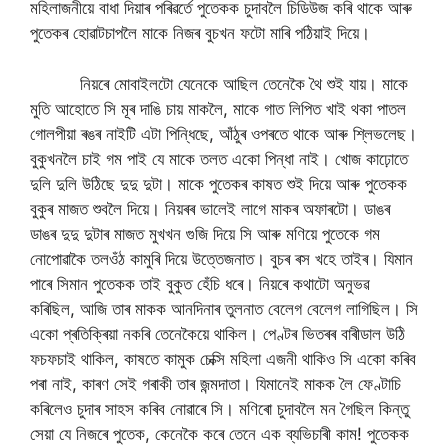
মহিলাজনীয়ে বাধা দিয়াৰ পৰিৱৰ্তে পুতেকক চুদাবলৈ চিডিউজ কৰি থাকে আৰু
পুতেকৰ হোৱাটচাপলৈ মাকে নিজৰ বুচখন ফটো মাৰি পঠিয়াই দিয়ে।
নিয়ৰে মোবাইলটো যেনেকে আছিল তেনেকৈ থৈ শুই যায়। মাকে
মুতি আহোতে সি মূৰ দাঙি চায় মাকলৈ, মাকে গাত লিপিত খাই থকা পাতল
গোলপীয়া ৰঙৰ নাইটি এটা পিন্ধিছে, আঁঠুৰ ওপৰতে থাকে আৰু শ্লিভলেছ।
বুকুখনলৈ চাই গম পাই যে মাকে তলত একো পিন্ধা নাই। খোজ কাঢ়োতে
দুলি দুলি উঠিছে দুদু দুটা। মাকে পুতেকৰ কাষত শুই দিয়ে আৰু পুতেকক
বুকুৰ মাজত শুবলৈ দিয়ে। নিয়ৰৰ ভালেই লাগে মাকৰ অফাৰটো। ডাঙৰ
ডাঙৰ দুদু দুটাৰ মাজত মুখখন গুজি দিয়ে সি আৰু মণিয়ে পুতেকে গম
নোপোৱাকৈ তলওঁঠ কামুৰি দিয়ে উত্তেজনাত। বুচৰ ৰস খহে তাইৰ। যিমান
পাৰে সিমান পুতেকক তাই বুকুত হেঁচি ধৰে। নিয়ৰে কথাটো অনুভৱ
কৰিছিল, আজি তাৰ মাকক আনদিনাৰ তুলনাত বেলেগ বেলেগ লাগিছিল। সি
একো প্ৰতিক্ৰিয়া নকৰি তেনেকৈয়ে থাকিল। পেণ্টৰ ভিতৰৰ বাৰীডাল উঠি
ফচফচাই থাকিল, কাষতে কামুক চেক্সি মহিলা এজনী থাকিও সি একো কৰিব
পৰা নাই, কাৰণ সেই গৰাকী তাৰ জন্মদাতা। যিমানেই মাকক লৈ ফেণ্টাচি
কৰিলেও চুদাৰ সাহস কৰিব নোৱাৰে সি। মণিৰো চুদাবলৈ মন গৈছিল কিন্তু
সেয়া যে নিজৰে পুতেক, কেনেকৈ কৰে তেনে এক ব্যভিচাৰী কাম! পুতেকক