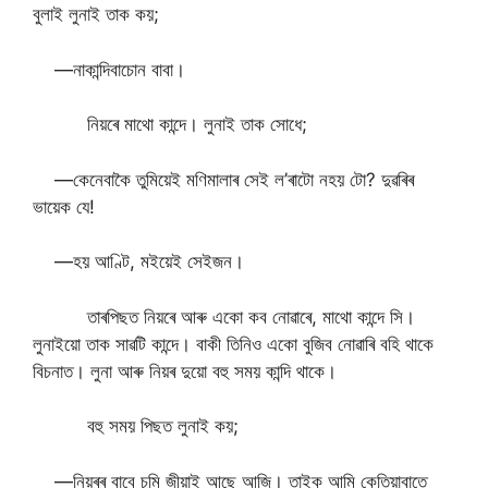
বুলাই লুনাই তাক কয়;
—নাকান্দিবাচোন বাবা।
নিয়ৰে মাথো কান্দে। লুনাই তাক সোধে;
—কেনেবাকৈ তুমিয়েই মণিমালাৰ সেই ল’ৰাটো নহয় টো? দুৱৰিৰ
ভায়েক যে!
—হয় আণ্টি, মইয়েই সেইজন।
তাৰপিছত নিয়ৰে আৰু একো কব নোৱাৰে, মাথো কান্দে সি।
লুনাইয়ো তাক সাৱটি কান্দে। বাকী তিনিও একো বুজিব নোৱাৰি বহি থাকে
বিচনাত। লুনা আৰু নিয়ৰ দুয়ো বহু সময় কান্দি থাকে।
বহু সময় পিছত লুনাই কয়;
—নিয়ৰৰ বাবে চুমি জীয়াই আছে আজি। তাইক আমি কেতিয়াবাতে