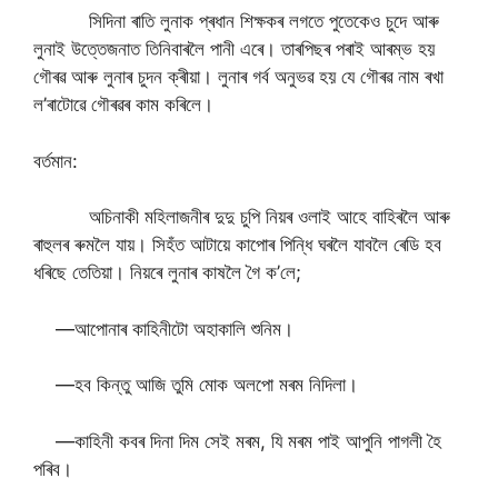
সিদিনা ৰাতি লুনাক প্ৰধান শিক্ষকৰ লগতে পুতেকেও চুদে আৰু
লুনাই উত্তেজনাত তিনিবাৰলৈ পানী এৰে। তাৰপিছৰ পৰাই আৰম্ভ হয়
গৌৰৱ আৰু লুনাৰ চুদন ক্ৰীয়া। লুনাৰ গৰ্ব অনুভৱ হয় যে গৌৰৱ নাম ৰখা
ল’ৰাটোৱে গৌৰৱৰ কাম কৰিলে।
বৰ্তমান:
অচিনাকী মহিলাজনীৰ দুদু চুপি নিয়ৰ ওলাই আহে বাহিৰলৈ আৰু
ৰাহুলৰ ৰুমলৈ যায়। সিহঁত আটায়ে কাপোৰ পিন্ধি ঘৰলৈ যাবলৈ ৰেডি হব
ধৰিছে তেতিয়া। নিয়ৰে লুনাৰ কাষলৈ গৈ ক’লে;
—আপোনাৰ কাহিনীটো অহাকালি শুনিম।
—হব কিন্তু আজি তুমি মোক অলপো মৰম নিদিলা।
—কাহিনী কবৰ দিনা দিম সেই মৰম, যি মৰম পাই আপুনি পাগলী হৈ
পৰিব।