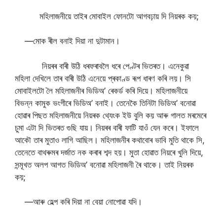
মহিলাজনীয়ে তাইৰ মোবাইল ফোনটো আগবঢ়ায় দি নিয়ৰক কয়;
—মোক ৰীল বনাই দিয়া না দুটামান।
নিয়ৰৰ বাৰী উঠি ধৰফৰাবলৈ ধৰে পেণ্টৰ ভিতৰত। এনেকুৱা
মহিলা দেখিলে তাৰ বাৰী উঠি এনেয়ে প্ৰকাণ্ড ৰূপ ধাৰণ কৰি লয়। সি
মোবাইলটো লৈ মহিলাজনীৰ ভিডিঅ’ ৰেকৰ্ড কৰি দিয়ে। মহিলাজনীয়ে
বিভন্ন কামুক ভংগীৰে ভিডিঅ’ বনাই। তেনেকৈ তিনিটা ভিডিঅ’ বনোৱা
হোৱাৰ পিছত মহিলাজনীয়ে নিয়ৰক থ্যেংক ইউ বুলি কয় আৰু গালত মৰমেৰে
চুমা এটা দি ভিতৰত গুছি যায়। নিয়ৰৰ বাৰী ফাটি যাওঁ যেন কৰে। ইফালে
আকৌ তাৰ মুতাও লাগি আছিল। মহিলাজনীৰ কথাবোৰ ভাবি মুতি থাকে সি,
তেনেতে বাথৰুমৰ দৰ্জাত নক কৰাৰ শব্দ হয়। মুতা হোৱাত নিয়ৰে খুলি দিয়ে,
সন্মূখত অলপ আগত ভিডিঅ’ বনোৱা মহিলাজনী ৰৈ থাকে। তাই নিয়ৰক
কয়;
—আৰু হেল্প কৰি দিয়া না বেয়া নোপোৱা যদি।