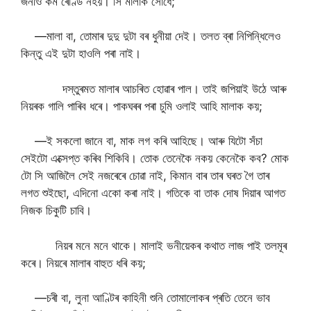
জনীও কম ৰেণ্ডি নহয়। সি মালাক সোধে;
—মালা বা, তোমাৰ দুদু দুটা বৰ ধুনীয়া দেই। তলত ব্ৰা নিপিন্ধিলেও
কিন্তু এই দুটা হাওলি পৰা নাই।
দস্তুৰমত মালাৰ আচৰিত হোৱাৰ পাল। তাই জপিয়াই উঠে আৰু
নিয়ৰক গালি পাৰিব ধৰে। পাকঘৰৰ পৰা চুমি ওলাই আহি মালাক কয়;
—ই সকলো জানে বা, মাক লগ কৰি আহিছে। আৰু যিটো সঁচা
সেইটো এক্সেপ্ত কৰিব শিকিবি। তোক তেনেকৈ নকয় কেনেকৈ কব? মোক
টো সি আজিলৈ সেই নজৰেৰে চোৱা নাই, কিমান বাৰ তাৰ ঘৰত গৈ তাৰ
লগত শুইছো, এদিনো একো কৰা নাই। গতিকে বা তাক দোষ দিয়াৰ আগত
নিজক চিকুটি চাবি।
নিয়ৰ মনে মনে থাকে। মালাই ভনীয়েকৰ কথাত লাজ পাই তলমূৰ
কৰে। নিয়ৰে মালাৰ বাহুত ধৰি কয়;
—চৰী বা, লুনা আণ্টিৰ কাহিনী শুনি তোমালোকৰ প্ৰতি তেনে ভাব