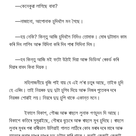
—কেনেকুৱা লাগিছে বাবা?
—নাজানো, আপোনাক চুদিবলৈ মন গৈছে।
—হয় নেকি? কিন্তু আজি চুদিবলৈ নিদিও তোমাক। মোৰ দুটামান কাম
কৰি দিব লাগিব আৰু যিদিনা কৰি দিব পাৰা সিদিনা দিম।
—হব কিন্তু আজি মই ফটো উঠাই দিয়া আৰু ভিডিঅ’ ৰেকৰ্ড কৰি
দিয়াৰ বাবদ কিবা দিয়ক।
মহিলাজনীয়ে বুজি পাই যায় যে এই ল’ৰা চতুৰ আছে, তাইক চুদি
হে এৰিব। তাই নিয়ৰক দুদু দুটা চুপিব দিয়ে আৰু নিজৰ পুতেকৰ দৰে
নিয়ৰক শোৱাই লয়। নিয়ৰে দুদু চুপি থাকে একান্ত মনে।
ইফালে বিকাশ, গৌৰৱ আৰু ৰাহুলে লুনাক গণচুদন দি আছে।
বিকাশে কতিৰে সুমুৱাইছে, গৌৰৱে বুচেৰে আৰু ৰাহুলে মুখ চুদিছে। ৰাহুলে
লুনাৰ মুখৰ পৰা বাৰীডাল উলিয়াই গালত লাঠিৰে কোব মৰাৰ দৰে মাৰে আৰু
হাতেৰে লুনাৰ ডাঙৰ ডাঙৰ দুদু দুটাত মাৰি থাকে। লুনাই কেকাই কেকাই