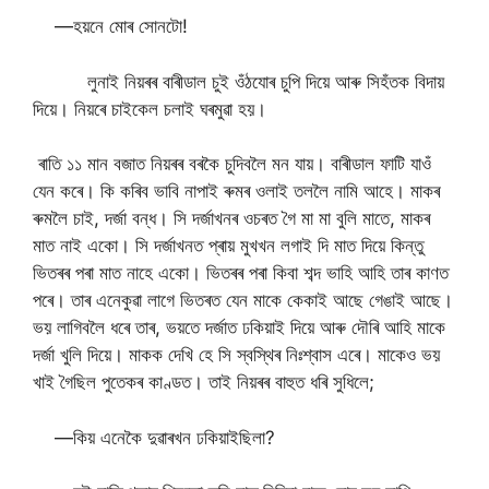
—হয়নে মোৰ সোনটো!
লুনাই নিয়ৰৰ বাৰীডাল চুই ওঁঠযোৰ চুপি দিয়ে আৰু সিহঁতক বিদায়
দিয়ে। নিয়ৰে চাইকেল চলাই ঘৰমুৱা হয়।
‌‌‌‌‌ ৰাতি ১১ মান বজাত নিয়ৰৰ বৰকৈ চুদিবলৈ মন যায়। বাৰীডাল ফাটি যাওঁ
যেন কৰে। কি কৰিব ভাবি নাপাই ৰুমৰ ওলাই তললৈ নামি আহে। মাকৰ
ৰুমলৈ চাই, দৰ্জা বন্ধ। সি দৰ্জাখনৰ ওচৰত গৈ মা মা বুলি মাতে, মাকৰ
মাত নাই একো। সি দৰ্জাখনত প্ৰায় মুখখন লগাই দি মাত দিয়ে কিন্তু
ভিতৰৰ পৰা মাত নাহে একো। ভিতৰৰ পৰা কিবা শব্দ ভাহি আহি তাৰ কাণত
পৰে। তাৰ এনেকুৱা লাগে ভিতৰত যেন মাকে কেকাই আছে গেঙাই আছে।
ভয় লাগিবলৈ ধৰে তাৰ, ভয়তে দৰ্জাত ঢকিয়াই দিয়ে আৰু দৌৰি আহি মাকে
দৰ্জা খুলি দিয়ে। মাকক দেখি হে সি স্বস্থিৰ নিঃশ্বাস এৰে। মাকেও ভয়
খাই গৈছিল পুতেকৰ কাণ্ডত। তাই নিয়ৰৰ বাহুত ধৰি সুধিলে;
—কিয় এনেকৈ দুৱাৰখন ঢকিয়াইছিলা?