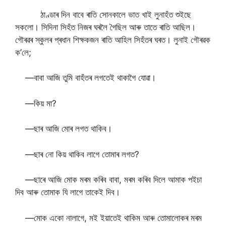
ঠাণ্ডাৰ দিন বাবে ৰাতি সোনকালে ভাত খাই লুনাহঁত শুইছে
সকলো। সিদিনা সিহঁত নিজৰ ঘৰলৈ গৈছিল আৰু তাতে ৰাতি আছিল।
গৌৰৱৰ স্কুলৰ প্ৰধান শিক্ষকজন ৰাতি আহিল সিহঁতৰ ঘৰত। লুনাই গৌৰৱক
ক’লে;
—বাবা আজি তুমি বাহঁতৰ লগতেই থাকাগৈ যোৱা।
—কিয় মা?
—ছাৰ আজি মোৰ লগত থাকিব।
—ছাৰ নো কিয় থাকিব লাগে তোমাৰ লগত?
—ছাৰে আজি মোক মৰম কৰিব বাবা, মৰম কৰিব দিলে আমাক পইচা
দিব আৰু তোমাক যি লাগে তাকেই দিব।
—মোক একো নালাগে, মই ইয়াতেই থাকিম আৰু তোমালোকৰ মৰম