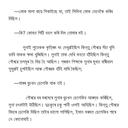
—মোক মালা বায়ে শিকাইছে মা, তাই সিদিনা মোক তেনেকৈ কৰিব
দিছিল।
—কি? কোবত পিঠি বহল কৰি দিম তোমাৰ মই।
লুনাই পুতেকক কৃত্ৰিম খং দেখুৱাইছিল কিন্তু গৌৰৱে সঁচা বুলি
ভাবি মাকক ক্ষমা খুজিছিল। লুনাই তাক দেখি মনতে হাঁহিছিল কিন্তু
গৌৰৱে তলমূৰ হৈ থিয় হৈ আছিল। প্ৰধান শিক্ষকে লুনাৰ মুখত বাৰীডাল
সুমুৱাই চুপাইছিল আৰু গৌৰৱক হাঁহি মাৰি কৈছিল;
—মাৰৰ বুচখন চেলেকি থাক তই।
গৌৰৱে বৰ মৰমেৰে লুনাৰ বুচখন চেলেকিব আৰম্ভ কৰিছিল,
লুনা চৎফটাই উঠিছিল। দুচকুৰে চকু পানী ওলাই আহিছিল। কিন্তু গৌৰৱে
যিদৰে চেলেকি দিছিল তাইৰ ভালো লাগিছিল, ইমান মৰমত চেলেকিব পাৰে
নে কোনোবাই।