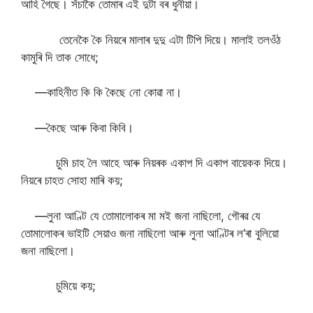
আহি গৈছে। সঁচাকৈ তোমাৰ এই দুটা বৰ ধুনীয়া।
তেনেকৈ কৈ নিয়ৰে মালাৰ দুদু এটা টিপি দিয়ে। মালাই তলওঁঠ
কামুৰি দি তাক সোধে;
—কাহিনীত কি কি কৈছে নো কোৱা না।
—কৈছে আৰু কিবা কিবি।
চুমি চাহ লৈ আহে আৰু নিয়ৰক একাপ দি একাপ বায়েকক দিয়ে।
নিয়ৰে চাহত সোহা মাৰি কয়;
—লুনা আণ্টি যে তোমালোকৰ মা মই জনা নাছিলো, গৌৰৱ যে
তোমালোকৰ ভাইটি সেয়াও জনা নাছিলো আৰু লুনা আণ্টিৰ ল’ৰা বুলিয়ো
জনা নাছিলো।
চুমিয়ে কয়;