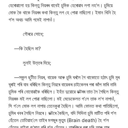
হেৰোৱালো হয় কিন্তু নিয়ৰৰ বাবেই চুমিক হেৰোৱাব লগা নহ’ল। চুমিয়ে
মোক কৈ থাকে নিয়ৰৰ কথা কিন্তু লগ হে পোৱা নাছিলো। ইমান খিনি হৈ
গ’ল অথচ আমি গমেই নাপাওঁ।
গৌৰৱে সোধে;
—কি হৈছিল মা?
লুনাই উত্তৰ দিয়ে;
—স্কুল ছুটীত নিয়ৰ, বায়েক আৰু চুমি ঘৰলৈ গৈ থাকোতে হঠাৎ চুমি মূৰ
ঘূৰাই পৰি যাব ধৰিছিল কিন্তু নিয়ৰে বায়েকৰ চাইকেলৰ পৰা জাঁপ মাৰি নামি
চুমিক পৰি নোযোৱাকৈ ধৰিছিল। ইহঁত দুয়োৱে ডক্টৰৰ তাত লৈ গৈছিল কিন্তু
নিয়ৰক মই লগ পোৱা নাছিলো। মই মেডেকেলত গ’লে তাক ল’গ নাপাওঁ,
সি গ’লে মোক লগ নাপায় তেনেকুৱা হৈছিল। আমি ফোনত কথা পাতিছিলো,
চুমিৰ খবৰ লৈছিল নিয়ৰে। ডক্টৰে কৈছিল, যদি সিদিনা চুমি মাটিত পৰি গ’ল
হেঁতেন তেতিয়াহ’লে তাইৰ মগজুৰ মৃত্যু (Brain death) হৈ গ’ল
হেঁতেন নাইবা ক’মাত পৰি গ’ল হেঁতেন। তাৰপিছৰ পৰা চুমি আৰু তাৰ