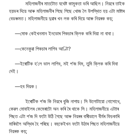
মহিলাজনীৰ মাতটোত যথেষ্ট কামুকতা ভৰি আছিল। নিয়ৰে তাইক
হয়ভৰ দিয়ে আৰু মহিলাজনীৰ পিছে পিছে খোজ লৈ উপস্থিত হয় এটা মাষ্টাৰ
বেডৰুমত। মহিলাজনীয়ে দুৱাৰ খন লক কৰি দিয়ে আৰু নিয়ৰক কয়;
—মোক কেইখনমান ইনডোৰ পিকচাৰ ক্লিক কৰি দিয়া না বাবা।
—কেনেকুৱা পিকচাৰ লাগিব আণ্টি?
—ইৰোটিক হ’লে ভাল লাগিব, মই প’জ দিম, তুমি ক্লিক কৰি দিবা
দেই।
—হব দিয়ক।
ইৰোটিক প’জ কি নিয়ৰে বুজি নাপায়। সি উলোটায়ো নোসোধে,
কেৱল মোবাইলৰ কেমেৰাটো অন কৰি ৰৈ থাকে সি। মহিলাজনীয়ে এটাাৰ
পিছত এটা প’জ দি ফটো উঠি গৈছে আৰু নিয়ৰৰ বাৰীডালে বীৰ্যৰ ফিচকাৰি
মাৰিবলৈ অস্থিৰ হৈ পৰিছে। বহুকেইখন ফটো উঠাৰ পিছত মহিলাজনীয়ে
নিয়ৰক কয়;