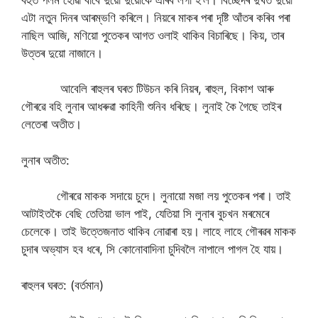
এটা নতুন দিনৰ আৰম্ভণি কৰিলে। নিয়ৰে মাকৰ পৰা দৃষ্টি আঁতৰ কৰিব পৰা
নাছিল আজি, মণিয়ো পুতেকৰ আগত ওলাই থাকিব বিচাৰিছে। কিয়, তাৰ
উত্তৰ দুয়ো নাজানে।
আবেলি ৰাহুলৰ ঘৰত টিউচন কৰি নিয়ৰ, ৰাহুল, বিকাশ আৰু
গৌৰৱে বহি লুনাৰ আধৰুৱা কাহিনী শুনিব ধৰিছে। লুনাই কৈ গৈছে তাইৰ
লেতেৰা অতীত।
লুনাৰ অতীত:
গৌৰৱে মাকক সদায়ে চুদে। লুনায়ো মজা লয় পুতেকৰ পৰা। তাই
আটাইতকৈ বেছি তেতিয়া ভাল পাই, যেতিয়া সি লুনাৰ বুচখন মৰমেৰে
চেলেকে। তাই উত্তেজনাত থাকিব নোৱাৰা হয়। লাহে লাহে গৌৰৱৰ মাকক
চুদাৰ অভ্যাস হব ধৰে, সি কোনোবাদিনা চুদিবলৈ নাপালে পাগল হৈ যায়।
ৰাহুলৰ ঘৰত: (বৰ্তমান)