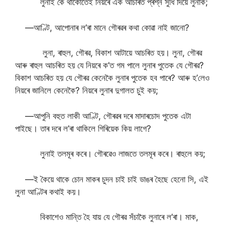
লুনাই কৈ থাকোতেই নিয়ৰে এক আচৰিত প্ৰশ্ন সুধি দিয়ে লুনাক;
—আণ্টি, আপোনাৰ ল’ৰা মানে গৌৰৱৰ কথা কোৱা নাই জানো?
লুনা, ৰাহুল, গৌৰৱ, বিকাশ আটায়ে আচৰিত হয়। লুনা, গৌৰৱ
আৰু ৰাহুল আচৰিত হয় যে নিয়ৰে ক’ত গম পালে লুনাৰ পুতেক যে গৌৰৱ?
বিকাশ আচৰিত হয় যে গৌৰৱ কেনেকৈ লুনাৰ পুতেক হব পাৰে? আৰু হ’লেও
নিয়ৰে জানিলে কেনেকৈ? নিয়ৰে লুনাৰ দুগালত চুই কয়;
—আপুনি বহুত লাকী আণ্টি, গৌৰৱৰ দৰে মাদাৰচোদ পুতেক এটা
পাইছে। তাৰ দৰে ল’ৰা থাকিলে গিৰিয়েক কিয় লাগে?
লুনাই তলমূৰ কৰে। গৌৰৱেও লাজতে তলমূৰ কৰে। ৰাহুলে কয়;
—ই কৈয়ে থাকে চোন মাকৰ চুদন চাই চাই ডাঙৰ হৈছে হেনো সি, এই
লুনা আণ্টিৰ কথাই কয়।
বিকাশেও মান্তি হৈ যায় যে গৌৰৱ সঁচাকৈ লুনাৰে ল’ৰা। মাক,