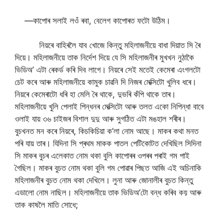
—কাপোৰ সলাই লওঁ ৰবা, বেলেগ কাপোৰত ফটো উঠিম।
নিয়ৰে বাহিৰলৈ যাব খোজে কিন্তু মহিলাজনীয়ে বাধা দিয়াত সি ৰৈ
দিয়ে। মহিলাজনীয়ে তাক নিৰ্দেশ দিয়ে যে সি মহিলাজনীৰ মুখখন নুঠাকৈ
ভিডিঅ’ এটা ৰেকৰ্ড কৰি দিব লাগে। নিয়ৰে সেই মতেই কেমেৰা এংগলটো
চেট কৰে আৰু মহিলাজনীয়ে কামুক চাৱনি দি নিজৰ মেক্সিটো খুলিব ধৰে।
নিয়ৰে কেমেৰাটো ধৰি হা মেলি ৰৈ থাকে, দুভৰি কঁপি থাকে তাৰ।
মহিলাজনীয়ে খুলি পেলাই পিন্ধনৰ মেক্সিটো আৰু তলত একো নিপিন্ধা বাবে
ওলাই যায় ৩৬ চাইজৰ বিশাল দুদু আৰু সুগঠিত এটা মঙহাল শৰীৰ।
বুচখনত মন কৰে নিয়ৰে, কিচকিচিয়া ক’লা নোম আছে। মাকৰ কথা মনত
পৰি যায় তাৰ। যিদিনা সি প্ৰথম মাকক পাতল পেটিকোটত দেখিছিল সিদিনা
সি মাকৰ বুচৰ এলেকাত নোম থকা বুলি কাপোৰৰ ওপৰৰ পৰাই গম পাই
গৈছিল। মাকৰ বুচত নোম থকা বুলি গম পোৱাৰ পিছত আজি এই অচিনাকি
মহিলাজনীৰ বুচত নোম থকা দেখিলে। লুনা আৰু জোনালীৰ বুচত কিন্তু
এডালো নোম নাছিল। মহিলাজনীয়ে তাক ভিডিঅ’টো বন্ধ কৰিব কয় আৰু
তাক কাষলৈ মাতি সোধে;