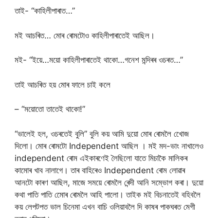
তাই- “কাহিলীপাৰাত…”
মই আচৰিত… মোৰ ৰোমটোও কাহিলীপাৰাতেই আছিল।
মই- “ইয়ে…ময়ো কাহিলীপাৰাতেই থাকো…গনেশ মন্দিৰৰ ওচৰত…”
তাই আচৰিত হয় মোৰ ফালে চাই কলে
– “ময়োতো তাতেই থাকো!”
“ভালেই হল, ওচৰতেই বুলি” বুলি কয় আমি দুয়ো মোৰ ৰোমলৈ খোেজ
দিলো। মোৰ ৰোমটো Independent আছিল । মই মদ-ভাং নাখালেও
independent ৰোম এইকাৰণেই লৈছিলো যাতে মিচাকৈ মালিকৰ
কামোৰ খাব নালাগে। তাৰ বাহিৰেও Independent ৰোম লোৱাৰ
আনটো কাৰণ আছিল, মাজে সময়ে ৰোমলৈ ৰেন্দী আনি সম্ভোগ কৰা। দুয়ো
কথা পাতি পাতি মোেৰ ৰোমলৈ আহি পালো। তাইক মই বিচনাতেই বহিবলৈ
কয় লেপটপত ভাল চিনেমা এখন বাচি ওলিয়াবলৈ দি কাষৰ পাকঘৰত মেগী