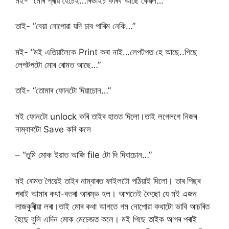
মই- “মোৰ প্ৰায় হৈচেই…ৰিভাইচ কৰিব আছে কেৱল…”
তাই- “বেয়া নোপোৱা যদি চাব পাৰিম নেকি…”
মই- “মই এতিয়ালৈকে Print কৰা নাই…লেপটপত হে আছে..পিছে
লেপটপটো মোৰ ৰোমত আছে…”
তাই- “তোমাৰ ফোনটো দিয়াচোন…”
মই ফোনটো unlock কৰি তাইৰ হাতত দিলো।তাই লগেলগে নিজৰ
নাম্বাৰটো Save কৰি কলে
– “তুমি মোক ইয়াত আজি file টো দি দিবাচোন…”
মই ৰোমত গৈয়েই তাইৰ নাম্বাৰত ফাইলটো পঠিয়াই দিলো। তাৰ পিছৰ
পৰাই আমাৰ কথা-বতৰা আৰম্ভ হল। আগতেই কৈছো যে মই এজন
লাজকুৰীয়া লৰা।তাই মোৰ কথা আগতে গম নোপোৱা কথাটো ভাবি আচৰিত
হৈছে বুলি এদিন মােক মেচেজত কলে। মই পিছে তাইক আগৰ পৰাই