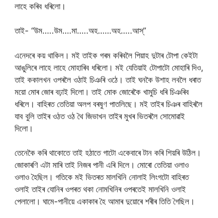
লাহে কৰিব ধৰিলো।
তাই- “উম…..উম….মা…..অহ……অহ…..আস্”
এনেদৰে কয় থাকিল। মই তাইক গৰম কৰিবলৈ পিয়াহ দুটাৰ টোপা কেইটা
আঙুলিৰে লাহে লাহে মোহাৰিব ধৰিলো। মই যেতিয়াই টোপাটো মোহাৰি দিও,
তাই ককালখন ওপৰলৈ ওঠাই চিঞৰি ওঠে। তাই ঘনকৈ উশাহ লবলৈ ধৰাত
ময়ো মোৰ জোৰ বঢ়াই দিলো। তাই মোক জোৰেকৈ খামুচি ধৰি চিঞৰিব
ধৰিলে। বাহিৰত তেতিয়া অলপ বৰষুণ পাতলিছে। মই তাইৰ চিঞৰ বাহিৰলৈ
যাব বুলি তাইৰ ওঠত ওঠ থৈ জিভাখন তাইৰ মুখৰ ভিতৰলৈ সোমোৱাই
দিলো।
তেনেকৈ কৰি থাকোতে তাই হঠাতে গাটো একেবাৰে টান কৰি শিয়ৰি উঠিল।
জোকাৰণি এটা মাৰি তাই নিজৰ পানী এৰি দিলে। মোৰো তেতিয়া ওলাও
ওলাও হৈছিল। গতিকে মই ভিতৰত মালখিনি নোলাই লিংগটো বাহিৰত
ওলাই তাইৰ যোনিৰ ওপৰত থকা নোমখিনিৰ ওপৰতেই মালখিনি ওলাই
পেলালো। ঘামে-পানীয়ে একাকাৰ হৈ আমাৰ দুয়োৰে শৰীৰ তিতি গৈছিল।