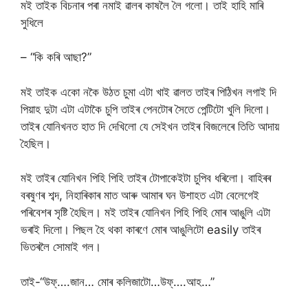
মই তাইক বিচনাৰ পৰা নমাই ৱালৰ কাষলৈ লৈ গলো। তাই হাহি মাৰি
সুধিলে
– “কি কৰি আছা?”
মই তাইক একো নকৈ উঠত চুমা এটা খাই ৱালত তাইৰ পিঠিখন লগাই দি
পিয়াহ দুটা এটা এটাকৈ চুপি তাইৰ পেনটোৰ সৈতে পেন্টিটো খুলি দিলো।
তাইৰ যোনিখনত হাত দি দেখিলো যে সেইখন তাইৰ বিজলেৰে তিতি আদায়
হৈছিল।
মই তাইৰ যোনিখন পিহি পিহি তাইৰ টোপাকেইটা চুপিব ধৰিলো। বাহিৰৰ
বৰষুণৰ শব্দ, নিহাৰিকাৰ মাত আৰু আমাৰ ঘন উশাহত এটা বেলেগেই
পৰিবেশৰ সৃষ্টি হৈছিল। মই তাইৰ যোনিখন পিহি পিহি মোৰ আঙুলি এটা
ভৰাই দিলো। পিছল হৈ থকা কাৰণে মোৰ আঙুলিটো easily তাইৰ
ভিতৰলৈ সোমাই গল।
তাই-“উফ্….জান… মোৰ কলিজাটো…উফ্….আহ…”