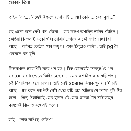
জোকাৰি দিলো।
তাই- “এহ… নিজেই ইফালে চোৱা নাই… মিচা কোৱা… বেয়া বুলি…”
মই একো নকৈ মেগী খাব ধৰিলো। মোৰ অলপ অশান্তি লাগিব ধৰিছিল।
কেতিয়া কি ওলাই একো ধৰিব নোৱাৰি…তাতে আকৌ লগত নিহাৰিকা
আছে। বাহিৰত তেতিয়া ঘোৰ বৰষুণ। মোৰ চিন্তাও লাগিল, তাই pg লৈ
কেনেকৈ যাব বুলি।
চিনেমাখনৰ ভালেখিনি সময় পাৰ হল। ঠিক তেনেতেই আৰম্ভ হৈ গল
actor-actressৰ কিছিং scene. মোৰ অশান্তি আৰু বাঢ়ি গল।
মই নিহাৰিকাৰ ফালে চালো। তাই সেই scene বিলাক খুব মন দি চাই
আছে। মই বহাৰ পৰা উঠি মেগী খোৱা বাটি দুটা বেচিনত থৈ আহো বুলি ঠিয়
হলো। পিছে নিহাৰিকাই মোৰ হাতত ধৰি মোক আকৌ টান মাৰি তাইৰ
কাষতেই বিচনাত বহোৱাই ললে।
তাই- “লাজ লাগিছে নেকি?”