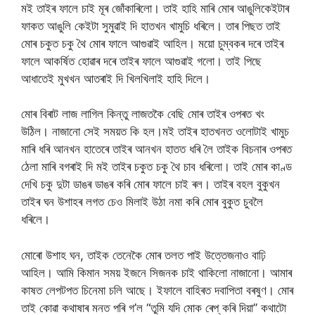
মই তাইৰ ফালে চাই মূৰ জোঁকাৰিলো। তাই হাহি মাৰি মোৰ আঙুলিকেইটাৰ
ফাকত আঙুলি কেইটা সুমুৱাই দি হাতখন খামুচি ধৰিলে। তাৰ পিছত তাই
মোৰ চকুত চকু থৈ মোৰ ফালে আগুৱাই আহিল। ময়ো চুম্বকৰ দৰে তাইৰ
ফালে আকৰ্ষিত হোৱাৰ দৰে তাইৰ ফালে আগুৱাই গলো। তাই পিছে
আধাতেই মুখখন আতৰাই দি খিলখিলাই হাহি দিলে।
মোৰ বিৰাট লাজ লাগিল কিন্তু লাজতকৈ বেছি মোৰ তাইৰ ওপৰত খং
উঠিল। নাজানো সেই সময়ত কি হল।মই তাইৰ হাতখনত ওলোটাই খামুচ
মাৰি ধৰি আনখন হাতেৰে তাইৰ আনখন হাতত ধৰি লৈ তাইক বিচনাৰ ওপৰত
ঠেলা মাৰি বগৰাই দি মই তাইৰ চকুত চকু থৈ চাব ধৰিলো। তাই মোৰ কাণ্ড
দেখি চকু দুটা ডাঙৰ ডাঙৰ কৰি মোৰ ফালে চাই ৰল। তাইৰ বহল বুকুখন
তাইৰ ঘন উশাহৰ লগত চেও মিলাই উঠা নমা কৰি মোৰ বুকুত চুবলৈ
ধৰিলে।
মোৰো উশাহ ঘন, তাইক তেনেকৈ মোৰ তলত পাই উত্তেজনাও বাঢ়ি
আহিল। আমি কিমান সময় ইজনে সিজনক চাই থাকিলো নাজানো। আমাৰ
কাষত লেপটপত চিনেমা চলি আছে। ইফালে বাহিৰত দবাপিতা বৰষুণ। মোৰ
তাই কোৱা কথাষাৰ মনত পৰি গ’ল “তুমি যদি মোক ৰেপ্‌ কৰি দিয়া” কথাটো