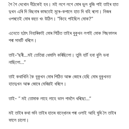
গৈ গৈ দেখোন দীঠকেই হব। মই লগে লগে মোৰ ভুল বুজি পাই তাইৰ হাত
দুখন এৰি দি বিছনাৰ কাষতেই মূৰে-কপালে হাত দি বহি ৰলো। নিজৰ
ওপৰতেই মোৰ বহুত খং উঠিল। “কিহে পাইছিল মোক?”
এনেতে হঠাৎ নিহাৰিকাই মোৰ পিঠিত তাইৰ বুকুখন লগাই মোক পিছফালৰ
পৰা সাবটি ধৰিলে।
তাই-“ছৰী…মই তেতিয়া ধেমালি কৰিছিলো। তুমি হার্ট হবা বুলি ভবা
নাছিলো…”
তাই কথাখিনি কৈ বুকুখন মোৰ পিঠিত আৰু জোৰে হেছি মোৰ বুকুখনত
হাতদুখন আৰু জোৰে মেৰিয়াই ধৰিলে।
তাই- ” মই তোমাক লাহে লাহে ভাল পাবলৈ ধৰিছো…”
মই তাইৰ কথা শুনি তাইৰ হাতৰ বান্ধোনৰ পৰা ওলাই আহি ঘুৰি লৈ তাইৰ
ফালে চালো।