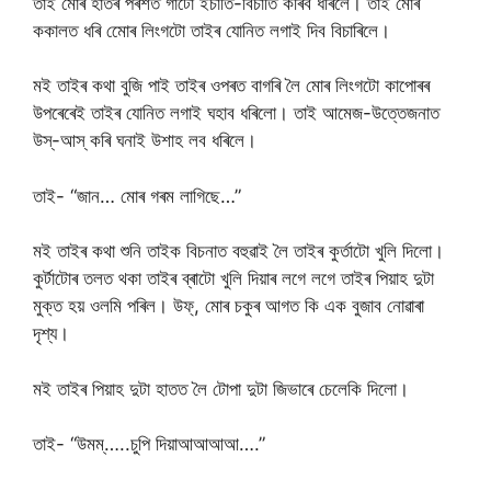
তাই মোৰ হাতৰ পৰশত গাটো ইচাতি-বিচাতি কৰিব ধৰিলে। তাই মোৰ
ককালত ধৰি মোেৰ লিংগটো তাইৰ যোনিত লগাই দিব বিচাৰিলে।
মই তাইৰ কথা বুজি পাই তাইৰ ওপৰত বাগৰি লৈ মোৰ লিংগটো কাপোৰৰ
উপৰেৰেই তাইৰ যোনিত লগাই ঘহাব ধৰিলো। তাই আমেজ-উত্তেজনাত
উস্-আস্ কৰি ঘনাই উশাহ লব ধৰিলে।
তাই- “জান… মোৰ গৰম লাগিছে…”
মই তাইৰ কথা শুনি তাইক বিচনাত বহুৱাই লৈ তাইৰ কুৰ্তাটো খুলি দিলো।
কুৰ্টাটোৰ তলত থকা তাইৰ ব্ৰাটো খুলি দিয়াৰ লগে লগে তাইৰ পিয়াহ দুটা
মুক্ত হয় ওলমি পৰিল। উফ্, মোৰ চকুৰ আগত কি এক বুজাব নোৱাৰা
দৃশ্য।
মই তাইৰ পিয়াহ দুটা হাতত লৈ টোপা দুটা জিভাৰে চেলেকি দিলো।
তাই- “উমম্…..চুপি দিয়াআআআআ….”