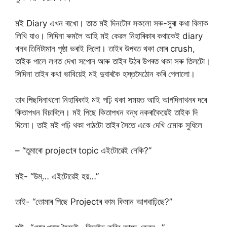
মই Diary এখন ৰাখো। তাত মই দিনটোৰ সকলো সৰু-সুৰা কথা বিলাক
লিখি যাও। সিদিনা ৰুমলৈ আহি মই কেৱল নিহাৰিকাৰ কথাকেই diary
খনৰ তিনিটামান পৃষ্ঠা ভৰাই দিলো। তাইৰ উপৰত থকা মোৰ crush,
তাইক পালে লগত দেখা সপোন আৰু তাইৰ উঠৰ উপৰত থকা সৰু তিলটো।
সিদিনা তাইৰ কথা ভাবিয়েই মই দুবাৰকৈ হস্তমৈঠোন কৰি পেলালো।
তাৰ পিছদিনাখনো নিহাৰিকাই মই পঢ়ি থকা সময়ত আহি আগদিনাখনৰ দৰে
কিতাপখন বিচাৰিলে। মই পিছে কিতাপখন বন্ধ নকৰাকৈয়েই তাইক দি
দিলো। তাই মই পঢ়ি থকা পাঠটো তাইৰ সৈতে একে দেখি মোেক সুধিলে
– “তুমাৰো projectৰ topic এইটোৱেই নেকি?”
মই- “উম্… এইটোৱেই হয়…”
তাই- “তোমাৰ পিছে Projectৰ কাম কিমান আগবাঢ়িছে?”