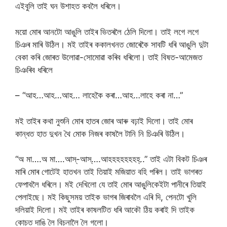
এইবুলি তাই ঘন উশাহত কবলৈ ধৰিলে।
ময়ো মোৰ আনটো আঙুলি তাইৰ ভিতৰলৈ ঠেলি দিলো। তাই লগে লগে
চিঞৰ মাৰি উঠিল। মই তাইৰ ককালখনত জোৰেকৈ সাবটি ধৰি আঙুলি দুটা
বেকা কৰি জোৰত উলোৱা-সোমোৱা কৰিব ধৰিলো। তাই বিষত-আমেজত
চিঞৰিব ধৰিলে
– “আহ…আহ…আহ… লাহেকৈ কৰা…আহ…লাহে কৰা না…”
মই তাইৰ কথা নুশুনি মোৰ হাতৰ জোৰ আৰু বঢ়াই দিলো। তাই মোৰ
কান্ধত হাত দুখন থৈ মোক নিজৰ কাষলৈ টানি নি চিঞৰি উঠিল।
“অ মা….অ মা….আস্-আস্….আহহহহহহহহ্..” তাই এটা বিকট চিঞৰ
মাৰি মোৰ গোটেই হাতখন তাই তিয়াই মজিয়াত বহি পৰিল। তাই ভাগৰত
ফেপাবলৈ ধৰিলে। মই দেখিলো যে তাই মোৰ আঙুলিকেইটা পানীৰে তিয়াই
পেলাইছে। মই কিছুসময় তাইক ভাগৰ জিৰাবলৈ এৰি দি, পেনটো খুলি
দলিয়াই দিলো। মই তাইৰ কাষলটিত ধৰি আকৌ ঠিয় কৰাই দি তাইক
কোচত দাঙি লৈ বিচনালৈ লৈ গলো।