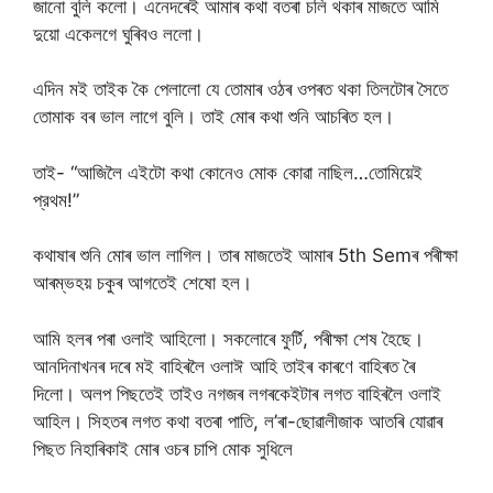
জানো বুলি কলো। এনেদৰেই আমাৰ কথা বতৰা চলি থকাৰ মাজতে আমি
দুয়ো একেলগে ঘুৰিবও ললো।
এদিন মই তাইক কৈ পেলালো যে তোমাৰ ওঠৰ ওপৰত থকা তিলটোৰ সৈতে
তোমাক বৰ ভাল লাগে বুলি। তাই মোৰ কথা শুনি আচৰিত হল।
তাই- “আজিলৈ এইটো কথা কোনেও মোক কোৱা নাছিল…তোমিয়েই
প্রথম!”
কথাষাৰ শুনি মোৰ ভাল লাগিল। তাৰ মাজতেই আমাৰ 5th Semৰ পৰীক্ষা
আৰম্ভহয় চকুৰ আগতেই শেষো হল।
আমি হলৰ পৰা ওলাই আহিলো। সকলোৰে ফুৰ্টি, পৰীক্ষা শেষ হৈছে।
আনদিনাখনৰ দৰে মই বাহিৰলৈ ওলাঈ আহি তাইৰ কাৰণে বাহিৰত ৰৈ
দিলো। অলপ পিছতেই তাইও নগজৰ লগৰকেইটাৰ লগত বাহিৰলৈ ওলাই
আহিল। সিহতৰ লগত কথা বতৰা পাতি, ল’ৰা-ছোৱালীজাক আতৰি যোৱাৰ
পিছত নিহাৰিকাই মোৰ ওচৰ চাপি মোক সুধিলে