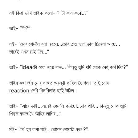
মই কিবা ভাবি তাইক কলো- “এটা কাম কৰো…”
তাই- “কি?”
মই- “মোৰ ৰোমলৈ বলা নহলে…মোৰ তাত ভাল ভাল চিনেমা আছে…
তাৰেই এখন চাই দিম…”
তাই- “ideaটো বেয়া নহয় বাৰু… কিন্তু তুমি যদি মোক ৰেপ্‌ কৰি দিয়া?”
তাইৰ কথা শুনি মোৰ লাজত অৱস্থা কাহিল হৈ গল। তাই মোৰ
reaction দেখি খিলখিলাই হাহি উঠিল।
তাই- “আৰে ভাই…এনেই ধেমালি কৰিছো…যাব পাৰি… কিন্তু মোক তুমি
পিছত ৰুমত থৈ আহিব লাগিব…”
মই- “অ’ হব কথা নাই…তোমাৰ ৰোমটো কত ?”