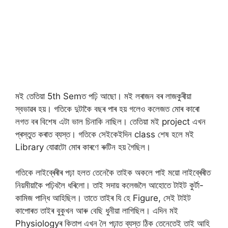
মই তেতিয়া 5th Semত পঢ়ি আছো। মই লৰাজন বৰ লাজকুৰীয়া
স্বভাৱৰ হয়। গতিকে দুটাকৈ বছৰ পাৰ হয় গলেও কলেজত মোৰ কাৰো
লগত বৰ বিশেষ এটা ভাল চিনাকি নাছিল। তেতিয়া মই project এখন
প্ৰস্তুত কৰাত ব্যস্ত। গতিকে সেইকেইদিন class শেষ হলে মই
Library যোৱাটো মোৰ কাৰণে ৰুটিন হয় গৈছিল।
গতিকে লাইব্ৰেৰীৰ পঢ়া হলত তেনেকৈ তাইক অকলে পাই ময়ো লাইব্ৰেৰীত
নিয়মীয়াকৈ পঢ়িবলৈ ধৰিলো। তাই সদায় কলেজলৈ আহোতে টাইট কুর্টা-
কামিজ পান্ধি আহিছিল। তাতে তাইৰ যি হে Figure, সেই টাইট
কাপোৰত তাইৰ বুকুখন আৰু বেছি ধুনীয়া লাগিছিল। এদিন মই
Physiologyৰ কিতাপ এখন লৈ পঢ়াত ব্যস্ত ঠিক তেনেতেই তাই আহি