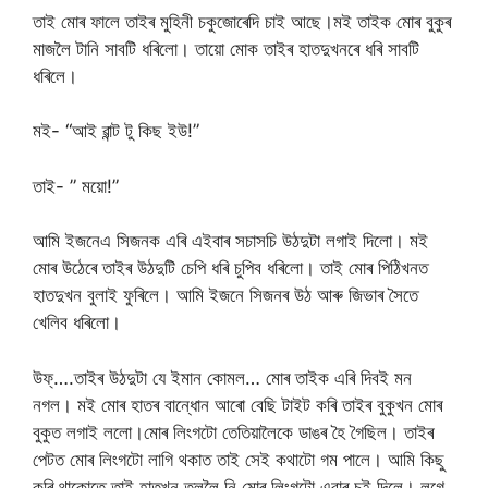
তাই মোৰ ফালে তাইৰ মুহিনী চকুজোৰেদি চাই আছে।মই তাইক মোৰ বুকুৰ
মাজলৈ টানি সাবটি ধৰিলো। তায়ো মোক তাইৰ হাতদুখনৰে ধৰি সাবটি
ধৰিলে।
মই- “আই ৱান্ট টু কিছ ইউ!”
তাই- ” ময়ো!”
আমি ইজনেএ সিজনক এৰি এইবাৰ সচাসচি উঠদুটা লগাই দিলো। মই
মোৰ উঠেৰে তাইৰ উঠদুটি চেপি ধৰি চুপিব ধৰিলো। তাই মোৰ পিঠিখনত
হাতদুখন বুলাই ফুৰিলে। আমি ইজনে সিজনৰ উঠ আৰু জিভাৰ সৈতে
খেলিব ধৰিলো।
উফ্….তাইৰ উঠদুটা যে ইমান কোমল… মোৰ তাইক এৰি দিবই মন
নগল। মই মোৰ হাতৰ বান্ধোন আৰো বেছি টাইট কৰি তাইৰ বুকুখন মোৰ
বুকুত লগাই ললো।মোৰ লিংগটো তেতিয়ালৈকে ডাঙৰ হৈ গৈছিল। তাইৰ
পেটত মোৰ লিংগটো লাগি থকাত তাই সেই কথাটো গম পালে। আমি কিছু
কৰি থাকোতে তাই হাতখন তললৈ নি মোৰ লিংগটো এবাৰ চুই দিলে। লগে