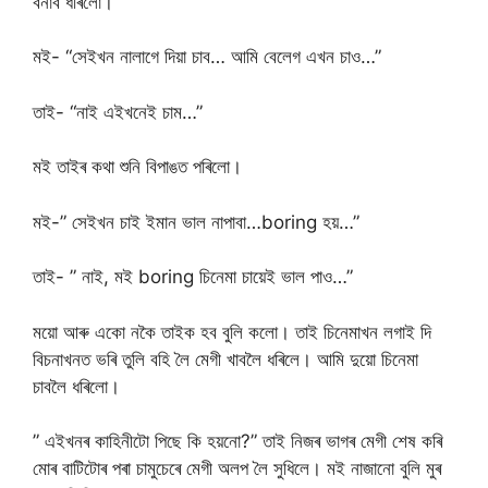
বনাব ধৰিলো।
মই- “সেইখন নালাগে দিয়া চাব… আমি বেলেগ এখন চাও…”
তাই- “নাই এইখনেই চাম…”
মই তাইৰ কথা শুনি বিপাঙত পৰিলো।
মই-” সেইখন চাই ইমান ভাল নাপাবা…boring হয়…”
তাই- ” নাই, মই boring চিনেমা চায়েই ভাল পাও…”
ময়ো আৰু একো নকৈ তাইক হব বুলি কলো। তাই চিনেমাখন লগাই দি
বিচনাখনত ভৰি তুলি বহি লৈ মেগী খাবলৈ ধৰিলে। আমি দুয়ো চিনেমা
চাবলৈ ধৰিলো।
” এইখনৰ কাহিনীটো পিছে কি হয়নো?” তাই নিজৰ ভাগৰ মেগী শেষ কৰি
মোৰ বাটিটোৰ পৰা চামুচেৰে মেগী অলপ লৈ সুধিলে। মই নাজানো বুলি মুৰ