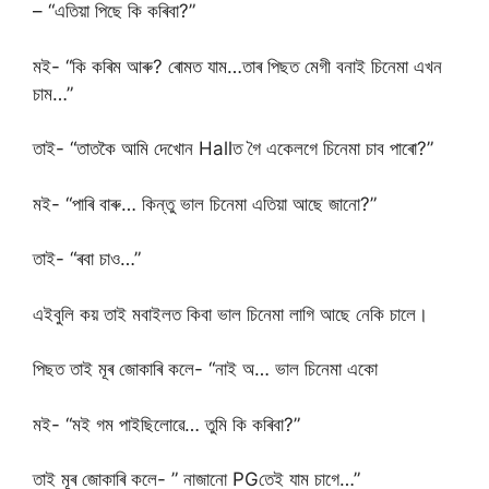
– “এতিয়া পিছে কি কৰিবা?”
মই- “কি কৰিম আৰু? ৰোমত যাম…তাৰ পিছত মেগী বনাই চিনেমা এখন
চাম…”
তাই- “তাতকৈ আমি দেখোন Hallত গৈ একেলগে চিনেমা চাব পাৰো?”
মই- “পাৰি বাৰু… কিন্তু ভাল চিনেমা এতিয়া আছে জানো?”
তাই- “ৰবা চাও…”
এইবুলি কয় তাই মবাইলত কিবা ভাল চিনেমা লাগি আছে নেকি চালে।
পিছত তাই মূৰ জোকাৰি কলে- “নাই অ… ভাল চিনেমা একো
মই- “মই গম পাইছিলোৱে… তুমি কি কৰিবা?”
তাই মূৰ জোকাৰি কলে- ” নাজানো PGতেই যাম চাগে…”