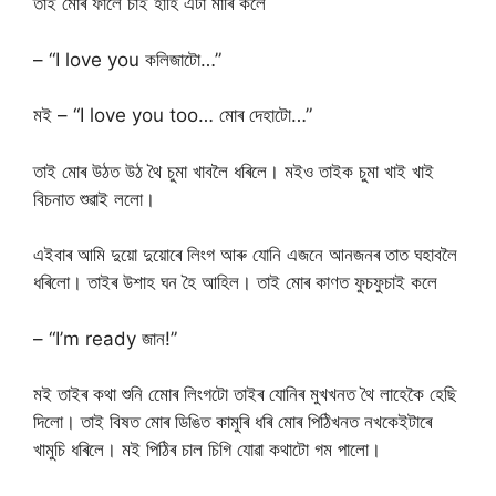
তাই মোৰ ফালে চাই হাহি এটা মাৰি কলে
– “I love you কলিজাটো…”
মই – “I love you too… মোৰ দেহাটো…”
তাই মোৰ উঠত উঠ থৈ চুমা খাবলৈ ধৰিলে। মইও তাইক চুমা খাই খাই
বিচনাত শুৱাই ললো।
এইবাৰ আমি দুয়ো দুয়োৰে লিংগ আৰু যোনি এজনে আনজনৰ তাত ঘহাবলৈ
ধৰিলো। তাইৰ উশাহ ঘন হৈ আহিল। তাই মোৰ কাণত ফুচফুচাই কলে
– “I’m ready জান!”
মই তাইৰ কথা শুনি মোেৰ লিংগটো তাইৰ যোনিৰ মুখখনত থৈ লাহেকৈ হেছি
দিলো। তাই বিষত মোৰ ডিঙিত কামুৰি ধৰি মোৰ পিঠিখনত নখকেইটাৰে
খামুচি ধৰিলে। মই পিঠিৰ চাল চিগি যোৱা কথাটো গম পালো।