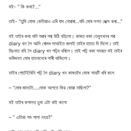
মই- ” কি কথা?…”
তাই- “তুমি মোক কেতিয়াও এৰি যাব নোৱাৰা…যদি মোৰ লগত ছেক্স কৰা…”
মই তাইৰ কথা শুনি শুৱাৰ পৰা উঠি বহিলো। কাষত থকা তেবুলখনৰ পৰা
diary খন লৈ আনি ৰোমৰ লাআইত জলাই তাইৰ হাতত দি দিলো। তাই
বিচনাত বহি লৈ diary খন পঢ়িব ধৰিলে। তাই পঢ়ি থকা সময়ত মই তাইৰ
ভৰিখনত মোৰ হাতখনেৰে লাৰী থাকিলো।
তাইৰ গোটেইখিনি পঢ়ি লৈ diary খন কাষতথৈ মোক সাবটি ধৰি কলে
– “মোৰ জানটো….মোক আগতে কিয় কোৱা নাছিলা?”
মই তাইৰ কপালত চুমা এটা খাই কলো
– ” এতিয়া গম পালা নহয়?”