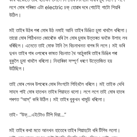
লগে মোৰ শৰিৰত এটা electric চক্‌ হোৱাৰ দৰে গোটেই গাটো শিয়ৰি
উঠিল।
মই তাইৰ উঠৰ পৰা মোৰ উঠ নমাই আনি তাইৰ ডিঙিত চুমা খাবলৈ ধৰিলো।
তায়ো মোৰ পিঠিখনত জোৰেকৈ ধৰি লৈ মোৰ চুমাৰ উত্তৰত ঘনকৈ উশাহ লব
ধৰিছিল। এনেতে তাই মোক টানি লৈ বিচনাখনত বাগৰ দি ললে। মই ভৰি
দুখন তাইৰ গাৰ ওপৰেৰে কাষত বিচনাত থৈ আঠুকাৰি তাইৰ ডিঙিৰ পৰা
বুকুলৈ চুমা খাবলৈ ধৰিলো। নিহাৰিকা সম্পূৰ্ণ ধৰণে উত্তেজিত হয়
উঠিছিল।
তাই মোৰ পেনৰ উপৰেৰে মোৰ লিংগটো পিহিবলৈ ধৰিলে। মই তাইক দেখি
সাহস পাই মোৰ হাতখন তাইৰ পিয়াহত থলো। লগে লগে তাই মোৰ হাতৰ
পৰশত “আস্” কৰি উঠিল। মই তাইৰ বুকুখন খামুচি ধৰিলো।
তাই- “উফ্…এইটোও টিপি দিয়া…”
মই তাইৰ কথা মতে আনখন হাতেৰে তাইৰ পিয়াহটো ধৰি টিপিব ললো।