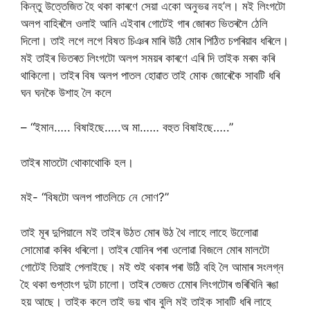
কিন্তু উত্তেজিত হৈ থকা কাৰণে সেয়া একো অনুভৱ নহ’ল। মই লিংগটো
অলপ বাহিৰলৈ ওলাই আনি এইবাৰ গোটেই গাৰ জোৰত ভিতৰলৈ ঠেলি
দিলো। তাই লগে লগে বিষত চিঞৰ মাৰি উঠি মোৰ পিঠিত চপৰিয়াব ধৰিলে।
মই তাইৰ ভিতৰত লিংগটো অলপ সময়ৰ কাৰণে এৰি দি তাইক মৰম কৰি
থাকিলো। তাইৰ বিষ অলপ পাতল হোৱাত তাই মােক জোৰেকৈ সাবটি ধৰি
ঘন ঘনকৈ উশাহ লৈ কলে
– “ইমান….. বিষাইছে…..অ মা…… বহুত বিষাইছে…..”
তাইৰ মাতটো থোকাথোকি হল।
মই- “বিষটো অলপ পাতলিচে নে সোণ?”
তাই মূৰ দুপিয়ালে মই তাইৰ উঠত মোৰ উঠ থৈ লাহে লাহে উলোেৱা
সোমোৱা কৰিব ধৰিলো। তাইৰ যোনিৰ পৰা ওলোৱা বিজলে মোৰ মালটো
গোটেই তিয়াই পেলাইছে। মই শুই থকাৰ পৰা উঠি বহি লৈ আমাৰ সংলগ্ন
হৈ থকা গুপ্তাংগ দুটা চালো। তাইৰ তেজত মোেৰ লিংগটোৰ গুৰিখিনি ৰঙা
হয় আছে। তাইক কলে তাই ভয় খাব বুলি মই তাইক সাবটি ধৰি লাহে