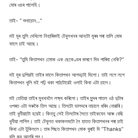
মোৰ ওচৰ পালেহি।
তাই- ” শুনাচোন…”
মই মূৰ তুলি দেখিলো নিহাৰিকাই টেবুলখনৰ আনটো মূৰৰ পৰা হালি মোৰ
ফালে চাই আছে।
তাই- “তুমি কিতাপখন মোেক এক ছেকেণ্ডৰ কাৰণে দিব পাৰিবা নেকি?”
মই মূৰ দুপিয়াই তাইৰ ফালে কিতাপখন আগবঢ়াই দিলো। তাই লগে লগে
কিতাপখন খুলি মই পঢ়ি থকা পাঠটোৱেই ওলাই কিবা এটা চালে।
মই তেতিয়া তাইৰ মুখখনলৈ লক্ষ্য কৰিলো। তাইৰ সুন্দৰ পাতল ওঠ দুটাৰ
ওপৰত এটা সৰুকৈ তিল আছে। তিলটো ভালদৰে নাচালে ধৰিব নোৱাৰি।
তাই ধুনীয়াটো হয়েই। কিন্তু সেই তিলটোৰ সৈতে তাইকযেন আৰু বেছি
ধুনীয়া লাগিল। তাই টেবুলত থকাকলমটো লৈ হাতত কিতাপখনৰ পৰা চাই
কিবা এটা টুকিললে। তাৰ পিছত কিতাপখন মোক ঘুৰাই দি “Thanks”
বুলি কয় আতৰি গল।