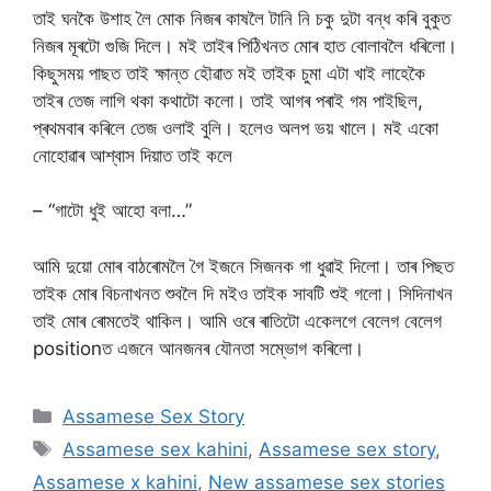
তাই ঘনকৈ উশাহ লৈ মোক নিজৰ কাষলৈ টানি নি চকু দুটা বন্ধ কৰি বুকুত
নিজৰ মূৰটো গুজি দিলে। মই তাইৰ পিঠিখনত মোৰ হাত বোলাবলৈ ধৰিলো।
কিছুসময় পাছত তাই ক্ষান্ত হৌৱাত মই তাইক চুমা এটা খাই লাহেকৈ
তাইৰ তেজ লাগি থকা কথাটো কলো। তাই আগৰ পৰাই গম পাইছিল,
প্ৰথমবাৰ কৰিলে তেজ ওলাই বুলি। হলেও অলপ ভয় খালে। মই একো
নোহোৱাৰ আশ্বাস দিয়াত তাই কলে
– “গাটো ধুই আহো বলা…”
আমি দুয়ো মোৰ বাঠৰোমলৈ গৈ ইজনে সিজনক গা ধুৱাই দিলো। তাৰ পিছত
তাইক মোৰ বিচনাখনত শুবলৈ দি মইও তাইক সাবটি শুই গলো। সিদিনাখন
তাই মোৰ ৰোমতেই থাকিল। আমি ওৰে ৰাতিটো একেলগে বেলেগ বেলেগ
positionত এজনে আনজনৰ যৌনতা সম্ভোগ কৰিলো।
Categories
Assamese Sex Story
Tags
Assamese sex kahini
,
Assamese sex story
,
Assamese x kahini
,
New assamese sex stories