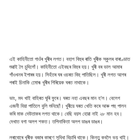
এই কাহিনীতো গাওঁৰ খুৰীৰ লগত। বহাগ বিহুৰ ৰাতি খুৰীক স্কুলৰ বাৰাণ্ডাত
শুৱাই লৈ চুদিলোঁ। কাহিনীতো এইবছৰ বিহুৰ হয়। খুৰী বৰ ভাল আমাৰ
গাঁওখনৰ ইপাৰৰ হয়। সিহঁতৰ ঘৰ ওচৰত বিহু পাতিছিল। খুৰী লগত আগৰ
পৰাই চিনাকি মোেৰ৷ খুৰীৰ গিৰিয়েক ঘৰত নাথাকে।
ভাং, মদ খাই বাহিৰত ঘূৰি ফুৰে। ঘৰত নহা এবছৰ মান হ’ল। বেলেগ
এজনী বিয়া পাতিলে বুলি শুনিছোঁ। খুৰীয়ে ঘৰত খেতি কৰে আৰু পহু পালন
কৰি মাক দেউতাকৰ লগত থাকে। বেছি বয়স হোৱা নাই ২৮ মান হব।
দেখাত বগা অলপ শকত। তপিনাকিতা অলপ ডাঙৰ ডাঙৰ।
লৰাবোৰে খুৰীক বজাৰ কাৰণে সুবিধা বিচাৰি থাকে। কিন্তু কবলৈ ভয় খাই।