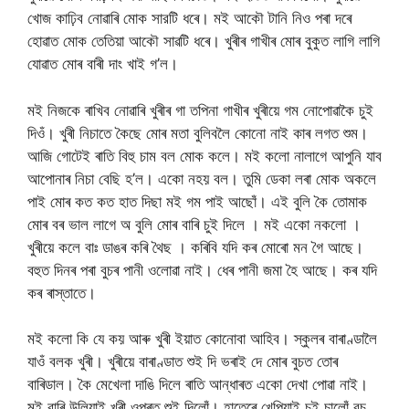
খোজ কাঢ়িব নোৱাৰি মোক সারটি ধৰে। মই আকৌ টানি নিও পৰা দৰে
হোৱাত মোক তেতিয়া আকৌ সাৱটি ধৰে। খুৰীৰ গাখীৰ মোৰ বুকুত লাগি লাগি
যোৱাত মোৰ বাৰী দাং খাই গ’ল।
মই নিজকে ৰাখিব নোৱাৰি খুৰীৰ গা তপিনা গাখীৰ খুৰীয়ে গম নোপোৱাকৈ চুই
দিওঁ। খুৰী নিচাতে কৈছে মোৰ মতা বুলিবলৈ কোনো নাই কাৰ লগত শুম।
আজি গোটেই ৰাতি বিহু চাম বল মোক কলে। মই কলো নালাগে আপুনি যাব
আপোনাৰ নিচা বেছি হ’ল। একো নহয় বল। তুমি ডেকা লৰা মোক অকলে
পাই মোৰ কত কত হাত দিছা মই গম পাই আছোঁ। এই বুলি কৈ তোমাক
মোৰ বৰ ভাল লাগে অ বুলি মোৰ বাৰি চুই দিলে । মই একো নকলো ।
খুৰীয়ে কলে বাঃ ডাঙৰ কৰি থৈছ । কৰিবি যদি কৰ মোৰো মন গৈ আছে।
বহুত দিনৰ পৰা বুচৰ পানী ওলোৱা নাই। ধেৰ পানী জমা হৈ আছে। কৰ যদি
কৰ ৰাস্তাতে।
মই কলো কি যে কয় আৰু খুৰী ইয়াত কোনোবা আহিব। স্কুলৰ বাৰাণ্ডালৈ
যাওঁ বলক খুৰী। খুৰীয়ে বাৰাণ্ডাত শুই দি ভৰাই দে মোৰ বুচত তোৰ
বাৰিডাল। কৈ মেখেলা দাঙি দিলে ৰাতি আন্ধাৰত একো দেখা পোৱা নাই।
মই বাৰি উলিয়াই খুৰী ওপৰত শুই দিলোঁ। হাতেৰে খেপিয়াই চুই চালোঁ বুচ