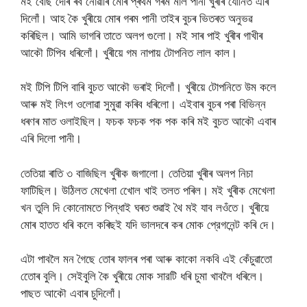
মই বেছি দেৰি ৰব নোৱাৰি মোৰ প্ৰথম গৰম মাল পানী খুৰীৰ যোনিত এৰি
দিলোঁ। আহ কৈ খুৰীয়ে মোৰ গৰম পানী তাইৰ বুচৰ ভিতৰত অনুভৱ
কৰিছিল। আমি ভাগৰি তাতে অলপ গুলো। মই সাৰ পাই খুৰীৰ গাখীৰ
আকৌ টিপিব ধৰিলোঁ। খুৰীয়ে গম নাপায় টোপনিত লাল কাল।
মই টিপি টিপি বাৰি বুচত আকৌ ভৰাই দিলোঁ। খুৰীয়ে টোপনিতে উম কলে
আৰু মই লিংগ ওলোৱা সুমুৱা কৰিব ধৰিলো। এইবাৰ বুচৰ পৰা বিভিন্ন
ধৰণৰ মাত ওলাইছিল। ফচক ফচক পক পক কৰি মই বুচত আকৌ এবাৰ
এৰি দিলো পানী।
তেতিয়া ৰাতি ৩ বাজিছিল খুৰীক জগালো। তেতিয়া খুৰীৰ অলপ নিচা
ফাটিছিল। উঠিলত মেখেলা খোেল খাই তলত পৰিল। মই খুৰীক মেখেলা
খন তুলি দি কোনোমতে পিন্ধাই ঘৰত শুৱাই থৈ মই যাব লওঁতে। খুৰীয়ে
মোৰ হাতত ধৰি কলে কৰিছই যদি ভালদৰে কৰ মোক প্রেগনেন্ট কৰি দে।
এটা পাবলৈ মন গৈছে তোৰ ফালৰ পৰা আৰু কাকো নকবি এই কেঁচুৱাতো
তোেৰ বুলি। সেইবুলি কৈ খুৰীয়ে মোক সারটি ধৰি চুমা খাবলৈ ধৰিলে।
পাছত আকৌ এবাৰ চুদিলোঁ।