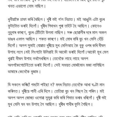
খনত এডালো নোম নাছিল।
ধুনীয়াকৈ চাফা কৰি থৈছিল। খুৰী শুই গ’ল নিচাত। মই আঙুলি এটা বুচৰ
ফুটাটোত ভৰাই দিলোঁ। খুৰীৰ গিদাখন পুৰা তাইট হৈ আছিল। কোনেও
নুচুদাৰ কাৰণে, বুচৰ ঠোঁটটো উলমা নাছিল। সৰু ছোৱালীৰ দৰে মাল অকল
ডাঙৰ এফাল আছিল। শকত কাৰণে। মই মোৰ বাৰি বুচ খন মেলি হেঁচি
দিলোঁ। অলপ সুমাই যোৱাত খুৰীয়ে মুখ মেলিআহ কৈ বুকু ওপৰ কৰি দীঘল
উশাহ ললে।মই লিংগটো উলিয়াই দি আকৌ ভৰাই দিলোঁ।আকৌ মুখ মেল
খুৱাই দীঘল উশাহ লবলৈধৰিলে। তেনেকৈ লাহে লাহে অলপ
অলপকৈগোটেইতো ভৰাই দিলোঁ। সেই সময়ত মোৰইমান মজা লাগিছিল
ভাষাৰে কেনেকৈ বুজাম।
যি সকলে কৰিছাঁ গমটো পাইছা ন? মদৰ নিচাত তেনেকৈ আধা ঘণ্টা মান
কৰিলত। খুৰীয়ে পানী এৰি দিলে। তেতিয়া বুচ খন পিছল হৈ পৰিল। মই
অলপ অলপ জোৰত ওলোৱা সুমুৱা কৰি কৰি গিদাত ভৰাব ধৰিলোঁ। খুৰী শুই
মুখ মেলি ঘন ঘন উশাহ লৈ আছিল। খুৰীৰ গাখীৰ ফুলি গৈছিল।