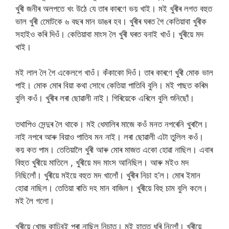
খুৰী জনীৰ অলপতে খং উঠে যে তাৰ কাৰণে ভয় খাই। মই খুৰীৰ লগত বহুত
ভাল খুৰী মোেটকে ৬ বছৰ মান ডাঙৰ হব। খুৰীৰ ঘৰত গৈ কেতিয়াবা খুৰীক
সহাইও কৰি দিওঁ। কেতিয়াবা মাংস লৈ খুৰী ঘৰত বনাই খাওঁ। খুৰীয়ে মদ
খাই।
মই লাল লৈ গৈ একেলগে খাওঁ। কঁকাকো দিওঁ। তাৰ কাৰণে খুৰী মোক ভাল
পাই। মোক মোৰ বিয়া কথা সোধে কেতিয়া পাতিবি বুলি। মই পাছত কৰিম
বুলি কওঁ। খুৰীৰ লৰা ছোৱালী নাই। গিৰিয়েকে এৰিলে বুলি শুনিছোঁ।
তথাপিও সেন্দুৰ লৈ থাকে। মই ধেমালিৰ মাজে কওঁ মনত নপৰেনি খুৰালৈ।
নাই নপৰে আৰু বিয়াও পাতিব মন নাই। লৰা ছোৱালী এটা তুলিল কওঁ।
কয় কত পাম। তেতিয়ালৈ খুৰী আৰু মোৰ মাজত একো হোৱা নাছিল। এবাৰ
বিহুত খুৰীয়ে মাতিলে , খুৰীয়ে মদ মাংস আনিছিল। আৰু মইও মদ
নিছিলোঁ। খুৰীয়ে মইয়ে বহুত মদ খালোঁ। খুৰীৰ নিচা হ’ল। মোৰ ইমান
হোৱা নাছিল। তেতিয়া ৰাতি দহ মান বাজিল। খুৰীয়ে বিহু চাম বুলি কলে।
মই লৈ গলো।
খুৰীয়ে খোজ কাঢ়িবই পৰা নাছিল নিচাত। মই হাতত ধৰি নিলোঁ। খুৰীয়ে