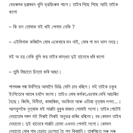
বেডৰুমৰ দুৱাৰখন খুলি ড্রয়িংৰুম পালে। তাইৰ পিছে পিছে আহি তাইক
কলো
– কি হল তোমাক মই খাই পেলাম নেকি ?
– এইবিলাক কৰিবলৈ মোৰ একেবাৰে মন নাই, মোৰ গা মন ভাল নহয়।
মই অ হয় নেকি বুলি কয় তাইৰ কান্ধত দুই হাতেৰে ধৰি কলো
– তুমি মিছাতে চিন্তা কৰি আছা।
পাগঘৰৰ পৰা উর্বশিয়ে আমালৈ ডিঙি মেলি চাব ধৰিলে। মই তাইক চকুৰ
ইংগিতেৰে আতৰ হবলৈ কলো। তাইও মোৰ কৰ্মকাণ্ডবোৰ দেখি আচৰিত
হৈছে। ৰিংকি, বিনীতা, কাজৰিকা, অংকিতা আৰু এতিয়া নৃত্যাৰ লগত…।
আলফুলকৈ নৃত্যাক মই সাৱতি বুকুৰ মাজত সোমাই ললো। তাইৰ গোটেই
দেহাতোৰ পৰশ মই সিৰাই সিৰাই অনুভৱ কৰিব ধৰিলো। বৰ কোমল তাইৰ
দেহাতো। দুই হাতেৰে সাৱতি চোফা এখনত পেলাই ললো। কোমল
দেহাতো মোৰ গাৰ হেচাত চেপেতা হৈ গল কিজানি। তাৰপিছত সৰু সৰু