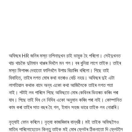
অফিছৰ HR জনিৰ মস্ত তপিনাদুখন চাই ভাবুক হৈ পৰিলো। সেইদুখনত
থাচ থাচকৈ দুটামান থাপ্পৰ দিবলৈ মন গল। বৰ ধুনিয়া লাগে তাইক। তাইৰ
মস্ত ফিগাৰৰ দেহাতো ফালিবলৈ উপায় বিচাৰিব ধৰিলো। পিছে তাই
বিবাহিত, তাইৰ লগত মোৰ কথা বতৰাও বেচি নহয়। অফিছৰ দুই এটা
লাগতিয়াল কথাক বাদে অন্য একো কথা আজিলৈকে তাইৰ লগত পতা
নাই। পটাই লব পাৰিলে পিছে অফিছতে মোৰ কেবিনৰ ভিতৰত কৰিব পৰা
যাব। পিছে তাই দিব নে নিদিব একো অনুমান কৰিব পৰা নাই। কোম্পানিত
কাম কৰা তাইৰ সাত বছৰ হৈ গল, ইমান সহজ ভাৱে তাইক লব নোৱাৰি।
নৃত্যাই ফোন কৰিলে। নৃত্যা কাজৰিকাৰ বান্ধৱী। মই তাইক অফিছলৈও
মাতিব পাৰিলোহেতেন কিন্তু তাইক মই মোৰ ফ্লেটৰ ঠিকনাতো দি ফ্লেটলৈ