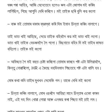
ঘৰৰ পৰা আহিব, আজি যেনেতেনে হলেও ৰুম এটা জোগাৰ মই কৰিব
লাগিছিল, পিছে আপুনি দেৰি কৰিলে। মই তাইক ছৰি বুলি কয় কলো
– বাৰু মই তোমাৰ থকাৰ ব্যৱস্থা কৰি দিম ইমান চিন্তা কৰিব নালাগে।
তাই ভাত খাই আহিছে, সেয়ে তাইক বহিবলৈ কয় মই ভাত খাই ললো।
ভাত খাই তাইক বেডৰুমলৈ লৈ গলো। বিছনাতে বহিব দি মই তাইৰ কাষত
বহিলো। তাইক মই কলো
– অফিছত গৈ মই বহুত চেষ্টা কৰিলো তোমাৰ কাৰনে পষ্ট এটা উলিয়াবলৈ,
কিন্তু নোৱাৰিলো, HR এ কৈছে দহদিনমান পিছতহে পষ্ট এটা খালি হব।
মোৰ কথা শুনি তাইৰ মুখখন সেমেকি গল। তাকে দেখি মই কলো
– চিন্তা কৰিব নালাগে, মোৰ ওচৰলৈ আহিছা মানে চিন্তাৰ একো কাৰন
নাই, এই দহ দিন খোৱা লোৱা আৰু এনজয় কৰা পিছত মই চাই লম।