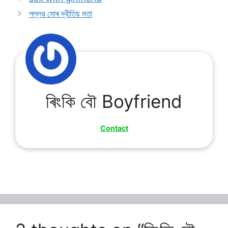
পল্লৱ মোৰ দ্বীতিয় মতা
ৰিংকি বৌ Boyfriend
Contact