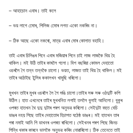
– আহাচোন এবাৰ। তাই কলে
– ভয় লাগে মোেৰ, পিলিজ মোেৰ লগত একো নকৰিব না।
– ঠিক আছে একো নকৰো, মাত্র এবাৰ মোৰ কোলাত বহাহি।
তাই এবাৰ চিলিঙৰ পিনে এবাৰ মজিয়াৰ পিনে চাই লাজ লাজকৈ থিয় হৈ
থাকিল। মই উঠি তাইৰ কাষলৈ গলো। বিশ বছৰিয়া কোমল দেহাতো
ওচৰলৈ গৈ তন্ন তন্নকৈ চালো। ভয়ত, লাজত তাই থিয় হৈ থাকিল। মই
তাইৰ আঠাইছ ইন্সিৰ ককালখন খামুছি ধৰিলো।
মুখখন তাইৰ মুখৰ ওচৰলৈ লৈ গৈ শুঙি চালো।তাইৰ সৰু সৰু ওঠদুটি কপি
উঠিল। হাত এখনেৰে তাইৰ মুখখনিত লগাই তললৈ বুলাই আনিলো। বুকুৰ
ওপৰত হাতখন থৈ দুদু দুটাৰ পৰশ অনুভৱ কৰিলো। সেইদুটা বহুত বেচি
ডাঙৰ নহয় পিছে তাইৰ দেহাতোৰ হিচাপত যঠেষ্ঠ ডাঙৰ। মই হাতখন তাৰ
পৰা নমাই আনি গি ডাখনৰ ওপৰত ৰাখিলো। সেইখনৰ পৰশ পিছে জিনচ
পিন্ধি থকাৰ কাৰনে ভালকৈ অনুভৱ কৰিব নোৱাৰিলো। ঠিক তেনেতে তাই