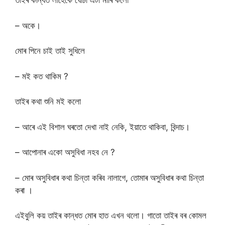
তাইৰ কান্ধত লাহেকৈ ঘোচা এটা মাৰি কলো
– অকে।
মোৰ পিনে চাই তাই সুধিলে
– মই কত থাকিম ?
তাইৰ কথা শুনি মই কলো
– আৰে এই বিশাল ঘৰতো দেখা নাই নেকি, ইয়াতে থাকিবা, বিন্দাচ।
– আপোনাৰ একো অসুবিধা নহব নে ?
– মোৰ অসুবিধাৰ কথা চিন্তা কৰিব নালাগে, তোমাৰ অসুবিধাৰ কথা চিন্তা
কৰা ।
এইবুলি কয় তাইৰ কান্ধত মোৰ হাত এখন থলো। গাতো তাইৰ বৰ কোমল