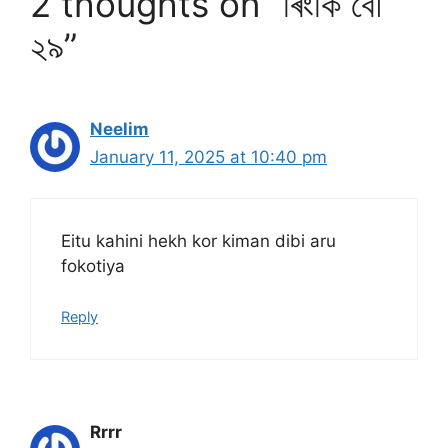
2 thoughts on “ৰিংকি বৌ
২৯”
Neelim
January 11, 2025 at 10:40 pm
Eitu kahini hekh kor kiman dibi aru
fokotiya
Reply
Rrrr