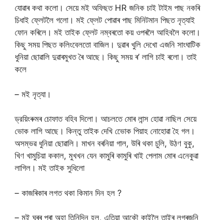
যোৱাৰ কথা কলো। সেয়ে মই অফিছত HR জনিক চাই টাইম পাছ নকৰি
চিধাই ফ্লেটলৈ গলো। মই ফ্লেট পোৱাৰ পাছ মিনিটমান পিছত নৃত্যাই
ফোন কৰিলে। মই তাইক ফ্লেট নম্বৰতো কয় ওপৰলৈ আহিবলৈ কলো।
কিছু সময় পিছত কলিংবেলতো বাজিল। দুৱাৰ খুলি দেখো এজনি সাংঘাটিক
ধুনিয়া ছোৱালি দুৱাৰমুখত ৰৈ আছে। কিছু সময় ৰ’ লাগি চাই ৰলো। তাই
কলে
– মই নৃত্যা।
ড্রয়িংৰুমৰ চোফাত বহিব দিলো। আচলতে মোৰ লান্স হোৱা নাছিল সেয়ে
ভোক লাগি আছে। কিন্তু তাইক দেখি ভোেক পিয়াহ নোহোৱা হৈ গল।
অসম্ভৱ ধুনিয়া ছোৱালি। মাখন বৰনিয়া গাল, উৰি থকা চুলি, উঠণ বুকু,
খিণ খামুচিয়া ককাল, মুখখন যেন কামুৰি কামুৰি খাই পেলাম মোৰ এনেকুৱা
লাগিল। মই তাইক সুধিলো
– কাজৰিকাৰ লগত থকা কিমান দিন হল ?
– মই ঘৰৰ পৰা অহা তিনিদিন হল, এতিয়া আকৌ কাইলৈ তাইৰ লগৰজনি