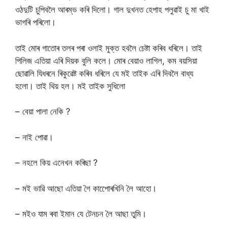
ওঠদুটি চুপিবলৈ আৰম্ভ কৰি দিলো। গাল দুখনত হেপাহ পলুৱাই চু মা খাই
ভাগৰি পৰিলো।
তাই মোৰ গাতোৰ তলৰ পৰা ওলাই মুক্ত হবলৈ চেষ্টা কৰিব ধৰিলে। তাই
পিলিজ এতিয়া এৰি দিয়ক বুলি কলে। মোৰ বেয়াও লাগিল, কম বয়সিয়া
ছোৱালি যিধৰনে ৰিকুৱেষ্ট কৰিব ধৰিলে যে মই তাইক এৰি দিবলৈ বাধ্য
হলো। তাই থিয় হল। মই তাইক সুধিলো
– বেয়া পালা নেকি ?
– নাই পোৱা।
– নহলে কিয় এনেখন কৰিছা ?
– মই ভাৱি আছো এতিয়া গৈ কাপোেৰখিনি লৈ আহো।
– মইও যাম ৰবা ইমান যে টেনচন লৈ আছা তুমি।