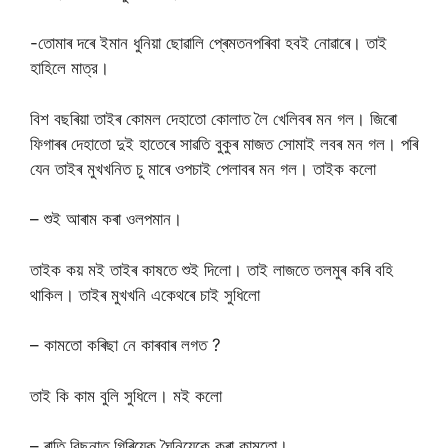
-তোমাৰ দৰে ইমান ধুনিয়া ছোৱালি প্ৰেমতনপৰিবা হবই নোৱাৰে। তাই
হাহিলে মাত্র।
বিশ বছৰিয়া তাইৰ কোমল দেহাতো কোলাত লৈ খেলিবৰ মন গল। জিৰো
ফিগাৰৰ দেহাতো দুই হাতেৰে সাৱতি বুকুৰ মাজত সোমাই লবৰ মন গল। পৰি
যেন তাইৰ মুখখনিত চু মাৰে ওপচাই পেলাবৰ মন গল। তাইক কলো
– শুই আৰাম কৰা ওলপমান।
তাইক কয় মই তাইৰ কাষতে শুই দিলো। তাই লাজতে তলমুৰ কৰি বহি
থাকিল। তাইৰ মুখখনি একেথৰে চাই সুধিলো
– কামতো কৰিছা নে কাৰবাৰ লগত ?
তাই কি কাম বুলি সুধিলে। মই কলো
– ৰাতি বিছনাত গিৰিয়েক ঘৈনিয়েকে কৰা কামতো।