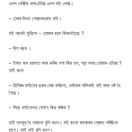
ওলপ দেৰিকৈ যাবাএতিয়া ওলপ শুই লোৱা।
– মোেৰ দিনত শোৱাঅভ্যাস নাই।
মই আকৌ সুধিলো – তোমাৰ বয়স কিমানহৈছে ?
– বিশ বছৰ ।
– ইমান কম বয়সতে কাম কৰিব লগা কিয় হল, পঢ়া সময় তোমাৰ এতিয়া ?
তাই কলে
– ডিগ্ৰিৰ ফাইনেৰ দুবাৰ বেয়া কৰিলো, দেউতাৰ গালিখাই খাই মাথা নষ্ট হৈ
গৈছে।
– পিছে ফাইনেলত ফেইল কিয় পৰিলা ?
তাই তলমুৰ হৈ নাযানো বুলি কলে। মই কলো কাৰোবাৰ প্ৰেমত পৰিছিলা
চাগে। তাই নাই বুলি কলে।