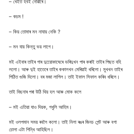
– ধেইত হবই নোৱাৰে।
– কচম !
– কিয় তোমাৰ মন নাযায় নেকি ?
– মন যায় কিন্তু ভয় লাগে।
মই এইবাৰ তাইৰ গাৰ দুয়োেকাষেৰে ভৰিদুখন পাৰ কৰাই তাইৰ পিছত বহি
ললো। আৰু দুই হাতেৰে তাইৰ ককালখন মেৰিয়াই ধৰিলো। মুখখন তাইৰ
পিঠিত গুজি দিলো। বৰ মজা লাগিল। তাই ইফাল সিফাল কৰিব ধৰিলে।
তাই বিছনাৰ পৰা উঠি থিয় হল আৰু মোক কলে
– মই এতিয়া যাও দিয়ক, গধুলি আহিম।
মই ওলপমান সময় ৰবলৈ কলো। তাই নিলা ৰঙৰ জিনচ পেন্ট আৰু বগা
চোলা এটা পিন্ধি আহিছিল।