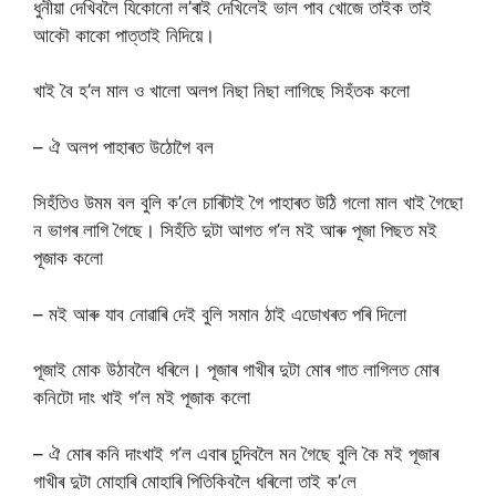
ধুনীয়া দেখিবলৈ যিকোনো ল’ৰাই দেখিলেই ভাল পাব খোজে তাইক তাই
আকৌ কাকো পাত্তাই নিদিয়ে।
খাই বৈ হ’ল মাল ও খালো অলপ নিছা নিছা লাগিছে সিহঁতক কলো
– ঐ অলপ পাহাৰত উঠোগৈ বল
সিহঁতিও উমম বল বুলি ক’লে চাৰিটাই গৈ পাহাৰত উঠি গলো মাল খাই গৈছো
ন ভাগৰ লাগি গৈছে। সিহঁতি দুটা আগত গ’ল মই আৰু পূজা পিছত মই
পূজাক কলো
– মই আৰু যাব নোৱাৰি দেই বুলি সমান ঠাই এডোখৰত পৰি দিলো
পূজাই মোক উঠাবলৈ ধৰিলে। পূজাৰ গাখীৰ দুটা মোৰ গাত লাগিলত মোৰ
কনিটো দাং খাই গ’ল মই পূজাক কলো
– ঐ মোৰ কনি দাংখাই গ’ল এবাৰ চুদিবলৈ মন গৈছে বুলি কৈ মই পূজাৰ
গাখীৰ দুটা মোহাৰি মোহাৰি পিতিকিবলৈ ধৰিলো তাই ক’লে