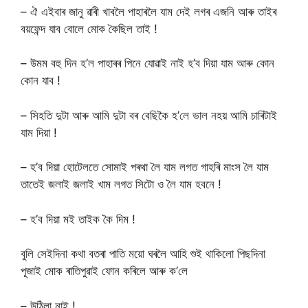
– ঐ এইবাৰ জানু ৱাৰী খাবলৈ পাহাৰলৈ যাম দেই লগৰ এজনি আৰু তাইৰ
বয়ফেন্দ যাব বোলে মোক কৈছিল তাই !
– উমম বহু দিন হ’ল পাহাৰৰ পিনে যোৱাই নাই হ’ব দিয়া যাম আৰু কোন
কোন যাব !
– সিহতি দুটা আৰু আমি দুটা বৰ বেছিকৈ হ’লে ভাল নহয় আমি চাৰিটাই
যাম দিয়া !
– হ’ব দিয়া হোটেলতে সোমাই পৰথা লৈ যাম লগত গাহৰি মাংস লৈ যাম
তাতেই জলাই জলাই খাম লগত সিটো ও লৈ যাম হবনে !
– হ’ব দিয়া মই তাইক কৈ দিম !
বুলি সেইদিনা কথা বতৰা পাতি ময়ো ঘৰলৈ আহি শুই থাকিলো পিছদিনা
পূজাই মোক ৰাতিপুৱাই ফোন কৰিলে আৰু ক’লে
– উঠিলা নাই !