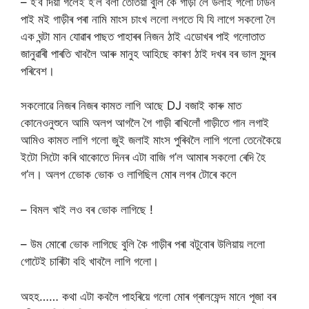
– হ’ব দিয়া গলেই হ’ল বলা তেতিয়া বুলি কৈ গাড়ী লৈ উলাই গলো টাউন
পাই মই গাড়ীৰ পৰা নামি মাংস চাংখ ললো লগতে যি যি লাগে সকলো লৈ
এক ঘন্টা মান যোৱাৰ পাছত পাহাৰৰ নিজন ঠাই এডোখৰ পাই গলোতাত
জানুৱাৰী পাৰতি খাবলৈ আৰু মানুহ আহিছে কাৰণ ঠাই দখৰ বৰ ভাল সুন্দৰ
পৰিবেশ।
সকলোৱে নিজৰ নিজৰ কামত লাগি আছে DJ বজাই কাৰু মাত
কোনেওনুশুনে আমি অলপ আগলৈ গৈ গাড়ী ৰাখিলোঁ গাড়ীতে গান লগাই
আমিও কামত লাগি গলো জুই জলাই মাংস পুৰিবলৈ লাগি গলো তেনেকৈয়ে
ইটো সিটো কৰি থাকোতে দিনৰ এটা বাজি গ’ল আমাৰ সকলো ৰেদি হৈ
গ’ল। অলপ ভোেক ভোক ও লাগিছিল মোৰ লগৰ টোৰে কলে
– বিমল খাই লও বৰ ভোক লাগিছে !
– উম মোৰো ভোক লাগিছে বুলি কৈ গাড়ীৰ পৰা বটুবোৰ উলিয়ায় ললো
গোটেই চাৰিটা বহি খাবলৈ লাগি গলো।
অহহ…… কথা এটা কবলৈ পাহৰিয়ে গলো মোৰ গ্ৰালফেন্দ মানে পূজা বৰ