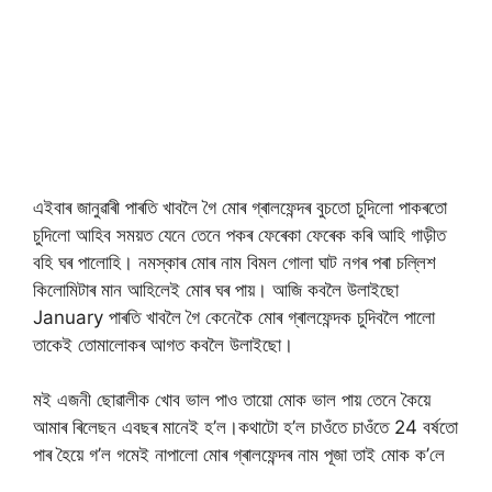
এইবাৰ জানুৱাৰী পাৰতি খাবলৈ গৈ মোৰ গ্ৰালফেন্দৰ বুচতো চুদিলো পাকৰতো
চুদিলো আহিব সময়ত যেনে তেনে পকৰ ফেৰেকা ফেৰেক কৰি আহি গাড়ীত
বহি ঘৰ পালোহি। নমস্কাৰ মোৰ নাম বিমল গোলা ঘাট নগৰ পৰা চল্লিশ
কিলোমিটাৰ মান আহিলেই মোৰ ঘৰ পায়। আজি কবলৈ উলাইছো
January পাৰতি খাবলৈ গৈ কেনেকৈ মোৰ গ্ৰালফেন্দক চুদিবলৈ পালো
তাকেই তোমালোকৰ আগত কবলৈ উলাইছো।
মই এজনী ছোৱালীক খোব ভাল পাও তায়ো মোক ভাল পায় তেনে কৈয়ে
আমাৰ ৰিলেছন এবছৰ মানেই হ’ল।কথাটো হ’ল চাওঁতে চাওঁতে 24 বৰ্ষতো
পাৰ হৈয়ে গ’ল গমেই নাপালো মোৰ গ্ৰালফেন্দৰ নাম পূজা তাই মোক ক’লে