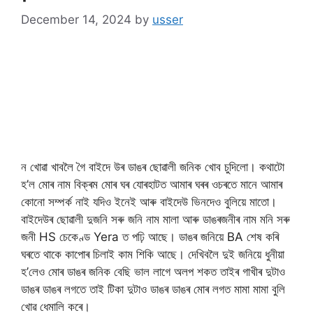
December 14, 2024
by
usser
ন খোৱা খাবলৈ গৈ বাইদে উৰ ডাঙৰ ছোৱালী জনিক খোব চুদিলো। কথাটো
হ’ল মোৰ নাম বিক্ৰম মোৰ ঘৰ যোৰহাটত আমাৰ ঘৰৰ ওচৰতে মানে আমাৰ
কোনো সম্পর্ক নাই যদিও ইনেই আৰু বাইদেউ ভিনদেও বুলিয়ে মাতো।
বাইদেউৰ ছোৱালী দুজনি সৰু জনি নাম মালা আৰু ডাঙৰজনীৰ নাম মনি সৰু
জনী HS চেকেণ্ড Yera ত পঢ়ি আছে। ডাঙৰ জনিয়ে BA শেষ কৰি
ঘৰতে থাকে কাপোৰ চিলাই কাম শিকি আছে। দেখিবলৈ দুই জনিয়ে ধুনীয়া
হ’লেও মোৰ ডাঙৰ জনিক বেছি ভাল লাগে অলপ শকত তাইৰ গাখীৰ দুটাও
ডাঙৰ ডাঙৰ লগতে তাই টিকা দুটাও ডাঙৰ ডাঙৰ মোৰ লগত মামা মামা বুলি
খোৱ ধেমালি কৰে।