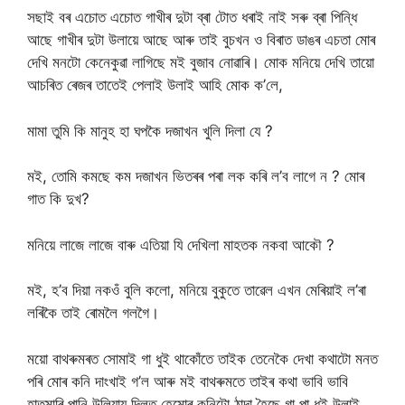
সছাই বৰ এচোত এচোত গাখীৰ দুটা ব্ৰা টোত ধৰাই নাই সৰু ব্ৰা পিন্ধি
আছে গাখীৰ দুটা উলায়ে আছে আৰু তাই বুচখন ও বিৰাত ডাঙৰ এচতা মোৰ
দেখি মনটো কেনেকুৱা লাগিছে মই বুজাব নোৱাৰি। মোক মনিয়ে দেখি তায়ো
আচৰিত ৰেজৰ তাতেই পেলাই উলাই আহি মোক ক’লে,
মামা তুমি কি মানুহ হা ঘপকৈ দজাখন খুলি দিলা যে ?
মই, তোমি কমছে কম দজাখন ভিতৰৰ পৰা লক কৰি ল’ব লাগে ন ? মোৰ
গাত কি দুখ?
মনিয়ে লাজে লাজে বাৰু এতিয়া যি দেখিলা মাহতক নকবা আকৌ ?
মই, হ’ব দিয়া নকওঁ বুলি কলো, মনিয়ে বুকুতে তাৱেল এখন মেৰিয়াই ল’ৰা
লৰিকৈ তাই ৰোমলৈ গলগৈ।
ময়ো বাথৰুমৰত সোমাই গা ধুই থাকোঁতে তাইক তেনেকৈ দেখা কথাটো মনত
পৰি মোৰ কনি দাংখাই গ’ল আৰু মই বাথৰুমতে তাইৰ কথা ভাবি ভাবি
হাতমাৰি পানি উলিয়ায় দিলত হেমোৰ কনিটো ঠান্দা হৈছে গা পা ধুই উলাই