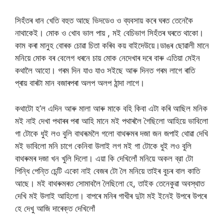
সিহঁতৰ ধান খেতি বহুত আছে ভিদডেও ও ব্যবসায় কৰে ঘৰত তেনেকৈ
নাথাকেই। মোক ও খোব ভাল পায় , মই বেচিভাগ সিহঁতৰ ঘৰতে থাকো।
কাম কৰা মানুহ বোৰক চোৱা চিতা কৰিব কয় বাইদেউয়ে।ডাঙৰ ছোৱালী মানে
মনিয়ে মোক বৰ বেলেগ ধৰনে চায় মোক নেদেখাৰ দৰে বাৰু এতিয়া মেইন
কথালৈ আহো। গৰম দিন যাও যাও সইছে আৰু দিনত গৰম লাগে ৰাতি
প্ৰায় বাৰটা মান বজাৰপৰা অলপ অলপ ঠান্দা লাগে।
কথাটো হ’ল এদিন আৰু মালা আৰু মাকে বহি কিবা এটা কৰি আছিল মনিক
মই নাই দেখা পথাৰৰ পৰা আহি মানে মই পথাৰলৈ গৈছিলো আহিয়ে ভাবিলো
গা টোকে ধুই লও বুলি বাথৰূমলৈ গলো বাথৰুমৰ দজা জন জপাই থোৱা দেখি
মই ভাবিলো মনি চাগে কেনিবা উলাই লগ মই গা টোকে ধুই লও বুলি
বাথৰুমৰ দজা খন খুলি দিলো। এয়া কি দেখিলোঁ মনিয়ে অকল ব্রা টো
পিন্ধি পেন্তি চেন্টি একো নাই বেজৰ টো লৈ মনিয়ে তাইৰ বুচৰ বাল কাতি
আছে। মই বাথৰুমৰত সোমাবলৈ লৈছিলো হে, তাইক তেনেকুৱা অবস্থাত
দেখি মই উলাই আহিলো। বাপৰে মনিৰ গাখীৰ দুটা মই ইনেই উপৰে উপৰে
হে দেখু আজি দাৰেক্ত দেখিলোঁ