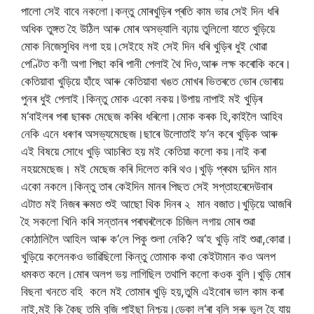
পালো
সেই
বাবে
নকলো।কন্তু
মোৰ
খুড়িৰ
প্ৰতি
কাম
ভাৱ
সেই
দিন
ধৰি
অধিক
তুঙ্গত
হৈ
উঠিল
আৰু
মোৰ
অসভ্যালি
বঢ়ায়
তুলিলো
যাতে
খুড়িয়ে
মোক
নিজে
সুধিব
লগা
হয়।সেইহে
মই
সেই
দিন
ধৰি
খুড়িৰ
ধুই
থোৱা
পেণ্টিত
কণী
অগা
পিছা
কৰি
পানী
পেলাই
থৈ
দিও
,
আৰু
লক্ষ
কৰো
কি
কৰে।
কেতিয়াবা
খুড়িয়ে
হাঁহে
আৰু
কেতিয়াবা
খঙত
মোখৰ
ভিতৰতে
ভোৰ
ভোৰায়
পুনৰ
ধুই
পেলাই।কিন্তু
মোক
একো
নকয়।উপায়
নাপাই
মই
খুড়িৰ
ম
‘
বাইলৰ
পৰা
ছাৰক
মেছেজ
কৰিব
ধৰিলো।মোক
কৰক
হি
,
কাইলৈ
আহিব
নেকি
এনে
ধৰণৰ
অসভ্য
মেছেজ।ছাৰে
উলোতাই
ফ
‘
ন
কৰে
খুড়িক
আৰু
এই
বিষয়ে
সোধে
খুড়ি
আচৰিত
হয়
মই
কেতিয়া
কলো
কয়।নাই
কৰা
নহয়
মেছেজ।
মই
মেছেজ
কৰি
দিলেত
কৰি
থও।খুড়ি
প্ৰথম
দুদিন
মান
একো
নকলে।কিন্তু
তাৰ
কেইদিন
মানৰ
পিছত
সেই
সপ্তাহৰে
দেউবাৰ
এটাত
মই
নিজৰ
ৰুমত
শুই
আছো
থিক
দিনৰ
২
মান
বজাত।খুড়িয়ে
আজৰি
হৈ
সকলো
খিনি
কৰি
সন্তানৰ
পৰা
ঘৰলৈকে
চিজিল
লগায়
মোৰ
শুৱা
কোঠালিলৈ
আহিল
আৰু
ক
‘
লে
পিকু
শুলা
নেকি
?
অ
‘
হ
খুড়ি
নাই
শুৱা
,
কোৱা।
খুড়িয়ে
কলে
নকও
ভাৱিছিলো
কিন্তু
তোমাক
কথা
কেইটামান
কও
অলপ
ধমকত
কলে।মোৰ
অলপ
ভয়
লাগিছিল
তথাপি
কলো
কওক
বুলি।খুড়ি
মোৰ
বিছনা
খনতে
বহি
কলে
মই
তোমাৰ
খুড়ি
হয়
,
তুমি
এইবোৰ
ভাল
কাম
কৰা
নাই
,
মই
কি
কৈছু
তমি
বুজি
পাইছা
নিশ্চয়।ডেকা
ল
‘
ৰা
বুলি
সৰু
ভুল
হৈ
যায়