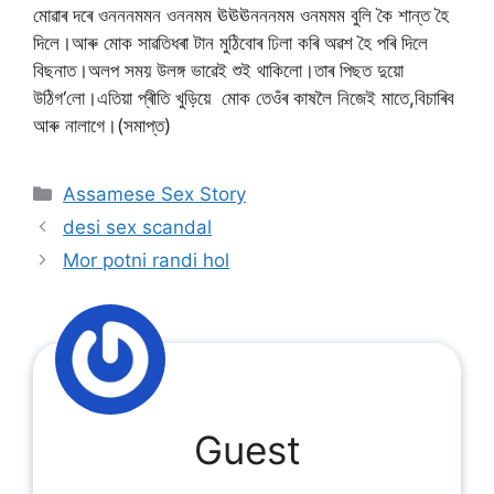
মোৱাৰ
দৰে
ওনননমমন
ওননমম
ঊঊঊনননমম
ওনমমম
বুলি
কৈ
শান্ত
হৈ
দিলে।আৰু
মোক
সাৱতি
ধৰা
টান
মুঠিবোৰ
ঢিলা
কৰি
অৱশ
হৈ
পৰি
দিলে
বিছনাত।অলপ
সময়
উলঙ্গ
ভাৱেই
শুই
থাকিলো।তাৰ
পিছত
দুয়ো
উঠি
গ
‘
লো।এতিয়া
প্ৰীতি
খুড়িয়ে
মোক
তেওঁৰ
কাষলৈ
নিজেই
মাতে
,
বিচাৰিব
আৰু
নালাগে।
(
সমাপ্ত
)
Categories
Assamese Sex Story
desi sex scandal
Mor potni randi hol
Guest