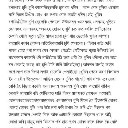
শুই
দিলে।
আৰু
মোক
নিজৰ
উপৰলৈ
টানি
উঠাই
লৈ
মোখত
মোখ
লগাই
চপচপাই
চুপি
চুপি
কামোৰি
ছেলেকি
চুমাখাব
ধৰিল।
আৰু
মোৰ
চুলিত
খামোচা
মাৰি
নিজৰ
ডিঙীত
মোখ
খন
লগায়
মোক
সাৱতি
ধৰিল।মই
খুড়িৰ
বগা
ডিঙীটোত
চুপি
ছেলেকি
পেলালো
উউননমন
ওননমহহ
ওনমমহ
খুড়িয়ে
হেননহহ
এএননহহ
ওননহহ
হোননহ
বুলি
চত
ফতাব
ধৰিল
পেটিকোতৰ
মেথনি
খোলি
স্তন
দুটাৰ
মাজৰ
চোৱা
চুমা
খায়
ছেলেকি
খুড়িৰ
কাণখন
কামোৰি
কাণৰ
কোমল
লতিটো
কামোৰি
চুপি
পেলালো।এইবাৰ
ৰাতি
দেখি
পাগল
হোৱা
বগা
মাখন
যেন
কোমল
পেতটো
পেটিকোত
খঢ়ায়
উলিয়াই
লৈ
মাংসৰ
দৰে
কামোৰি
ধৰি
নাভীটোত
উঁঠ
দুতা
গুজি
লৈ
চুপিব
ধৰিলো
যেন
তাত
ৰস
সোমাই
আছে
মই
চুপি
টানি
টানি
উলিয়াইছো।আৰু
ৰস
উলাই
অহাৰ
লগে
লগে
তাত
জিভা
লগাই
চেলেকি
পেলাইছো।খুড়িৰ
পেতৰ
অংশ
বিলাকত
ইমান
যৌন
উত্তেজনা
আছিল
যে
মোৰ
চুলিত
খামোচি
ধৰি
সাপৰ
দৰে
বেকা
বেকি
হৈ
বিছনা
কচালি
ওনননমমম
ওননমম
বুলি
মোখ
কামোৰি
থাকিব
নোৱাৰি
জাপ
মাৰি
বহি
পেটিকোত
দাঙি
নিজৰ
মালখনত
মোখখন
লগোৱাই
হোনননহহহহহহহমমমমমমহহ
ওননমমমন
বুলি
দিঘল
কৈ
চিঁয়ৰ
মাৰি
হোনহ
হোনহ
হোনহ
বুলি
পেত
উঠা
নমা
কৰি
উশাহ
লৈ
ভৰি
এটা
বিছনাৰ
পৰা
উলমাই
তললৈ
পেলাই
দিলে
আৰু
এটা
ভৰি
কোচাই
বিছনাত
থ
‘
লে
আঁঠু
জোঙা
কৰি।মানুহ
জনি
বিচনাত
পৰি
হাত
দুখন
মোৰৰ
ফালে
দিঘল
কৈ
মেলি