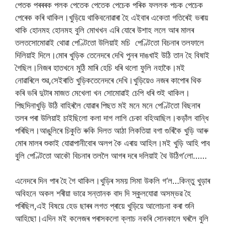
পেতক
পৰৰৰক
পলক
পেতেক
পেতেক
পেচেক
পৰিক
ফললক
পচক
পেচেক
পেৰেক
কৰি
থাকিল।খুড়িয়ে
থাকিব
নোৱাৰা
হৈ
এইবাৰ
একেতা
গতিৰেই
ভৰায়
থাকি
হোনমহ
হোনমহ
বুলি
মোখখন
এৰি
যোৰে
উশাহ
ললে
আৰ
মালৰ
তলত
সোমোৱাই
থোৱা
পেণ্টিতো
উলিয়াই
মচি
পেণ্টিতো
বিচনাৰ
তলফালে
দিলিয়াই
দিলে।মোৰ
খুড়িক
তেনেদৰে
দেখি
পুনৰ
দাঙ
খাই
উঠি
তান
হৈ
বিষাই
গৈছিল।নিজৰ
হাতখনে
মুঠি
মাৰি
হেচি
ধৰি
থলো
ফুলি
নহাকৈ।মই
নোৱাৰিলে
শুৱ
,
সেইৰাতি
খুড়িক
তেনেদৰে
দেখি।খুড়িয়েও
নজৰ
কাপোৰ
থিক
কৰি
ভৰি
দুটাৰ
মাজত
মেখেলা
খন
সোমোৱাই
চেপি
ধৰি
শুই
থাকিল।
পিছদিনা
খুড়ি
উঠি
বাহিৰলৈ
যোৱাৰ
পিছত
মই
মনে
মনে
পেণ্টিতো
বিছনাৰ
তলৰ
পৰা
উলিয়াই
চাইছিলো
কলা
দাগ
লাগি
চেকা
বহি
আছিল।কড়াঁল
বান্ধি
পৰিছিল।আঙুলিৰে
চিকুতি
ৰুকি
দিলত
আঠা
লিকতিয়া
বগা
গুৰিকৈ
খুড়ি
আৰু
মোৰ
মালৰ
শুকাই
যোৱা
পানীবোৰ
অলপ
কৈ
এৰায়
আহিল।মই
খুড়ি
আহি
পাব
বুলি
পেণ্টিতো
আকৌ
বিচনাৰ
তললৈ
আগৰ
দৰে
দলিয়াই
থৈ
উঠি
গ
‘
লো
……
এনেদৰে
দিন
পাৰ
হৈ
গৈ
থাকিল।খুড়িৰ
সময়
সিমা
উকলি
গ
‘
ল
…
কিন্তু
খুড়াৰ
অবিহনে
অকল
শৰীয়া
ভাৱে
সন্তানক
বাদ
দি
স্কুল
যোৱা
অসম্ভৱ
হৈ
পৰিছিল
,
এই
বিষয়ে
হেড
ছাৰৰ
লগত
প্ৰায়ে
খুড়িয়ে
আলোচনা
কৰা
শুনি
আহিছো।এদিন
মই
কলেজৰ
পৰা
সকলো
ক্লাচ
নকৰি
সোনকালে
ঘৰলৈ
বুলি