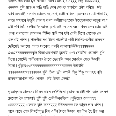
দুহাতে
গাৰুৰ
দুটা
চুক
খামোচি
মোখ
কোচাই
ওনহহহ
পিকু
ওননমমহহ
ওননমম
বুলি
মালখন
দাঙি
দাঙি
মোৰ
মোখত
লগাবলৈ
চেষ্টা
কৰিছে।মই
মোখ
এৰুৱাই
মালখন
চোৱাত
হে
বেছি
চেষ্টা
কৰিলো।একেবাৰে
থোপোকা
হৈ
আছে
মাংশৰে
উফন্দি।অলপ
ক
‘
লা
বৰণীয়া
মঙহবোৰ
উত্তেজনাত
ৰঙচুৱা
ৰহণ
এটা
পৰি
মিঠা
বৰণীয়া
হৈ
আছে।গোতেই
কোমল
অংশ
খনৰ
ওপৰ
চোৱা
ডাঠ
এদৰা
ক
‘
লা
নোম।মালকন
পিটিক
মাৰি
পাৰ
দুটা
মেলি
দিলো
পেলেক
কে
মেলখাই
পৰিল।গোলপীয়া
ৰঙা
টাতে
পাতলীয়া
পানী
বিয়পি
চপচপীয়া
মালকন
দেখিয়েই
অলপো
মনত
সংকোচ
নকৰি
আআআউউউনননমমহহহ
এএএননমমননহহবুলি
জিভাখন
পেলাই
চুচৰাই
ওপৰ
মোৱাকৈ
ছেলেকি
চুপি
দিলো।গোটেই
পানীসোপাৰ
সৈতে
ছেলেকি
ওপৰ
মোৱাকৈ
যোৰে
উজালি
দিলো।খুড়িয়ে
ওওননননননননননননননননহহহহ
ঊঊঊঊ
ননননহহহহওননননহহহ
বুলি
তিকা
দুটা
কপাই
পিকু
পিকু
ওননহহ
বুলি
মালকন
মোখলৈ
দাঙি
পেলাল।মই
জিভা
এৰুৱই
ক্ৰমান্বয়ে
মালখনৰ
ভিতৰ
ফালে
থেলিদিলো।আৰু
দুয়োটা
পাৰ
মেলি
চললপ
চোলোপ
কৈ
চপচপাই
চুপি
চুপি
চেলিকিব
ধৰিলো।খুড়িয়েও
ওনননহহ
ওননমমহহহ
ওফফফ
বুলি
অননহহহ
উউননহহহ
কৈ
আনন্দ
ল
‘
ব
ধৰিল।
লাহে
লাহে
মোৰ
লিঙ্গটো
মৃদু
বিষ
এটিৰ
সৈতে
উজাল
খায়
টান
হৈ
ঠিয়
ডঙা