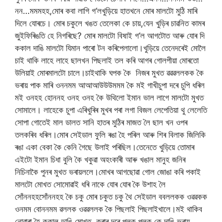
নন
…
মমমহহ
,
মোৰ
কবা
লাগি
গ
‘
ল
খুড়িয়ে
হাতখনে
মোৰ
মালটো
মুঠি
মাৰি
দিলে
যোৰচে।
মোৰ
চকুলে
খঙত
তেলেকা
কে
চায়
,
যেন
খুড়িৰ
চাৱনিত
কামৰ
জুই
ফিৰিঙতি
হে
নিগৰিছে
?
মোৰ
মালটো
বিষাই
গ
‘
ল
আগটোত
আৰু
যোৰ
দি
ককাল
দাঙি
মালটো
যিমান
পাৰো
টন
কৰি
পেলালো।খুড়িয়ে
তেনেদৰেই
মোলৈ
চাই
থাকি
লাহে
লাহে
ছালখন
পিছলাই
তল
কৰি
আগৰ
গোলপীয়া
মোৰতো
উলিয়াই
মোৰ
মালটো
চালে।চাইথাকি
ঘপক
কৈ
নিজৰ
মুখত
ৱৱৱললকক
কৈ
ভৰায়
পাক
মাৰি
ওননমম
আআআউউউমমম
কৈ
মই
গাখী
চুপা
দৰে
চুপি
ধৰিল
মই
ওনহহ
হোননহ
ওনহ
ওনহ
কৈ
উথিলো
ইমান
ভাল
লাগে
মালটো
মুখত
সোমালে।
লাহেকে
চুপা
এৰি
খুৰিৰ
মুখৰ
পৰা
লগা
বিজল
লেপেতিয়া
থু
লেলেতি
সোপা
গোতেই
মাল
ডালত
সানি
হাতৰ
মুঠিৰ
মাজত
লৈ
ছাল
খন
ওপৰ
তল
কৰিব
ধৰিল।মোৰ
সেইডাল
ফুলি
ৰঙা
হৈ
পৰিল
আৰু
শিৰ
বিলাক
জিলিকি
ৰঙা
একা
বেকা
কৈ
কেনি
গৈছে
উলাই
পৰিছিল।তেনেতে
খুড়িয়ে
তোমাৰ
এইটো
ইমান
চিধা
বুলি
কৈ
খকুৱা
অহংকাৰী
আৰু
খঙাল
মানুহ
জনিৰ
নিচিনাকৈ
পুনৰ
মুখত
ভৰায়
ললে।মোখৰ
আগছোৱা
গোল
জোঙা
কৰি
পকাই
মালটো
মোখত
সোমোৱাই
ধৰি
নাকে
যোৰ
যোৰ
কৈ
উশাহ
লৈ
সোঁননহহ
সোঁননহহ
কৈ
চকু
মোৰ
চকুত
চকু
থৈ
সেইডাল
ববললকক
ওৱৱকক
ওনমম
বোননমম
ৱললক
ওৱৱললক
কৈ
পিছলাই
পিছলাই
খালে।মই
থাকিব
নোৱাৰা
হৈ
ককাল
ডাঙি
মোখত
কৰাৰ
দৰে
পলক
পলক
কে
দাঙি
ভৰায়