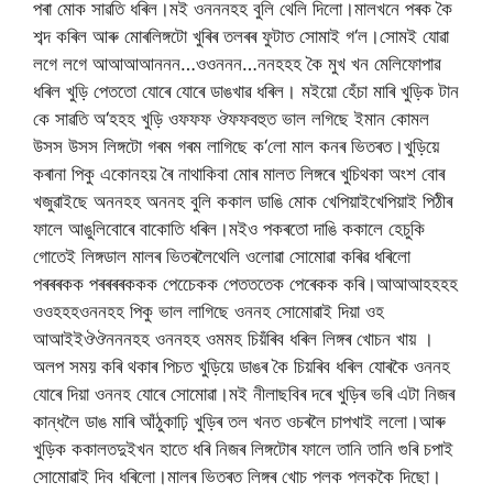
পৰা
মোক
সাৱতি
ধৰিল।মই
ওনননহহ
বুলি
থেলি
দিলো।মালখনে
পৰক
কৈ
শব্দ
কৰিল
আৰু
মোৰ
লিঙ্গটো
খুৰিৰ
তলৰৰ
ফুটাত
সোমাই
গ
‘
ল।সোমই
যোৱা
লগে
লগে
আআআআননন
…
ওওননন
…
ননহহহ
কৈ
মুখ
খন
মেলি
ফোপাৱ
ধৰিল
খুড়ি
পেততো
যোৰে
যোৰে
ডাঙখাৱ
ধৰিল।
মইয়ো
হেঁচা
মাৰি
খুড়িক
টান
কে
সাৱতি
অ
‘
হহহ
খুড়ি
ওফফফ
ঔফফ
বহুত
ভাল
লগিছে
ইমান
কোমল
উসস
উসস
লিঙ্গটো
গৰম
গৰম
লাগিছে
ক
‘
লো
মাল
কনৰ
ভিতৰত।খুড়িয়ে
কৰানা
পিকু
একো
নহয়
ৰৈ
নাথাকিবা
মোৰ
মালত
লিঙ্গৰে
খুচিথকা
অংশ
বোৰ
খজুৱাইছে
অননহহ
অননহ
বুলি
ককাল
ডাঙি
মোক
খেপিয়াই
খেপিয়াই
পিঠীৰ
ফালে
আঙুলিবোৰে
বাকোতি
ধৰিল।মইও
পকৰতো
দাঙি
ককালে
হেচুকি
গোতেই
লিঙ্গডাল
মালৰ
ভিতৰলৈ
থেলি
ওলোৱা
সোমোৱা
কৰিৱ
ধৰিলো
পৰৰৰকক
পৰৰৰৰককক
পেচেেকক
পেতততেক
পেৰেকক
কৰি।আআআহহহহ
ওওহহহ
ওননহহ
পিকু
ভাল
লাগিছে
ওননহ
সোমোৱাই
দিয়া
ওহ
আআইইঔঔনননহহ
ওননহহ
ওমমহ
চিয়ঁৰিব
ধৰিল
লিঙ্গৰ
খোচন
খায়
।
অলপ
সময়
কৰি
থকাৰ
পিচত
খুড়িয়ে
ডাঙৰ
কৈ
চিয়ৰিব
ধৰিল
যোৰকৈ
ওননহ
যোৰে
দিয়া
ওননহ
যোৰে
সোমোৱা।মই
নীলা
ছবিৰ
দৰে
খুড়িৰ
ভৰি
এটা
নিজৰ
কান্ধলৈ
ডাঙ
মাৰি
আঁঠুকাঢ়ি
খুড়িৰ
তল
খনত
ওচৰলৈ
চাপখাই
ললো।আৰু
খুড়িক
ককালত
দুইখন
হাতে
ধৰি
নিজৰ
লিঙ্গটোৰ
ফালে
তানি
তানি
গুৰি
চপাই
সোমোৱাই
দিব
ধৰিলো।মালৰ
ভিতৰত
লিঙ্গৰ
খোচ
পলক
পলক
কৈ
দিছো।