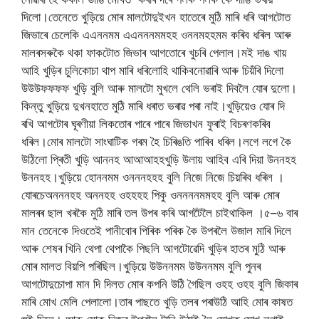
দিলো।তেনেতে
খুড়িয়ে
মোৰ
মালটো
দুইখন
হাতেৰে
মুঠি
মাৰি
ধৰি
আগটোত
জিভাৰে
চেলেকি
এএননমম
এএনননমমহহ
ওননমহহমম
কৰিব
ধৰিল
আৰু
মালৰ
সৰুকৈ
থকা
ফাকটোত
জিভাৰ
আগতোৰে
খুচৰি
পেলাল।মই
দাঙ
খায়
আহি
খুড়িৰ
চুলিকোচা
থাপ
মাৰি
ধৰিলোহি
থাকিব
নোৱাৰি
আৰু
চিয়ঁৰি
দিলো
উউউফফফফ
খুড়ি
বুলি
আৰু
মালটো
মুখলে
থেলি
ভৰাই
দিবলৈ
যোৰ
দুলো।
কিন্তু
খুড়িয়ে
দুখন
হাতে
মুঠি
মাৰি
ধৰাত
ভৰাৱ
পৰা
নাই।খুড়িয়েও
যোৰ
দি
ৰখি
আগটোৰ
ঘূৰণীয়া
লিকতোৰ
পাৰে
পাৰে
জিভাখন
ফুৰাই
বিচৰণ
কৰিব
ধৰিল।মোৰ
মালটো
সাংঘাটিক
গৰম
হৈ
চিৰিঙতি
পাৰিব
ধৰিল।লগে
লগে
কৈ
উঠিলো
প্ৰিতী
খুড়ি
আননহ
আআআহহ
খুড়ি
উলায়
আহিব
এৰি
দিয়া
উননহহ
উননহহ।খুড়িয়ে
হোননমম
ওনননহহহ
বুলি
নিজে
নিজে
চিয়ৰিব
ধৰিল
।
যোৰচে
অনননহহ
অননহহ
ওহহহহ
পিকু
ওননননমমহহ
বুলি
আৰু
মোৰ
মালৰৰ
ছাল
খৰকৈ
মুঠি
মাৰি
তল
উপৰ
কৰি
আগটৈলৈ
চাই
থাকিল
।
৫
–
৬
বাৰ
মান
তেনেকে
দিওতেই
পানীবোৰ
পিৰিক
পৰিক
কৈ
উপৰলৈ
উজাল
মাৰি
দিলে
আৰু
শেষৰ
খিনি
থেপা
থেপা
কৈ
পিছলি
আগটোৱেদি
খুড়িৰ
হাতৰ
মুঠি
আৰু
মোৰ
মালত
বিয়পি
পৰিছিল।খুড়িয়ে
উউননমম
উউননমম
বুলি
পুনৰ
আগটো
দুচোপা
মান
দি
দিলত
মোৰ
কপনি
উঠি
গৈছিল
ওহহ
ওহহ
বুলি
জিকাৰ
মাৰি
মোখ
মেলি
পেলালো।তাৰ
পাছতে
খুড়ি
তলৰ
পৰা
উঠি
আহি
মোৰ
কাষত