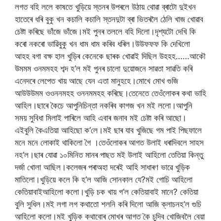
লগত
বহি
ললে
কাষতে
খুড়িয়ে
স্তনৰ
উপৰলে
উঠায়
থোৱা
ব্ৰাটো
দুইখন
হাতেৰে
ধৰি
বুকু
খন
কচালি
কচালি
স্তন
দুটা
ব্ৰা
ভিতৰলৈ
ঠেলি
খাজ
খোৱাব
চেষ্টা
কৰিছে
ভাঁজে
ভাঁজে।মই
পুনৰ
তললে
বহি
দিলো।দৃশ্যটো
দেখি
কি
কৰো
নকৰো
ভাৱি
বুকু
খন
ধাম
ধাম
কৰিব
ধৰিল।উউফফফ
কি
দেখিলো
আহহ
বগা
বক্ষ
হাল
খুড়িৰ
কেনেকে
ছাৰক
খোৱাই
দিছিল
উহহহ
……
আকৌ
উমমম
ওনমমহহ
শব্দ
হ
‘
ল
মই
পুনৰ
চালো
দুয়োজনে
সাৱতা
সাৱতি
কৰি
এনেদৰে
লেপেত
খায়
আছে
যেন
এতা
মানুহ
হে।মোখে
মোখ
গুজি
আউউউমম
ওওননমহহ
ওননমমহহ
কৰিছে।তেনেতে
তেওঁলোকৰ
কথা
ভাহি
আহিল।ছাৰে
কৈচে
আপুনি
চিন্তা
নকৰিব
কাগজ
খন
মই
ললো।আপুনি
সময়
সুবিধা
মিলাই
পাৰিলে
আহি
এবাৰ
জনাব
মই
চেষ্টা
কৰি
আছো।
এইবুলি
কৈ
এতিয়া
আহিছো
ক
‘
লে।মই
ছাৰ
যাব
খুজিছে
গম
পাই
পিছফালে
মনে
মনে
লোকাই
থাকিলো
গৈ
।
তেওঁলোকৰ
আগত
উলাই
ধৰা
দিবলে
সাহস
নহ
‘
ল।ছাৰ
যোৱা
১০মিনিত
মানৰ
পাছত
মই
উলাই
আহিলো
তেতিয়া
কিন্তু
দৰ্জা
খোলা
আছিল।কলেজৰ
পৰা
অহা
দৰেই
আহি
সাধাৰণ
ভাৱে
খুড়িক
মাতিলো।খুড়িয়ে
কলে
কি
হ
‘
ল
আজি
সোনকাল
যে
?
মই
গোচি
আহিলো
কেতিয়াবাই
আহিলো
কলো।খুড়ি
চক
খায়
গ
‘
ল
কেতিয়াবাই
মানে
?
কেতিয়া
বুলি
সুধিল।মই
লগা
লগ
কথাতো
শলনি
কৰি
দিলো
আজি
ক্লাচ
নহ
‘
ল
গুচি
আহিলো
কলো।মই
খুড়িক
কথাবোৰ
মোখৰ
আগত
কৈ
চুদিব
খোজিবলৈ
বেয়া