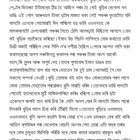
পে্ণ্টৰ
ভিতৰত
ইতিমধ্যে
ঠিয়
হৈ
আছিল
গৰম
হৈ।মই
খুড়িৰ
মেখেলা
খন
ডাঙি
এই
গোল
আৰু
বহল
তিকা
দুটাৰ
মাজত
থকা
সেই
পকৰৰ
ফুতাটোত
যদি
মালটো
এনেকে
সোমোৱাই
দিব
পাৰিলো
হয়
ভাবি
ওওননহহ
কে
মালৰ
আগটো
চেলখোৱাই
পকৰৰ
সৈতে
ঠেলি
আগবঢ়াই
দিছিলো
আগলে।যেন
মই
খুড়িক
সচাকৈয়ে
কৰিছো।ইমান
উচ
পিচনি
লাগিল
যে
মোৰ
কথাতো
ভাবি
ডিঙী
শুকাই
পৰিছিল
সেক
গিলি
ল
‘
ৱ
লগীয়া
হৈছিল।পেতৰ
অংশত
লাগি
থকা
ককালছোৱা
অলপ
সৰু
কিন্তু
ককালৰ
পৰা
পকৰৰ
তিকা
অংশ
আকৌ
বহল
,
কি
সুন্দৰ
আৰু
অপূৰ্ব
দেহ।হাতৰ
পুলাবোৰ
ইমান
ডাঙৰ
হাত
কতা
ব্লাউজটোত
খাপ
খায়
পৰে
যেনতেন
কৈ
চুই
চাম।আগবাঢ়ি
গৈ
যেন
সকলো
সম্পৰ্ক
নেওচি।খুড়ি
তোমাক
মই
ভাল
পাও
মোক
তোমাৰ
পৰশ
লাগে
মোক
তোমাৰ
দেহাতোৰ
প্ৰয়োজন
বুলি
সাৱতি
ধৰিম।তেনেদৰে
ভাৱি
মালটো
গোতেই
হাতখনেৰে
মুঠি
মাৰি
অগাপিছা
কৰিব
ধৰিলো।মোৰ
ভৰি
দুটা
একেলগে
জপাই
তান
কৰি
চিধা
কৈ
মেলি
অলপ
যোৰ
দি
মালটো
যিমান
পাৰো
টান
কৰি
খুড়িৰ
ফালে
চিধা
কৰি
টোঁৱাই
দিলো।তেনেতে
খুড়িয়ে
ওনমমহহ
ওওননমহহ
বুলি
অলপ
কচালি
উপৰ
মোৱা
হ
‘
ল।ওস
চাদৰ
খন
মেৰ
খাই
থাকি
আহিল
ব্লাউজৰ
পৰা
মেখেলাৰ
খোচনি
অংশৰ
পেত
চোৱা
এতি
শুভ্ৰ
তৰাৰ
দৰে
মোৰ
সন্মুখত
জিলিকি
পৰি
কি
দৰে
মোক
কামৰ
ভাৱনাত
ব্যাকুল
কৰি