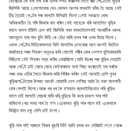
কেৰেচীয়া
কৈ
বগা
বগা
উৰু
হালৰ
লগত
কৰঙলৰ
সৈতে
ৰঙা
পেণ্টিতো
খুড়িৰ
জিলিকি
আছে।লেপেত
খায়
যেন
কোমল
অংশৰ
ফাকটো
ভাঁজ
হৈ
আছে।মই
ঠিয়
হৈয়েই
পেণ্টৰ
পৰা
মালটো
উলিয়াই
দিলো।সেই
সময়তে
মোৰ
অধিক
কঠিন
হৈ
পৰি
জিকাৰ
খাব
ধৰিল।মই
লাহেকে
ধৰি
আগটোত
খুড়িৰ
ফালে
অলপ
হাঁউলি
চেপ
খাই
জিলিকি
থকা
ফাকটোত
লগাই
সাংঘাটিক
ধৰণৰ
আলফুলে
সাৰ
পাব
বুলি
মিহি
কে
হেঁচা
মাৰি
তলৰ
পৰা
ওপৰ
ঘঁহায়
দিলো।
ওফফ
পেণ্টিৰ
মিহি
কোমলতা
খিনি
মালটোৰ
চেলখোৱা
আগ
অংশই
ঘঁহনিত
বাৰুকৈয়ে
গৰম
শিহৰণ
অনুভৱ
কৰি
গোতেই
শৰীৰ
মোৰ
ওশশশ
বুলি
জোকাৰি
দিছিলো।মই
শিহৰন
সহ্য
কৰিব
নোৱাৰিলো।নামি
উচৰৰ
পৰা
খুড়িৰ
দেহাটো
আৰু
পেণ্টি
চাই
যোৰে
যোৰে
কেইবাৰ
মান
অগা
পিছা
কৰোতেই
সৰ
সৰকৈ
গৰম
ভাৱ
এতিৰ
সৈতে
জিকাৰ
মাৰি
পিৰিক
কৰিল।মই
আগটো
চেপি
পুনৰ
খুড়িৰ
পেণ্টিতোৰ
উপৰত
আকৌ
যোকাৰি
লেপ
লেপিয়া
আঠা
হৈ
থকা
মালপানী
বোৰ
পেলাই
দিলো।আৰু
খৰ
ধৰ
কৈ
ম
‘
মডাল
জ্বলাই
বিচনাত
পৰি
খুড়িৰ
ফালে
চাই
মালটো
মোচৰা
মাৰি
ধৰি
,
খুড়িয়ে
কি
কৰে
চাবলে
সাৰ
পাই
থাকিলো।বহু
সময়
পাৰ
হৈ
গ
‘
ল।একোবত
খুড়ি
সাৰ
পালে
মই
একেবাৰে
কিঞ্ছিত
মান
চকু
মেলি
চাই
ৰ
‘
লো।
খুড়ি
সাৰ
পাই
প্ৰথমে
নিজৰ
খুছৰি
টানি
আনি
চাদৰ
খন
মেৰিয়াই
ল
‘
লে।আৰু