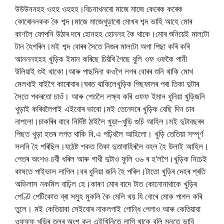
উউউননহহ
ওহহ
ওহহহ।বিচনাখনৰো
মাজে
মাজে
কেৰেক
কৰেক
কোৰোননকক
কৈ
শব্দ।মাজে
মাজে
খুড়াৰো
মোখৰ
শব্দ
ভাহি
আহে
মোৰ
কাণলৈ
ফোপনি
উঠাৰ
দৰে
হোনহহ
হোননহ
কৈ
থাকে।মোৰ
শুনিয়েই
মালটো
টান
হৈ
পৰিল।মই
শব্দ
বোৰৰ
সৈতে
নিজৰ
মালটো
অগা
পিছা
কৰি
কৰি
আনননহহহ
খুড়িক
ইমান
কৰিছে
চিয়ঁৰি
গৈছে
বুলি
ওফ
ওফ
কৈ
পানী
উলিয়াই
শুই
থাকো।আৰু
পাছদিনা
কওগৈ
লগৰ
বোৰৰ
শুনি
থাকি
মোখ
মেলখাই
যাইগৈ
কাৰোবাৰ।ঘৰত
থাকিলে
খুড়িক
পিছফালৰ
পৰা
তিকা
দুটাৰ
সৈতে
পকৰতো
চাওঁ।
আৰু
পেতলৈ
লক্ষ্য
কৰি
ওফফ
ইমান
ধুনিয়া
খুড়িজনি
খুড়াই
কৰিবলৈ
পাই
এইবোৰ
ভাবো।মই
তেনেদৰে
খুড়িক
বেছি
দিন
চাব
নাপলো।চাকৰিৰ
বাবে
নিৰ্দিষ্ট
ঠাইলৈ
খুড়া
–
খুড়ি
গুচি
আহিল।মই
দুটা
বছৰৰ
পিছত
খুড়া
হতৰ
লগত
থাকি
বি
.
এ
পঢ়িবলৈ
আহিলো।
খুড়ি
তেতিয়া
সম্পূৰ্ণ
সলনি
হৈ
পৰিছিল।যঠেষ্ট
শকত
তিকা
দুতা
বাহিৰলৈ
বহল
হৈ
উলাই
আহিল।
পেতৰ
অংশও
চৰ্বী
ধৰিল
আৰু
গাখী
দুটাও
ফুলি
৩৬
ৰ
হ
‘
লগৈ।খুড়িক
নিচেই
কাষতে
পাই
ভাল
লাগিল।বৰ
ধুনিয়া
জনি
হৈ
পৰিল।টাতো
খুড়িৰ
দেহৰ
প্ৰতি
অভিলাস
নকমিল
বাঢ়িল
হে।কাৰণ
মোৰ
বাদে
টাত
কোনো
নাথাকে
খুড়িৰ
পেণ্টি
পেটিকোত
ব্ৰা
সমুহ
মুকলি
কৈ
মেলি
থয়
যি
বোৰে
মোক
পাগল
কৰি
তুলে।
মই
কেতিয়াবা
সেইবোৰ
নাক
লগাই
গোন্ধি
পেলাও
আৰু
কেতিয়াবা
ওফফফ
খুড়িৰ
তলৰ
অংশ
কন
এইখিনিতে
লাগি
থাকে
বুলি
মনতে
ভাবি