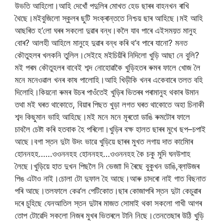
উভতি
আহিলো।আহি
দেখোঁ
পদুলিৰ
মোখত
হেড
ছাৰৰ
বাহনখন
ৰাখি
থৈছে।মই
বুজিলো
স্কুলৰ
ছুটি
সংক্ৰান্ততে
নিশ্চয়
ছাৰ
আহিছে।মই
আহি
আছৰিত
হ
‘
লো
ঘৰৰ
সকলো
দুৱাৰ
বন্ধ।কলৈ
যাব
পাৰে
এই
সময়ত
মানুহ
বোৰ
?
আলহী
আহিলে
মানুহে
দুৱাৰ
বন্ধ
কৰি
থ
‘
ব
পাৰে
যানো
?
মনত
কৌতুহলৰ
খলকনি
তুলিল।সেইহে
মই
চিয়ঁৰি
নিদিলো
খুড়ি
আছা
নে
বুলি
?
মই
পৰম
কৌতুহলৰ
বাবেই
শব্দ
নোহোৱাকৈ
খুড়িহতৰ
ৰুমৰ
ফালে
খোজ
লৈ
মনে
মনে
ওৱাল
খনৰ
কাষ
পালোহি।আহি
খিড়ীকি
খনৰ
একেবাৰে
তলত
বহি
দিলোহি।কিয়নো
ৰুমৰ
উচৰ
পাওঁতেই
খুড়িৰ
ভিতৰৰ
পৰা
মানুহ
থকাৰ
উমান
তথা
মই
ঘৰত
থাকোতে
,
বিয়াৰ
পিছত
খুড়া
লগত
ঘৰত
থাকোতে
অহা
চিনাকী
শব্দ
কিছুমান
ভাহি
আহিছে।মই
মনে
মনে
মূৰতো
ডাঙি
ৰুমটোৰ
ফালে
চাবলৈ
চেষ্টা
কৰি
হতবাক
হৈ
পৰিলো।খুড়িৰ
বক্ষ
হালত
ছাৰৰ
মুখে
ছপ
–
চপাই
আছে।বগা
স্তন
দুটা
উদং
ভাৱে
খুড়িয়ে
ছাৰৰ
মুখত
লগায়
দাত
কামোিৰ
হোননহহ
……
ওওননহহ
হোননহহ
…
ওওননহহ
কৈ
চকু
মুদি
ঘন
উশাহ
লৈছে।খুড়িয়ে
হাত
দুখন
পিছলৈ
নি
ভেজাা
দি
ৰৈছে
বুকুখন
ডাঙি
,
ব্লাউজৰ
পিঙ
এটাও
নাই।চোলা
টো
দুফাল
হৈ
আছে।আৰু
চাদৰো
নাই
গাত
বিছনাত
পৰি
আছে।তলফালে
কেৱ
‘
ল
পেটিকোত।ছাৰ
কোজাপৰি
স্তন
দুটা
কেচুৱাৰ
দৰে
চুহিছে
যেন
আতিল
স্তন
দুটাৰ
মাজত
সোমাই
থকা
সকলো
গাখী
আগৰ
তোপ
টোৱেদি
সকলো
নিজৰ
মুখৰ
ভিতৰলে
টানি
নিছে।তেনতে
ছাৰ
উঠি
খুড়ি