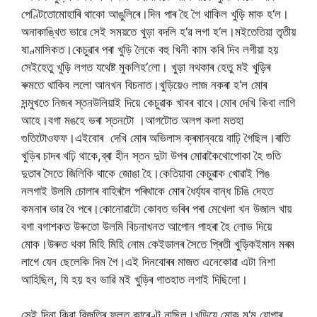
পেণ্টিতো
মোহাৰি
থাকো
আঙুলিৰে।দিন
পাৰ
হৈ
গৈ
থাকিল
খুড়ি
মাক
হ
‘
ল।
অনাকাঙ্খিত
ভাৱে
সেই
সময়তে
খুড়া
বদলি
হ
‘
ৱ
লগা
হ
‘
ল।মই
তেতিয়া
তৃতীয়
ষাণ্মাসিকত।কেচুৱাৰ
পৰা
খুড়ি
লৈকে
বহু
খিনী
কাম
কৰি
দিব
লগীয়া
হয়
সেইহেতু
খুড়ি
লগত
যথেষ্ট
মুকলি
হ
‘
লো।
খুড়া
নথকাৰ
হেতু
মই
খুড়িৰ
ৰুমতে
থাকিব
ললো
আনখন
বিচনাত।খুড়িয়েও
লাজ
নকৰা
হ
‘
ল
মোৰ
সন্মুখতে
নিজৰ
স্তন
উলিয়াই
দিয়ে
কেচুৱাক
খাবৰ
বাবে।মোৰ
দেখি
কিবা
লাগি
আহে।বগা
মঙহে
ভৰা
স্তনটো
।
আগটোত
অলপ
কলা
মতহা
গুতিটো
ওফফ।এইবোৰ
দেখি
মোৰ
অভিলাস
ক্ৰমান্বয়ে
বাঢ়ি
গৈছিল।ৰাতি
খুড়িৰ
চাদৰ
খঢ়ি
থাকে
,
ব্ৰা
হীন
স্তন
দুটা
উপৰ
মোৱাকৈ
থোপোকা
হৈ
গুতি
দুতাৰ
সৈতে
জিলিকি
থাকে
জোঙা
হৈ।কেতিয়াবা
কেচুৱাক
খোৱাই
পিঙ
নলগাই
উলমি
চোলাৰ
বাহিৰলৈ
পৰি
থাকে
মোৰ
ধৈৰ্য্যৰ
বান্ধ
চিঙি
দেহত
কমনাৰ
ভাৱ
বৈ
পৰে।কোনোৱাটো
কোবত
ভৰিৰ
পৰা
মেখেলা
খন
উজাল
খায়
বগা
বগা
শকত
উৰুতো
উলমি
বিচনাখনত
আপোন
পাহৰা
হৈ
লোভ
দিয়ে
মোক।উৰুত
থকা
মিহি
মিহি
নোম
কেইডালৰ
সৈতে
প্ৰিতী
খুড়িক
ইমান
মৰম
লাগে
যেন
ছেলেকি
দিম
গৈ।এই
দিনবোৰৰ
মাজত
এনেকোৱা
এটা
নিশা
আহিছিল
,
যি
হয়
হব
ভাৱি
মই
খুড়িৰ
গাত
হাত
লগাই
দিছিলো।
সেই
দিনা
কিবা
বিজুতিৰ
ফলত
কাৰেণ্ট
নাছিল।খুড়িয়ে
মোক
ম
‘
ম
যোগাৰ