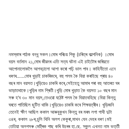
নমস্কাৰ
পাঠক
বন্ধু
সকল।মোৰ
পৰিচয়
পিকু
(
চৰিত্ৰ
কাল্পনিক
)
।
মোৰ
বয়স
বৰ্তমান
২১
,
মোৰ
জীৱনৰ
এতি
সত্য
ঘটনা
এই চাইটোৰ
জৰিয়তে
আপোনালোকলৈ
আগবঢ়ালো
আশা
কৰো
পঢ়ি
ভাল
পাব।
কাহিনীতো
এনে
ধৰণৰ
……
মোৰ
খুড়াই
চাকৰি
কৰে
,
বহু
পলম
কৈ
বিয়া
কৰাইছে
প্ৰায়
৪০
বছৰ
মান
বয়সত।খুড়িয়েও
চাকৰি
কৰে
,
সেইহেতু
আমাৰ
পৰা
বহু
আতৰত
ঘৰ
ভাড়াত
থাকে।খুড়িৰ
নাম
প্ৰিতী।খুড়ি
মোৰ
খুড়াত
কৈ
বয়সত
১০
বছৰ
মান
সৰু
হ
‘
ব
৩০
মান
বয়স
,
তেওৱো
যঠেষ্ট
পলম
কৈ
বিয়াত
বহিছে।বিয়া
কিন্তু
ঘৰতে
পাতিছিল
ছুটিত
থাকি।খুড়িয়েও
চাকৰি
কৰে
শিক্ষয়ত্ৰীৰ।
খুড়িজনি
তেনেই
ক্ষীণ
আছিল
ককাল
আৰু
বুকুখন
কিন্তু
বৰ
মৰম
লগা
গাখী
দুটা
৩৪ৰ
,
ককাল
২৮ৰ
,
চুলি
খিনি
অলপ
কেকুৰা
,
মাখন
যেন
দেহৰ
বৰণ।মই
তেতিয়া
অলপ
সৰু
মেট্ৰিক
পাছ
কৰি
উচৰৰ
হা
.
ছে
.
স্কুল
এখনত
নাম
ভৰ্ত্তী