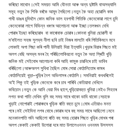
কৰিছো
মাথোন।সেই
সময়ত
আমি
যৌনতা
আৰু
অন্য
দুষ্টামি
বা
অসভ্যালি
সমূহ
নতুন
কৈ
শিকি
বৰকৈ
আমুদ
লৈছিলো।নতুন
কৈ
অহা
ছোৱালি
কাৰ
গাখী
ডাঙৰ
চুদিবলৈ
কোন
জনিক
ভাল
হব
গাখী
পিতিকি
কেনেকোৱা
লাগে
চুদি
কেনেকোৱা
লাগে
বিভিন্ন
ধৰণৰ
আলোচনা
আৰু
ইচ্ছা।তলৰখন
দেখি
পোৱাৰ
ইচছা
কৰি
ছোৱাৰ
বা
কাৰোবাক
চোৱাৰ।কোনবা
ধুনিয়া
ছোৱালী
বা
ম
‘
বাইলত
সহজ
সুলভ্য
নীলা
ছবি
চাই
নিজৰ
মালটো
ধৰি
পিতিকি
মনে
মনে
লোকাই
অগা
পিছা
কৰি
পানী
উলিয়াই
দিয়া
ইত্যাদি।খুড়াৰ
বিয়াৰ
পিছত
মই
অলপ
বেছি
অসভ্য
মনৰ
হৈ
পৰিছিলো
কিয়নো
নতুন
কৈ
অহা
প্ৰিতী
খুড়ি
জনিক
মই
সেইবোৰ
আলোচনা
কৰি
আহি
কামুক
চাৱনিৰে
চাই
ভাবিব
ধৰিছিলো।আৰু
অলপ
সুবিধা
হৈছিল
মোৰ
সোৱা
কোঠালিতোৰ
কাষৰ
কোঠালিয়েই
খুড়া
–
খুড়িৰ
নৈশ
অভিলাসৰ
কোঠালি।
সমনিয়াই
কব
ধৰিলেই
অ
‘
ই
পিকু
তই
খুড়িক
কেনেকে
কৰে
চাব
পাৰিবি
কেতিয়াবা
দেখিলে
কবিচোন।নতুন
কে
আনি
বেয়া
দিব
ছাগে
,
খুড়িয়ো
বহুত
ধুনিয়া।মইও
সিহতৰ
লগত
কথা
পাতি
দেখিম
বুলি
বহু
সময়
সাৰে
থাকো
ভাবি
থাকো।সচাকে
খুড়াই
নোপোৱাই
পোৱাৰ
দৰে
খুড়িক
ৰাতি
বহুত
চুদে।মোৰ
এতিয়াও
মনত
পৰে।মই
সেইদিনা
লগৰ
বোৰে
কোৱাৰ
দৰে
বহু
সময়
সাৰে
আছিলো।মনে
মনে
কানপাতি
শুনি
আছিলো
ৰাতি
বহু
সময়
হোৱাৰ
পিছত
খুড়িৰ
মোখৰ
পৰা
অলপ
কেকাই
কেকাই
উলোৱা
দৰে
মাত
উলালে
ওননন
ওননমম
উসসসস