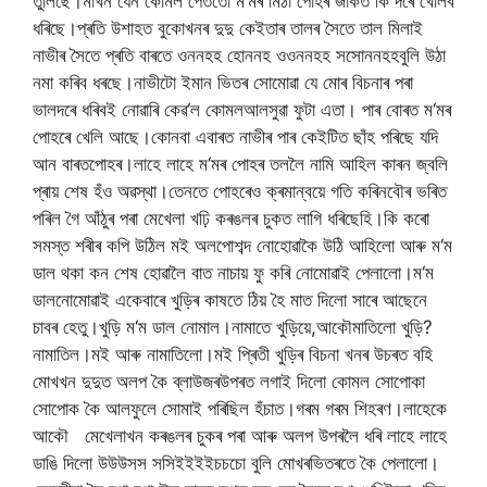
তুলিছে।মাখন
যেন
কোমল
পেততো
ম
‘
মৰ
মিঠা
পোহৰ
জাকত
কি
দৰে
খেলিব
ধৰিছে।প্ৰতি
উশাহত
বুকোখনৰ
দুদু
কেইতাৰ
তালৰ
সৈতে
তাল
মিলাই
নাভীৰ
সৈতে
প্ৰতি
বাৰতে
ওননহহ
হোননহ
ওওননহহ
সসোননহহ
বুলি
উঠা
নমা
কৰিব
ধৰছে।নাভীটো
ইমান
ভিতৰ
সোমোৱা
যে
মোৰ
বিচনাৰ
পৰা
ভালদৰে
ধৰিবই
নোৱাৰি
কেৱ
‘
ল
কোমল
আলসুৱা
ফুটা
এতা।
পাৰ
বোৰত
ম
‘
মৰ
পোহৰে
খেলি
আছে।কোনবা
এবাৰত
নাভীৰ
পাৰ
কেইটিত
ছাঁহ
পৰিছে
যদি
আন
বাৰত
পোহৰ।লাহে
লাহে
ম
‘
মৰ
পোহৰ
তললৈ
নামি
আহিল
কাৰন
জ্বলি
প্ৰায়
শেষ
হঁও
অৱস্থা।তেনতে
পোহৰেও
ক্ৰমান্বয়ে
গতি
কৰি
নবৌৰ
ভৰিত
পৰিল
গৈ
আঁঠুৰ
পৰা
মেখেলা
খঢ়ি
কৰঙলৰ
চুকত
লাগি
ধৰিছেহি।কি
কৰো
সমস্ত
শৰীৰ
কপি
উঠিল
মই
অলপো
শব্দ
নোহোৱাকৈ
উঠি
আহিলো
আৰু
ম
‘
ম
ডাল
থকা
কন
শেষ
হোৱালৈ
বাত
নাচায়
ফু
কৰি
নোমোৱাই
পেলালো।ম
‘
ম
ডাল
নোমোৱাই
একেবাৰে
খুড়িৰ
কাষতে
ঠিয়
হৈ
মাত
দিলো
সাৰে
আছেনে
চাবৰ
হেতু।খুড়ি
ম
‘
ম
ডাল
নোমাল।নামাতে
খুড়িয়ে
,
আকৌ
মাতিলো
খুড়ি
?
নামাতিল।মই
আৰু
নামাতিলো।মই
প্ৰিতী
খুড়িৰ
বিচনা
খনৰ
উচৰত
বহি
মোখখন
দুদুত
অলপ
কৈ
ব্লাউজৰ
উপৰত
লগাই
দিলো
কোমল
সোপোকা
সোপোক
কৈ
আলফুলে
সোমাই
পৰিছিল
হঁচাত।গৰম
গৰম
শিহৰণ।লাহেকে
আকৌ
মেখেলাখন
কৰঙলৰ
চুকৰ
পৰা
আৰু
অলপ
উপৰলৈ
ধৰি
লাহে
লাহে
ডাঙি
দিলো
উউউসস
সসিইইইইচচচো
বুলি
মোখৰ
ভিতৰতে
কৈ
পেলালো।