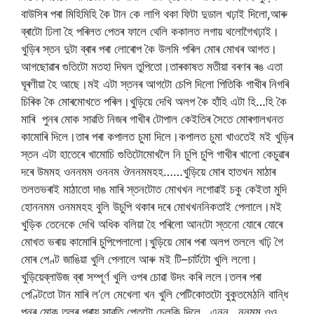
বাউসিৰ
পৰা
মিহি
মিহি
কৈ
টান
কে
লাগি
থকা
ফিটা
দুডাল
খঢ়াই
দিলো
,
আৰু
ব্ৰাটো
ঢিলা
হৈ
পৰিলত
পেতৰ
ফালে
থেলি
ককালত
লগায়
থলোগৈ
খঢ়াই।
খুড়িৰ
স্তন
দুটা
ব্ৰাৰ
পৰা
লোৰোপ
কৈ
উলমি
পৰিল
মোৰ
মোখৰ
আগত।
আগছোৱাৰ
গুতিটো
মতহা
দিঘল
তুপিতো।তাৰ
কাষত
মতীয়া
বৰণৰ
ৰঙ
এতা
ঘূৰণীয়া
হৈ
আছে।মই
এটা
স্তনৰ
আগটো
চেপি
দিলো
পিতিকি
গাখীৰ
নিগৰি
চিৰিক
কৈ
মোৰ
মোখতে
পৰিল।খুড়িয়ে
দেখি
অলপ
কৈ
হাঁহি
এটা
হি
…
হি
কৈ
মাৰি
পুনৰ
মোক
সাৱতি
নিজৰ
গাখীৰ
টোপাল
কেইতিৰ
সৈতে
মোৰ
গালখনত
কামোৰি
দিলে।তাৰ
পৰা
কপালত
চুমা
দিলে।কপালত
চুমা
খাওতেই
মই
খুড়িৰ
স্তন
এটা
হাতেৰে
খামোচি
গুতিটো
মোখলৈ
নি
চুপি
চুপি
গাখীৰ
খালো
কেচুৱাৰ
দৰে
উমমহ
ওননমম
ওননম
ঔননমমহহ
……
খুড়িয়ে
মোৰ
হাতখন
মাঠাৰ
তলত
ভৰাই
মাঠাতো
দাঙ
মাৰি
স্তনটোত
মোখখন
লগোৱাই
চকু
কেইতা
মুদি
হোননমম
ওনমমহহ
বুলি
উচুপি
থকাৰ
দৰে
মোখখন
নিকতাই
পেলালে।মই
খুড়িক
তেনেকে
দেখি
অধিক
বলিয়া
হৈ
পৰিলো
আনটো
স্তনো
যোৰে
যোৰে
মোখত
ভৰায়
কামোৰি
চুপি
পেলালো।খুড়িয়ে
মোৰ
পৰা
অলপ
তললে
খঢ়ি
গৈ
মোৰ
পেণ্ট
জাঙিয়া
খুলি
পেলালে
আৰু
মই
টি
–
চাৰ্টটো
খুলি
ললো।
খুড়িয়ে
ব্লাউজ
ব্ৰা
সম্পূৰ্ণ
খুলি
ওপৰ
চোৱা
উদং
কৰি
ললে।তলৰ
পৰা
পেণ্টিতো
টান
মাৰি
ল
‘
লে
মেখেলা
খন
খুলি
পেটিকোতটো
বুকুত
মেঠনি
বান্ধি
পুনৰ
মোক
তলৰ
পৰায়
সাৱতি
পেতটো
চেলকি
দিলে
…
এনন
…
ননমম
ওও
…