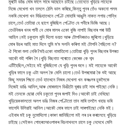
মূৰটো
ডাঙি
মোৰ
ফালে
সাৰে
আছোনে
চাইছে।তেনেতে
খুড়িয়ে
লাহেকে
নিজে
মেখেলা
খন
তললে
ঠেলি
ভাল
কৰিছে
,
কিন্তু
পুনৰ
তেঁও
অকনো
পলম
নকৰি
মেখেলা
খন
দিঙি
হাতখনে
পেণ্টি
মোহাৰি
আঙুলি
নাকত
লগায়
গোন্ধি
চালে
,
তেওঁ
তেতিয়া
হে
ছাগে
বুজিছিল
পেণ্টিত
যে
পনীৰে
ভিজি
আছে।
তেওঁ
নিজৰ
খনৰ
পানী
নে
মোৰ
মালৰ
একো
বুজি
নাপাই
বিছনাৰ
পৰা
উঠি
আহিল।মই
চকুহাল
মুদি
দিলো
ভয়ত
আৰু
টোপনিৰ
ভাও
জুৰিলো।খুড়িয়ে
মোৰ
উচৰ
আহি
মাত
দিলে
তুমি
ম
‘
ম
সলনি
কৰিলা
মই
টোপনি
গৈছিলো
ন
?
ঐ
পিকো
শুলা
নেকি
?
মই
একো
নামাতিলো।তেতিয়া
খুড়ি
পুনৰ
বিছনাৰ
উপৰত
আকৌ
শুই
পৰিল
গৈ।খুড়ি
বিছনাত
পৰোতে
কেৰেক
কে
শব্দ
এটি
হৈছিল
,
সেইহে
মই
বুজিছিলো
যে
খুড়ি
পুনৰ
শুলে।
মই
লাহেকে
আকৌ
খুড়িৰ
ফালে
চকু
এটা
অলপ
কৈ
মেলি
চালো।তেওঁ
উপৰ
মোৱা
কৈ
শুই
আছে
কিছু
সময়ৰ
পিছত
তেওঁ
হাতখনে
নিজৰ
মেখেলা
খন
কৰঙলৰ
চুকলৈকে
নিজেই
ডাঙি
আনিল
,
আৰু
মোৰ
ফালে
ডিঙীটো
ঘূৰায়
চাই
সাৰ
পাইছো
নেকি।
মই
তেনকে
ছোৱা
দেখি
চকুতো
পুনৰ
জপাই
দিও।আকৌ
চাই
দেখিছো
খুড়িয়ে
ককালতো
অলপ
ডঙি
নিজৰ
পেণ্টিতো
তান
মাৰি
তললৈ
খহায়
ভৰি
ফালেদি
উলিয়াই
আনিল।আকৌ
মোৰ
ফালে
চাই
সাৰ
পাইছো
নেকি
মই।
এইবাৰ
মই
চকু
নুমোদিলো।কাৰণ
জানিছিলো
মই
লৰ
চৰ
কৰালেহে
খুড়িয়ে
চাইছে।সেইকন
পোহৰত
আওপাকৰ
বিচনাখনলে
চালে
চকু
নেদেখে
মেলি