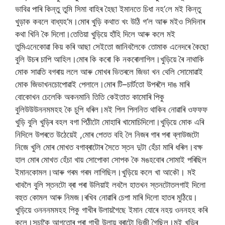
ভাবিৱ
পাৰি
কিন্তু
তুমি
সিমা
বাহিৰ
হৈছা
ইমানতে
চিধা
নহ
‘
লে
মই
কিন্তু
খুড়াক
কবলে
বাধ্য
হ
‘
ম।মোৰ
খুড়ি
কথাত
খং
উঠি
গ
‘
ল
আৰু
মইও
সিদিনাৰ
কথা
খিনি
কৈ
দিলো।তেতিয়া
খুড়িয়ে
হাঁহি
দিলে
আৰু
কলে
মই
তুমি
এনেকোৱা
কিয়
কৰি
আছা
সেইতো
জানিবলৈকে
তোমাক
এনেদৰে
কৈছো
বুলি
উচৰ
চাপি
আহিল।মোৰ
কি
কৰো
কি
নকৰো
লাগিল।খুড়িয়ে
ৰৈ
নাথাকি
মোক
সাৱতি
বগৰায়
ললে
আৰু
মোখৰ
ভিতৰলে
জিভা
খন
থেলি
সোমোৱাই
মোক
জিভাখন
চোপোৱাই
পেলালে।মোৰ
টি
–
চাৰ্টতো
উপৰলৈ
দাঙ
মাৰি
বোকোখন
চেলেকি
অকনমানি
তিতি
কেইতাত
কামোৰি
পিকু
বুলি
উউউননমমহহ
কৈ
চুপি
ধৰিল।মই
পিল
পিলনিত
থাকিব
নোৱাৰি
ওফফফ
খুড়ি
বুলি
খুড়িৰ
বহল
বগা
পিঠীটো
মোহাৰি
খামোচি
দিলো।খুড়িয়ে
মোক
এৰি
নিদিলে
উপৰতে
উঠেয়েই
,
মোৰ
পেতত
বহি
লৈ
নিজৰ
গাৰ
পৰা
ব্লাউজটো
নিজে
খুলি
মোৰ
মোখত
বগা
ব্ৰাটোৰ
সৈতে
স্তন
দুটা
হেঁচা
মাৰি
ধৰিল।বক্ষ
হাল
মোৰ
মোখত
হেঁচা
খায়
সোপোকা
সোপক
কৈ
মঙহবোৰ
সোমাই
পৰিছিল
ইমান
কোমল।আৰু
গৰম
গৰম
লাগিছিল।খুড়িয়ে
কলে
খা
আকৌ।
মই
খাবলৈ
বুলি
স্তনটো
ব্ৰা
পৰা
উলিয়াই
লবলৈ
হাতখন
স্তনটোত
লগাই
দিলো
বহুত
কোমল
আৰু
নিমজ।ৰখিব
নোৱাৰি
চেপা
মাৰি
দিলো
হাতৰ
মুঠিয়ে।
খুড়িয়ে
ওনননমমহহ
পিকু
গাখীৰ
উলায়
গৈছে
ইমান
যোৰে
নহয়
ওননহহ
কৰি
কলে।সচাকৈ
আগতোৰ
পৰা
গাখী
উলায়
ব্ৰাটো
ভিজী
গৈছিল।মই
খুড়িৰ