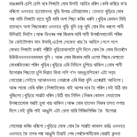
ডাঙৰ
কৰি
চেপি
চেপি
ধৰে
লিঙ্গটো
মোৰ
উলাই
আহিব
ধৰিল।কৰি
কৰিয়ে
ক
‘
ৱ
ধৰিলো
ওননহহ
হহোোননহ
খুড়ি
উলাৱ
এতিয়া
মোৰ।
তেনতে
খুড়িয়ে
মোৰ
পৰা
নামি
লিঙ্গটো
হাতে
মুঠি
মাৰি
অগা
পিছা
কৰিব
ধৰলি।খুড়িৰ
কোমল
মিহি
হাতখনে
অগা
পিছা
কৰাত
ওননহহ
খুড়ি
বুলি
চকু
মুদি
যোৰ
দিব
ধৰলো
পানী
উলিয়াই
দিবলৈ।আৰু
ভিতৰৰ
পৰা
জিকাৰ
মাৰি
পানী
উপৰলৈ
মালেদি
পৰিক
কৈ
কেইটোপাল
মান
উফৰি
,
এঠেপা
লেকেত
খায়
বৈ
আহিল।লগে
লগে
মোখত
লিঙ্গটো
ভৰাই
প্ৰীতি
খুড়িয়ে
আগটো
চুপি
দিলে
যোৰ
কৈ
মোৰ
ভিতৰলৈ
ঊঊঊননননননমমমম
বুলি।
আৰু
মোৰ
জিকাৰ
মাৰি
ওলোা
পিছৰ
থেপাতো
মোখৰ
ভিতৰত
পৰিল
খুড়িৰ।খুড়িয়ে
এৰি
নিদিলে
চুপিয়ে
থাকিল।মোৰ
পানী
উলোৱাৰ
পিছতো
চুপি
দিয়াত
কিবা
লগি
গ
‘
ল
অদ্ভুত
শিহৰণ
এটা
সহ্য
নোহোৱা।সেইহে
আআনননহ
নোৱাৰো
এৰি
দিয়া
বুলি
এৰোৱাই
আনিলো।
আৰু
লাজে
বেৰি
ধৰিল।লিঙ্গটো
কোচ
খাই
আগৰ
দৰে
হৈ
পৰিল।মই
উঠি
যাব
খুজিলো।খুড়িয়ে
সাৱতি
ধৰিল।উঠি
যাব
নিদিল।নিজৰ
কোমল
দেহাতোৰ
উপৰতে
মোক
শুৱাই
চুমা
খায়
থাকিল।আৰু
মোৰ
হাতখন
নিজৰ
তলত
লগায়
দিলে।মই
বুজি
পাই
আঙুলি
এটা
থেলা
মাৰি
পিৰিক
পিৰিক
কৈ
উলোৱা
সোমোৱা
কৰিব
ধৰিলো।খুড়িয়ে
মোক
যোৰ
কৈ
সাৱতি
কাকাল
ডাঙি
ওননহহ
ওননহহ
কৈ
তলৰ
পৰা
আঙুলি
তিয়াই
পেৰ
পেৰকৈ
পানীবোৰ
বোৱাই
কন্দনা