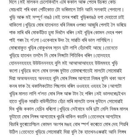
দিলে।মই
মালকন
চেলেকিবলৈ
এৰি
ককাল
আৰু
পেতৰ
উচৰত
কোচ
মোচ
খাই
পৰি
থকা
পেটিকোত
টো
ভৰিফালে
টানি
আনি
সলকাই
পেলালো।
খুড়ি
আৰু
মই
সম্পূৰ্ণ
নাঙঠ।মই
তলৰ
পৰাই
খুড়িৰ
নাঙঠ
বগা
দেহাতো
চাই
থাকিলো।খুড়িয়ে
মোৰ
হাতখনত
ধৰি
নিজৰ
ওপৰত
আজুৰি
পেলাই
লৈ
ভৰিয়ে
পাক
মাৰি
ধৰি
মোক
উঁঠত
চুমা
দিবলৈ
ধৰিল।মই
খুড়িৰ
কোমল
দেহৰ
পৰশ
পাই
গৰম
হৈ
গ
‘
লো।একেবাৰে
উদং
হৈ
সাৱতি
ধৰি
ভাল
লাগিছিল।
মোৰ
বোকুত
খুড়িৰ
বোকুখনৰ
স্তন
দুটা
লাগি
হেঁচাখাই
আছে।তেনেতে
খুড়িয়ে
হাতখন
তললৈ
নি
মোৰ
লিঙ্গটো
পিতিকিব
ধৰিল।হোনহহহ
হোনননহহহহ
উউউনননহহ
বুলি
মই
আআআআহহহ
উউমমহহ
খুড়ি
কলো।খুড়িয়ে
কলে
মোৰ
তলৰৰ
ফুটাত
তোমাৰ
গোতেই
মালটো
সোমোৱাই
দিয়া
অঅঅননহহ
অননহহ
বুলি
মোৰ
লিঙ্গৰ
আগতো
নিজৰ
ফুলি
থকা
অংশ
কনৰ
ফাক
হৈ
থকা
লিকটোত
পিছলাব
ধৰিল
ওওহহহ
ওহহহ
কৈ।আগটো
খুড়িৰ
মালত
লাগি
গ
‘
লত
মোৰ
লিঙ্গ
আৰু
টান
হৈ
পৰিল।মই
ভালদৰে
দুইখন
হাতে
খুড়িক
সাৱতি
বাউসীটোত
হেঁচা
মাৰি
মালটো
তলৰ
ফুটালে
সোমোৱাই
দিব
খুজি
ককাল
হেচিব
ধৰিলো।খুড়িয়ে
সেই
বাবে
ভৰি
দুটা
মেলি
নিজৰ
মালৰ
ফুটাতো
মোৰ
লিঙ্গৰ
আগতোৰে
খুচৰি
থাকিল
কচালি।তেনেদৰে
আগটোৰে
বিচাৰি
ফুৰোতে
পিচল
কোমল
অংশৰ
মঙহ
বোৰ
স্পৰ্শ
কৰোতে
মোৰ
দেহ
শিয়ৰি
উঠিল।তেনেতে
খুড়িয়ে
সোমোৱাই
দিয়া
বুলি
কৈ
হাতখন
এৰুৱাই
আনি
লিঙ্গৰ