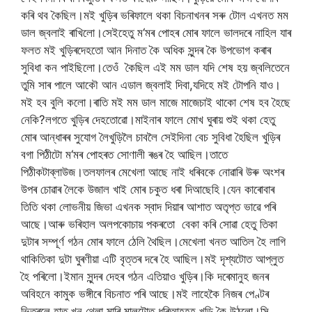
কৰি
থব
কৈছিল।মই
খুড়িৰ
ভৰিফালে
থকা
বিচনা
খনৰ
সৰু
টোল
এখনত
মম
ডাল
জ্বলাই
ৰাখিলো।সেইহেতু
ম
‘
মৰ
পোহৰ
মোৰ
ফালে
ভালদৰে
নাহিল
যাৰ
ফলত
মই
খুড়িৰ
দেহতো
আন
দিনাত
কৈ
অধিক
সুন্দৰ
কৈ
উপভোগ
কৰাৰ
সুবিধা
কন
পাইছিলো।তেওঁ
কৈছিল
এই
মম
ডাল
যদি
শেষ
হয়
জ্বলি
তেনে
তুমি
সাৰ
পালে
আকৌ
আন
এডাল
জ্বলাই
দিবা
,
যদিহে
মই
টোপনি
যাও।
মই
হব
বুলি
কলো।ৰাতি
মই
মম
ডাল
মাজে
মাজে
চাই
থাকো
শেষ
হব
হৈছে
নেকি
?
লগতে
খুড়িৰ
দেহতোৱো।মাইনাৰ
ফালে
মোখ
ঘুৰায়
শুই
থকা
হেতু
মোৰ
আন্ধাৰৰ
সুযোগ
লৈ
খুড়িলৈ
চাবলৈ
সেইদিনা
বেচ
সুবিধা
হৈছিল
খুড়িৰ
বগা
পিঠীটো
ম
‘
মৰ
পোহৰত
সোণালী
ৰঙৰ
হৈ
আছিল।তাতে
পিঠীকটা
ব্লাউজ।তলফালৰ
মেখেলা
আছে
নাই
ধৰিবকে
নোৱাৰি
উৰু
অংশৰ
উপৰ
চোৱাৰ
লৈকে
উজাল
খাই
মোৰ
চকুত
ধৰা
দি
আছেহি।যেন
কাৰোবাৰ
তিতি
থকা
লোভনীয়
জিভা
এখনক
স্বাদ
দিয়াৰ
আশাত
অতৃপ্ত
ভাৱে
পৰি
আছে।আৰু
ভৰিহাল
অলপ
কোচায়
পকৰতো
বেকা
কৰি
সোৱা
হেতু
তিকা
দুটাৰ
সম্পূৰ্ণ
গঠন
মোৰ
ফালে
ঠেলি
থৈছিল।মেখেলা
খনত
আতিল
হৈ
লাগি
থাকি
তিকা
দুটা
ঘুৰণীয়া
এটি
বৃত্তৰ
দৰে
হৈ
আছিল।মই
দৃশ্যটোত
আপ্লুত
হৈ
পৰিলো।ইমান
সুন্দৰ
দেহৰ
গঠন
এতিয়াও
খুড়িৰ।কি
দৰে
মানুহ
জনৰ
অবিহনে
কামুক
ভঙ্গীৰে
বিচনাত
পৰি
আছে।মই
লাহেকৈ
নিজৰ
পেণ্টৰ
ভিতৰলে
হাত
খন
থেলা
মাৰি
মালটোত
ধৰি
আহহহ
খুড়ি
কৈ
উঠলো।সি