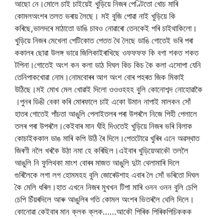
আছো
নে।মোলে
চাই
চাইয়েই
খুড়িয়ে
নিজৰ
পেণ্টিতো
খোচ
মাৰি
কোমল
অংশৰ
তলত
ভৰায়
লৈছে।
মই
বুজি
পোৱা
নাই
খুড়িয়ে
কি
কৰিছে
,
ভালদৰে
মাঠাতো
ডাঙি
চাবও
নোৱাৰো
তেনকেই
পৰি
চাই
থাকিলো।
খুড়িয়ে
নিজৰ
মেখেলা
পেটিকোত
পেতত
থৈ
লৈছে
ডাঙি
গোতেই
ভৰি
পৰা
ককালৰ
ছোৱা
উলঙ্গ
ভাৱে
জিলিকাই
ৰাখিছে
ওফফফফ
কি
বগা
শকত
শকত
টপিনা।গোতেই
অংশ
কন
কলা
ডাঠ
দিঘল
কিচ
কিচ
কৈ
কলা
এসোপা
যেনি
তেনি
পাকখোৱা
নোম।নোমবোৰৰ
আগ
অংশ
বোৰ
পহৰত
জিক
মিকাই
উঠিছে।মই
মোখ
মেল
খোৱাই
দিলো
ওওওহহহ
বুলি
কোনো
শব্দ
নোহোৱাকৈ
।
পুনৰ
ডিঙী
বেকা
কৰি
মোৰফালে
চাই
একো
উমান
নাপাই
মালকন
সোঁ
হাতৰ
গোতেই
পাঁচতা
আঙুলি
পেলাই
তলৰ
পৰা
উপৰলৈ
নিজে
পিহী
পেলালে
তলৰ
পৰা
উপৰলৈ।কেইবাৰ
মান
ঘঁহি
দিওতেই
খুড়িয়ে
নিজৰ
ভৰি
বিলাক
কোচাই
ককাল
ডাঙ
মাৰি
কপি
উঠি
ৰৈ
দিলে।পেতটোৱে
খুৰিৰ
এনে
অৱস্থাত
জিৰণী
নলৈ
খৰকৈ
উঠা
নমা
হে
কৰিছিল।এইবাৰ
খুড়িয়ে
আকৌ
তললৈ
আঙুলি
নি
ফুলিথকা
মাংশ
বোৰৰ
মাজত
আঙুলি
দুটা
থেলামাৰি
দিলে
গুৰিলৈকে
লগা
লগ
হোমমহহ
বুলি
জোৰে
উশাহ
এবাৰ
লৈ
সোঁ
ভৰিতো
দিঘল
কৈ
মেলি
ধৰিল।হাত
এখনে
নিজৰ
মুখখন
টিপা
মাৰি
ওনন
ওনন
বুলি
চেপি
চেপি
চিঁয়ৰ
দিলে
আৰু
আঙুলিৰ
গতি
কোমল
অংশৰ
ভিতৰলৈ
থেলি
দিলে।
কোনোৱা
কেইবাৰ
মান
ক্লক
ক্লক
……
আকৌ
পিৰিক
পিৰিক
পিচিককক