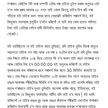
ল’ৰাজন বেছিকৈ বিট কৰা দম্পতী এটাৰ পৰা তাইক চুইপ কৰাৰ অনুভৱ এটা
হ’ল৷ তাৰ ব্ৰাৰ আকাৰ ৩৮ নগ্ন তাই বোমা কিন্তু তাইৰ হিপ বাট সৰু
গতিকে মই তাইক ভাল গাধৰ বাবে স্কোৱাট কৰিবলৈ পৰামৰ্শ দিওঁ, মই
কিছুমান সমস্যাৰ সন্মুখীন হ’বলৈ ধৰিলোঁ যে তাই কয় মোৰ হাতত পৰ্যাপ্ত
টকা নাই তেতিয়া তাইৰ দামী কিনিবলৈ বহুত ইচ্ছা আছে কাপোৰ আৰু
গেজেট।
মই ভাবিছিলো যে মই তাইক বহুত চুদিছো, যদি তাইক চুদিব বিচৰা মানুহে
আচলতে তাইক লগ পায় আৰু ৩ৰ পৰা ৫ ঘণ্টাৰ দৰে ঘণ্টা ধৰি চুদিব আৰু
তাৰ পিছত তাইক ১০k দিয়ে তেন্তে কি হ’ব কাৰণ তাই বহুত ভাগৰুৱা হ’ব
আৰু যোনিৰ বিষ হ’ব 00:00:00 মই অনুভৱ কৰিলোঁ যে তাইৰ
ব্লজববোৰ কম পৰিমাণৰ বাবে পৰামৰ্শ দিম যাতে 30 মিনিটত কামটো হৈ
যায়। তাৰ পিছত তেখেতে দিনটোত ১০টা ব্লজব দিব লাগে অন্ততঃ তাইৰ
ডাঙৰ আকাৰৰ শৰীৰটোৱে যিখিনি ল’ব পাৰে বা যদিও তাই ভাগৰি পৰিছে তাই
মাত্ৰ ল’ৰাজনে তাইৰ মুখত চুদিবলৈ অপেক্ষা কৰিব পাৰে, ইতিমধ্যে, মই
ভাবিছিলো যে কিছুমান ফাৰ্মহাউচ পাৰ্টিত যদি তাই হ’ব পাৰে | মই ভাবি
থাকিলোঁ যে তাইৰ ডাঙৰ বুচ আৰু ডাঙৰ কঁকালৰ শৰীৰটো কেনেকৈ উপাৰ্জন
কৰিবলৈ উপযোগী হ’ব পাৰে আৰু ডাঙৰ আকাৰৰ কুকুৰৰ ল’ৰাবোৰে তাইক