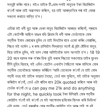
সন্তুষ্ট কৰিব পাৰে। মইও তাইক টিণ্ডাৰ লগাই মানুহক টকা বিচাৰিবলৈ
ক’লোঁ আৰু তাই অৱশেষত কৰিলে, হয় তাই আৰম্ভণিৰে পৰা মই কোৱা
সকলো কথাতে মান্তি হ’ল।
এতিয়া মই ধনী বুঢ়া আৰু ডেকা মানুহ বিচাৰিবলৈ আৰম্ভ কৰিলোঁ, প্ৰথমে
এটা কেটেগৰী আছিল ডাঙৰ বডি বিল্ডাৰ যি ধনী আৰু তেওঁলোকে মোৰ
পত্নীক ইমান জোৰেৰে চুদিব যে তাই দিনটোৰ বাবে একো কৰিব নোৱাৰিব,
পিছত মই নৰ্মেল ১ ৰ কাষ চাপিবলৈ সিদ্ধান্ত ললোঁ 4 ঘন্টা ষ্টেমিনা মানুহ
যিয়ে তাইক চুদিব, মই ভাল পোৱা আটাইতকৈ ভাল অংশটো হ’ল। 18 19
20 বছৰ বয়সৰ সৰু ল’ৰাৰ ডিক চুহি থকাৰ পিছতো সকলোৱে তাইৰ বুচখন
টিপি চুহিব বিচাৰে, মই এদিন হোটেল এখনলৈ গৈছিলো আৰু মালিকে মোৰ
পত্নীক তেনেকৈয়ে আৰম্ভ কৰিছিল ‘আমি তেখেতক ক’লোঁ যে তাই মোৰ
পত্নী নহয় মই তাইক ভাড়াত লৈছো, তেওঁ দাম সুধিলে, মই তাইক অনুমান
কৰিবলৈ ক’লোঁ, তেওঁ এটা ৰাতিৰ বাবে 20k quoted কৰিলে আৰু মই
তেওঁক ক’লোঁ যে u can pay me 21k and do anything
for the night, he quickly took টকা উলিয়াই মোৰ পত্নীৰ
কোঠালৈ গ’লোঁ মই ক’লোঁ যে মই আপোনাৰ ছবিবোৰ ক্লিক কৰি ভিডিঅ’
এটা বনাম, তেওঁ খৰধৰকৈ মোৰ পত্নীৰ কোঠালৈ গ’ল আৰু তাই গা ধুই