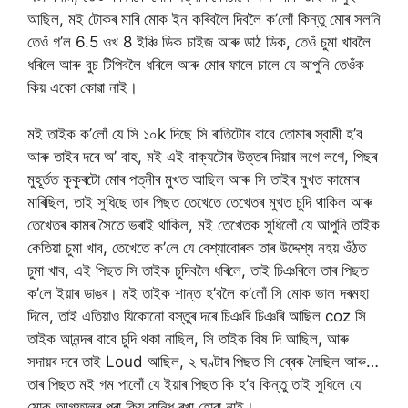
আছিল, মই টোকৰ মাৰি মোক ইন কৰিবলৈ দিবলৈ ক’লোঁ কিন্তু মোৰ সলনি
তেওঁ গ’ল 6.5 ওখ 8 ইঞ্চি ডিক চাইজ আৰু ডাঠ ডিক, তেওঁ চুমা খাবলৈ
ধৰিলে আৰু বুচ টিপিবলৈ ধৰিলে আৰু মোৰ ফালে চালে যে আপুনি তেওঁক
কিয় একো কোৱা নাই।
মই তাইক ক’লোঁ যে সি ১০k দিছে সি ৰাতিটোৰ বাবে তোমাৰ স্বামী হ’ব
আৰু তাইৰ দৰে অ’ বাহ, মই এই বাক্যটোৰ উত্তৰ দিয়াৰ লগে লগে, পিছৰ
মুহূৰ্তত কুকুৰটো মোৰ পত্নীৰ মুখত আছিল আৰু সি তাইৰ মুখত কামোৰ
মাৰিছিল, তাই সুধিছে তাৰ পিছত তেখেতে তেখেতৰ মুখত চুদি থাকিল আৰু
তেখেতৰ কামৰ সৈতে ভৰাই থাকিল, মই তেখেতক সুধিলোঁ যে আপুনি তাইক
কেতিয়া চুমা খাব, তেখেতে ক’লে যে বেশ্যাবোৰক তাৰ উদ্দেশ্য নহয় ওঁঠত
চুমা খাব, এই পিছত সি তাইক চুদিবলৈ ধৰিলে, তাই চিঞৰিলে তাৰ পিছত
ক’লে ইয়াৰ ডাঙৰ। মই তাইক শান্ত হ’বলৈ ক’লোঁ সি মোক ভাল দৰমহা
দিলে, তাই এতিয়াও যিকোনো বস্তুৰ দৰে চিঞৰি চিঞৰি আছিল coz সি
তাইক আনন্দৰ বাবে চুদি থকা নাছিল, সি তাইক বিষ দি আছিল, আৰু
সদায়ৰ দৰে তাই Loud আছিল, ২ ঘণ্টাৰ পিছত সি ব্ৰেক লৈছিল আৰু…
তাৰ পিছত মই গম পালোঁ যে ইয়াৰ পিছত কি হ’ব কিন্তু তাই সুধিলে যে
মোক আগফালৰ পৰা কিয় বান্ধি ৰখা হোৱা নাই।