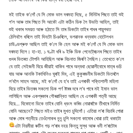
মই তাইক ক’লোঁ যে সি মোক ভাল দৰমহা দিছে, ৫ মিনিটৰ পিছত তাই শুই
গ’ল আৰু তাৰ পিছত সি আকৌ এটা কঠিন ডিক লৈ উভতি আহিল, তাই
শুই থকাৰ সময়ত আৰু হঠাতে সি তাৰ ডিকটো তাইৰ গাধৰ পায়ুপথত
ঠেলিবলৈ ধৰিলে তাই দিনটো চিঞৰিলে, ভগৱানক ধন্যবাদ হোটেলখন
চাউণ্ডপ্ৰুফ আছিল তাই ক’লে কি হেল আৰু মই ক’লোঁ যে সি মোক ভাল
দৰমহা দিলে। হা-হা. ১ ঘণ্টা ধৰি ৯ ইঞ্চি ডিক পেনেট্ৰেচনৰ পিছত তাইৰ
গুদৰ ভিতৰত টোপনি আহিছিল আৰু বিচনাত জিৰণি লৈছিল। তেখেতে ক’লে
যে তাই সেইজনী যিয়ে জীয়াই থাকিব পাৰে অন্যথা ছোৱালীবোৰে মাত্ৰ গুচি
যায় আৰু আনকি টকাখিনিও ঘূৰাই দিব, এই কুকুৰজনীৰ ডিকটো ভিতৰলৈ
ল’বলৈ সাহস আছে, মই ক’লোঁ যে হ’ব তাই এগৰাকী শক্তিশালী মহিলা
যিয়ে তাইৰ ভিতৰৰ সকলো ডিক পৰ্ণ ষ্টাৰৰ দৰে ল’ব পাৰে মই ইমান ভাল
লাগিছিল আৰু একপ্ৰকাৰ গৌৰৱান্বিত আছিল যে এগৰাকী পত্নী আছে
যিয়ে… যিকোনো ডিকে তাইৰ যোনি ধ্বংস কৰিব নোৱাৰাকৈ তীখাৰে নিৰ্মিত
যোনি আছেনে? পিছত মইও তাইৰ মুখত চুদিলোঁ। এতিয়া ল’ৰা বিচাৰি পোৱা
আৰু মোৰ পত্নীয়ে তেওঁলোকৰ নুনু চুপি সকলো কামোৰ খোৱা চাই থকাটো
এটা নিয়মীয়া ৰুটিন
গড় ল’ৰাৰ নহয় কিন্তু সুস্থ আৰু ধনী ল’ৰাটোৰ