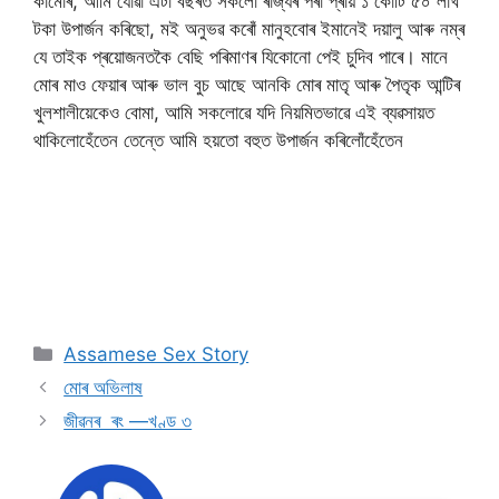
কামোৰ, আমি যোৱা এটা বছৰত সকলো ৰাজ্যৰ পৰা প্ৰায় ১ কোটি ৫০ লাখ
টকা উপাৰ্জন কৰিছো, মই অনুভৱ কৰোঁ মানুহবোৰ ইমানেই দয়ালু আৰু নম্ৰ
যে তাইক প্ৰয়োজনতকৈ বেছি পৰিমাণৰ যিকোনো পেই চুদিব পাৰে। মানে
মোৰ মাও ফেয়াৰ আৰু ভাল বুচ আছে আনকি মোৰ মাতৃ আৰু পৈতৃক আন্টিৰ
খুলশালীয়েকেও বোমা, আমি সকলোৱে যদি নিয়মিতভাৱে এই ব্যৱসায়ত
থাকিলোহেঁতেন তেন্তে আমি হয়তো বহুত উপাৰ্জন কৰিলোঁহেঁতেন
Categories
Assamese Sex Story
মোৰ অভিলাষ
জীৱনৰ ৰং —খণ্ড ৩