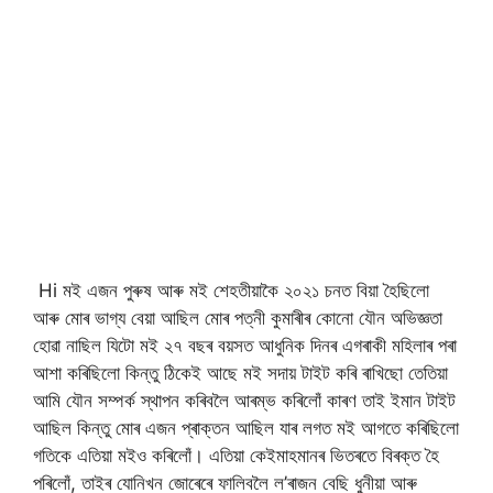
Hi মই এজন পুৰুষ আৰু মই শেহতীয়াকৈ ২০২১ চনত বিয়া হৈছিলো
আৰু মোৰ ভাগ্য বেয়া আছিল মোৰ পত্নী কুমাৰীৰ কোনো যৌন অভিজ্ঞতা
হোৱা নাছিল যিটো মই ২৭ বছৰ বয়সত আধুনিক দিনৰ এগৰাকী মহিলাৰ পৰা
আশা কৰিছিলো কিন্তু ঠিকেই আছে মই সদায় টাইট কৰি ৰাখিছো তেতিয়া
আমি যৌন সম্পৰ্ক স্থাপন কৰিবলৈ আৰম্ভ কৰিলোঁ কাৰণ তাই ইমান টাইট
আছিল কিন্তু মোৰ এজন প্ৰাক্তন আছিল যাৰ লগত মই আগতে কৰিছিলো
গতিকে এতিয়া মইও কৰিলোঁ। এতিয়া কেইমাহমানৰ ভিতৰতে বিৰক্ত হৈ
পৰিলোঁ, তাইৰ যোনিখন জোৰেৰে ফালিবলৈ ল’ৰাজন বেছি ধুনীয়া আৰু