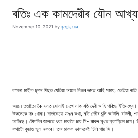
ৰতিঃ এক কামদেৱীৰ যৌন আখ্
November 10, 2021
by
কৃষ্ণেন্দু বৰুৱা
কামনা মাহীক চুদাৰ পিছত যেতিয়া অয়নে নিজৰ ৰূমত আহি সমায়, তেতিয়া ৰাতি
অয়নে ততাতৈয়াকৈ ৰূমত সোমাই দেখে মাক ৰতি দেৱী আহি পৰিছে ইতিমধ্যে। 
উৰুলৈকে দাং খোৱা। তাতকৈয়ো ডাঙৰ কথা, ৰতি দেৱীৰ চুলি আউলি-বাউলী, গা
আহিছে। টোপনিৰ জালতে থকা মাকলৈ চায় সি- মাকৰ মুখত ক্লান্তিৰ চাপ। ত
কথাটো বুজাত ভুল নকৰে। তাৰ মাকক ভালদৰেই চিনি পায় সি।