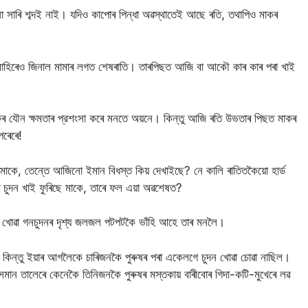
সাৰি শব্দই নাই। যদিও কাপোৰ পিন্ধা অৱস্থাতেই আছে ৰতি, তথাপিও মাকৰ
 বাহিৰেও জিনাল মামাৰ লগত শেষৰাতি। তাৰপিছত আজি বা আকৌ কাৰ কাৰ পৰা খাই
ৰ যৌন ক্ষমতাৰ প্রশংসা কৰে মনতে অয়নে। কিন্তু আজি ৰতি উভতাৰ পিছত মাকৰ
পৰেৰে!
মাকে, তেন্তে আজিনো ইমান বিধস্ত কিয় দেখাইছে? নে কালি ৰাতিতকৈয়ো হাৰ্ড
ৰ চুদন খাই ফুৰিছে মাকে, তাৰে ফল এয়া অৱশেষত?
 খোৱা গনচুদনৰ দৃশ্য জলজল পটপটকৈ ভাঁহি আহে তাৰ মনলৈ।
। কিন্তু ইয়াৰ আগলৈকে চাৰিজনকৈ পুৰুষৰ পৰা একেলগে চুদন খোৱা চোৱা নাছিল।
ন তালেৰে কেনেকৈ তিনিজনকৈ পুৰুষৰ মস্তকায় বাৰীবোৰ গিদা-কটি-মুখেৰে লৱ