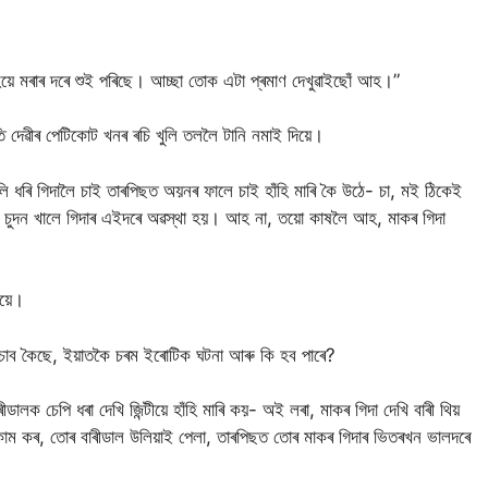
িয়ে মৰাৰ দৰে শুই পৰিছে। আচ্ছা তোক এটা প্ৰমাণ দেখুৱাইছোঁ আহ।”
ি দেৱীৰ পেটিকোট খনৰ ৰচি খুলি তললৈ টানি নমাই দিয়ে।
লি ধৰি গিদালৈ চাই তাৰপিছত অয়নৰ ফালে চাই হাঁহি মাৰি কৈ উঠে- চা, মই ঠিকেই
 চুদন খালে গিদাৰ এইদৰে অৱস্থা হয়। আহ না, তয়ো কাষলৈ আহ, মাকৰ গিদা
িয়ে।
গৈ চাব কৈছে, ইয়াতকৈ চৰম ইৰোটিক ঘটনা আৰু কি হব পাৰে?
লক চেপি ধৰা দেখি জিন্টীয়ে হাঁহি মাৰি কয়- অই লৰা, মাকৰ গিদা দেখি বাৰী থিয়
াম কৰ, তোৰ বাৰীডাল উলিয়াই পেলা, তাৰপিছত তোৰ মাকৰ গিদাৰ ভিতৰখন ভালদৰে