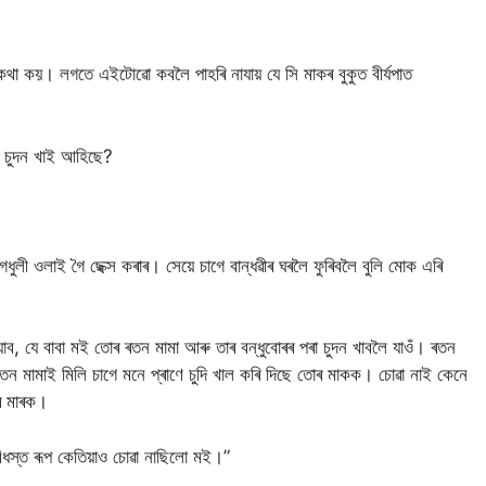
থা কয়। লগতে এইটোৱো কবলৈ পাহৰি নাযায় যে সি মাকৰ বুকুত বীৰ্যপাত
কৰ চুদন খাই আহিছে?
ী ওলাই গৈ ছেক্স কৰাৰ। সেয়ে চাগে বান্ধৱীৰ ঘৰলৈ ফুৰিবলৈ বুলি মোক এৰি
ব, যে বাবা মই তোৰ ৰতন মামা আৰু তাৰ বন্ধুবোৰৰ পৰা চুদন খাবলৈ যাওঁ। ৰতন
তন মামাই মিলি চাগে মনে প্ৰাণে চুদি খাল কৰি দিছে তোৰ মাকক। চোৱা নাই কেনে
োৰ মাৰক।
িধস্ত ৰূপ কেতিয়াও চোৱা নাছিলো মই।”