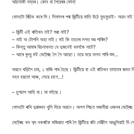
অচিনাকী নম্বৰ। কোন বা পৈয়েৰৰ ফোন!
ফোনটো ৰিচিভ কৰে সি। সিফালৰ পৰা জিন্টীয়ে মাতি উঠে ফুচফুচাই- অয়ন মই জ
– জিন্টী এই ৰাতিখন তই? শুৱা নাই?
– নাই অ টোপনি অহা নাই। মই কি তহতৰ লগত শুৱ পাৰিম?
– কিন্তু আমাৰ বিচনাখনত যে দুজনেই ভালকৈ নাটে?
– আৰে বুদ্ধু মই মেট্ৰেছ লৈ গৈ আছো। তয়ে ময়ে তলত পাৰি শুম…
অয়নে ঘড়িলৈ চায়, ১ বাজি পাৰ হৈছে। জিন্টীয়ে বা এই ৰাতিখন তাহাতৰ ৰূমত 
নহব হয়তো আৰু, সেয়ে চাগে…!
– চুপচাপ আহি যা। মা শুইছে।
ফোনটো ৰাখি দুৱাৰখন খুলি দিয়ে অয়নে। অলপ পিছত মজলীয়া ওজনৰ মেট্ৰেছ এ
মেট্ৰেছ খন শব্দ নকৰাকৈ মজিয়াত পাৰি লৈ জিন্টীয়ে ৰতি দেৱীলৈ আঙুলিয়াই দি