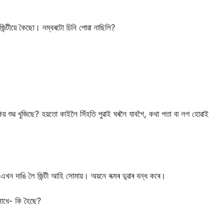
িন্টীয়ে কৈছো। নম্বৰটো চিনি পোৱা নাছিলি?
কিয় শুৱ খুজিছে? হয়তো কাইলৈ সিঁহতি পুৱাই ঘৰলৈ যাবগৈ, কথা পতা বা লগ হোৱাই
খন দাঙি লৈ জিন্টী আহি সোমায়। অয়নে ৰূমৰ দু্ৱাৰ বন্ধ কৰে।
 সোধে- কি হৈছে?