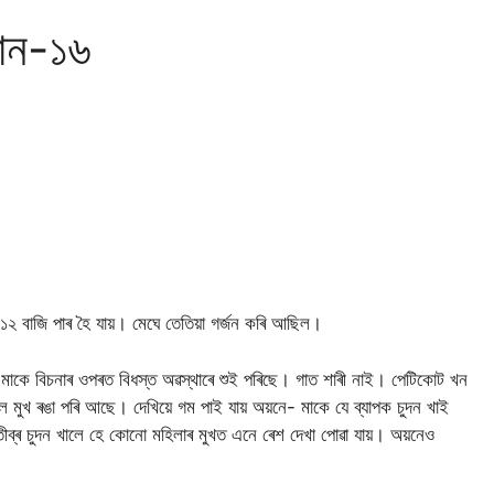
যান-১৬
 ১২ বাজি পাৰ হৈ যায়। মেঘে তেতিয়া গৰ্জন কৰি আছিল।
মাকে বিচনাৰ ওপৰত বিধস্ত অৱস্থাৰে শুই পৰিছে। গাত শাৰী নাই। পেটিকোট খন
ল মুখ ৰঙা পৰি আছে। দেখিয়ে গম পাই যায় অয়নে- মাকে যে ব্যাপক চুদন খাই
ীব্ৰ চুদন খালে হে কোনো মহিলাৰ মুখত এনে ৰেশ দেখা পোৱা যায়। অয়নেও