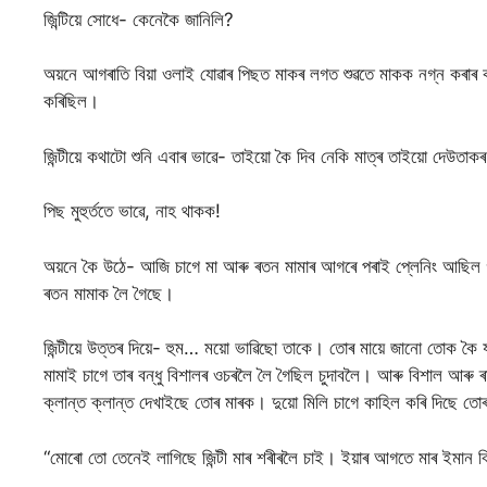
জিন্টিয়ে সোধে- কেনেকৈ জানিলি?
অয়নে আগৰাতি বিয়া ওলাই যোৱাৰ পিছত মাকৰ লগত শুৱতে মাকক নগ্ন কৰাৰ ক
কৰিছিল।
জিন্টীয়ে কথাটো শুনি এবাৰ ভাৱে- তাইয়ো কৈ দিব নেকি মাত্ৰ তাইয়ো দেউতা
পিছ মুহুৰ্ততে ভাৱে, নাহ থাকক!
অয়নে কৈ উঠে- আজি চাগে মা আৰু ৰতন মামাৰ আগৰে পৰাই প্লেনিং আছিল গধুল
ৰতন মামাক লৈ গৈছে।
জিন্টীয়ে উত্তৰ দিয়ে- হুম… ময়ো ভাৱিছো তাকে। তোৰ মায়ে জানো তোক কৈ যা
মামাই চাগে তাৰ বন্ধু বিশালৰ ওচৰলৈ লৈ গৈছিল চুদাবলৈ। আৰু বিশাল আৰু ৰ
ক্লান্ত ক্লান্ত দেখাইছে তোৰ মাৰক। দুয়ো মিলি চাগে কাহিল কৰি দিছে ত
“মোৰো তো তেনেই লাগিছে জিন্টী মাৰ শৰীৰলৈ চাই। ইয়াৰ আগতে মাৰ ইমান ব