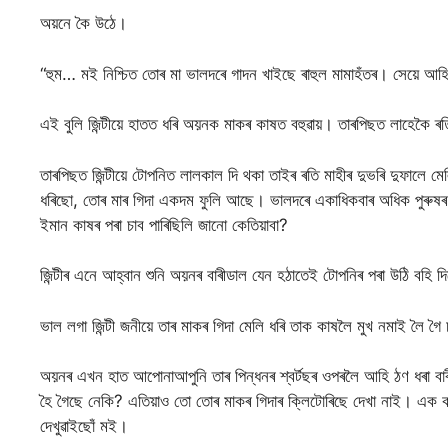
অয়নে কৈ উঠে।
“হুম… মই নিশ্চিত তোৰ মা ভালদৰে গাদন খাইছে ৰাহুল মামাহঁতৰ। সেয়ে আহ
এই বুলি জিন্টীয়ে হাতত ধৰি অয়নক মাকৰ কাষত বহুৱায়। তাৰপিছত লাহেকৈ ৰত
তাৰপিছত জিন্টীয়ে টোপনিত লালকাল দি থকা তাইৰ ৰতি মাহীৰ দুভৰি দুফালে মে
ধৰিছো, তোৰ মাৰ গিদা একদম ফুলি আছে। ভালদৰে একাধিকবাৰ অধিক পুৰুষৰ
ইমান কাষৰ পৰা চাব পাৰিছিলি জানো কেতিয়াবা?
জিন্টীৰ এনে আহ্বান শুনি অয়নৰ বাৰীডাল যেন হঠাতেই টোপনিৰ পৰা উঠি বহি দ
ভাল লগা জিন্টী জনীয়ে তাৰ মাকৰ গিদা মেলি ধৰি তাক কাষলৈ মুখ নমাই লৈ 
অয়নৰ এখন হাত আপোনাআপুনি তাৰ পিন্ধনৰ শ্বৰ্টছৰ ওপৰলৈ আহি ঠণ ধৰা বাৰীডা
হৈ গৈছে নেকি? এতিয়াও তো তোৰ মাকৰ গিদাৰ ক্লিটোৰিছে দেখা নাই। এক ক
দেখুৱাইছোঁ মই।