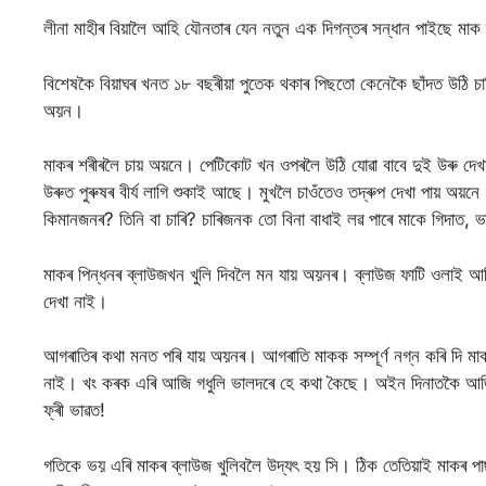
লীনা মাহীৰ বিয়ালৈ আহি যৌনতাৰ যেন নতুন এক দিগন্তৰ সন্ধান পাইছে মাক
বিশেষকৈ বিয়াঘৰ খনত ১৮ বছৰীয়া পুতেক থকাৰ পিছতো কেনেকৈ ছাঁদত উঠি চাৰ
অয়ন।
মাকৰ শৰীৰলৈ চায় অয়নে। পেটিকোট খন ওপৰলৈ উঠি যোৱা বাবে দুই উৰু দেখ
উৰুত পুৰুষৰ বীৰ্য লাগি শুকাই আছে। মুখলৈ চাওঁতেও তদ্ৰুপ দেখা পায় অয়নে
কিমানজনৰ? তিনি বা চাৰি? চাৰিজনক তো বিনা বাধাই লৱ পাৰে মাকে গিদাত, 
মাকৰ পিন্ধনৰ ব্লাউজখন খুলি দিবলৈ মন যায় অয়নৰ। ব্লাউজ ফাটি ওলাই আ
দেখা নাই।
আগৰাতিৰ কথা মনত পৰি যায় অয়নৰ। আগৰাতি মাকক সম্পূৰ্ণ নগ্ন কৰি দি ম
নাই। খং কৰক এৰি আজি গধুলি ভালদৰে হে কথা কৈছে। অইন দিনাতকৈ আজি ব
ফ্ৰী ভাৱত!
গতিকে ভয় এৰি মাকৰ ব্লাউজ খুলিবলৈ উদ্যৎ হয় সি। ঠিক তেতিয়াই মাকৰ পা