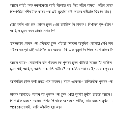
অয়নে লাইট অফ নকৰাকৈয়ে আহি বিচনাত শুই দিয়ে ৰতিৰ কাষত। ৰতিৰ কোনো 
চিৰপৰিচিত শৰীৰটোক কাষৰ পৰা এই মুহুৰ্তত চাই অয়নৰ বাৰীডাল থিয় হৈ যায়।
যোৱা কালি পাঁচ জন লোকৰ চুদন খোৱা চাইছিল সি মাকক। বিশালৰ গ্ৰুপটোৰ
আহিলে চুদন ৰতন মামাৰ লগত গৈ!
ইমানবোৰ লোকৰ পৰা এদিনতে চুদন খাইয়ো অকনো অসুবিধা নোহোৱা দেখি মাক
শৰীৰৰ অৱস্থা চাই ভাৱিবলৈ ধৰে অয়নে- কি এক ধুমুহা বৈ গৈছে চাগে মাকৰ উ
অয়নে ভাৱে- যোৱাকালি যদি পাঁচজন কৈ পুৰুষৰ চুদন খাইয়ো সতেজ হৈ আছিল 
চুদন খাই আহিছে আজি মাক ৰতি দেৱীয়ে? নে কালিৰে পৰা যে ইমানবোৰ পুৰুষ
আগৰাতিৰ ছাঁদৰ কথা মনত পৰে অয়নৰ। মাকে একেলগে চাৰিজনকৈ পুৰুষৰ পৰা
মাকক আগতেও বহুবাৰ বহু পুৰুষৰ পৰা চুদন খোৱা লুকাই চুৰকৈ চাইছে অয়নে
বিশেষকৈ এজনে যেতিয়া গিদাত দি থাকে আনজনে কটিত, আন এজনে মুখত। সমা
পাৰে কোনোবাই, ভাৱি আঁচৰিত হয় অয়ন।