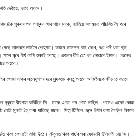
 ৰতি দেৱীয়ে, ভাৱে অয়নে।
িজনকৈ পুৰুষৰ পৰা গণচুদন খাব পাৰে মাকে, ভাৱিয়ে অসম্ভৱ আঁচৰিত হৈ পৰে
া গৈছে ভালদৰে লাইটৰ পোহৰত। অয়নে ভালদৰে চাই দেখে, ৰঙা পৰি থকা দুই
। গালে মুখে বীৰ্য লাগি শুকাই আছে। এজনৰ বীৰ্য তো হব নোৱাৰে ইমান। তেন্তে
ভাৱে অয়নে।
হিব খোজা মাকৰ স্তনযুগলৰ দৰে সুন্দৰতম বস্তু অয়নে আজিলৈকে জীৱনত কতো
াকৰ বুকুতে বীৰ্যপাত কৰিছিল সি। মাকে একো গম পোৱা নাছিল। পালেও একো কোৱা
েছি মুকলি হৈ কথা পাতিছে মাকে। পিহা টিপিলে ছেক্স উঠাৰ কথা কৈছিল কিমান
ৰ্ছত থকা ফোনটো বাজি উঠে। টেবুলত থকা পাৰ্ছৰ পৰা ফোনটো উলিয়াই চায় সি।