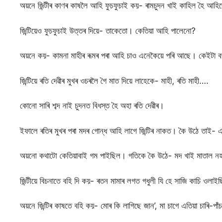
অয়নে জিন্টীৰ কাণৰ কাষলৈ আহি ফুচফুচাই কয়- ৰামচুদন খাই কাহিল হৈ আহি
জিন্টিয়েও ফুচফুচাই উত্তৰ দিয়ে- তাকেতো। কেতিয়া আহি পালেনো?
অয়নে কয়- কামনা মাহীৰ ৰূমৰ পৰা আহি চাও এনেকৈয়ে পৰি আছে। কেইটা ব
জিন্টিয়ে ৰতি দেৱীৰ মুখৰ ওচৰলৈ গৈ মাত দিয়ে লাহেকে- মাহী, ৰতি মাহী….
কোনো সাৰি শব্দ নাই চুদনত বিধস্ত হৈ অহা ৰতি দেৱীৰ।
ইফালে ৰতিৰ মুখৰ পৰা মদৰ গোন্ধ আহি লাগে জিন্টিৰ নাকত। কৈ উঠে তাই-
অয়নো কথাটো কেতিয়াবাই গম পাইছিল। গতিকে কৈ উঠে- মদ খাই মাতাল নহলে
জিন্টীয়ে বিচনাতে বহি দি কয়- ৰতন মামাৰ লগত গধুলী যি হে সাজি কাচি ওলাই
অয়নে জিন্টিৰ কাষতে বহি কয়- মোৰ কি লাগিছে জান’, মা চাগে এতিয়া চাৰি