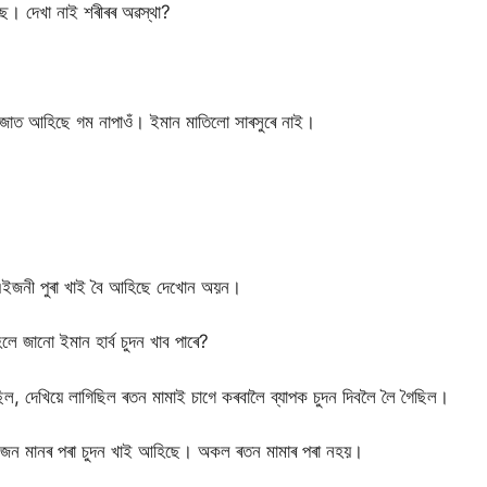
ছে। দেখা নাই শৰীৰৰ অৱস্থা?
জাত আহিছে গম নাপাওঁ। ইমান মাতিলো সাৰসুৰে নাই।
 এইজনী পুৰা খাই বৈ আহিছে দেখোন অয়ন।
 জানো ইমান হাৰ্ব চুদন খাব পাৰে?
ছিল, দেখিয়ে লাগিছিল ৰতন মামাই চাগে কৰবালৈ ব্যাপক চুদন দিবলৈ লৈ গৈছিল।
-পাঁচজন মানৰ পৰা চুদন খাই আহিছে। অকল ৰতন মামাৰ পৰা নহয়।