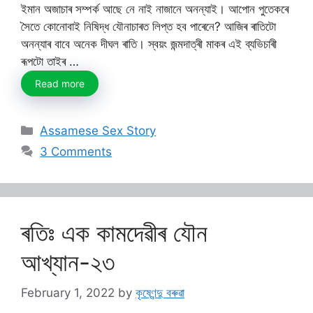
ইমান অজাচাৰ সম্পৰ্ক আছে নে নাই নাজানে অনন্যাই। আপোন পুতেকৰে
সৈতে কোনোবাই নিষিদ্ধ যৌনাচাৰত লিপ্ত হব পাৰেনে? আজিৰ ৰাতিটো
অনন্যাৰ বাবে অনেক দীঘল ৰাতি। স্বয়ং জন্মদাত্ৰী মাকৰ এই ব্যভিচাৰী
ৰূপটো তাইৰ …
Read more
Categories
Assamese Sex Story
3 Comments
ৰতিঃ এক কামদেৱীৰ যৌন
আখ্যান-২৩
February 1, 2022
by
কৃষ্ণেন্দু বৰুৱা