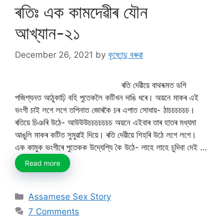
ৰতিঃ এক কামদেৱীৰ যৌন
আখ্যান-২১
December 26, 2021
by
কৃষ্ণেন্দু বৰুৱা
ৰতি দেৱীয়ে বাথৰূমত ডগি
পজিশ্যনত আঠুকাঢ়ি বহি পুতেকলৈ কটিখন দাঙি ধৰে। অয়নে মাকৰ এই
ভংগী চাই লগে লগে তপিনাত জোৰকৈ চৰ এপাত সোধায়- ঠাচচচচচচ।
ৰতিয়ে চিঞৰি উঠে- আউউউচচচচচচচ অয়নে এইবাৰ তাৰ হাতৰ মধ্যমা
আঙুলি মাকৰ কটিত সুমুৱাই দিয়ে। ৰতি দেৱীয়ে শিহৰি উঠে লগে লগে।
এক কামুক ভংগীৰে পুতেকক উদ্যেশ্যি কৈ উঠে- লাহে লাহে চুদিবা দেই …
Read more
Categories
Assamese Sex Story
7 Comments