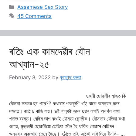
Categories
Assamese Sex Story
45 Comments
ৰতিঃ এক কামদেৱীৰ যৌন
আখ্যান-২৫
February 8, 2022
by
কৃষ্ণেন্দু বৰুৱা
দুজনী ছোৱালীৰ মাজত কি
যৌনতা সম্ভৱ হব পাৰে?? কথাষাৰ পাকঘুৰণি খাই থাকে অনন্যাৰ মনৰ
মজ্জাত। ৰাতি ৯ বাজি যায়। দুই বান্ধৱী ৰূমৰ দুৱাৰ লগাই অনৰ্গল কথা
পতাত ব্যস্ত। বেছিৰ ভাগ কথাই যৌনতা কেন্দ্ৰীক। যৌনতাৰ যেতিয়া কথা
ওলায়, মৃদুভাষী ছোৱালীয়ো তেতিয়া মৌন হৈ থাকিব নোৱাৰে বেছিপৰ।
অনন্যাৰ অৱস্থাও তেনে হৈছে। হঠাতে তাই আকৌ সুধি দিয়ে ৰীমাক- …