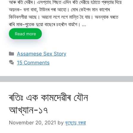
আৰু ৰতি দেৱীৰ। এসপ্তাহ পিছত এদিন ৰতি দেৱীয়ে হঠাতে প্ৰস্তাৱ দিয়ে
অয়নক- বলা বাবা, টাউনৰ পৰা আহো। মোৰ কেইপদ মান কাপোৰ
কিনিবলগীয়া আছে। অয়নো লগে লগে মান্তি হৈ যায়। অনন্যাক ঘৰতে
ৰাখি মাক-পুতেক দুয়ো বাছেৰে চহৰলৈ যায়গৈ। …
Read more
Categories
Assamese Sex Story
15 Comments
ৰতিঃ এক কামদেৱীৰ যৌন
আখ্যান-১৭
November 20, 2021
by
কৃষ্ণেন্দু বৰুৱা