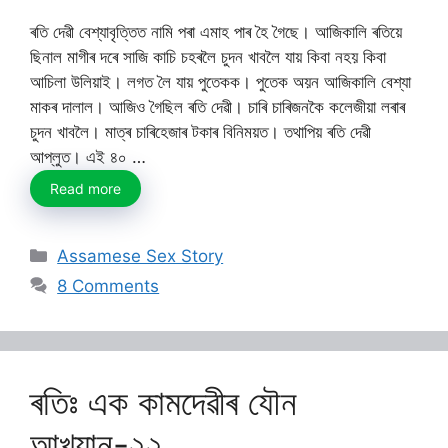
ৰতি দেৱী বেশ্যাবৃত্তিত নামি পৰা এমাহ পাৰ হৈ গৈছে। আজিকালি ৰতিয়ে
ছিনাল মাগীৰ দৰে সাজি কাচি চহৰলৈ চুদন খাবলৈ যায় কিবা নহয় কিবা
আচিলা উলিয়াই। লগত লৈ যায় পুতেকক। পুতেক অয়ন আজিকালি বেশ্যা
মাকৰ দালাল। আজিও গৈছিল ৰতি দেৱী। চাৰি চাৰিজনকৈ কলেজীয়া লৰাৰ
চুদন খাবলৈ। মাত্ৰ চাৰিহেজাৰ টকাৰ বিনিময়ত। তথাপিয় ৰতি দেৱী
আপ্লুত। এই ৪০ …
Read more
Categories
Assamese Sex Story
8 Comments
ৰতিঃ এক কামদেৱীৰ যৌন
আখ্যান-২২