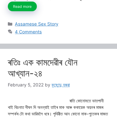
Read more
Categories
Assamese Sex Story
4 Comments
ৰতিঃ এক কামদেৱীৰ যৌন
আখ্যান-২৪
February 5, 2022
by
কৃষ্ণেন্দু বৰুৱা
ৰাতি কোনোমতে ভাতপানী
খাই বিচনাত দীঘল দি অনন্যাই তাইৰ মাক আৰু ককায়েক অয়নৰ মাজৰ
সম্পৰ্কৰ টো কথা ভাৱিবলৈ ধৰে। পৃথিৱীত আন কোনো মাক-পুতেকৰ মাজত