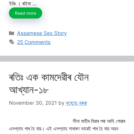
ইঞ্চি । ৰাইমা …
Read more
Categories
Assamese Sex Story
25 Comments
ৰতিঃ এক কামদেৱীৰ যৌন
আখ্যান-১৮
November 30, 2021
by
কৃষ্ণেন্দু বৰুৱা
লীনা মাহীৰ বিয়াৰ পৰা আহি পোৱাৰ
এসপ্তাহ পাৰ হৈ যায়। এই এসপ্তাহ সাধাৰণ ভাৱেই পাৰ হৈ যায় অয়ন