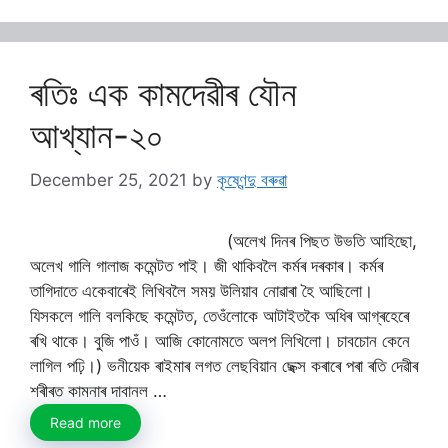
ৰতিঃ এক কামদেৱীৰ যৌন
আখ্যান-২০
December 25, 2021
by
কৃষ্ণেন্দু বৰুৱা
(অলেখ দিনৰ পিছত উভতি আহিছো,
অলেখ গালি গালাজ কমেন্টত পাই। জী থাকিবলৈ কৰ্মৰ দৰকাৰ। কৰ্মৰ
তাগিদাতে একেবাৰেই লিখিবলৈ সময় উলিয়াব নোৱাৰা হৈ আছিলো।
যিসকলে গালি বলকিছে কমেন্টত, তেওঁলোকে আটাইতকৈ অধিৰ আগ্ৰহেৰে
ৰখি থাকে। বুজি পাওঁ। আজি কোনোমতে অলপ লিখিলো। চাবচোন কেনে
লাগিল পঢ়ি।) ভনীয়েক ৰাইমাৰ লগত লেছবিয়ান ছেক্স কৰাৰে পৰা ৰতি দেৱীৰ
শৰীৰত কামনাৰ দাবানল …
Read more