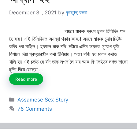
December 31, 2021
by
কৃষ্ণেন্দু বৰুৱা
অয়নে মাকক প্ৰথম চুদাৰ তিনিদিন পাৰ
হৈ যায়। এই তিনিদিনত অনন্যা থকাৰ কাৰণে অয়নে মাকক চুদাৰ চিষ্টেম
কৰিব পৰা নাছিল। ইফালে মাক ৰতি দেৱীয়ে এদিন অয়নক সুযোগ বুজি
বিশালে দিয়া প্ৰস্তাৱটোৰ কথা উলিয়ায়। অয়ন ৰাজি হয় মাকৰ কথাত।
ৰাজি হয় এই চৰ্তত যে যদি তাক লগত লৈ যায় আৰু বিশালহঁতৰ লগত তাকো
চুদিব দিয়ে তেন্তে …
Read more
Categories
Assamese Sex Story
76 Comments