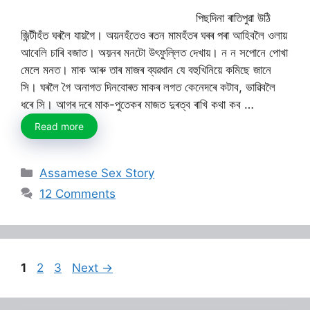
পিছদিনা ৰাতিপুৱা উঠি
জিন্টীহঁত ঘৰলৈ যায়গৈ। অয়নহঁতেও ৰতন মামহঁতৰ ঘৰৰ পৰা আহিবলৈ ওলায়
আবেলি চাৰি বজাত। অয়নৰ মনটো উৎফুল্লিত দেখায়। ন ন সপোনে পোখা
মেলে মনত। মাক আৰু তাৰ মাজৰ ব্যৱধান যে বহুখিনিয়ে কমিছে জানে
সি। ঘৰলৈ গৈ অনাগত দিনবোৰত মাকৰ লগত কেনেদৰে কটাব, ভাৱিবলৈ
ধৰে সি। আগৰ দৰে মাক-পুতেকৰ মাজত দুৰত্ব ৰাখি কথা কব …
Read more
Categories
Assamese Sex Story
12 Comments
Page
Page
Page
1
2
3
Next
→