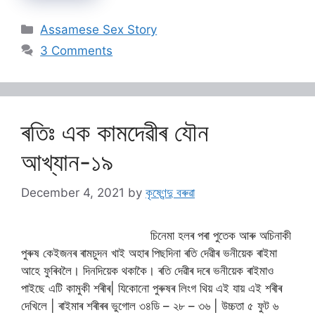
Categories
Assamese Sex Story
3 Comments
ৰতিঃ এক কামদেৱীৰ যৌন
আখ্যান-১৯
December 4, 2021
by
কৃষ্ণেন্দু বৰুৱা
চিনেমা হলৰ পৰা পুতেক আৰু অচিনাকী
পুৰুষ কেইজনৰ ৰামচুদন খাই অহাৰ পিছদিনা ৰতি দেৱীৰ ভনীয়েক ৰাইমা
আহে ফুৰিবলৈ। দিনদিয়েক থকাকৈ। ৰতি দেৱীৰ দৰে ভনীয়েক ৰাইমাও
পাইছে এটি কামুকী শৰীৰ| যিকোনো পুৰুষৰ লিংগ থিয় এই যায় এই শৰীৰ
দেখিলে | ৰাইমাৰ শৰীৰৰ ভুগোল ৩৪ডি – ২৮ – ৩৬ | উচ্চতা ৫ ফুট ৬