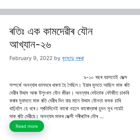
ৰতিঃ এক কামদেৱীৰ যৌন
আখ্যান-২৬
February 9, 2022
by
কৃষ্ণেন্দু বৰুৱা
৯-১০ বছৰ বয়সতেই ছেক্স
সম্পৰ্কে অনন্যাৰ ভালদৰে ধাৰণা হৈ গৈছিল। ইয়াৰ মূলতে আছিল মাক ৰতি
দেৱীৰ উদ্দাম আৰু উশৃংখল যৌন জীৱন। অনন্যাৰ দেউতাক ফৌজীত চাকৰি
কৰাৰ সুবাদতে মাক ৰতি দেৱীৰ দিন যায় মানে উদ্দাম যৌনতা কমক চাৰি
বাঢ়িবলৈ হে ধৰে। প্ৰতিদিনেই কাৰো নহলে কাৰোদ্বাৰা চুদন সুখ লয়েই
মাক ৰতি দেৱীয়ে। অনন্যাৰ মাকৰ ছেক্সী শৰীৰটোৰ মৌৰ …
Read more