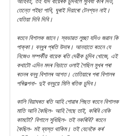
আহিবই, তই যদি বায়েৰক চুদিবলৈ সুবিধা কৰি দিও,
তেন্তে পইছা পাবি, ঘুৰাই দিয়াৰো টেনশ্যন নাই।
যেতিয়া দিবি দিবি।
ৰতনে বিশালক জানে। স্বভাৱত লুচ্ছা যদিও জৱান কি
পাক্কা। বন্ধুৰ প্ৰতি উদাৰ। আনহাতে ৰতনে যে
নিজেও সম্পৰ্কীয় বায়েক ৰতি দেৱীক চুদিব খোজে, এই
কথাটো এদিন মদৰ নিচাতে ওলাই গৈছিল মুখৰ পৰা
ৰতনৰ বন্ধু বিশালৰ আগত। তেতিয়াৰে পৰা বিশালৰ
পৰিকল্পনা- দুই বন্ধুয়ে মিলি ৰতিক চুদিব।
কালি বিয়াঘৰত ৰতি আহি পোৱাৰ পিছত ৰতনে বিশালক
মাতি আনি কৈছিল- আহি গৈছে তাই, কৰিবি নেকি
কামটো? বিশালে সুধিছিল- তই নকৰিবি? ৰতনে
কৈছিল- মই ব্যস্ত থাকিম। তই যেনেকৈ কৰ’