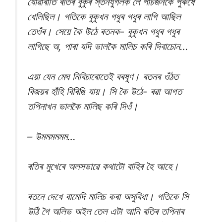
যোৱাৰাতি ৰতিৰ বুকুৰ স্তনযুগলক লৈ পাঁচজনকৈ পুৰুষে
খেলিছিল। গতিকে বুকুখন গধুৰ গধুৰ লাগি আছিল
তেওঁৰ। সেয়ে কৈ উঠে ৰতনক- বুকুখন গধুৰ গধুৰ
লাগিছে অ, পাৰা যদি ভালকৈ মালিচ কৰি দিবাচোন…
এয়া যেন মেঘ নিবিচাৰোতেই বৰষুণ। ৰতনৰ ওঁঠত
বিজয়ৰ হাঁহি বিৰিঙি যায়। সি কৈ উঠে- ৰৱা আগত
তপিনাখন ভালকৈ মালিছ কৰি দিওঁ‌।
– উমমমমমম…
ৰতিৰ মুখেৰে অলসভাৱে কথাটো বাহিৰ হৈ আহে।
ৰতনে দেখে বামেদি মালিচ কৰা অসুবিধা। গতিকে সি
উঠি গৈ অলিভ অইল তেল এটা আনি ৰতিৰ তপিনাৰ