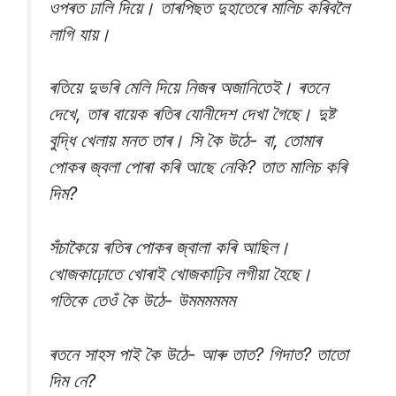
ওপৰত ঢালি দিয়ে। তাৰপিছত দুহাতেৰে মালিচ কৰিবলৈ
লাগি যায়।
ৰতিয়ে দুভৰি মেলি দিয়ে নিজৰ অজানিতেই। ৰতনে
দেখে, তাৰ বায়েক ৰতিৰ যোনীদেশ দেখা গৈছে। দুষ্ট
বুদ্ধি খেলায় মনত তাৰ। সি কৈ উঠে- বা, তোমাৰ
পোকৰ জ্বলা পোৰা কৰি আছে নেকি? তাত মালিচ কৰি
দিম?
সঁচাকৈয়ে ৰতিৰ পোকৰ জ্বালা কৰি আছিল।
খোজকাঢ়োতে খোৰাই খোজকাঢ়িব লগীয়া হৈছে।
গতিকে তেওঁ কৈ উঠে- উমমমমমম
ৰতনে সাহস পাই কৈ উঠে- আৰু তাত? গিদাত? তাতো
দিম নে?