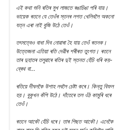
এই কথা শুনি ৰতিৰ মুখ লাজতে ৰঙাচিঙা পৰি যায়।
ভায়েক ৰতনে যে তেওঁৰ স্তনৰ লগত খেলিবলৈ অকনো
যত্ন এৰা নাই বুজি উঠে তেওঁ।
তৎসত্বেও বাধা দিব নোৱাৰা হৈ যায় তেওঁ ৰতনক।
উত্তেজনা এতিয়া ৰতি দেৱীৰ শৰীৰত তু‌ংগত। ৰতনে
তাৰ দুহাতৰ তলুৱাৰে ৰতিৰ দুই স্তনত হেঁচি ধৰি কয়-
ব্ৰেথ বা…
ৰতিয়ে দীঘলকৈ উশাহ লবলৈ চেষ্টা কৰে। কিন্তু বিফল
হয়। বুকুখন কঁপি উঠে। দাঁতেৰে তল ওঁঠ কামুৰি ধৰে
তেওঁ।
ৰতনে আকৌ হেঁচি ধৰে। তাৰ পিছত আকৌ। এনেকৈ