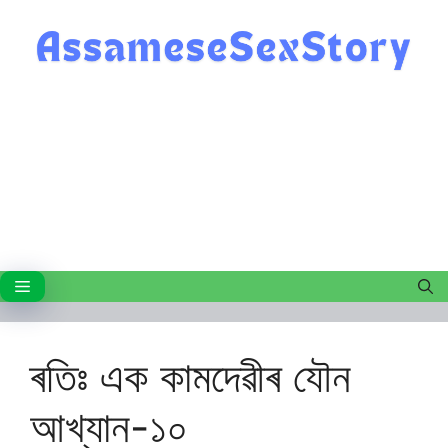
Skip
to
content
Menu
ৰতিঃ এক কামদেৱীৰ যৌন
আখ্যান-১০