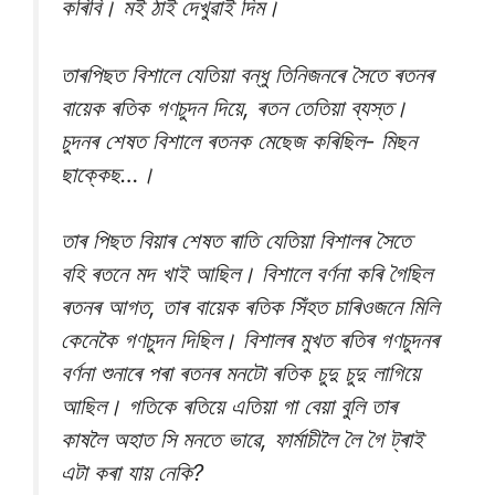
কৰিবি। মই ঠাই দেখুৱাই দিম।
তাৰপিছত বিশালে যেতিয়া বন্ধু তিনিজনৰে সৈতে ৰতনৰ
বায়েক ৰতিক গণচুদন দিয়ে, ৰতন তেতিয়া ব্যস্ত।
চুদনৰ শেষত বিশালে ৰতনক মেছেজ কৰিছিল- মিছন
ছাক্কেছ…।
তাৰ পিছত বিয়াৰ শেষত ৰাতি যেতিয়া বিশালৰ সৈতে
বহি ৰতনে মদ খাই আছিল। বিশালে বৰ্ণনা কৰি গৈছিল
ৰতনৰ আগত, তাৰ বায়েক ৰতিক সিঁহত চাৰিওজনে মিলি
কেনেকৈ গণচুদন দিছিল। বিশালৰ মুখত ৰতিৰ গণচুদনৰ
বৰ্ণনা শুনাৰে পৰা ৰতনৰ মনটো ৰতিক চুদু চুদু লাগিয়ে
আছিল। গতিকে ৰতিয়ে এতিয়া গা বেয়া বুলি তাৰ
কাষলৈ অহাত সি মনতে ভাৱে, ফাৰ্মাচীলৈ লৈ গৈ ট্ৰাই
এটা কৰা যায় নেকি?