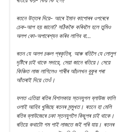
ৰতিয়ে কয়- কিয় কি হ’ল?
ৰতনে উত্তৰ দিয়ে- আৰে ইমান কাপোৰৰ ওপৰেৰে
চেক-আপ হয় জানো? সঠিককৈ কৰিবলৈ হলে তুমিও
অলপ কো-অপাৰেশ্যন কৰিব লাগিব বা…
ৰতন যে অলপ চঞ্চল প্ৰকৃতিৰ, আৰু ৰতিলৈ যে লোলুপ
দৃষ্টিৰে চাই থাকে সদায়ে, সেয়া জানে ৰতিয়ে। সেয়ে
কিঞ্চিত লাজ লাগিলেও শাৰীৰ আঁচলখন বুকুৰ পৰা
আঁতৰাই দিয়ে তেওঁ।
ফলত এতিয়া ৰতিৰ বিশালকায় স্তনযুগল ব্লাউজ ফালি
ওলাই আহিব খুজিছে ৰতনৰ সন্মুখত। ৰতনে হা মেলি
ৰতিৰ ব্লাউজেৰে ঢকা স্তনযুগলৈ কিছুপৰ চাই থাকে।
ৰতিয়ে কথাটো গম পাই লাজতে জই পৰি যায়। ৰতনৰ