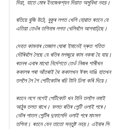
দিয়া, যাতে মোৰ ইনজেকশ্যন দিয়াত অসুবিধা নহয়।
ৰতিয়ে বুজি উঠে, বুকুৰ লগত খেলি হোৱাত ৰতনে যে
এতিয়া তেওঁৰ তপিনাৰ লগত খেলিবলৈ আগবাঢ়িছে।
দেহত কামনাৰ তেজাল ঘোৰা ইমানেই দ্ৰুত গতিত
দৌৰিবলৈ লৈছে যে ৰতিৰ মগজুৱে কাম নকৰা হৈ যায়।
ৰতনৰ এবাৰ মাথো নিৰ্দেশতে তেওঁ নিজৰ শাৰীখন
ককালৰ পৰা আঁতৰাই থৈ ককালখন ঈষৎ দাঙি হাতখন
তললৈ লৈ গৈ পেটিকোটৰ ৰচি টানি ঢিলা কৰি দিয়ে।
ৰতনে লগে লগেই পেটিকোট খন টানি তললৈ নমাই
আঠুৰ তলত ৰাখে। ফলত ৰতিৰ পেন্টি ওলাই পৰে।
নেটৰ পাতল পেন্টিৰ দুফালেদি ওলাই পৰে মা‌ংসল
তপিনা। ৰতনে যেন তাতো সন্তুষ্ট নহয়। এইবাৰ সি