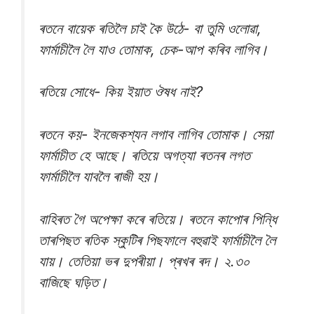
ৰতনে বায়েক ৰতিলৈ চাই কৈ উঠে- বা তুমি ওলোৱা,
ফাৰ্মাচীলৈ লৈ যাও তোমাক, চেক-আপ কৰিব লাগিব।
ৰতিয়ে সোধে- কিয় ইয়াত ঔষধ নাই?
ৰতনে কয়- ইনজেকশ্যন লগাব লাগিব তোমাক। সেয়া
ফাৰ্মাচীত হে আছে। ৰতিয়ে অগত্যা ৰতনৰ লগত
ফাৰ্মাচীলৈ যাবলৈ ৰাজী হয়।
বাহিৰত গৈ অপেক্ষা কৰে ৰতিয়ে। ৰতনে কাপোৰ পিন্ধি
তাৰপিছত ৰতিক স্কুটিৰ পিছফালে বহুৱাই ফাৰ্মাচীলৈ লৈ
যায়। তেতিয়া ভৰ দুপৰীয়া। প্ৰখৰ ৰদ। ২.৩০
বাজিছে ঘড়িত।