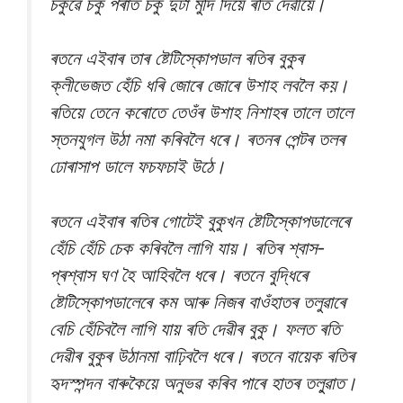
চকুৱে চকু পৰাত চকু দুটা মুদি দিয়ে ৰতি দেৱীয়ে।
ৰতনে এইবাৰ তাৰ ষ্টেটিস্কোপডাল ৰতিৰ বুকুৰ
ক্লীভেজত হেঁচি ধৰি জোৰে জোৰে উশাহ লবলৈ কয়।
ৰতিয়ে তেনে কৰোতে তেওঁৰ উশাহ নিশাহৰ তালে তালে
স্তনযুগল উঠা নমা কৰিবলৈ ধৰে। ৰতনৰ পেন্টৰ তলৰ
ঢোৰাসাপ ডালে ফচফচাই উঠে।
ৰতনে এইবাৰ ৰতিৰ গোটেই বুকুখন ষ্টেটিস্কোপডালেৰে
হেঁচি হেঁচি চেক কৰিবলৈ লাগি যায়। ৰতিৰ শ্বাস-
প্ৰশ্বাস ঘণ হৈ আহিবলৈ ধৰে। ৰতনে বুদ্ধিৰে
ষ্টেটিস্কোপডালেৰে কম আৰু নিজৰ বাওঁহাতৰ তলুৱাৰে
বেচি হেঁচিবলৈ লাগি যায় ৰতি দেৱীৰ বুকু। ফলত ৰতি
দেৱীৰ বুকুৰ উঠানমা বাঢ়িবলৈ ধৰে। ৰতনে বায়েক ৰতিৰ
হৃদস্পন্দন বাৰুকৈয়ে অনুভৱ কৰিব পাৰে হাতৰ তলু্ৱাত।