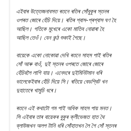
এইবাৰ উত্তেজনাবসত ৰতনে ৰতিৰ সোঁবুকুৰ স্তনৰ
ওপৰত জোৰে হেঁচি দিয়ে। ৰতিৰ শ্বাস-প্ৰশ্বাস ঘণ হৈ
আছিল। গতিকে মুখেৰে একো মাতিব নোৱাৰা হৈ
আছিল তেওঁ। যেন কন্ঠ শুকাই গৈছে।
বায়েকে একো নোকোৱা দেখি ৰতনে সাহস পাই ৰতিৰ
সোঁ আৰু বাওঁ, দুই স্তনৰ ওপৰতে জোৰে জোৰে
হেঁচিবলৈ লাগি যায়। এনেদৰে দুইমিনিটমান ধৰি
ভালেকেইবাৰ হেঁচি দিয়ে সি। ৰতিয়ে বেডশ্বিট খন
দুহাতেৰে খামুচি ধৰে।
ৰতনে এই কথাটো গম পাই অধিক সাহস পায় মনত।
সি এইবাৰ তাৰ বায়েকৰ বুকুৰ ক্লীভেজত হাত থৈ
ব্লাউজখন অলপ টানি ধৰি সোঁহাতখন লৈ গৈ সোঁ স্তনৰ