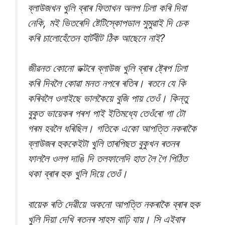
ব্লাউজখন খুলি ব্ৰাৰ ফিতাখন অলপ ঢিলা কৰি দিবা
নেকি, মই ভিতৰেদি ষ্টেটিস্কোপডাল সুমুৱাই দি চেক
কৰি চালোহেঁতেন হাৰ্টবীট ঠিক আছেনে নাই?
জীৱনত কোনো ডক্টৰে ব্লাউজ খুলি ব্ৰাৰ ষ্ট্ৰেপ ঢিলা
কৰি দিবলৈ কোৱা মনত নপৰে ৰতিৰ। ৰতনে যে কি
কৰিবলৈ ওলাইছে ভালকৈয়ে বুজি পায় তেওঁ। কিন্তু
বুকুত ভায়েকৰ পৰশ পাই ইতিমধ্যে তেওঁৰো গা টো
গৰম হবলৈ ধৰিছিল। গতিকে একো আপত্তি নকৰাকৈ
ব্লাউজৰ হুককেইটা খুলি তাৰপিছত বুকুখন ৰতনৰ
ফাললৈ ওলপ দাঙি দি তলফালেদি হাত লৈ গৈ পিঠিত
থকা ব্ৰাৰ হুক খুলি দিয়ে তেওঁ।
বায়েক ৰতি দেৱীয়ে অকনো আপত্তি নকৰাকৈ ব্ৰাৰ হুক
খুলি দিয়া দেখি ৰতনৰ সাহস বাঢ়ি যায়। সি এইবাৰ