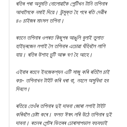
ৰতিৰ পৰা অনুমতি নোলোৱাকৈ পেন্টিখন টানি তপিনাৰ
আধালৈকে নমাই দিয়ে। উন্মুক্ত হৈ পৰে ৰতি দেৱীৰ
৪০ চাইজৰ মাংসল তপিনা।
ৰতনে তপিনাৰ ওপৰত কিছুপৰ আঙুলি বুলাই তুলাত
হাইড্ৰজেন লগাই লৈ তপিনাৰ এচোৱা ঘঁহিবলৈ লাগি
যায়। ৰতিৰ উশাহ চুটি আৰু ঘণ হৈ আহে।
এইবাৰ ৰতনে ইনজেকশ্যন এটি সাজু কৰি ৰতিলৈ চাই
কয়- তপিনাখন টাইট কৰি ধৰা বা, নহলে অসুবিধা হব
দিবলে।
ৰতিয়ে তেওঁৰ তপিনাৰ দুই দাবনা জোৰা লগাই টাইট
কৰিবলৈ চেষ্টা কৰে। ফলত ঈষৎ লৰি উঠে তপিনাৰ দুই
দাবনা। ৰতনৰ পেন্টৰ ভিতৰৰ ঢোৰাসাপডাল ফচফচাই