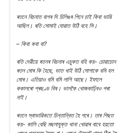
ৰতনে বিচনাত বাগৰ দি চিলিঙৰ পিনে চাই কিবা ভাৱি
আছিল। ৰতি সোমাই যোৱাত উঠি বহে সি।
– কিবা কবা বা?
ৰতি দেৱীয়ে ৰতনৰ বিচনাৰ এচুকত বহি কয়- চোৱাচোন
ৰতন মোৰ কি হৈছে, ভাত খাই উঠি সোপাকে বমি হল
মোৰ। এতিয়াও বমি বমি লাগি আছে। ইফালে
ককালৰো প্ৰছণ্ড বিষ। ভালকৈ খোজকাঢ়িবও পৰা
নাই।
ৰতনে স্বাভাৱিকতে চিন্তান্বিত হৈ পৰে। তাৰ পিছত
কয়- কালি বেছি মছলাযুক্ত খানা খোৱাৰ বাবে হয়তো