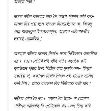
হাততে দিয়া।
ৰতনে ৰতিৰ কান্ধত হাত থৈ অভয় প্ৰদান কৰি কয়-
হাতত দিব পৰা হলে হাততে দিলোহেঁতেন বা, কিন্তু
এয়া পাৱাৰফুল ইনজেকশ্যন, হাতখন এদিনমানলৈ
লৰাবই নোৱাৰিবা।
অগত্যা ৰতিয়ে ৰতনৰ নিৰ্দেশ মতে পিঠিফালে শুবলগীয়া
হয়। ৰতনে মিচিকিয়াই হাঁহি ৰতিৰ বহলকৈ কটা
ব্লাউজৰ প্ৰায় উদং পিঠিত হাত ফুৰাই কয়- চিন্তা
নকৰিবা বা, ককালত দিয়াৰ পিছত মই বামেৰে মালিছ
কৰি দিম। তাতে ককালৰ বিষ নিমিষতে কমি যাব।
ৰতিয়ে মৌন হৈ ৰয়। অয়নে কৈ উঠে- বা তোমাৰ
শাৰীখন আঁতৰাই দি পেটিকোট খন ওলপ ঢিলা কৰি