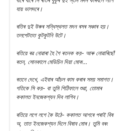
বাৰে বাৰে সি ৰতিৰ বুকুৰ দুই স্তন মৰ্দন কৰিবলৈ লাগি
যায় ভালদৰে।
ৰতিৰ দুই উৰুৰ সন্ধিস্থলত মদন ৰসৰ সঞ্চাৰ হয়।
তলপেটতত কুটকুটনি উটে।
ৰতিয়ে ৰৱ নোৱাৰা হৈ গৈ ৰতনক কয়- আৰু নোৱাৰিছোঁ
ৰতন, সোনকালে মেডিচিন দিয়া মোক…
ৰতনে দেখে, এইবাৰ আঁচল কাম কৰাৰ সময় সমাগত।
গতিকে সি কয়- বা তুমি পিঠিফালে শুৱা, তোমাৰ
ককালত ইনজেকশ্যন দিব লাগিব।
ৰতিয়ে লগে লগে কৈ উঠে- ককালত আগৰে পৰাই বিষ
অ, তাত ইনজেকশ্যন দিলে বিষাব মোৰ। তুমি বৰং