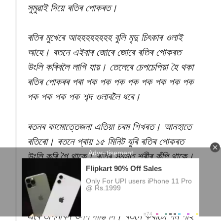
সুমুৱাই দিয়ে ৰতিৰ পোকৰত।
ৰতিৰ মুখেৰে আহহহহহহহহ বুলি মৃদু চিৎকাৰ ওলাই
আহে। ৰতনে এইবাৰ জোৰে জোৰে ৰতিৰ পোকৰত
উংলি কৰিবলৈ লাগি যায়। তেলেৰে চেপচেপিয়া হৈ থকা
ৰতিৰ পোকৰৰ পৰা পক পক পক পক পক পক পক পক
পক পক পক পক শব্দ ওলাবলৈ ধৰে।
ৰতনৰ কামোত্তেজনা এতিয়া চৰম শিখৰত। আনহাতে
ৰতিৰো। ৰতনে প্ৰায় ১৫ মিনিট যুৰি ৰতিৰ পোকৰত
উংলি কৰি গৈ থাকে। ৰতিৰ সমস্ত শৰীৰ কঁপি থাকে।
নিতম্বৰ দুই দাবনা থাকে দুলি।
এসময়ত ৰতিয়ে গোঙাই গোঙাই যোনীৰ পৰা মদন ৰস
এৰে তপিনাখন ওলপ দাঙি দি। ৰতনে কথাটো গম পাই