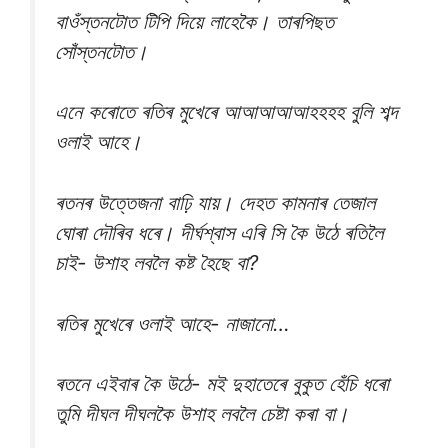
বাওঁস্তনটোত টিপি দিয়ে লাহেকৈ। তাৰপিছত
সোঁস্তনটোত।
এনে কৰোতে ৰতিৰ মুখেৰে আআআআআহহহহ বুলি শব্দ
ওলাই আহে।
ৰতনৰ উত্তেজনা বাঢ়ি যায়। দেহত কামনাৰ তেজাল
ঘোৰা দৌৰিব ধৰে। দীৰ্ঘশ্বাস এৰি সি কৈ উঠে ৰতিলৈ
চাই- উশাহ লবলৈ কষ্ট হৈছে বা?
ৰতিৰ মুখেৰে ওলাই আহে- নাজানো…
ৰতনে এইবাৰ কৈ উঠে- মই দুহাতেৰে বুকুত হেঁচি ধৰো
তুমি দীঘল দীঘলকৈ উশাহ লবলৈ চেষ্টা কৰা বা।