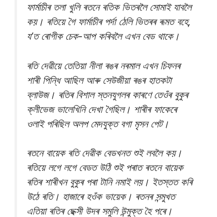
ফাৰ্মাচীৰ তলা খুলি ৰতনে ৰতিক ভিতৰলৈ সোমাই যাবলৈ
কয়। ৰতিয়ে গৈ ফাৰ্মাচীৰ পৰ্দা ঠেলি ভিতৰৰ ৰূমত বহে,
য’ত ৰোগীক চেক-আপ কৰিবলৈ এখন বেড থাকে।
ৰতি দেৱীয়ে তেতিয়া নীলা ৰঙৰ নৰমাল এখন চিফনৰ
শাৰী পিন্ধি আছিল আৰু সেউজীয়া ৰঙৰ হাতকটা
ব্লাউজ। ৰতিৰ বিশাল স্তনযুগলৰ কাৰণে তেওঁৰ বুকুৰ
ক্লীভেজ ভালেখিনি দেখা গৈছিল। শাৰীৰ ফাকেৰে
ওলাই পৰিছিল অলপ মেদযুক্ত বগা মৃসন পেট।
ৰতনে বায়েক ৰতি দেৱীক বেডখনত শুই লবলৈ কয়।
ৰতিয়ে লগে লগে বেডত উঠি শুই পৰাত ৰতনে বায়েক
ৰতিৰ শাৰীখন বুকুৰ পৰা টানি নমাই লয়। ইতস্তত কৰি
উঠে ৰতি। হাজাৰে হওঁক ভায়েক। ৰতনৰ সন্মুখত
এতিয়া ৰতিৰ ছেক্সী উদৰ সমুলি উন্মুক্ত হৈ পৰে।