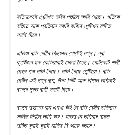
ইতিমধ্যেই পেন্টিখন ভৰিৰ পতালৈ আহি গৈছে। গতিকে
ৰতিয়ে আৰু প্ৰতিবাদ নকৰি ভৰিৰে পেন্টিখন মাটিত
নমাই দিয়ে।
এতিয়া ৰতি দেৱীৰ পিছফাল গোটেই নগ্ন। ব্ৰা
ব্লাউজৰ হুক কেতিয়াবাই খোলা হৈছে। পেটিকোট শাৰী
দেহৰ পৰা নামি গৈছে। নামি গৈছে পেন্টিয়ো। ৰতি
দেৱীৰ এই নগ্ন ৰূপ, উদং পিটি আৰু বিশাল তপিনাই
ৰতনৰ মূৰত ৰাগী লগাই দিয়ে।
ৰতনে দুহাতত বাম এমখা ঘঁহি লৈ ৰতি দেৱীৰ তপিনাত
মালিছ দিবলৈ লাগি যায়। হাতদুখন তপিনাৰ দাৱনা
দুটিত ঘুৰাই ঘুৰাই মালিছ দি থাকে ৰতনে।