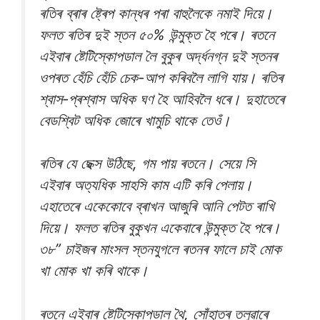
ৰতিৰ ব্ৰাৰ ষ্ট্ৰেপ কান্ধৰ পৰা বাহুলৈকে নমাই দিয়ে।
ফলত ৰতিৰ দুই স্তন ৫০% উন্মুক্ত হৈ পৰে। ৰতনে
এইবাৰ ষ্টেটিস্কোপডাল লৈ বুকুৰ অৰ্দ্ধনগ্ন দুই স্তনৰ
ওপৰত হেঁচি হেঁচি চেক-আপ কৰিবলৈ লাগি যায়। ৰতিৰ
শ্বাস-প্ৰশ্বাস অধিক ঘণ হৈ আহিবলৈ ধৰে। দুহাতেৰে
বেডশ্বিট অধিক জোৰে খামুচি থাকে তেওঁ।
ৰতিৰ যে ছেক্স উঠিছে, গম পায় ৰতনে। সেয়ে সি
এইবাৰ অত্যধিক সাহসি কাম এটি কৰি পেলায়।
এহাতেৰে একেকোবে ব্ৰাখন আজুৰি আনি পেটত ৰাখি
দিয়ে। ফলত ৰতিৰ বুকুখন একেবাৰে উন্মুক্ত হৈ পৰে।
৩৮” চাইজৰ মাংসল স্তনযুগলে ৰতনৰ ফালে চাই মোক
খা মোক খা কৰি থাকে।
ৰতনে এইবাৰ ষ্টেটিস্কোপডাল থৈ, সোঁহাতৰ তলুৱাৰে