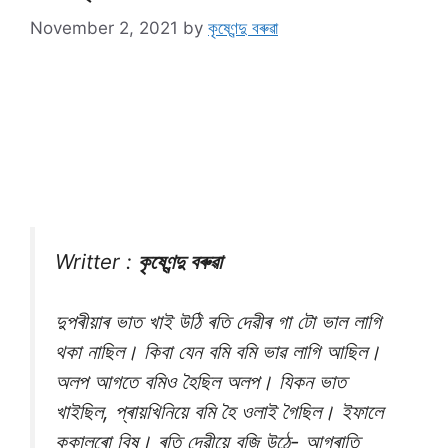
November 2, 2021
by
কৃষ্ণেন্দু বৰুৱা
Writter :
কৃষ্ণেন্দু বৰুৱা
দুপৰীয়াৰ ভাত খাই উঠি ৰতি দেৱীৰ গা টো ভাল লাগি
থকা নাছিল। কিবা যেন বমি বমি ভাৱ লাগি আছিল।
অলপ আগতে বমিও হৈছিল অলপ। যিকন ভাত
খাইছিল, প্ৰায়খিনিয়ে বমি হৈ ওলাই গৈছিল। ইফালে
ককালৰো বিষ। ৰতি দেৱীয়ে বুজি উঠে- আগৰাতি