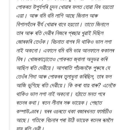
পোকৰত উপুৰ্যপৰি চুদন খোৱাৰ ফলত হোৱা বিষ হয়তো
এয়া। আৰু বমি বমি লাগি আছে জিনাল আৰু
বিশালহঁতৰ বীৰ্য খোৱাৰ বাবে হয়তো। তাতে জিনালে
তাৰ আৰু ৰতি দেৱীৰ নিজৰে প্ৰছাৱ খুৱাই দিছিল
জোৰকৰি তেওঁক। বিচনাত বাগৰ দি থাকিও ভাল লগা
নাই অকনো। এফালে বমি বমি ভাৱ আনফালে ককালৰ
বিষ। খোজকাঢ়োতেও পোকৰত জ্বালা অনুভৱ কৰি
আছিল ৰতি দেৱীয়ে। আগৰাতি পাঁচজনকৈ পুৰুষে যে
তেওঁৰ গিদা আৰু পোকৰৰ তুলাধুনা কৰিছিল, তাৰ ফল
আজি ভুগিছে ৰতি দেৱীয়ে। কি কৰা যায় বাৰু? এনেকৈ
থাকিও ভাল লগা নাই অকনো। হঠাতে মনত পৰে
ৰতনৰ কথা। ৰতন লীনাৰ সৰু ভায়েক। পেছাত
কম্পাউণ্ডাৰ। ঘৰৰ ওচৰতে থকা বজাৰখনত ফাৰ্মাচীও
আছে। গতিকে বিচনাৰ পৰা উঠি ভায়েক ৰতনৰ ৰূমলৈ
যায় ৰতি দেৱী।