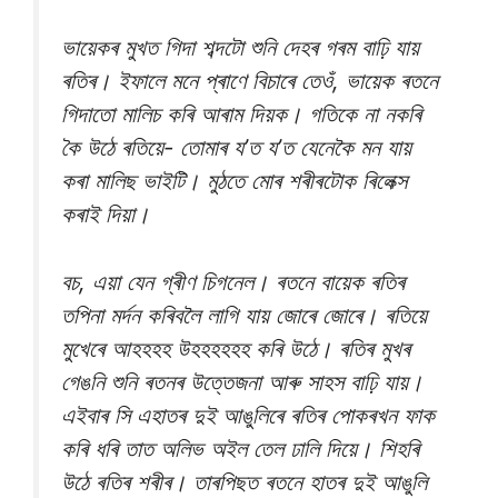
ভায়েকৰ মুখত গিদা শব্দটো শুনি দেহৰ গৰম বাঢ়ি যায়
ৰতিৰ। ইফালে মনে প্ৰাণে বিচাৰে তেওঁ, ভায়েক ৰতনে
গিদাতো মালিচ কৰি আৰাম দিয়ক। গতিকে না নকৰি
কৈ উঠে ৰতিয়ে- তোমাৰ য’ত য’ত যেনেকৈ মন যায়
কৰা মালিছ ভাইটি। মুঠতে মোৰ শৰীৰটোক ৰিলেক্স
কৰাই দিয়া।
বচ, এয়া যেন গ্ৰীণ চিগনেল। ৰতনে বায়েক ৰতিৰ
তপিনা মৰ্দন কৰিবলৈ লাগি যায় জোৰে জোৰে। ৰতিয়ে
মুখেৰে আহহহহ উহহহহহহ কৰি উঠে। ৰতিৰ মুখৰ
গেঙনি শুনি ৰতনৰ উত্তেজনা আৰু সাহস বাঢ়ি যায়।
এইবাৰ সি এহাতৰ দুই আঙুলিৰে ৰতিৰ পোকৰখন ফাক
কৰি ধৰি তাত অলিভ অইল তেল ঢালি দিয়ে। শিহৰি
উঠে ৰতিৰ শৰীৰ। তাৰপিছত ৰতনে হাতৰ দুই আঙুলি