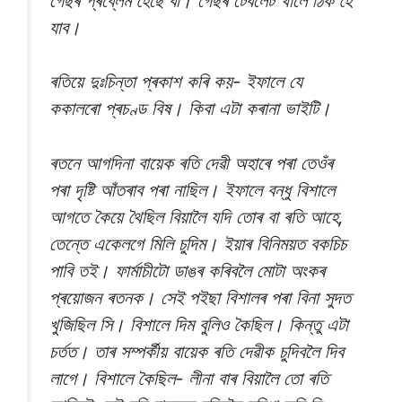
গেছৰ প্ৰব্লেম হৈছে বা। গেছৰ টেবলেট খালে ঠিক হৈ
যাব।
ৰতিয়ে দুঃচিন্তা প্ৰকাশ কৰি কয়- ইফালে যে
ককালৰো প্ৰচণ্ড বিষ। কিবা এটা কৰানা ভাইটি।
ৰতনে আগদিনা বায়েক ৰতি দেৱী অহাৰে পৰা তেওঁৰ
পৰা দৃষ্টি আঁতৰাব পৰা নাছিল। ইফালে বন্ধু বিশালে
আগতে কৈয়ে থৈছিল বিয়ালৈ যদি তোৰ বা ৰতি আহে,
তেন্তে একেলগে মিলি চুদিম। ইয়াৰ বিনিময়ত বকচিচ
পাবি তই। ফাৰ্মাচীটো ডাঙৰ কৰিবলৈ মোটা অংকৰ
প্ৰয়োজন ৰতনক। সেই পইছা বিশালৰ পৰা বিনা সুদত
খুজিছিল সি। বিশালে দিম বুলিও কৈছিল। কিন্তু এটা
চৰ্তত। তাৰ সম্পৰ্কীয় বায়েক ৰতি দেৱীক চুদিবলৈ দিব
লাগে। বিশালে কৈছিল- লীনা বাৰ বিয়ালৈ তো ৰতি