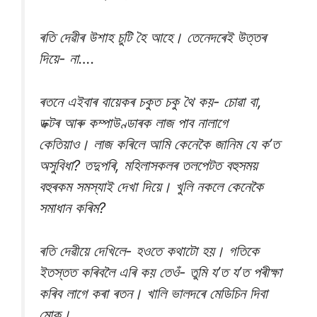
ৰতি দেৱীৰ উশাহ চুটি হৈ আহে। তেনেদৰেই উত্তৰ
দিয়ে- না….
ৰতনে এইবাৰ বায়েকৰ চকুত চকু থৈ কয়- চোৱা বা,
ডক্টৰ আৰু কম্পাউণ্ডাৰক লাজ পাব নালাগে
কেতিয়াও। লাজ কৰিলে আমি কেনেকৈ জানিম যে ক’ত
অসুবিধা? তদুপৰি, মহিলাসকলৰ তলপেটত বহুসময়
বহুৰকম সমস্যাই দেখা দিয়ে। খুলি নকলে কেনেকৈ
সমাধান কৰিম?
ৰতি দেৱীয়ে দেখিলে- হওতে কথাটো হয়। গতিকে
ইতস্তত কৰিবলৈ এৰি কয় তেওঁ- তুমি য’ত য’ত পৰীক্ষা
কৰিব লাগে কৰা ৰতন। খালি ভালদৰে মেডিচিন দিবা
মোক।