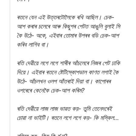
ৰতনে যেন এই উত্তৰটোলৈকে ৰখি আছিল। চেক-
আপ কৰাৰ চলেৰে আৰু কিছুপৰ পেটত আঙুলি বুলাই সি
কৈ উঠে- অকে, এইবাৰ তোমাৰ উপৰৰ বডি চেক-আপ
কৰিব লাগিব বা।
ৰতি দেৱীয়ে লগে লগে শাৰীৰ আঁচলেৰে নিজৰ পেট ঢাকি
দিয়ে। এইবাৰ ৰতনে ষ্টেটিস্কোপডাল কাণত লগাই কৈ
উঠে- আঁচলখন ওলপ আঁতৰাই দিয়া বা। কাপোৰৰ
ওপৰেৰে কেনেকৈ চেক-আপ কৰিম?
ৰতি দেৱীয়ে লাজ লাজ ভাৱত কয়- তুমি তেনেদৰেই
চোৱা না ভাইটি। ৰতনে লগে লগে কয়- কি মস্কিল…