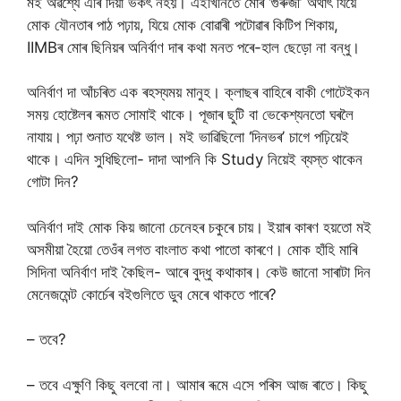
মই অৱশ্যে এৰি দিয়া ভকৎ নহয়। এইখিনিতে মোৰ ‘গুৰুজী’ অৰ্থাৎ যিয়ে
মোক যৌনতাৰ পাঠ পঢ়ায়, যিয়ে মোক বোৱাৰী পটোৱাৰ কিটিপ শিকায়,
IIMBৰ মোৰ ছিনিয়ৰ অনিৰ্বাণ দাৰ কথা মনত পৰে-হাল ছেড়ো না বন্ধু।
অনিৰ্বাণ দা আঁচৰিত এক ৰহস্যময় মানুহ। ক্লাছৰ বাহিৰে বাকী গোটেইকন
সময় হোষ্টেলৰ ৰূমত সোমাই থাকে। পূজাৰ ছুটি বা ভেকেশ্যনতো ঘৰলৈ
নাযায়। পঢ়া শুনাত যথেষ্ট ভাল। মই ভাৱিছিলো ‘দিনভৰ’ চাগে পঢ়িয়েই
থাকে। এদিন সুধিছিলো- দাদা আপনি কি Study নিয়েই ব্যস্ত থাকেন
গোটা দিন?
অনিৰ্বাণ দাই মোক কিয় জানো চেনেহৰ চকুৰে চায়। ইয়াৰ কাৰণ হয়তো মই
অসমীয়া হৈয়ো তেওঁৰ লগত বাংলাত কথা পাতো কাৰণে। মোক হাঁহি মাৰি
সিদিনা অনিৰ্বাণ দাই কৈছিল- আৰে বুদ্ধু কথাকাৰ। কেউ জানো সাৰাটা দিন
মেনেজমেন্ট কোৰ্চেৰ বইগুলিতে ডুব মেৰে থাকতে পাৰে?
– তবে?
– তবে এক্ষুণি কিছু বলবো না। আমাৰ ৰূমে এসে পৰিস আজ ৰাতে। কিছু