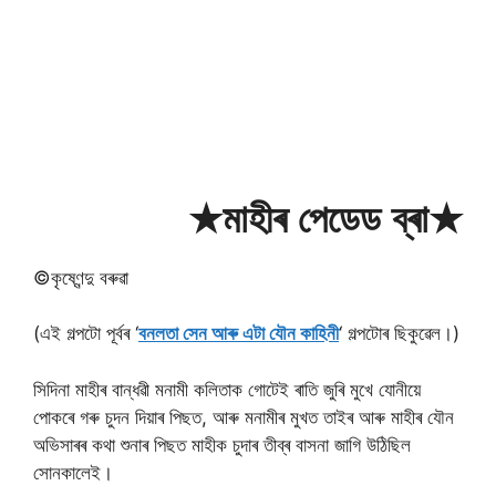
★মাহীৰ পেডেড ব্ৰা★
©কৃষ্ণেন্দু বৰুৱা
(এই গল্পটো পূৰ্বৰ ‘
বনলতা সেন আৰু এটা যৌন কাহিনী
‘ গল্পটোৰ ছিকুৱেল।)
সিদিনা মাহীৰ বান্ধৱী মনামী কলিতাক গোটেই ৰাতি জুৰি মুখে যোনীয়ে
পোকৰে গৰু চুদন দিয়াৰ পিছত, আৰু মনামীৰ মুখত তাইৰ আৰু মাহীৰ যৌন
অভিসাৰৰ কথা শুনাৰ পিছত মাহীক চুদাৰ তীব্ৰ বাসনা জাগি উঠিছিল
সোনকালেই।