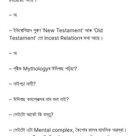
– অ
– ইউৰোপিয়ান পুৰাণ ‘New Testament’ আৰু ‘Old
Testament’ তো Incest Relationৰ কথা আছে।
– অ
– গ্ৰীক Mythologyৰ ঈদিপাছ পঢ়িছা?
– নাইপঢ়া মাহী?
– ঈদিপাছ কমপ্লেক্সৰ নাম শুনা নাই?
– সেইটো আকৌ কি বস্তু?
– সেইটো এটা Mental complex, কৈশোৰ কালৰ মানসিক অৱস্থা।