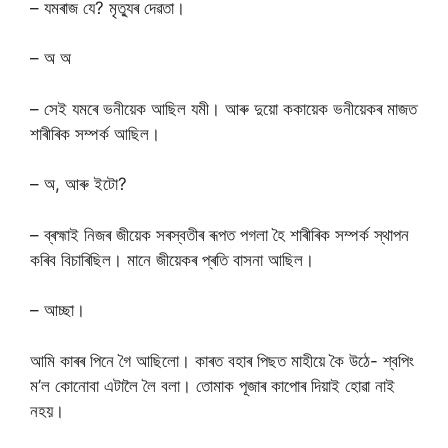
– যমৰাজ যে? মৃত্যুৰ দেৱতা।
– অ অ
– সেই যমৰে ভনীয়েক আছিল যমী। আৰু দুয়ো ককায়েক ভনীয়েকৰ মাজত
শাৰীৰিক সম্পৰ্ক আছিল।
– অ, আৰু ইটো?
– ব্ৰহ্মাই নিজৰ জীয়েক সৰস্বতীৰ ৰূপত পগলা হৈ শাৰীৰিক সম্পৰ্ক স্থাপন
কৰিব বিচাৰিছিল। মানে জীয়েকৰ প্ৰতি বাসনা আছিল।
– আচ্ছা‌।
আমি কাৰৰ পিনে গৈ আছিলো। কাৰত বহাৰ পিছত মাহীয়ে কৈ উঠে- শ্বপিং
ম’ল কোনোবা এটালৈ লৈ বলা। তোমাক পূজাৰ কাপোৰ দিয়াই হোৱা নাই
নহয়।