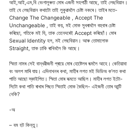
আই,আই,এম,বি বে‌ংগালুৰুত মোৰ এজনী সহপাঠী আছে, তাই লেছবিয়ান।
তাই যে লেছবিয়ান কথাটো তাই লুকুৱাবলৈ চেষ্টা নকৰে। তাইৰ মতে-
Change The Changeable , Accept The
Unchangeable , তাই কয়, মই মোক সুধৰাবলৈ বহুবাৰ চেষ্টা
কৰিছো, গতিকে মই যি, তাক তেনেদৰেই Accept কৰিছোঁ। মোৰ
Sexual Identity হল, মই লেছবিয়ান। আৰু তোমালোক
Straight, তাক ঢাকি ৰাখিবলৈ কি আছে।
স্মিতা নামৰ সেই বান্ধৱীজনী প্ৰায়ে মোৰ হোষ্টেলৰ ৰূমলৈ আহে। কেতিয়াবা
বং অলপ মাৰি যায়। এদিনাখনৰ কথা, মাহীৰ লগত মই ভিডিঅ ক’লত কথা
পাতি আছো স্কাইপিত। স্মিতা মোৰ ৰূমতে আছিল। মাহীৰ লগত ইটো-
সিটো কথা পাতি ৰাখাৰ পিছত স্মিতাই মোক কৈছিল- এইজনী তোৰ আন্টি
নেকি?
-অ
– বম হট কিন্তু।