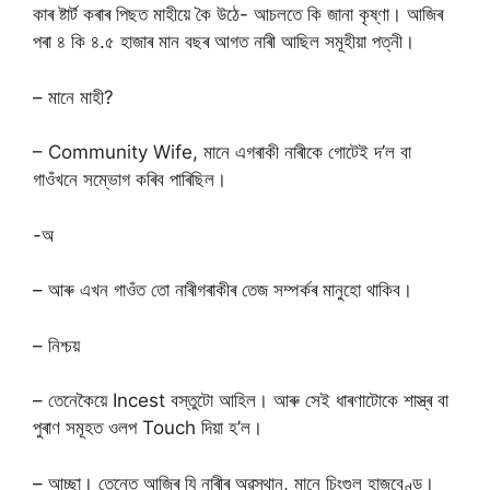
কাৰ ষ্টাৰ্ট কৰাৰ পিছত মাহীয়ে কৈ উঠে- আচলতে কি জানা কৃষ্ণা। আজিৰ
পৰা ৪ কি ৪.৫ হাজাৰ মান বছৰ আগত নাৰী আছিল সমূহীয়া পত্নী।
– মানে মাহী?
– Community Wife, মানে এগৰাকী নাৰীকে গোটেই দ’ল বা
গাওঁখনে সম্ভোগ কৰিব পাৰিছিল।
-অ
– আৰু এখন গাওঁত তো নাৰীগৰাকীৰ তেজ সম্পৰ্কৰ মানুহো থাকিব।
– নিশ্চয়
– তেনেকৈয়ে Incest বস্তুটো আহিল। আৰু সেই ধাৰণাটোকে শাস্ত্ৰ বা
পুৰাণ সমূহত ওলপ Touch দিয়া হ’ল।
– আচ্ছা। তেন্তে আজিৰ যি নাৰীৰ অৱস্থান, মানে চিংগুল হাজবেণ্ড।