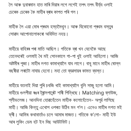
লৈ আৰু দুবাৰমান হাত মাৰি দিয়াৰ লগে লগেই তপৎ তপৎ বীৰ্য্য ওলাই
চেৰেক চেৰেক কৈ মাহীৰ ব্ৰাৰ কাপত পৰি গল।
মাহীক লৈ এয়া মোৰ প্ৰথম হস্তমৈথুন। আৰু যিকোনো প্ৰথম বস্তুৰ
সোৱাদ আপোনালোকৰো অবিদিত নহয়।
মাহীয়ে বাহিৰৰ পৰা মাতি আছিল। গতিকে ব্ৰা খন যেনেকৈ আছে
তেনেদৰেই ওলমাই থৈ মই সোনকালে গা-পা ধুই ওলাই আহিলো। আজি
অষ্টমীৰ পূজা। মাহীৰ লগত কামাখ্যালৈ যাব লাগে। বাবু মানে মাহীৰ ষোল্ল
বছৰীয়া লৰাটো নাযায় হেনো। মহা তো ব্যৱসায়ৰ কামত ব্যস্ত।
মাহীয়ে যতনাই দিয়া পুৰি চবজি খাই কামাখ্যালৈ বুলি সাজু হলো আমি।
মাহীয়ে গুলপীয়া ৰঙৰ ট্ৰান্সপাৰেন্ট শাৰী পিন্ধিছে। Matching ব্লাউজ,
শ্লীভলেজ। আনদিনা হোৱাহেঁতেন মাহীক কলোহেঁতেন- অপূৰ্ৱ লাগিছে
মাহী। আজি কিন্তু এখোপ ওপৰত উঠিব মন গ’ল। এনেও মাহীৰ লগত মই
ফ্ৰী। আমিষ কথাবাৰ্তাও চলে আমাৰ মাজত। গতিকে ক’লো- মাহী ইউ
আৰ লুকিং ডেম হট ইন দিছ আউটফিট।