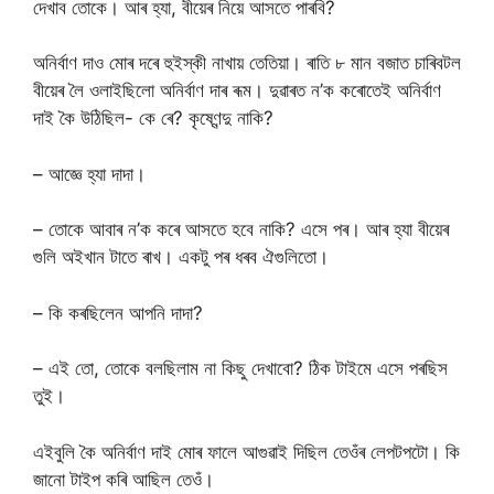
দেখাব তোকে। আৰ হ্যা, বীয়েৰ নিয়ে আসতে পাৰবি?
অনিৰ্বাণ দাও মোৰ দৰে হুইস্কী নাখায় তেতিয়া। ৰাতি ৮ মান বজাত চাৰিবটল
বীয়েৰ লৈ ওলাইছিলো অনিৰ্বাণ দাৰ ৰূম। দুৱাৰত ন’ক কৰোতেই অনিৰ্বাণ
দাই কৈ উঠিছিল- কে ৰে? কৃষ্ণেন্দু নাকি?
– আজ্ঞে হ্যা দাদা।
– তোকে আবাৰ ন’ক কৰে আসতে হবে নাকি? এসে পৰ। আৰ হ্যা বীয়েৰ
গুলি অইখান টাতে ৰাখ। একটু পৰ ধৰব ঐগুলিতো।
– কি কৰছিলেন আপনি দাদা?
– এই তো, তোকে বলছিলাম না কিছু দেখাবো? ঠিক টাইমে এসে পৰছিস
তুই।
এইবুলি কৈ অনিৰ্বাণ দাই মোৰ ফালে আগুৱাই দিছিল তেওঁৰ লেপটপটো। কি
জানো টাইপ কৰি আছিল তেওঁ।