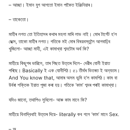
– আচ্ছা। ইমান যুগ আগতো ইমান পাকৈত ইঞ্জিনিয়াৰ‌।
– তাকেতো।
মাহীৰ লগত তো ইতিহাসৰ কথাৰ মহলা মাৰি লাভ নাই। মোৰ টাৰ্গেট হ’ল
ছেক্স, তাকো মাহীৰ লগত। গতিকে মই মোৰ বিষয়বস্তুলৈ আগবাঢ়িব
খুজিলো- আচ্ছা মাহী, এই কামাখ্যা শব্দটোৰ অৰ্থ কি?
মাহীয়ে কিছুপৰ ভাৱিলে, তাৰ পিছত উত্তৰ দিলে- দেৱীৰ যোনী ইয়াত
পৰিছে। Basically ই এক যোনীপিঠ। ৫১ তীৰ্থৰ ভিতৰত ই অন্যতম।
And You know that, আমাৰ অসম ভুমি হ’ল কামপিঠ। কাম বা
উৰ্বৰা শক্তিক ইয়াত পূজা কৰা হয়। গতিকে ‘কাম’ শব্দৰ পৰাই কামাখ্যা।
যদিও জানো, তথাপিও সুধিলো- আৰু কাম মানে কি?
মাহীয়ে বিনাদ্বিধাই উত্তৰ দিয়ে- literally কব গলে ‘কাম’ মানে Sex.
– অ