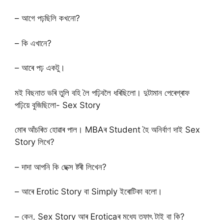
– আগে পঢ়ছিলি কখনো?
– কি এখানে?
– আৰে পঢ় একটু।
মই বিছনাত ভৰি তুলি বহি লৈ পঢ়িবলৈ ধৰিছিলো। দুটামান পেৰেগ্ৰাফ
পঢ়িয়ে বুজিছিলো- Sex Story
মোৰ আঁচৰিত হোৱাৰ পাল। MBAৰ Student হৈ অনিৰ্বাণ দাই Sex
Story লিখে?
– দাদা আপনি কি ছেক্স ষ্টৰী লিখেন?
– আৰে Erotic Story বা Simply ইৰোটিকা বলো।
– কেন, Sex Story আৰ Eroticaৰ মধ্যে তফাৎ টাই বা কি?