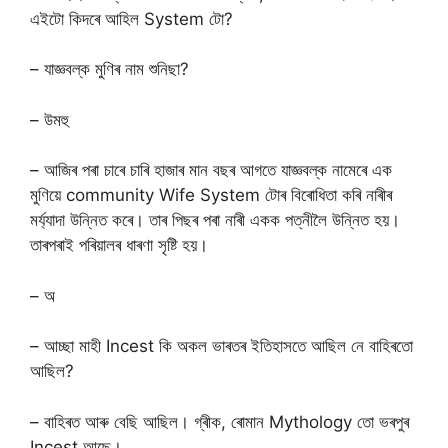
এইটো কিদৰে আহিল System টো?
– যাজ্ঞবল্ক মুণিৰ নাম শুনিছা?
– উমহু
– আজিৰ পৰা চাৰে চাৰি হাজাৰ মান বছৰ আগতে যাজ্ঞবল্ক নামেৰে এক
মুণিয়ে community Wife System টোৰ বিৰোধিতা কৰি নাৰীৰ
মৰ্য্যাদা উন্নিত কৰে। তাৰ পিছৰ পৰা নাৰী একক পত্নীলৈ উন্নিত হয়।
তাৰপৰাই পৰিয়ালৰ ধাৰণা সৃষ্টি হয়।
– অ
– আচ্ছা মাহী Incest কি অকল ভাৰতৰ ইতিহাসতে আছিল নে বাহিৰতো
আছিল?
– বাহিৰত আৰু বেছি আছিল। গ্ৰীক, ৰোমান Mythology তো ভৰপুৰ
Incest আছে।