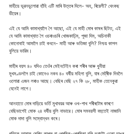
মাহীয়ে ভূৱনভুলোৱা হাঁহি এটি মাৰি উত্তৰ দিলে- অহ, ৰিয়েলী? থেংকছ
ডীয়েৰ।
এই যে আমি কামাখ্যালৈ গৈ আছো, এই যে মাহী মোৰ কাষৰ ছিটত, এই
যে আমি কামাখ্যাত গৈ ওচৰাওচৰি খোজকাঢ়িম, পূজা দিম, অচিনাকী
কোনোবাই আমালৈ চাই কবনে- মাহী আৰু ভতিজা বুলি? নিশ্চয় কাপল
বুলিয়ে ভাৱিব।
মাহীৰ বয়স ৪০ যদিও তেওঁৰ মেইনটেইন কৰা শৰীৰ আৰু ধুনীয়া
মুখমণ্ডললৈ চাই কোনেও নকব ৪০ বৰ্ষীয় মহিলা বুলি, যাৰ মেট্ৰীক দিবলৈ
ওলোৱা এজন লৰাও আছে। বেছিৰ বেছি ২৭ কি ২৮, মাহীক তেনেকুৱা
যেনেই লাগে।
আনহাতে মোৰ দাড়িয়ে ভৰ্তি মুখাবয়ৱ আৰু ওখ-পাখ শৰীৰটোৰ কাৰণে
বেছিভাগেই মোক ২৪ বৰ্ষীয় বুলি নাভাৱে। মোৰ সমবয়সী বহুতেই নাজানি
মোক দাদা বুলি সম্বোন্ধন কৰে।
গতিকে আমাক মেৰিড কাপল বা প্ৰেমিক-প্ৰেমিকা বুলি ভৱাটো একো ডাঙৰ