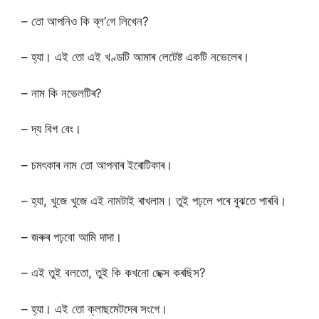
– তো আপনিও কি ব্ল’গে লিখেন?
– হ্যা। এই তো এই খণ্ডটি আমাৰ লেটেষ্ট একটি নভেলেৰ।
– নাম কি নভেলটিৰ?
– দ্য বিগ বেং।
– চমৎকাৰ নাম তো আপনাৰ ইৰোটিকাৰ।
– হ্যা, খুজে খুজে এই নামটাই ৰাখলাম। তুই পঢ়লে পৰে বুঝতে পাৰবি।
– জৰুৰ পঢ়বো আমি দাদা।
– এই তুই বলতো, তুই কি কখনো ছেক্স কৰছিস?
– হ্যা। এই তো ক্লাছমেটদেৰ সংগে।