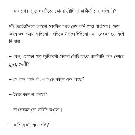
– আৰ তোৰ গ্ৰামেৰ বাৰীতে, কোনো বৌদি বা কাকীমনিদেৰ কৰিস নি?
মই তেতিয়ালৈকে কোনো বোৱাৰীৰ লগত চেক্স কৰি পোৱা নাছিলো। ছেক্স
কৰাৰ কথা ভৱাও নাছিলো। গতিকে উত্তৰ দিছিলো- না, সেৰকম তো কৰি
নি দাদা।
– কেন, তোদেৰ পাৰা প্ৰতিবেসী কোনো বৌদি অথবা কাকীমনি নেই দেখতে
সুন্দৰ, ছেক্সী?
– সে আৰ বলাৰ কি, এক ছে বৰকৰ এক আছে?
– ইচ্ছে কৰে না কৰতে?
– না সেৰকম তো ভাৱিনি কখনো।
– আমি একটা কথা বলি?