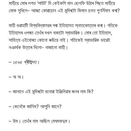
মাহীয়ে মোৰ লগত ‘পাউট’ দি কেইকপি মান ছেলফি উঠাৰ পিছত মাহীয়ে
মোক সুধিলে- আচ্ছা কোৱাচোন এই মন্দিৰটো কিমান চনত পুণৰ্নিমান কৰা?
মাহী গুৱাহাটী বিশ্ববিদ্যালয়ৰ পৰা ইতিহাসত স্নাতকোত্তৰ কৰা। গতিকে
ইতিহাসৰ ওপৰত তেওঁৰ দখল থকাটো স্বাভাৱিক। মোৰ তো ইতিহাস,
সাহিত্য এইবোৰত কোনো ৰুচিয়ে নাই। গতিকেই স্বাভাৱিক ভাৱেই
নঞাৰ্থক উত্তৰ দিলো- নাজানো মাহী।
– ১৫৬৫ খ্ৰীষ্টাব্দত।
– অ অ।
– জানানে এই মন্দিৰটো বনোৱা ইঞ্জিনিয়াৰ জনৰ নাম কি?
– কেনেকৈ জানিম? আপুনি জানে?
– উম। তেওঁৰ নাম আছিল মেঘমকদুম।