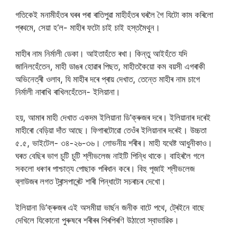
গতিকেই মনামীহঁতৰ ঘৰৰ পৰা ৰাতিপুৱা মাহীহঁতৰ ঘৰলৈ গৈ যিটো কাম কৰিলো
প্ৰথমে, সেয়া হ’ল- মাহীৰ ফটো চাই চাই হস্তমৈথুন।
মাহীৰ নাম নিৰ্মালী ডেকা। আইতাহঁতে ৰখা। কিন্তু আইহঁতে যদি
জানিলহেঁতেন, মাহী ডাঙৰ হোৱাৰ পিছত, মাহীতকৈয়ো কম বয়সী এগৰাকী
অভিনেত্ৰী ওলাব, যি মাহীৰ দৰে প্ৰায় দেখাত, তেন্তে মাহীৰ নাম চাগে
নিৰ্মালী নাৰাখি ৰাখিলহেঁতেন- ইলিয়ানা।
হয়, আমাৰ মাহী দেখাত একদম ইলিয়ানা ডি’ক্ৰুজৰ দৰে। ইলিয়ানাৰ দৰেই
মাহীৰো বেড়িয়া দাঁত আছে। ফিগাৰটোৱো তেওঁৰ ইলিয়ানাৰ দৰেই। উচ্চতা
৫.৫, ভাইটেল- ৩৪-২৬-৩৬। লোভনীয় শৰীৰ। মাহী যথেষ্ট আধুনীকাও।
ঘৰত বেছিৰ ভাগ চুটি চুটি শ্লীভলেজ নাইটি পিন্ধি থাকে। বাহিৰলৈ গলে
সকলো ধৰণৰ পাশ্চাত্য পোছাক পৰিধান কৰে। বিহু পূজাই শ্লীভলেজ
ব্লাউজৰ লগত ট্ৰান্সপাৰেন্ট শাৰী পিন্ধাটো সচৰাচৰ দেখো।
ইলিয়ানা ডি’ক্ৰুজৰ এই অসমীয়া ভাৰ্ছন জনীক বাটে পথে, ট্ৰেইনে বাছে
দেখিলে যিকোনো পুৰুষৰে শৰীৰৰ পিৰপিৰণি উঠাতো স্বাভাৱিক।