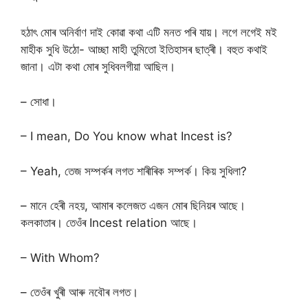
হঠাৎ মোৰ অনিৰ্বাণ দাই কোৱা কথা এটি মনত পৰি যায়। লগে লগেই মই
মাহীক সুধি উঠো- আচ্ছা মাহী তুমিতো ইতিহাসৰ ছাত্ৰী। বহুত কথাই
জানা। এটা কথা মোৰ সুধিবলগীয়া আছিল।
– সোধা।
– I mean, Do You know what Incest is?
– Yeah, তেজ সম্পৰ্কৰ লগত শাৰীৰিক সম্পৰ্ক। কিয় সুধিলা?
– মানে হেৰী নহয়, আমাৰ কলেজত এজন মোৰ ছিনিয়ৰ আছে।
কলকাতাৰ। তেওঁৰ Incest relation আছে।
– With Whom?
– তেওঁৰ খুৰী আৰু নবৌৰ লগত।