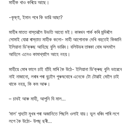
মাহীক খাও কৰিয়ে আছে।
-কৃষ্ণা, ইমান পৰে কি ভাৱি আছা?
মাহীৰ মাতত বাস্তৱলৈ উভতি আহো মই। কাৰখন পাৰ্ক কৰি মন্দিৰলৈ
সোমাই যোৱা ৰাস্তাত মাহীক কলো- মাহী আপোনাক দেখি বহুতেই কিজানি
ইলিয়ানা ডি’ক্ৰুছ আহিছে বুলি ভাৱিব। বলিউডৰ তাৰকা বোৰ অসমলৈ
আহিলে এনেও কামাখ্যালৈ আহে নহয়।
মাহীয়ে মোৰ ফালে চাই হাঁহি মাৰি কৈ উঠে- ইলিয়ানা ডি’ক্ৰুছ বুলি ভাৱেনে
নাই নাজানো, লৰাৰ পৰা বুঢ়ালৈ পুৰুষবোৰে এনেকে টো টোৱাই মোলৈ চাই
থাকে নহয়, কি কম আৰু।
– চাবই আৰু মাহী, আপুনি যি মাল…
‘মাল’ শব্দটো মুখৰ পৰা অজানিতে পিছলি ওলাই যায়। ভুল ধৰিব পাৰি লগে
লগে কৈ উঠো- উপছ্ ছৰী…