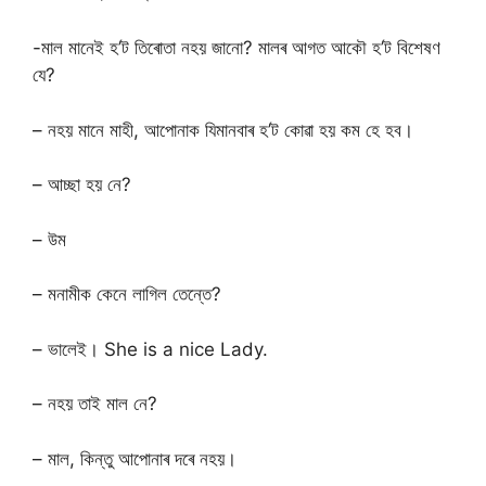
-মাল মানেই হ’ট তিৰোতা নহয় জানো? মালৰ আগত আকৌ হ’ট বিশেষণ
যে?
– নহয় মানে মাহী, আপোনাক যিমানবাৰ হ’ট কোৱা হয় কম হে হব।
– আচ্ছা হয় নে?
– উম
– মনামীক কেনে লাগিল তেন্তে?
– ভালেই। She is a nice Lady.
– নহয় তাই মাল নে?
– মাল, কিন্তু আপোনাৰ দৰে নহয়।