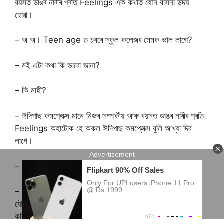
বয়সত ডাঙৰ নাৰীৰ প্ৰতি Feelings এক কথাত যৌন বাসনা উদয়
হোৱা।
– অ অ। Teen age ত চবৰে স্কুল কলেজৰ মেমক ভাল লাগে?
– মই এটা কথা কি ভাৱো জানা?
– কি মাহী?
– ঈদিপাছ কমপ্লেক্স মানে নিজৰ সম্পৰ্কীয় আৰু বয়সত ডাঙৰ নাৰীৰ প্ৰতি
Feelings অহাটোক হে অকল ঈদিপাছ কমপ্লেক্স বুলি আখ্যা দিব
লাগে।
– কিয়?
– কিয় জানা? কাৰণ ঈদিপাছ নামৰ ৰজা জনে নিজৰ মাকৰে প্ৰেমত পৰি
যৌন সম্পৰ্ক গঢ়ি তুলিছিল। আৰু তাৰ কাৰণে আগত নিজ পিতৃক হত্যা
কৰিছিল।