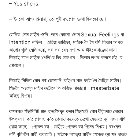
– Yes she is.
– ইনকো আগৰ মিলানা, তো পুৰী ৰাৎ পেল দুংগা ডিলডো ছে।
তেতিয়া মোৰ মাহীৰ প্ৰতি তেনে কোনো ধৰণৰ Sexual Feelings বা
Intention নাছিল। এতিয়া ভাৱিছো, মাহীক লৈ গৈ যদি স্মিতাৰ আগত
কাপোৰ খুলি মেলি ধৰো, লৰা লৰা যেন লগা আৰু টাইকোৱাণ্ডো জানা
স্মিতাই চাগে মাহীক ‘পেলি’য়ে দিব ভালধৰে। স্মিতাৰ লগত বলেৰে মই য়ে
নোৱাৰো।
স্মিতাই সিদিনা মোৰ পৰা জোৰকৰি কেইখন মান ফটো লৈ গৈছিল মাহীৰ।
পিছলৈ অৱশ্যে মাহীৰ ফটোৰে কি কৰিছে নাজানো। masterbate
কৰিছে নিশ্চয়।
বাথৰূমত পাঁছমিনিট মান হস্তমৈথুন কৰাৰ পিছতেই মোৰ বীৰ্য্যপাত হোৱাৰ
উপক্ৰম। ক’ত পেলাও ক’ত পেলাও কৰোতে দেখো হেঙাৰত ব্ৰা এখন ৰাখি
থোৱা আছে। পেডেড ব্ৰা। মাহীয়ে পেডেড ব্ৰা পিন্ধে নিশ্চয়। ঘৰখনত
নাৰী বুলিবলৈ মাহী অকলেই। গতিকে অগত্যা মাহীৰ পেডেড ব্ৰা খন হাতত