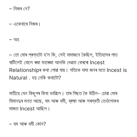
– নিজৰ নে?
– একেবাৰে নিজৰ।
– অহ
– তো মোৰ প্ৰশ্নটো হ’ল কি, সেই দাদাজনে কৈছিল, ইতিহাসৰ পাত
ঘাটিলেই বোলে ৰজা মহাৰজা আনকি দেৱতা বোৰৰো Incest
Relationshipৰ কথা পোৱা যায়। গতিকে দাদা জনৰ মতে Incest is
Natural . হয় নেকি কথাটো?
মাহীয়ে যেন কিছুপৰ কিবা ভাৱিলে। তাৰ পিছত কৈ উঠিল- চোৱা মোৰ
যিমানদুৰ মনত আছে, যম আৰু যমী, ব্ৰহ্মা আৰু সৰস্বতী তেওঁলোকৰ
মাজত Incest আছিল।
– যম আৰু যমী কোন?