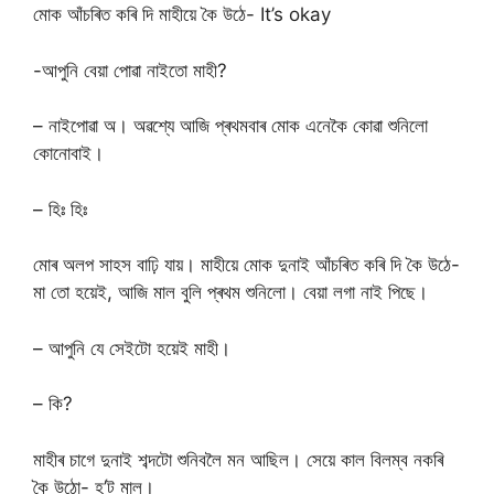
মোক আঁচৰিত কৰি দি মাহীয়ে কৈ উঠে- It’s okay
-আপুনি বেয়া পোৱা নাইতো মাহী?
– নাইপোৱা অ। অৱশ্যে আজি প্ৰথমবাৰ মোক এনেকৈ কোৱা শুনিলো
কোনোবাই।
– হিঃ হিঃ
মোৰ অলপ সাহস বাঢ়ি যায়। মাহীয়ে মোক দুনাই আঁচৰিত কৰি দি কৈ উঠে-
মা তো হয়েই, আজি মাল বুলি প্ৰথম শুনিলো। বেয়া লগা নাই পিছে।
– আপুনি যে সেইটো হয়েই মাহী।
– কি?
মাহীৰ চাগে দুনাই শব্দটো শুনিবলৈ মন আছিল। সেয়ে কাল বিলম্ব নকৰি
কৈ উঠো- হ’ট মাল।