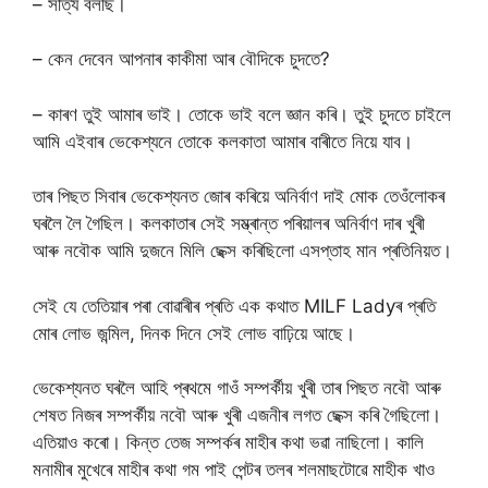
– সত্যি বলছি।
– কেন দেবেন আপনাৰ কাকীমা আৰ বৌদিকে চুদতে?
– কাৰণ তুই আমাৰ ভাই। তোকে ভাই বলে জ্ঞান কৰি। তুই চুদতে চাইলে
আমি এইবাৰ ভেকেশ্যনে তোকে কলকাতা আমাৰ বাৰীতে নিয়ে যাব।
তাৰ পিছত সিবাৰ ভেকেশ্যনত জোৰ কৰিয়ে অনিৰ্বাণ দাই মোক তেওঁলোকৰ
ঘৰলৈ লৈ গৈছিল। কলকাতাৰ সেই সম্ভ্ৰান্ত পৰিয়ালৰ অনিৰ্বাণ দাৰ খুৰী
আৰু নবৌক আমি দুজনে মিলি ছেক্স কৰিছিলো এসপ্তাহ মান প্ৰতিনিয়ত।
সেই যে তেতিয়াৰ পৰা বোৱাৰীৰ প্ৰতি এক কথাত MILF Ladyৰ প্ৰতি
মোৰ লোভ জন্মিল, দিনক দিনে সেই লোভ বাঢ়িয়ে আছে।
ভেকেশ্যনত ঘৰলৈ আহি প্ৰথমে গাওঁ সম্পৰ্কীয় খুৰী তাৰ পিছত নবৌ আৰু
শেষত নিজৰ সম্পৰ্কীয় নবৌ আৰু খুৰী এজনীৰ লগত ছেক্স কৰি গৈছিলো।
এতিয়াও কৰো। কিন্ত তেজ সম্পৰ্কৰ মাহীৰ কথা ভৱা নাছিলো। কালি
মনামীৰ মুখেৰে মাহীৰ কথা গম পাই পেন্টৰ তলৰ শলমাছটোৱে মাহীক খাও