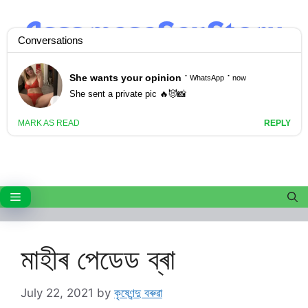
Skip
to
content
Menu
মাহীৰ পেডেড ব্ৰা
July 22, 2021
by
কৃষ্ণেন্দু বৰুৱা