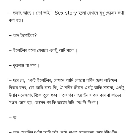
– তফাৎ আছে। দেখ ভাই। Sex story হলো যেখানে সুধু ছেক্সেৰ কথা
বলা হয়।
– আৰ ইৰোটিকা?
– ইৰোটিকা হলো যেখানে একটু আৰ্ট থাকে।
– বুঝলাম না দাদা।
– ধৰে নে, একটি ইৰোটিকা, যেখানে আমি কোনো নাৰীৰ ছেক্স লাইফেৰ
বিষয়ে বলব, তো আমি কৰব কি, ঐ নাৰীৰ জীৱনে একটু ঝাকি মাৰবো, একটু
উনাৰ মনোজগৎ টাকে তুলে ধৰব। তাৰ পৰ নাহয় উনাৰ কাৰ কাৰ বা কাদেৰ
সংগে ছেক্স হয়, ছেক্সেৰ পৰ কি ভাৱেন উনি সেগুলি লিখব।
– অ
– আৰ সেগুলিৰ বৰ্ণনা আমি অই নেটে পাওৱা সহজলভ্য ছেক্স ষ্টৰীগুলিৰ