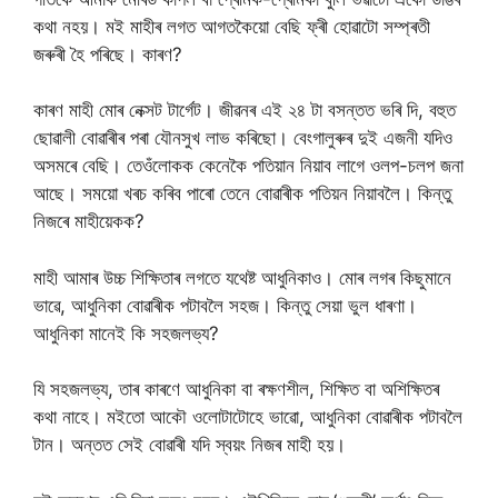
কথা নহয়। মই মাহীৰ লগত আগতকৈয়ো বেছি ফ্ৰী হোৱাটো সম্প্ৰতী
জৰুৰী হৈ পৰিছে। কাৰণ?
কাৰণ মাহী মোৰ নেক্সট টাৰ্গেট। জীৱনৰ এই ২৪ টা বসন্তত ভৰি দি, বহুত
ছোৱালী বোৱাৰীৰ পৰা যৌনসুখ লাভ কৰিছো। বেংগালুৰুৰ দুই এজনী যদিও
অসমৰে বেছি। তেওঁলোকক কেনেকৈ পতিয়ান নিয়াব লাগে ওলপ-চলপ জনা
আছে। সময়ো খৰচ কৰিব পাৰো তেনে বোৱাৰীক পতিয়ন নিয়াবলৈ। কিন্তু
নিজৰে মাহীয়েকক?
মাহী আমাৰ উচ্চ শিক্ষিতাৰ লগতে যথেষ্ট আধুনিকাও। মোৰ লগৰ কিছুমানে
ভাৱে, আধুনিকা বোৱাৰীক পটাবলৈ সহজ। কিন্তু সেয়া ভুল ধাৰণা।
আধুনিকা মানেই কি সহজলভ্য?
যি সহজলভ্য, তাৰ কাৰণে আধুনিকা বা ৰক্ষণশীল, শিক্ষিত বা অশিক্ষিতৰ
কথা নাহে। মইতো আকৌ ওলোটাটোহে ভাৱো, আধুনিকা বোৱাৰীক পটাবলৈ
টান। অন্তত সেই বোৱাৰী যদি স্বয়ং নিজৰ মাহী হয়।