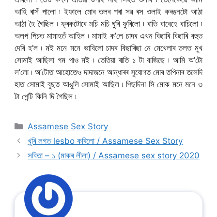
আহি ৰাসঁ পালো ৷ ইফালে মোৰ তলৰ পৰা সৱ ৰস ওলাই কৰঙনটো আঠা
আঠা হৈ গৈছিল ৷ ফ্ৰকটোৰে মচি মচি ঘুৰি ফুৰিলো ৷ ৰাতি বাবেহে বাচিলো ৷
অলপ পিচত মামাহতঁ আহিল ৷ মামাই ক’লে চাদৰ এখন বিছাৰি বিছাৰি বহুত
দেৰি হ’ল ৷ মই মনে মনে ভাবিলো চাদৰ বিছাৰিছা নে মেখেলাৰ তলত মুখ
সোমাই আছিলা গম পাও মই ৷ তেতিয়া ৰাতি ১ টা বাজিছে ৷ আমি অ’টো
ল’লো ৷ অ’টোত আহোতেও দাদাজনে আন্ধাৰৰ সুযোগত মোৰ তপিনাৰ তলেদি
হাত সোমাই বুছত আঙুলি সোমাই আছিল ৷ পিছদিনা সি মোক মনে মনে ৩
টা পেন্টি কিনি দি গৈছিল ৷
Categories
Assamese Sex Story
খুৰি লগত lesbo কৰিলো / Assamese Sex Story
সবিতা – ১ (মাকৰ লীলা) / Assamese sex story 2020