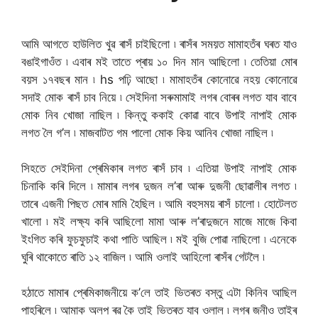
আমি আগতে হাউলিত খুৱ ৰাসঁ চাইছিলো ৷ ৰাসঁৰ সময়ত মামাহতঁৰ ঘৰত যাও
বঙাইগাওঁত ৷ এবাৰ মই তাতে প্ৰায় ১০ দিন মান আছিলো ৷ তেতিয়া মোৰ
বয়স ১৭বছৰ মান ৷ hs পঢ়ি আছো ৷ মামাহতঁৰ কোনোৱে নহয় কোনোৱে
সদাই মোক ৰাসঁ চাব নিয়ে ৷ সেইদিনা সৰুমামাই লগৰ বোৰৰ লগত যাব বাবে
মোক নিব খোজা নাছিল ৷ কিন্তু ককাই কোৱা বাবে উপাই নাপাই মোক
লগত লৈ গ’ল ৷ মাজবাটত গম পালো মোক কিয় আনিব খোজা নাছিল ৷
সিহতে সেইদিনা প্ৰেমিকাৰ লগত ৰাসঁ চাব ৷ এতিয়া উপাই নাপাই মোক
চিনাকি কৰি দিলে ৷ মামাৰ লগৰ দুজন ল’ৰা আৰু দুজনী ছোৱালীৰ লগত ৷
তাৰে এজনী পিছত মোৰ মামি হৈছিল ৷ আমি বহুসময় ৰাসঁ চালো ৷ হোটেলত
খালো ৷ মই লক্ষ্য কৰি আছিলো মামা আৰু ল’ৰাদুজনে মাজে মাজে কিবা
ইংগিত কৰি ফুচফুচাই কথা পাতি আছিল ৷ মই বুজি পোৱা নাছিলো ৷ এনেকে
ঘুৰি থাকোতে ৰাতি ১২ বাজিল ৷ আমি ওলাই আহিলো ৰাসঁৰ গেটলৈ ৷
হঠাতে মামাৰ প্ৰেমিকাজনীয়ে ক’লে তাই ভিতৰত বস্তু এটা কিনিব আছিল
পাহৰিলে ৷ আমাক অলপ ৰৱ কৈ তাই ভিতৰত যাব ওলাল ৷ লগৰ জনীও তাইৰ