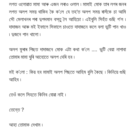
লগত ওলোৱাত মামা আৰু এজন লৰাও ওলাল ৷ মামাই মোক তাৰ লগৰ জনৰ
লগত অলপ সময় থাকিব কৈ ক’লে যে তহ’ত অলপ সময় ৰাসঁকে চা আমি
সৌ মেলাখনৰ পৰা দুপদমান বস্তু লৈ আহিচো ৷ এইবুলি সিহঁত গুছি গ’ল ৷
দাদাজন আৰু মই ইফালে সিফালে চাওতে দাদাজনে কলে বলা ভন্টি পান খাও
৷ দুজনে পান খালো ৷
অলপ ফুৰাৰ পিছত দাদাজনে মোক এটা কথা ক’লে …. ভন্টি বেয়া নাপাবা
তোমাৰ মামা ঘুৰি আহোতে অলপ দেৰি হব ৷
মই ক’লো : কিয় হব মামাই অলপ পিছতে আহিম বুলি কৈছে ৷ কিনিয়ে গুছি
আহিব ৷
তেওঁ কলে সিহতে কিনিব যোৱা নাই ৷
তেন্তে ?
আহা তোমাক দেখাম ৷