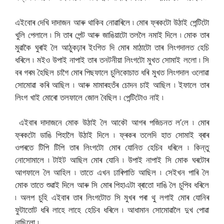
এইবোৰ দেখি দাদাজন আৰু থাকিব নোৱাৰিলে ৷ মোৰ ফ্ৰকটো উঠাই পেন্টিটো
খুলি পেলালে ৷ সি তাৰ পেন্ট আৰু জাঙিয়াটো তললৈ নমাই দিলে ৷ মোক তাৰ
মুৱাকৈ ঘুৰাই লৈ আঠুকঢ়াৰ ইংগিত দি মোৰ মাঠাটো তাৰ লিংগদালত হেচি
ধৰিলে ৷ মইও উপাই নাপাই তাৰ তনটনীয়া লিংগটো মুখত সোমাই ললো ৷ সি
বৰ গৰম হৈছিল চাগৈ মোৰ পিছফালে চুলিকোচাত ধৰি মুখত লিংগদাল ওলোৱা
সোমোৱা কৰি আছিল ৷ আৰু মামাৰহতঁৰ চোদন চাই আছিল ৷ ইফালে তাৰ
লিংগ খাই মোৰো তলফালে জোল বৈছিল ৷ পেন্টিটোও নাই ৷
এইবাৰ দাদাজনে মোক উঠাই লৈ আকৌ আগৰ পজিচনত ল’লে ৷ মোৰ
ফ্ৰকটো ডাঙি পিহালৈ উঠাই দিলে ৷ ফ্ৰকৰ তলেদি হাত সোমাই ব্ৰাৰ
ওপৰতে টিপি টিপি তাৰ লিংগটো মোৰ যোনিত হেচিব ধৰিলে ৷ কিন্তু
নোসোমালে ৷ টাইট আছিল মোৰ যোনি ৷ উপাই নাপাই সি মোক ঘৰটোৰ
আগফালে লৈ আহিল ৷ তাতে এখন ঢাৰিপাতি আছিল ৷ সেইখন পাৰি লৈ
মোক তাতে শুৱাই দিলে আৰু সি মোৰ পিহাএটা ব্ৰাতো দাঙি লৈ চুপিব ধৰিলে
৷ অলপ চুহি এইবাৰ তাৰ লিংগটোত সি মুখৰ পৰা থু লগাই মোৰ যোনিৰ
ফুটাতোট ধৰি লাহে লাহে হেচিব ধৰিলে ৷ আধামান সোমোৱালৈ দুখ পোৱা
নাছিলো ৷