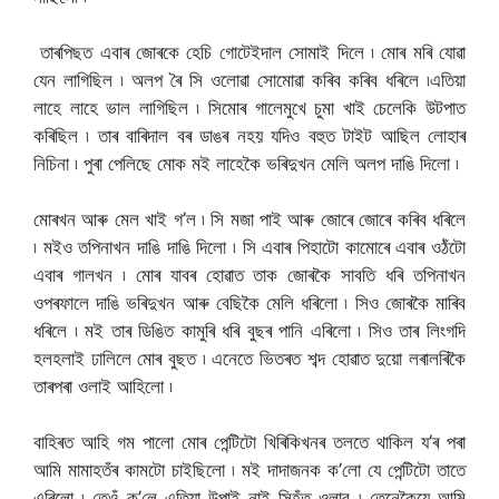
তাৰপিছত এবাৰ জোৰকে হেচি গোটেইদাল সোমাই দিলে ৷ মোৰ মৰি যোৱা
যেন লাগিছিল ৷ অলপ ৰৈ সি ওলোৱা সোমোৱা কৰিব কৰিব ধৰিলে ৷এতিয়া
লাহে লাহে ভাল লাগিছিল ৷ সিমোৰ গালেমুখে চুমা খাই চেলেকি উটপাত
কৰিছিল ৷ তাৰ বাৰিদাল বৰ ডাঙৰ নহয় যদিও বহুত টাইট আছিল লোহাৰ
নিচিনা ৷ পুৰা পেলিছে মোক মই লাহেকৈ ভৰিদুখন মেলি অলপ দাঙি দিলো ৷
মোৰখন আৰু মেল খাই গ’ল ৷ সি মজা পাই আৰু জোৰে জোৰে কৰিব ধৰিলে
৷ মইও তপিনাখন দাঙি দাঙি দিলো ৷ সি এবাৰ পিহাটো কামোৰে এবাৰ ওঠঁটো
এবাৰ গালখন ৷ মোৰ যাবৰ হোৱাত তাক জোৰকৈ সাবতি ধৰি তপিনাখন
ওপৰফালে দাঙি ভৰিদুখন আৰু বেছিকৈ মেলি ধৰিলো ৷ সিও জোৰকৈ মাৰিব
ধৰিলে ৷ মই তাৰ ডিঙিত কামুৰি ধৰি বুছৰ পানি এৰিলো ৷ সিও তাৰ লিংগদি
হলহলাই ঢালিলে মোৰ বুছত ৷ এনেতে ভিতৰত শব্দ হোৱাত দুয়ো লৰালৰিকৈ
তাৰপৰা ওলাই আহিলো ৷
বাহিৰত আহি গম পালো মোৰ পেন্টিটো খিৰিকিখনৰ তলতে থাকিল য’ৰ পৰা
আমি মামাহতঁৰ কামটো চাইছিলো ৷ মই দাদাজনক ক’লো যে পেন্টিটো তাতে
এৰিলো ৷ তেওঁ ক’লে এতিয়া উপাই নাই সিহঁত ওলাব ৷ তেনেকৈয়ে আমি