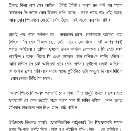
টিকাত কিবা লগা যেন লাগিল ৷ টাইট টাইট ৷ অলপ মন কৰি গম পালো
দাদাজনৰ লিংগডাল মোৰ টিকাত লাগি আছে ৷ লাহে লাহে ডাং খাই আছে
আৰু মোৰ পিছফালে হেচাটো বেছি হৈছে ৷ মই একো কব পৰা নাই ৷
মামাই গম পালে সর্বনাশ হব ৷ দাদাজনৰ চাগৈ মোতকৈয়ো অৱস্থা বেয়া
হৈছিল ৷ সি মোৰ টিকাত হেচি হেচি দিয়ে মাজে মাজে ৷ মই আগৰ পৰাই
শকত আছিলো ৷ তপিনা দুখনো ডাঙৰ আছিল কোমলো ৷ সি হেচি মজা
পাইছিল ৷ অলপ পিছত সি এখন হাতেৰে মোৰ তপিনাখন লাৰিব ধৰিলে ৷
আমি হাউলি লৈ চাই আছিলো বাবে মোৰ তপিনাৰ ফুটাতো ওলাই আছিল ৷
সি তপিনা দুখন লাৰি লাৰি মাজে মাজে ফুটাটোত দুটা আঙুলি দি লাৰি দিছিল
৷ মোৰ দেহত চিৰিং কৈ মাৰে ৷
অলপ পিছত সি অলপ আগবাঢ়ি মোৰ পিহা এটাত খামুচি ধৰিলে ৷ দুখন হাত
দুফালেদি লৈ মোৰ দুয়োটা স্তন মইদা মাৰা দি মাৰিব ধৰিলে ৷ আৰু তলত
তপিনাৰ ফাকটোত তাৰ লিংগ ডাল হেচি থাকিল ৷
ইতিমধ্যে ভিতৰত মামাই ছোৱালিজনিক আঠুকঢ়াই লৈ পিছফালেদি মামাৰ
মস্ত লিংগটো ভৰাই দিলে ৷ তাই দুখ পাইছিল চাগৈ ৷ উহ…. কৈ উঠিছিল ৷