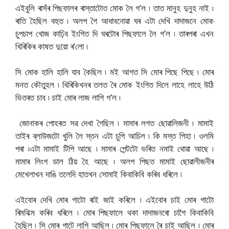
এইবুলি ৰাসঁৰ পিছফালৰ ৰাস্তাটোত মোক লৈ গ’ল ৷ তাত মানুহ দুনুহ নাই ৷
ৰাতি হৈছিল বহুত ৷ অলপ গৈ আধাবনোৱা ঘৰ এটা দেখি দাদাজনে মোক
চুপচাপ খোজ কাঢ়িব ইংগিত দি ঘৰটোৰ পিছফালে লৈ গ’ল ৷ তাৰপৰা এখন
খিৰিকিৰ কাষত দুয়ো ৰ’লো ৷
সি মোক হালি হালি যাব কৈছিল ৷ মই আগত সি মোৰ পিছে পিছে ৷ মোৰ
মনত কৌতুহল ৷ খিৰিকিখনৰ তলত ৰৈ মোক ইংগিত দিলে লাহে লাহে উঠি
ভিতৰত চাব ৷ চাই মোৰ লাজ লাগি গ’ল ৷
জোনাকৰ পোহৰত সৱ দেখা গৈছিল ৷ মামাৰ লগত ছোৱালিজনী ৷ মামাই
তাইৰ ব্লাউজটো খুলি লৈ স্তন এটা চুপি আচিল ৷ কি মস্ত পিহা ৷ ওলমি
পৰা ৷এটা মামাই টিপি আছে ৷ মামাৰ পেন্টটো ভৰিত নমাই থোৱা আছে ৷
মামাৰ লিংগ ডাল ঠিয় হৈ আছে ৷ অলপ পিছত মামাই ছোৱালীজনীৰ
মেখেলাখন দাঙি তলেদি হাতখন সোমাই কিবাকিবি কৰিব ধৰিলে ৷
এইবোৰ দেখি মোৰ গাটো ৰাই জাই কৰিলে ৷ এইবোৰ চাই মোৰ গাটো
ৰিমঝিম কৰিব ধৰিলে ৷ মোৰ পিছফালে থকা দাদাজনৰো চাগৈ কিবাকিবি
হৈছিল ৷ সি মোৰ গাটে লাগি আছিল ৷ মোৰ পিছফালে ৰৈ চাই আছিল ৷ মোৰ