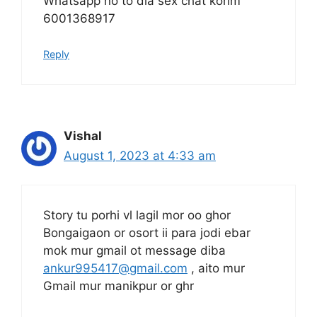
Whatsapp no to dia sex chat korim
6001368917
Reply
Vishal
August 1, 2023 at 4:33 am
Story tu porhi vl lagil mor oo ghor
Bongaigaon or osort ii para jodi ebar
mok mur gmail ot message diba
ankur995417@gmail.com
, aito mur
Gmail mur manikpur or ghr