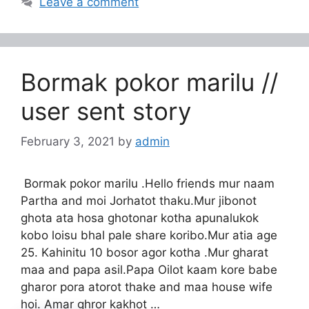
Leave a comment
Bormak pokor marilu //
user sent story
February 3, 2021
by
admin
Bormak pokor marilu .Hello friends mur naam
Partha and moi Jorhatot thaku.Mur jibonot
ghota ata hosa ghotonar kotha apunalukok
kobo loisu bhal pale share koribo.Mur atia age
25. Kahinitu 10 bosor agor kotha .Mur gharat
maa and papa asil.Papa Oilot kaam kore babe
gharor pora atorot thake and maa house wife
hoi. Amar ghror kakhot …