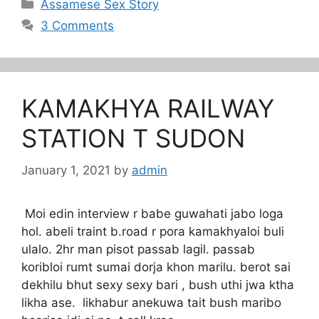
Categories
Assamese Sex Story
3 Comments
KAMAKHYA RAILWAY
STATION T SUDON
January 1, 2021
by
admin
Moi edin interview r babe guwahati jabo loga
hol. abeli traint b.road r pora kamakhyaloi buli
ulalo. 2hr man pisot passab lagil. passab
koribloi rumt sumai dorja khon marilu. berot sai
dekhilu bhut sexy sexy bari , bush uthi jwa ktha
likha ase. likhabur anekuwa tait bush maribo