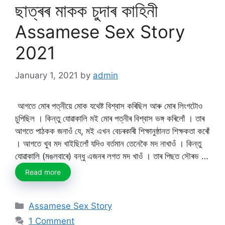
ছাত্ৰৰ মাকক চুদাৰ কাহিনী
Assamese Sex Story
2021
January 1, 2021
by
admin
আগতে মোৰ পত্নীয়ে মোক যথেষ্ট বিশ্বাস কৰিছিল আৰু মোৰ লিংগটোও
চুপিছিল । কিন্তু যোৱাকালি মই মোৰ পত্নীৰ বিশ্বাস ভঙ্গ কৰিলোঁ । তাৰ
আগতে পাঠকক জনাওঁ যে, মই এখন বেচৰকাৰী শিক্ষানুষ্ঠানত শিক্ষকতা কৰোঁ
। আগতে খুব মদ খাইছিলোঁ যদিও বর্তমান তেনেকৈ মদ নাখাওঁ । কিন্তু
যোৱাকালি (মঙলবাৰে) বন্ধু এজনৰ লগত মদ খাওঁ । তাৰ পিছত সৌৰভ …
Read more
Categories
Assamese Sex Story
1 Comment