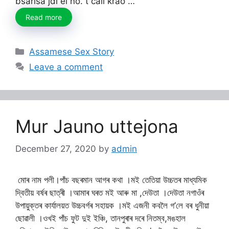
bsarisa jdi ei no. t call krao …
Read more
Categories
Assamese Sex Story
Leave a comment
Mur Jauno uttejona
December 27, 2020
by
admin
মোৰ নাম পলী।পাঁচ বছৰমান আগৰ কথা ।মই তেতিয়া উচ্চতৰ মাধ্যমিক
দ্বিতীয় বৰ্ষৰ ছাত্ৰী ।আমাৰ ঘৰত মই আৰু মা ,দেউতা ।দেউতা নগাওঁৰ
উপায়ুক্তৰ কাৰ্যালয়ত উচ্চবৰ্গৰ সহায়ক ।মই এজনী কবলৈ গ’লে বৰ ধুনীয়া
ছোৱালী ।ওখই পাঁচ ফুট দুই ইঞ্চি, তানপুৰাৰ দৰে নিতম্ব,মঙহাল