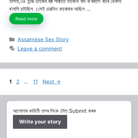
তপিনা,৩৪ ইন্ঞ্চি চাইজৰ ব্ৰা পৰিহিত মইজনী যদি ক’ৰবালৈ বাটৰ ডেকাই
ৰ’লাগি চাইছিল ‌।সেই চাৱনিত কাৰোবাৰ আছিল …
Read more
Categories
Assamese Sex Story
Leave a comment
Page
Page
Page
1
2
…
11
Next
→
আপোনাৰ কাহিনী তলৰ লিংক টোত Submit কৰক
Write your story