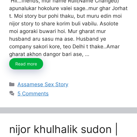
Hii…friends, mur name Ruli(Name Changed)
apunalukar hokolure valei sage..mur ghar Jorhat
t. Moi story bur pohi thaku, but muru edin moi
nijor story to share korim buli vabilu. Asolote
moi agoraki buwari hoi. Mur gharat mur
husband aru sasu ma ase. Husband ye
company sakori kore, teo Delhi t thake..Amar
gharat akhon dangor bari ase, …
Read more
Categories
Assamese Sex Story
5 Comments
nijor khulhalik sudon |