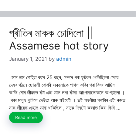
প্ৰীতিৰ মাকক চোদিলো ||
Assamese hot story
January 1, 2021
by
admin
মোৰ নাম ৰোহিত বয়স 25 বছৰ, সৰুৰে পৰা ফুটবল খেলিছিলো সেয়ে
দেহৰ গঠনে ছোৱালী বোৱাৰী সকলোকে পাগল কৰিব পৰা বিধৰ আছিল ।
আজি মোৰ জীৱনত ঘটা এটা ভাল লগা ঘটনা আপোনালোকলৈ আগঢ়ালো ।
ঘৰৰ মানুহ বুলিলে দেউতা আৰু মইয়েই । দুই মহলীয়া ঘৰটোৰ এটা ৰুমত
মাক জীয়েক এহাল ভাৰা থাকিছিল , মাকে দিনটো কৰবাত কিবা কিবি …
Read more