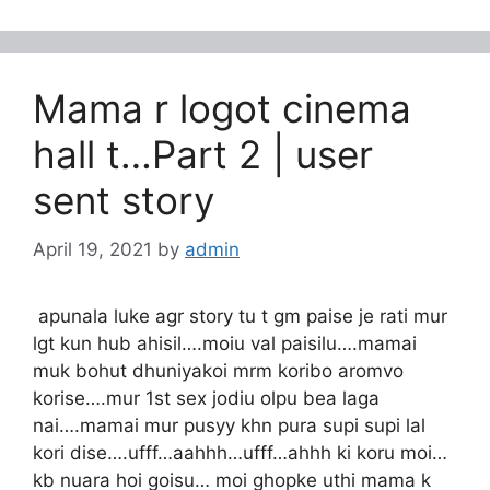
Mama r logot cinema
hall t…Part 2 | user
sent story
April 19, 2021
by
admin
apunala luke agr story tu t gm paise je rati mur
lgt kun hub ahisil….moiu val paisilu….mamai
muk bohut dhuniyakoi mrm koribo aromvo
korise….mur 1st sex jodiu olpu bea laga
nai….mamai mur pusyy khn pura supi supi lal
kori dise….ufff…aahhh…ufff…ahhh ki koru moi…
kb nuara hoi goisu… moi ghopke uthi mama k