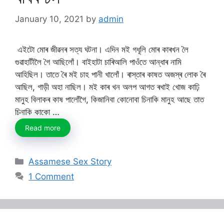
January 10, 2021
by
admin
এইটো মোৰ জীৱনৰ সত্য ঘটনা। এদিন মই গধূলি মোৰ কাৰখন লৈ
গুৱাহাটীলৈ গৈ আছিলোঁ। বাইহাটা চাৰিআলি পাওঁতে আন্ধাৰ নামি
আহিছিল। তাতে ৰৈ মই চাহ পানী খালোঁ। ৰাস্তাৰ কাষত অজস্ৰ লোক ৰৈ
আছিল, গাড়ী অহা নাছিল। মই কাৰ খন অলপ আগত ৰখাই খোজ কাঢ়ি
মানুহ বিলাকৰ কাষ পালোঁগৈ, কিজানিবা কোনোবা চিনাকি মানুহ আছে তাত
চিনাকি কাকো …
Read more
Categories
Assamese Sex Story
1 Comment