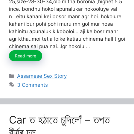
25,size-28-30-34,olp mitha boronia ,highet 5.5
ince. bondhu hokol apunalukar hokooluye val
n…eitu kahani kei bosor manr agr hoi..hokolure
kahani bur pohi pohi muru mn gol mur hosa
kahinitu apunaluk k koboloi… aji keibosr manr
agr ktha..moi tetia loike ketiau chinema hall t goi
chinema sai pua nai…lgr hokolu …
Read more
Categories
Assamese Sex Story
3 Comments
Car ত হঠাতে চুদিলোঁ – তপত
বীৰ্যৰ ঢল