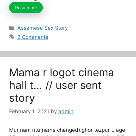
Read more
Categories
Assamese Sex Story
2 Comments
Mama r logot cinema
hall t… // user sent
story
February 1, 2021
by
admin
Mur nam ritu(name changed).ghor tezpur t. age