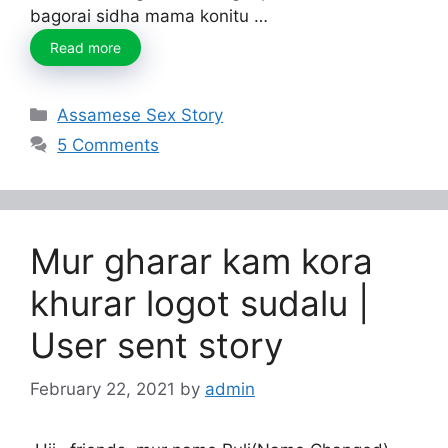
bagorai sidha mama konitu …
Read more
Categories
Assamese Sex Story
5 Comments
Mur gharar kam kora
khurar logot sudalu |
User sent story
February 22, 2021
by
admin