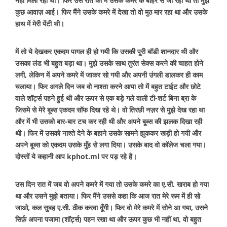
नहीं मिला रही थी। फिर उस रात को में उसके कमरे के बाहर से जा रही थी तो मुझे
कुछ आवाज़ आई। फिर मैंने उसके कमरे में देखा तो वो मुठ मार रहा था और उसके
हाथ में मेरी पेंटी थी।
में तो ये देखकर एकदम पागल ही हो गयी कि उसकी पूरी बॉडी शानदार थी और
उसका लंड भी बहुत बड़ा था। मुझे उसके साथ तुरंत सेक्स करने की चाहत होने
लगी, लेकिन में अपने कमरे में जाकर सो गयी और अपनी उंगली डालकर ही काम
चलाया। फिर अगले दिन जब वो नाश्ता करने आया तो में बहुत टाईट और छोटे
वाले शॉर्ट्स पहने हुई थी और ऊपर से एक बड़े गले वाली टी-शर्ट बिना ब्रा के
जिसमे से मेरे बूब्स एकदम सॉफ दिख रहे थे। वो तिरछी नज़र से मुझे देख रहा था
और में भी उसको बार-बार टच कर रही थी और अपने बूब्स की झलक दिखा रही
थी। फिर में उसको नाश्ते देने के बहाने उसके सामने झुककर खड़ी हो गयी और
अपने बूब्स को एकदम उसके मुँह से लगा दिया। उसके बाद वो कॉलेज चला गया।
दोस्तों ये कहानी आप kphot.ml पर पड़ रहे है।
उस दिन रात में जब वो अपने कमरे में गया तो उसके कमरे का ए.सी. खराब हो गया
था और उसने मुझे बताया। फिर मैंने उससे कहा कि आज रात मेरे रूम में ही सो
जाओ, कल सुबह ए.सी. ठीक करवा दूँगी। फिर वो मेरे कमरे में सोने आ गया, उसने
सिर्फ़ अपना पजामा (शॉर्ट्स) पहन रखा था और ऊपर कुछ भी नहीं था, वो बहुत