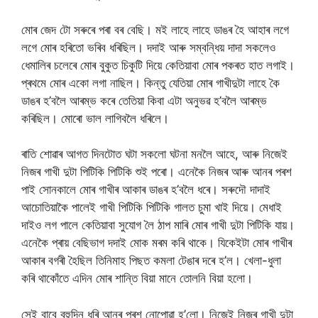
মোৰ জেদ টো সৰুৰে পৰা বৰ বেছি। মই লাহে লাহে ডাঙৰ হৈ আহাৰ লগে
লগে মোৰ হৰিতো ভৰিব ধৰিছিল। দদাই আৰু সম্বন্ধিয় দাদা সকলেও
ধেমালিৰ চলেৰে মোৰ বুকুত চিকুটি দিয়ে কেতিয়াবা মোৰ পকৰত হাত লগাই।
প্ৰথমে মোৰ একো লগা নাছিল। কিন্তু যেতিয়া মোৰ গাখীদুটা লাহে কৈ
ডাঙৰ হ’বলৈ আৰম্ভ কৰে তেতিয়া কিবা এটা অনুভৱ হ’বলৈ আৰম্ভ
কৰিছিল। মোৰো ভাল লাগিবলৈ ধৰিলে।
ৰাতি শোৱাৰ আগত দিনটোত ঘটা সকলো ঘটনা মনলৈ আহে, আৰু নিজেই
নিজৰ গাখী দুটা পিটিকি পিটিকি শুই পৰো। এনেকৈ নিজৰ আৰু আনৰ পৰশ
পাই সোনকালে মোৰ গাখীৰ আকাৰ ডাঙৰ হ’বলৈ ধৰে। সৰুদৌ দাদাই
আচোতিয়াকৈ পালেই গাখী পিটিকি পিটিকি গালত চুমা খাই দিয়ে। মেধাই
দাইও লগ পালে কেতিয়াবা সুযোগ লৈ ঠাপ মাৰি মোৰ গাখী দুটা পিটিকি যায়।
এনেকৈ প্ৰায় বেছিভাগ দদাই মোক মৰম কৰি থাকে। যিকেইটা মোৰ গাখীৰ
আকাৰ বগৰী হৈছিল তিনিমাহ পিছত কমলা টেঙাৰ দৰে হ’ল। খেলা-ধুলা
কৰি থাকোঁতে এদিন মোৰ শান্তি বিয়া মানে তোলনি বিয়া হলো।
সেই বাবে বহুদিন ধৰি আনৰ পৰশ নোপোৱা হ’লো। নিজেই নিজৰ গাখী দুটা