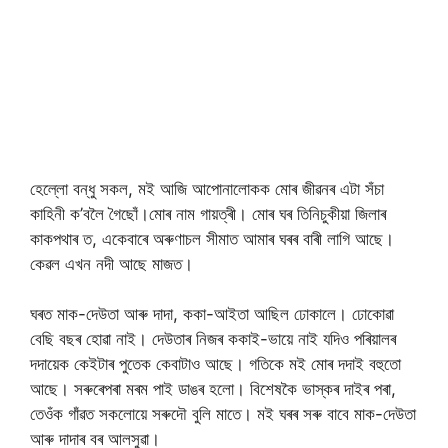
হেল্লো বন্ধু সকল, মই আজি আপোনালোকক মোৰ জীৱনৰ এটা সঁচা
কাহিনী ক’বলৈ গৈছোঁ।মোৰ নাম গায়ত্ৰী। মোৰ ঘৰ তিনিচুকীয়া জিলাৰ
কাকপথাৰ ত, একেবাৰে অৰুণাচল সীমাত আমাৰ ঘৰৰ বাৰী লাগি আছে।
কেৱল এখন নদী আছে মাজত।
ঘৰত মাক-দেউতা আৰু দাদা, ককা-আইতা আছিল ঢোকালে। ঢোকোৱা
বেছি বছৰ হোৱা নাই। দেউতাৰ নিজৰ ককাই-ভায়ে নাই যদিও পৰিয়ালৰ
দদায়েক কেইটাৰ পুতেক কেবাটাও আছে। গতিকে মই মোৰ দদাই বহুতো
আছে। সৰুৰেপৰা মৰম পাই ডাঙৰ হলো। বিশেষকৈ ভাস্কৰ দাইৰ পৰা,
তেওঁক গাঁৱত সকলোয়ে সৰুদৌ বুলি মাতে। মই ঘৰৰ সৰু বাবে মাক-দেউতা
আৰু দাদাৰ বৰ আলসুৱা।