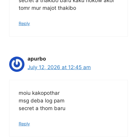
secret a thakibo baru kaku nokow akol
tomr mur majot thakibo
Reply
apurbo
July 12, 2026 at 12:45 am
moiu kakopothar
msg deba log pam
secret a thom baru
Reply