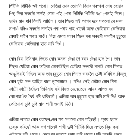
পিটিকি পিটিকি শুই পৰো। যেতিয়া মোৰ তোলনি বিয়াৰ পৰম্পৰা শেষ হোৱাৰ
পিছ দিনা সৰুদৌ দাদাই মোক পাই পোৰা পিটিকি পিটিকি ৰঙা পেলাই দিলে।
দুদিন মান ধৰি বিষাই আছিল। তাৰ পিছত মই আগৰ দৰে সকলো ৰে মৰম
নাপাওঁ যদিও সৰুদৌ দাদাইৰ পৰা প্ৰায় পাই থাকোঁ আৰু কেতিয়াবা কেতিয়াবা
মেধাই দাইৰ পৰাও পাওঁ। বিয়া এমাহ মানৰ পিছৰ পৰা সৰুদৌ দাদাইৰ চুচুতো
কেতিয়াবা কেতিয়াবা হাত মাৰি দিওঁ।
মোৰ বিয়া তিনিমাহ পিছত মোৰ কমলা টেঙা গৈ ৰবাব টেঙা হ’ল গৈ। তাৰ
পিছত যেতিয়া মোৰ আইতা ঢোকাইছিল তেতিয়া সৰুদৌ দাদাই মোৰ গিদাত
আঙুলিয়াই দিছিল আৰু তাৰ চুচুতো মোৰ গিদাত ভৰবলৈ চেষ্টা কৰিছিল,কিন্তু
মোৰ ফুটা সৰু আছিল বাবে নুসোমালে । যদিও সেই চেষ্টাত মোৰ গিদা
ফাটো ফাটো হৈছিল তিনিমাহ ধৰি বিষত যেনেতেনে আনৰ আগত ধৰা
নোপোৱা কৈ ধৈৰ্য ধৰি থাকিলোঁ। এতিয়া তাৰ চুচুতো হাত মাৰি মাৰি দিওঁ আৰু
কেতিয়াবা চুপি চুপি মাল পানী ওলাই দিওঁ।
এতিয়া লগতে মোৰ বয়ফ্ৰেণ্ডৰ পৰা সকলো বোৰ পাইছোঁ। প্ৰায় দুবাৰ
চেস্ক কৰিছোঁ আৰু লগ পালেই গাখী দুটা পিটিকি দিয়ে লগতে কি্চ কৰা
এইবোৰ চলি থাকে। বেলেগৰ লগতো প্ৰায় কৰি থাকো।যদি আপুনি পুৰুষ