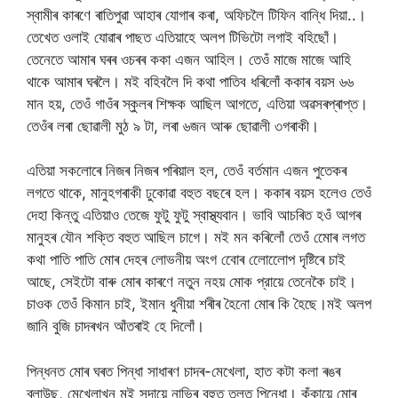
স্বামীৰ কাৰণে ৰাতিপুৱা আহাৰ যোগাৰ কৰা, অফিচলৈ টিফিন বান্ধি দিয়া..।
তেখেত ওলাই যোৱাৰ পাছত এতিয়াহে অলপ টিভিটো লগাই বহিছোঁ।
তেনেতে আমাৰ ঘৰৰ ওচৰৰ ককা এজন আহিল। তেওঁ মাজে মাজে আহি
থাকে আমাৰ ঘৰলৈ। মই বহিবলৈ দি কথা পাতিব ধৰিলোঁ ককাৰ বয়স ৬৬
মান হয়, তেওঁ গাওঁৰ স্কুলৰ শিক্ষক আছিল আগতে, এতিয়া অৱসৰপ্ৰাপ্ত।
তেওঁৰ লৰা ছোৱালী মুঠ ৯ টা, লৰা ৬জন আৰু ছোৱালী ৩গৰাকী।
এতিয়া সকলোৰে নিজৰ নিজৰ পৰিয়াল হল, তেওঁ বর্তমান এজন পুতেকৰ
লগতে থাকে, মানুহগৰাকী ঢুকোৱা বহুত বছৰে হল। ককাৰ বয়স হলেও তেওঁ
দেহা কিন্তু এতিয়াও তেজে ফুটু ফুটু স্বাস্থ্যবান। ভাবি আচৰিত হওঁ আগৰ
মানুহৰ যৌন শক্তি বহুত আছিল চাগে। মই মন কৰিলোঁ তেওঁ মোেৰ লগত
কথা পাতি পাতি মোৰ দেহৰ লোভনীয় অংগ বোেৰ লোেলোেপ দৃষ্টিৰে চাই
আছে, সেইটো বাৰু মোৰ কাৰণে নতুন নহয় মোক প্রায়ে তেনেকৈ চাই।
চাওক তেওঁ কিমান চাই, ইমান ধুনীয়া শৰীৰ হৈনো মোৰ কি হৈছে।মই অলপ
জানি বুজি চাদৰখন আঁতৰাই হে দিলোঁ।
পিন্ধনত মোৰ ঘৰত পিন্ধা সাধাৰণ চাদৰ-মেখেলা, হাত কটা কলা ৰঙৰ
ব্লাউছ, মেখেলাখন মই সদায়ে নাভিৰ বহুত তলত পিন্ধো। কঁকায়ে মোৰ