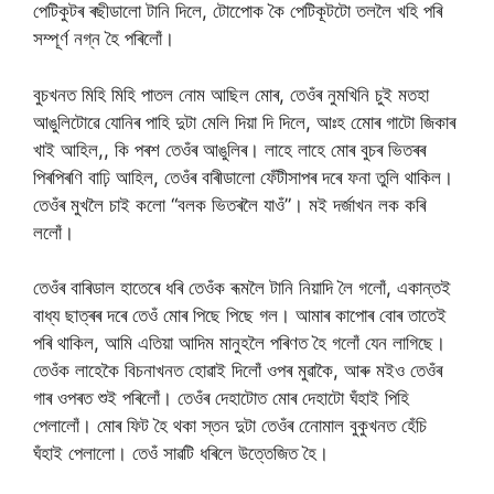
পেটিকুটৰ ৰছীডালো টানি দিলে, টোপোেক কৈ পেটিকূটটো তললৈ খহি পৰি
সম্পূৰ্ণ নগ্ন হৈ পৰিলোঁ।
বুচখনত মিহি মিহি পাতল নোম আছিল মোৰ, তেওঁৰ নুমখিনি চুই মতহা
আঙুলিটোৱে যোনিৰ পাহি দুটা মেলি দিয়া দি দিলে, আঃহ মোেৰ গাটো জিকাৰ
খাই আহিল,, কি পৰশ তেওঁৰ আঙুলিৰ। লাহে লাহে মোৰ বুচৰ ভিতৰৰ
পিৰপিৰণি বাঢ়ি আহিল, তেওঁৰ বাৰীডালো ফেঁটীসাপৰ দৰে ফনা তুলি থাকিল।
তেওঁৰ মুখলৈ চাই কলো “বলক ভিতৰলৈ যাওঁ”। মই দৰ্জাখন লক কৰি
ললোঁ।
তেওঁৰ বাৰিডাল হাতেৰে ধৰি তেওঁক ৰূমলৈ টানি নিয়াদি লৈ গলোঁ, একান্তই
বাধ্য ছাত্ৰৰ দৰে তেওঁ মোৰ পিছে পিছে গল। আমাৰ কাপোৰ বোৰ তাতেই
পৰি থাকিল, আমি এতিয়া আদিম মানুহলৈ পৰিণত হৈ গলোঁ যেন লাগিছে।
তেওঁক লাহেকৈ বিচনাখনত হোৱাই দিলোঁ ওপৰ মুৱাকৈ, আৰু মইও তেওঁৰ
গাৰ ওপৰত শুই পৰিলোঁ। তেওঁৰ দেহাটোত মোৰ দেহাটো ঘঁহাই পিহি
পেলালোঁ। মোৰ ফিট হৈ থকা স্তন দুটা তেওঁৰ নোেমাল বুকুখনত হেঁচি
ঘঁহাই পেলালো। তেওঁ সাৱটি ধৰিলে উত্তেজিত হৈ।