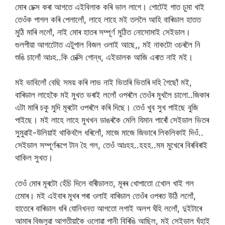
মোৰ চেক্স কৰা আগতে এইবিলাক কৰি ভাল লাগে। গোটেই গাত চুমা খাই
তেওঁক পাগল কৰি পেলালোঁ, লাহে লাহে মই তললৈ আহি বাৰিডাল হাতত
মুঠি মাৰি ললোঁ, নাই মোৰ হাতৰ সম্পূৰ্ণ মুঠিত নোসোমাই সেইডাল।
গুলপীয়া আগটোেত এটুপাল বিজল ওলাই আছে,, মই নাকটো ওচৰলৈ নি
শুঙি চালোঁ আঃহ..কি চেক্সি গোন্ধ, এইডালক আজি এৰাত নাই মই।
মই ভাবিলোঁ বেছি সময় কৰি লাভ নাই ভিতৰি ভিতৰি দহি গৈছোঁ মই,
বাৰিডাল লাহেকৈ মই মুখত ভৰাই ললোঁ ওপৰলৈ তেওঁৰ মুখলৈ চালো..জিকাৰ
এটা মাৰি চকু মুদি মূৰটো ওপৰলৈ কৰি দিছে। তেওঁ খুব সুখ পাইছে বুজি
পাইছে। মই লাহে লাহে মুখখন ডাঙৰকৈ মেলি যিমান পাৰোঁ সেইডাল ভিতৰ
সুমুৱাই-উলিয়াই থাকিবলৈ ধৰিলোঁ, মাজে মাজে জিভাৰে লিকলিকাই দিওঁ..
সেইডাল সম্পূৰ্ণৰূপে টান হৈ গল, তেওঁ আঃহহ..হহহ..মম মুখেৰে বিৰবিৰাই
থাকিল সুখত।
তেওঁ মোৰ মূৰটো হেঁচি দিলে বাৰীডালত, মূৰৰ খোপাতো খোেল খাই গল
মোেৰ। মই এইবাৰ মুখৰ পৰা ওলাই বাৰিডাল তেওঁৰ ওপৰত উঠি ললোঁ,
হাতেৰে বাৰিডাল ধৰি যোনিখনত আগতো লগাই অলপ ঘঁহি ললোঁ, দুইটাৰে
আমাৰ বিজলুৱা আগতীয়াকৈ ওলোৱা পানী বিৰিঙি আছিল, মই সেইডাল ঘঁহাই