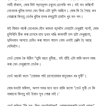
লাহী কঁকাল, মোৰ ফিট স্তনযুগল চকুৰে চেলেকি গল। মই মন কৰিলোঁ
তেখেতৰ ধুতিৰ তলত যেন কিবা এটা ফুলি আছিল। মোৰ কি হৈ গৈছে কব
নোৱাৰো কিন্তু তেওঁৰ ধুতিৰ তলৰ বস্তুটো চাবলৈ খুব মন গল।
মই যিমান পাৰোঁ তেখেতৰ যৌন কামনা বঢ়াবলৈ দেহাটো দেখুৱাই গলোঁ, মোৰ
চুলিখিনি ঠিক কৰা চলেৰে হাত দুখন দাঙি কাখলটি তল দুটা দেখুৱালো,
দুদিনমান আগতে চেভিং কৰা পাতল পাতল নােম ওলাই চেক্সি হৈ আছে
দেখিবলৈ।
তেওঁ মোেক কৈ উঠিল “তুমি বহুত ধুনীয়া.. মই হাঁহি এটা মাৰি অলপ লাজ
কৰা যেন দেখুৱালো তেওঁক।
তেওঁ আকৌ কলে “তোমাক পাই চাগেতোমাৰ মানুহজন বৰ সুখী”।
মোৰ মনটো মৰিগল, অলপ সময় মনে মনে থাকি কলো “তেওঁ সুখী নে কি
নাজানো কিন্তু মই ইমান সুখ পোৱা নাই।’
তেওঁ সুধিলে “কি হল, কিয় তেনেকৈকৈছাঁ, তোমালোকৰটো চবেই আছে”