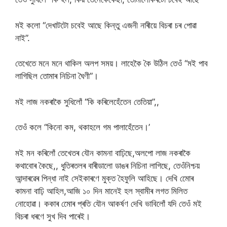
মই কলো “দেখাটটো চবেই আছে কিন্তু এজনী নাৰীয়ে বিচৰা চৰ পোৱা
নাই”.
তেখেতে মনে মনে থাকিল অলপ সময়। লাহেকৈ কৈ উঠিল তেওঁ “মই পাব
লাগিছিল তোমাৰ নিচিনা ঘৈণী”।
মই লাজ নকৰাকৈ সুধিলোঁ “কি কৰিলেহেঁতেন তেতিয়া”,,
তেওঁ কলে “কিনো কম, থকাহলে গম পালাহেঁতেন।’
মই মন কৰিলোঁ তেখেতৰ যৌন কামনা বাঢ়িছে,অলপো লাজ নকৰাকৈ
কথাবোৰ কৈছে,, ধুতিৰতলৰ বাৰীডালো ডাঙৰ নিচিনা লাগিছে, তেওঁনিশ্চয়
আন্দাৰৱেৰ পিন্ধা নাই সেইকাৰণে মুক্ত হৈফুলি আহিছে। দেখি মোেৰ
কামনা বাঢ়ি আহিল,আজি ১০ দিন মানেই হল স্বামীৰ লগত মিলিত
নোহোৱা। ককাৰ মোেৰ প্ৰতি যৌন আকর্ষণ দেখি ভাবিলোঁ যদি তেওঁ মই
বিচৰা ধৰণে সুখ দিব পাৰেই।