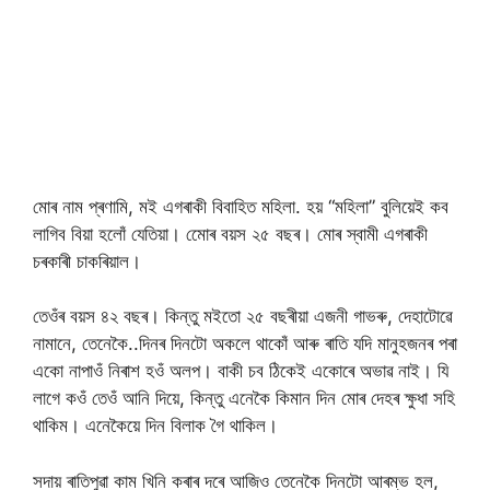
মোৰ নাম প্ৰণামি, মই এগৰাকী বিবাহিত মহিলা. হয় “মহিলা” বুলিয়েই কব
লাগিব বিয়া হলোঁ যেতিয়া। মোেৰ বয়স ২৫ বছৰ। মোৰ স্বামী এগৰাকী
চৰকাৰী চাকৰিয়াল।
তেওঁৰ বয়স ৪২ বছৰ। কিন্তু মইতো ২৫ বছৰীয়া এজনী গাভৰু, দেহাটোৱে
নামানে, তেনেকৈ..দিনৰ দিনটো অকলে থাকোঁ আৰু ৰাতি যদি মানুহজনৰ পৰা
একো নাপাওঁ নিৰাশ হওঁ অলপ। বাকী চব ঠিকেই একোৰে অভাৱ নাই। যি
লাগে কওঁ তেওঁ আনি দিয়ে, কিন্তু এনেকৈ কিমান দিন মোৰ দেহৰ ক্ষুধা সহি
থাকিম। এনেকৈয়ে দিন বিলাক গৈ থাকিল।
সদায় ৰাতিপুৱা কাম খিনি কৰাৰ দৰে আজিও তেনেকৈ দিনটো আৰম্ভ হল,