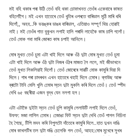
মই বহি থকাৰ পৰা উঠি তেওঁ বহি থকা চোফাখনত তেওঁৰ একেবাৰে কাষত
বহিলোঁগৈ। মই এখন হাতেৰে তেওঁ ধুতিৰ ওপৰতে বাৰিডাল মুঠি মাৰি ধৰি
দিলোঁ,, অহহ..কি ভয়ঙ্কৰ ডাঙৰ বাৰিডাল, এতিয়াও সম্পূর্ণ থিয় হোৱাই
নাই। মই তেওঁৰ গাত বুকুখন লগাই হালি পৰাদি লাহেকৈ কাষ চাপি গলোঁ।
তেওঁ মোক গবা মাৰি জোৰত কাষ চপাই আনিলে।
মোৰ মুখত তেওঁ চুমা এটা খাই দিলে আৰু ওঁঠ দুটা মোৰ মুখত তেওঁ চুমা
এটা খাই দিলে আৰু ওঁঠ দুটা নিজৰ ওঁঠৰ মাজত লৈ ললে, মই জীভাখনে
তেওঁ মুখত লিকলিয়াই দিলোঁ। তেওঁ জোৰেৰে সাৱটি মোক কামুৰি দিয়া দি
দিলে। গাৰ পৰা চাদৰখন এখন হাতেৰে খহাই দিলে মোেৰ। ব্লাউছ আৰু
ব্ৰাটো টানি মেলি খুলি মোেৰ স্তন দুটা মুকলি কৰি দিলে তেওঁ। তেওঁ স্পীদ
দেখি ৬৫ বছৰীয়া এজন বৃদ্ধ যেন নলগা হল।
এটা এটাকৈ দুইটা স্তন তেওঁ চুপি কামুৰি লেলাউটি লগাই দিলে তেওঁ,
উফফ: মজা লাগিল মোেৰ। জোেঙা ফিট স্তন দুটা দেখি তেওঁ পাগল নিচিনা
হৈ গৈছে, টিপি মদন কৰি নিপুলটো দাঁতেৰে কামুৰি দিলে..হাত দুখন দাঙি
মোৰ কাখলটিৰ তল দুটা শুঙি চেলেকি গল তেওঁ, আহহ:মোৰ মুখেৰে সুখৰ