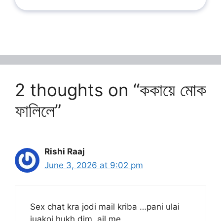
2 thoughts on “ককায়ে মোক
ফালিলে”
Rishi Raaj
June 3, 2026 at 9:02 pm
Sex chat kra jodi mail kriba …pani ulai
juakoi hukh dim .ail me