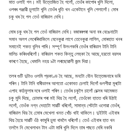
মাত ওলাই গল। মই উত্তেজিত হৈ গলোঁ, তেওঁৰ কাপোৰ খুলি দিলো,
ওপৰৰ পঞ্জাৱী চুলাটো খুলি তেওঁৰ ধুতি খন একেটানে খুলি পেলালোঁ। মোৰ
চকু থৰ হৈ গল তেওঁ বাৰিডাল দেখি।
মোৰ চকু থৰ হৈ গল তেওঁ বাৰিডাল দেখি। বজাৰৰপৰা অনা বৰ বেঙেনাটো
সমান অলপ লেৰেৰিথাকিলে যেনেকুৱা লাগে তেনেকুৱা লাগিল, মোৰহাত খনৰ
সমানেই শকত বুলিব পাৰি। সম্পূৰ্ণ উলংগকৰি তেওঁৰ বাৰিডাল টানি টানি
মালিচ কৰিবধৰিলোঁ। বাৰিডাল শকত কিন্তু লেহুকা হৈ আছে,হয়তো বয়সৰ
কাৰণে হৈছে, ধেমালি নহয় ৯টা লৰাছোৱালী জন্ম দিয়া।
তলৰ গুটি দুটাও ওলমি প্রকাণ্ড হৈ আছে, মনটো যৌন উত্তেজনাৰে ভৰি
পৰিল। টানি টানি বাৰীডালৰ আগতো একোবত চেলাই দিলোঁ গুলপীয়া মূৰটো
এপাহ কাঠফুলাৰ দৰে ওলাই পৰিল। তেওঁৰ চকুলৈ চালোঁ চেক্সৰ আমেজত
চকু মুদি দিছে, চোফাৰ পৰা মই থিয় হৈ ললোঁ, তেওঁকো হাতত ধৰি উঠাই
ললোঁ, তেওঁক নগ্ন দেহাটো সাৱটি ধৰিলোঁ, সামান্য পেটটো ওলোৱা তেওঁৰ,
বাৰিডাল থিয় হৈ মোেৰ মেখেলা খনত খোঁচ খাই থাকিলে। দুইটাই এইবাৰ
থিয় হৈয়ে সাৱটি ওঁঠ কামুৰি চুমা খাবলৈ ধৰিলোঁ। তেওঁ এইবাৰ হাত খন
তললৈ নি মেখেলাখন টান এটা মাৰি খুলি দিলে তাৰ পাছত দেৰি নকৰি