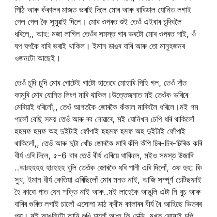
পিঠি আৰু কঁকালৰ মাজত ভৰাই দিলে মোৰ আৰু বাৰিডাল যোনিত লগাই
পেল পেল কৈ সুমুৱাই দিলে। মোৰ ওপৰত শুই তেওঁ এইবাৰ চুদিবলৈ
ধৰিলে,, আহ: মজা লাগিল তেওঁৰ সমস্ত গাৰ ভৰটো মোৰ ওপৰত পাই, ওঁ
ঘপ ঘপকৈ বাৰি ভৰাই থাকিল। ইমান ডাঙৰ বাৰি আৰু তো মানুহজনৰ
ওজনটো আছেই।
তেওঁ চুদি চুদি মোৰ গোটেই গাটো হাতেৰে মোহাৰি পিহি গল, তেওঁ দাঁত
কামুৰি মোৰ যোনিত লিংগ মাৰি থাকিল।উত্তেজনাত মই তেওঁক ভৰিৰে
মেৰিয়াই ধৰিলোঁ,, তেওঁ আগতকৈ জোৰকৈ কঁকাল মাৰিবলৈ ধৰিলে।মই গম
পালোঁ বেছি সময় তেওঁ আৰু ৰব নোৱাৰে, মই যোনিখন চেপি ধৰি থাকিলোঁ
হহমফ হমফ অহ দুইটাই ফোঁপাই হহমফ হমফ অহ দুইটাই ফোঁপাই
থাকিলোঁ,, তেওঁ আৰু দুটা খোঁচ জোৰকৈ মাৰি কঁপি কঁপি চিৰ-চিৰ-চিৰিক কৰি
বীৰ্য এৰি দিলে, ৫-6 বাৰ তেওঁ বীৰ্য এৰিয়ে থাকিলে, মইও সমস্ত উজাৰি
..আঃহহহহ হাঃহহহ বুলি তেওঁক জোৰকৈ ধৰি পানী এৰি দিলোঁ, ওফ হুহ: কি
সুখ, ইমান বীর্য কেতিয়া এৰিছিলোঁ মোৰ মনত নাই, আজি সম্পূর্ণ চেটিছফাই
হৈ কাৰো গাত যেন শক্তি নাই আৰু..মই লাহেকৈ আঙুলি এটা নি বুচ আৰু
বাৰিৰ গুৰিত লগাই চালোঁ এসোপা ডাঠ ক্রীম কালাৰৰ বীৰ্য বৈ আহিছে ভিতৰৰ
পৰা। মই আঙুলিটো আনি শুঙি চালোঁ আঃহ কি চেক্সি, মুখত সোমাই চুপি