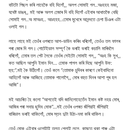
বাটটো পিছল কৰি লাহেকৈ বহি দিলোঁ,, অলপ সোমাই গল..অঃহহহ মজা,
যথেষ্ট ডাঙৰ,, মই আৰু অলপ জোেৰ দি বহি দিলোঁ এইবাৰ আধাতকৈ বেছি
সোমাই গল..অ মাঅঃহ.. আঃহহহ..মোেৰ মুখেৰে আনন্দতে চেপা চিঞৰ এটা
ওলাই গল।
লাহে লাহে মই তেওঁৰ ওপৰতে আপ-ডাউন কৰিব ধৰিলোঁ, তেওঁও তল ফালৰ
পৰা জোৰ দি গল। গোটেইডাল সম্পূর্ণ কৈ ভৰাই ভৰাই কচালি মাৰিবলৈ
ধৰিলোঁ, মোেৰ তল পেট লৈকে তেওঁৰ সেইটো সোমাই গল,, “অঃহ কি সুখ,,
কত আছিল আপুনি ইমান দিন… মোেক পাগল কৰি দিছে আপুনি উফ:
হুহ:”.মই কৈ উঠিলোঁ। তেওঁ কলে “তোমাক চুদিবৰ কাৰণে কেইবাদিনো
আহিলোঁ আৰু আজিহে তোমাক পালোগৈ,, মোৰ বহুত দিনৰ আশা পূৰ হল
আজি”।
মই আচৰিত হৈ কলো “আগতেই যদি জানিলোহেতেঁন ইমান কষ্ট নহয় মোৰ,
আজিৰ পৰা সদায় ছুদিব মোক”…মই তেওঁৰ ওপৰত জঁপিয়াই জঁপিয়াই
বাৰিডাল ভৰাই থাকিলোঁ, মোৰ স্তন দুটা উঠা-নমা কৰি থাকিল।
তেওঁ মোক এইবাৰ ওলোটাই তলত পেলাই ললে, কাষতে থকা গাৰু এটা