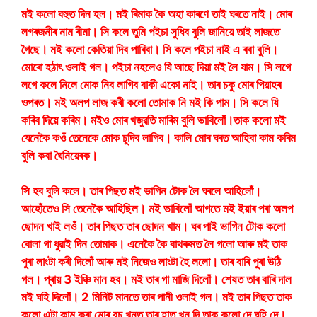
মই কলো বহুত দিন হল। মই ৰিমাক কৈ অহা কাৰণে তাই ঘৰতে নাই। মোৰ
লগৰজনীৰ নাম ৰীমা। সি কলে তুমি পইচা সুধিব বুলি জানিয়ে তাই লাজতে
গৈছে। মই কলো কেতিয়া দিব পাৰিবা। সি কলে পইচা নাই এ ৰবা বুলি।
মোৰো হঠাৎ ওলাই গল। পইচা নহলেও যি আছে দিয়া মই লৈ যাম। সি লগে
লগে কলে নিলে মোক নিব লাগিব বাকী একো নাই। তাৰ চকু মোৰ পিয়াহৰ
ওপৰত। মই অলপ লাজ কৰী কলো তোমাক নি মই কি পাম। সি কলে যি
কৰিব দিয়ে কৰিম। মইও মোৰ খজুৱতি মাৰিম বুলি ভাবিলোঁ।তাক কলো মই
যেনেকৈ কওঁ তেনেকে মোক চুদিব লাগিব। কালি মোৰ ঘৰত আহিবা কাম কৰিম
বুলি কবা ঘৈনিয়েৰক।
সি হব বুলি কলে। তাৰ পিছত মই ভাগিন টোক লৈ ঘৰলে আহিলোঁ।
আহোঁতেও সি তেনেকৈ আহিছিল। মই ভাবিলোঁ আগতে মই ইয়াৰ পৰা অলপ
ছোদন খাই লওঁ। তাৰ পিছত তাৰ ছোদন খাম। ঘৰ পাই ভাগিন টোক কলো
বোলা গা ধুৱাই দিন তোমাক। এনেকৈ কৈ বাথৰুমত লৈ গলো আৰু মই তাক
পুৰা লাংটা কৰী দিলোঁ আৰু মই নিজেও লাংটা হৈ ললো। তাৰ বাৰি পুৰা উঠি
গল। প্ৰায় 3 ইঞ্চি মান হব। মই তাৰ গা মাজি দিলোঁ। শেষত তাৰ বাৰি দাল
মই ঘহি দিলোঁ। 2 মিনিট মানতে তাৰ পানী ওলাই গল। মই তাৰ পিছত তাক
কলো এটা কাম কৰা মোৰ বুচ খনত তাৰ হাত খন দি তাক কলো দে ঘহি দে।