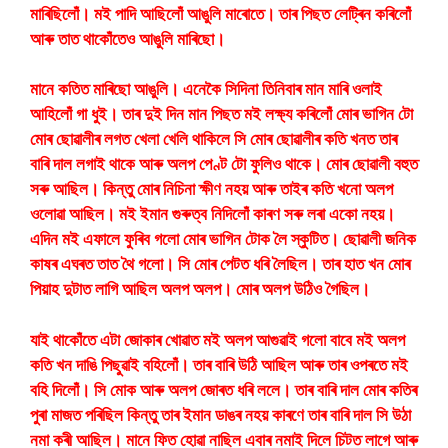
মাৰিছিলোঁ। মই পাদি আছিলোঁ আঙুলি মাৰোতে। তাৰ পিছত লেট্ৰিন কৰিলোঁ
আৰু তাত থাকোঁতেও আঙুলি মাৰিছো।
মানে কতিত মাৰিছো আঙুলি। এনেকৈ সিদিনা তিনিবাৰ মান মাৰি ওলাই
আহিলোঁ গা ধুই। তাৰ দুই দিন মান পিছত মই লক্ষ্য কৰিলোঁ মোৰ ভাগিন টো
মোৰ ছোৱালীৰ লগত খেলা খেলি থাকিলে সি মোৰ ছোৱালীৰ কতি খনত তাৰ
বাৰি দাল লগাই থাকে আৰু অলপ পেণ্ট টো ফুলিও থাকে। মোৰ ছোৱালী বহুত
সৰু আছিল। কিন্তু মোৰ নিচিনা ক্ষীণ নহয় আৰু তাইৰ কতি খনো অলপ
ওলোৱা আছিল। মই ইমান গুৰুত্ব নিদিলোঁ কাৰণ সৰু লৰা একো নহয়।
এদিন মই এফালে ফুৰিব গলো মোৰ ভাগিন টোক লৈ স্কুটিত। ছোৱালী জনিক
কাষৰ এঘৰত তাত থৈ গলো। সি মোৰ পেটত ধৰি লৈছিল। তাৰ হাত খন মোৰ
পিয়াহ দুটাত লাগি আছিল অলপ অলপ। মোৰ অলপ উঠিও গৈছিল।
যাই থাকোঁতে এটা জোকাৰ খোৱাত মই অলপ আগুৱাই গলো বাবে মই অলপ
কতি খন দাঙি পিছুৱাই বহিলোঁ। তাৰ বাৰি উঠি আছিল আৰু তাৰ ওপৰতে মই
বহি দিলোঁ। সি মোক আৰু অলপ জোৰত ধৰি ললে। তাৰ বাৰি দাল মোৰ কতিৰ
পুৰা মাজত পৰিছিল কিন্তু তাৰ ইমান ডাঙৰ নহয় কাৰণে তাৰ বাৰি দাল সি উঠা
নমা কৰী আছিল। মানে ফিত হোৱা নাছিল এবাৰ নমাই দিলে চিটত লাগে আৰু