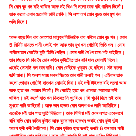
সি মোৰ বুচ খন ঘহি থাকিল আৰু মই থিও দি ললো তাক বহি থাকিব দিলোঁ।
তাক কলো এবাৰ চেলেকি চাবি নেকি। সি লগা লগ মোৰ বুচত তাৰ মুখ খন
গুজি দিলে।
আৰু বহুত দিন খাব নোপোৱা মানুহৰ নিচিনাকৈ খাব ধৰিলে মোৰ বুচ খন। মোৰ
5 মিনিট মানতে পানী ওলাই গল আৰু তাৰ মুখ খন গোটেই তিতি গল। মোৰ
পানীৰে তাৰ গোটেই চুলি তিতি গৈছিল। মোৰ পানী বৈ গৈ তাৰ পেট পাইছিল।
তাৰ পিছত সি থিয় হৈ মোৰ কতিৰ ফুটাটোত তাৰ বাৰি দাল সোমাই দিলে।
এনেই সোমাই গল তাৰ বাৰি। মোৰ বেছিকৈ খুজুৱাব হে ধৰিলে। মই কলো
জল্দি মাৰা। সি অলপ সময় মৰাৰ পিছতে তাৰ পানী ওলাই গল। এইবাৰ তাক
কলো তোমাৰ গোটেই হাতখন সোমাই দিয়া। মই দগী ষ্টাইলত বহি ললো আৰু
তাক হাত খন সোমাব দিলোঁ। সি গোটেই হাত খন ওলোৱা সোমোৱা কৰী
থাকিল। মই কলোঁ হাত খন ভিতৰত নি খুচৰি দে। সি খুচৰি দিলে মই তাৰ
মুখতে পাদি আছিলোঁ। আৰু তাৰ হাতত মোৰ অলপ গুও লাগি আহিছিল।
এনেকৈ মই তাৰ গাত মুতি দিছিলো। তাক সিদিনা মই মোৰ লগত একেলগে
ৰাখি ৰাতি মোৰ কতিৰ ফুটাত আৰু বুচত তাৰ হাতখন ভৰাই মোৰ ফুটা দুটা
অলপ ফ্ৰী কৰী লৈছিলো। সি মোৰ ফুটাত হাত ভৰাই ভৰাই 6 বাৰ মান পানী
পেলাইছিল মোৰ তপিনাত। তাক দুটা আঙুলি দি মই হাত মাৰিও দিছিলো।