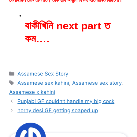
বাকীখিনি next part ত
কম….
Categories
Assamese Sex Story
Tags
Assamese sex kahini
,
Assamese sex story
,
Assamese x kahini
Punjabi GF couldn’t handle my big cock
horny desi GF getting soaped up