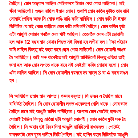
হৈছিল। মোৰ অভ্যাস আছিল সেইকাৰণে ইমান বেয়া পোৱা নাছিলো। মই
ক্ষীণ আছিলোঁ। ওজন নাছিল ইমান মোৰ। তথাপি মোৰ কতিৰ ফুটাত তাৰ বাৰি
সোমাই গৈছিল আৰু সি মোক দাঙি দাঙি কতি মাৰিছিল। মোৰ কতি সি ইমান
তিপিচিল যে মই খোজ কাঢ়িলে মোৰ কতি লৰি লৰি গৈছিল। মোৰ কতিৰ ফুটা
এটা আঙুলি সোমাব পৰাকৈ মেল খাই আছিল। তেনেকৈ মোৰ এটা ছোৱালী
হল আৰু 12 বছৰ মান যোৱাৰ পিছত মই বিধবা হব লগীয়া হল। টকা পইচাৰ
কমি নাছিল কিন্তু মই বহুত বছৰ ছেক্স পোৱা নাছিলোঁ। মোৰ ছোৱালী ডাঙৰ
হৈ আহিছিল। তাই সৰু থাকোঁতে মই আঙুলি মাৰিছিলোঁ কিন্তু এতিয়া তাই
জনা হল আৰু মোৰ লগতে থাকে বাবে মই সেইটো কৰিব নোৱাৰা হলো। মোৰ
এটা ভাগিন আছিল। সি মোৰ ছোৱালীৰ বয়সৰে হব মাত্ৰ 3 বা 4 বছৰ ডাঙৰ
হব।
সি আহিছিল দুমাহ মান আগত। গৰমৰ বন্ধত। সি ডাঙৰ এ হৈছিল মানে
বাৰি উঠা হৈছিল। সি মোৰ ছোৱালীৰ লগত একেলগে খেলি থাকে। মোৰ ভাল
হৈছিল মানে মই আঙুলি মাৰিব পাৰিছিলো। আগতে মোৰ গোটেই হাতখন
সোমাই গৈছিল কিন্তু এতিয়া দুটা আঙুলি সোমাই। মোৰ কতিৰ ফুটা সৰু হৈ
গৈছিল। সি অহাৰ দুই দিনৰ দিনা আঙুলি মাৰিছিলোঁ বাথৰুমত। গোটেই
বাথৰুমটো মোৰ বুচৰ পানীৰে তিতি গৈছিল। মই হাগিব বহাৰ নিচিনাকৈ আঙুলি