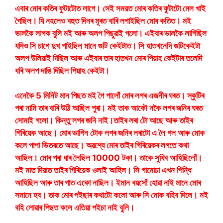
এবাৰ মোৰ কতিৰ ফুটাটোত লাগে। সেই সময়ত মোৰ কতিৰ ফুটাটো মেল খাই
গৈছিল। যি নহলেও বহুত দিনৰ মূৰত বাৰি লগাইছিল মোৰ কতিত। মই
ভালকৈ লাগক বুলি মই আৰু অলপ পিছুৱাই গলো। এইবাৰ ভালকৈ লাগিছিল
যদিও সি চাগে দুখ পাইছিল মানে গুটি কেইটাত। সি হাতখনেদি গুটিকেইটা
অলপ উলিয়াই দিছিল আৰু এইবাৰ তাৰ হাতখন মোৰ পিয়াহ কেইটাৰ তলেদি
ধৰি অলপ দাঙি দিছিল পিয়াহ কেইটা।
এনেকৈ 5 মিনিট মান পিছত মই গৈ পালোঁ মোৰ লগৰ এজনীৰ ঘৰত। স্কুটিৰ
পৰা নামি তাৰ বাৰি উঠি আছিল পুৰা। মই তাক আকৌ নকৈ লগৰ জনিৰ ঘৰত
সোমাই গলো। কিন্তু লগৰ জনি নাই।তাইৰ লৰা টো আছে আৰু তাইৰ
গিৰিয়েক আছে। মোৰ ভাগিন টোক লগৰ জনিৰ লৰাটো এ লৈ গল আৰু মোক
কলে পাপা ভিতৰতে আছে। অৱশ্যে মোৰ তাইৰ গিৰিয়েকৰ লগতে কথা
আছিল। মোৰ পৰা ধাৰ লৈছিল 10000 টকা। তাকে সুধিব আহিছিলোঁ।
মই মাত দিয়াত তাইৰ গিৰিয়েক ওলাই আহিল। সি গামোচা এখন পিন্ধি
আহিছিল আৰু তাৰ গাত একো নাছিল। ইমান বয়সোঁ হোৱা নাই মানে মোৰ
সমানে হব। তাক মোৰ পইছাৰ কথাটো কলো আৰু সি মোক বহিব দিলে। মই
বহি লোৱাৰ পিছত কলে এতিয়া পইচা নাই বুলি।