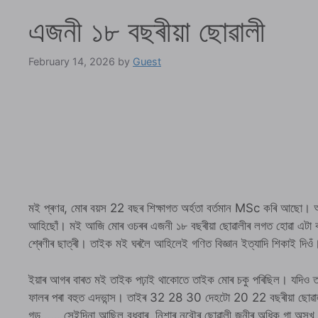
এজনী ১৮ বছৰীয়া ছোৱালী
February 14, 2026
by
Guest
মই প্ৰণৱ, মোৰ বয়স 22 বছৰ শিক্ষাগত অর্হতা বৰ্তমান MSc কৰি আছো
আহিছোঁ। মই আজি মোৰ ওচৰৰ এজনী ১৮ বছৰীয়া ছোৱালীৰ লগত হোৱা এটা কা
শ্ৰেণীৰ ছাত্ৰী। তাইক মই ঘৰলৈ আহিলেই গণিত বিজ্ঞান ইত্যাদি শিকাই দিওঁ
ইয়াৰ আগৰ বাৰত মই তাইক পঢ়াই থাকোতে তাইক মোৰ চকু পৰিছিল। যদিও তা
ফালৰ পৰা বহুত এদভান্স। তাইৰ 32 28 30 দেহটো 20 22 বছৰীয়া ছোৱাল
গড…… সেইদিনা আছিল বুধবাৰ, নিশাৰ নবৌৰ ছোৱালী জনীৰ অধিক গা অসুখ হ