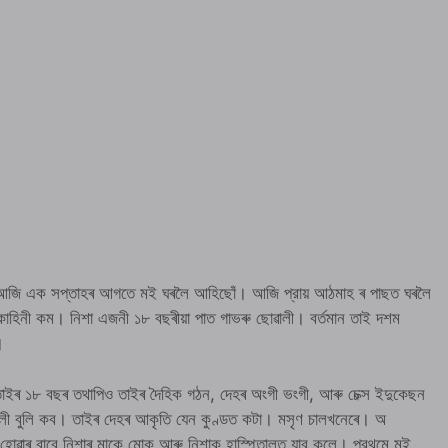
। আজি এক সপ্তাহৰ আগতে মই ঘৰলৈ আহিছোঁ। আজি প্রায় আঠমাহ ৰ পাছত ঘৰলৈ
হিনী কম। নিশা এজনী ১৮ বছৰীয়া পাত গাভৰু ছোৱালী। বর্তমান তাই দশম
।
ইৰ ১৮ বছৰ তথাপিও তাইৰ দৈহিক গঠন, দেহৰ অংগী ভংগী, আৰু চেক্স ইদুকেছন
ী বুলি কব। তাইৰ দেহৰ আকৃতি যেন কুণ্ডত কটা। মসৃণ চালখনেৰে। অ
োৱাৰ বাবে নিশাৰ মাকে মোক আৰু নিশাক হাস্পিতালত যাব কলে। প্রথমে মই