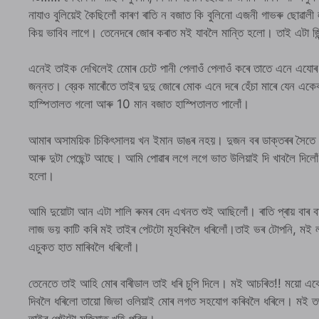
নাযাও বুলিয়েই কৈছিলোঁ কাৰণ ৰাতি ন বজাত কি বুলিনো এজনী গাভৰু ছোৱাল
কিয় ভাবিব লাগে। তেনেদৰে জোৰ কৰাত মই যাবলৈ মান্তি হলো। তাই এটা জিন
এনেই তাইক দেখিলেই মোেৰ চেটে পানী পেলাওঁ পেলাওঁ কৰে তাতে এনে এযোৰ ড
জন্নত। ব্রেক মাৰোঁতে তাইৰ দুদু জোৰে মোক এনে দৰে হেঁচা মাৰে যেন 
হাস্পিতালত গলো আৰু 10 মান বজাত হাস্পিতালত পালোঁ।
আমাৰ অসাময়িক চিকিৎসালয় খন ইমান ডাঙৰ নহয়। দুজন বৰ ডাক্তৰৰ সৈতে চা
আৰু দুটা পেছেন্ট আছে। আমি পোৱাৰ লগে লগে ভাত উলিয়াই দি খাবলৈ দিল
হলো।
আমি দুয়োটা আন এটা শালি ৰুমৰ বেদ এখনত শুই আছিলোঁ। ৰাতি প্ৰায় বাৰ
লাজ ভয় কাটি কৰি মই তাইৰ পেটটো মূহৰিবলৈ ধৰিলোঁ।তাই ভৰ টোপনি, মই ল
এচুকত হাত মাৰিবলৈ ধৰিলোঁ।
তেনেতে তাই আহি মোৰ বাৰীডাল তাই ধৰি চুপি দিলে। মই আচৰিত!! ময়ো একো
দিবলৈ ধৰিলো তায়ো জিভা ওলিয়াই মোৰ লগত সহযোগ কৰিবলৈ ধৰিলে। মই তৎক
তাইৰ পেন্টটো মজিয়াত খহি পৰিল।