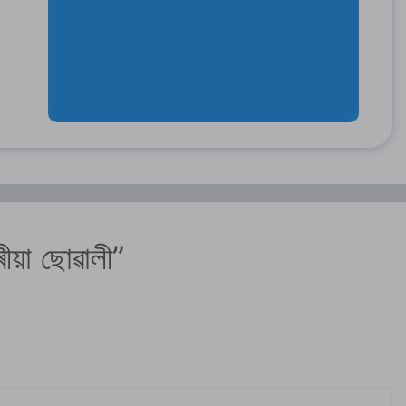
য়া ছোৱালী”