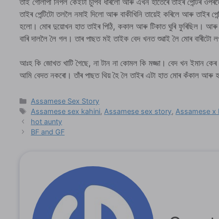
তাই গোলাপী নিপল কেইটা চুপিব ধৰিলো আৰু এখন হাতেৰে তাইৰ পেন্টিৰ ওপ
তাইৰ পেন্টিটো তললৈ নমাই দিলো আৰু বাকীখিনি তায়েই কৰিলে আৰু তাইৰ পেন
হলো। মোৰ দুয়োখন হাত তাইৰ পিঠি, ককাল আৰু টিকাত ঘুৰি ফুৰিছিল। আৰু
বাৰি দাললৈ লৈ গল। তাৰ পাছত মই তাইক বেদ খনত শুৱাই লৈ মোৰ বাৰীটো ল
আঃহ কি জোখত খাটি গৈছে, না টান না কোমল কি মজ্জা। বেদ খন ইমান কে
আমি বেদত নকৰো। তাঁৰ পাছত থিয় হৈ লৈ তাইৰ এটা হাত মোৰ কঁকাল আৰু হা
Categories
Assamese Sex Story
Tags
Assamese sex kahini
,
Assamese sex story
,
Assamese x 
hot aunty
BF and GF