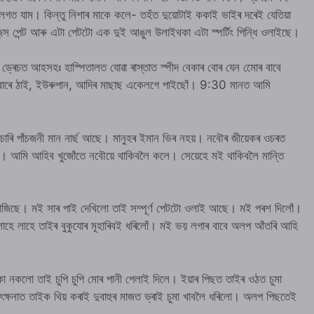
ী লগত যাম। কিন্তু নিশাৰ মাকে কলে- তহঁত দুয়োটাই ককাই ভাইৰ দৰেই যেতিয়া
্স পেন্ট আৰু এটা পেটটো এক দুই আঙুল উলাইথকা এটা স্পর্টিং পিন্ধি ওলাইছে।
্ৰেচত আহসহঃ হাস্পিতালত যোৱা ৰাস্তাত স্পীদ বেকাৰ বোৰ যেন মোেৰ বাবে
একেবাৰে ঠাই, ইউৰুপান, আদিৰ মাছাছ একেলগে পাইছোঁ। 9:30 মানত আমি
ৰি পাঁচজনী মান নাৰ্ছ আছে। মানুহৰ ইমান ভিৰ নহয়। নবৌৰ জীয়েকৰ ওচৰত
োঁ। আমি আহিব খুজোঁতে নবৌয়ে থাকিবলৈ কলে। সেয়েহে মই থাকিবলৈ মান্তি
 বাজিছে। মই সাৰ পাই দেখিলো তাই সম্পূর্ণ পেটটো ওলাই আছে। মই পৰশ দিলোঁ।
াহে লাহে তাইৰ বুকুযোৰ মূহাৰিবই ধৰিলোঁ। মই ভয় লগাৰ বাবে অলপ আঁতৰি আহি
 নকলো তাই চুপি চুপি মোৰ পানী পেলাই দিলে। ইয়াৰ পিছত তাইৰ ওঠত চুমা
্ষনাত তাইক থিয় কৰাই দুবাহুৰ মাজত ভ্ৰাই চুমা খাবলৈ ধৰিলো। অলপ পিছতেই