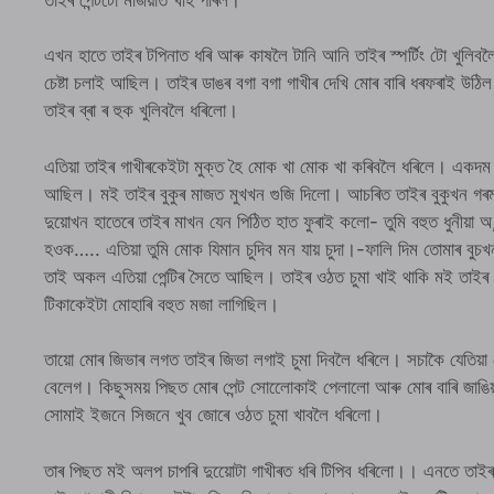
এখন হাতে তাইৰ টপিনাত ধৰি আৰু কাষলৈ টানি আনি তাইৰ স্পর্টিং টো খুলিবল
চেষ্টা চলাই আছিল। তাইৰ ডাঙৰ বগা বগা গাখীৰ দেখি মোৰ বাৰি ধৰফৰাই উঠিল
তাইৰ ব্ৰা ৰ হুক খুলিবলৈ ধৰিলো।
এতিয়া তাইৰ গাখীৰকেইটা মুক্ত হৈ মোক খা মোক খা কৰিবলৈ ধৰিলে। একদম
আছিল। মই তাইৰ বুকুৰ মাজত মুখখন গুজি দিলো। আচৰিত তাইৰ বুকুখন গৰম
দুয়োখন হাতেৰে তাইৰ মাখন যেন পিঠিত হাত ফুৰাই কলো- তুমি বহুত ধুনীয়া অ
হওক….. এতিয়া তুমি মোক যিমান চুদিব মন যায় চুদা।-ফালি দিম তোমাৰ বু
তাই অকল এতিয়া পেন্টিৰ সৈতে আছিল। তাইৰ ওঠত চুমা খাই থাকি মই তাইৰ ম
টিকাকেইটা মোহাৰি বহুত মজা লাগিছিল।
তায়ো মোৰ জিভাৰ লগত তাইৰ জিভা লগাই চুমা দিবলৈ ধৰিলে। সচাকৈ যেতিয়া 
বেলেগ। কিছুসময় পিছত মোৰ পেন্ট সােলোেকাই পেলালো আৰু মোৰ বাৰি জাঙ
সোমাই ইজনে সিজনে খুব জোৰে ওঠত চুমা খাবলৈ ধৰিলো।
তাৰ পিছত মই অলপ চাপৰি দুয়োেটা গাখীৰত ধৰি টিপিব ধৰিলো।। এনত