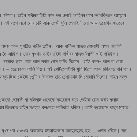
ৈ ধৰিলো। তাইৰ গাখীৰকেইটা ব্ৰাৰ পৰা ওলাই আহিবৰ বাবে সৰ্বশক্তিৰে আপ্রাণ
। মই লগে লগে মোৰ চাৰ্ট আৰু গেন্জী খুলি পেলাই দিলো আৰু দুয়োখন হাতেৰে
 নিমজ আৰু সুগঠিত গাখীৰ তাইৰ। আৰু গাখীৰৰ মাজত গোলাপী নিপল জিলিকি
 হৈ আছিল। মোৰ মুখখন তাইৰ দুইটা গাখীৰৰ মাজত লিপিট খাই পৰিছিল।
, তোমাক ছাগে ভাল ভাল লৰাই চেক্স কৰিব বিছাৰে। তাই কলে- ভাল বা বেয়া
চখন। – তেনেহলে ফালি দিয়া। মই পেটিকোেটটো খুলি দিলো আৰু মজিয়াত পৰি গল।
স্ত টিকা কেইটা পেন্টি ৰ ভিতৰত হাত সোেমাৱাই দি মোহাৰি দিলো। তাইৰ মস্ত
কোনো ছোৱালী বা মহিলাই এনেকৈ সহযোেগ কৰে তেতিয়া চেক্স কৰাৰ মজাই
িয়াৰ ভিতৰতে তাইৰ মঙহাল কৰঙনত লাগিবলৈ ধৰিলে। আমি দুয়োজনে বাহুৰ মাজত
ে তাইৰ মুখৰ পৰা ওওওঅ অঅঅঅ জাআআআন অহহহহহহ হহ…. ওলাব ধৰিলে। মই