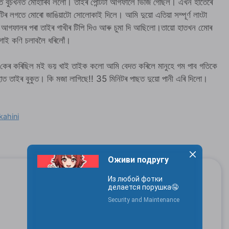
ৰতে বুচখনত মোহাৰিব ললো। তাইৰ পেন্টিটা আগফালে ভিজি গৈছিল। এখন হাতেৰে
্টিৰ লগতে মোৰো জাঙিয়াটো সোলোকাই দিলে। আমি দুয়ো এতিয়া সম্পূর্ণ লাংটা
 আগফালৰ পৰা তাইৰ গাখীৰ টিপি দিও আৰু চুমা দি আছিলো।তায়ো হাতখন মোেৰ
গাই কণি চলাবলৈ ধৰিলোঁ।
ৰ কেৰ কৰিছিল মই ভয় খাই তাইক কলো আমি বেদত কৰিলে মানুহে গম পাব গতিকে
ত তাইৰ বুকুত। কি মজা লাগিছে!! 35 মিনিটৰ পাছত দুয়ো পানী এৰি দিলো।
kahini