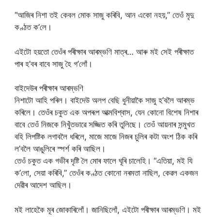
“আজিৰ নিশা তই কেবল মোক সাজু কৰিবি, আন একো নহয়,” তেওঁ মৃদু
কণ্ঠত ক’লে।
এইটো হয়তো তেওঁৰ পৰীক্ষাৰ আৰম্ভণি মাত্ৰ… আৰু মই সেই পৰীক্ষাত
পাৰ হ’বৰ বাবে সাজু হৈ গ’লোঁ।
বাইদেউৰ পৰীক্ষাৰ আৰম্ভণি
নিশাটো আহি পৰিল। বাইদেউ অলপ বেছি ধুনীয়াকৈ সাজু হ’বলৈ আৰম্ভ
কৰিলে। তেওঁৰ চকুত এক অপৰূপ আত্মবিশ্বাস, যেন কোনো বিশেষ নিশাৰ
বাবে তেওঁ নিজকে নিখুঁতভাৱে সজ্জিত কৰি তুলিছে। তেওঁ আয়নাৰ সন্মুখত
বহি লিপষ্টিক লগাবলৈ ধৰিলে, মাজে মাজে নিজৰ চুলিৰ কটা অংশ ঠিক কৰি
ল’বলৈ আঙুলিৰে স্পৰ্শ কৰি আছিল।
তেওঁ চকুত এক গভীৰ দৃষ্টি লৈ মোৰ ফালে ঘূৰি চালেহি। “এতিয়া, মই যি
ক’লো, সেয়া কৰিবি,” তেওঁৰ কণ্ঠত কোনো নৰমতা নাছিল, কেৱল একজন
দেৱীৰ আদেশ আছিল।
মই লাহেকৈ মূৰ জোকাৰিলোঁ। জানিছিলোঁ, এইটো পৰীক্ষাৰ আৰম্ভণি। মই