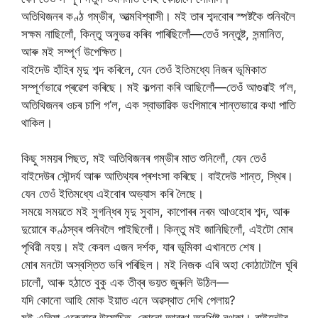
অতিথিজনৰ কণ্ঠ গম্ভীৰ, আত্মবিশ্বাসী। মই তাৰ শব্দবোৰ স্পষ্টকৈ শুনিবলৈ
সক্ষম নাছিলোঁ, কিন্তু অনুভৱ কৰিব পাৰিছিলোঁ—তেওঁ সন্তুষ্ট, সন্মানিত,
আৰু মই সম্পূৰ্ণ উপেক্ষিত।
বাইদেউ হাঁহিৰ মৃদু শব্দ কৰিলে, যেন তেওঁ ইতিমধ্যে নিজৰ ভূমিকাত
সম্পূৰ্ণভাৱে প্ৰৱেশ কৰিছে। মই কল্পনা কৰি আছিলোঁ—তেওঁ আগুৱাই গ’ল,
অতিথিজনৰ ওচৰ চাপি গ’ল, এক স্বাভাৱিক ভংগিমাৰে শান্তভাৱে কথা পাতি
থাকিল।
কিছু সময়ৰ পিছত, মই অতিথিজনৰ গম্ভীৰ মাত শুনিলোঁ, যেন তেওঁ
বাইদেউৰ সৌন্দৰ্য আৰু আতিথ্যৰ প্ৰশংসা কৰিছে। বাইদেউ শান্ত, স্থিৰ।
যেন তেওঁ ইতিমধ্যে এইবোৰ অভ্যাস কৰি লৈছে।
সময়ে সময়তে মই সুগন্ধিৰ মৃদু সুবাস, কাপোৰৰ নৰম আওহোৰ শব্দ, আৰু
দুয়োৰে কণ্ঠস্বৰ শুনিবলৈ পাইছিলোঁ। কিন্তু মই জানিছিলোঁ, এইটো মোৰ
পৃথিৱী নহয়। মই কেবল এজন দৰ্শক, যাৰ ভূমিকা এখানতে শেষ।
মোৰ মনটো অস্বস্তিত ভৰি পৰিছিল। মই নিজক এৰি অহা কোঠাটোলৈ ঘূৰি
চালোঁ, আৰু হঠাতে বুকু এক তীব্ৰ ভয়ত জুৰুলি উঠিল—
যদি কোনো আহি মোক ইয়াত এনে অৱস্থাত দেখি পেলায়?