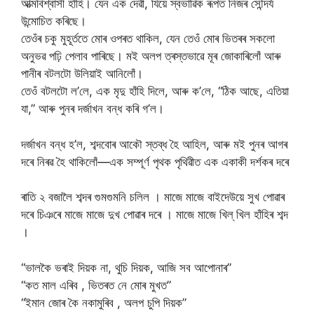
আত্মবিশ্বাসী হাঁহি। যেন এক দেৱী, যিয়ে স্বভাৱিক ৰূপত নিজৰ সৌন্দৰ্য
উন্মোচিত কৰিছে।
তেওঁৰ চকু মুহূর্ততে মোৰ ওপৰত থাকিল, যেন তেওঁ মোৰ ভিতৰৰ সকলো
অনুভৱ পঢ়ি পেলাব পাৰিছে। মই অলপ ত্ৰস্তভাৱে মূৰ জোকাৰিলোঁ আৰু
পানীৰ বটলটো উলিয়াই আনিলোঁ।
তেওঁ বটলটো ল’লে, এক মৃদু হাঁহি দিলে, আৰু ক’লে, “ঠিক আছে, এতিয়া
যা,” আৰু পুনৰ দৰ্জাখন বন্ধ কৰি গ’ল।
দৰ্জাখন বন্ধ হ’ল, শব্দবোৰ আকৌ স্তব্ধ হৈ আহিল, আৰু মই পুনৰ আগৰ
দৰে নিৰৱ হৈ থাকিলোঁ—এক সম্পূৰ্ণ পৃথক পৃথিৱীত এক একাকী দৰ্শকৰ দৰে
ৰাতি ২ বজালৈ শব্দৰ গুমগুমনি চলিল । মাজে মাজে বাইদেউয়ে সুখ পোৱাৰ
দৰে চিঞৰে মাজে মাজে দুখ পোৱাৰ দৰে । মাজে মাজে খিল্ খিল হাঁহিৰ শব্দ
।
“ভালকৈ ভৰাই দিয়ক না, থুচি দিয়ক, আজি সব আপোনাৰ”
“কত মাল এৰিব , ভিতৰত নে মোৰ মুখত”
“ইমান জোৰ কৈ নকামুৰিব , অলপ চুপি দিয়ক”