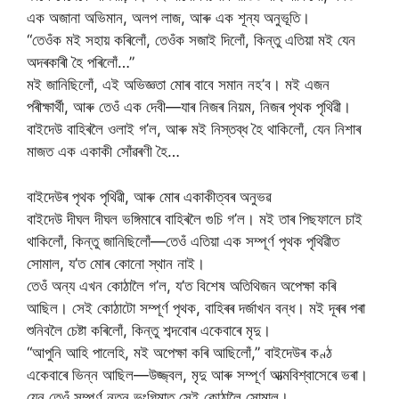
এক অজানা অভিমান, অলপ লাজ, আৰু এক শূন্য অনুভূতি।
“তেওঁক মই সহায় কৰিলোঁ, তেওঁক সজাই দিলোঁ, কিন্তু এতিয়া মই যেন
অদৰকাৰী হৈ পৰিলোঁ…”
মই জানিছিলোঁ, এই অভিজ্ঞতা মোৰ বাবে সমান নহ’ব। মই এজন
পৰীক্ষাৰ্থী, আৰু তেওঁ এক দেবী—যাৰ নিজৰ নিয়ম, নিজৰ পৃথক পৃথিৱী।
বাইদেউ বাহিৰলৈ ওলাই গ’ল, আৰু মই নিস্তব্ধ হৈ থাকিলোঁ, যেন নিশাৰ
মাজত এক একাকী সোঁৱৰণী হৈ…
বাইদেউৰ পৃথক পৃথিৱী, আৰু মোৰ একাকীত্বৰ অনুভৱ
বাইদেউ দীঘল দীঘল ভঙ্গিমাৰে বাহিৰলৈ গুচি গ’ল। মই তাৰ পিছফালে চাই
থাকিলোঁ, কিন্তু জানিছিলোঁ—তেওঁ এতিয়া এক সম্পূৰ্ণ পৃথক পৃথিৱীত
সোমাল, য’ত মোৰ কোনো স্থান নাই।
তেওঁ অন্য এখন কোঠালৈ গ’ল, য’ত বিশেষ অতিথিজন অপেক্ষা কৰি
আছিল। সেই কোঠাটো সম্পূৰ্ণ পৃথক, বাহিৰৰ দৰ্জাখন বন্ধ। মই দূৰৰ পৰা
শুনিবলৈ চেষ্টা কৰিলোঁ, কিন্তু শব্দবোৰ একেবাৰে মৃদু।
“আপুনি আহি পালেহি, মই অপেক্ষা কৰি আছিলোঁ,” বাইদেউৰ কণ্ঠ
একেবাৰে ভিন্ন আছিল—উজ্জ্বল, মৃদু আৰু সম্পূৰ্ণ আত্মবিশ্বাসেৰে ভৰা।
যেন তেওঁ সম্পূৰ্ণ নতুন ভংগিমাত সেই কোঠালৈ সোমাল।