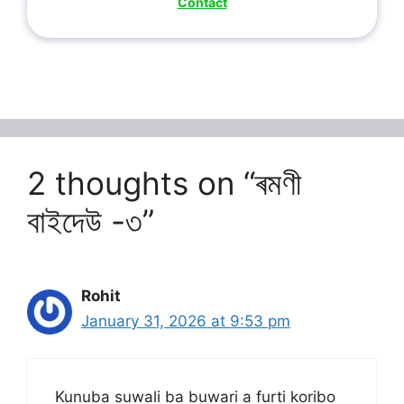
Contact
2 thoughts on “ৰমণী
বাইদেউ -৩”
Rohit
January 31, 2026 at 9:53 pm
Kunuba suwali ba buwari a furti koribo