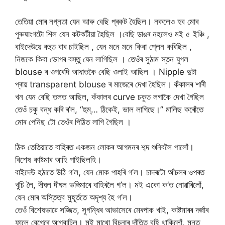
তেতিয়া মোৰ নগ্নতা যেন আৰু বেছি প্ৰকট হৈছিল। নকলেও হব মোৰ
পুৰুষাংগটো শিল যেন কটকটীয়া হৈছিল ।বেছি ডাঙৰ নহলেও মই ৫ ইঞ্চি ,
বাইদেউয়ে বহুত বাৰ চাইছিল , যেন মনে মনে কিবা প্লেন কৰিছিল ,
নিজকে কিবা ভোগৰ বস্তু যেন লাগিছিল । তেওঁৰ সুঠাম স্তন যুগল
blouse ৰ ওপৰেদি আধাতকৈ বেছি ওলাই আছিল । Nipple দুটা
প্ৰায় transparent blouse ৰ মাজেৰে দেখা হৈছিল। কঁকালৰ শাৰী
খন যেন বেছি তলত আছিল, কঁকালৰ curve চকুত লগাকৈ দেখা গৈছিল
তেওঁ চকু বন্ধ কৰি ৰ’ল, “হুম্… ঠিকেই, ভাল লাগিছে।” মালিছ কৰোঁতে
মোৰ পেনিছ টো তেওঁৰ পিঠিত লাগি গৈছিল ।
ঠিক তেতিয়াতে বাহিৰত একজন লোকৰ আগমনৰ শব্দ শুনিবলৈ পালোঁ।
বিশেষ কাষ্টমাৰ আহি পাইছিলহি।
বাইদেউ হঠাতে উঠি গ’ল, যেন মোক পাহৰি গ’ল। চাদৰটো আঁচলৰ ওপৰত
খুচি লৈ, দীঘল দীঘল ভঙ্গিমাৰে বাহিৰলৈ গ’ল। মই একো ক’ত নোৱাৰিলোঁ,
যেন মোৰ অস্তিত্ব মুহূর্ততে অদৃশ্য হৈ গ’ল।
তেওঁ বিশেষভাৱে সজ্জিত, সুগন্ধিৰ আভাসেৰে মেৰপাক খাই, কাষ্টমাৰৰ দৰ্জাৰ
ফালে বেগেৰে আগবাঢ়িল। মই মাথো বিচনাৰ দাঁতিত বহি থাকিলোঁ, মনত