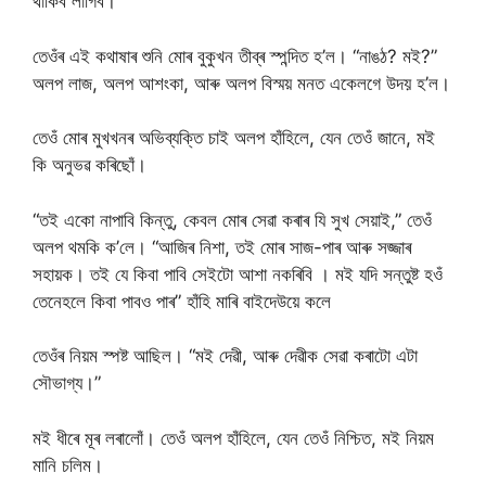
থাকিব লাগিব।”
তেওঁৰ এই কথাষাৰ শুনি মোৰ বুকুখন তীব্ৰ স্পন্দিত হ’ল। “নাঙঠ? মই?”
অলপ লাজ, অলপ আশংকা, আৰু অলপ বিস্ময় মনত একেলগে উদয় হ’ল।
তেওঁ মোৰ মুখখনৰ অভিব্যক্তি চাই অলপ হাঁহিলে, যেন তেওঁ জানে, মই
কি অনুভৱ কৰিছোঁ।
“তই একো নাপাবি কিন্তু, কেবল মোৰ সেৱা কৰাৰ যি সুখ সেয়াই,” তেওঁ
অলপ থমকি ক’লে। “আজিৰ নিশা, তই মোৰ সাজ-পাৰ আৰু সজ্জাৰ
সহায়ক। তই যে কিবা পাবি সেইটো আশা নকৰিবি । মই যদি সন্তুষ্ট হওঁ
তেনেহলে কিবা পাবও পাৰ” হাঁহি মাৰি বাইদেউয়ে কলে
তেওঁৰ নিয়ম স্পষ্ট আছিল। “মই দেৱী, আৰু দেৱীক সেৱা কৰাটো এটা
সৌভাগ্য।”
মই ধীৰে মূৰ লৰালোঁ। তেওঁ অলপ হাঁহিলে, যেন তেওঁ নিশ্চিত, মই নিয়ম
মানি চলিম।