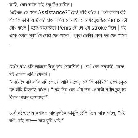
আহি, মোৰ ফালে চাই চকু টিপ কৰিলে।
“এইজন হে মোৰ Assistance?” তেওঁ হাঁহি ক’লে। “অকলশৰে বহি
বহি কি ভাবি আছিলি? হাত মাৰিলি নে নাই” মোৰ উত্তেজিত Penis টো
দেখি ক’লে | হঠাৎ বাইদেউয়ে Penis টো লৈ ২টা stroke দিলে | মই
একে কোবে স্বর্গ গৈ পোৱা যেন পালো | বুকুত ঢেকীৰ কোব পৰা যেন পালো
.
তেওঁৰ কথা শুনি লাজতে কিছু ক’ব নোৱাৰিলোঁ। তেওঁ যেন সম্রাজ্ঞী, আৰু
মই কেবল এবিধ খেলনি।
“নাঙঠ হৈ বহি থাকি যদি কোনো আহি দেখে , তই কি কৰিবি?” তেওঁ চকুত
দুষ্ট হাঁহি মিহলাই ক’লে। ” মই ঠিক যেন এটা দাস এগৰাকী ৰাণীৰ সন্মুখত
বিচাৰ পোৱাৰ অপেক্ষাত!”
তেওঁ হঠাৎ মোৰ কপালত আলফুলকৈ আঙুলি ঠেলি দিলে আৰু ক’লে, “মই
ৰাণী, তই দাস—সেয়ে বুজি থ’বি!”