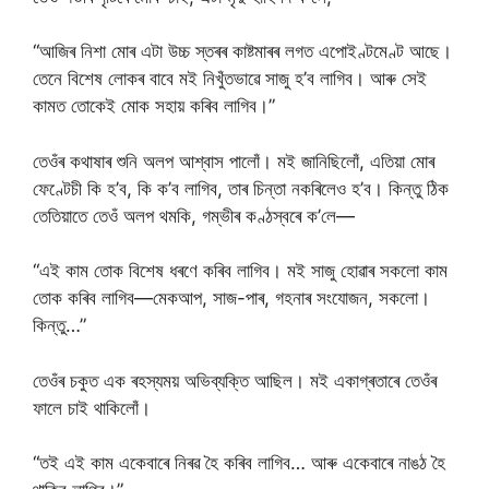
“আজিৰ নিশা মোৰ এটা উচ্চ স্তৰৰ কাষ্টমাৰৰ লগত এপোইণ্টমেণ্ট আছে।
তেনে বিশেষ লোকৰ বাবে মই নিখুঁতভাৱে সাজু হ’ব লাগিব। আৰু সেই
কামত তোকেই মোক সহায় কৰিব লাগিব।”
তেওঁৰ কথাষাৰ শুনি অলপ আশ্বাস পালোঁ। মই জানিছিলোঁ, এতিয়া মোৰ
ফেণ্টেচী কি হ’ব, কি ক’ব লাগিব, তাৰ চিন্তা নকৰিলেও হ’ব। কিন্তু ঠিক
তেতিয়াতে তেওঁ অলপ থমকি, গম্ভীৰ কণ্ঠস্বৰে ক’লে—
“এই কাম তোক বিশেষ ধৰণে কৰিব লাগিব। মই সাজু হোৱাৰ সকলো কাম
তোক কৰিব লাগিব—মেকআপ, সাজ-পাৰ, গহনাৰ সংযোজন, সকলো।
কিন্তু…”
তেওঁৰ চকুত এক ৰহস্যময় অভিব্যক্তি আছিল। মই একাগ্ৰতাৰে তেওঁৰ
ফালে চাই থাকিলোঁ।
“তই এই কাম একেবাৰে নিৰৱ হৈ কৰিব লাগিব… আৰু একেবাৰে নাঙঠ হৈ