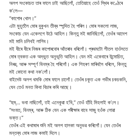
অলপ সংকোচত তাৰ ফালে চাই আছিলোঁ, তেতিয়াহে তেওঁ স্থিৰ কণ্ঠেৰে
ক’লে—
“কাপোৰ খোল।”
এটা মুহূৰ্তলৈ মোৰ বুকুখন তীব্ৰ স্পন্দিত হৈ পৰিল। মোৰ সকলো লাজ,
সংকোচ যেন একেলগে উঠে আহিল। কিন্তু মই জানিছিলোঁ, তেওঁৰ আদেশ
মই মানি চলিবই লাগিব।
মই ধীৰে ধীৰে নিজৰ কাপোৰবোৰ আঁতৰাব ধৰিলোঁ। প্ৰথমটো শীতল হাওঁসতে
মোৰ ত্বকত এক অদ্ভুত অনুভূতি আহিল। যেন মই একেবাৰে উন্মোচিত,
নিৰৱ, আৰু সম্পূৰ্ণ বিনম্ৰ হৈ পৰিলোঁ। এক শিহৰণ মাৰিবলৈ ধৰিলে, কিন্তু
মই কোনো কথা নক’লোঁ।
বাইদেউ অলপ থমকি মোৰ ফালে চালোঁ। তেওঁৰ চকুত এক গভীৰ চকচকনি,
যেন তেওঁ মনত কিবা বিচাৰ কৰি আছে।
“হুম্… ভবা নাছিলোঁ, তই এনেকুৱা হ’বি,” তেওঁ হাঁহি মিহলাই ক’লে।
“সংযত, বিনম্ৰ, আৰু ঠিক যেন এক পৰীক্ষাৰ বাবে সাজু হওঁক লোৱা
ভক্ত।”
তেওঁৰ এই কথাষাৰ শুনি মই অলপ হালকা অনুভৱ কৰিলোঁ। যেন তেওঁৰ
মন্তব্য মোৰ লাজ কমাই দিলে।