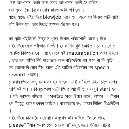
“মই আপোনাৰ ৰেনদি আৰু সদায় আপোনাৰ ৰেনদী হৈ থাকিম”
শুনা নুশুনা কৈ শব্দবোৰ মোৰ কানত আহি পৰিছিল ।
মাজে মাজে বাইদেউয়ে blowjob দিয়াৰ শব্দ, একোবাৰ ডিঙিত গাঠি লাগি
কাঁহ উঠাৰ শব্দ, তাৰ পিছত থেপেক ঠেপেক শব্দ।
মই বুজি পাইছিলোঁ কিছুমান পুৰুষ কিমান শক্তিশালী থাকে। কিয়
বাইদেউয়ে মোক পৰীক্ষাত উৰ্ত্তীণ হব লাগিব বুলি কৈছিল। মোৰ চাগে ৫
মিনিটত বিৰ্যপতন হব। লাহে লাহে মই maturabation কৰিব ধৰিলো
, ভাত ভয় লাগিল বিৰ্য পাত হলে আৰু বাইদেউয়ে গম পালে বা কি মূৰ্তি
লয়।তাৰোপৰি মোৰ ক্ষীণ আশা এটা আছিল বাইদেউৰ পৰা special
reward পোৱাৰ।
১ বজাৰ পিছত কিছু সময় সৰ সুৰ নাছিল ।মই ভাবিলো দুইও চাগে ভাগৰ
লাগি শুই গল । কিন্তু আধা ঘণ্টা পিছত আকৌ শব্দৰ বৰষূণ start হল
। মই প্ৰমোদ গণিলো। একেৰতিতে কেনে ইমান পাৰে , বাপৰে । এইবাৰ
শব্দ কিন্তু বেলেগ ধৰণৰ আছিল। বাইদেউয়ে দুখ পোৱাৰ নিচিনা চিঞৰিছিল
।
বাইদেউয়ে কাতৰ হৈ বাৰে বাৰে অনুৰোধ কৰি আছিল, “লাহে লাহে
please” “আৰু অলপ তেল লোৱক না” মানুহ জনে বলিয়াৰ নিচিনা