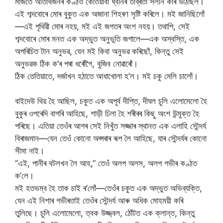
মাজতে অতিথিজনৰ কণ্ঠও কেতিয়াবা ধ্বনিৰ তীব্ৰতা সলনি কৰি উঠিছিল।
এই শব্দবোৰে মোৰ বুকুত এক অজানা শিহৰণ সৃষ্টি কৰিলে। মই জানিছিলোঁ
—এই পৃথিৱী মোৰ নহয়, মই এই জগতৰ অংশ নহয়। তথাপি, সেই
শব্দবোৰে মোৰ মনত এক অদ্ভুত অনুভূতি জগালে—এক অস্বস্তি, এক
অপৰিচিত টান অনুভৱ, যেন মই কিবা অনুভৱ কৰিছোঁ, কিন্তু সেই
অনুভৱক ঠিক ক’ৰ পৰা ধৰোঁগৈ, বুজিব নোৱাৰোঁ।
ঠিক তেতিয়াতে, দৰ্জাখন হঠাতে আধাখোলা হ’ল। মই চকু মেলি চালোঁ।
বাইদেউ থিয় হৈ আছিল, চকুত এক অপূৰ্ব দীপ্তি, দীঘল চুলি এলোমেলো হৈ
বুকুৰ ওপৰেদি বাগৰি আহিছে, শাড়ী ঢিলা হৈ শৰীৰৰ কিছু অংশ উন্মুক্ত হৈ
পৰিছে। এতিয়া তেওঁৰ আগৰ সেই নিখুঁত সজ্জাৰ স্থানত এক এলাহি সৌন্দৰ্য
বিৰাজমান—যেন তেওঁ কোনো অপ্সৰাৰ ৰূপ লৈ আহিছে, যাৰ সৌন্দৰ্যৰ কোনো
সীমা নাই।
“এই, পানীৰ বটলখন লৈ আহ,” তেওঁ অলপ অলস, অলপ গভীৰ কণ্ঠত
ক’লে।
মই হতভম্ব হৈ তাক চাই ৰ’লোঁ—তেওঁৰ চকুত এক অদ্ভুত অভিব্যক্তি,
যেন এই নিশাৰ গভীৰতাই তেওঁৰ সৌন্দৰ্য আৰু অধিক মোহময়ী কৰি
তুলিছে। চুলি এলোমেলো, ত্বক উজ্জ্বল, ঠোঁটত এক ক্লান্ত, কিন্তু