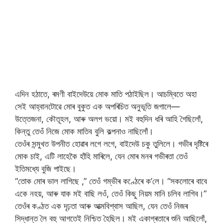
এদিন হঠাতে, ৰমণী বাইদেউয়ে মোক মাতি পঠাইছিল। আচম্বিতে অহা
সেই আহ্বানটোৱে মোৰ বুকুত এক অপৰিচিত অনুভূতি জগালে—
উত্তেজনা, কৌতূহল, আৰু অলপ ভয়ো। মই বহুদিন ধৰি আহি গৈছিলোঁ,
কিন্তু তেওঁ নিজে মোক মাতিব বুলি কল্পনাও নাছিলোঁ।
তেওঁৰ সন্মুখত উপনীত হোৱাৰ লগে লগে, বাইদেউ চকু তুলিলে। গভীৰ দৃষ্টিৰে
মোক চাই, এটি লাহেকৈ হাঁহি মাৰিলে, যেন মোৰ মনৰ গভীৰতা তেওঁ
ইতিমধ্যে বুজি পাইছে।
“তোক মোৰ ভাল লাগিছে ,” তেওঁ গম্ভীৰ কণ্ঠেৰে ক’লে। “সকলোৰে বাবে
একে নহয়, আৰু যাক মই বাছি লওঁ, তেওঁ কিছু নিয়ম মানি চলিব লাগিব।”
তেওঁৰ কণ্ঠত এক দৃঢ়তা আৰু আত্মবিশ্বাস আছিল, যেন তেওঁ নিজৰ
সিদ্ধান্ত লৈ বহু আগতেই নিশ্চিত হৈছিল। মই একাগ্ৰতাৰে শুনি আছিলোঁ,