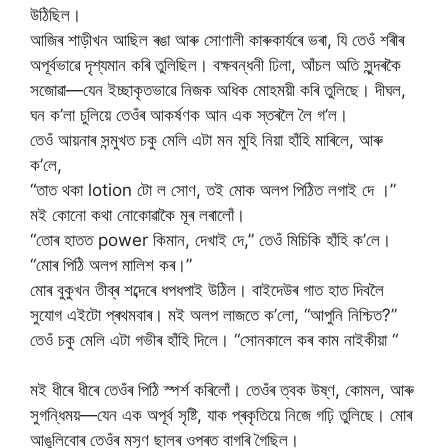
উঠিছিল।
আজিৰ শাড়ীখন আছিল ৰঙা আৰু সোণালী কাৰুকাৰ্যৰে ভৰা, যি তেওঁ শৰীৰ
অপূৰ্বভাৱে দৃশ্যমান কৰি তুলিছিল। বক্ষবন্ধনী ঢিলা, আঁচল অতি সুন্দৰকৈ
সজোৱা—যেন ইচ্ছাকৃতভাৱে নিজক অধিক মোহময়ী কৰি তুলিছে। দীঘল,
ঘন ক’লা চুলিয়ে তেওঁৰ আকর্ষণক আন এক স্তৰলৈ লৈ গ’ল।
তেওঁ আয়নাৰ সন্মুখত চকু মেলি এটা মন মুহি নিয়া হাঁহি মাৰিলে, আৰু
ক’লে,
“তাত থকা lotion টো ল সোণ, তই মোক অলপ পিঠিত লগাই দে ।”
মই কোনো কথা নোকোৱাকৈ মূৰ লৰালোঁ।
“তোৰ হাতত power কিমান, দেখাই দে,” তেওঁ মিচিকি হাঁহি ক’লে।
“মোৰ পিঠি অলপ মালিশ কৰ।”
মোৰ বুকুখন তীব্ৰ শব্দেৰে ধপধপাই উঠিল। বাইদেউৰ গাত হাত দিবলৈ
সুযোগ এইটো প্ৰথমবাৰ। মই অলপ লাজতে ক’লো, “আপুনি নিশ্চিত?”
তেওঁ চকু মেলি এটা গভীৰ হাঁহি দিলে। “সোনকালে কৰ কাম নাইকীয়া “
মই ধীৰে ধীৰে তেওঁৰ পিঠি স্পৰ্শ কৰিলোঁ। তেওঁৰ ত্বক উষ্ণ, কোমল, আৰু
সুগন্ধিময়—যেন এক অপূৰ্ব সৃষ্টি, যাক প্ৰকৃতিয়ে নিজে গঢ়ি তুলিছে। মোৰ
আঙুলিবোৰ তেওঁৰ মসৃণ ছালৰ ওপৰত বাগৰি গৈছিল।