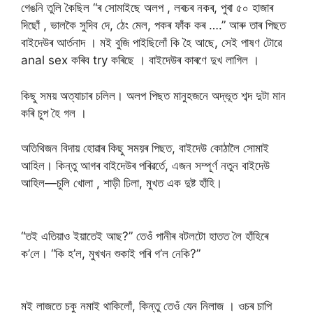
গেঙনি তুলি কৈছিল “ৰ সোমাইছে অলপ , লৰচৰ নকৰ, পুৰা ৫০ হাজাৰ
দিছোঁ , ভালকৈ সুদিব দে, ঠেং মেল, পকৰ ফাঁক কৰ ….” আৰু তাৰ পিছত
বাইদেউৰ আৰ্তনাদ । মই বুজি পাইছিলোঁ কি হৈ আছে, সেই পাষণ টোৱে
anal sex কৰিব try কৰিছে । বাইদেউৰ কাৰণে দুখ লাগিল ।
কিছু সময় অত্যাচাৰ চলিল। অলপ পিছত মানুহজনে অদ্ভূত শব্দ দুটা মান
কৰি চুপ হৈ গল ।
অতিথিজন বিদায় হোৱাৰ কিছু সময়ৰ পিছত, বাইদেউ কোঠালৈ সোমাই
আহিল। কিন্তু আগৰ বাইদেউৰ পৰিৱৰ্তে, এজন সম্পূৰ্ণ নতুন বাইদেউ
আহিল—চুলি খোলা , শাড়ী ঢিলা, মুখত এক দুষ্ট হাঁহি।
“তই এতিয়াও ইয়াতেই আছ?” তেওঁ পানীৰ বটলটো হাতত লৈ হাঁহিৰে
ক’লে। “কি হ’ল, মুখখন শুকাই পৰি গ’ল নেকি?”
মই লাজতে চকু নমাই থাকিলোঁ, কিন্তু তেওঁ যেন নিলাজ । ওচৰ চাপি