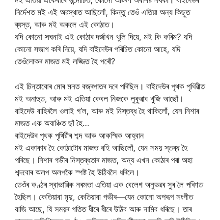
মই এতিয়া একেবাৰে উন্মোচিত, কোনো আৱৰণ অবশিষ্ট নথকা। বাইদেউৰ
নিৰ্দেশত মই এই অৱস্থাত আছিলোঁ, কিন্তু তেওঁ এতিয়া অন্য কিছুত
ব্যস্ত, আৰু মই অকলে এই কোঠাত।
যদি কোনো সঘনাই এই কোঠাৰ দৰ্জাখন খুলি দিয়ে, মই কি কৰিম? যদি
কোনো সজাগ কৰি দিয়ে, যদি বাইদেউৰ পৰিচিত কোনো আহে, যদি
তেওঁলোকৰ মাজত মই লজ্জিত হৈ পৰোঁ?
এই চিন্তাবোৰ মোৰ মনত বজ্ৰপাতৰ দৰে পৰিছিল। বাইদেউৰ পৃথক পৃথিৱীত
মই অনাহুত, আৰু মই এতিয়া কেবল নিজকে লুকুৱাব খুজি আছোঁ।
বাইদেউ বাহিৰলৈ ওলাই গ’ল, আৰু মই নিস্তব্ধ হৈ থাকিলোঁ, যেন নিশাৰ
মাজত এক অবাঞ্চিত ছাঁ হৈ…
বাইদেউৰ পৃথক পৃথিৱীৰ শব্দ আৰু আকস্মিক আহ্বান
মই একাকাৰ হৈ কোঠাটোৰ মাজত বহি আছিলোঁ, যেন সময় স্তব্ধ হৈ
পৰিছে। নিশাৰ গভীৰ নিস্তব্ধতাৰ মাজত, অন্য এখন কোঠাৰ পৰা অহা
শব্দবোৰ অলপ অলপকৈ স্পষ্ট হৈ উঠিবলৈ ধৰিলে।
তেওঁৰ কণ্ঠৰ স্বাভাৱিক নৰমতা এতিয়া এক বেলেগ অনুভৱৰ সুৰ লৈ পৰিণত
হৈছিল। কেতিয়াবা মৃদু, কেতিয়াবা গভীৰ—যেন কোনো অপৰূপ সংগীত
বাজি আছে, যি সময়ৰ গতিত ধীৰে ধীৰে উঠিব আৰু নামিব ধৰিছে। তাৰ