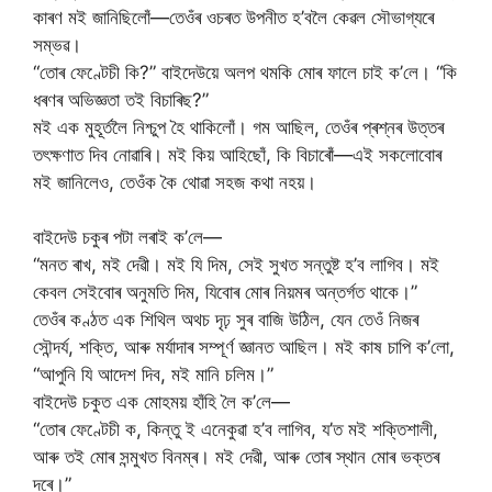
কাৰণ মই জানিছিলোঁ—তেওঁৰ ওচৰত উপনীত হ’বলৈ কেৱল সৌভাগ্যৰে
সম্ভৱ।
“তোৰ ফেণ্টেচী কি?” বাইদেউয়ে অলপ থমকি মোৰ ফালে চাই ক’লে। “কি
ধৰণৰ অভিজ্ঞতা তই বিচাৰিছ?”
মই এক মুহূৰ্তলৈ নিশ্চুপ হৈ থাকিলোঁ। গম আছিল, তেওঁৰ প্ৰশ্নৰ উত্তৰ
তৎক্ষণাত দিব নোৱাৰি। মই কিয় আহিছোঁ, কি বিচাৰোঁ—এই সকলোবোৰ
মই জানিলেও, তেওঁক কৈ থোৱা সহজ কথা নহয়।
বাইদেউ চকুৰ পটা লৰাই ক’লে—
“মনত ৰাখ, মই দেৱী। মই যি দিম, সেই সুখত সন্তুষ্ট হ’ব লাগিব। মই
কেবল সেইবোৰ অনুমতি দিম, যিবোৰ মোৰ নিয়মৰ অন্তৰ্গত থাকে।”
তেওঁৰ কণ্ঠত এক শিথিল অথচ দৃঢ় সুৰ বাজি উঠিল, যেন তেওঁ নিজৰ
সৌন্দৰ্য, শক্তি, আৰু মৰ্যাদাৰ সম্পূৰ্ণ জ্ঞানত আছিল। মই কাষ চাপি ক’লো,
“আপুনি যি আদেশ দিব, মই মানি চলিম।”
বাইদেউ চকুত এক মোহময় হাঁহি লৈ ক’লে—
“তোৰ ফেণ্টেচী ক, কিন্তু ই এনেকুৱা হ’ব লাগিব, য’ত মই শক্তিশালী,
আৰু তই মোৰ সন্মুখত বিনম্ৰ। মই দেৱী, আৰু তোৰ স্থান মোৰ ভক্তৰ
দৰে।”