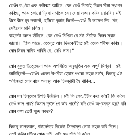
তেওঁৰ কণ্ঠত এক গভীৰতা আছিল, যেন তেওঁ নিজেই নিজৰ সীমা স্থাপন
কৰিছে, আৰু কোনো দ্বিধা নাথাকে যেন সেয়া লঙ্ঘন কৰিব নোৱাৰি। মই
ধীৰে ধীৰে মূৰ লৰালোঁ, ইঙ্গিতে বুজাই দিলোঁ—তেওঁ যি আদেশ দিব, মই
সেইবোৰ মানি চলিম।
বাইদেউ অলপ হাঁহিলে, যেন তেওঁ নিশ্চিত যে মই সঁচাকৈ নিজৰ স্থান
জানো। “ঠিক আছে, তেন্তে আহ দিনকেইটাত মই তোক পৰীক্ষা কৰিম।
মোৰ নিয়ম মানিব পাৰিবি নে, দেখি ল’ম।”
মোৰ বুকুত উত্তেজনা আৰু অপৰিচিত অনুভূতিৰ এক অপূৰ্ব মিশ্ৰণ। মই
জানিছিলোঁ—তেওঁৰ ওচৰত উপনীত হোৱাৰ পথটো সহজ নহ’ব, কিন্তু এই
অভিজ্ঞতা মোৰ বাবে অনন্য আৰু চিৰস্থায়ী হৈ থাকিব…
মোৰ মন চিন্তাৰে উপচি উঠিছিল। মই কি ফেণ্টেচীৰ কথা ক’ম? কি ক’লে
তেওঁ ভাল পায়? কিমান দূৰলৈ গৈ ক’ব পাৰোঁ? যদি তেওঁ অপ্ৰসন্ন হয়? যদি
মোৰ কথা তেওঁ পচন্দ নকৰে?
কিন্তু ভাগ্যভাল, বাইদেউয়ে নিজেই সিদ্ধান্ত লোৱা সহজ কৰি দিলে।
তেওঁ গভীৰ দৃষ্টিৰে মোক চাই, এটা মৃদু হাঁহি দি ক’লে,