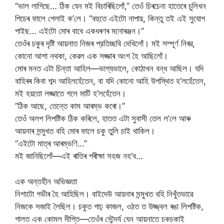
“ভাল লাগিছে… ঠিক যেন মই বিচাৰিছিলোঁ,” তেওঁ চিৰচেনা হাতেৰে চুলিখন
পিচেৰ ফালে পেলাই ক’লে। “বহুতে এইটো নাপায়, কিন্তু তই এই সুযোগ
পাইছ… এইটো মোৰ বাবে একধৰণৰ মনোৰঞ্জন।”
তেওঁৰ চকুৰ দৃষ্টি আয়নাত নিজৰ প্রতিচ্ছবি দেখিলোঁ। মই সম্পূৰ্ণ নিৰৱ,
কোনো আশা নথকা, কেৱল এক সজ্জাৰ অংশ হৈ আছিলোঁ।
মোৰ মনত এটা চিন্তা আহিল—ভাগ্যভালে, কোঠাখন বন্ধ আছিল। যদি
বাহিৰৰ কিবা শব্দ আহিলহেঁতেন, বা যদি কোনো আহি উপস্থিত হ’লহেঁতেন,
মই হয়তো লজ্জাতে গলে মাটি হ’লহেঁতেন।
“ঠিক আছে, তেন্তে কাম আৰম্ভ কৰো।”
তেওঁ অলপ লিপষ্টিক ঠিক কৰিলে, হাতত এটা সুবাসী তেল ল’লে আৰু
আয়নাৰ সন্মুখত বহি মোৰ ফালে চকু তুলি চাই থাকিল।
“এইটো মাত্ৰ আৰম্ভণি…”
মই জানিছিলোঁ—এই ৰাতিৰ পৰীক্ষা সহজ নহ’ব…
এক অন্তহীন অভিজ্ঞতা
নিশাটো গভীৰ হৈ আহিছিল। বাইদেউ আয়নাৰ সন্মুখত বহি নিখুঁতভাৱে
নিজকে সজাই লৈছিল। চকুত গাঢ় কাজল, ওঠত ত উজ্জ্বল ৰঙা লিপষ্টিক,
গালত এক কোমল দীপ্তি—তেওঁৰ সৌন্দৰ্য যেন আয়নাতে চকচকাই