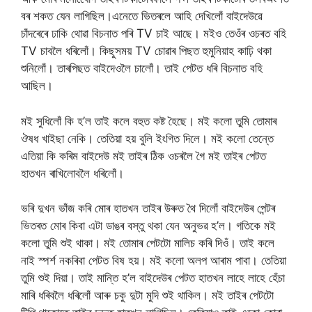
বৰ শকত যেন লাগিছিল।এনেতে ভিতৰলে আহি দেখিলোঁ বাইদেউৱে
চাঁদৰেৰে ঢাকি থোৱা বিচনাত পৰি TV চাই আছে। মইও তেওঁৰ ওচৰত বহি
TV চাবলৈ ধৰিলোঁ। কিছুসময় TV চোৱাৰ পিছত হুমুনিয়াহ কাঢ়ি থকা
শুনিলোঁ। তাৰপিছত বাইদেওলৈ চালোঁ। তাই পেটত ধৰি বিচনাত বহি
আছিল।
মই সুধিলোঁ কি হ’ল তাই কলে বহুত কষ্ট হৈছে। মই কলো তুমি তোমাৰ
ঔষধ খাইছা নেকি। তেতিয়া হয় বুলি ইংগিত দিলে। মই কলো তেন্তে
এতিয়া কি কৰিম বাইদেউ মই তাইৰ ঠিক ওচৰলৈ গৈ মই তাইৰ পেটত
হাতখন ৰাখিলোবলৈ ধৰিলোঁ।
ভৰি দুখন ভাঁজ কৰি মোৰ হাতখন তাইৰ উৰুত থৈ দিলোঁ বাইদেউৰ পেন্টৰ
ভিতৰত মোৰ কিবা এটা ডাঙৰ বস্তু থকা যেন অনুভৱ হ’ল। গতিকে মই
কলো তুমি শুই থাকা। মই তোমাৰ পেটটো মালিচ কৰি দিওঁ। তাই কলে
নাই স্পৰ্শ নকৰিবা পেটত বিষ হয়। মই কলো অলপ আৰাম পাবা। তেতিয়া
তুমি শুই দিয়া। তাই মান্তি হ’ল বাইদেউৰ পেটত হাতখন লাহে লাহে হেঁচা
মাৰি ধৰিবলৈ ধৰিলোঁ আৰু চকু দুটা মুদি শুই থাকিল। মই তাইৰ পেটটো