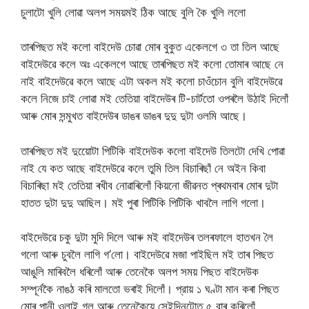
চুলাটো খুলি লোৱা অলপ সময়মই ঠিক আছে বুলি কৈ খুলি ললো
তাৰপিছত মই কলো বাইদেউ চোৱা মোৰ বুকুত একেলগে ৩ তা তিল আছে
বাইদেউৱে কলে অঃ একেলগে আছে তাৰপিছত মই কলো তোমাৰ আছে নে
নাই বাইদেউৱে কলে আছে এটা অকল মই কলো চাওঁচোন বুলি বাইদেউৱে
কলে নিজে চাই লোৱা মই তেতিয়া বাইদেউৰ টি-চাৰ্টতো ওপৰলৈ উঠাই দিলোঁ
আৰু মোৰ সন্মুখত বাইদেউৰ ডাঙৰ ডাঙৰ দুদু দুটা ওলমি আছে।
তাৰপিছত মই দুয়োেটা পিটিকি বাইদেউক কলো বাইদেউ তিলটো দেখি পোৱা
নাই যে কত আছে বাইদেউৱে কলে তুমি তিল বিচাৰিছাঁ নে অইন কিবা
বিচাৰিছা মই তেতিয়া ৰখীব নোৱাৰিলোঁ কিয়নো জীৱনত প্ৰথমবাৰ মোৰ দুটা
হাতত দুটা দুদু আছিল। মই পুৰা পিটিকি পিটিকি খাবলৈ লাগি গলো।
বাইদেউৱে চকু দুটা মুদি দিলে আৰু মই বাইদেউৰ তলৰফালে হাতখন লৈ
গলো আৰু চুবলৈ লাগি গ’লো। বাইদেউৱে মজা পাইছিল মই তাৰ পিছত
আঙুলি মাৰিবলৈ ধৰিলোঁ আৰু তেনেকৈ অলপ সময় পিছত বাইদেউক
সম্পূর্নকৈ নাঙঠ কৰি মালতো ভৰাই দিলোঁ। প্রায় ১ ঘণ্টা মান কৰা পিছত
মোৰ পানী ওলাই গল আৰু তেনেকৈয়ে সেইদিনটোত ৫ বাৰ কৰিলোঁ