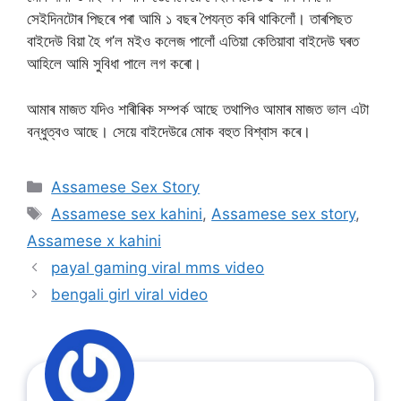
সেইদিনটোৰ পিছৰে পৰা আমি ১ বছৰ পৈযন্ত কৰি থাকিলোঁ। তাৰপিছত
বাইদেউ বিয়া হৈ গ’ল মইও কলেজ পালোঁ এতিয়া কেতিয়াবা বাইদেউ ঘৰত
আহিলে আমি সুবিধা পালে লগ কৰো।
আমাৰ মাজত যদিও শাৰীৰিক সম্পর্ক আছে তথাপিও আমাৰ মাজত ভাল এটা
বন্ধুত্বও আছে। সেয়ে বাইদেউৱে মোক বহুত বিশ্বাস কৰে।
Categories
Assamese Sex Story
Tags
Assamese sex kahini
,
Assamese sex story
,
Assamese x kahini
payal gaming viral mms video
bengali girl viral video