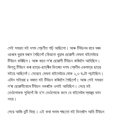
সেই সময়ত মই দশম শ্রেণীত পঢ়ি আছিলো। আৰু টিউচনৰ বাবে ঘৰৰ
ওচৰৰে খুড়াৰ ঘৰলে গৈছিলোঁ।কিয়নো খুড়াৰ ছোৱালী মেঘনা বাইদেউৱে
টিউচন কৰিছিল। আৰু বহুত ল’ৰা ছোৱালী টিউচন কৰিবলৈ আহিছিল।
কিন্তু টিউচন কৰা ছাত্র-ছাত্ৰীৰ ভিতৰত দশম শ্ৰেণীৰ একমাত্র ছাত্র
মইয়ে আছিলোঁ। সেয়েহে মেঘনা বাইদেউৱে মোক ২,৩ ঘণ্টা পঢ়াইছিল।
এদিন সন্ধিয়া ৪ বজাত মই টিউচন কৰিবলৈ গৈছিলোঁ। আৰু সেই সময়ত
ল’ৰা ছোৱালীবোৰে টিউচন নকৰাকৈ ওলাই আহিছিল। সেয়ে মই
তেওঁলোকক সুধিলোঁ কি হ’ল তেওঁলোকে কলে যে বাইদেউৰ স্বাস্থ্য ভাল
নহয়।
সেয়ে আজি চুটি দিছে। এই কথা শুনাৰ পাছতো মই ভিতৰলৈ আহি টিউচন