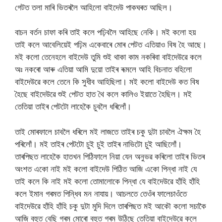
গেটত তলা মাৰি ভিতৰলৈ আহিলো বাইদেউ পাকঘৰত আছিল।
বাচন বর্তন চাফা কৰি তাই কলে পঢ়িবলৈ আহিছে নেকি। মই কলো হয়
তাই কলে আবেলিয়েই পঢ়িম একেবাৰে মোৰ পেটত এতিয়াও বিষ হৈ আছে।
মই কলো তেনেহলে বাইদেউ তুমি শুই থাকা কাম নকৰিবা বাইদেউৱে কলে
অঃ নকৰো আৰু এতিয়া আমি দুয়ো তাইৰ ৰূমলে আহি বিচনাত বহিলো
বাইদেউৱে কলে তেনে কি সুধীব আহিছিলা। মই কলো বাইদেউ কত বিষ
হৈছে বাইদেউৱে শুই পেটত হাত থৈ কলে কালিও ইয়াতে হৈছিল। মই
তেতিয়া তাইৰ পেটটো লাহেকৈ চুবলৈ ধৰিলোঁ।
তাই মোৰফালে চাবলৈ ধৰিলে মই লাজতে তাইৰ চকু দুটা চাবলৈ ঐক্ষম হৈ
পৰিলোঁ। মই তাইৰ পেটটো চুই চুই তাইৰ নাভিটো চুই আছিলোঁ।
তাৰপিছত লাহেকৈ হাতখন পিঠিফালে নিয়া যেন অনুভৱ কৰিলো তাইৰ ভিতৰ
অংশত একো নাই মই কলো বাইদেউ পিঠিত আজি একো পিন্ধা নাই যে
তাই কলে কি নাই মই কলো তোমালোকে পিন্ধা যে বাইদেউৱে হাঁহি হাঁহি
কলে ইমান গৰমত পিন্ধিব মন নাযায়। আচলতে তেওঁৰ ফালেচাওঁতে
বাইদেউৱে হাঁহি হাঁহি চকু দুটা মুদি দিলে তাৰপিছত মই আকৌ কলো সচাকৈ
আজি বহুত বেছি গৰম মোৰো বহুত গৰম উঠিছে তেতিয়া বাইদেউৱে কলে