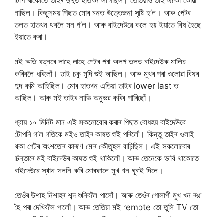
টিপি থাকোতে তাইৰ দুদুত হাতখন লাগিছিল। তেতিয়াও তাই একো কোৱা
নাছিল। কিছুসময় পিছত মোৰ মনত উত্তেজনা সৃষ্টি হ’ল। আৰু পেটৰ
তলত হাতখন থবলৈ মন গ’ল। আৰু বাইদেউৱে কলে হয় ইয়াতে বিষ হৈছে
ইয়াতে কৰা।
মই অতি যত্নৰে লাহে লাহে পেটৰ পৰা অলপ তলত বাইদেউক মালিচ
কৰিবলৈ ধৰিলোঁ। তাই চকু মুদি শুই আছিল। আৰু মুখৰ পৰা ওলোৱা বিষৰ
শব্দ কমি আহিছিল। মোৰ হাতখন এতিয়া তাইৰ lower last ত
আছিল। আৰু মই তাইৰ নাভি অনুভৱ কৰিব পাৰিছোঁ।
প্রায় ১০ মিনিট মান এই সকলোবোৰ কৰাৰ পিছত বোধহয় বাইদেউৱে
টোপনি গ’ল গতিকে মইও তাইৰ কাষত শুই পৰিলোঁ। কিন্তু তাইৰ ওলাই
থকা পেটৰ অংশতোৰ কাৰণে মোৰ কৌতূহল বাঢ়িছিল। এই সকলোবোৰ
চিন্তাৰে মই বাইদেউৰ কাষত শুই থাকিলোঁ। আৰু তেনেকে ভাবি থাকোতে
বাইদেউৱে স্থান সলনি কৰি মোৰফালে মুখ খন ঘূৰাই দিলে।
তেওঁৰ উশাহ নিশাহৰ শব্দ শুনিবলৈ পালোঁ। আৰু তেওঁৰ গোলাপী মুখ খন ৰঙা
হৈ পৰা দেখিবলৈ পালোঁ। আৰু তেতিয়া মই remote তো তুলি TV তো