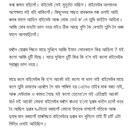
কৰা ৰুমত বহিলোঁ। বাইদেউ সেই মুহূৰ্তত নাছিল। বাইদেউৰ আগমনৰ
অপেক্ষাত মই বহি থাকিলোঁ। কিছুসময় পাছত বাথৰুমৰ পৰা ওলাই আহি
ৰুমৰ ফালে আহিল বাইদেউ আৰু মোক তেওঁ ক’ লে তুমি কাইলৈ আহিবা।
আজি মোৰ মনটো ভাল নহয় মইও ঠিক আছে বুলি কৈ বেগটো তুলি লৈ ঘৰৰ
ফালে আগবাঢ়িলোঁ।
ঘৰলৈ যোৱাৰ পিছত মায়ে সুধিলে আজি ইমান সোনকালে কিয় আহিলা ? মই
কলো আজি চুটি দিছে। মায়ে সুধিলে চুটি কিয় কি হ’ল মই কলো বাইদেউৰ
স্বাস্থ্য ভাল নহয়।
মায়ে কলে বাইদেউৰ কি হ’ল আকৌ মই কলো গা ভাল নাই বাইদেউৰ মায়ে
কলে তুমি ডাক্তৰ ওচৰলৈ লৈ যাব পাৰিলা হয়।এনেও তাইৰ মাক ঘৰত নাই,
আৰু দেউতাক ও কামত গৈছে মই কলো তেনেহ’লে মই এতিয়াই আকৌ
যাওঁ মই আকৌ মেঘনা বাইদেউৰ ঘৰলৈ ৰাওনা হ’লো দুৱাৰ খনলৈ চলোঁ বন্ধ
হৈ আছিল দুৱাৰ ঘণ্টাতো বজালোঁ কোনো উত্তৰ নাপালোঁ গতিকে আৰু
দুবাৰ মান বজালোঁ তাৰপিছত বাইদেউৱে দুৱাৰ খন খুলিলে তাই টি চার্ট এটা
পিন্ধি ওলাই আহিছিল।