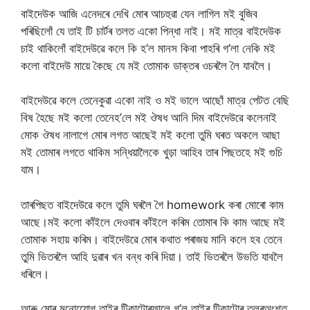
বাইদেউক আজি এনেদৰে দেখি মোৰ আচহুৱা যেন লাগিল মই বুজিব
পৰিছিলোঁ যে তাই টি চাৰ্টৰ তলত একো পিন্ধা নাই। মই মাত্র বাইদেউক
চাই থাকিলোঁ বাইদেউৱে কলে কি হ’ল মানস কিবা পাহৰি গ’লা নেকি মই
কলো বাইদেউ মায়ে কৈছে যে মই তোমাক ডাক্তৰ ওচৰলৈ লৈ যাবলৈ।
বাইদেউৱে কলে তেনেকুৱা একো নাই ও মই ভালে আছোঁ মাত্র পেটত বেছি
বিষ হৈছে মই কলো তেনেহ’লে মই ঔষধ আনি দিম বাইদেউৱে কলেনাই
মোক ঔষধ নালাগে মোৰ লগত আছেই মই কলো তুমি ঘৰত অকলে আছা
মই তোমাৰ লগতে থাকিম সন্ধিয়ালৈকে খুড়া আহিব তাৰ পিছতহে মই গুচি
যাম।
তাৰপিছত বাইদেউৱে কলে তুমি ঘৰলৈ গৈ homework কৰা মোৰো কাম
আছে।মই কলো কাঁইলে দেওবাৰ কাঁইলে কৰিম তোমাৰ কি কাম আছে মই
তোমাক সহায় কৰিম। বাইদেউৱে মোৰ কথাত পৰাজয় মানি কলে হব তেনে
তুমি ভিতৰলৈ আহি দুৱাৰ খন বন্ধ কৰি দিয়া। তাই ভিতৰলৈ উভতি যাবলৈ
ধৰিলে।
আৰু মোৰ মনোযোেগ তাইৰ টিকাটোৰফালে গ’ল তাইৰ টিকাটোৰ তলৰঅংশত