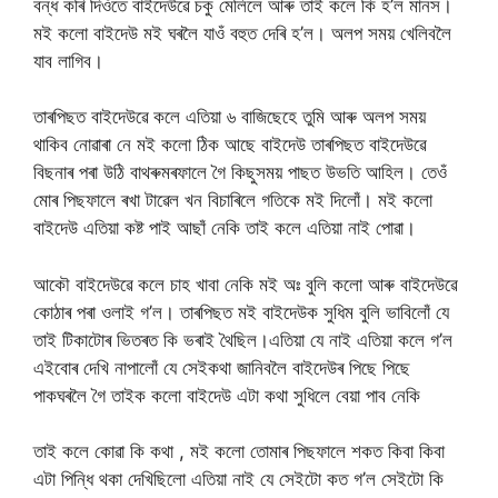
বন্ধ কৰি দিওঁতে বাইদেউৱে চকু মেলিলে আৰু তাই কলে কি হ’ল মানস।
মই কলো বাইদেউ মই ঘৰলৈ যাওঁ বহুত দেৰি হ’ল। অলপ সময় খেলিবলৈ
যাব লাগিব।
তাৰপিছত বাইদেউৱে কলে এতিয়া ৬ বাজিছেহে তুমি আৰু অলপ সময়
থাকিব নোৱাৰা নে মই কলো ঠিক আছে বাইদেউ তাৰপিছত বাইদেউৱে
বিছনাৰ পৰা উঠি বাথৰুমৰফালে গৈ কিছুসময় পাছত উভতি আহিল। তেওঁ
মোৰ পিছফালে ৰখা টাৱেল খন বিচাৰিলে গতিকে মই দিলোঁ। মই কলো
বাইদেউ এতিয়া কষ্ট পাই আছাঁ নেকি তাই কলে এতিয়া নাই পোৱা।
আকৌ বাইদেউৱে কলে চাহ খাবা নেকি মই অঃ বুলি কলো আৰু বাইদেউৱে
কোঠাৰ পৰা ওলাই গ’ল। তাৰপিছত মই বাইদেউক সুধিম বুলি ভাবিলোঁ যে
তাই টিকাটোৰ ভিতৰত কি ভৰাই থৈছিল।এতিয়া যে নাই এতিয়া কলে গ’ল
এইবোৰ দেখি নাপালোঁ যে সেইকথা জানিবলৈ বাইদেউৰ পিছে পিছে
পাকঘৰলৈ গৈ তাইক কলো বাইদেউ এটা কথা সুধিলে বেয়া পাব নেকি
তাই কলে কোৱা কি কথা , মই কলো তোমাৰ পিছফালে শকত কিবা কিবা
এটা পিন্ধি থকা দেখিছিলো এতিয়া নাই যে সেইটো কত গ’ল সেইটো কি