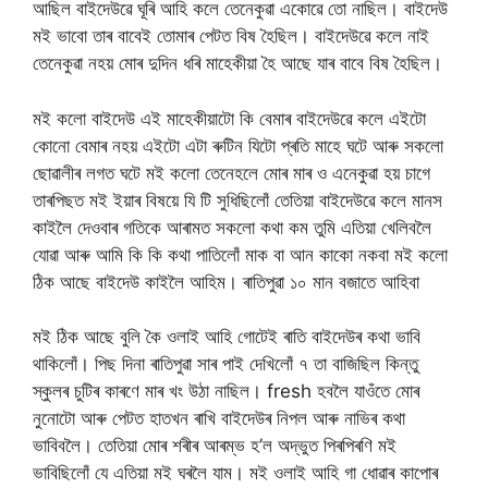
আছিল বাইদেউৱে ঘূৰি আহি কলে তেনেকুৱা একোৱে তো নাছিল। বাইদেউ
মই ভাবো তাৰ বাবেই তোমাৰ পেটত বিষ হৈছিল। বাইদেউৱে কলে নাই
তেনেকুৱা নহয় মোৰ দুদিন ধৰি মাহেকীয়া হৈ আছে যাৰ বাবে বিষ হৈছিল।
মই কলো বাইদেউ এই মাহেকীয়াটো কি বেমাৰ বাইদেউৱে কলে এইটো
কোনো বেমাৰ নহয় এইটো এটা ৰুটিন যিটো প্ৰতি মাহে ঘটে আৰু সকলো
ছোৱালীৰ লগত ঘটে মই কলো তেনেহলে মোৰ মাৰ ও এনেকুৱা হয় চাগে
তাৰপিছত মই ইয়াৰ বিষয়ে যি টি সুধিছিলোঁ তেতিয়া বাইদেউৱে কলে মানস
কাইলৈ দেওবাৰ গতিকে আৰামত সকলো কথা কম তুমি এতিয়া খেলিবলৈ
যোৱা আৰু আমি কি কি কথা পাতিলোঁ মাক বা আন কাকো নকবা মই কলো
ঠিক আছে বাইদেউ কাইলৈ আহিম। ৰাতিপুৱা ১০ মান বজাতে আহিবা
মই ঠিক আছে বুলি কৈ ওলাই আহি গোটেই ৰাতি বাইদেউৰ কথা ভাবি
থাকিলোঁ। পিছ দিনা ৰাতিপুৱা সাৰ পাই দেখিলোঁ ৭ তা বাজিছিল কিন্তু
স্কুলৰ চুটিৰ কাৰণে মাৰ খং উঠা নাছিল। fresh হবলৈ যাওঁতে মোৰ
নুনোটো আৰু পেটত হাতখন ৰাখি বাইদেউৰ নিপল আৰু নাভিৰ কথা
ভাবিবলৈ। তেতিয়া মোৰ শৰীৰ আৰম্ভ হ’ল অদ্ভুত পিৰপিৰণি মই
ভাবিছিলোঁ যে এতিয়া মই ঘৰলৈ যাম। মই ওলাই আহি গা ধোৱাৰ কাপোৰ