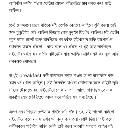
আনিবলৈ ৰুমলৈ গ’লো তেতিয়া মেঘনা বাইদেউৱে মাৰ লগত কথা পাতি
আছিল।
তেওঁ মোৰফালে চালে গতিকে মই তেওঁক কেতিয়া আহিলে বুলি কলো তাই
মোৰ নুনুটোলৈ চাই আছিল কিয়নো মোৰ নুনুটো থিয় হৈ আছিল।মই তেওঁৰ
চকুৰ ফালে চালোঁ আৰু তাৰপিছত খৰ ধৰকৈ হাটখনেৰে ঢাকি কাপোৰ লৈ
বাথৰুলৈ যাবলৈ ধৰিলোঁ। মায়ে কলে খৰ ধৰিকৈ গা ধুই আহ তাৰপিছত
বাইদেউৰ ঘৰলৈ যাব লাগিব বাইদেউৰ মাক আজিও নাহিব মই হব বুলি আৰু
বাথৰুমত সোমালো
গা ধুই breakfast কৰি বাইদেউৰ ঘৰলৈ ৰাওনা হ’লো বাইদেউৰ ঘৰৰ
দুৱাৰ খন খোলা আছিল। মই ভিতৰলৈ যাওঁতে দেউতাকে কলে ভাইটি তুমি
বাহিৰৰ টেবলতে বহা বাইদেউৱে মোক ভাত দি আছে তাৰপিছত তোমাক
পঢ়াবগৈ মোৰ দেৰি হৈছে কামৰ বাবে গাঁৱলৈ যাব লগা হৈছে।
অলপ সময় পিছতে দেউতাক গাঁৱলৈ গুচি গ’ল। so মই তাতেই বহিলোঁ।
বাইদেউৱে কলে মানস দুৱাৰ খন বন্ধ কৰি তলা লগাই দিয়া। মই কলো
বাকীসকলে পঢ়িবলৈ নাহিব নেকি তাই কলে আবেলি সকলো আহিব মই