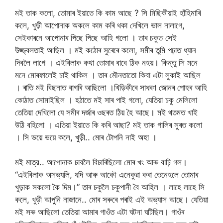
মই তাক কলো, তোমাৰ ইয়াতে কি কাম আছে ? সি মিছিকীয়াই হাঁহিমাৰি
কলে, খুড়ী আপোনাক অকলে কাম কৰি থকা দেখিলে ভাল নালাগে,
সেইকাৰনে আপোনাৰ পিছে পিছে আহি গলো । তাৰ চকুত সেই
উজ্জ্বলতাই আছিল । মই কঠোৰ সুৰেৰে কলো, সমীৰ তুমি পঢ়াত ধ্যান
দিবলৈ লাগে । এইবিলাক কথা তোমাৰ বাবে ঠিক নহয়। কিন্তু সি মনে
মনে মোৰফালেই চাই থাকিল । তাৰ মৌনতাতো কিবা এটা লুকাই আছিল
। ৰাতি মই বিছনাত বাগৰি আছিলো ।খিড়িকীৰে সাধৰণ জোনৰ পোহৰ আহি
কোঠাত সোমাইছিল । হঠাতে মই সাৰ পাই গলো, যেতিয়া চকু মেলিলো
তেতিয়া দেখিলো যে সমীৰ দৰ্জাৰ ওছৰত ঠিয় হৈ আছে। মই থতমত খাই
উঠি বহিলো । এতিয়া ইয়াতে কি কৰি আছা? মই তাক গালিৰ সুৰত কলো
। সি ভয়ে ভয়ে কলে, খুড়ী.. মোৰ টোপনি নাই অহা ।
মই মাত্র.. আপোনাক চাবলৈ বিচাৰিছিলো মোৰ খং আৰু বাঢ়ি গল।
“এইবিলাক অসভ্যলি, যদি আৰু আকৌ এনেকুৱা কৰা তেনেহলে তোমাৰ
খুড়াক সকলো কৈ দিম।” তাৰ চকুলৈ চকুপানী বৈ আহিল । লাহে লাহে সি
কলে, খুড়ী আপুনি নাজানে.. মোৰ সৰুৰে পৰাই এই অভ্যাস আছে। যেতিয়া
মই সৰু আছিলো তেতিয়া আমাৰ গাওঁত এটা ঘটনা ঘটিছিল। গাওঁৰ