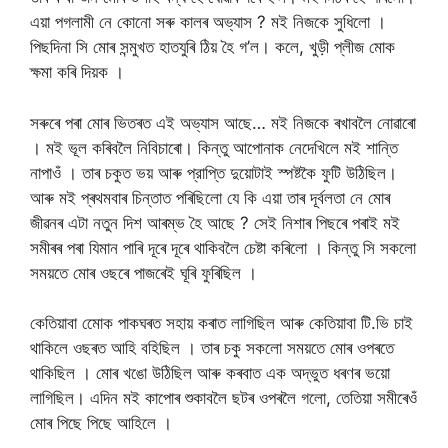
এয়া পগলামী নে কোনো সৰু কালৰ অভ্যাস ? মই নিজকে সুধিলো ।
পিছদিনা সি মোৰ সন্মুখত হাতযুৰি ঠিয় হৈ গ’ল। কলে, খুড়ী প্লীজ মোক
ক্ষমা কৰি দিয়ক ।
সৰুৰে পৰা মোৰ ভিতৰত এই অভ্যাস আছে… মই নিজকে ৰখাবলৈ নোৱাৰো
। মই ভূল কৰিবলৈ নিবিচাৰো। কিন্তু আপোনাক নেদেখিলে মই শান্তি
নাপাওঁ । তাৰ চকুত ভয় আৰু প্রাপ্তি দুয়োটাই স্পষ্টকৈ ফুটি উঠিছিল।
আৰু মই প্ৰথমবাৰ চিন্তাত পৰিছিলো যে কি এয়া তাৰ দূৰ্বলতা নে মোৰ
জীৱনৰ এটা নতুন দিশ আৰম্ভ হৈ আছে ? সেই নিশাৰ পিছৰে পৰাই মই
সমীৰৰ পৰা যিমান পাৰি দূৰে দূৰে থাকিবলৈ চেষ্টা কৰিলো । কিন্তু সি সকলো
সময়তে মোৰ ওছৰে পাজৰেই ঘূৰি ফুৰিছিল ।
কেতিয়াবা মোেক পাকঘৰত সহায় কৰাত লাগিছিল আৰু কেতিয়াবা টি.ভি চাই
থাকিলে ওছৰত আহি বহিছিল । তাৰ চকু সকলো সময়তে মোৰ ওপৰতে
থাকিছিল । মোৰ খঙো উঠিছিল আৰু কৰবাত এক অদ্ভুত ধৰণৰ ভয়ো
লাগিছিল। এদিন মই কাপোৰ শুকাবলৈ ছটৰ ওপৰলৈ গলো, তেতিয়া সমীৰেওঁ
মোৰ পিছে পিছে আহিলে ।