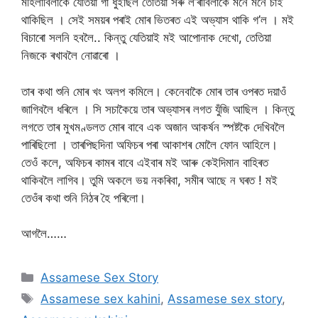
মহিলাবিলাকে যেতিয়া গাঁ ধুইছিল তেতিয়া সৰু ল’ৰাবিলাকে মনে মনে চাই
থাকিছিল । সেই সময়ৰ পৰাই মোৰ ভিতৰত এই অভ্যাস থাকি গ’ল । মই
বিচাৰো সলনি হবলৈ.. কিন্তু যেতিয়াই মই আপোনাক দেখো, তেতিয়া
নিজকে ৰখাবলৈ নোৱাৰো ।
তাৰ কথা শুনি মোৰ খং অলপ কমিলে। কেনেবাকৈ মোৰ তাৰ ওপৰত দয়াওঁ
জাগিবলৈ ধৰিলে । সি সচাকৈয়ে তাৰ অভ্যাসৰ লগত যুঁজি আছিল । কিন্তু
লগতে তাৰ মুখমণ্ডলত মোৰ বাবে এক অজান আকর্ষন স্পষ্টকৈ দেখিবলৈ
পাৰিছিলো । তাৰপিছদিনা অফিচৰ পৰা আকাশৰ মোলৈ ফোন আহিলে।
তেওঁ কলে, অফিচৰ কামৰ বাবে এইবাৰ মই আৰু কেইদিমান বাহিৰত
থাকিবলৈ লাগিব। তুমি অকলে ভয় নকৰিবা, সমীৰ আছে ন ঘৰত ! মই
তেওঁৰ কথা শুনি নিঠৰ হৈ পৰিলো।
আগলৈ……
Categories
Assamese Sex Story
Tags
Assamese sex kahini
,
Assamese sex story
,