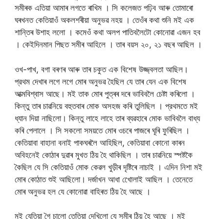
সমীৰক এতিয়া আমাৰ লগতে ৰাখিম । সি কলেজত পঢ়িব আৰু তোমাৰো
ঘৰখনত কেতিয়াওঁ অকলশৰীয়া অনুভৱ নহয় । তেওঁৰ কথা শুনি মই এক
শান্তিৰ উশাহ ললো । কমেওঁ কথা অলপ পাতিবলৈটো কোনোৱা এজন হব
। কেইদিনমান পিছত সমীৰ আহিলে । তাৰ বয়স ২০, ২১ বছৰ আছিল ।
ওখ-পাখ, বগা বৰণৰ আৰু তাৰ চকুত এক বিশেষ উজ্জ্বলতা আছিল।
প্রথম দেখাৰ লগে লগে মোৰ অনুভৱ হৈছিল যে তাৰ যেন এক বিশেষ
আত্মবিশ্বাস আছে। মই তাক মোৰ পুত্ৰৰ দৰে ভাবিবলৈ চেষ্টা কৰিলো ।
কিন্তু তাৰ চাৱনিয়ে বহুতবাৰ মোক অসহজ কৰি তুলিছিল । প্রথমতে মই
ধ্যান দিয়া নাছিলো। কিন্তু লাহে লাহে তাৰ ব্যৱহাৰে মোক ভাবিবলৈ বাধ্য
কৰি পেলালে । সি সকলো সময়তে মোৰ ওচৰে পাজৰে ঘূৰি ফুৰিছিল ।
কেতিয়াবা বাহানা বনাই পাকঘৰলৈ আহিছিল, কেতিয়াবা কোনো কাৰন
অবিহনেই কোঠাৰ দুৱাৰ মুখত ঠিয় হৈ থাকিছিল । তাৰ চাৱনিয়ে স্পষ্টকৈ
কৈছিল যে সি কেতিয়াওঁ মোক কেৱল খুড়ীৰ দৃষ্টিৰে নাচাই । এদিন নিশা মই
মোৰ কোঠাত শুই আছিলো। দৰ্জাখন আধা খোেলাই আছিল । তেনেতে
মোৰ অনুভৱ হল যে কোনোৱা বাহিৰত ঠিয় হৈ আছে ।
মই যেতিয়া গৈ চালো তেতিয়া দেখিলো যে সমীৰ ঠিয় হৈ আছে । মই