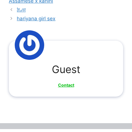
Assamese x kahini
ঠাণ্ডা
hariyana girl sex
Guest
Contact