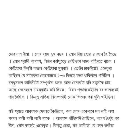
মোৰ নাম ৰীমা । মোৰ বয়স ২৭ বছৰ । মোৰ বিয়া হোৱা ৪ বছৰ হৈ গৈছে
। মোৰ স্বামী আকাশ, নিজৰ কর্মসূত্রে বেছিভাগ সময় বাহিৰতে থাকে ।
কেতিয়াবা দিল্লী নহলে কেতিয়াবা মুম্বাই । তেওঁৰ চাকৰিয়েই এনেকুৱা
আছিলে যে মাহেকত কোনোমতে ৫-৬ দিনহে ঘৰত থাকিবলৈ পাৰিছিল ।
বন্ধুসকল কাহিনীটো সম্পূর্ণকৈ শুনক আৰু চেনলটো যদি নতুনকৈ চাই
আছে তেনেহলে চাবস্ক্রাইৱ কৰি দিয়ক। বিয়াৰ প্ৰথমকেইদিন বৰ ভালদৰেই
পাৰ হৈছিল । কিন্তু এতিয়া নিসংগতাই মোক ভিতৰৰ পৰা খুলি খাইছিল।
মই প্রায়ে আকাশক ফোনত কৈছিলো, শুনা মোৰ একেবাৰে মন নাই লগা।
ঘৰখন খালী খালী লাগি থাকে । আকাশে হাঁহিমাৰি কৈছিলে, অলপ ধৈৰ্য্য ধৰা
ৰীমা, মোৰ কামেই এনেকুৱা। কিন্তু চোৱা, মই ভাবিছো যে মোৰ ভতীজা