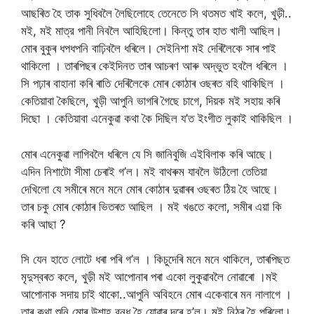
আছৰিত হৈ তাক সুধিবলৈ লৈছিলোহে তেনেতে সি থতমত খাই কলে, খুড়ী..
মই, মই মাত্র পানী নিবলৈ আহিছিলো। কিন্তু তাৰ হাত খালী আছিল।
মোৰ বুকুৰ ধপধপনি বাঢ়িবলৈ ধৰিলে। সেইনিশা মই দেৰিলৈকে সাৰ পাই
থাকিলো । তাৰপিছৰ কেইদিনত তাৰ আচৰণ আৰু অদ্ভুত হবলৈ ধৰিলে ।
সি পঢ়াৰ বাহানা কৰি ৰাতি দেৰিলৈকে মোৰ কোঠাৰ ওছৰত বহি থাকিছিল ।
কেতিয়াবা কৈছিলে, খুড়ী আপুনি ভাগৰি গৈছে চাগে, দিয়ক মই সহায় কৰি
দিছো । কেতিয়াবা এনেকুৱা কথা কৈ দিছিল য’ত ইংগীত লুকাই থাকিছিল ।
মোৰ এনেকুৱা লাগিবলৈ ধৰিলে যে সি জানিবুজি এইবিলাক কৰি আছে।
এদিন নিশাটো সীমা চেৰাই গ’ল। মই বাথৰুম যাবলৈ উঠিলো তেতিয়া
দেখিলো যে সমীৰে মনে মনে মোৰ কোঠাৰ দুৱাৰৰ ওছৰত ঠিয় হৈ আছে।
তাৰ চকু মোৰ কোঠাৰ ভিতৰত আছিল । মই খঙতে কলো, সমীৰ এয়া কি
কৰি আছা ?
সি যেন হাতে লোটে ধৰা পৰি গ’ল । কিচুদেৰি মনে মনে থাকিলে, তাৰপিছত
মৃদুস্বৰত কলে, খুড়ী মই আপোনাৰ পৰা একো লুকুৱাবলৈ নোৱাৰো ।মই
আপোনাক সদায় চাই থাকো..আপুনি অবিহনে মোৰ একেবাৰে মন নালাগে ।
তাৰ কথা শুনি মোৰ উশাহ বন্ধ হৈ যোৱাৰ দৰে হ’ল। মই নিঠৰ হৈ পৰিলো।