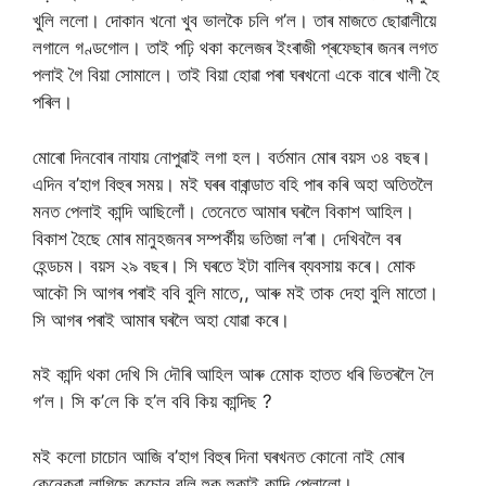
খুলি ললো। দোকান খনো খুব ভালকৈ চলি গ’ল। তাৰ মাজতে ছোৱালীয়ে
লগালে গণ্ডগোল। তাই পঢ়ি থকা কলেজৰ ইংৰাজী প্ৰফেছাৰ জনৰ লগত
পলাই গৈ বিয়া সোমালে। তাই বিয়া হোৱা পৰা ঘৰখনো একে বাৰে খালী হৈ
পৰিল।
মোৰো দিনবোৰ নাযায় নোপুৱাই লগা হল। বৰ্তমান মোৰ বয়স ৩৪ বছৰ।
এদিন ব’হাগ বিহুৰ সময়। মই ঘৰৰ বাৰান্ডাত বহি পাৰ কৰি অহা অতিতলৈ
মনত পেলাই কান্দি আছিলোঁ। তেনেতে আমাৰ ঘৰলৈ বিকাশ আহিল।
বিকাশ হৈছে মোৰ মানুহজনৰ সম্পৰ্কীয় ভতিজা ল’ৰা। দেখিবলৈ বৰ
হেন্ডচম। বয়স ২৯ বছৰ। সি ঘৰতে ইটা বালিৰ ব্যবসায় কৰে। মোক
আকৌ সি আগৰ পৰাই ববি বুলি মাতে,, আৰু মই তাক দেহা বুলি মাতো।
সি আগৰ পৰাই আমাৰ ঘৰলৈ অহা যোৱা কৰে।
মই কান্দি থকা দেখি সি দৌৰি আহিল আৰু মোেক হাতত ধৰি ভিতৰলৈ লৈ
গ’ল। সি ক’লে কি হ’ল ববি কিয় কান্দিছ ?
মই কলো চাচোন আজি ব’হাগ বিহুৰ দিনা ঘৰখনত কোনো নাই মোৰ
কেনেকুৱা লাগিছে কচোন বুলি হুক হুকাই কান্দি পেলালো।