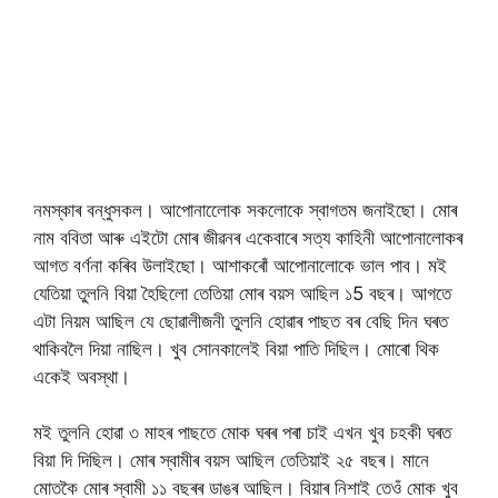
নমস্কাৰ বন্ধুসকল। আপোনালোেক সকলোকে স্বাগতম জনাইছো। মোৰ
নাম ববিতা আৰু এইটো মোৰ জীৱনৰ একেবাৰে সত্য কাহিনী আপোনালোকৰ
আগত বৰ্ণনা কৰিব উলাইছো। আশাকৰোঁ আপোনালোকে ভাল পাব। মই
যেতিয়া তুলনি বিয়া হৈছিলো তেতিয়া মোৰ বয়স আছিল ১5 বছৰ। আগতে
এটা নিয়ম আছিল যে ছোৱালীজনী তুলনি হোৱাৰ পাছত বৰ বেছি দিন ঘৰত
থাকিবলৈ দিয়া নাছিল। খুব সোনকালেই বিয়া পাতি দিছিল। মোৰো থিক
একেই অবস্থা।
মই তুলনি হোৱা ৩ মাহৰ পাছতে মোক ঘৰৰ পৰা চাই এখন খুব চহকী ঘৰত
বিয়া দি দিছিল। মোৰ স্বামীৰ বয়স আছিল তেতিয়াই ২৫ বছৰ। মানে
মোতকৈ মোৰ স্বামী ১১ বছৰৰ ডাঙৰ আছিল। বিয়াৰ নিশাই তেওঁ মোক খুব