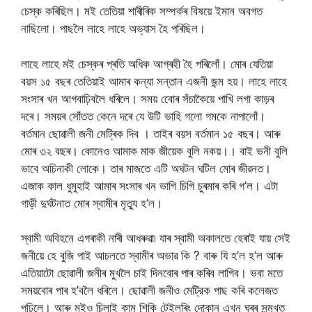
চেস্ক কৰিছিল। মই তেতিয়া শাৰীৰিক সম্পৰ্কৰ বিষয়ে ইমান অবগত
নাছিলো। পাছলৈ লাহে লাহে অভ্যাস হৈ পৰিছিল।
লাহে লাহে মই চেস্কৰ প্ৰতি অধিক আগ্ৰহী হৈ পৰিলোঁ। মোৰ যেতিয়া
বয়স ১৫ বছৰ তেতিয়াই আমাৰ কন্যা সন্তান এজনী জন্ম হয়। লাহে লাহে
সংসাৰ খন আগবাঢ়িবলৈ ধৰিলে। সময় বোেৰ সঁচাকৈয়ে পাখি লগা কাড়ৰ
দৰে। সময়ৰ সোঁতত কেনে দৰে যে উটি ভাহি গলো গমকে নাপালোঁ।
বর্তমান ছোৱালী জনী মেট্ৰিক দিব । তাইৰ বয়স বর্তমান ১৫ বছৰ। আৰু
মোৰ ৩২ বছৰ। কোনেও আমাক মাক জীয়েক বুলি নকয়।। বাই ভনী বুলি
ভাবে অচিনাকী লোকে। তাৰ মাজতে এটি অঘটন ঘটিল মোৰ জীৱনত।
এজাক কাল ধুমুহাই আমাৰ সংসাৰ খন ভাগি চিগি চুৰমাৰ কৰি গ’ল। এটা
গাড়ী দুর্ঘটনাত মোৰ স্বামীৰ মৃত্যু হ’ল।
স্বামী অবিহনে এগৰাকী নাৰী আধৰুৱা৷ যাৰ স্বামী অকালতে হেৰাই যায় সেই
জনীয়ে হে বুজি পাই আচলতে স্বামীৰ অভাৱ কি ? বাৰু যি হ’ল হ’ল আৰু
এতিয়াটো ছোৱালী জনীৰ মুখলৈ চাই দিনবোৰ পাৰ কৰিব লাগিব। ভবা মতে
সময়বোৰ পাৰ হ’বলৈ ধৰিলে। ছোৱালী জনীও মেট্রিক পাছ কৰি কলেজত
পঢ়িলে। আৰু মইও চিলাই কাম শিকি টেইলৰিং দোকান এখন ঘৰৰ সন্মুখত