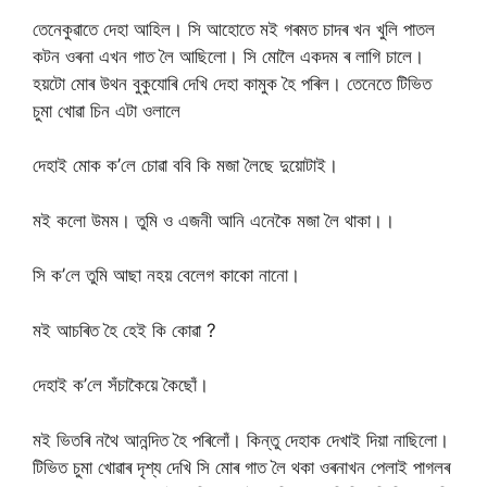
তেনেকুৱাতে দেহা আহিল। সি আহোতে মই গৰমত চাদৰ খন খুলি পাতল
কটন ওৰনা এখন গাত লৈ আছিলো। সি মোলৈ একদম ৰ লাগি চালে।
হয়টো মোৰ উথন বুকুযোৰি দেখি দেহা কামুক হৈ পৰিল। তেনেতে টিভিত
চুমা খোৱা চিন এটা ওলালে
দেহাই মোক ক’লে চোৱা ববি কি মজা লৈছে দুয়োটাই।
মই কলো উমম। তুমি ও এজনী আনি এনেকৈ মজা লৈ থাকা।।
সি ক’লে তুমি আছা নহয় বেলেগ কাকো নানো।
মই আচৰিত হৈ হেই কি কোৱা ?
দেহাই ক’লে সঁচাকৈয়ে কৈছোঁ।
মই ভিতৰি নথৈ আনন্দিত হৈ পৰিলোঁ। কিন্তু দেহাক দেখাই দিয়া নাছিলো।
টিভিত চুমা খোৱাৰ দৃশ্য দেখি সি মোৰ গাত লৈ থকা ওৰনাখন পেলাই পাগলৰ