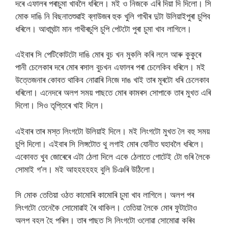
দৰে এফালৰ পৰাচুমা খাবলৈ ধৰিলে। মই ও নিজকে এৰি দিয়া দি দিলো। সি
মোক দাঙি নি বিছনাতশুৱাই ব্লাউজৰ হুক খুলি গাখীৰ দুটা উলিয়াইপুৰা চুপিব
ধৰিলে। আধাঘন্টা মান গাখীৰচুপি চুপি পেটটো পুৰা চুমা খাব লাগিলে।
এইবাৰ সি পেটিকোটটো দাঙি মোৰ বুচ খন মুকলি কৰি ললে আৰু কুকুৰে
পানী চেলেকাৰ দৰে মোৰ ৰসাল বুচখন এফালৰ পৰা চেলেকিব ধৰিলে। মই
উত্তেজনাৰ কোবত থাকিব নোৱাৰি নিজে দাঙ খাই তাৰ মূৰটো ধৰি চেলেকাব
ধৰিলো। এনেদৰে অলপ সময় পাছতে মোৰ কামৰস সোপাকে তাৰ মুখত এৰি
দিলো। সিও তৃপ্তিৰে খাই দিলে।
এইবাৰ তাৰ মস্ত লিংগটো উলিয়াই দিলে। মই লিংগটো মুখত লৈ বহু সময়
চুপি দিলো। এইবাৰ সি লিঙ্গটোত থু লগাই মোৰ যোনীত ঘহাবলৈ ধৰিলে।
একোবত খুব জোৰেৰে এটা ঠেলা দিলে একে ঠেলাতে গোটেই টো গুৰি লৈকে
সোমাই গ’ল। মই আহহহহহহ বুলি চিঞৰি উঠিলো।
সি মোক তেতিয়া ওঠত কামোৰি কামোৰি চুমা খাব লাগিলে। অলপ পৰ
লিংগটো তেনেকৈ সোমোৱাই ৰৈ থাকিল। তেতিয়া লৈকে মোৰ ফুটাটোও
অলপ বহল হৈ পৰিল। তাৰ পাছত সি লিংগটো ওলোৱা সোমোৱা কৰিব