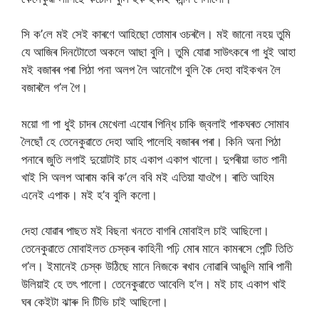
সি ক’লে মই সেই কাৰণে আহিছো তোমাৰ ওচৰলৈ। মই জানো নহয় তুমি
যে আজিৰ দিনটোতো অকলে আছা বুলি। তুমি যোৱা সাউৎকৰে গা ধুই আহা
মই বজাৰৰ পৰা পিঠা পনা অলপ লৈ আনোগৈ বুলি কৈ দেহা বাইকখন লৈ
বজাৰলৈ গ’ল গৈ।
ময়ো গা পা ধুই চাদৰ মেখেলা এযোৰ পিন্ধি চাকি জ্বলাই পাকঘৰত সোমাব
লৈছোঁ হে তেনেকুৱাতে দেহা আহি পালেহি বজাৰৰ পৰা। কিনি অনা পিঠা
পনাৰে জুতি লগাই দুয়োটাই চাহ একাপ একাপ খালো। দুপৰীয়া ভাত পানী
খাই সি অলপ আৰাম কৰি ক’লে ববি মই এতিয়া যাওগৈ। ৰাতি আহিম
এনেই এপাক। মই হ’ব বুলি কলো।
দেহা যোৱাৰ পাছত মই বিছনা খনতে বাগৰি মোবাইল চাই আছিলো।
তেনেকুৱাতে মোবাইলত চেস্কৰ কাহিনী পঢ়ি মোৰ মানে কামৰসে পেন্টি তিতি
গ’ল। ইমানেই চেস্ক উঠিছে মানে নিজকে ৰখাব নোৱাৰি আঙুলি মাৰি পানী
উলিয়াই হে তৎ পালো। তেনেকুৱাতে আবেলি হ’ল। মই চাহ একাপ খাই
ঘৰ কেইটা ঝাৰু দি টিভি চাই আছিলো।