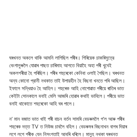
ঘৰখনত অকলে থাকি আমনি লাগিছিল পৰীৰ। গিৰিয়েক চাকৰিসুত্রে
বেংগালুৰুলৈ যোৱাৰ পাছত চাৰিমাহ আগতে বিয়াহৈ অহা পৰী খুবেই
অকলশৰীয়া হৈ পৰিছিল। পৰীৰ শহুৰেকো কেনিবা ওলাই গৈছিল। ঘৰখনত
অন্য কোনো প্রানী নথকাত তাই উপায়হীন হৈ বিছনা খনতে পৰি আছিল।
ইফালে সন্ধিয়াও হৈ আহিল। শহুৰেক আহি নোপোৱাত পৰীয়ে ৰাতিৰ ভাত
কেইটা সোনকালে বনাই মেলি আজৰি হোৱাৰ কথাই ভাবিলে। পৰীয়ে ভাত
বনাই থাকোতে শহুৰেকো আহি ঘৰ পালে।
ন’ মান বজাত ভাত খাই পৰী বাচন বৰ্তন সামৰি বেডৰুমলৈ গ’ল আৰু পৰীৰ
শহুৰেক দত্ত TV ত নিউজ চাবলৈ বহিল। বেডৰুমৰ বিছনাখন বাগৰ দিয়াৰ
লগে লগে পৰীক যেন নিসংগতাই আবৰি ধৰিলে। মানুহ নথকা ঘৰখনত