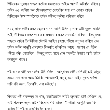
গিৰিয়েকৰ দুবাহুৰ মাজত কটোৱা সময়বোৰে তাইক আমনি কৰিবলৈ ধৰিলে।
তাইৰ ২৫ বছৰীয়া ভৰ যৌৱনপ্ৰাপ্ত দেহাটোৰ খলা বমা বোৰত তাইৰ
গিৰিয়েকৰ উস্ম স্পৰ্শবোৰে তাইৰ শৰীৰত ক্ৰীয়া কৰিবলৈ ধৰিলে।
লাহে লাহে তাইৰ মনত ছেক্সৰ বাসনা জাগি উঠিল। গাৰু এটা বুকুত সাবতি
তাই গিৰিয়েকৰ লগত পাৰ কৰা সময়বোৰ মনত পেলাবলৈ ধৰিলে। কিছুসময়
পাছতে তাইৰ চিলমিলিয়া টোপনি আহিল।হঠাৎ পৰীয়ে অনুভব কৰিলে যেন
তাইৰ ভৰিৰ আঙুলি কেইটাত কিহবাই কুটকুটাই আছে, সপোন নে দিঠক
পৰীয়ে ধৰিব নোৱাৰিলে, কিন্তু লাহে লাহে যেন স্পর্শটো উজাই আহি তাইৰ
কলাফুল পালে।
পৰীয়ে চক খাই ঘকমককৈ উঠি বহিল। আন্ধাৰত তাই খেপিয়াই চাই মানুহ
এজন লগ পালে আৰু চিয়ৰিব খোজোতেই মানুহ জনে তাইৰ মুখত সোঁপা
মাৰি ধৰি কলে, “বোৱাৰী, এয়া মইহে”।
বিষ্ময়ত পৰী বাকৰুদ্ধ হৈ গ’ল, ততাতৈয়াকৈ লাইট জ্বলাই তাই দেখিলে যে,
তাই শহুৰেক দত্ত তাইৰ বিচনাত বহি আছে।”দেউতা, আপুনি এয়া কি
কৰিছে?” পৰীয়ে আছৰিত হৈ কলে।