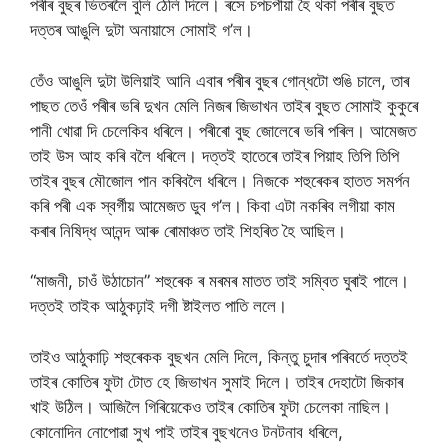
পৰীৰ বুছৰ ভিতৰলৈ বুলি ঠেলি দিলে। ৰসে চপচপীয়া হৈ থকা পৰীৰ বুছত
দত্তৰ আঙুলি দুটা অনায়াসে সোমাই গ’ল।
তেঁও আঙুলি দুটা উলিয়াই আনি এবাৰ পৰীৰ বুছৰ গোন্ধটো শুঙি চালে, তাৰ
পাছত তেওঁ পৰীৰ ভৰি দুখন মেলি নিজৰ জিভাখন তাইৰ বুছত সোমাই কুকুৰে
পানী খোৱা দি চেলেকিব ধৰিলে। পৰীৰো বুছ জোলেৰে ভৰি পৰিল। আমেজত
তাই উস আহ কৰি বলৈ ধৰিলে। দত্তই হাতেৰে তাইৰ পিয়াহ তিপি তিপি
তাইৰ বুছৰ মৌজোল পান কৰিবলৈ ধৰিলে। নিজকে শহুৰেকৰ হাতত সমৰ্পন
কৰি পৰী এক স্বর্গীয় আমেজত ডুব গ’ল। কিবা এটা নকৰিব লগীয়া কাম
কৰাৰ নিষিদ্ধ আনন্দ আৰু ৰোমাঞ্চত তাই শিহৰিত হৈ আছিল।
“মাজনী, চাওঁ উঠাচোন” শহুৰেক ৰ মৰমৰ মাতত তাই সম্বিত ঘুৰাই পালে।
দত্তই তাইক আঠুকঢ়াই দগী ষ্টাইলত পাতি ললে।
তাইও আঠুকাঢ়ি শহুৰেকক বুছখন মেলি দিলে, কিন্তু চুদাৰ পৰিবৰ্তে দত্তই
তাইৰ কোতিৰ ফুটা টোত হে জিভাখন সুমাই দিলে। তাইৰ দেহাটো জিকাৰ
খাই উঠিল। আজিলৈ গিৰিয়েকেও তাইৰ কোতিৰ ফুটা চেলেকা নাছিল।
কোনোদিন নোপোৱা সুখ পাই তাইৰ বুছখনেও টনটনাব ধৰিলে,