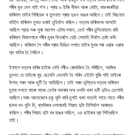
পৰীৰ মুখ মেল খাই গ’ল। প্ৰায় ৯ ইঞ্চি দীঘল আৰু মোটা, মাগুৰবৰনীয়া
বাৰিদাল তাইৰ গিৰিয়েক ৰ তুলনাত প্ৰায় দুগুন ডাঙৰ আছিল। তাই বিছনাত
বহিলৈ বাৰিদাল মুখত ভৰাই চুহিবলৈ ধৰিলে। দত্তৰ বাৰিদালৰ আগটো
আছিল প্রায় সৰু সুৰা আপেল এটাৰ সমান, তেওঁ পৰীৰ চুলিকোচাত ধৰি
বাৰিদাল যিমানপাৰে পৰীৰ মুখৰ ভিতৰলৈ হেচি সোমাই দিবলৈ চেষ্টা কৰি
আছিল। বাৰিদাল গৈ পৰীৰ প্ৰায় ডিঙিত লগাত তাইৰ মুখৰ পৰা ওৱাক ওৱাক
শব্দ বাহিৰ হৈ গৈছিল।
ইফালে দত্তৰ বাৰিৰ ছাইজ দেখি পৰীও ৰোমাঞ্চিত হৈ পৰিছিল, আজিৰ
চুদনত যে তাইৰো বুছ ছেদেলি ভেদেলি হৈ পৰিব এইটো বুজি পাই তাইৰো
উশাহ গৰম আৰু ছুটি হৈ আহিছিল। তাই পৰম তৃপ্তিৰে দত্তৰ বাৰিদাল
চুহাৰ লগতে মাজে মাজে তেওঁৰ অমৰাৰ দৰে ওলমি থকা গুটি দুটাও চেলেকি
আছিল।পৰম আমেজেৰে চকু মুদি বাৰি চুপাই থকা দত্তই লাহে লাহে পৰীৰ
ছাদৰ খন খুলি দি, ব্লাউজৰ ওপৰেৰেই পিয়াহ দুটা তিপিবলৈ আৰাম্ভ
কৰিলে। পৰীৰ পিয়াহ দুটা বৰ ডাঙৰ নাছিল, ৩৪ ছাইজৰ ব্রা পিন্ধিছিল
তাই।