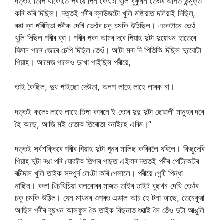
দত্তই তিপি থাকোতে পৰীয়ে পিন কেইটা খুলি বুকুখন তেওঁৰ আগত উন্মুক্ত
কৰি কৰি দিছিল। দত্তই পৰীৰ ব্লাউজটো খুলি মজিয়াত দলিয়াই দিছিল,
ৰঙা ব্ৰা পৰিহিতা পৰীক দেখি তেওঁৰ চকু চমকি উঠিছিল। একেটানে তেওঁ
খুলি দিছিল পৰীৰ ব্ৰা। পৰীৰ পকা আমৰ দৰে পিয়াহ দুটা দুয়োখন হাতেৰে
যিমান পাৰে জোৰে চেপি দিছিল তেওঁ। আটা মৰা দি পিতিকি দিছিল দুয়োেটা
পিয়াহ। আমেজ পালেও দুখো পাইছিল পৰীয়ে,
তাই কৈছিল, দুখ পাইছো দেউতা, অলপ লাহে লাহে লাৰক না।
দত্তই কলেঃ লাহে লাহে তিপা কাৰনে ই তোৰ দুদু দুটা ছোৱালী মানুহৰ দৰে
হৈ আছে, আজি মই তোেক তিৰোতা বনাইহে এৰিম।”
দত্তই সৰ্বশক্তিৰে পৰীৰ পিয়াহ দুটা পুনৰ মালিছ কৰিবলৈ ধৰিলে। কিছুদেৰি
পিয়াহ দুটা ৰঙা পৰি যোৱাকৈ তিপাৰ পাছত এইবাৰ দত্তই পৰীৰ পেটিকোটৰ
ৰচীদাল খুলি তাইক সম্পুর্ন লেংটা কৰি পেলালে। পৰীয়ে পেন্টি পিন্ধা
নাছিল। কলা খিচখিচিয়া বালবোৰৰ মাজত তাইৰ তাইট বুছখন দেখি তেওঁৰ
চকু চমকি উঠিল। যেন মাখনৰ ওপৰত এডাল আচ হে টনা আছে, তেনেকুৱা
আছিল পৰীৰ বুছখন আলফুল কৈ তাইক বিছনাত শুৱাই লৈ তেঁও দুটা আঙুলি