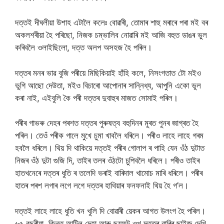
দত্তই দীঘলীয়া উশাহ এটালৈ কলেঃ বোৱাৰী, তোমাৰ শাহু মৰাৰে পৰা মই বৰ
অকলশৰীয়া হৈ পৰিছো, নিজক চম্ভালিব নোৱাৰি মই আজি বহুত ডাঙৰ ভুল
কৰিবলৈ ওলাইছিলো, দত্ত অলপ অসহজ হৈ পৰিল।
দত্তৰ মনৰ ভাৱ বুজি পৰীয়ে মিছিকিয়াই হাঁহি কলে, নিসংগতাত টো মইও
ভুগি আছো দেউতা, মইও বিচাৰো আপোনাৰ সান্নিধ্য, আপুনি একো ভুল
কৰা নাই, এইবুলি কৈ পৰী দত্তৰ দুবাহুৰ মাজত সোমাই পৰিল।
পৰীৰ গাভৰু দেহৰ পৰশত দত্তৰ পুৰুষত্ব বহুদিনৰ মুৰত পুনৰ জাগ্ৰত হৈ
পৰিল। তেওঁ পৰীক গালে মুখে চুমা খাবলৈ ধৰিলে। পৰীও লাহে লাহে গৰম
হবলৈ ধৰিলে। থিয় দি থাকিয়ে দত্তই পৰীৰ গোলাপ ৰ পাহি যেন ওঁঠ দুটাত
নিজৰ ওঁঠ দুটা গুজি দি, তাইৰ তলৰ ওঁঠটো চুপিবলৈ ধৰিলে। পৰীও তাইৰ
হাতখনেৰে দত্তৰ ধুতি ৰ তলেদি ভৰাই বাৰিদাল খামোচ মাৰি ধৰিলে। পৰীৰ
হাতৰ পৰশ লগাৰ লগে লগে দত্তৰ হাথিয়াৰ ফনফনাই থিয় হৈ গ’ল।
দত্তই লাহে লাহে ধুতি খন খুলি দি বোৱাৰী য়েকৰ আগত উলংগ হৈ পৰিল।
৬৫ বছৰীয়া, কিন্তু আটিল দেহা আৰু ছয়ফুট ওখ দত্তৰ বাৰিৰ ছাইজ দেখি