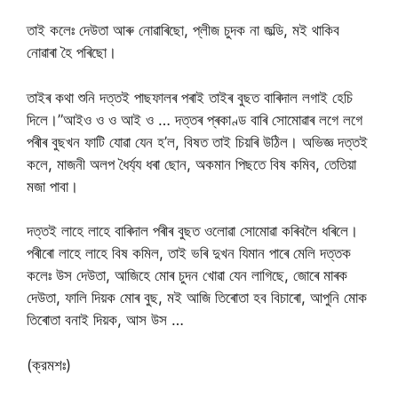
তাই কলেঃ দেউতা আৰু নোৱাৰিছো, প্লীজ চুদক না জল্ডি, মই থাকিব
নোৱাৰা হৈ পৰিছো।
তাইৰ কথা শুনি দত্তই পাছফালৰ পৰাই তাইৰ বুছত বাৰিদাল লগাই হেচি
দিলে।”আইও ও ও আই ও … দত্তৰ প্ৰকাণ্ড বাৰি সোমোৱাৰ লগে লগে
পৰীৰ বুছখন ফাটি যোৱা যেন হ’ল, বিষত তাই চিয়ৰি উঠিল। অভিজ্ঞ দত্তই
কলে, মাজনী অলপ ধৈৰ্য্য ধৰা ছোন, অকমান পিছতে বিষ কমিব, তেতিয়া
মজা পাবা।
দত্তই লাহে লাহে বাৰিদাল পৰীৰ বুছত ওলোৱা সোমোৱা কৰিবলৈ ধৰিলে।
পৰীৰো লাহে লাহে বিষ কমিল, তাই ভৰি দুখন যিমান পাৰে মেলি দত্তক
কলেঃ উস দেউতা, আজিহে মোৰ চুদন খোৱা যেন লাগিছে, জোৰে মাৰক
দেউতা, ফালি দিয়ক মোৰ বুছ, মই আজি তিৰোতা হব বিচাৰো, আপুনি মোক
তিৰোতা বনাই দিয়ক, আস উস …
(ক্রমশঃ)