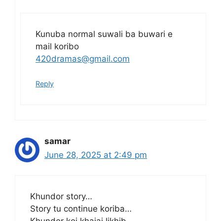
Kunuba normal suwali ba buwari e
mail koribo
420dramas@gmail.com
Reply
samar
June 28, 2025 at 2:49 pm
Khundor story…
Story tu continue koriba…
Khundor koi khajai likhib..