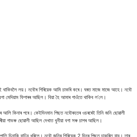
বনাই থাকিবলৈ লয়। নবৌৰ গিৰিয়েক আমি চাকৰি কৰে। ঘৰত মাজে মাজে আহে। নবৌ
বগা মেদিয়াম ফিগাৰৰ আছিল। বিয়া হৈ আমাৰ গাওঁতে থাকিব ল’লে।
াৰৰ আলি কিনাৰ পৰে। কেইদিনমান পিছত নবৌৰহতৰ ওচৰৰেই তিনি জনি ছোৱালী
য়া গাভৰু ছোৱালী আছিল দেখাত ধুনীয়া বগা সৰু চাপৰ আছিল।
 চিনাকি বাঢ়িব ধৰিলে। নবৌ জনিৰ গিৰিয়েক 2 দিনৰ পিছত চাকৰিত যাব। তাৰ