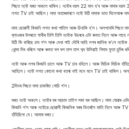
পিছত নবৌ ঘৰত অকলে থাকিব। নবৌৰ বয়স 22 মান হ’ব আৰু দাদাৰ বয়স 3
লগত TV চাই আছিল। দাদা অহাৰকাৰণে নবৌ উঠি দাদাক ভাত দিলেআৰু দ
দাদা ছোৱালী কিজনি লগত কথা পাতিল আৰু চিনাকি হ’ল। অলপদেৰি পিছত 
ব্লাওজৰ উপৰতে গাখীৰ তিপি তিপি নবৌক উচৰৰে এটা ৰুমত নিলে আৰু লাহে
উঠি কি কৰিছে চাব গ’ল আৰু দেখা পাই দৌৰি আহি লগৰ জানিক ক’লে নবৌক লেং
খোন্দা দিব ধৰিলে আৰু ৰুমত ঘপ ঘপ তাপ তাপ শব্দ উলিয়াই গিদাব ফুতা চুদিৰ ধ
নবৌ আৰু লগৰ কিজনি চালে আৰু TV চাব বহিলে। আৰু মিচিক মিচিক হাঁহিলে
আহিলে। নবৌ লগত কোনো কথা বতৰা নাই মনে মনে TV চাই থাকিল। অলপ
2দিনৰ পিছত দাদা চাকৰিত গোচি গ’ল।
ঘৰত নবৌ অকলে। নবৌৰ ঘৰ আচাম তাইপ পকা ঘৰ আছিল। দাদা যোৱাৰ এদিন 
কিজনি গ’ল আৰু নবৌৱে ছোৱালী কিজনিক ঘৰৰ ভিতৰলৈ মাতি নিলে আৰু TV 
হাঁহিছিলা যে। আমাৰ ঘৰত।