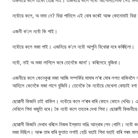
এজনীয়ে কলে একো হোৱা নাই। এজনীয়ে কলে নবৌ আপোনালোেক সেই দিনা
নবৌয়ে কলে, অ দাদা নে? বিয়া পাতিলে এই বোৰ কৰেই আৰু কোনোবাই বিয়
এজনী ক’লে নবৌ কি পাই।
নবৌয়ে কলে মজা পাই। এজনিয়ে ক’লে নবৌ আপুনি বিখোৱা দৰে কৰিছিলা।
নবৌ, নাই অ মজা লাগিলে কৰে তেনেকৈ জানা’। কৰিলেহে বুজিবা।
এজনীয়ে কলে কেনেকুৱা মজা আজি সম্পর্কিয় মামাৰ ল’ৰা মোৰ লগত থাকিবল
আহিলে কেনেকৈ মজা লাগে বুজিবি। তেনেকৈ কৈ নবৌয়ে মেখেলা কোচাই বগা ন
ছোৱালী কিজনি চাই থাকিল। নবৌয়ে কলে ল’ৰাৰ বাৰি কোনে কোনে দেখিচ। এ
দেখিলে গিদা খজুতি ধৰে। কৈ নবৌ কলে তহতৰ দেখা গিদা। ছোৱালী কিজনীয়
ছোৱালী কিজনি দেখাব ধৰিলে নিজৰ ইস্কাত দাঙি আন্ধাৰ পেন খোলি। নবৌ ক
মজা দিছিল। আৰু তাৰ বাৰি ফুতাত লগাই হেচি ঘহাই গিদা ঘহাই বাৰি গৰম 