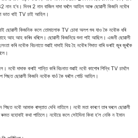
2 নান হ’ব। দিনৰ 2 নান বাজিল দাদা ঘৰলৈ আহিল আৰু ছোৱালী কিজনি নবৌৰ
াদা ভাত খাই TV চাই আহিল।
দাদাই ছোৱালী কিজনিক কলে তোমালোক TV চোবা অলপ শুব যাও কৈ নবৌক ধৰি
 লাহে আহ আহ কৰিব ধৰিলে। ছোৱালী কিজনিয়ে শুনা পাই আছিল। এজনী ছোৱালী
তা কৰি নবৌক বিচনাতে শুৱাই দাদাই থিয় হৈ নবৌৰ গিদাত বাৰি ভৰাই জুৰ জুৰকৈ
ৰিলে।
। নবৌ দাদাক কৰাই শান্তি কৰি বিচনাত শুৱাই নবৌ কাপোৰ পিন্ধি TV চাবলৈ
 পিছত ছোৱালী কিজনি নবৌক যাওঁ কৈ ঘৰলৈ গোচি আহিল।
পিছত নবৌ আমাক ৰাস্তাত দেখি নাতিলে। নবৌ মতা কাৰণে তাৰ ঘৰলে ছোৱালী
ৰুমত বহোবাই কথা পাতিলে। নবৌয়ে কলে সেইদিনা কিবা হ’ল নেকি ন ইমান