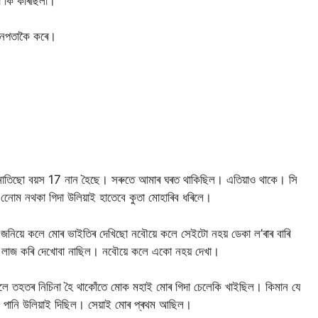
 কি কৰিছিলা।
া নপতাকৈ কৰে।
ৈ নাতিছো বয়স 17 নান হৈছে। সৰুতে আমাৰ ঘৰত থাকিছিল। এতিয়াও থাকে। সি
োেম নথকা গিদা উলিয়াই হাতেবে কুতা মোহাৰিব ধৰিলে।
জনিয়ে কলে মোৰ ভাইতিৰ দেখিছো নবৌয়ে কলে সেইটো নহয় ডেকা ল’ৰাৰ বাৰি
ে লাজ কৰি দেখোবা নাছিল। নবৌয়ে কলে একো নহয় দেখা।
লে তহতৰ নিচিনা হৈ থাকোঁতে মোক মহাই মোৰ গিদা চেলেকি খাইছিল। কিমান যে
মাল পানি উলিয়াই দিছিল। সেয়াই মোৰ প্ৰথম আছিল।