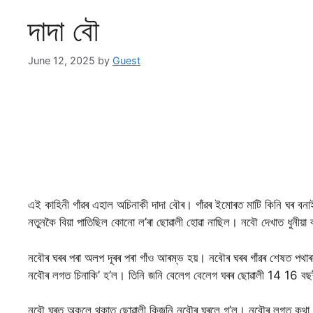
দাদা বৌ
June 12, 2025
by
Guest
এই কাহিনী গাঁৱৰ এহাল অচিনাকী দাদা বৌৰ। গাঁৱৰ ইমোৰত মাটি কিনি ঘৰ 
নতুনকৈ বিয়া পাতিছিল কোনো ল’ৰা ছোৱালী হোৱা নাছিল। নবৌ দেখাত ধুনীয়া 
নবৌৰ ঘৰৰ পৰা অলপ দূৰৰ পৰা গাঁও আৰম্ভ হয়। নবৌৰ ঘৰৰ গাঁৱৰ শেষত পথ
নবৌৰ লগত চিনাকি’ হ’ল। তিনি জনি বেলেগ বেলেগ ঘৰৰ ছোৱালী 14 16 বছৰী
নবৌ ঘৰত অকলে থকাত ছোৱালী কিজনি নবৌৰ ঘৰলে গ’ল। নবৌৰ লগত কথা পাতি