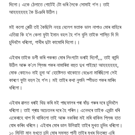
দিলো। একে ঠেলাতে গোটেই টো গুৰি লৈকে সোমাই গ’ল। তাই
আহহহহহহ কৈ চিঞৰি উঠিল।
মই কলো ৰেন্ডী তই কৈছিলি নহয় বেলেগ মতাক ভাল নাপাও মোৰ বাহিৰে
এতিয়া কি হ’ল কেলা ফুটা ইমান বহল হৈ গ’ল বুলি তাইক শাস্তি দি দি
চুদিবলৈ ধৰিলো, গাখীৰ দুটা কামোৰি দিলো।।
এইবাৰ তাইক ডগী কৰি পকৰত মোৰ লিংগটো ভৰাই দিলোঁ,,, তাই কান্দি
উঠিল আৰু ক’লে প্লিজ পকৰ নামাৰিবা বহুত দুখ পাইছো আহহহহহহ,
মোক কোনেও নাই চুদা অ’ হোষ্টেলত থাকোতে বেঙেনা মাৰিছিলো সেই
কাৰণে ফুটা বহল হৈ গ’ল। মই তাইৰ কথা নুশুনি স্পীডত পকৰ মাৰিব
ধৰিলো।
এইবাৰ ৱালত ধৰাই থিয় কৰি মই পাছফালৰ পৰা ষাঁড় গৰুৰ দৰে চুদিবলৈ
ধৰিলো। তাই প্ৰায় অচেতনৰ দৰে হৈ পৰিল। এনেদৰে তাইক এঘন্টা ধৰি
একেৰাহে থাপ দি থাকিলো তাই আৰু নকৰিবা মই মৰি থাকিম প্লিজ হাত
যোৰ কৰিব ধৰিলে। এইবাৰ মোৰ ডাল উলিয়াই তাইৰ মুখত চুদিব ধৰিলো।
১০ মিনিট মান মুখতে চুদি মোৰ সমস্ত পানী তাইৰ মুখৰ ভিতৰত এৰি