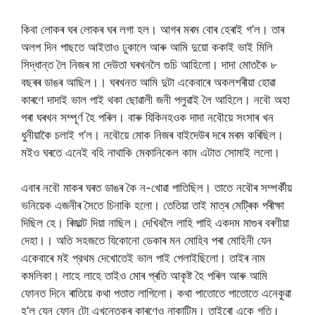
কিবা লোকৰ ঘৰ লোকৰ ঘৰ লগা হল। আগৰ মৰম বোৰ হেৰাই গ’ল। তাৰ
অলপ দিন পাছতে আইতাও ঢুকালে আৰু আমি দুয়ো ককাই ভাই মিলি
সিদ্ধান্ত লৈ নিজৰ মা দেউতা ঘৰখনলৈ গুচি আহিলো। দাদা মোতকৈ ৮
বছৰৰ ডাঙৰ আছিল।। ঘৰখনত আমি দুটা একেবাৰে অকলশৰীয়া হোৱা
কাৰণে দাদাই ভাল পাই থকা ছোৱালী জনী পলুৱাই লৈ আহিলে। নবৌ অহা
পৰা ঘৰখন সম্পূৰ্ণ হৈ পৰিল। বাৰু যিকিনহওক দাদা নবৌয়ে সংসাৰ খন
ধুনীয়াকৈ চলাই গ’ল। নবৌয়ে মোক নিজৰ বাইদেউৰ দৰে মৰম কৰিছিল।
মইও ঘৰতে এনেই বহি নাথাকি মেকানিকেল কাম এটাত সোমাই ললো।
এবাৰ নবৌ মাকৰ ঘৰত ডাঙৰ কৈ ন-খোৱা পাতিছিল। তাতে নবৌৰ সম্পৰ্কীয়
ভনিয়েক এজনীৰ সৈতে চিনাকি হলো। তেতিয়া তাই মাত্ৰ মেট্ৰিক পৰীক্ষা
দিছিল হে। ৰিজাল্ট দিয়া নাছিল। দেখিবলৈ লাহি পাহি একদম মাগুৰ বৰণীয়া
দেহা।। অতি সহজতে যিকোনো ডেকাৰ মন মোহিব পৰা মোহিনী যেন
একেবাৰে মই প্রথম দেখোতেই ভাল পাই পেলাইছিলো। তাইৰ নাম
কমলিকা। লাহে লাহে তাইও মোৰ প্ৰতি আকৃষ্ট হৈ পৰিল আৰু আমি
ফোনত দিনে ৰাতিয়ে কথা পতাত লাগিলো। কথা পাতোতে পাতোতে এনেকুৱা
হ’ল যেন ফোন টো এখন্তেকৰ কাৰণেও নাকাটিম। তাইৰো একে গতি।