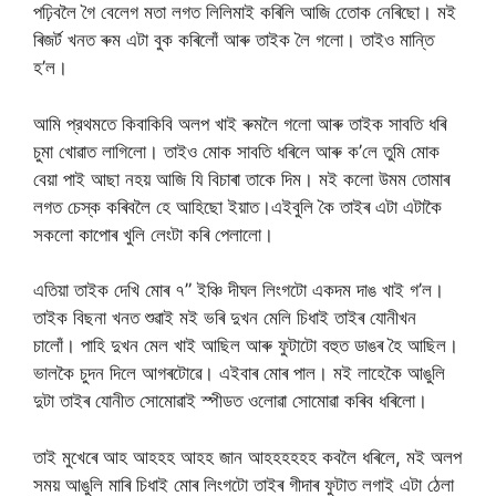
পঢ়িবলৈ গৈ বেলেগ মতা লগত লিলিমাই কৰিলি আজি তোেক নেৰিছো। মই
ৰিজৰ্ট খনত ৰুম এটা বুক কৰিলোঁ আৰু তাইক লৈ গলো। তাইও মান্তি
হ’ল।
আমি প্রথমতে কিবাকিবি অলপ খাই ৰুমলৈ গলো আৰু তাইক সাবতি ধৰি
চুমা খোৱাত লাগিলো। তাইও মোক সাবতি ধৰিলে আৰু ক’লে তুমি মোক
বেয়া পাই আছা নহয় আজি যি বিচাৰা তাকে দিম। মই কলো উমম তোমাৰ
লগত চেস্ক কৰিবলৈ হে আহিছো ইয়াত।এইবুলি কৈ তাইৰ এটা এটাকৈ
সকলো কাপোৰ খুলি লেংটা কৰি পেলালো।
এতিয়া তাইক দেখি মোৰ ৭” ইঞ্চি দীঘল লিংগটো একদম দাঙ খাই গ’ল।
তাইক বিছনা খনত শুৱাই মই ভৰি দুখন মেলি চিধাই তাইৰ যোনীখন
চালোঁ। পাহি দুখন মেল খাই আছিল আৰু ফুটাটো বহুত ডাঙৰ হৈ আছিল।
ভালকৈ চুদন দিলে আগৰটোৱে। এইবাৰ মোৰ পাল। মই লাহেকৈ আঙুলি
দুটা তাইৰ যোনীত সোমোৱাই স্পীডত ওলোৱা সোমোৱা কৰিব ধৰিলো।
তাই মুখেৰে আহ আহহহ আহহ জান আহহহহহহ কবলৈ ধৰিলে, মই অলপ
সময় আঙুলি মাৰি চিধাই মোৰ লিংগটো তাইৰ গীদাৰ ফুটাত লগাই এটা ঠেলা