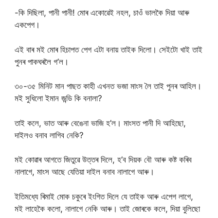
-কি দিছিলা, পানী পানী! মোৰ একোৱেই নহল, চাওঁ ভালকৈ দিয়া আৰু
একপেগ।
এই বাৰ মই মোৰ হিচাপত পেগ এটা বনায় তাইক দিলো। সেইটো খাই তাই
পুনৰ পাকঘৰলৈ গ’ল।
৩০-৩৫ মিনিট মান পাছত কাহী এখনত ভজা মাংস লৈ তাই পুনৰ আহিল।
মই সুধিলো ইমান জন্ডি কি বনালা?
তাই কলে, ভাত আৰু বেঙেনা ভাজি হ’ল। মাংসত পানী দি আহিছো,
দাইলও বনাব লাগিব নেকি?
মই কোৱাৰ আগতে জিতুৱে উত্তৰ দিলে, হ’ব দিয়ক বৌ আৰু কষ্ট কৰিব
নালাগে, মাংস আছে যেতিয়া দাইল বনাব নালাগে আৰু।
ইতিমধ্যে ৰিমাই মোক চকুৰে ইংগিত দিলে যে তাইক আৰু এপেগ লাগে,
মই লাহেকৈ কলো, নালাগে নেকি আৰু। তাই জোৰকে কলে, দিয়া বুলিছো