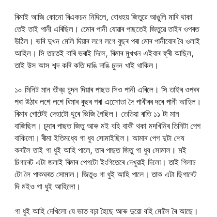
ৰিমাই আজি কোনো ৰিএকচন নিদিলে, বোধহয় জিতুৱে আঙুলি মাৰি থাকা
তেই তাই পানী এৰিছিল। মোেৰ পানী যোৱাৰ পাছতেই জিতুৱে তাইৰ ওপৰত
উঠিল। ভৰি দুখন মেলি দিয়াৰ লগে লগে বুছৰ পৰা মোৰ পানীবোৰ বৈ ওলাই
আহিল। সি তাতেই বাৰি ভৰাই দিলে, ৰিমাৰ মুখখন এইবাৰ ফ্ৰী আছিল,
তাই উস আস শব্দ কৰি কতি দাঙি দাঙি চুদন খাই থাকিল।
১০ মিনিট মান তীব্র চুদন দিয়াৰ পাছত সিও পানী এৰিলে। সি তাইৰ ওপৰৰ
পৰা উঠাৰ লগে লগে ৰিমাৰ বুছৰ পৰা এসোেতা দৈ গাখীৰৰ দৰে পানী আহিল।
ৰিমাৰ গোটেই দেহাটো থুৰে ভিজি গৈছিল। তেতিয়া ৰাতি ১১ টা মান
বাজিছিল। চুদাৰ পাছত জিতু আৰু মই বহি বাকী থকা মদখিনিৰ তিনিটা পেগ
বাকিলো। ৰীমা ইতিমধ্যে গা ধুব সোমাইছিল। আমাৰ পেগ দুটা শেষ
কৰালৈ তাই গা ধুই আহি পালে, তাৰ পাছত জিতু গা ধুব সোমাল। মই
চিগাৰেট এটা জলাই ৰিমাৰ পেগটো ইংগিতেৰে দেখুৱাই দিলো। তাই গিলাচ
টো লৈ পাকঘৰত সোমাল। জিতুও গা ধুই আহি পালে। তাক এটা ছিগাৰেট
দি মইও গা ধুই আহিলো।
গা ধুই আহি দেখিলো যে ভাত বঢ়া হৈছে আৰু দুয়ো বহি মোলৈ ৰৈ আছে।