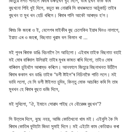
জিতুৱে মগত পানীলৈ ৰিমাৰ উৰুদুখন ধুই দিলে, ভৰি দুখন ফাক কৰি
বুছখনো পিহি ধুই দিলে, কচুত ৰব নোৱাৰি সি বাথৰুমতে আঠুকাঢ়ি তাইৰ
বুছখন ত মুখ খন হেচি ধৰিলে। ৰিমাৰ গালি আকৌ আৰম্ভ হ’ল।
ৰিমাঃ কি জহৰা ও ই, বেলেগৰ মাইকীৰ বুছ চেলেকিব ইয়াৰ ঘিনও নালাগে,
ইয়াত এৰ ও জহৰা, বিছনাত খুৱাম বল কিমান খা …
মই পুনৰ ৰিমাক ডাঙি বিচনালৈ লৈ আহিলো। এইবাৰ তাইক বিছনাত বহাই
মই মোৰ বাৰিদাল উলিয়াই তাইৰ মুখৰ কাষত ৰাখি দিলো, তাইও মোৰ
বাৰিদাল চুহিবলৈ আৰাম্ভ কৰিলে। আনফালে জিতুৱে বিছনাখনত উঠিলৈ
ৰিমাৰ ককাল খন ডাঙি তাইক “ডগী ষ্টাইল”ৰ নিচিনাকৈ পাতি ললে। মই
ভাবি ললো, যে সি ডগী ষ্টাইলত চুদিব, কিন্তু মোক আচৰিত কৰি সি তাৰ
মুখখন হে ৰিমাৰ বুছত গুজি দিলে,
মই সুধিলো, “ঐ, ইমানে সোৱাদ পাইছ নে বৌৱেৰৰ বুছখন”?
সি উত্তৰ দিলে, বুছে নহয়, আজি কোতিখনো খাম মই। এইবুলি কৈ সি
ৰিমাৰ কোতিৰ ফুটাটো জিভা সুমাই দিলে। মই এইটো কাম কেতিয়াও কৰা