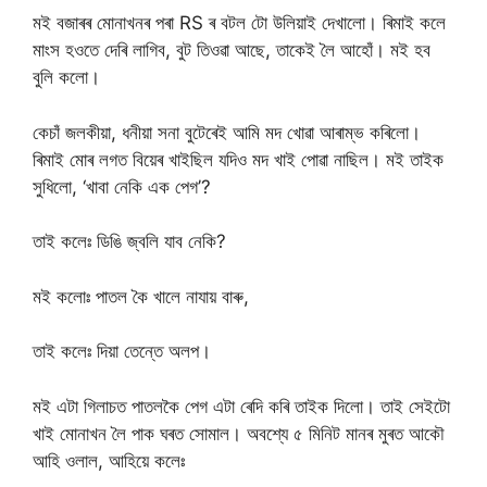
মই বজাৰৰ মোনাখনৰ পৰা RS ৰ বটল টো উলিয়াই দেখালো। ৰিমাই কলে
মাংস হওতে দেৰি লাগিব, বুট তিওৱা আছে, তাকেই লৈ আহোঁ। মই হব
বুলি কলো।
কেচাঁ জলকীয়া, ধনীয়া সনা বুটেৰেই আমি মদ খোৱা আৰাম্ভ কৰিলো।
ৰিমাই মোৰ লগত বিয়েৰ খাইছিল যদিও মদ খাই পোৱা নাছিল। মই তাইক
সুধিলো, ‘খাবা নেকি এক পেগ’?
তাই কলেঃ ডিঙি জ্বলি যাব নেকি?
মই কলোঃ পাতল কৈ খালে নাযায় বাৰু,
তাই কলেঃ দিয়া তেন্তে অলপ।
মই এটা গিলাচত পাতলকৈ পেগ এটা ৰেদি কৰি তাইক দিলো। তাই সেইটো
খাই মোনাখন লৈ পাক ঘৰত সোমাল। অবশ্যে ৫ মিনিট মানৰ মুৰত আকৌ
আহি ওলাল, আহিয়ে কলেঃ