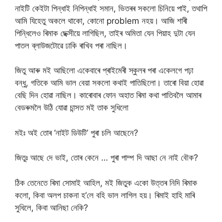
নাইটি কেইটা পিন্ধাই নিপিন্ধাই সমান, ভিতৰৰ সকলো চিনিয়ে পাই, তথাপি
আমি যিহেতু অকলে থাকো, কোনো problem নহয়। আজি শাৰী
পিন্ধিলেও ৰিমাক ছেক্সীয়ে লাগিছিল, তাইৰ অমিতা যেন পিয়াহ দুটা যেন
পাতল ব্লাউজটোৱে ঢাকি ৰাখিব পৰা নাছিল।
জিতু আৰু মই আছিলো একেবাৰে প্ৰাইমেৰী স্কুলৰ পৰা একেলগে পঢ়া
বন্ধু, গতিকে আমি ভাল বেয়া সকলো কথাই পাতিছিলো। তাৰো বিয়া হোৱা
বেছি দিন হোৱা নাছিল। কাৰোবাৰ ফোন অহাত ৰিমা কথা পাতিবলৈ আমাৰ
বেডৰুমলৈ উঠি যোৱা চান্সত মই তাক সুধিলো
মইঃ অই তোৰ ‘নাইট ডিউটি’ পুৰা চলি আছেনে?
জিতুঃ আছে দে ভাই, তোৰ কেনে … পুৰা পাম্প দি আছা নে নাই বৌক?
ঠিক তেনেতে ৰিমা সোমাই আহিল, মই জিতুক একো উত্তৰ নিদি ৰিমাক
কলো, কিবা অলপ চাকনা হ’লে বহি ভাল লাগিল হয়। ৰিমাই হাহি মাৰি
সুধিলে, কিবা আনিছা নেকি?