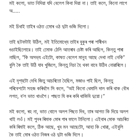
মই কলো, ভাত নিদিয়া যদি বেলেগ কিবা দিয়া না। তাই কলে, কিনো লাগে
অ…..
মই চিধাই তাইৰ ওঠত মোেৰ ওঠ দুটা গুজি দিলো।
তাই ছটফটাই উঠিল, মই ইতিমোধ্যে তাইৰ বুকুৰ পৰা শাৰীখন
গুচাইছিলোৱে। তাই মোেক ঠেলি আতৰাব চেষ্টা কৰি আছিল, কিন্তু পাৰা
নাছিল, “কি অসভ্য এইটো, কাষত বেলেগ মানুহ আছে দেখা নাই নেকি”
বুলি কৈ তাই উঠি যাব খুজিলে, কিন্তু নিচা হৈ থকা বাবে উঠিব নোৱাৰিলে।
এই দৃশ্যটো দেখি জিতু আচৰিতো হৈছিল, মজাও পাই ছিল, কিন্তু
পৰিবেশটো সহজ কৰিবলৈ সি কলে, “অই কিনো ধেমালি দাল কৰি থাক বৌৰ
লগত, ব’ল ভাত খাওগৈ। পাছত যি কৰ কৰি থাকিবি দুয়ো।”
মই কলো, ৰহ না, ভাত বোলে অলপ পিছত দিব, তাৰ আগত কি দিয়ে অলপ
খাই লওঁ। মই পুনৰ ৰিমাক মোৰ গাৰ ফালে টানিলো। এইবাৰ মােক আচৰিত
কৰি ৰিমাই কলে, ঠিক আছে, খুব মন আছেটো, আহা কি খোৱা, এইবুলি
কৈ তাই মোৰ ওঠত নিজৰ ওঠ দুটা গুজি দিলে।