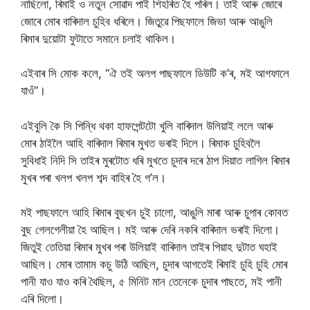
নাছিলো, ৰিমাই ও নতুন সোৱাদ পাই শিহৰিত হৈ পৰিল। তাই আৰু জোৰে
জোৰে মোৰ বাৰিদাল চুহিব ধৰিলে। জিতুৱে পিছফালে জিভা আৰু আঙুলি
ৰিমাৰ দুয়োটা ফুটাতে সমানে চলাই থাকিল।
এইবাৰ সি মোক কলে, “ঐ তই অলপ পাছফালে ডিউটি ক’ৰ, মই আগফালে
যাওঁ”।
এইবুলি কৈ সি পিন্ধি থকা হাফপেন্টটো খুলি বাৰিদাল উলিয়াই ললে আৰু
মোৰ ঠাইলৈ আহি বাৰিদাল ৰিমাৰ মুখত ভৰাই দিলে। ৰিমাক চুহিবলৈ
সুবিধাই নিদি সি তাইৰ মুৰটোত ধৰি মুখতে চুদাৰ দৰে ঠাপ দিয়াত লাগিল ৰিমাৰ
মুখৰ পৰা খলপ খলপ শব্দ বাহিৰ হৈ গ’ল।
মই পাছফালে আহি ৰিমাৰ বুছখন চুই চালো, আঙুলি মাৰা আৰু চুপাৰ কোবত
বুছ গেলগেলীয়া হৈ আছিল। মই আৰু দেৰি নকৰি বাৰিদাল ভৰাই দিলো।
জিতুই তেতিয়া ৰিমাৰ মুখৰ পৰা উলিয়াই বাৰিদাল তাইৰ পিয়াহ দুটাত ঘহাই
আছিল। মোৰ তামাম কচু উঠি আছিল, চুদাৰ আগতেই ৰিমাই চুহি চুহি মোৰ
পানী যাও যাও কৰি থৈছিল, ৫ মিনিট মান তেনেকে চুদাৰ পাছতে, মই পানী
এৰি দিলো।