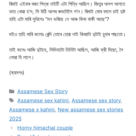
ৰিমাই এইবাৰ ঘৰত পিন্ধা নাইটি এটা পিন্ধি আছিল। জিতুৰ অলপ আগতে
ভাত খোৱা হ’ল, সি উঠি আগৰ ৰুমটোলৈ গ’ল। ৰিমাই মোৰ ফালে চাই দুষ্ট
হাহি এটা মাৰি সুধিলেঃ “মন ভৰিছে নে আৰু কিবা বাকী আছে”?
মইও হাহি মাৰি কলোঃ ৰেন্দি তোৰে হোৱা নাই কিজানি দুটাই চুদাৰ পাছতো।
তাই কলেঃ আজি দুটাহে, সিদিনাটো তিনিটা আছিল, আজি ফ্রী দিছো, লৈ
লোৱা যি লাগে।
(ক্রমশঃ)
Categories
Assamese Sex Story
Tags
Assamese sex kahini
,
Assamese sex story
,
Assamese x kahini
,
New assamese sex stories
2025
Horny himachal couple