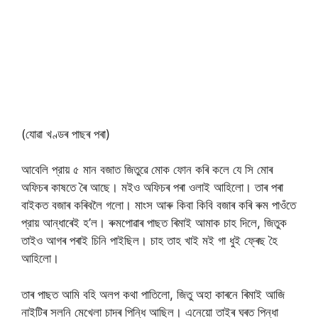
(যোৱা খণ্ডৰ পাছৰ পৰা)
আবেলি প্রায় ৫ মান বজাত জিতুৱে মোক ফোন কৰি কলে যে সি মোৰ
অফিচৰ কাষতে ৰৈ আছে। মইও অফিচৰ পৰা ওলাই আহিলো। তাৰ পৰা
বাইকত বজাৰ কৰিবলৈ গলো। মাংস আৰু কিবা কিবি বজাৰ কৰি ৰুম পাওঁতে
প্রায় আন্ধাৰেই হ’ল। ৰুমপোৱাৰ পাছত ৰিমাই আমাক চাহ দিলে, জিতুক
তাইও আগৰ পৰাই চিনি পাইছিল। চাহ তাহ খাই মই গা ধুই ফ্ৰেছ হৈ
আহিলো।
তাৰ পাছত আমি বহি অলপ কথা পাতিলো, জিতু অহা কাৰনে ৰিমাই আজি
নাইটিৰ সলনি মেখেলা চাদৰ পিন্ধি আছিল। এনেয়ো তাইৰ ঘৰত পিন্ধা