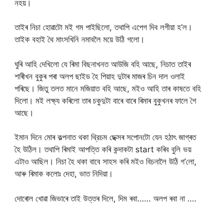
নহয়।
তাইৰ নিচা হোৱাটো মই গম পাইছিলো, তথাপি এপেগ দিব লগীয়া হ’ল।
তাইক বহাই থৈ মাংসখিনি নমাবলৈ ময়ে উঠি গলো।
ঘুৰি আহি দেখিলো যে ৰিমা বিছনাখনত আউজি বহি আছে, নিচাত তাইৰ
শাৰীখন বুকুৰ পৰা অলপ ছাইড হৈ পিয়াহ দুটাৰ মাজৰ চিন দাল ওলাই
পৰিছে। জিতু তলত মানে মজিয়াত বহি আছে, মইও আহি তাৰ কাষতে বহি
দিলো। মই লক্ষ্য কৰিলো তাৰ চকুদুটা বাৰে বাৰে ৰিমাৰ বুকুখনৰ ফালে গৈ
আছে।
ইমান দিনে মোৰ কল্পনাত থকা থ্রিচম ছেক্সৰ সপোনটো যেন হঠাৎ জাগ্ৰত
হৈ উঠিল। তথাপি ৰিমাই আপত্তি কৰি কন্দাকটা start কৰিব বুলি ভয়
এটাও আছিল। নিচা হৈ থকা বাবে সাহস কৰি মইও বিচনালৈ উঠি গ’লো,
আৰু ৰিমাক কলোঃ দেহা, ভাত নিদিয়া।
দোৰোল খোৱা জিভাৰে তাই উত্তৰ দিলে, দিম ৰবা…… অলপ ৰবা না ….