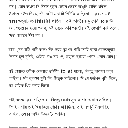
চাম। মোৰ কথাত সি ৰিমাৰ বুছত জোৰে জোৰে আঙুলি মাৰিব ধৰিলে,
ইফালে মইও পিয়াহ দুটা আটা মাৰা দি পিটিকি আছিলো। দুয়োৰে এই
মৰমৰ অত্যাচাৰত ৰিমাৰ নিচা ফাতিল। তাই ভালকৈ চকু মেলি কলেঃ উস
ৰাম, গুচাচোন দুয়ো অলপ, মই পেচাব কৰি আহোঁ। মই ধেমালি কৰি কলো,
দেহা নালাগে দিয়া যাব।
তাই পুনৰ গালি পাৰি কলেঃ দিম নহয় বুছখন পাতি আহি দুয়ো বৈনেকচুদাই
কিমান চুদা চুদিবি, এতিয়া চাওঁ যাব দে, নহলে ইয়াতে পেচাব ওলাব মোৰ।”
মই জোচত তাইক কোলাত ডাঙিলৈ toilet পালো, কিন্তু দৰ্জাখন বন্ধ
আছিল। মই হুকটো খুলি দিব জিতুক মাতিলো। সি গৈ দৰ্জাখন খুলি দিলে,
মই তাইক থিয় কৰাই দিলো।
তাই কলেঃ দুয়ো বাহিৰত যা, কিন্তু যোৱাৰ মুড আমাৰ দুয়োৰে নাছিল।
উপাই নাপায় তাই থিয় হৈয়ে পেচাব কৰি দিলে, তাই সম্পূর্ন উলংগ হৈ
আছিল, পেচাব তাইৰ উৰুৰে বৈ আহিল।