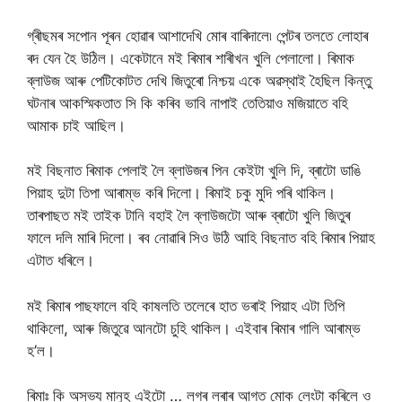
গ্ৰীছমৰ সপোন পূৰন হোৱাৰ আশাদেখি মোৰ বাৰিদালে৷ পেন্টৰ তলতে লোহাৰ
ৰদ যেন হৈ উঠিল। একেটানে মই ৰিমাৰ শাৰীখন খুলি পেলালো। ৰিমাক
ব্লাউজ আৰু পেটিকোটত দেখি জিতুৰো নিশ্চয় একে অৱস্থাই হৈছিল কিন্তু
ঘটনাৰ আকস্মিকতাত সি কি কৰিব ভাবি নাপাই তেতিয়াও মজিয়াতে বহি
আমাক চাই আছিল।
মই বিছনাত ৰিমাক পেলাই লৈ ব্লাউজৰ পিন কেইটা খুলি দি, ব্ৰাটো ডাঙি
পিয়াহ দুটা তিপা আৰাম্ভ কৰি দিলো। ৰিমাই চকু মুদি পৰি থাকিল।
তাৰপাছত মই তাইক টানি বহাই লৈ ব্লাউজটো আৰু ব্ৰাটো খুলি জিতুৰ
ফালে দলি মাৰি দিলো। ৰব নোৱাৰি সিও উঠি আহি বিছনাত বহি ৰিমাৰ পিয়াহ
এটাত ধৰিলে।
মই ৰিমাৰ পাছফালে বহি কাষলতি তলেৰে হাত ভৰাই পিয়াহ এটা তিপি
থাকিলো, আৰু জিতুৱে আনটো চুহি থাকিল। এইবাৰ ৰিমাৰ গালি আৰাম্ভ
হ’ল।
ৰিমাঃ কি অসভ্য মানুহ এইটো … লগৰ লৰাৰ আগত মোক লেংটা কৰিলে ও