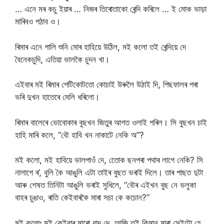
… এনে মৰ কচু ইয়াৰ … নিজৰ তিৰোতাকো ৰেন্দি কৰিলে … ই মোক ভাড়া
মাৰিবও পঠাব ও।
ৰিমাৰ এনে গালি শুনি মোৰ হাহিয়ে উঠিল, মই কলো তই ৰেন্দিয়ে দে
বৈনেকচুদি, এতিয়া ভালকৈ চুদন খা।
এইবাৰ মই ৰিমাৰ পেটিকোটতো কোচাই উৰুলৈ উঠাই দি, পিছফালৰ পৰা
ভৰি দুখন হাতেৰে মেলি ধৰিলো।
ৰিমাৰ বালেৰে ভোবোকাৰ বুছখন জিতুৰ আগত ওলাই পৰিল। সি বুছখন চাই
হাহি মাৰি কলে, “বৌ হাবি খন নাকাটে নেকি অ”?
মই কলো, মই হাবিয়ে ভালপাওঁ দে, তোেক ছনপৰা পথাৰ লাগে নেকি? সি
নালাগে ৰ’, বুলি কৈ আঙুলি এটা তাইৰ বুছত ভৰাই দিলে। তাৰ পাছত দুটা
আৰু শেষত তিনিটা আঙুলি ভৰাই সুধিলে, “বৌৰ এইখন বুছ নে ভলুকা
বাহৰ চুঙাও, ৰাতি কেইবাৰকৈ মাৰা সচা কে কচোন?”
মই কলোঃ মই কেইবাৰ মাৰো বাদ দে, আজি তই কিমান মাৰা সেইটো হে