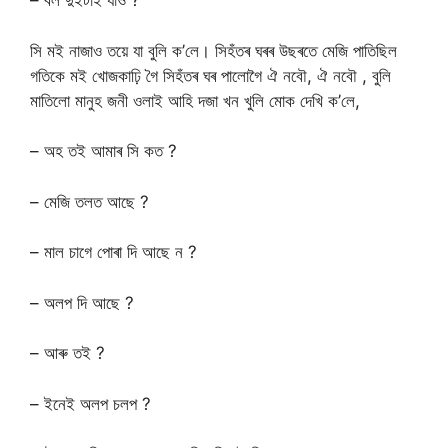
– বল দুইটাই যাও ?
সি মই নাজাও তয়ে যা বুলি ক’লে। সিহঁতৰ ঘৰৰ উছৰতে মেজি পাতিছিল
গতিকে মই খোজকাঢ়ি গৈ সিহঁতৰ ঘৰ পালোগৈ ঐ নবৌ, ঐ নবৌ , বুলি
মাতিলো মানুহ জনী ওলাই আহি দজা খন খুলি মোক দেখি ক’লে,
– অহ তই আমাৰ সি কত ?
– মেজি তলত আছে ?
– মাল চাগে পোৰা দি আছে ন ?
– অলপ দি আছে ?
– আৰু তই ?
– ইনেই অলপ চলপ ?