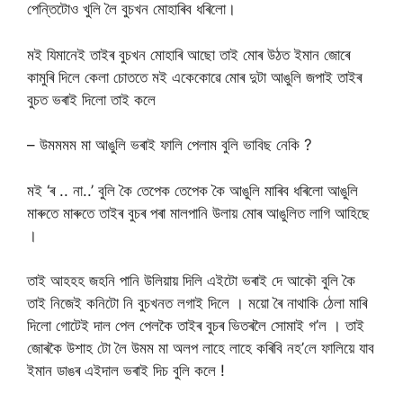
পেন্তিটোও খুলি লৈ বুচখন মোহাৰিব ধৰিলো।
মই যিমানেই তাইৰ বুচখন মোহাৰি আছো তাই মোৰ উঠত ইমান জোৰে
কামুৰি দিলে কেলা চোততে মই একেকোৱে মোৰ দুটা আঙুলি জপাই তাইৰ
বুচত ভৰাই দিলো তাই কলে
– উমমমম মা আঙুলি ভৰাই ফালি পেলাম বুলি ভাবিছ নেকি ?
মই ‘ৰ .. না..’ বুলি কৈ তেপেক তেপেক কৈ আঙুলি মাৰিব ধৰিলো আঙুলি
মাৰুতে মাৰুতে তাইৰ বুচৰ পৰা মালপানি উলায় মোৰ আঙুলিত লাগি আহিছে
।
তাই আহহহ জহনি পানি উলিয়ায় দিলি এইটো ভৰাই দে আকৌ বুলি কৈ
তাই নিজেই কনিটো নি বুচখনত লগাই দিলে । ময়ো ৰৈ নাথাকি ঠেলা মাৰি
দিলো গোটেই দাল পেল পেলকৈ তাইৰ বুচৰ ভিতৰলৈ সোমাই গ’ল । তাই
জোৰকৈ উশাহ টো লৈ উমম মা অলপ লাহে লাহে কৰিবি নহ’লে ফালিয়ে যাব
ইমান ডাঙৰ এইদাল ভৰাই দিচ বুলি কলে !