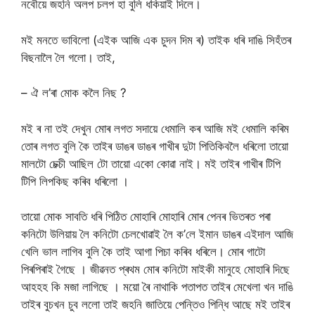
নবৌয়ে জহনি অলপ চলপ হা বুলি ধকিয়াই দিলে।
মই মনতে ভাবিলো (এইক আজি এক চুদন দিম ৰ) তাইক ধৰি দাঙি সিহঁতৰ
বিছনালৈ লৈ গলো। তাই,
– ঐ ল’ৰা মোক কলৈ নিছ ?
মই ৰ না তই দেখুন মোৰ লগত সদায়ে ধেমালি কৰ আজি মই ধেমালি কৰিম
তোৰ লগত বুলি কৈ তাইৰ ডাঙৰ ডাঙৰ গাখীৰ দুটা পিতিকিবলৈ ধৰিলো তায়ো
মালটো চেক্চী আছিল টো তায়ো একো কোৱা নাই। মই তাইৰ গাখীৰ টিপি
টিপি লিপকিছ কৰিব ধৰিলো ।
তায়ো মোক সাবতি ধৰি পিঠিত মোহাৰি মোহাৰি মোৰ পেনৰ ভিতৰত পৰা
কনিটো উলিয়ায় লৈ কনিটো চেলখোৱাই লৈ ক’লে ইমান ডাঙৰ এইদাল আজি
খেলি ভাল লাগিব বুলি কৈ তাই আগা পিচা কৰিব ধৰিলে। মোৰ গাটো
পিৰপিৰাই গৈছে । জীৱনত প্ৰথম মোৰ কনিটো মাইকী মানুহে মোহাৰি দিছে
আহহহ কি মজা লাগিছে । ময়ো ৰৈ নাথাকি পতাপত তাইৰ মেখেলা খন দাঙি
তাইৰ বুচখন চুব ললো তাই জহনি জাতিয়ে পেন্তিও পিন্ধি আছে মই তাইৰ