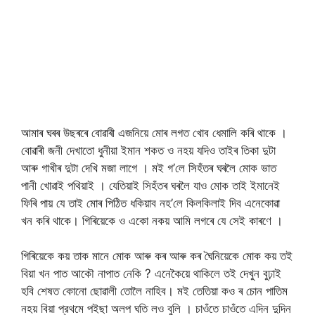
আমাৰ ঘৰৰ উছৰৰে বোৱাৰী এজনিয়ে মোৰ লগত খোব ধেমালি কৰি থাকে ।
বোৱাৰী জনী দেখাতো ধুনীয়া ইমান শকত ও নহয় যদিও তাইৰ তিকা দুটা
আৰু গাখীৰ দুটা দেখি মজা লাগে । মই গ’লে সিহঁতৰ ঘৰলৈ মোক ভাত
পানী খোৱাই পথিয়াই । যেতিয়াই সিহঁতৰ ঘৰলৈ যাও মোক তাই ইমানেই
ফিৰি পায় যে তাই মোৰ পিঠিত ধকিয়াব নহ’লে কিলকিলাই দিব এনেকোৱা
খন কৰি থাকে। গিৰিয়েকে ও একো নকয় আমি লগৰে যে সেই কাৰণে ।
গিৰিয়েকে কয় তাক মানে মোক আৰু কৰ আৰু কৰ ঘৈনিয়েকে মোক কয় তই
বিয়া খন পাত আকৌ নাপাত নেকি ? এনেকৈয়ে থাকিলে তই দেখুন বুঢ়াই
হবি শেষত কোনো ছোৱালী তোলৈ নাহিব। মই তেতিয়া কও ৰ চোন পাতিম
নহয় বিয়া প্রথমে পইছা অলপ ঘতি লও বুলি । চাওঁতে চাওঁতে এদিন দুদিন