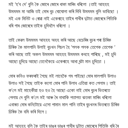
মই ‘হ’ব দে’ বুলি কৈ জোৰে জোৰে ধাকা মাৰিব ধৰিলো ।তাই আহহহ
উমমমম মা আজি তই মোৰ বুচ ঘোঘোলা কৰি দিবি উমমমম বুলি ভাবিছো ।
মই এক মিনিট ও ৰোৱা নাই একেৰাহে তাইৰ গাখীৰ দুটাত জোৰেৰে পিতিকি
ধৰি গাৰ জোৰেৰে তাইক চুদিবলৈ ধৰিলো ।
তাই কেৱল উমমমম আহহহ অহহ কৰি আছে বেচেৰিৰ বুচৰ পৰা চিৰিক
চিৰিক কৈ মালপানি উলাই বুচখন পিচল হৈ ‘পলক পলক তেপেক তেপেক ‘
কৰি আছে তাই অকল উমমমম আহহহ উমমমম কবহে পাৰিছে , মই চুদি
আছো চুদিয়ে আছো তেনেকৈয়ে একেৰাহে আধা ঘন্টা মান চুদিচো ।
মোৰ কনিও ফৰফৰাই গৈছে মই লাহেকৈ গম পাইছো মোৰ মালপানি উলাও
উলাও সই গৈছে তাইক কলো মোৰ পানি উলাব এতিয়া কত পেলাম। তাই
ক’লে মই মাহেকীয়া হও হও হৈ আছো একো নাই মোৰ বুচৰ ভিতৰতে
পেলায় দে বুলি ক’লে মই আৰু ৰৈ নাথাকি পতাপত ঝতকা মাৰিব ধৰিলো
এবাৰত মোৰ কনিটোয়ে এসো পামান মাল পানি তাইৰ বুচখনৰ ভিতৰতে চিৰিক
চিৰিক কৈ বমি কৰি দিলে।
মই আহহহ বুলি কৈ তাইৰ ডাঙৰ ডাঙৰ গাখীৰ দুটাত জোৰেৰে পিতিকি ধৰি ৰৈ