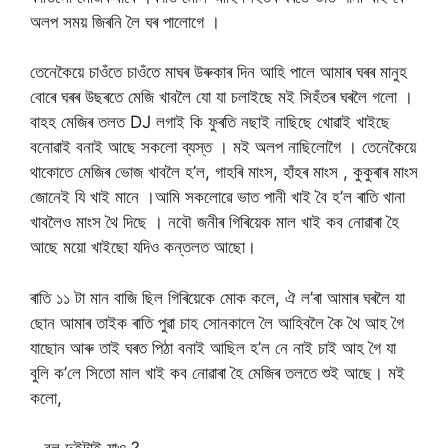
অলপ সময় জিৰনি লৈ ঘৰ পালোগে ।
তেনেকৈয়ে চাওঁতে চাওঁতে মাঘৰ উৰুকাৰ দিন আহি পালে আমাৰ ঘৰৰ মানুহ
বোৰে ঘৰৰ উছৰতে মেজি খাবলৈ যো যা চলাইছে মই সিহঁতৰ ঘৰলৈ গলো ।
বাহহ মেজিৰ তলত DJ লগাই কি ফুৰতি নছাই নাছিছে খোৱাই খাইছে
বনোৱাই বনাই আছে সকলো ব্যস্ত । মই অলপ নাছিলোগৈ । তেনেকৈয়ে
থাকোতে মেজিৰ ভোজ খাবলৈ হ’ল, গাহৰি মাংস, হাঁহৰ মাংস , কুকুৰাৰ মাংস
জোনেই যি খাই মানে ।আমি সকলোৱে ভাত পানী খাই বৈ হ’ল ৰাতি খানা
খাবলৈও মাংস থৈ দিছে । নবৌ জনীৰ গিৰিয়েক মাল খাই কব নোৱাৰা হৈ
আছে ময়ো খাইছো যদিও কন্তলত আছো।
ৰাতি ১১ টা মান বাজি ছিল গিৰিয়েকে মোক কলে, ঐ ল’ৰা আমাৰ ঘৰলৈ যা
ছোন আমাৰ তাইক ৰাতি পুৱা চাহ সোনকালে লৈ আহিবলৈ কৈ থৈ আহ গৈ
যাছোন আৰু তাই ঘৰত পিঠা বনাই আছিল হ’ল নে নাই চাই আহ গৈ যা
বুলি ক’লে সিতো মাল খাই কব নোৱাৰা হৈ মেজিৰ তলতে শুই আছে। মই
কলো,