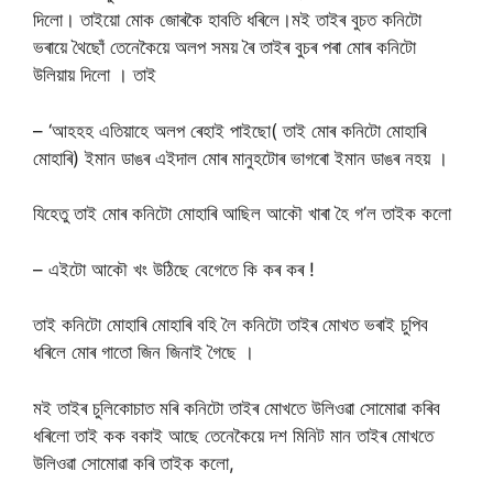
দিলো। তাইয়ো মোক জোৰকৈ হাবতি ধৰিলে।মই তাইৰ বুচত কনিটো
ভৰায়ে থৈছোঁ তেনেকৈয়ে অলপ সময় ৰৈ তাইৰ বুচৰ পৰা মোৰ কনিটো
উলিয়ায় দিলো । তাই
– ‘আহহহ এতিয়াহে অলপ ৰেহাই পাইছো( তাই মোৰ কনিটো মোহাৰি
মোহাৰি) ইমান ডাঙৰ এইদাল মোৰ মানুহটোৰ ভাগৰো ইমান ডাঙৰ নহয় ।
যিহেতু তাই মোৰ কনিটো মোহাৰি আছিল আকৌ খাৰা হৈ গ’ল তাইক কলো
– এইটো আকৌ খং উঠিছে বেগেতে কি কৰ কৰ !
তাই কনিটো মোহাৰি মোহাৰি বহি লৈ কনিটো তাইৰ মোখত ভৰাই চুপিব
ধৰিলে মোৰ গাতো জিন জিনাই গৈছে ।
মই তাইৰ চুলিকোচাত মৰি কনিটো তাইৰ মোখতে উলিওৱা সোমোৱা কৰিব
ধৰিলো তাই কক বকাই আছে তেনেকৈয়ে দশ মিনিট মান তাইৰ মোখতে
উলিওৱা সোমোৱা কৰি তাইক কলো,