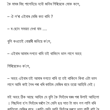
কৈ মাঘৰ বিহু পালেহিয়ে নবৌ জনিৰ গিৰিয়েকে মোক কলে,
– ঐ ল’ৰা এইবাৰ মেজি কত খাবি ?
– ৰ ছোন সময়ত দেখা যাব ….
বুলি কওতেই বোৱাৰী জনিয়ে ক’লে,
– এইবাৰ আমাৰ লগতে খাবি তই থাকিলে ভাল লাগে অহহ
গিৰিয়েকেও ক’লে,
– অহহ এইবাৰ তই আমাৰ লগতে খাবি হা তই থাকিলে কিবা এটা ভাল
লাগে আমি কাই লৈৰ পৰা খৰি কাতিম মেজিৰ বাবে তয়ো আহিবি দেই।
মই অহহ ঠিক আছে আহিম দে বুলি কৈ সিহঁতৰ ঘৰৰ পৰা উলাই আহিলো
। পিছদিনা হ’ল সিহঁতৰ ঘৰলৈ গৈ মেলি ছয় সাত টা মান লগ লাগি খৰি
কাতিলো মেজিৰ বাবে ।কাতি মেলি আহি সিহঁতৰ ঘৰতে ভাত পানী খাই বৈ