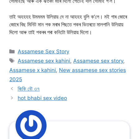
সোমাইছে আৰু এক ঝতকা মাৰি দিলো গোটেই দাল সোমাই গ’ল।
তাই অহহহহ উমমমম উলিয়ায় দে না আহহহ বুলি ক’লে। মই গাৰ জোৰে
জোৰে বিছ মিনিট মান পক মৰাৰ পিছতে পকৰ ভিতৰতে মালপানি উলিয়ায়
দিলো আৰু তাই পকৰৰ পৰা কনিটো উলিয়ায় দিলো।
Categories
Assamese Sex Story
Tags
Assamese sex kahini
,
Assamese sex story
,
Assamese x kahini
,
New assamese sex stories
2025
ৰিংকি বৌ ৩৭
hot bhabi sex video