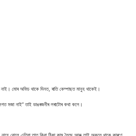
নাই। মোৰ অফিচ থাকে দিনত, ৰাতি কেম্পাছত মানুহ থাকেই।
ৰ লগত মজা নাই” তাই ডাঙৰজনীৰ লৰাটোৰ কথা কলে।
ো নাহে বোলে এতিয়া তাত কিবা ঠিকা কাম লৈছে আৰু তাই অকলে থাকে কাৰণে