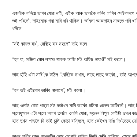
এজনীক কৰিয়ে ভাগৰ যোৱা নাই, এইক আৰু ভালকৈ কৰিব লাগিব সেইকাৰণে 
শুই পৰিলোঁ, তাইমোক গবা মাৰি ধৰি থাকিল। জমিলা আৰুতাইৰ মাজতে পৰি থা
ধৰিলে
“মই কামত যাওঁ, দেৰিহৈ যাব নহলে” তাই কলে।
“হব যা, মমিনা মোৰ লগতে থাকক আজি মই অফিচ নাযাওঁ” মই কলো।
তাই হাঁহি এটা মাৰি কৈ উঠিল “বেছিকৈ নাখাব, লাহে লাহে আকৌ,, তাই আ
“হব তই এইবোৰ ভাবিব নালাগে”, মই কলো।
তাই ওলাই যোৱা পাছত মই দৰ্জাখন মাৰি আকৌ মমিনা ওচৰত আহিলোঁ। তাই বি
স্তনযুগলৰ এটা স্তন অলপ তললৈ ওলমি যোৱা, স্তনৰ নিপুল কেইটা ডাঙৰ ডা
হাত দুখন পাছলৈ নি তাই চুলি কোচা বান্ধিলে, হাত কেইখন দাঙি দিওঁতেহ
ডাঙৰ গাখীৰ আৰু কাখলটিৰ নোম সোপাই তাইক বিৰাট চেক্সি লাগিছে, মোেৰ 