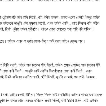
 পেন্টটো ৰচি ডাল টানি দিলোঁ, খহি পৰিল তললৈ, তলত একো পেনটি পিন্ধা নাছিল
াঁকেৰে আঙুলি এটা সুমুৱাই চালোঁ, এখন তাইট যোনি,, তাই জিকাৰ খাই উঠিল
 বিৰাট ধুনীয়া তাইৰ শৰীৰটো। তাইও মোক জোৰেৰে গবা মাৰি ধৰি থাকিল।
হিহে। তাইক এবাৰ গা ধুৱাই চাফা-চিকুণ কৰি ললে তাইও ফ্ৰেছ পাব।
 তিতি ললোঁ, তাইৰ গাত চাবোন ঘাঁহ দিলোঁ..তাইও মোেৰ গোটেই গাত চাবোন ঘঁহি
ি চাফা কৰি দিলোঁ। আঙুলি মাৰি যোনিৰ ভিতৰলৈকে চাফা কৰি দিলোঁ। মোৰ
়ই থিয়ই বাৰিডাল যোনিত লগাই হেঁচি দিলোঁ, মূৰটো সোমাই গল তাই “আঃহহ
াই দিলোঁ, তাই কেকাই উঠিল। পিছল পিছল তাইৰ বাটটো। এইবাৰ কাষত থকা তেলৰ
লৈ ৱালত হেঁচি যোনিত বাৰিডাল ভৰাই দিলোঁ, তাই চিয়ৰি উঠিল..নাই এইবাৰ