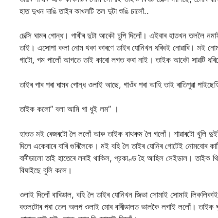
হাত দুখন দাঙি তাইৰ কাখলটি তল দুটা শুঙি চালোঁ..
চেক্সি ঘামৰ গোন্ধ। গাখীৰ দুটা আকৌ চুপি দিলোঁ। এইবাৰ হাতখন তললৈ নমাই
তাই। এসোপা কলা নোম থকা কাৰণে তাইৰ যোনিখন ধৰিবই নোৱাৰি। মই নোমৰ ফ
গাটো, গম পালোঁ আগতে তাই কাৰো লগত কৰা নাই। তাইক আকৌ সাৱটি ধৰিলোঁ,
তাইৰ গাৰ পৰা ঘামৰ গোন্ধ ওলাই আছে, গাওঁৰ পৰা আহি তাই ৰাতিপুৱা পাইছে
তাইক কলো” বলা আমি গা ধুই লম” ।
হাতত মই ৰেজৰটো লৈ ললোঁ আৰু তাইক বাথৰুম লৈ গলোঁ। শাৱাৰটো খুলি দুইটা
দিলে একেবাৰে বাৰি গুৰিলৈকে। মই বহি লৈ তাইৰ যোনিৰ গোটেই নোমবোৰ কাট
বাৰীডালো তাই হাতেৰে লৰাই থাকিল, প্রকাণ্ড হৈ আহিল সেইডাল। তাইক থিয
বিষাইছে বুলি কলে।
ওলাই দিলোঁ বাৰিডাল, বহি লৈ তাইৰ যোনিখন জিভা সোমাই সোমাই লিকলিক
বতলটোৰ পৰা তেল অলপ ওলাই মোৰ বাৰীডালত ভালকৈ লগাই ললোঁ। তাইক ঘূৰাই 