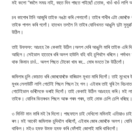
মই কলো “ৰবলৈ সময় নাই, বহুত দিন পাছত পাইছোঁ তোেক, খাওঁ খাওঁ লাগি
চব কাপোৰ টানি আজুৰি তাইক নঙঠা কৰি পেলালোঁ। তাইৰ গাখীৰ এটা জোৰকৈ কা
তাইক পাগল কৰি গলোঁ। হাতখন তললৈ নি তাইৰ যোনিখনত আঙুলি দুটা সুমুৱা
উঠিল।
তাই উফফফ: আঃহহ কৈ কেকাই উঠিল।অলপ দেৰি আঙুলি মাৰি তাইক এৰি দিলোঁ।
আছিল। সেইডাল হাতেৰে ধৰি অলপ হাউলি বহি বহি চুপিবলৈ ধৰিলে। পৰ্দাখন স
থাক কিমান চাওঁ.. অলপ পিছত টোকো খাম ৰহ.. মোৰ মনতে কৈ উঠিলোঁ।
জমিলাৰ চুলি কোচাত ধৰি জোৰযোৰকৈ বাৰিডাল মুখত মাৰি দিলোঁ। তাই মুখেৰে 
মুখৰ লেলাউটি লাগি গোটেই পিছল পিছল হৈ গল। এইবাৰ তাই ঘূৰি লৈ বিচনাত
গোটেইডাল গুৰিলৈকে ভৰাই দিলোঁ। তাই কেকাই উঠিল আঃহহহ কৰি। মই লাহে ল
তাইক। যোনিৰ ভিতৰখন পিছল আৰু গৰম গৰম, তাই মোক চেপি চেপি ধৰিছে
৩ মিনিট মান মাৰি মই ৰৈ দিলো। পাছফালে চাই দেখিলো মমিনাই এতিয়াও চা
ৰল। মই আকৌ জমিলাক চুদিবলৈ ধৰিলোঁ, এইবাৰ জোৰ জোৰকৈ অলপ। যোনিৰ
থাকিল। মইও হমফ উমফ হমফ কৰি ফোঁপাই জোপাই মাৰি থাকিলোঁ।