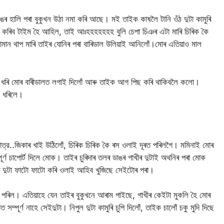
ঙৰ হালি পৰা বুকুখন উঠা নমা কৰি আছে। মই তাইক কাষলৈ টানি ওঁঠ দুটা কামুৰি
 কৰিব টাইম হৈ আহিল, তাই আঃহহহহহহহ বুলি চেপা চিঞৰ এটা মাৰি চিৰিক কৈ
মান থাপ মাৰি তাইৰ যোনিৰ পৰা বাৰিডাল উলিয়াই আনিলোঁ।মোৰ এতিয়াও মাল
ত ধৰি মোৰ বাৰীডালত লগাই দিলোঁ আৰু তাইক আগ পিছ কৰি থাকিবলৈ কলো।
ব ধৰিলে।
্র..জিকাৰ খাই উঠিলোঁ, চিৰিক চিৰিক কৈ ৰস ওলাই দূৰত পৰিলগৈ। মমিনাই মোৰ
ৰ্ণ চাপোর্ট দিলে মোক। তাইৰ চুৰিদাৰ তলৰ ডাঙৰ গাখীৰ দুটাই অথনিৰ পৰা মোক
ীৰ দুটা ফাটো ফাটো কৰি ওলাই আহিব খুজিছে সেইটোৰ পৰা।
 পৰিল। এতিয়াহে যেন তাইৰ বুকুখনে আৰাম পাইছে, গাখীৰ কেইটা মুকলি হৈ মোৰ
পূর্ণ নাহে সেইদুটা। নিপুল দুটা কামুৰি চুপি দিলোঁ, তাইক চালোঁ চকু মুদি দিছে