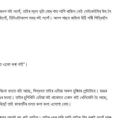
অলপ শুই ললোঁ, তাইৰ স্তন দুটা মোৰ গাত লাগি থাকিল।মই সেইকেইটাৰ উম লৈ
কিলোঁ, তিনিওটাঅলপ সময় শুই ললোঁ। অলপ পাছত জমিলা উঠি শাৰী পিন্ধিবলৈ
গতে একো কৰা নাই”।
চনা খনতে বহি আছে, পিন্ধনত তাইৰ এতিয়া অকল চুৰিদাৰ পেন্টটোহে। ডাঙৰ
ঙৰ মতহা। তাইৰ চুলিখিনি এতিয়া শুই থাকোতে খোেল খাই খেলিমেলি হৈ আছে,
ে দেখিছোঁ তাই কাখলটিৰ তলত কলা কলা এসোপা নোম।
বাৰিডাল আকৌ দাং খাই আহিল। তাইৰ ওচৰ চাপি আহি তাইক থিয় কৰাই ললোঁ আৰু