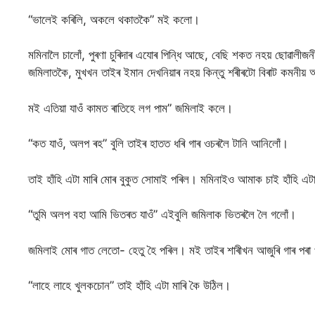
“ভালেই কৰিলি, অকলে থকাতকৈ” মই কলো।
মমিনালৈ চালোঁ, পুৰণা চুৰিদাৰ এযোৰ পিন্ধি আছে, বেছি শকত নহয় ছোৱালীজনী,
জমিলাতকৈ, মুখখন তাইৰ ইমান দেখনিয়াৰ নহয় কিন্তু শৰীৰটো বিৰাট কমনীয় আ
মই এতিয়া যাওঁ কামত ৰাতিহে লগ পাম” জমিলাই কলে।
“কত যাওঁ, অলপ ৰহ” বুলি তাইৰ হাতত ধৰি গাৰ ওচৰলৈ টানি আনিলোঁ।
তাই হাঁহি এটা মাৰি মোৰ বুকুত সোমাই পৰিল। মমিনাইও আমাক চাই হাঁহি এট
“তুমি অলপ বহা আমি ভিতৰত যাওঁ” এইবুলি জমিলাক ভিতৰলৈ লৈ গলোঁ।
জমিলাই মোৰ গাত লেতো- হেতু হৈ পৰিল। মই তাইৰ শাৰীখন আজুৰি গাৰ পৰা খ
“লাহে লাহে খুলকচোন” তাই হাঁহি এটা মাৰি কৈ উঠিল।