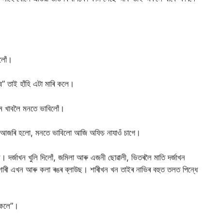
।
লোঁ।
” তাই হাঁহি এটা মাৰি কলে।
াম খাবলৈ মনতে ভাবিলোঁ।
ই আজৰি হলো, মনতে ভাবিলো আজি অফিচ নাযাওঁ চাগে।
ল। দৰ্জাখন খুলি দিলোঁ, জমিলা আৰু এজনী ছোৱালী, ভিতৰলৈ মাতি দৰ্জাখন
শাৰী এখন আৰু কলা ৰঙৰ ব্লাউছ। শাৰীখন খন তাইৰ নাভিৰ বহুত তলত পিন্ধে
 কলে”।