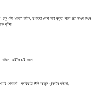
 চকু এটা “কেয়া” তাইৰ, দুপাত্তা লোৱা নাই বুকুত, স্তন দুটা ডাঙৰ ডাঙৰ
ৰু ধুনীয়া।
া মাৰিলে, তাইলৈ চাই কলো
হাই পেলালোঁ। ব্লাউছটো টানি আজুৰি খুলিবলৈ ধৰিলোঁ,