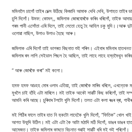
মমিনালৈ চালোঁ তাইৰ চেক্স উঠিছে কিজানি আমাক দেখি দেখি, উশাহত তাইৰ ডা
চুপি দিলোঁ। উমফ: কোমল,, জমিলাক জোৰযোৰকৈ কৰিব ধৰিলোঁ, তাইক আদায়
গৰম পানী এসোঁতা এৰি দিলে, তাই লেতো হেতু হৈ আহিল চকু মুদি।।আৰু দুটা
ওলোৱা নাছিল, উলাও উলাও হৈছে আৰু।
জমিলাক এৰি দিলোঁ তাই ভাগৰত বিছনাত শুই পৰিল। এইবাৰ মমিনাৰ হাতখন
জমিলাৰ ৰস লাগি সেইডাল পিছল হৈ আছিল, তাই লাহে লাহে হস্তমৈথুন কৰি
” আৰু জোৰকৈ কৰা” মই কলো।
হমফ হমফ আঃহহ মোৰ ওলাব এতিয়া, তাই জোৰকৈ মাৰিব ধৰিলে, এখন্তেক মাত
মুখলৈ চাই হাঁহি এটা মাৰিলে। মই তাইক আকৌ সাৱটি কিছ কৰিলোঁ, তাই সম্পূ
আমনি কৰি আছে। চুৰিদাৰ টপটো খুলি দিলোঁ। তলত এটা কলা ৰঙৰ ব্ৰা, গাখ
মই পিঠিৰ ফালে তাইৰ হাত নি হুকটো লাহেকৈ খুলি দিলোঁ, “ফিতিক” খোল খাই
আগত উফন্দি উঠিল। মই এটা এটা কৈ আটা মঠাদি মঠি দিলোঁ, ডাঙৰ ডাঙৰ হাতত সম্
আমেজত। তাইক জমিলাৰ কাষতে বিচনাত শুৱাই সাৱটি ধৰি মই শুই পৰিলোঁ।