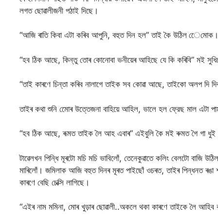
লগত ছোৱালীজনী পঠাই দিছে।
“আজি ৰাতি কিবা এটা কৰিব আপুনি, বহুত দিন হল” তাই কৈ উঠিল েেমােক
“হব ঠিক আছে, কিন্তু তোৰ কোনোবা ভনীয়েৰ আহিছে যে কি কৰিবি” মই সুধি
“তাই কাৰণে চিন্তা কৰিব নালাগে তাইক সব কোৱা আছে, তাইকো অলপ দি দিব
তাইৰ কথা শুনি মোেৰ উত্তেজনা বাহিয়ে আহিল, ভালে হল ফ্রেছ মাল এটা প
“হব ঠিক আছে, ৰূমত তাইক লৈ আহ এবাৰ” এইবুলি কৈ মই ৰুমত গৈ গা ধু
টাৱেলখন পিন্ধি মূৰটো মচি মচি ভাবিলোঁ, তেনেকুৱাতে কলিং বেলটো বাজি উঠি
মাৰিলোঁ। জমিলাক আজি বহুত দিনৰ মূৰত পাইছোঁ ওচৰত, তাইৰ পিন্ধনত ৰঙা 
কাৰণে বেছি চেক্সি লাগিছে।
“এইৰ নাম মমিনা, মোৰ খুড়াৰ ছোৱালী..অকলে থকা কাৰণে তাইকে লৈ আহিব