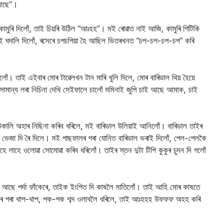
 আছে”।
মুৰি দিলোঁ, তাই চিয়ৰি উঠিল “আঃহহ”। মই ৰোৱাত নাই আজি, কামুৰি পিটিকি
ই ঘদালি দিলোঁ, ৰসেৰে চপচপিয়া হৈ আছিল ভিতৰখনত “চপ-চপ-চপ-চপ” কৰি
 তাই এইবাৰ মোৰ টাৱেলখন টান মাৰি খুলি দিলে, মোৰ বাৰিডাল থিয় হৈয়ে
ামান্য লৰা নিচিনা দেখি সেইফালে চালোঁ মমিনাই জুপি চাই আছে আমাক, চাই
উকালি অহাৰ নিছিনা কৰিব ধৰিলে, মই বাৰিডাল উলিয়াই আনিলোঁ। বাৰিডাল তাইৰ
 ভেজা দি ৰৈ দিলে। মই পাছফালৰ পৰা যোনিত বাৰিডাল ভৰাই দিলোঁ, পেল-পেলকৈ
াহে ওলোৱা সোমোৱা কৰিব ধৰিলোঁ। তাইৰ স্তন দুটা টিপি কুকুৰ চুদন দি গলোঁ
।
ই আছে পর্দা ফাঁকেৰে, তাইক ইংগিত দি কাষলৈ মাতিলোঁ। তাই আহি মোৰ কাষতে
 পৰা থাপ-থাপ, পক-পক শব্দ ওলাবলৈ ধৰিলে, তাই আঃহহহ উফফফ অহহ কৰি