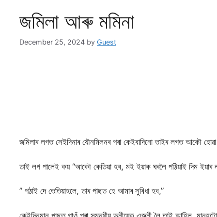
জমিলা আৰু মমিনা
December 25, 2024
by
Guest
জমিলাৰ লগত সেইদিনাৰ যৌনমিলনৰ পৰা কেইবাদিনো তাইৰ লগত আকৌ হোৱা 
তাই লগ পালেই কয় “আকৌ কেতিয়া হব, মই ইয়াক ঘৰলৈ পঠিয়াই দিম ইয়া
” পঠাই দে তেতিয়াহলে, তাৰ পাছত হে আমাৰ সুবিধা হব,”
কেইদিনমান পাছত গাওঁ পৰা সমন্ধীয় ভনীয়েক এজনী লৈ তাই আহিল, মানুহট