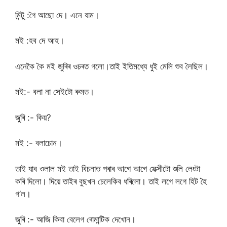
মিন্টু :গৈ আছো দে। এনে যাম।
মই :হব দে আহ।
এনেকৈ কৈ মই জুৰিৰ ওচৰত গলো।তাই ইতিমধ্যে ধুই মেলি শুব লৈছিল।
মই:- বলা না সেইটো ৰুমত।
জুৰি :- কিয়?
মই :- বলাচোন।
তাই যাব ওলাল মই তাই বিচনাত পৰাৰ আগে আগে মেক্সীটো শুলি লেংটা
কৰি দিলো। দিয়ে তাইৰ বুছখন চেলেকিব ধৰিলো। তাই লগে লগে হিট হৈ
গ’ল।
জুৰি :- আজি কিবা বেলেগ ৰোমান্টিক দেখোন।