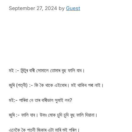
September 27, 2024
by
Guest
মই :- মিন্টুৰ বাৰী সোমালে তোমাৰ বুছ ফালি যাব।
জুৰি (পত্নী) :- কি কৈ থাকে এইবোৰ। মই থাকিব পৰা নাই।
মই:- পাৰিবা নে তাৰ বাৰীডাল সুমাই লব?
জুৰি :- ফালি যাব। উফঃ মোক চুদি চুদি বুছ ফালি দিয়ানা।
এনেকৈ কৈ পত্নী জিকাৰ এটা মাৰি শুই পৰিল।