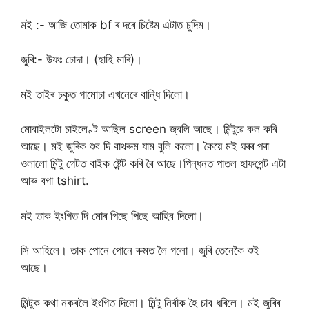
মই :- আজি তোমাক bf ৰ দৰে চিষ্টেম এটাত চুদিম।
জুৰি:- উফঃ চোদা। (হাহি মাৰি)।
মই তাইৰ চকুত গামোচা এখনেৰে বান্ধি দিলো।
মোবাইলটো চাইলেণ্ট আছিল screen জ্বলি আছে। মিন্টুৱে কল কৰি
আছে। মই জুৰিক শুব দি বাথৰুম যাম বুলি কলো। কৈয়ে মই ঘৰৰ পৰা
ওলালো মিন্টু গেটত বাইক ষ্টেন্ট কৰি ৰৈ আছে।পিন্ধনত পাতল হাফপেন্ট এটা
আৰু বগা tshirt.
মই তাক ইংগিত দি মোৰ পিছে পিছে আহিব দিলো।
সি আহিলে। তাক পোনে পোনে ৰুমত লৈ গলো। জুৰি তেনেকৈ শুই
আছে।
মিন্টুক কথা নকবলৈ ইংগিত দিলো। মিন্টু নিৰ্বাক হৈ চাব ধৰিলে। মই জুৰিৰ