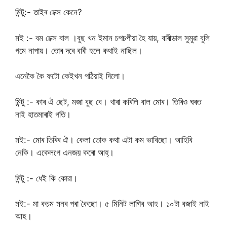
মিন্টু:- তাইৰ চেক্স কেনে?
মই :- বম চেক্স বাল ।বুছ খন ইমান চপচপীয়া হৈ যায়, বাৰীডাল সুমুৱা বুলি
গমে নাপায়। তোৰ দৰে বাৰী হলে কথাই নাছিল।
এনেকৈ কৈ ফটো কেইখন পঠিয়াই দিলো।
মিন্টু :- কাৰ ঐ ছেট, মজা বুছ বে। খাৰা কৰিলি বাল মোৰ। তিৰিও ঘৰত
নাই হাতমাৰাই গতি।
মই:- মোৰ তিৰিৰ ঐ। কেলা তোক কথা এটা কম ভাবিছো। আহিবি
নেকি। একেলগে এনজয় কৰো আহ্।
মিন্টু :- ধেই কি কোৱা।
মই:- মা কচম মনৰ পৰা কৈছো। ৫ মিনিট লাগিব আহ। ১০টা বজাই নাই
আহ।