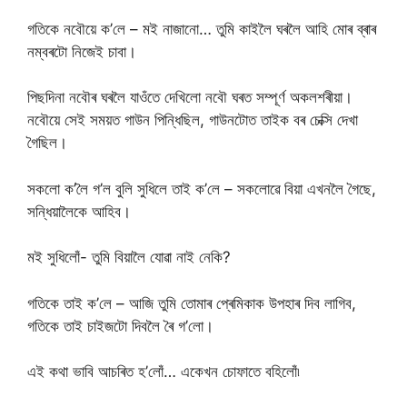
গতিকে নবৌয়ে ক’লে – মই নাজানো… তুমি কাইলৈ ঘৰলৈ আহি মোৰ ব্ৰাৰ
নম্বৰটো নিজেই চাবা।
পিছদিনা নবৌৰ ঘৰলৈ যাওঁতে দেখিলো নবৌ ঘৰত সম্পূৰ্ণ অকলশৰীয়া।
নবৌয়ে সেই সময়ত গাউন পিন্ধিছিল, গাউনটোত তাইক বৰ চেক্সি দেখা
গৈছিল।
সকলো ক’লৈ গ’ল বুলি সুধিলে তাই ক’লে – সকলোৱে বিয়া এখনলৈ গৈছে,
সন্ধিয়ালৈকে আহিব।
মই সুধিলোঁ- তুমি বিয়ালৈ যোৱা নাই নেকি?
গতিকে তাই ক’লে – আজি তুমি তোমাৰ প্ৰেমিকাক উপহাৰ দিব লাগিব,
গতিকে তাই চাইজটো দিবলৈ ৰৈ গ’লো।
এই কথা ভাবি আচৰিত হ’লোঁ… একেখন চোফাতে বহিলোঁ৷