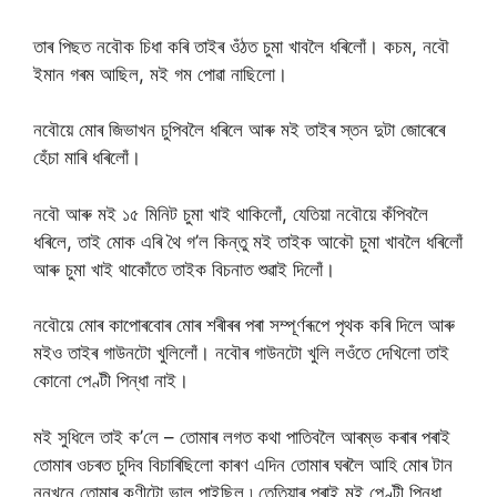
তাৰ পিছত নবৌক চিধা কৰি তাইৰ ওঁঠত চুমা খাবলৈ ধৰিলোঁ। কচম, নবৌ
ইমান গৰম আছিল, মই গম পোৱা নাছিলো।
নবৌয়ে মোৰ জিভাখন চুপিবলৈ ধৰিলে আৰু মই তাইৰ স্তন দুটা জোৰেৰে
হেঁচা মাৰি ধৰিলোঁ।
নবৌ আৰু মই ১৫ মিনিট চুমা খাই থাকিলোঁ, যেতিয়া নবৌয়ে কঁপিবলৈ
ধৰিলে, তাই মোক এৰি থৈ গ’ল কিন্তু মই তাইক আকৌ চুমা খাবলৈ ধৰিলোঁ
আৰু চুমা খাই থাকোঁতে তাইক বিচনাত শুৱাই দিলোঁ।
নবৌয়ে মোৰ কাপোৰবোৰ মোৰ শৰীৰৰ পৰা সম্পূৰ্ণৰূপে পৃথক কৰি দিলে আৰু
মইও তাইৰ গাউনটো খুলিলোঁ। নবৌৰ গাউনটো খুলি লওঁতে দেখিলো তাই
কোনো পেণ্টী পিন্ধা নাই।
মই সুধিলে তাই ক’লে – তোমাৰ লগত কথা পাতিবলৈ আৰম্ভ কৰাৰ পৰাই
তোমাৰ ওচৰত চুদিব বিচাৰিছিলো কাৰণ এদিন তোমাৰ ঘৰলৈ আহি মোৰ টান
নুনখনে তোমাৰ কণীটো ভাল পাইছিল ৷ তেতিয়াৰ পৰাই মই পেণ্টী পিন্ধা