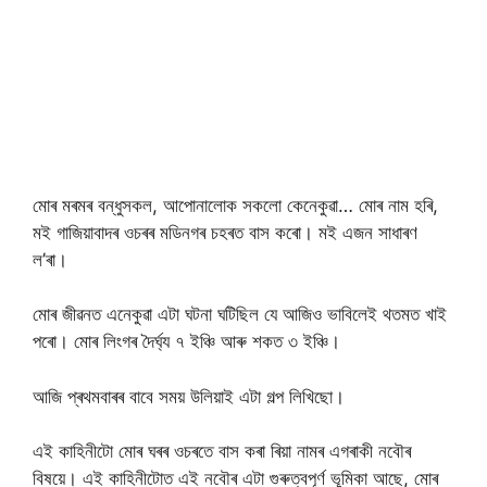
মোৰ মৰমৰ বন্ধুসকল, আপোনালোক সকলো কেনেকুৱা… মোৰ নাম হৰি,
মই গাজিয়াবাদৰ ওচৰৰ মডিনগৰ চহৰত বাস কৰো। মই এজন সাধাৰণ
ল’ৰা।
মোৰ জীৱনত এনেকুৱা এটা ঘটনা ঘটিছিল যে আজিও ভাবিলেই থতমত খাই
পৰো। মোৰ লিংগৰ দৈৰ্ঘ্য ৭ ইঞ্চি আৰু শকত ৩ ইঞ্চি।
আজি প্ৰথমবাৰৰ বাবে সময় উলিয়াই এটা গল্প লিখিছো।
এই কাহিনীটো মোৰ ঘৰৰ ওচৰতে বাস কৰা ৰিয়া নামৰ এগৰাকী নবৌৰ
বিষয়ে। এই কাহিনীটোত এই নবৌৰ এটা গুৰুত্বপূৰ্ণ ভূমিকা আছে, মোৰ