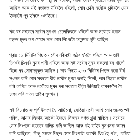
ভাবিছিল যে তাইও কণী চুপিব বিচাৰিব, আজি তাইৰ প্ৰতিটো ইচ্ছা পূৰণ হৈ
আছিল আৰু মই বতাহত উৰিবলৈ ধৰিলোঁ, মোৰ চেক্সি নবৌক চুদিবলৈ মোৰ
ইচ্ছাটো পূৰ হ’বলৈ ওলাইছে।
মই বৰ মৰমেৰে নবৌৰ নুনখন চেলেকিবলৈ ধৰিলোঁ আৰু নবৌয়ে ইমান
বছৰৰ মূৰত লগ পোৱাৰ দৰে মোৰ লিংগটো আনন্দত চুপি আছিল।
প্ৰায় ১০ মিনিটৰ পিছত নবৌৰ শৰীৰটো জঠৰ হ’বলৈ ধৰিলে আৰু তাই
চিঞৰি চিঞৰি নুনৰ পানী এৰিলে আৰু মই নবৌৰ নুনৰ সকলো ৰস খালোঁ
যিটো বৰ সোৱাদযুক্ত আছিল। তাৰ পিছত ২-৩ মিনিটৰ পিছত ময়ো বীৰ্য
স্খলন কৰি মোৰ সকলো বীৰ্য নবৌৰ মুখত ভৰাই দিলোঁ, তাৰ পিছত নবৌৰ
বমি লাগিল আৰু নবৌয়ে মুখৰ পৰা সকলো বীৰ্য্য উলিয়াই বাথৰুমলৈ গৈ
চাফা কৰি ল’লে তাইৰ মুখখন।
মই বিচনাত সম্পূৰ্ণ উলংগ হৈ আছিলো, যেতিয়া নবৌ আহি মোৰ ওচৰত শুই
পৰিল, আমাৰ জিভাই আকৌ ইজনে সিজনৰ লগত খুন্দা মাৰিলে। নবৌয়ে
মোৰ লিংগটো হাতেৰে মালিচ কৰি আছিল আৰু মই তাইৰ নুনখনক আদৰ
কৰি আছিলো, কিছু সময়ৰ পিছত মোৰ লিংগটো আকৌ থিয় হৈ গ’ল, যেতিয়া