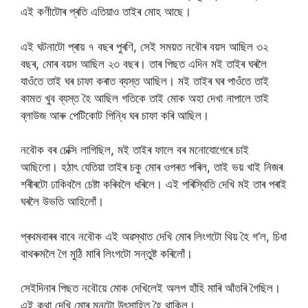
এই কণীটোৰ প্ৰতি এতিয়াও তাইৰ মোহ আছে।
এই ঘটনাটো প্ৰায় ৭ বছৰ পুৰণি, সেই সময়ত নবৌৰ বয়স আছিল ৩২
বছৰ, মোৰ বয়স আছিল ২৩ বছৰ। তাৰ পিছত এদিন মই তাইৰ ঘৰলৈ
যাওঁতে তাই ঘৰ চাফা কৰাত ব্যস্ত আছিল। মই তাইৰ ঘৰ পাওঁতে তাই
কামত খুব ব্যস্ত হৈ আছিল গতিকে তাই মোক অহা দেখা নাপালে তাই
ব্লাউজ আৰু পেটিকোট পিন্ধি ঘৰ চাফা কৰি আছিল।
নবৌক বৰ চেক্সি লাগিছিল, মই তাইৰ ফালে বৰ মনোযোগেৰে চাই
আছিলো। হঠাৎ যেতিয়া তাইৰ চকু মোৰ ওপৰত পৰিল, তাই ভয় খাই নিজৰ
শৰীৰটো ঢাকিবলৈ চেষ্টা কৰিবলৈ ধৰিলে। এই পৰিস্থিতি দেখি মই তাৰ পৰাই
ঘৰলৈ উভতি আহিলোঁ।
প্ৰথমবাৰৰ বাবে নবৌক এই অৱস্থাত দেখি মোৰ লিংগটো থিয় হৈ গ’ল, চিধা
বাথৰুমলৈ গৈ মুঠি মাৰি লিংগটো সন্তুষ্ট কৰিলোঁ।
সেইদিনাৰ পিছত নবৌয়ে মোক দেখিলেই অলপ হাঁহি মাৰি আঁতৰি গৈছিল।
এই কথা দেখি মোৰ মনটো উৎসাহিত হৈ থাকিল।