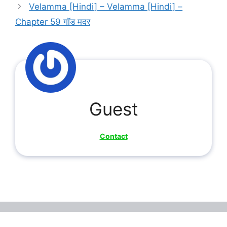
Velamma [Hindi] – Velamma [Hindi] –
Chapter 59 गॉड मदर
Guest
Contact