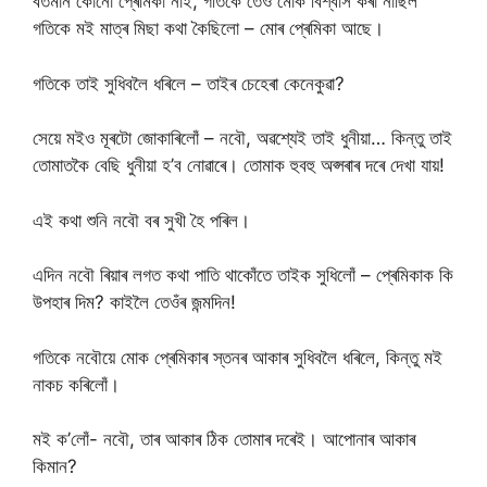
বৰ্তমান কোনো প্ৰেমিকা নাই, গতিকে তেওঁ মোক বিশ্বাস কৰা নাছিল
গতিকে মই মাত্ৰ মিছা কথা কৈছিলো – মোৰ প্ৰেমিকা আছে।
গতিকে তাই সুধিবলৈ ধৰিলে – তাইৰ চেহেৰা কেনেকুৱা?
সেয়ে মইও মূৰটো জোকাৰিলোঁ – নবৌ, অৱশ্যেই তাই ধুনীয়া… কিন্তু তাই
তোমাতকৈ বেছি ধুনীয়া হ’ব নোৱাৰে। তোমাক হুবহু অপ্সৰাৰ দৰে দেখা যায়!
এই কথা শুনি নবৌ বৰ সুখী হৈ পৰিল।
এদিন নবৌ ৰিয়াৰ লগত কথা পাতি থাকোঁতে তাইক সুধিলোঁ – প্ৰেমিকাক কি
উপহাৰ দিম? কাইলৈ তেওঁৰ জন্মদিন!
গতিকে নবৌয়ে মোক প্ৰেমিকাৰ স্তনৰ আকাৰ সুধিবলৈ ধৰিলে, কিন্তু মই
নাকচ কৰিলোঁ।
মই ক’লোঁ- নবৌ, তাৰ আকাৰ ঠিক তোমাৰ দৰেই। আপোনাৰ আকাৰ
কিমান?