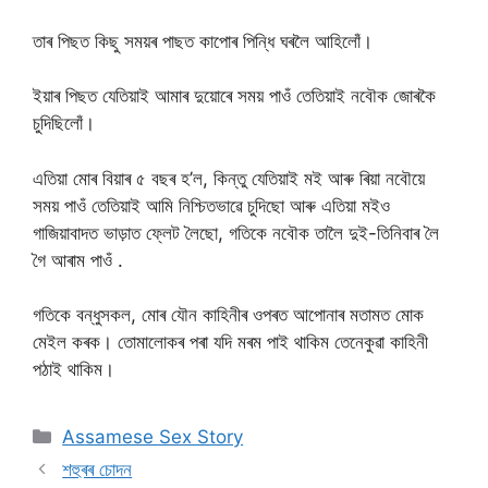
তাৰ পিছত কিছু সময়ৰ পাছত কাপোৰ পিন্ধি ঘৰলৈ আহিলোঁ।
ইয়াৰ পিছত যেতিয়াই আমাৰ দুয়োৰে সময় পাওঁ তেতিয়াই নবৌক জোৰকৈ
চুদিছিলোঁ।
এতিয়া মোৰ বিয়াৰ ৫ বছৰ হ’ল, কিন্তু যেতিয়াই মই আৰু ৰিয়া নবৌয়ে
সময় পাওঁ তেতিয়াই আমি নিশ্চিতভাৱে চুদিছো আৰু এতিয়া মইও
গাজিয়াবাদত ভাড়াত ফ্লেট লৈছো, গতিকে নবৌক তালৈ দুই-তিনিবাৰ লৈ
গৈ আৰাম পাওঁ .
গতিকে বন্ধুসকল, মোৰ যৌন কাহিনীৰ ওপৰত আপোনাৰ মতামত মোক
মেইল কৰক। তোমালোকৰ পৰা যদি মৰম পাই থাকিম তেনেকুৱা কাহিনী
পঠাই থাকিম।
Categories
Assamese Sex Story
শহুৰৰ চোদন