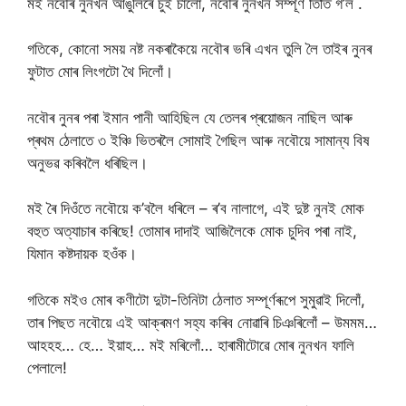
মই নবৌৰ নুনখন আঙুলিৰে চুই চালোঁ, নবৌৰ নুনখন সম্পূৰ্ণ তিতি গ’ল .
গতিকে, কোনো সময় নষ্ট নকৰাকৈয়ে নবৌৰ ভৰি এখন তুলি লৈ তাইৰ নুনৰ
ফুটাত মোৰ লিংগটো থৈ দিলোঁ।
নবৌৰ নুনৰ পৰা ইমান পানী আহিছিল যে তেলৰ প্ৰয়োজন নাছিল আৰু
প্ৰথম ঠেলাতে ৩ ইঞ্চি ভিতৰলৈ সোমাই গৈছিল আৰু নবৌয়ে সামান্য বিষ
অনুভৱ কৰিবলৈ ধৰিছিল।
মই ৰৈ দিওঁতে নবৌয়ে ক’বলৈ ধৰিলে – ৰ’ব নালাগে, এই দুষ্ট নুনই মোক
বহুত অত্যাচাৰ কৰিছে! তোমাৰ দাদাই আজিলৈকে মোক চুদিব পৰা নাই,
যিমান কষ্টদায়ক হওঁক।
গতিকে মইও মোৰ কণীটো দুটা-তিনিটা ঠেলাত সম্পূৰ্ণৰূপে সুমুৱাই দিলোঁ,
তাৰ পিছত নবৌয়ে এই আক্ৰমণ সহ্য কৰিব নোৱাৰি চিঞৰিলোঁ – উমমম…
আহহহ… হে… ইয়াহ… মই মৰিলোঁ… হাৰামীটোৱে মোৰ নুনখন ফালি
পেলালে!