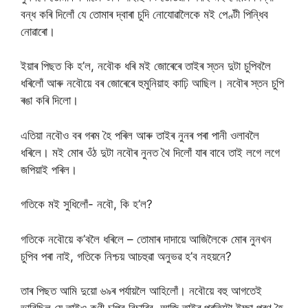
বন্ধ কৰি দিলোঁ যে তোমাৰ দ্বাৰা চুদি নোযোৱালৈকে মই পেণ্টী পিন্ধিব
নোৱাৰো।
ইয়াৰ পিছত কি হ’ল, নবৌক ধৰি মই জোৰেৰে তাইৰ স্তন দুটা চুপিবলৈ
ধৰিলোঁ আৰু নবৌয়ে বৰ জোৰেৰে হুমুনিয়াহ কাঢ়ি আছিল। নবৌৰ স্তন চুপি
ৰঙা কৰি দিলো।
এতিয়া নবৌও বৰ গৰম হৈ পৰিল আৰু তাইৰ নুনৰ পৰা পানী ওলাবলৈ
ধৰিলে। মই মোৰ ওঁঠ দুটা নবৌৰ নুনত থৈ দিলোঁ যাৰ বাবে তাই লগে লগে
জপিয়াই পৰিল।
গতিকে মই সুধিলোঁ- নবৌ, কি হ’ল?
গতিকে নবৌয়ে ক’বলৈ ধৰিলে – তোমাৰ দাদায়ে আজিলৈকে মোৰ নুনখন
চুপিব পৰা নাই, গতিকে নিশ্চয় আচহুৱা অনুভৱ হ’ব নহয়নে?
তাৰ পিছত আমি দুয়ো ৬৯ৰ পৰ্যায়লৈ আহিলোঁ। নবৌয়ে বহু আগতেই