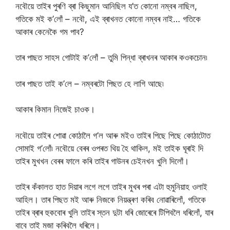
নবৌয়ে তাইৰ পুৰণি ব্ৰা কিছুমান আনিছিল য’ত কোনো নম্বৰ নাছিল,
গতিকে মই ক’লোঁ – নবৌ, এই ব্ৰাখনত কোনো নম্বৰ নাই… গতিকে
আকাৰ কেনেকৈ গম পাব?
তাৰ পাছত সাহস গোটাই ক’লোঁ – তুমি পিন্ধা ব্ৰাখনৰ আকাৰ কওকচোন৷
তাৰ পাছত তাই ক’লে – নম্বৰটো পিছত হে লাগি আছে৷
আকাৰ কিমান নিজেই চাওক।
নবৌয়ে তাইৰ শোৱা কোঠালৈ গ’ল আৰু মইও তাইৰ পিছে পিছে কোঠাটোত
সোমাই গ’লোঁ৷ নবৌয়ে বেৰৰ ওপৰত থিয় হৈ থাকিল, মই তাইক ঘূৰাই দি
তাইৰ মুখখন বেৰৰ ফালে কৰি তাইৰ গাউনৰ চেইনখন খুলি দিলোঁ।
তাইৰ কঁকালত হাত দিয়াৰ লগে লগে তাইৰ মুখৰ পৰা এটা হুমুনিয়াহ ওলাই
আহিল। তাৰ পিছত মই আৰু নিজকে নিয়ন্ত্ৰণ কৰিব নোৱাৰিলোঁ, গতিকে
তাইৰ ব্ৰাৰ হুকবোৰ খুলি তাইৰ স্তন দুটা ধৰি জোৰেৰে টিপিবলৈ ধৰিলোঁ, যাৰ
বাবে তাই মজা কৰিবলৈ ধৰিলে।