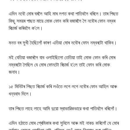
এদিন নবৌ মোৰ ঘৰলৈ আহি মাৰ লগত কথা পাতিবলৈ ধৰিলে। তাৰ পিছত
কিছু সময়ৰ পাছত মায়ে মোক ফোন কৰি বজাৰলৈ গৈ নবৌৰ ফোন নম্বৰ
ৰিচাৰ্জ কৰিবলৈ ক’লে।
মনত বৰ সুখী হৈছিলোঁ কাৰণ এতিয়া মোৰ নবৌৰ ফোন নম্বৰটো থাকিব।
মই যেতিয়া বজাৰলৈ যাব ওলাইছিলো তেতিয়া তাই মোক ফোন কৰি মোৰ
নম্বৰটো লৈছিল যে মোৰ ফোনটো ৰিচাৰ্জ হ’লে তাই ফোন কৰি মোক
জনাব।
১৫ মিনিটৰ পিছত ৰিচাৰ্জ কৰি লওঁতে লগে লগে নবৌৰ ফোন আহিল আৰু
ধন্যবাদ দিলে।
তাৰ পিছত লাহে লাহে আমি দুয়ো স্বাভাৱিকভাৱে কথা পাতিবলৈ ধৰিলোঁ।
এদিন হঠাতে মোৰ প্ৰেমিকাৰ কথা সুধিলে আৰু মই নাকচ কৰিলোঁ যে মোৰ