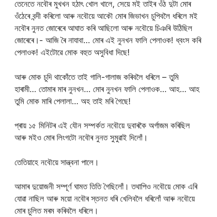
তেনেতে নবৌৰ মুখখন হঠাৎ খোল খালে, সেয়ে মই তাইৰ ওঁঠ দুটা মোৰ
ওঁঠেৰে বন্দী কৰিলো আৰু নবৌয়ে আকৌ মোৰ জিভাখন চুপিবলৈ ধৰিলে মই
নবৌৰ নুনত জোৰেৰে আঘাত কৰি আছিলো আৰু নবৌয়ে চিঞৰি উঠিছিল
জোৰেৰে।- আজি ৰৈ নাযাবা… মোৰ এই নুনখন ফালি পেলাওক! ধ্বংস কৰি
পেলাওক! এইটোৱে মোক বহুত অসুবিধা দিছে!
আৰু মোক চুদি থাকোঁতে তাই গালি-গালাজ কৰিবলৈ ধৰিলে – তুমি
হাৰামী… তোমাৰ মাৰ নুনখন… মোৰ নুনখন ফালি পেলাওক… আহ… আহ
তুমি মোক মাৰি পেলালা… অহ তাই মৰি গৈছে!
প্ৰায় ১৫ মিনিটৰ এই যৌন সম্পৰ্কত নবৌয়ে দুবাৰকৈ অৰ্গাজম কৰিছিল
আৰু মইও মোৰ লিংগটো নবৌৰ নুনত সুমুৱাই দিলোঁ।
তেতিয়াহে নবৌয়ে সান্ত্বনা পালে।
আমাৰ দুয়োজনী সম্পূৰ্ণ ঘামত তিতি গৈছিলোঁ। তথাপিও নবৌয়ে মোক এৰি
যোৱা নাছিল আৰু ময়ো নবৌৰ স্তনত ধৰি খেলিবলৈ ধৰিলোঁ আৰু নবৌয়ে
মোৰ চুলিত মৰম কৰিবলৈ ধৰিলে।