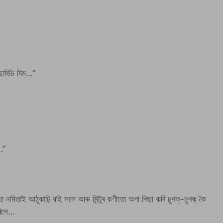
াৰ্ভিচ দিম…”
…”
 নমিতাই আঠুকাঢ়ি বহি ললে আৰু মিন্টুৰ কণীতো অগা পিছা কৰি চুপক্-চুপক্ কৈ
ৰিলে…