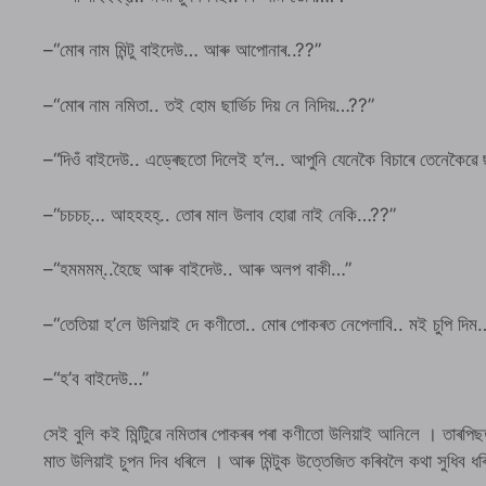
–“মোৰ নাম মিন্টু বাইদেউ… আৰু আপোনাৰ..??”
–“মোৰ নাম নমিতা.. তই হোম ছাৰ্ভিচ দিয় নে নিদিয়…??”
–“দিওঁ বাইদেউ.. এড্ৰেছতো দিলেই হ’ল.. আপুনি যেনেকৈ বিচাৰে তেনেকৈৱে ছ
–“চচচচ্… আহহহহ্.. তোৰ মাল উলাব হোৱা নাই নেকি…??”
–“হমমমম্..হৈছে আৰু বাইদেউ.. আৰু অলপ বাকী…”
–“তেতিয়া হ’লে উলিয়াই দে কণীতো.. মোৰ পোকৰত নেপেলাবি.. মই চুপি দিম
–“হ’ব বাইদেউ…”
সেই বুলি কই মিন্টিুৱে নমিতাৰ পোকৰৰ পৰা কণীতো উলিয়াই আনিলে । তাৰপিছত
মাত উলিয়াই চুপন দিব ধৰিলে । আৰু মিন্টুক উত্তেজিত কৰিবলৈ কথা সুধিব ধ