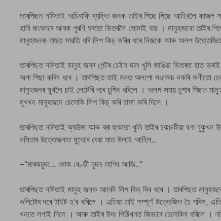
তাৰপিছত নমিতাই অচিনাকি ব্যক্তি জনক তাইৰ পিছে পিছে আহিবলৈ কাজল সন
হাবি জংঘলৰে আবৰা পুৰণি ঘৰতো ভিতৰলৈ সোমাই যায় । মানুহজনো তাইৰ পি
মানুহজনক বাহুত সাৱতি ধৰি লিপ কিচ্ কৰিব ধৰে নিজকে আৰু অলপ উত্তেজি
তাৰপিছত নমিতাই মানুহ জনৰ পেন্টৰ চেইন দাল খুলি জাঙিয়া ভিতৰত হাত ভৰাই
অগা পিছা কৰিব ধৰে । তাৰপিছত তাই মনত অলপো সংকোচ নকৰি কণীতো চেল
মানুহজনৰ মুখলৈ চাই লেটেৰি দৰে চুপিব ধৰিলে । অলপ সময় চুপাৰ পিছত মান
মুখখন মানুহজনে চেলেকি লিপ কিচ্ কৰি চাফা কৰি দিলে ।
তাৰপিছত নমিতাই ব্লাউজ আৰু ব্ৰা হুকতো খুলি তাইৰ ঢকঢকীয়া বগা বুকুখন 
নমিতাৰ উত্তেজনাত মুখেৰে বেয়া মাত উলাই আহিল..
–“মাৰকচুদা… মোক ৰেণ্ডী চুদন লাগিব আজি..”
তাৰপিছত নমিতাই মানুহ জনক আকৌ লিপ কিচ্ দিব ধৰে । তাৰপিছত মানুহজনে ত
গুলিটোৰ দৰে টাইট হ’ব ধৰিলে । এতিয়া তাই সম্পূৰ্ণ উত্তেজিত হৈ পৰিল, 
খনতে লগাই দিলে । আৰু তাইৰ উদং পিঠিখনত জিভাৰে চেলেকিব ধৰিলে । নমি