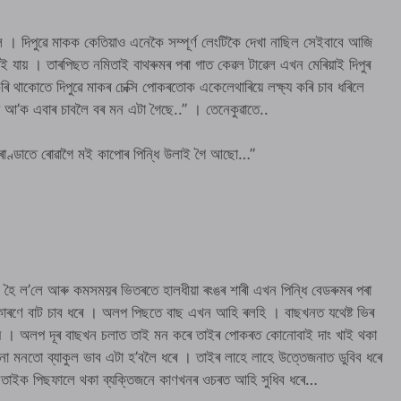
ে । দিপুৱে মাকক কেতিয়াও এনেকৈ সম্পূৰ্ণ লেংটিকৈ দেখা নাছিল সেইবাবে আজি
 যায় । তাৰপিছত নমিতাই বাথৰুমৰ পৰা গাত কেৱল টাৱেল এখন মেৰিয়াই দিপুৰ
ি থাকোতে দিপুৱে মাকৰ চেক্সি পোকৰতোক একেলেথাৰিয়ে লক্ষ্য কৰি চাব ধৰিলে
ে আ’ক এবাৰ চাবলৈ বৰ মন এটা গৈছে..” । তেনেকুৱাতে..
ৰাণ্ডাতে ৰোৱাগৈ মই কাপোৰ পিন্ধি উলাই গৈ আছো…”
 হৈ ল’লে আৰু কমসময়ৰ ভিতৰতে হালধীয়া ৰংঙৰ শাৰী এখন পিন্ধি বেডৰুমৰ পৰা
াৰণে বাট চাব ধৰে । অলপ পিছতে বাছ এখন আহি ৰলহি । বাছখনত যথেষ্ট ভিৰ
যায় । অলপ দূৰ বাছখন চলাত তাই মন কৰে তাইৰ পোকৰত কোনোবাই দাং খাই থকা
া মনতো ব্যাকুল ভাব এটা হ’বলৈ ধৰে । তাইৰ লাহে লাহে উত্তেজনাত ডুবিব ধৰে
তাইক পিছফালে থকা ব্যক্তিজনে কাণখনৰ ওচৰত আহি সুধিব ধৰে…