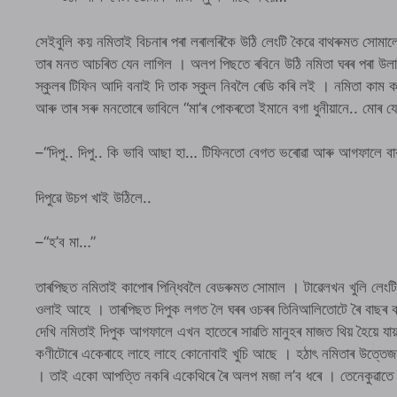
সেইবুলি কয় নমিতাই বিচনাৰ পৰা লৰালৰিকৈ উঠি লেংটি কৈৱে বাথৰুমত সোমাল
তাৰ মনত আচৰিত যেন লাগিল । অলপ পিছতে ৰবিনে উঠি নমিতা ঘৰৰ পৰা উলাই
স্কুলৰ টিফিন আদি বনাই দি তাক স্কুল নিবলৈ ৰেডি কৰি লই । নমিতা কাম কৰ
আৰু তাৰ সৰু মনতোৰে ভাবিলে “মা’ৰ পোকৰতো ইমানে বগা ধুনীয়ানে.. মোৰ য
–“দিপু.. দিপু.. কি ভাবি আছা হা… টিফিনতো বেগত ভৰোৱা আৰু আগফালে বা
দিপুৱে উচপ খাই উঠিলে..
–“হ’ব মা…”
তাৰপিছত নমিতাই কাপোৰ পিন্ধিবলৈ বেডৰুমত সোমাল । টাৱেলখন খুলি লেংটি
ওলাই আহে । তাৰপিছত দিপুক লগত লৈ ঘৰৰ ওচৰৰ তিনিআলিতোটে ৰৈ বাছৰ ক
দেখি নমিতাই দিপুক আগফালে এখন হাতেৰে সাৱতি মানুহৰ মাজত থিয় হৈয়ে 
কণীটোৰে একেৰাহে লাহে লাহে কোনোবাই খুচি আছে । হঠাৎ নমিতাৰ উত্তেজন
। তাই একো আপত্তি নকৰি একেথিৰে ৰৈ অলপ মজা ল’ব ধৰে । তেনেকুৱাতে 