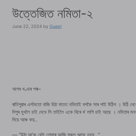
উত্তেজিত নমিতা-২
June 22, 2024
by
Guest
আগৰ খণ্ডৰ পৰা–
ৰাতিপুৱাৰ এৰ্লামতো বাজি উঠা মাতত নমিতাই ঘপকৈ সাৰ পাই উঠিল । উঠি দে
দিপুৰ মুখলৈ চাই দেখে সি তাইলৈ একে থিৰে ৰ’ লাগি চাই আছে । নমিতাৰ মন
দিয়ে আৰু কয়..
— “উঠা আ’ক বেটা তোমাৰ আজি স্কুল আছে নহয়…”