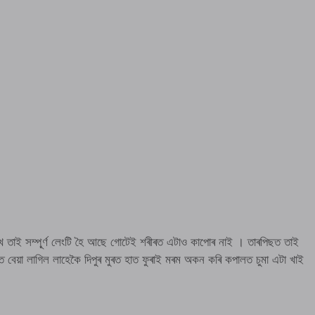
খে তাই সম্পূ্ৰ্ণ লেংটি হৈ আছে গোটেই শৰীৰত এটাও কাপোৰ নাই । তাৰপিছত তাই
ত বেয়া লাগিল লাহেকৈ দিপুৰ মুৰত হাত ফুৰাই মৰম অকন কৰি কপালত চুমা এটা খাই