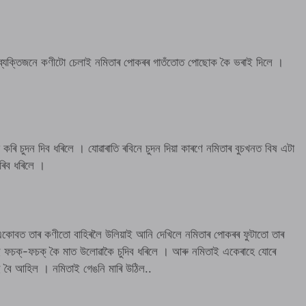
ব্যক্তিজনে কণীটো চেলাই নমিতাৰ পোকৰৰ গাতঁতোত পোছোক কৈ ভৰাই দিলে ।
 চুদন দিব ধৰিলে । যোৱাৰাতি ৰবিনে চুদন দিয়া কাৰণে নমিতাৰ বুচখনত বিষ এটা
ৰিব ধৰিলে ।
 একোবত তাৰ কণীতো বাহিৰলৈ উলিয়াই আনি দেখিলে নমিতাৰ পোকৰৰ ফুটাতো তাৰ
চক্-ফচক্ কৈ মাত উলোৱাকৈ চুদিব ধৰিলে । আৰু নমিতাই একেৰাহে যোৰে
ই বৈ আহিল । নমিতাই গেঙনি মাৰি উঠিল..