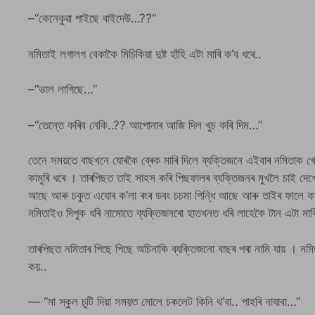
–“কেনেকুৱা পাইছে বাইদেউ…??”
নমিতাই লগালগ বেকাকৈ মিচিকিয়া দুষ্ট হাঁহি এটা মাৰি ক’ব ধৰে..
–“ভাল লাগিছে…”
–“তেন্তে কৰিব নেকি..?? আপোনাৰ আজি দিল খুচ কৰি দিম…”
তেনে সময়তে বাছখনে যোৰকৈ ব্ৰেক মাৰি দিলে ব্যক্তিজনে এইবাৰ নমিতাক 
কামুৰি ধৰে । তাৰপিছত তাই সাহস কৰি পিছফালৰ ব্যক্তিজনৰ মুখলৈ চাই দেখ
আছে আৰু চকুত এযোৰ ক’লা ৰংৰ ডবং চচমা পিন্ধি আছে আৰু তাইৰ ফালে কাম
নমিতাইও দিপুক ধৰি নামোতে ব্যক্তিজনৰো হাতখনত ধৰি লাহেকৈ টান এটা মাৰ
তাৰপিছত নমিতাৰ পিছে পিছে অচিনাকি ব্যক্তিজনো বাছৰ পৰা নামি যায় । নমিতা
কয়..
— “মা স্কুল চুটি দিয়া সময়ত মোলে চকলেট কিনি থ’বা.. পাহৰি নাযাবা…”