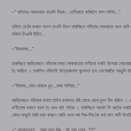
–” বাইদেও অকনমান হাওলি দিয়ক.. তেতিয়াহে কৰিবলৈ ভাল লাগিব…”
নমিতা তেওঁৰ কথাত অলপ হাওলি দিলে তাৰপিছত নমিতাৰ পোকৰতো বহল কৰি 
নমিতা চিঞৰি উঠিল..
–“উমমমম্…”
তাৰপিছত ব্যক্তিজনে নমিতাৰ মস্ত পোকৰতোত কণীতো ভৰাই উলোৱা সোমোৱা কৰি
হৈ আছিল । তথাপিও নমিতাই উত্তেজনাত বুচখনত দুখ নোপোৱাকৈ আঙুলি মা
–“উমমম্..যোৰ যোৰকে চুদ…মজা লাগিছে..”
ব্যক্তিজনে নমিতাৰ কথাত তাইৰ ককালত ধৰি যোৰে যোৰে চুদন দিব ধৰিলে ।
কণীতোৰ সমানে বহল হৈ মেল খাই গইছে । তাৰপিছত আকৌ সি খছকৈ ভৰাই ফ
যোৰে আঙুলি মাৰি থকা কাৰণে যোনি খনৰ পৰা পিৰ-পিৰ কৈ বগা মাল পানী উলা
–” আআহহহহ্… মজা চুদন দিছ.. কি নাম তোৰ…??”