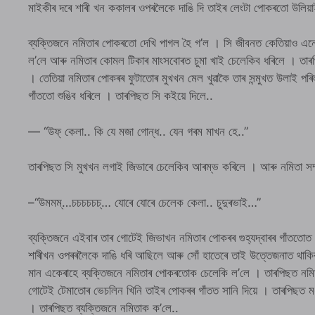
মাইকীৰ দৰে শাৰী খন ককালৰ ওপৰলৈকে দাঙি দি তাইৰ লেংটা পোকৰতো উলিয়া
ব্যক্তিজনে নমিতাৰ পোকৰতো দেখি পাগল হৈ গ’ল । সি জীবনত কেতিয়াও এনেক
ল’লে আৰু নমিতাৰ কোমল টিকাৰ মাংসবোৰত চুমা খাই চেলেকিব ধৰিলে । তাৰ
। তেতিয়া নমিতাৰ পোকৰৰ ফুটাতোৰ মুখখন মেল খুৱাকৈ তাৰ সন্মুখত উলাই পৰি
গাঁততো শুঙিব ধৰিলে । তাৰপিছত সি কইয়ে দিলে..
— “উফ্ কেলা.. কি যে মজা গোন্ধ.. যেন গৰম মাখন হে..”
তাৰপিছত সি মুখখন লগাই জিভাৰে চেলেকিব আৰম্ভ কৰিলে । আৰু নমিতা সম্পূ্
–“উমমম্…চচচচচচ্… যোৰে যোৰে চেলেক কেলা.. চুদুৰভাই…”
ব্যক্তিজনে এইবাৰ তাৰ গোটেই জিভাখন নমিতাৰ পোকৰৰ গুহ্যদ্বাৰৰ গাঁততোত 
শাৰীখন ওপৰৰলৈকে দাঙি ধৰি আছিলে আৰু সোঁ হাতেৰে তাই উত্তেজনাত থাকিব
মান একেৰাহে ব্যক্তিজনে নমিতাৰ পোকৰতোক চেলেকি ল’লে । তাৰপিছত নমি
গোটেই টেমাতোৰ ভেচলিন খিনি তাইৰ পোকৰৰ গাঁতত সানি দিয়ে । তাৰপিছত ম
। তাৰপিছত ব্যক্তিজনে নমিতাক ক’লে..