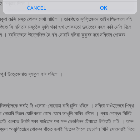
ই দেখুৱাই দিলে ।
ুৱা চেক্সি মস্ত পোকৰ দেখা নাছিল । তাৰপিছত ব্যক্তিজনে তাইৰ পিছফালে বহি
পিছত সি নমিতাৰ মস্তকৈ ফুলি থকা ওখ পোকৰতো দুহাতেৰে বহল কৰি মেলি দিলে
ল । ব্যক্তিজনে উত্তেজিত হৈ ৰ’ব নোৱাৰি বলিয়া কুকুৰৰ দৰে নমিতাৰ পোকৰৰ
ৰ্ণ উত্তেজনাত ব্যাকুল হ’ব ধৰিলে ।
ভিতৰলৈকে ভৰাই দি ওলোৱা-সোমোৱা কৰি চুদিব ধৰিলে । নমিতা বাওঁহাতেৰে পিন্ধা
 নোৱাৰি নিজৰ যোনিখনত যোৰে যোৰে আঙুলি মাৰিব ধৰিলে । প্ৰায় পোন্ধৰ মিনিট
তাই ওচৰতে উলমি থকা পাৰ্চতোৰ পৰা সৰু ভেচলিনৰ টেমাতো উলিয়াই ল’ই । আৰু
ধ্যমা আঙুলিতোৰে পোকৰৰ গাঁতত ভৰাই ভিতৰৰ লৈকে ভেচলিন খিনি সোমোৱাই দিয়ে