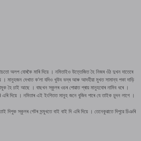
খোচতো অলপ যোৰকৈ মাৰি দিয়ে । নমিতাইও উত্তেজিত হৈ নিজৰ ওঁঠ দুখন দাতেৰে
ে । মানুহজন দেখাত ক’লা যদিও খুউব ভদ্ৰ আৰু আদহীয়া মুখত সামান্য পকা দাড়ি
ুক হৈ চাই আছে । বাছখন স্কুলৰ ওচৰ পোৱাত প্ৰায় মানুহবোৰ নামিব ধৰে ।
ি এৰি দিয়ে । নমিতাৰ এই ইংগিতত মানুহ জনে বুজিব পাৰে যে তাইক চুদন লাগে ।
ই দিপুক স্কুলৰ গেটৰ সন্মুখতে বাই বাই দি এৰি দিয়ে । তেনেকুৱাতে দিপুৱে চিঞৰি