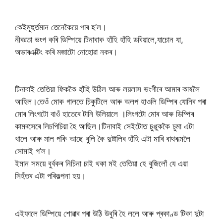
কেইমূহুৰ্তমান তেনেকৈয়ে পাৰ হ’ল।
নীৰৱতা ভংগ কৰি ডিম্পিয়ে টিনাবাক হাঁহি হাঁহি ডবিয়ালে,যাচোন যা,
অভাৰএক্টি‌ং কৰি মজাটো নোহোৱা নকৰ।
টিনাবাই তেতিয়া ফিককৈ হাঁহি উঠিল আৰু লয়লাস ভংগীৰে আমাৰ কাষলৈ
আহিল।তেওঁ মোক গালতে চিকুটিলে আৰু অলপ হাওলি ডিম্পিৰ যোনিৰ পৰা
মোৰ লিংগটো বাওঁ হাতেৰে টানি উলিয়ালে ।লিংগটো মোৰ আৰু ডিম্পিৰ
কামৰসেৰে লিচপিচিয়া হৈ আছিল।টিনাবাই সেইটোত চুপ্পুককৈ চুমা এটা
খালে আৰু মাল পকি আছে বুলি কৈ দুষ্টালিৰ হাঁহি এটা মাৰি বাথৰূমলৈ
সোমাই গ’ল।
ইমান সময়ে বুৰ্বকৰ নিচিনা চাই থকা মই তেতিয়া হে বুজিলোঁ যে এয়া
সিহঁতৰ এটা পৰিকল্পনা হয়।
এইফালে ডিম্পিয়ে শোৱাৰ পৰা উঠি উবুৰি হৈ ললে আৰু প্ৰকাণ্ড টিকা দুটা