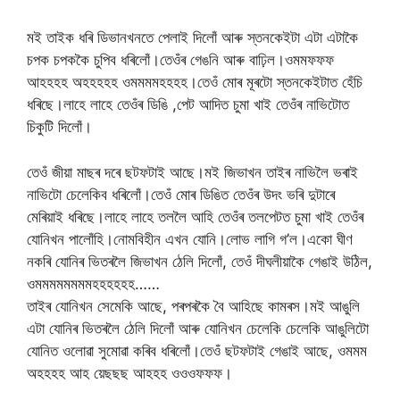
মই তাইক ধৰি ডিভানখনতে পেলাই দিলোঁ আৰু স্তনকেইটা এটা এটাকৈ
চপক চপককৈ চুপিব ধৰিলোঁ।তেওঁৰ গেঙনি আৰু বাঢ়িল।ওমমফফফ
আহহহহ অহহহহহ ওমমমমহহহহ।তেওঁ মোৰ মূৰটো স্তনকেইটাত হেঁচি
ধৰিছে।লাহে লাহে তেওঁৰ ডিঙি ,পেট আদিত চুমা খাই তেওঁৰ নাভিটোত
চিকুটি দিলোঁ।
তেওঁ জীয়া মাছৰ দৰে ছটফটাই আছে।মই জিভাখন তাইৰ নাভিলৈ ভৰাই
নাভিটো চেলেকিব ধৰিলোঁ।তেওঁ মোৰ ডিঙিত তেওঁৰ উদং ভৰি দুটাৰে
মেৰিয়াই ধৰিছে।লাহে লাহে তললৈ আহি তেওঁৰ তলপেটত চুমা খাই তেওঁৰ
যোনিখন পালোঁহি।নোমবিহীন এখন যোনি।লোভ লাগি গ’ল।একো ঘীণ
নকৰি যোনিৰ ভিতৰলৈ জিভাখন ঠেলি দিলোঁ, তেওঁ দীঘলীয়াকৈ গেঙাই উঠিল,
ওমমমমমমমমহহহহহহ……
তাইৰ যোনিখন সেমেকি আছে, পৰপৰকৈ বৈ আহিছে কামৰস।মই আঙুলি
এটা যোনিৰ ভিতৰলৈ ঠেলি দিলোঁ আৰু যোনিখন চেলেকি চেলেকি আঙুলিটো
যোনিত ওলোৱা সুমোৱা কৰিব ধৰিলোঁ।তেওঁ ছটফটাই গেঙাই আছে, ওমমম
অহহহহ আহ য়েছছছ আহহহ ওওওফফফ।