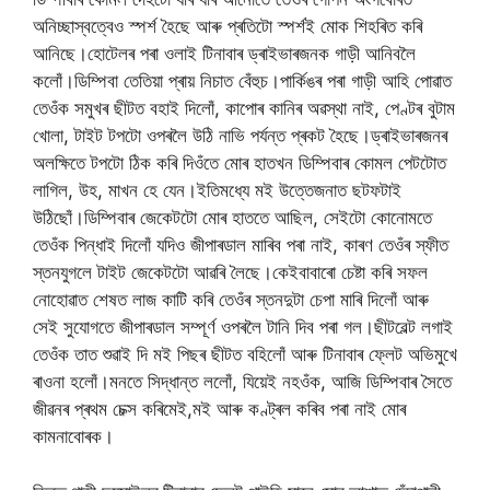
অনিচ্ছাস্বত্বেও স্পৰ্শ হৈছে আৰু প্ৰতিটো স্পৰ্শই মোক শিহৰিত কৰি
আনিছে।হোটেলৰ পৰা ওলাই টিনাবাৰ ড্ৰাইভাৰজনক গাড়ী আনিবলৈ
কলোঁ।ডিম্পিবা তেতিয়া প্ৰায় নিচাত বেঁহুচ।পাৰ্কিঙৰ পৰা গাড়ী আহি পোৱাত
তেওঁক সমুখৰ ছীটত বহাই দিলোঁ, কাপোৰ কানিৰ অৱস্থা নাই, পেণ্টৰ বুটাম
খোলা, টাইট টপটো ওপৰলৈ উঠি নাভি পৰ্যন্ত প্ৰকট হৈছে।ড্ৰাইভাৰজনৰ
অলক্ষিতে টপটো ঠিক কৰি দিওঁতে মোৰ হাতখন ডিম্পিবাৰ কোমল পেটটোত
লাগিল, উহ, মাখন হে যেন।ইতিমধ্যে মই উত্তেজনাত ছটফটাই
উঠিছোঁ।ডিম্পিবাৰ জেকেটটো মোৰ হাততে আছিল, সেইটো কোনোমতে
তেওঁক পিন্ধাই দিলোঁ যদিও জীপাৰডাল মাৰিব পৰা নাই, কাৰণ তেওঁৰ স্ফীত
স্তনযুগলে টাইট জেকেটটো আৱৰি লৈছে।কেইবাবাৰো চেষ্টা কৰি সফল
নোহোৱাত শেষত লাজ কাটি কৰি তেওঁৰ স্তনদুটা চেপা মাৰি দিলোঁ আৰু
সেই সুযোগতে জীপাৰডাল সম্পূৰ্ণ ওপৰলৈ টানি দিব পৰা গল।ছীটবেল্ট লগাই
তেওঁক তাত শুৱাই দি মই পিছৰ ছীটত বহিলোঁ আৰু টিনাবাৰ ফ্লেট অভিমুখে
ৰাওনা হলোঁ।মনতে সিদ্ধান্ত ললোঁ, যিয়েই নহওঁক, আজি ডিম্পিবাৰ সৈতে
জীৱনৰ প্ৰথম চেক্স কৰিমেই,মই আৰু কণ্ট্ৰল কৰিব পৰা নাই মোৰ
কামনাবোৰক।