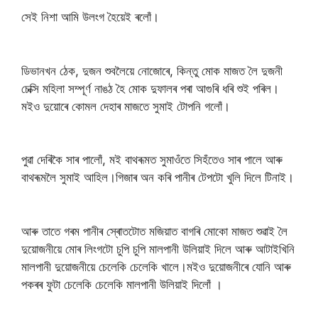
সেই নিশা আমি উলংগ হৈয়েই ৰলোঁ।
ডিভানখন ঠেক, দুজন শুবলৈয়ে নোজোৰে, কিন্তু মোক মাজত লৈ দুজনী
চেক্সি মহিলা সম্পূৰ্ণ নাঙঠ হৈ মোক দুফালৰ পৰা আগুৰি ধৰি শুই পৰিল।
মইও দুয়োৰে কোমল দেহাৰ মাজতে সুমাই টোপনি গলোঁ।
পুৱা দেৰিকৈ সাৰ পালোঁ, মই বাথৰূমত সুমাওঁতে সিহঁতেও সাৰ পালে আৰু
বাথৰূমলৈ সুমাই আহিল।গিজাৰ অন কৰি পানীৰ টেপটো খুলি দিলে টিনাই‌।
আৰু তাতে গৰম পানীৰ স্ৰোতটোত মজিয়াত বাগৰি মোকো মাজত শুৱাই লৈ
দুয়োজনীয়ে মোৰ লিংগটো চুপি চুপি মালপানী উলিয়াই দিলে আৰু আটাইখিনি
মালপানী দুয়োজনীয়ে চেলেকি চেলেকি খালে।মইও দুয়োজনীৰে যোনি আৰু
পকৰৰ ফুটা চেলেকি চেলেকি মালপানী উলিয়াই দিলোঁ ।