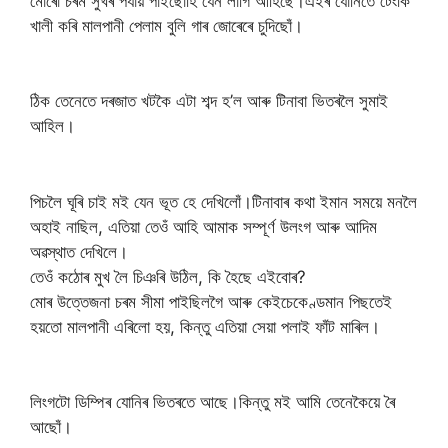
মোৰো চৰম সুখৰ পৰ্যায় পাইছোঁহি যেন লাগি আহিছে।এইৰ যোনিতে টেংকি
খালী কৰি মালপানী পেলাম বুলি গাৰ জোৰেৰে চুদিছোঁ।
ঠিক তেনেতে দৰজাত খটকৈ এটা শব্দ হ’ল আৰু টিনাবা ভিতৰলৈ সুমাই
আহিল।
পিচলৈ ঘূৰি চাই মই যেন ভূত হে দেখিলোঁ।টিনাবাৰ কথা ইমান সময়ে মনলৈ
অহাই নাছিল, এতিয়া তেওঁ আহি আমাক সম্পূৰ্ণ উলংগ আৰু আদিম
অৱস্থাত দেখিলে।
তেওঁ কঠোৰ মুখ লৈ চিঞৰি উঠিল, কি হৈছে এইবোৰ?
মোৰ উত্তেজনা চৰম সীমা পাইছিলগৈ আৰু কেইচেকেণ্ডমান পিছতেই
হয়তো মালপানী এৰিলো হয়, কিন্তু এতিয়া সেয়া পলাই ফাঁট মাৰিল।
লিংগটো ডিম্পিৰ যোনিৰ ভিতৰতে আছে।কিন্তু মই আমি তেনেকৈয়ে ৰৈ
আছোঁ।