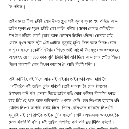
হৈ পৰিছে।
তাইৰ মস্ত টিকা দুটাই মোৰ উৰুত খুন্দা খাই ক্লপ ক্লপ শব্দ কৰিছে আৰু
তাইৰ প্ৰকাণ্ড স্তন দুটাই যেন নাচিব ধৰিছে।চেক্সৰ কোবত সেইদুটাক
ঠাপ ঠাপ চৰিয়াব ললোঁ।তাই আৰু জোৰেৰে চিয়ৰিব ধৰিলে।চেক্সতে তাই
মোলৈ মুখত স্তন দুটা এটা এটাকৈ সুমুৱাই চুপিব দিলে আৰু নিজেও তাত
কামুৰিব ধৰিলে।কেইমিনিটমানৰ পিছত তাই আকৌ উচ্চস্বৰে ওওওওহহহহ
আহহহহ য়েএএচচচ ফাক বুলি চিয়ৰি বীৰ্য এৰি দিলে আৰু মোৰ পেটত পিছল
পিছল মালপানী মোৰ লিংগৰ কাষেৰে বৈ আহি বিয়পি পৰিল।
তাই কাটি হৈ শুই দিলে আৰু মই এইবাৰ তাইৰ ভৰি এখন দাঙি লৈ
একটীয়াকৈ শুই তাইক চুদিব ধৰিলোঁ।তাই মদালস হৈ মোৰ ঠাপবোৰ
উপভোগ কৰি গ’ল।অলপ পিছত তাইৰ দাঙি থোৱা ভৰিখন বিষাবলৈ ধৰাত
তাই ছিট হৈ শুলে আৰু ভৰিকেইটা ওপৰলৈ মেলি মোৰ লিংগটো হাতেৰে ধৰি
যোনিত লিংগৰ আগটো ভৰাই দিলে।পিচল যোনিখনত ফচককৈ লিংগটো
সুমুৱাই মই ঠাপ ঠাপকৈ তাইক চুদিব ধৰিলোঁ।তাই ওমমফফফ আহহহহ কৈ
মোক সঁহাৰি দি গ’ল। মই তাইক লিপকিচ কৰি কৰি দুদু টিপিব ধৰিলোঁ।