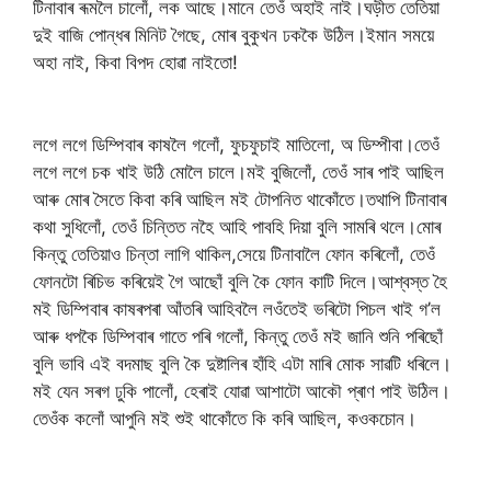
টিনাবাৰ ৰূমলৈ চালোঁ, লক আছে।মানে তেওঁ অহাই নাই।ঘড়ীত তেতিয়া
দুই বাজি পোন্ধৰ মিনিট গৈছে, মোৰ বুকুখন ঢককৈ উঠিল।ইমান সময়ে
অহা নাই, কিবা বিপদ হোৱা নাইতো!
লগে লগে ডিম্পিবাৰ কাষলৈ গলোঁ, ফুচফুচাই মাতিলো, অ ডিম্পীবা।তেওঁ
লগে লগে চক খাই উঠি মোলৈ চালে।মই বুজিলোঁ, তেওঁ সাৰ পাই আছিল
আৰু মোৰ সৈতে কিবা কৰি আছিল মই টোপনিত থাকোঁতে।তথাপি টিনাবাৰ
কথা সুধিলোঁ, তেওঁ চিন্তিত নহৈ আহি পাবহি দিয়া বুলি সামৰি থলে‌।মোৰ
কিন্তু তেতিয়াও চিন্তা লাগি থাকিল,সেয়ে টিনাবালৈ ফোন কৰিলোঁ, তেওঁ
ফোনটো ৰিচিভ কৰিয়েই গৈ আছোঁ বুলি কৈ ফোন কাটি দিলে।আশ্বস্ত হৈ
মই ডিম্পিবাৰ কাষৰপৰা আঁতৰি আহিবলৈ লওঁতেই ভৰিটো পিচল খাই গ’ল
আৰু ধপকৈ ডিম্পিবাৰ গাতে পৰি গলোঁ, কিন্তু তেওঁ মই জানি শুনি পৰিছোঁ
বুলি ভাবি এই বদমাছ বুলি কৈ দুষ্টালিৰ হাঁহি এটা মাৰি মোক সাৱটি ধৰিলে।
মই যেন সৰগ ঢুকি পালোঁ, হেৰাই যোৱা আশাটো আকৌ প্ৰাণ পাই উঠিল।
তেওঁক কলোঁ আপুনি মই শুই থাকোঁতে কি কৰি আছিল, কওকচোন।