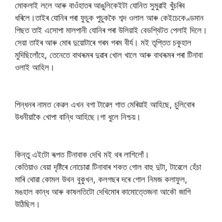
মোকলাই ললে আৰু বাওঁহাতৰ আঙুলিকেইটা যোনিত সুমুৱাই খুঁচৰিব
ধৰিলে।তাইৰ যোনিৰ পৰা ফুচুক পুচুককৈ শব্দ ওলাল আৰু কেইচেকেণ্ডমান
পিছত তাই এসোপা মালপানী যোনিৰ পৰা উলিয়াই বেডশ্বিটত পেলাই দিলে।
সেয়া তাইৰ আৰু মোৰ দুয়োটাৰে গৰম গৰম বীৰ্য। মই তৃপ্তিত চকুহাল
মুদিছিলোঁহে, তেনেতে বাথৰূমৰ দুৱাৰ খোল খালে আৰু বাথৰূমৰ পৰা টিনাবা
ওলাই আহিল।
পিন্ধনৰ নামত কেৱল এখন বগা টাৱেল গাত মেৰিয়াই আহিছে, চুলিবোৰ
উধনীয়াকৈ খোপা বান্ধি আহিছে।গা ধুলে নিশ্চয়।
কিন্তু এইটো ৰূপত টিনাবাক দেখি মই থৰ লাগিলোঁ।
কেতিয়াও বেয়া দৃষ্টিৰে নোচোৱা টিনাবাৰ শকত গোল বাহু দুটা, টাৱেলে হেঁচা
মাৰি থোৱা কোমল উথন বুকুখন, কলগছৰ দৰে গোল নিমজ কলাফুল,
মঙহাল কান্ধ আৰু কাষলতিটো দেখিমোৰ কামোত্তেজনা আকৌ জাগি
উঠিছিল।