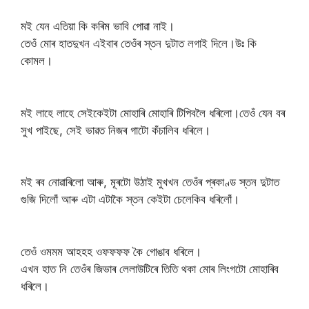
মই যেন এতিয়া কি কৰিম ভাবি পোৱা নাই।
তেওঁ মোৰ হাতদুখন এইবাৰ তেওঁৰ স্তন দুটাত লগাই দিলে।উঃ কি
কোমল।
মই লাহে লাহে সেইকেইটা মোহাৰি মোহাৰি টিপিবলৈ ধৰিলো।তেওঁ যেন বৰ
সুখ পাইছে, সেই ভাৱত নিজৰ গাটো কঁচালিব ধৰিলে।
মই ৰব নোৱাৰিলো আৰু, মূৰটো উঠাই মুখখন তেওঁৰ প্ৰকাণ্ড স্তন দুটাত
গুজি দিলোঁ আৰু এটা এটাকৈ স্তন কেইটা চেলেকিব ধৰিলোঁ।
তেওঁ ওমমম আহহহ ওফফফফ কৈ গোঙাব ধৰিলে।
এখন হাত নি তেওঁৰ জিভাৰ লেলাউটিৰে তিতি থকা মোৰ লিংগটো মোহাৰিব
ধৰিলে।