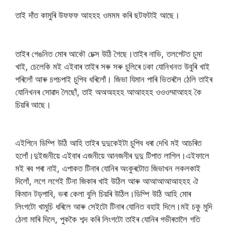
তাই দাঁত কামুৰি উফফফ আহহহ ওমমম কৰি ছটফটাই আছে।
তাইৰ গেঙনিত মোৰ আকৌ চেক্স উঠি গৈছে।তাইৰ নাভি, তলপেটত চুমা
খাই, চেলেকি মই এইবাৰ তাইৰ সৰু সৰু চুলিৰে ঢকা যোনিখনত উবুৰি খাই
পৰিলোঁ আৰু চপচপাই চুপিব ধৰিলোঁ। জিভা যিমান পাৰি ভিতৰলৈ ঠেলি তাইৰ
যোনিখনৰ সোৱাদ লৈছোঁ, তাই অঅঅহহহ আআহহহ ওওওম্মাআহহ কৈ
চিয়ৰি আছে।
এইপিনে ডিম্পি উঠি আহি তাইৰ দুদুকেইটা চুপিব ধৰা দেখি মই আচৰিত
হলোঁ।দুইজনীয়ে এইবাৰ এজনীয়ে আনজনীৰ দুদু টিপাত লাগিল।এইফালে
মই ৰব পৰা নাই, এপাকত টিনাৰ যোনিৰ অংকুৰটোত জিভাখন লকলকাই
দিলোঁ, লগে লগেই টিনা জিকাৰ খাই উঠিল আৰু আআআআআহহহ ঐ
কিমান টড়পাবি, ভৰা কেলা বুলি চিয়ৰি উঠিল।ডিম্পি উঠি আহি মোৰ
লিংগটো খামুচি ধৰিলে আৰু সেইটো টিনাৰ যোনিত বহাই দিলে।মই চকু মুদি
ঠেলা মাৰি দিলে, পুককৈ শব্দ কৰি লিংগটো তাইৰ যোনিৰ গভীৰতালৈ গতি