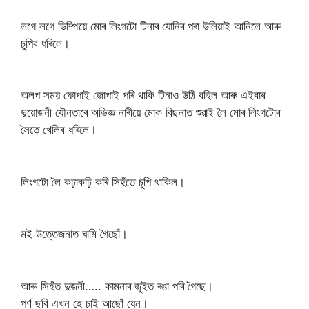
লগে লগে ডিম্পিয়ে মোৰ লি‌ংগটো টিনাৰ যোনিৰ পৰা উলিয়াই আনিলে আৰু
চুপিব ধৰিলে।
অলপ সময় ফোপাই জোপাই পৰি থাকি টিনাও উঠি বহিল আৰু এইবাৰ
দুয়োজনী যৌনতাৰে অভিজ্ঞ নাৰীয়ে মোক বিছনাত শুৱাই লৈ মোৰ লিংগটোৰ
সৈতে খেলিব ধৰিলে।
লিংগটো লৈ কঢ়াকঢ়ি কৰি সিহঁতে চুপি থাকিল।
মই উত্তেজনাত ঘামি গৈছোঁ।
আৰু সিহঁত দুজনী….. কামনাৰ জুইত ৰঙা পৰি গৈছে।
পৰ্ণ ছবি এখন হে চাই আছোঁ যেন।