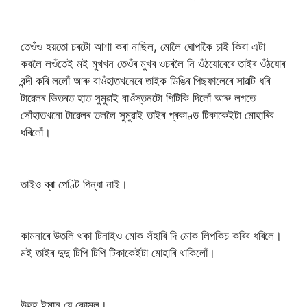
তেওঁও হয়তো চৰটো আশা কৰা নাছিল, মোলৈ ঘোপাকৈ চাই কিবা এটা
কবলৈ লওঁতেই মই মুখখন তেওঁৰ মুখৰ ওচৰলৈ নি ওঁঠযোৰেৰে তাইৰ ওঁঠযোৰ
বন্দী কৰি ললোঁ আৰু বাওঁহাতখনেৰে তাইক ডিঙিৰ পিছফালেৰে সাৱটি ধৰি
টাৱেলৰ ভিতৰত হাত সুমুৱাই বাওঁস্তনটো পিটিকি দিলোঁ আৰু লগতে
সোঁহাতখনো টাৱেলৰ তললৈ সুমুৱাই তাইৰ প্ৰকাণ্ড টিকাকেইটা মোহাৰিব
ধৰিলোঁ।
তাইও ব্ৰা পেণ্টি পিন্ধা নাই।
কামনাৰে উতলি থকা টিনাইও মোক সঁহাৰি দি মোক লিপকিচ কৰিব ধৰিলে।
মই তাইৰ দুদু টিপি টিপি টিকাকেইটা মোহাৰি থাকিলোঁ।
উহহ ইমান যে কোমল।