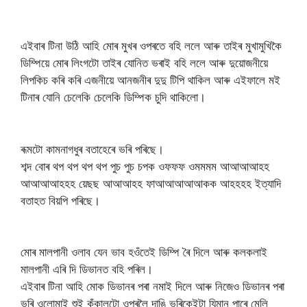
এইবাৰ টিনা উঠি আহি মোৰ মুখৰ ওপৰতে বহি ললে আৰু তাইৰ মুখামুখিকৈ
ডিম্পিয়ে মোৰ লিংগটো তাইৰ যোনিত ভৰাই বহি ললে আৰু দুয়োজনীয়ে
লিপকিচ কৰি কৰি এজনীয়ে আনজনীৰ দুদু টিপি থাকিল আৰু এইফালে মই
টিনাৰ যোনি চেলেকি চেলেকি ডিম্পিক চুদি থাকিলো।
ৰূমটো কামনাগধুৰ বতাহেৰে ভৰি পৰিছে।
শব্দ বোৰ থপ থপ থপ থপ পুচ পুচ চপক ওফফফ ওমমমম আআআআহহ
আআআআহহহ য়েছছ আআআহহ ফাআআআআআকক আহহহহ ইত্যাদি
বতাহত বিয়পি পৰিছে।
মোৰ মালপানী ওলাব যেন ভাব হওঁতেই ডিম্পি ৰৈ দিলে আৰু কলকলাই
মালপানী এৰি দি ডিভানত বহি পৰিল।
এইবাৰ টিনা আহি মোক ডিভানৰ পৰা নমাই দিলে আৰু নিজেও ডিভানৰ পৰা
ভৰি ওলোমাই শুই কঁকালটো ওপৰলৈ দাঙি ভৰিকেইটা যিমান পাৰে মেলি