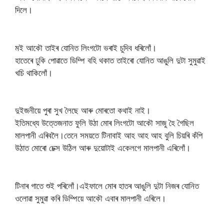
দিলে।
মই আকৌ তাইৰ যোনিত লিংগটো ভৰাই চুদিব ধৰিলোঁ।
হাতেৰে ঢুকি পোৱাতে ডিম্পি বহি থকাত তাইৰো যোনিত আঙুলি দুটা সুমুৱাই
খচি থাকিলোঁ।
দুইজনীয়ে পুৰা সুখ লৈছে আৰু মোৰতো কথাই নাই।
ইতিমধ্যে উত্তেজনাত ফুলি উঠা মোৰ লিংগটো আকৌ সাজু হৈ গৈছিল
মালপানী এৰিবলৈ।তেনে সময়তে টিনাবাই আহ আহ আহ বুলি চিয়ৰি কঁপি
উঠাত মোৰো চেক্স উঠিল আৰু দুয়োটাই একেলগে মালপানী এৰিলোঁ।
টিনাৰ গাতে শুই পৰিলোঁ।এইফালে মোৰ হাতৰ আঙুলি দুটা নিজৰ যোনিত
ওলোৱা সুমুৱা কৰি ডিম্পিয়ে আকৌ এবাৰ মালপানী এৰিলে।