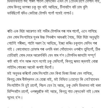
ডিভানখনতে শুই পৰিল পাতল ব্লেংকেট এখন লৈ।তেওঁৰ চাগে টোপনি নাই,
মোৰ কিন্তু ভাগৰত চকু মুদ খাই আহিছে, টিনাবালৈ বাট চাম বুলি
ভাবিছিলোঁ যদিও কেতিয়া টোপনি গলোঁ গমেই নাপাওঁ।
ৰাতি এক মিঠা আৱেশত মই গভীৰ টোপনিৰ পৰা সাৰ পালোঁ, এনে লাগিছে
যেন মোৰ লিংগটোৱে সুখৰ উচ্চ শিখৰলৈ আগুৱাই গৈছে, মিঠা মিঠা অনুভূতি
গোটেই শৰীৰত, গাটো অৱশ হৈ আহিছে, ইচ্ছা কৰিও চকুহাল মেলিব পৰা
নাই। কোনোমতে চোফাৰ পৰা ওলমি থকা সোঁহাতখন ওপৰলৈ তুলিলোঁ, ঠিক
তেতিয়াই মোৰ দেহৰ আৱেশখিনি যেন মাৰ গ’ল।টোপনিৰ জালটো সম্পূৰ্ণ
কাট খাই গ’ল আৰু লগে লগেই চকু মেলিলোঁ, কিন্তু ৰূমত জ্বলাই থোৱা
লাইটৰ পোহৰত আকৌ জপাই দিলোঁ।
মই অনুভৱ কৰিলোঁ মোৰ লিংগটো যেন কিবা ভিজা ভিজা যেন লাগিছে,
কিন্তু মোৰ বীৰ্যস্খলন যে হোৱা নাই, মই নিশ্চিত।তেন্তে কি নো?হাতখন
লিংগটোলৈ নি চুই চালোঁ, পিচল হেন হৈ আছে, চকু মেলি ডিভানত শুই থকা
ডিম্পিবালৈ চালোঁ, ওপৰমুৱাকৈ শুই আছে, কিন্তু গাত ব্লেংকেট নাই।মোৰ
সন্দেহ হ’ল।