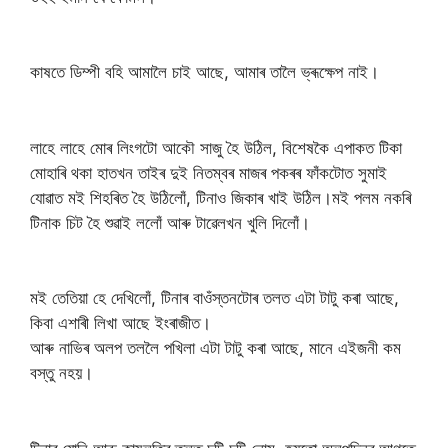
কাষতে ডিম্পী বহি আমালৈ চাই আছে, আমাৰ তালৈ ভ্ৰূক্ষেপ নাই।
লাহে লাহে মোৰ লিংগটো আকৌ সাজু হৈ উঠিল, বিশেষকৈ এপাকত টিকা
মোহাৰি থকা হাতখন তাইৰ দুই নিতম্বৰ মাজৰ পকৰৰ ফাঁকটোত সুমাই
যোৱাত মই শিহৰিত হৈ উঠিলোঁ, টিনাও জিকাৰ খাই উঠিল।মই পলম নকৰি
টিনাক চিট হৈ শুৱাই ললোঁ আৰু টাৱেলখন খুলি দিলোঁ।
মই তেতিয়া হে দেখিলোঁ, টিনাৰ বাওঁস্তনটোৰ তলত এটা টাটু কৰা আছে,
কিবা এশাৰী লিখা আছে ইংৰাজীত।
আৰু নাভিৰ অলপ তললৈ পখিলা এটা টাটু কৰা আছে, মানে এইজনী কম
বস্তু নহয়।