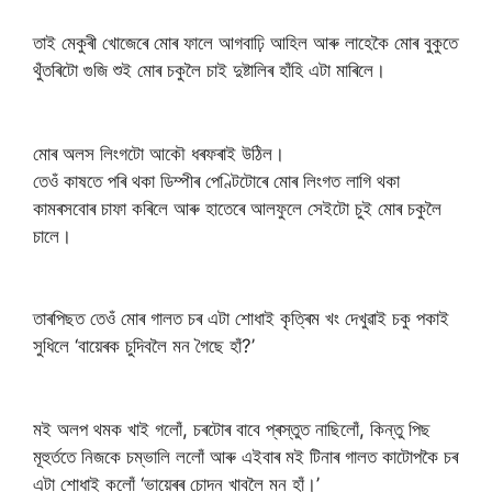
তাই মেকুৰী খোজেৰে মোৰ ফালে আগবাঢ়ি আহিল আৰু লাহেকৈ মোৰ বুকুতে
থুঁতৰিটো গুজি শুই মোৰ চকুলৈ চাই দুষ্টালিৰ হাঁহি এটা মাৰিলে।
মোৰ অলস লিংগটো আকৌ ধৰফৰাই উঠিল।
তেওঁ কাষতে পৰি থকা ডিম্পীৰ পেণ্টিটোৰে মোৰ লিংগত লাগি থকা
কামৰসবোৰ চাফা কৰিলে আৰু হাতেৰে আলফুলে সেইটো চুই মোৰ চকুলৈ
চালে।
তাৰপিছত তেওঁ মোৰ গালত চৰ এটা শোধাই কৃত্ৰিম খং দেখুৱাই চকু পকাই
সুধিলে ‘বায়েৰক চুদিবলৈ মন গৈছে হাঁ?’
মই অলপ থমক খাই গলোঁ, চৰটোৰ বাবে প্ৰস্তুত নাছিলোঁ, কিন্তু পিছ
মূহুৰ্ততে নিজকে চম্ভালি ললোঁ আৰু এইবাৰ মই টিনাৰ গালত কাটোপকৈ চৰ
এটা শোধাই কলোঁ ‘ভায়েৰৰ চোদন খাবলৈ মন হাঁ।’