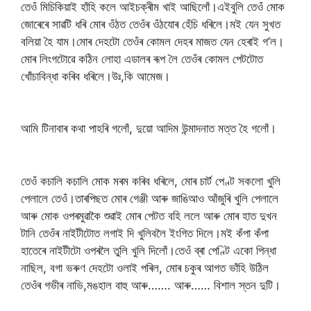
তেওঁ মিচিকিয়াই হাঁহি কলে আইচক্ৰীম খাই আছিলোঁ।এইবুলি তেওঁ মোক
জোৰেৰে সাৱটি ধৰি মোৰ ওঁঠত তেওঁৰ ওঁঠযোৰ হেঁচি ধৰিলে।মই যেন সুখত
বলিয়া হৈ যাম।মোৰ দেহটো তেওঁৰ কোমল দেহৰ মাজত যেন হেৰাই গ’ল।
মোৰ লিংগটোৱে কঠিন লোহা এডালৰ ৰূপ লৈ তেওঁৰ কোমল পেটটোত
খোঁচাবিন্ধা কৰিব ধৰিলে।উঃ,কি আমেজ।
আমি টিনাবাৰ কথা পাহৰি গলোঁ, দুয়ো আদিম উন্মাদনাত মত্ত হৈ গলোঁ।
তেওঁ কচালি কচালি মোক মৰম কৰিব ধৰিলে, মোৰ চাৰ্ট পেণ্ট সকলো খুলি
পেলালে তেওঁ।তাৰপিছত মোৰ গেঞ্জী আৰু জাঙিআও আঁজুৰি খুলি পেলালে
আৰু মোক ওপৰমুৱাকৈ শুৱাই মোৰ পেটত বহি ললে আৰু মোৰ হাত দুখন
টানি তেওঁৰ নাইটীটোত লগাই দি খুলিবলৈ ইংগিত দিলে।মই কঁপা কঁপা
হাতেৰে নাইটীটো ওপৰলৈ তুলি খুলি দিলোঁ।তেওঁ ব্ৰা পেণ্টি একো পিন্ধা
নাছিল, বগা ভৰুণ দেহটো ওলাই পৰিল, মোৰ চকুৰ আগত ভাঁহি উঠিল
তেওঁৰ গভীৰ নাভি,মঙহাল বাহু আৰু……. আৰু…… বিশাল স্তন দুটি।