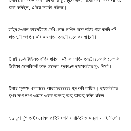
টিনাৰ যোনি আৰু কাষলতিৰ তলত চুটি চুটি নোম, হয়তো অলপদিনৰ আগতে
চাফা কৰিছিল, এতিয়া আকৌ গজিছে।
তাইৰ মঙহাল কাষলতিটো দেখি লোভ লাগিল আৰু তাইৰ গাত বাগৰি পৰি
হাত দুটা ওপৰলৈ কৰি কাষলতিৰ তলটো চেলেকিব ধৰিলোঁ।
টিনাই চেক্সি ষ্টাইলত হাঁহিব ধৰিলে।মই কাষলতিৰ তলটো চেলেকি চেলেকি
ডিঙিটো চেলেকিলোঁ আৰু লাহেকৈ প্ৰকাণ্ড দুদুকেইটাত মুখ দিলোঁ।
টিনাই প্ৰথমে ওফফচচচ আহহহহচচচচচ শব্দ কৰি আছিল। দুদুকেইটাত
চুপাৰ লগে লগে ওমমম ওফফ আআহ আহ আআহ কৰিব ধৰিলে।
দুদু চুপি চুপি তাইৰ কোমল পেটটোৰ গভীৰ নাভিটোত আঙুলি ভৰাই দিলোঁ।