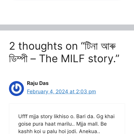
2 thoughts on “টিনা আৰু
ডিম্পী – The MILF story.”
Raju Das
February 4, 2024 at 2:03 pm
Ufff mjja story likhiso o. Bari da. Gg khai
goise pura haat marilu.. Mjja mall. Be
kashh koi u palu hoi jodi. Anekua..