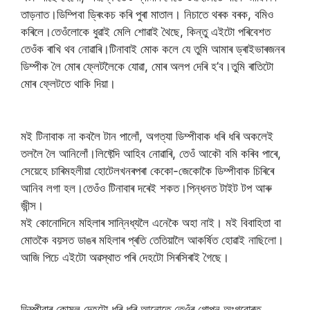
তাড়নাত।ডিম্পিবা ড্ৰিংকচ কৰি পুৰা মাতাল। নিচাতে থৰক বৰক, বমিও
কৰিলে।তেওঁলোকে ধুৱাই মেলি শোৱাই থৈছে, কিন্তু এইটো পৰিবেশত
তেওঁক ৰাখি থব নোৱাৰি।টিনাবাই মোক কলে যে তুমি আমাৰ ড্ৰাইভাৰজনৰ
ডিম্পীক লৈ মোৰ ফ্লেটলৈকে যোৱা, মোৰ অলপ দেৰি হ’ব।তুমি ৰাতিটো
মোৰ ফ্লেটতে থাকি দিয়া।
মই টিনাবাক না কবলৈ টান পালোঁ, অগত্যা ডিম্পীবাক ধৰি ধৰি অকলেই
তললৈ লৈ আনিলোঁ।লিফ্টেদি আহিব নোৱাৰি, তেওঁ আকৌ বমি কৰিব পাৰে,
সেয়েহে চাৰিমহলীয়া হোটেলখনৰপৰা কেকো-জেকোকৈ ডিম্পীবাক চিৰিৰে
আনিব লগা হল।তেওঁও টিনাবাৰ দৰেই শকত।পিন্ধনত টাইট টপ আৰু
জীন্স।
মই কোনোদিনে মহিলাৰ সান্নিধ্যলৈ এনেকৈ অহা নাই। মই বিবাহিতা বা
মোতকৈ বয়সত ডাঙৰ মহিলাৰ প্ৰতি তেতিয়ালৈ আকৰ্ষিত হোৱাই নাছিলো।
আজি পিচে এইটো অৱস্থাত পৰি দেহটো সিৰসিৰাই গৈছে।
ডিম্পীবাৰ কোমল দেহটো ধৰি ধৰি আনোতে তেওঁৰ গোপন অংগবোৰত