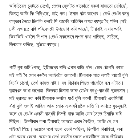
অফিচিয়েল চ্যুটতে দেখোঁ, তেওঁৰ ফ্লেটত থাকোঁতে ঘৰুৱা সাজতো দেখিছোঁ,
কিন্তু আজি কি পিন্ধিছে, মাই গড। ইমান ব’ল্ড কাপোৰ। তেওঁ তেওঁৰ বন্ধু
বান্ধৱৰ সৈতে চিনাকি কৰাই দি আকৌ অতিথিৰ লগত ব্যস্ত হৈ পৰিল।মই
চকী এখনতে বহি পৰিবেশটো উপভোগ কৰি আছোঁ, টিনাবাই এবাৰ আহি
কিবাকিবি খাবলৈ দি গ’ল।তেওঁ সকলোৰে লগত কথা পাতিছে, নাচিছে,
ড্ৰিংকচ কৰিছে, মুঠতে ব্যস্ত।
পাৰ্টি পুৰা জমি গৈছে, ইতিমধ্যে ৰাতি এঘাৰ বাজি গ’ল।মোৰ টোপনি ধৰাত
মই খাই বৈ মোৰ ৰুমলৈ আহিবলৈ ওলালোঁ।টিনাবাক মাত লগাই আহোঁ বুলি
বিচাৰি চালোঁ, তেওঁ কাষত নাই। বহু বিচাৰাৰ পিছত পালোঁগৈ ৰূম এটাত।
দুৱাৰখন আধা জপোৱা।ভিতৰত টিনাবা আৰু তেওঁৰ বন্ধু-বান্ধৱী দুজনমান।
মই দুৱাৰত নক কৰি টিনাবাক ৰুমলৈ যাওঁ বুলি কলোঁ।টিনাবাই একমিনিট
ৰ’বা বুলি ওলাই আহিল আৰু মোক একাষৰীয়াকৈ মাতি নি কাণতে ফুচফুচাই
কলে যে তেওঁৰ এজনী বান্ধৱী ডিম্পী যাক আজি মোৰ সৈতে চিনাকি কৰি
দিছিল। ডিম্পীবাৰ কথা টিনাবাই আগতে এবাৰ কৈছিল, আজি হে লগ
পাইছোঁ পিচে। দুয়োৰে ঘৰো ওচৰা ওচৰি আছিল, ডিম্পীবা বিবাহিতা, লৰা
এটা আছে হেনো, অৱশ্যে তেওঁ স্বামীৰ সৈতে গুৱাহাটীতে থাকে জীৱিকাৰ