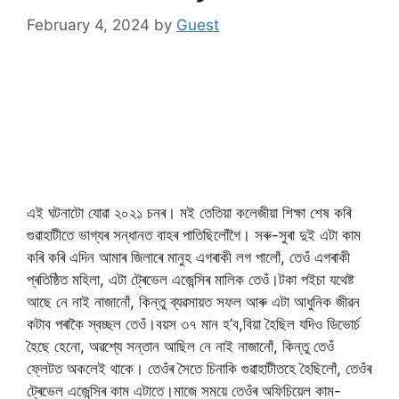
February 4, 2024
by
Guest
এই ঘটনাটো যোৱা ২০২১ চনৰ। মই তেতিয়া কলেজীয়া শিক্ষা শেষ কৰি
গুৱাহাটীতে ভাগ্যৰ সন্ধানত বাহৰ পাতিছিলোঁগৈ। সৰু-সুৰা দুই এটা কাম
কৰি কৰি এদিন আমাৰ জিলাৰে মানুহ এগৰাকী লগ পালোঁ, তেওঁ এগৰাকী
প্ৰতিষ্ঠিত মহিলা, এটা ট্ৰেভেল এজেন্সিৰ মালিক তেওঁ।টকা পইচা যথেষ্ট
আছে নে নাই নাজানোঁ, কিন্তু ব্যৱসায়ত সফল আৰু এটা আধুনিক জীৱন
কটাব পৰাকৈ স্বচ্ছল তেওঁ।বয়স ৩৭ মান হ’ব,বিয়া হৈছিল যদিও ডিভোৰ্চ
হৈছে হেনো, অৱশ্যে সন্তান আছিল নে নাই নাজানোঁ, কিন্তু তেওঁ
ফ্লেটত অকলেই থাকে। তেওঁৰ সৈতে চিনাকি গুৱাহাটীতহে হৈছিলোঁ, তেওঁৰ
ট্ৰেভেল এজেন্সিৰ কাম এটাতে।মাজে সময়ে তেওঁৰ অফিচিয়েল কাম-