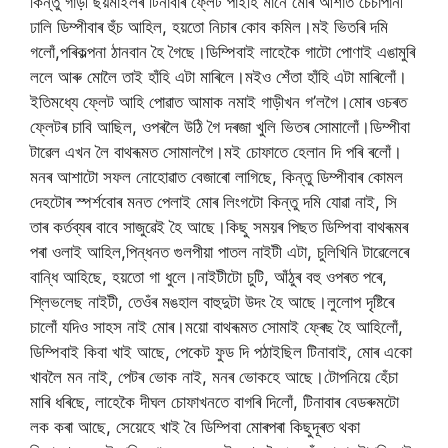
কিন্তু গাড়ী ছয়মাইলৰ টিনাবাৰ ফ্লেট পাইহি মানে মোৰ আশাত চেঁচাপানী
ঢালি ডিম্পীবাৰ হুঁচ আহিল, হয়তো নিচাৰ কোব কমিল।মই ভিতৰি দমি
গলোঁ,পৰিকল্পনা ঠানবান হৈ গৈছে।ডিম্পিবাই লাহেকৈ গাটো পোণাই এঙামুৰি
ললে আৰু মোলৈ তাই হাঁহি এটা মাৰিলে।মইও শেঁতা হাঁহি এটা মাৰিলোঁ।
ইতিমধ্যে ফ্লেট আহি পোৱাত আমাক নমাই গাড়ীখন গ’লগৈ।মোৰ ওচৰত
ফ্লেটৰ চাবি আছিল, ওপৰলৈ উঠি গৈ দৰজা খুলি ভিতৰ সোমালোঁ।ডিম্পীবা
টাৱেল এখন লৈ বাথৰূমত সোমালগৈ।মই চোফাতে হেলান দি পৰি ৰলোঁ।
মনৰ আশাটো সফল নোহোৱাত বেজাৰো লাগিছে, কিন্তু ডিম্পীবাৰ কোমল
দেহটোৰ স্পৰ্শবোৰ মনত পেলাই মোৰ লিংগটো কিন্তু দমি যোৱা নাই, সি
তাৰ কৰ্তব্যৰ বাবে সাজুৱেই হৈ আছে।কিছু সময়ৰ পিছত ডিম্পিবা বাথৰূমৰ
পৰা ওলাই আহিল,পিন্ধনত গুলপীয়া পাতল নাইটী এটা, চুলিখিনি টাৱেলেৰে
বান্ধি আহিছে, হয়তো গা ধুলে।নাইটীটো চুটি, আঁঠুৰ বহু ওপৰত পৰে,
শ্লিভলেছ নাইটী, তেওঁৰ মঙহাল বাহুদুটা উদং হৈ আছে।লুলোপ দৃষ্টিৰে
চালোঁ যদিও সাহস নাই মোৰ।ময়ো বাথৰূমত সোমাই ফ্ৰেছ হৈ আহিলোঁ,
ডিম্পিবাই কিবা খাই আছে, পেকেট ফুড দি পঠাইছিল টিনাবাই, মোৰ একো
খাবলৈ মন নাই, পেটৰ ভোক নাই, মনৰ ভোকহে আছে।টোপনিয়ে হেঁচা
মাৰি ধৰিছে, লাহেকৈ দীঘল চোফাখনতে বাগৰি দিলোঁ, টিনাবাৰ বেডৰুমটো
লক কৰা আছে, সেয়েহে খাই বৈ ডিম্পিবা মোৰপৰা কিছুদূৰত থকা