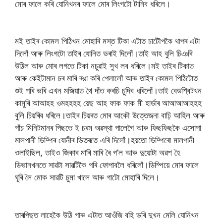
মোৰ ফালে কৰি যোনিখনৰ ফালে মোৰ লিংগটো টানিব ধৰিলে।
মই তাইৰ কোমল পিঠিখন মোহাৰি মস্ত টিকা এটাত চাটৌপকৈ থাপৰ এটা
দিলোঁ আৰু লিংগটো তাইৰ যোনিত ভৰাই দিলোঁ।তাই আহ বুলি চিঞৰি
উঠিল আৰু মোৰ লগতে টিকা নচুৱাই সুখ লব ধৰিলে।মই তাইৰ টিকাত
আৰু কেইটামান চৰ মাৰি ৰঙা কৰি পেলালোঁ আৰু তাইৰ কোমল পিঠিটোত
শুই পৰি ভৰি এখন মজিয়াত থৈ দাঁত কৰচি চুদিব ধৰিলোঁ।তাই বেডশ্বিটখন
কামুৰি আআহহ ওমহহহহ য়েছ আহ ফাক ফাক মী হাৰ্ডাৰ আআআআহহহ
বুলি চিয়ৰিব ধৰিলে।তাইৰ চিয়ৰত মোৰ আকৌ উত্তেজনা বাঢ়ি আহিল আৰু
পাঁচ মিনিটমানৰ পিছতে ই চৰম অৱস্থা পালেগৈ আৰু ফিছফিছকৈ এসোপা
মালপানী ডিম্পিৰ যোনীৰ ভিতৰতে এৰি দিলোঁ।হয়তো ডিম্পিৰো মালপানী
ওলাইছিল, তাইও জিকাৰ মাৰি মাৰি ৰৈ গ’ল আৰু দুয়োটা অৱশ হৈ
ডিভানখনতে সাৱটা সাৱটিকৈ পৰি ফোপাবলৈ ধৰিলোঁ।ডিম্পিয়ে মোৰ ফালে
ঘূৰি লৈ মোক সাৱটি চুমা খালে আৰু গাটো মোহাৰি দিলে।
তাৰপিছত লাহেকৈ উঠি গাৰু এটাত আওঁজি বহি ভৰি দুখন মেলি যোনিখন