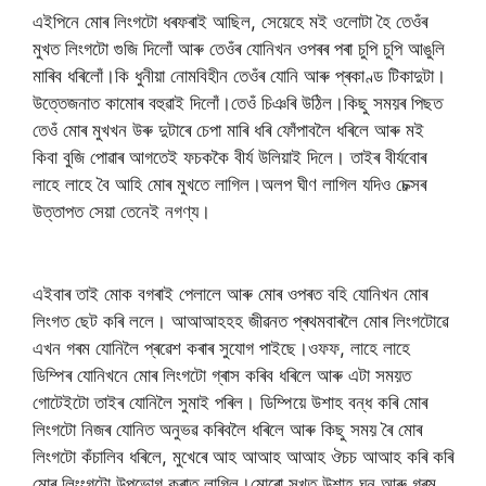
এইপিনে মোৰ লিংগটো ধৰফৰাই আছিল, সেয়েহে মই ওলোটা হৈ তেওঁৰ
মুখত লিংগটো গুজি দিলোঁ আৰু তেওঁৰ যোনিখন ওপৰৰ পৰা চুপি চুপি আঙুলি
মাৰিব ধৰিলোঁ।কি ধুনীয়া নোমবিহীন তেওঁৰ যোনি আৰু প্ৰকাণ্ড টিকাদুটা।
উত্তেজনাত কামোৰ বহুৱাই দিলোঁ।তেওঁ চিঞৰি উঠিল।কিছু সময়ৰ পিছত
তেওঁ মোৰ মুখখন উৰু দুটাৰে চেপা মাৰি ধৰি ফোঁপাবলৈ ধৰিলে আৰু মই
কিবা বুজি পোৱাৰ আগতেই ফচককৈ বীৰ্য উলিয়াই দিলে। তাইৰ বীৰ্যবোৰ
লাহে লাহে বৈ আহি মোৰ মুখতে লাগিল।অলপ ঘীণ লাগিল যদিও চেক্সৰ
উত্তাপত সেয়া তেনেই নগণ্য।
এইবাৰ তাই মোক বগৰাই পেলালে আৰু মোৰ ওপৰত বহি যোনিখন মোৰ
লিংগত ছেট কৰি ললে। আআআহহহ জীৱনত প্ৰথমবাৰলৈ মোৰ লি‌ংগটোৱে
এখন গৰম যোনিলৈ প্ৰৱেশ কৰাৰ সুযোগ পাইছে।ওফফ, লাহে লাহে
ডিম্পিৰ যোনিখনে মোৰ লিংগটো গ্ৰাস কৰিব ধৰিলে আৰু এটা সময়ত
গোটেইটো তাইৰ যোনিলৈ সুমাই পৰিল। ডিম্পিয়ে উশাহ বন্ধ কৰি মোৰ
লিংগটো নিজৰ যোনিত অনুভৱ কৰিবলৈ ধৰিলে আৰু কিছু সময় ৰৈ মোৰ
লিংগটো কঁচালিব ধৰিলে, মুখেৰে আহ আআহ আআহ ঔচচ আআহ কৰি কৰি
মোৰ লিংংগটো উপভোগ কৰাত লাগিল।মোৰো সুখত উশাহ ঘন আৰু গৰম