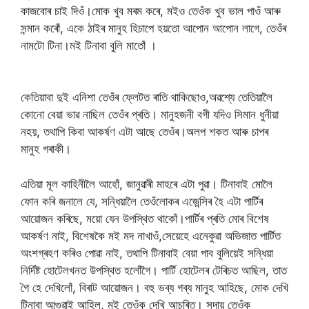
কাজবোৰ চাই দিওঁ।মোক খুব মৰম কৰে, মইও তেওঁক খুব ভাল পাওঁ আৰু
সন্মান কৰোঁ, একে ঠাইৰ মানুহ হিচাপে হয়তো আপোন আপোন লাগে, তেওঁৰ
নামটো টিনা।মই টিনাবা বুলি মাতোঁ ।
কেতিয়াবা দুই এনিশা তেওঁৰ ফ্লেটত ৰাতি থাকিছোও,অৱশ্যে তেতিয়ালৈ
কোনো বেয়া ভাৱ নাছিল তেওঁৰ প্ৰতি। মানুহজনী বগী যদিও সিমান ধুনীয়া
নহয়, তথাপি কিবা আকৰ্ষণ এটা আছে তেওঁৰ।অলপ শকত আৰু চাপৰ
মানুহ গৰাকী।
এতিয়া মূল কাহিনীলৈ আহোঁ, জানুৱাৰী মাহৰে এটা পুৱা। টিনাবাই মোলৈ
ফোন কৰি জনালে যে, সন্ধিয়ালৈ তেওঁলোকৰ এজেন্সিৰ হৈ এটা পাৰ্টিৰ
আয়োজন কৰিছে, ময়ো যেন উপস্থিত থাকোঁ।পাৰ্টিৰ প্ৰতি মোৰ বিশেষ
আকৰ্ষণ নাই, বিশেষকৈ মই মদ নাখাওঁ,সেয়েহে এনেকুৱা অভিজাত পাৰ্টিত
অংশগ্ৰহণ কৰিও পোৱা নাই, তথাপি টিনাবাই বেয়া পাব বুলিয়েই সন্ধিয়া
নিৰ্দিষ্ট হোটেলখনত উপস্থিত হলোঁগৈ। পাৰ্টি হোটেলৰ টেৰিচত আছিল, তাত
গৈ হে দেখিলোঁ, বিৰাট আয়োজন। বহু ভব্য গব্য মানুহ আহিছে, মোক দেখি
টিনাবা আগুৱাই আহিল, মই তেওঁক দেখি আচৰিত। সদায় তেওঁক