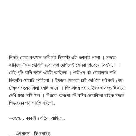
লিচাই কোৱা কথাষাৰ ভাবি মই চিগাৰেট এটা জ্বলাই ললো । মনতে
ভাবিলো “সৰু ছোৱালী চেক্স কৰা দেখিলেই যেনিবা তাতেনো কিহ’ল..” ।
সেই বুলি ভাবি ঘৰলৈ ওভতি আহিলো । গাড়ীখন খন চোতালতে ৰাখি
ভিতৰলৈ সোমাই আহিলো । ইফালে সিফালে চাই দেখিলো মনীকাই গেছ
টেবুলৰ ওচৰত কিবা বনাই আছে । পিছফালৰ পৰা তাইৰ ওখ মস্ত টিকাতো
দেখি মজা লাগি গ’ল । নিজকে অলপো ধৰি ৰাখিব নোৱাৰিলো তাইক ঘপকৈ
পিছফালৰ পৰা সাৱতি ধৰিলো..
–ওওও… বৰকাই কেতিয়া আহিলে..
— এইমাত্ৰ.. কি বনাইছ..