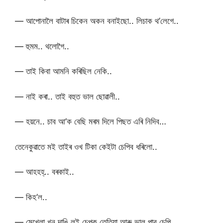
— আপোনালৈ বাটাৰ চিকেন অকন বনাইছো.. লিচাক থ’লেগে..
— হুমম.. থলোগৈ..
— তাই কিবা আমনি কৰিছিল নেকি..
— নাই কৰা.. তাই বহুত ভাল ছোৱালী..
— হয়নে.. চাব আ’ক বেছি মৰম দিলে পিছত এৰি নিদিব…
তেনেকুৱাতে মই তাইৰ ওখ টিকা কেইটা চেপিব ধৰিলো..
— আহহহ্.. বৰকাই..
— কিহ’ল..
— মেখেলা খন দাঙি লই চেপক তেতিয়া আৰু ভাল পাব চেপি…