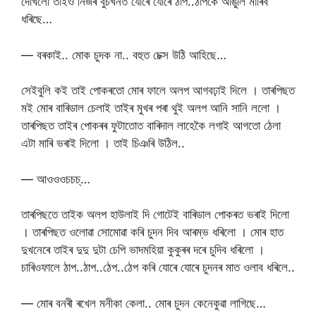
দেখিলো তাইও নিজৰ বুচখনত যোৰে যোৰে ঠাপ..ঠাপকৈ আঙুলি মাৰিব
ধৰিছে…
— বৰকাই.. মোক চুদক না.. বহুত চেক্স উঠি আহিছে…
সেইবুলি কই তাই পোকৰতো মোৰ ফালে অলপ আগবঢ়াই দিলে । তাৰপিছত
মই মোৰ বাৰিডাল চেলাই তাইৰ মুখৰ পৰা থুই অলপ আনি সানি ললো ।
তাৰপিছত তাইৰ পোকৰৰ ফুটাতোত বাৰিদাল লাহেকৈ লগাই আগতো ঠেলা
এটা মাৰি ভৰাই দিলো । তাই চিঞৰি উঠিল..
— আওওওচচচ্…
তাৰপিছতে তাইক অলপ হাউলাই দি গোটেই বাৰিডাল পোকৰত ভৰাই দিলো
। তাৰপিছত ওলোৱা সোমোৱা কৰি চুদন দিব আৰম্ভ ধৰিলো । মোৰ হাত
দুখনেৰে তাইৰ দুদু দুটা চেপি ভাদমহিয়া কুকুৰৰ দৰে চুদিব ধৰিলো ।
চাৰিওফালে ঠাপ..ঠাপ..ঠেপ..ঠেপ কৰি যোৰে যোৰে চুদনৰ মাত ওলাব ধৰিলে..
— মোৰ বনৰী ৰখেল মনীকা কেলা.. মোৰ চুদন কেনেকুৱা লাগিছে…