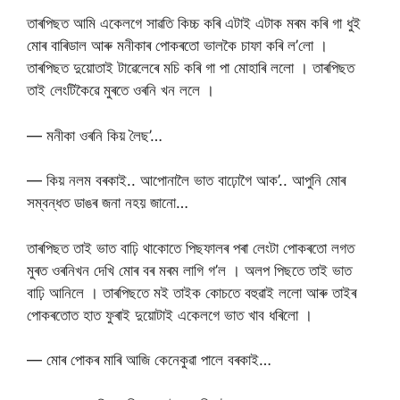
তাৰপিছত আমি একেলগে সাৱতি কিচ্চ কৰি এটাই এটাক মৰম কৰি গা ধুই
মোৰ বাৰিডাল আৰু মনীকাৰ পোকৰতো ভালকৈ চাফা কৰি ল’লো ।
তাৰপিছত দুয়োতাই টাৱেলেৰে মচি কৰি গা পা মোহাৰি ললো । তাৰপিছত
তাই লেংটিকৈৱে মুৰতে ওৰনি খন ললে ।
— মনীকা ওৰনি কিয় লৈছ’…
— কিয় নলম বৰকাই.. আপোনালৈ ভাত বাঢ়োগৈ আক’.. আপুনি মোৰ
সম্বন্ধত ডাঙৰ জনা নহয় জানো…
তাৰপিছত তাই ভাত বাঢ়ি থাকোতে পিছফালৰ পৰা লেংটা পোকৰতো লগত
মুৰত ওৰনিখন দেখি মোৰ বৰ মৰম লাগি গ’ল । অলপ পিছতে তাই ভাত
বাঢ়ি আনিলে । তাৰপিছতে মই তাইক কোচতে বহুৱাই ললো আৰু তাইৰ
পোকৰতোত হাত ফুৰাই দুয়োটাই একেলগে ভাত খাব ধৰিলো ।
— মোৰ পোকৰ মাৰি আজি কেনেকুৱা পালে বৰকাই…