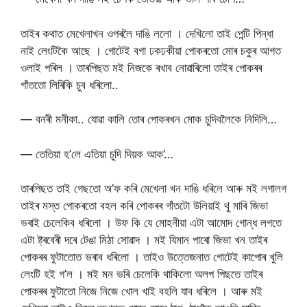
তাইৰ কথাত মেখেলাখন ওপৰলৈ দাঙি ললো । দেখিলো তাই পেন্টি পিন্ধা
নাই লেংটিকৈ আছে । গোটেই বগা ঢকঢকীয়া পোকৰতো মোৰ চকুৰ আগত
ওলাই পৰিল । তাৰপিছত মই নিজকে ৰখাব নোৱাৰিলো তাইৰ পোকৰৰ
গাঁততো লিৰিকি চুব ধৰিলো..
— বনৰী মনীকা.. যোৱা কালি তোৰ পোকৰখন মোক চুদিবলৈকে নিদিলি…
— তেতিয়া হ’লে এতিয়া চুদি দিয়ক আক’…
তাৰপিছত তাই গেছতো অ’ফ কৰি মেখেলা খন দাঙি ধৰিলে আৰু মই লগালগ
তাইৰ মস্ত পোকৰতো বহল কৰি পোকৰৰ গাঁতটো উলিয়াই থু মাৰি জিভা
ভৰাই চেলেকিব ধৰিলো । উফ কি যে মোহনীয়া এটা আমোদ গোন্ধ লগতে
এটা ষ্ট্ৰবেৰী দৰে টেঙা মিঠা সোৱাদ । মই যিমান পাৰো জিভা খন তাইৰ
পোকৰৰ ফুটাতোত ভৰাব ধৰিলো । তাইও উত্তেজনাত গোটেই কাপোৰ খুলি
লেংটি হই গ’ল । মই মন ভৰি চেলেকি থাকিলো অলপ পিছতে তাইৰ
পোকৰৰ ফুটাতো নিজে নিজে খোল খাই বহলি যাব ধৰিলে । আৰু মই