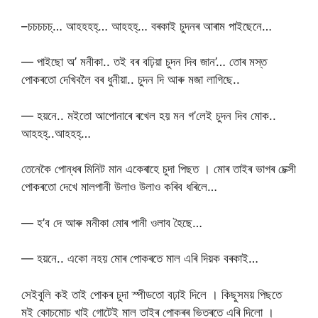
–চচচচচ্… আহহহহ্… আহহহ্… বৰকাই চুদনৰ আৰাম পাইছেনে…
— পাইছো অ’ মনীকা.. তই বৰ বঢ়িয়া চুদন দিব জান’… তোৰ মস্ত
পোকৰতো দেখিবলৈ বৰ ধুনীয়া.. চুদন দি আৰু মজা লাগিছে..
— হয়নে.. মইতো আপোনাৰে ৰখেল হয় মন গ’লেই চুদন দিব মোক..
আহহহ্..আহহহ্…
তেনেকৈ পোন্ধৰ মিনিট মান একেৰাহে চুদা পিছত । মোৰ তাইৰ ভাগৰ চেক্সী
পোকৰতো দেখে মালপানী উলাও উলাও কৰিব ধৰিলে…
— হ’ব দে আৰু মনীকা মোৰ পানী ওলাব হৈছে…
— হয়নে.. একো নহয় মোৰ পোকৰতে মাল এৰি দিয়ক বৰকাই…
সেইবুলি কই তাই পোকৰ চুদা স্পীডতো বঢ়াই দিলে । কিছুসময় পিছতে
মই কোচমোচ খাই গোটেই মাল তাইৰ পোকৰৰ ভিতৰতে এৰি দিলো ।