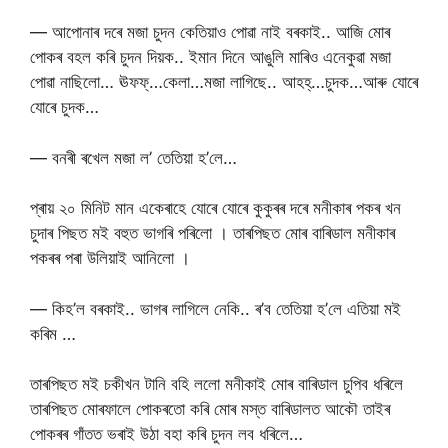
— আপোনাৰ দৰে মজা চুদন কেতিয়াও পোৱা নাই বৰকাই.. আজি মোৰ
পোকৰ বহল কৰি চুদন দিয়ক.. ইমান দিনে আঙুলি মাৰিও এনেকুৱা মজা
পোৱা নাছিলো… ঊফফ্…কেলা…মজা লাগিছে.. আহহ্…চুদক…আৰু যোৰে
যোৰে চুদক…
— বনৰী ৰখেল মজা ল’ তেতিয়া হ’লে…
প্ৰায় ২০ মিনিট মান একেৰাহে যোৰে যোৰে কুকুৰৰ দৰে মনীকাৰ পকৰ খন
চুদাৰ পিছত মই বহুত ভাগৰি পৰিলো । তাৰপিছত মোৰ বাৰিডাল মনীকাৰ
পকৰৰ পৰা উলিয়াই আনিলো ।
— কিহ’ল বৰকাই.. ভাগৰ লাগিলে নেকি.. ৰ’ব তেতিয়া হ’লে এতিয়া মই
কৰিম …
তাৰপিছত মই চকীখন টানি বহি ললো মনীকাই মোৰ বাৰিডাল চুপিব ধৰিলে
তাৰপিছত মোৰফালে পোকৰতো কৰি মোৰ মস্ত বাৰিডালত আকৌ তাইৰ
পোকৰৰ গাঁতত ভৰাই উঠা বহা কৰি চুদন লব ধৰিলে…