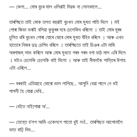
— কেলা… মোৰ বুচৰ মাল ওলিৱাই দিয়ক না সোনকালে…
তাৰপিছত তাই মোক তলত বহুৱাই বুচখন মোৰ মুখত পাতি দিলে । মই
পোৰা জিভা ভৰাই বলিয়া কুকুৰৰ দৰে চেলেকিব ধৰিলো । তাই মোৰ মুৰৰ
চুলিত ধৰি বুচখন পোৰা যোৰে যোৰে মোৰ মুখত ঘঁহিব ধৰিলে । আৰু এখন
হাতেৰে নিজৰ দুদু চেপিব ধৰিলে । তাৰপিছতে তাই চিঞৰ এটা মাৰি
অৰগাজম্ লাভ কৰিলে আৰু মোৰ মুখতে গৰম গৰম বগা ডাঠ মাল এৰি দিলে
। মইও চেলেকি চেলেকি খাই দিলো । আৰু তাই দীঘলকৈ শান্তিৰ উশাহ
এটা এৰিলে…
— বৰকাই এতিয়াহে মোৰো ভাল লাগিছে.. আপুনি বেয়া পালে নে মই
পাগলী হৈ যোৱা দেখি..
— ধেইত নাইপোৱা অ’…
— তেন্তে ব’লগ আমি একেলগে গাতো ধুই লওঁ.. তাৰপিছত আপোনালৈ
ভাত বাঢ়ি দিম…