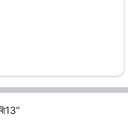
ৰী13”