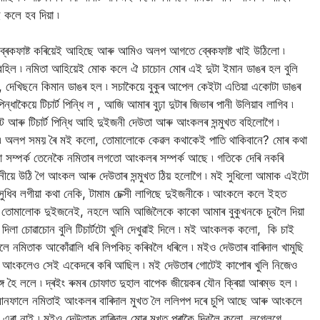
াই কলে হব দিয়া ৷
ব্ৰেকফাষ্ট কৰিয়েই আহিছে আৰু আমিও অলপ আগতে ব্ৰেকফাষ্ট খাই উঠিলো ৷
হিল ৷ নমিতা আহিয়েই মোক কলে ঐ চাচোন মোৰ এই দুটা ইমান ডাঙৰ হল বুলি
থা, দেখিছনে কিমান ডাঙৰ হল ৷ সচাকৈয়ে বুকুৰ আপেল কেইটা এতিয়া একোটা ডাঙৰ
্ধাকৈয়ে টিচাৰ্ট পিন্ধি ল , আজি আমাৰ বুঢ়া দুটাৰ জিভাৰ পানী উলিয়াব লাগিব ৷
ণ্ট আৰু টিচাৰ্ট পিন্ধি আহি দুইজনী দেউতা আৰু আংকলৰ সন্মুখত বহিলোগৈ ৷
িল ৷ অলপ সময় ৰৈ মই কলো, তোমালোকে কেৱল কথাকেই পাতি থাকিবানে? মোৰ কথা
 সম্পৰ্ক তেনেকৈ নমিতাৰ লগতো আংকলৰ সম্পৰ্ক আছে ৷ গতিকে দেৰি নকৰি
ীয়ে উঠি গৈ আংকল আৰু দেউতাৰ সন্মুখত ঠিয় হলোগৈ ৷ মই সুধিলো আমাক এইটো
ধিব লগীয়া কথা নেকি, টামাম চেক্সী লাগিছে দুইজনীকে ৷ আংকলে কলে ইহত
নুহ তোমালোক দুইজনেই, নহলে আমি আজিলৈকে কাকো আমাৰ বুকুখনকে চুবলৈ দিয়া
দিলা চোৱাচোন বুলি টিচাৰ্টটো খুলি দেখুৱাই দিলে ৷ মই আংকলক কলো, কি চাই
িতাক আকোঁৱালি ধৰি লিপকিচ্ কৰিবলৈ ধৰিলে ৷ মইও দেউতাৰ বাৰিদাল খামুছি
আৰু আংকলেও সেই একেদৰে কৰি আছিল ৷ মই দেউতাৰ গোটেই কাপোৰ খুলি নিজেও
্গ হৈ ললে ৷ দ্ৰইং ৰুমৰ চোফাত দুহাল বাপেক জীয়েকৰ যৌন ক্ৰিয়া আৰম্ভ হল ৷
 আনফালে নমিতাই আংকলৰ বাৰিদাল মুখত লৈ ললিপপ দৰে চুপি আছে আৰু আংকলে
এৰা নাই ৷ মইও দেউতাক বাৰিদাল মোৰ মুখত পৰাকৈ দিবলৈ কলো, লগেলগে