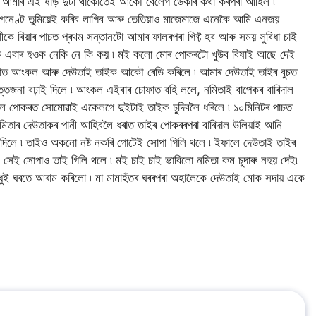
ি ন, আমাৰ এই ষাড় দুটা থাকোতেই আকৌ বেলেগ ডেকাৰ কথা কৰপৰা আহিল ৷
েগনেণ্ট তুমিয়েই কৰিব লাগিব আৰু তেতিয়াও মাজেমাজে এনেকৈ আমি এনজয়
কে বিয়াৰ পাচত প্ৰথম সন্তানটো আমাৰ ফালৰপৰা গিফ্ট হব আৰু সময় সুবিধা চাই
আৰু এবাৰ হওক নেকি নে কি কয় ৷ মই কলো মোৰ পোকৰটো খুউব বিষাই আছে দেই
 কোৱাত আংকল আৰু দেউতাই তাইক আকৌ ৰেডি কৰিলে ৷ আমাৰ দেউতাই তাইৰ বুচত
উত্তেজনা বঢ়াই দিলে ৷ আংকল এইবাৰ চোফাত বহি ললে, নমিতাই বাপেকৰ বাৰিদাল
লৈ পোকৰত সোমোৱাই একেলগে দুইটাই তাইক চুদিবলৈ ধৰিলে ৷ ১০মিনিটৰ পাচত
মিতাৰ দেউতাকৰ পানী আহিবলৈ ধৰাত তাইৰ পোকৰৰপৰা বাৰিদাল উলিয়াই আনি
ই দিলে ৷ তাইও অকনো নষ্ট নকৰি গোটেই সোপা গিলি থলে ৷ ইফালে দেউতাই তাইৰ
 ৷ সেই সোপাও তাই গিলি থলে ৷ মই চাই চাই ভাবিলো নমিতা কম চুদাৰু নহয় দেই৷
ই ঘৰতে আৰাম কৰিলো ৷ মা মামাহঁতৰ ঘৰৰপৰা অহালৈকে দেউতাই মোক সদায় একে