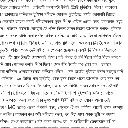
েনেট্ৰেচন ৷ আংকলে নমিতাক মাতি আনি দেউতাৰ ঠিয়হৈ থকা বাৰিদালত বুচত
দেউতাৰ কোচতে বহিল ৷ দেউতাই ককালটো উঠাই উঠাই চুদিবলৈ ধৰিলে ৷ আংকলে
তাৰপাছত বাৰিদালৰ টুপিটো নমিতাৰ পোকৰৰ ফুটাটোত লগাই হেচামাৰি দিয়াত
 ৷ দেউতাই তাইক সাবটি ধৰি তলৰপৰা চুদন দি কৈ থাকিল একো নহয় অকনমান সহ্য
ে ৷ নমিতাৰ অৱস্থা নোহোৱা হৈ পৰিল কিন্ত মালৰ নিচাত আংকলে ঘপাঘপ চুদিবলৈ
গে দুদাল বাৰিৰ মজা লবলৈ ধৰিলে ৷ নমিতাক দেখি মোৰও হিংসা লাগিবলৈ ধৰিলে ৷
কৰৰপৰা বাৰিদাল উলিয়াই আনি চোফাত বহি দিলে ৷ আংকলৰ ঠিয় হৈ থকা বাৰিদাল
দিবলৈ ধৰিলে আৰু দেউতাই মোৰ পোকৰত চেক্সজেল লগাই দি নিজৰ বাৰিদালতো
চা এটা মাৰি টুপিটো সোমোৱাই দিলে ৷ মই বিষত চিঞৰি দিলো যদিও নিচাৰ কাৰণে
ি মোৰ পোকৰত ভৰাই দি ৰৈ দিলে ৷ মোৰ জীৱ উলাই যাও যেন হল ৷ ইফালে
 বাৰিদাল ওলোৱাসোমোৱা কৰিবলৈ ধৰিলে ৷ মোৰ দুয়োটা ফুটাতে দুদাল মজবুত বাৰি
 থাকিলো ৷ ১০ মিনিট মান দুইটাই মোক চুদন দিয়াৰ পাচত আংকলে মোৰ বুচৰ পৰা
েউতা মোৰ পোকৰ মাৰি মজা লৈ আছে ৷ আৰু ১০ মিনিট পোকৰ মৰাৰ পাচত দেউতাই
িতাৰ পোকৰতে বীৰ্য্য এৰি দিলে ৷ চাৰিওটাই গা পা ধুইপখালি আহি চোফাতে
 ৷ আংকলে কলে বহুত দিনৰ মূৰত আজি টাইট ৰাষ্টাত সোমোৱাব পালো দেই ৷
হয় ৷ MC হলেও একো দিগদাৰি নহয়, প্ৰেগনেণ্ট হব লাগিলে আকৌ ডাঙৰ সমস্যা
ব লাগিব ৷ বাপেকৰ কথা শুনি নমিতাই কলে, হব দিয়া পাপা মোক তুমি আগফালে
 মাতকৈও ডাঙৰ নহবগৈনে ৷ মই কলো হলেও হব দে আজিকালি ডেকাবোৰে তপিনা