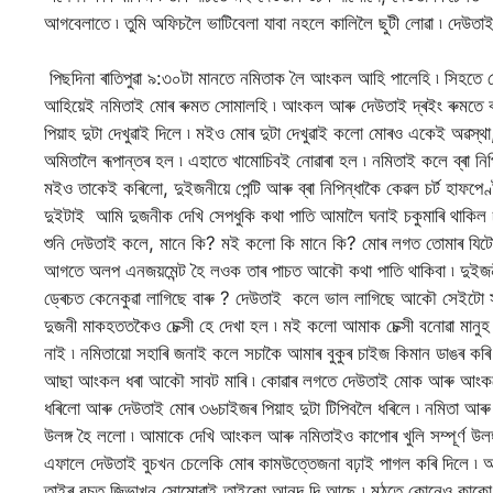
আগবেলাতে ৷ তুমি অফিচলৈ ভাটিবেলা যাবা নহলে কালিলৈ ছুটী লোৱা ৷ দেউত
পিছদিনা ৰাতিপুৱা ৯:৩০টা মানতে নমিতাক লৈ আংকল আহি পালেহি ৷ সিহতে 
আহিয়েই নমিতাই মোৰ ৰুমত সোমালহি ৷ আংকল আৰু দেউতাই দ্ৰইং ৰুমতে ব
পিয়াহ দুটা দেখুৱাই দিলে ৷ মইও মোৰ দুটা দেখুৱাই কলো মোৰও একেই অৱস্
অমিতালৈ ৰূপান্তৰ হল ৷ এহাতে খামোচিবই নোৱাৰা হল ৷ নমিতাই কলে ব্ৰা নিপিন
মইও তাকেই কৰিলো, দুইজনীয়ে পেন্টি আৰু ব্ৰা নিপিন্ধাকৈ কেৱল চৰ্ট হাফপে
দুইটাই আমি দুজনীক দেখি সেপধুকি কথা পাতি আমালৈ ঘনাই চকুমাৰি থাক
শুনি দেউতাই কলে, মানে কি? মই কলো কি মানে কি? মোৰ লগত তোমাৰ যিটো
আগতে অলপ এনজয়মেন্ট হৈ লওক তাৰ পাচত আকৌ কথা পাতি থাকিবা ৷ দুইজন
ড্ৰেচত কেনেকুৱা লাগিছে বাৰু ? দেউতাই কলে ভাল লাগিছে আকৌ সেইটো সু
দুজনী মাকহততকৈও চেক্সী হে দেখা হল ৷ মই কলো আমাক চেক্সী বনোৱা মা
নাই ৷ নমিতায়ো সহাৰি জনাই কলে সচাকৈ আমাৰ বুকুৰ চাইজ কিমান ডাঙৰ কৰি 
আছা আংকল ধৰা আকৌ সাবট মাৰি ৷ কোৱাৰ লগতে দেউতাই মোক আৰু আংকলে নম
ধৰিলো আৰু দেউতাই মোৰ ৩৬চাইজৰ পিয়াহ দুটা টিপিবলৈ ধৰিলে ৷ নমিতা 
উলঙ্গ হৈ ললো ৷ আমাকে দেখি আংকল আৰু নমিতাইও কাপোৰ খুলি সম্পূৰ্ণ উলঙ
এফালে দেউতাই বুচখন চেলেকি মোৰ কামউত্তেজনা বঢ়াই পাগল কৰি দিলে ৷
তাইৰ বুচত জিভাখন সোমোৱাই তাইকো আনন্দ দি আছে ৷ মুঠতে কোনেও কাকো 