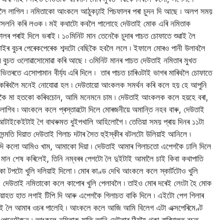
বলৈ লাগিল ৷ নমিতাকো আংকলে আঠুকঢ়াই পিচফালৰ পৰা চুদন দি আছে ৷ অলপ সময়
াসলনি কৰি লওক ৷ মই কথাটো কবলৈ পালোহে দেউতাই মোক এৰি নমিতাক
 পৰাই দিলে ভৰাই ৷ ১০মিনিট মান তেনেকৈ চুদাৰ পাচত চোফাতে শুৱাই লৈ
 তাইৰ বুচৰ পেৰেকপেৰেক শব্দটো বেছিকৈ হবলৈ ললে ৷ ইফালে মোৰও পানী উলাবলৈ
বুচত ওলোৱাসোমোৱা কৰি আছে ৷ ৩মিনিট মানৰ পাচত দেউতাই নমিতাৰ মুখত
ৰ ভিতৰতে এসোপামান বীৰ্য্য এৰি দিলে ৷ তাৰ পাচত চাৰিওটাই ভাগৰ মাৰিবলৈ চোফাতে
ৰিবলৈ মনেই নোযোৱা হল ৷ দেউতায়ো আংকলক সমৰ্থন কৰি কলে হয় হে আপুনি
ৈ মা হতকো কৰিবচোন, আমি মনেমনে চাম ৷ দেউতাই আংকলক কলে হয়হে বৰা,
গিব ৷ আংকলে কলে প্ৰস্তাৱটো দিলে মোৰজনীয়ে অমান্তি নহব বাৰু, দেউতাই
আটাইকেইটাই গৈ বাথৰুমত ধুইপখালি আহিলোগৈ ৷ তেতিয়া সময় প্ৰায় দিনৰ ১১টা
্মতি দিয়াত দেউতাই গিলাচ দটাৰ সৈত হুইস্কীৰ বটলটো উলিয়াই আনিলে ৷
ি দি কলো আমিও খাম, আমাকো দিয়া ৷ দেউতাই আমাৰ গিলাচতো এপেগকৈ ঢালি দিলে
মান শেষ কৰিলেই, তিনি নম্বৰৰ পেগটো লৈ দুইটাই আমালৈ চাই কিবা কথাপাতি
া টপটো খুলি দলিয়াই দিলো ৷ মোৰ কাণ্ড দেখি আংকলে কলে স্কাৰ্টটোও খুলি
গলো ৷ দেউতাই নমিতাকো কলে কাপোৰ খুলি পেলাবলৈ ৷ তাইও মোৰ দৰেই লেংটা হৈ মোক
পিয়াহত হাত লগাই টিপি দি আৰু এপেগকৈ গিলাচত বাকি দিলে ৷ এইটো পেগ গিলাৰ
ৱাই লৈ আমাৰ ওচৰ পালেহি ৷ আংকলে কলে আজি আমি বিলেগ এটা এক্সপেৰিমেণ্ট