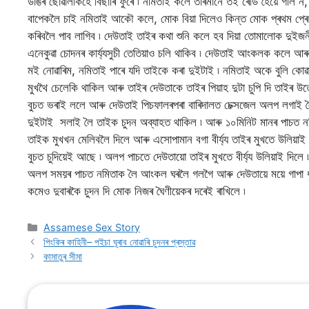
ডাঙৰ ছোৱালীকহে বিছাৰি ফুৰে ৷ নমিতাই কলে তাৰমানে তই ৰেডি হৈয়ে গল
বাপেকলৈ চাই নমিতাই আকৌ কলে, মোক বিয়া দিলেও কিন্ত মোক প্ৰথম প্ৰ
কৰিবলৈ পাব লাগিব ৷ দেউতাই তাইৰ কথা শুনি কলে হব দিয়া তোমালোক দুইজনী
এনেকুৱা চোদনৰ কাৰ্য্যসুচী তেতিয়াও চলি থাকিব ৷ দেউতাই আংকলক কলে 
মই নোৱাৰিম, নমিতাই পাৰে যদি তাইকে কৰা দুইটাই ৷ নমিতাই অকে বুলি
মুখথৈ চেলেকি থাকিল আৰু তাইৰ দেউতাকে তাইৰ পিয়াহ দুটা চুপি দি তাইৰ 
বুচত ভৰাই ললে আৰু দেউতাই পিচফালৰপৰা বাৰিদালত চেক্সজেল অলপ লগাই 
দুইটাই সলাই লৈ তাইক চুদন অব্যাহত থাকিল ৷ আৰু ১০মিনিট মানৰ পাচত ন
তাইক মুখখন মেলিবলৈ দিলে আৰু এসোপামান বগা বীৰ্য্য তাইৰ মুখতে উলিয়া
বুচত চুদিয়েই আছে ৷ অলপ পাচতে দেউতায়ো তাইৰ মুখতে বীৰ্য্য উলিয়াই দিলে
অলপ সময়ৰ পাচত নমিতাক লৈ আংকল ঘৰলৈ গলগৈ আৰু দেউতায়ে ময়ে গাপা ধু
কমেও দুবাৰকৈ চুদন দি মোক নিজৰ ঘৈণীয়েকৰ দৰেই ৰাখিলে ৷
Categories
Assamese Sex Story
পিংকিৰ কাহিনী– পইচা ঘূৰাব নোৱাৰি চুদনৰ প্ৰস্তাৱ
কামাতুৰ সীমা