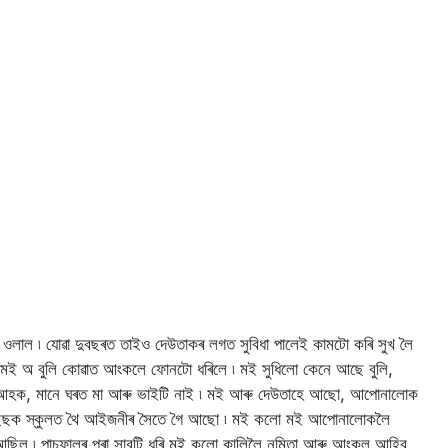
লাল ৷ যোৱা দুবছৰত তাইও দেউতাকৰ লগত সুবিধা পালেই কামটো কৰি সুখ লৈ
ই অ বুলি কোৱাত আংকলে ফোনটো ধৰিলে ৷ মই সুধিলো কেনে আছে বুলি,
 আহক, মানে ঘৰত মা আৰু ভাইটি নাই ৷ মই আৰু দেউতাহে আছো, আপোনালোক
 মিছেছক স্কুলত থৈ আইজনীৰ সৈতে গৈ আছো ৷ মই কলো মই আপোনালোকলৈ
ত আছিল ৷ পাচফালৰ পৰা সাবটি ধৰি মই কলো কালিলৈ নমিতা আৰু আংকল আহিব