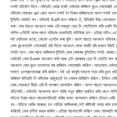
কৰিম দেই । মই সুধিলো কি আংকল ? দেউতাই কলে এনাল চেক্স মানে ডবল প
লগাই বহিবলৈ দিলে ৷ নমিতাই কোৱা দৰেই দেউতাৰ বাৰিদাল বুচত সোমোৱাই 
নমিতাৰ পোকৰত চেক্স জেল অলপ লগাই লৈ নিজৰ বাৰিদালতো অলপ লগাই ললে ৷ 
টুপিটো সোমাই গল ৷ নমিতাই চিঞৰি কলে মৰিলো ঐ, উলিয়াই দিয়া সোনকালে
কৰা ৷ তাৰ পাচতে আংকলে আৰু এটা মজবুত হেচা দি গোটেইদাল বাৰি ভৰাই দিল
লাগিল ৫মিনিট মানৰ পাচত নমিতাৰ কেকনিটো নাইকিয়া হল ৷ এতিয়া তাইও একেল
মই দেউতাক কলো, মোকো এনেকৈ কৰা বুলি ৷ অলপ পাচতে আংকলে নমিতাৰ পো
মোৰ বুছখনমেলি সোমোৱাই বহি দিলো আংকলে মোক সাবটি ধৰি ককাল উঠাই চু
লগাই ললে ৷ তাৰ পাচত বাৰিদালৰ টুপিটো মোৰ পোকৰৰ ফুটাটোত লগাই জোৰত হে
দেউতাই মোৰ চিঞৰক আওকাণ কৰি আৰু এটা জোৰদাৰ হেচা দি গোটেই দাল বাৰ
আংকলে মোৰ বুচত তলফালৰ পৰা বাৰিদাল সোমোৱাই থাকিল ৷ লাহেলাহে দেউতায়ো
সমানে ওলোৱাসোমোৱা কৰি থাকিল ৷ মই ওঠ কামুৰি সকলো সহ্য কৰি চুদন খাই
বাৰিদাল উলিয়াই নি নমিতাক আঠুকঢ়াই লৈ পোকৰ মাৰিবলৈ ধৰিলে ৷ ইপিনে দ
মোৰ পোকৰতে বীৰ্য্য এৰি দি ভাগৰত ফোপাবলৈ ধৰিলে ৷ অলপ পাচতে আংকলেও নম
বহিলোহি ৷ দেউতাই আংকলক কলে আজি নতুন ৰাষ্টাত ড্ৰাইভ কৰি কেনে লাগিল
মইতো ইয়াৰ পাচত পাচফালেদিয়েই কৰিম কাৰণ আগফালে কৰিলে টেনচন বেছি 
হব ৷ গতিকে আজি আৰম্ভ হল যেতিয়া আজিৰপৰা সেই ৰাষ্টাৰেই সদায় কাম চলা
কৰিয়েই মোৰ তপিনা ডাঙৰ কৰিলা ৷ এতিয়া পাচফালেদি কৰিলে মোৰ পোকৰটো