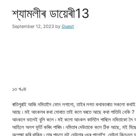
শ্যামলীৰ ডায়েৰী13
September 12, 2023
by
Guest
১৩ খণ্ড
ৰাতিপুৱাই আজি নমিতালৈ ফোন লগালো, তাইৰ লগত কথাবতৰাত সকলো কথাই ও
আছে ৷ মই আংকলৰ কথা সোধাত তাই কলে ঘৰতে আছে কথা পাতিবি নেকি ? ম
আংকলে ভালেই বুলি কলে ৷ মই কলো আংকল কালিলৈ পাৰিলে নমিতাকো লৈ
আহিলে অলপ ফূৰ্তি কৰিব পাৰিম ৷ নমিতাৰ দেউতাকে কলে ঠিক আছে, মই
অপেক্ষা কৰি থাকিম ৷ তাৰ পাচতে মই দেউতাৰ ওচৰ পালোগৈ, দেউতা কিচেন