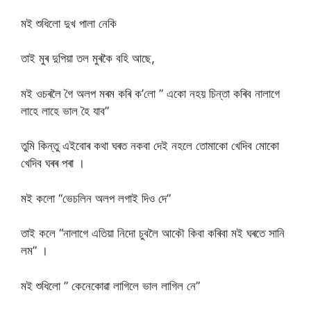
মই শুধিলো দুখ পালা নেকি
তাই মুৰ দুপিয়া তল মুৰকৈ বহি আছে,
মই ওচৰলৈ গৈ অলপ মৰম কৰি ক’লো ” একো নহয় চিন্তা কৰিব নালাগে
লাহে লাহে ভাল হৈ যাব”
তুমি কিন্তু এইবোৰ কথা ঘৰত নকবা দেই নহলে তোমাকো খেদিব মোকো
খেদিব ঘৰৰ পৰা ।
মই কলো “ভেচলিন অলপ লগাই দিও দে”
তাই কলে “নালাগে এতিয়া নিদো চুবলৈ আকৌ কিবা কৰিবা মই ঘৰতে সানি
লম” ।
মই শুধিলো ” কেনেকোৱা লাগিলে ভাল লাগিল নে”