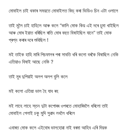
মোবাইল চাই থকাৰ সময়তে মোবাইলত কিচ্ কৰা ভিডিও চিন এটা ওলালে
তাই মুলৈ চাই হাহিলে আৰু কলে “কালি মোক কিয় এই দৰে চুমা খাইছিল
আৰু মোৰ ইয়াত ধৰিছিল ৰাতি মোৰ বহুত বিষাইছিল যানে” তাই মোক
প্ৰশ্ন কৰাৰ দৰে শুধিছিল !
মই তাইক হাহি মাৰি পিচফালৰ পৰা সাবতি ধৰি কলো বৰকৈ বিষাছিল নেকি
এতিয়াও বিষাই আছে নেকি ?
তাই মুৰ দুপিয়াই অলপ অলপ বুলি কলে
মই কলো এতিয়া ভাল হৈ যাব ৰহ
মই লাহে লাহে স্তন দুটা কপোৰৰ ওপৰতে মোহাৰিবলৈ ধৰিলো তাই
মোবাইল পেলাই চকু মুদি সুৱাদ লবলৈ ধৰিলে
এবাৰত মোক কলে এইবোৰ ভালহোৱা নাই বৰমা আহিব এৰি দিয়ক