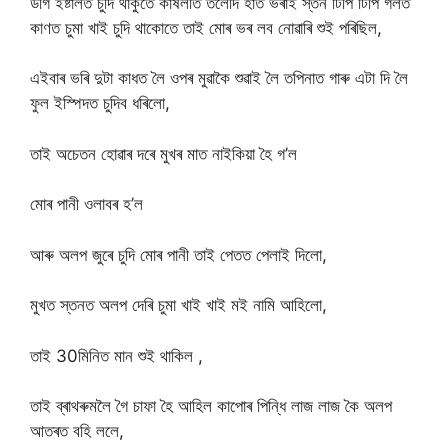
ডগি ইষ্টালত চুদি থাকুতে কাষলতি তলেদি হাত ভৰাই স্তন টিপি টিপি গলত
কাণত চুমা খাই চুদি থাকোতে তাই মোৰ ভৰ লব নোৱাৰি শুই পৰিছিল,
এইবাৰ ভৰি দুটা কাধত লৈ ওপৰ মুৱাকৈ শুৱাই লৈ তপিনাত গাৰু এটা দি লৈ
ফুল ইস্পিদত চুদিব ধৰিলো,
তাই অচেতন হোৱাৰ দৰে মুখৰ মাত নাইকিয়া হৈ গ’ল
মোৰ পানী ওলাবৰ হ’ল
আৰু অলপ জুৰে চুদি মোৰ পানী তাই পেতত পেলাই দিলো,
মুখত স্তনত অলপ দেৰি চুমা খাই খাই মই নামি আহিলো,
তাই 30মিনিত মান শুই থাকিল ,
তাই ব্ৰাথৰুমলৈ গৈ চাফা হৈ আহিল কাপোৰ পিন্ধি লাজ লাজ কৈ অলপ
আতৰত বহি ললে,