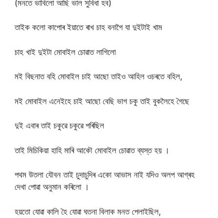
(মনতে ভাবিলো আছি ভাল সুবিধা হব)
তাইক কলো কাপোৰ ইয়াতে ৰাখ চাহ বনাগৈ যা দুইটাই খাম
চাহ খাই দুইটা মোবাইল চোৱাত লাগিলো
মই বিছনাত বহি মোবাইল চাই আছো তাইও আহিল ওচৰতে বহিল,
মই মোবাইল এনেইহে চাই আছো বেছি ভাগ চকু তাই বুকলৈহে গৈছে
দুই এবাৰ তাই চকুৱে চকুৱে পৰিছিল
তাই মিচিকিয়া হাহি মাৰি আকৌ মোবাইল চোৱাত ব্যস্ত হয় ।
পথম উতলা যৌবন তাই চুদাচুদিৰ একো আভাস নাই যদিও অলপ আগ্ৰহ
দেখা পোৱা অনুমান কৰিলো ।
হয়তো যোৱা কালি হৈ যোৱা ঘতনা বিলাক মনত পেলাইছিল,