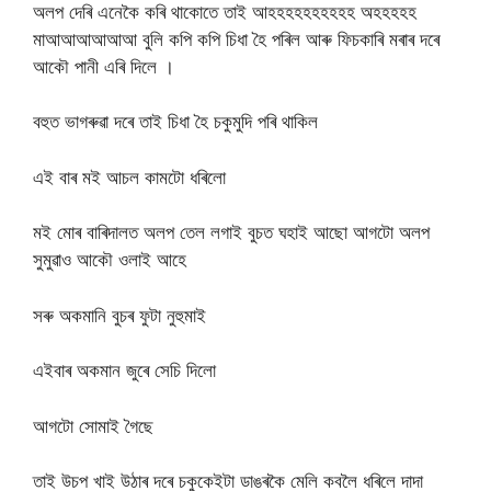
অলপ দেৰি এনেকৈ কৰি থাকোতে তাই আহহহহহহহহহহ অহহহহহ
মাআআআআআআ বুলি কপি কপি চিধা হৈ পৰিল আৰু ফিচকাৰি মৰাৰ দৰে
আকৌ পানী এৰি দিলে ।
বহুত ভাগৰুৱা দৰে তাই চিধা হৈ চকুমুদি পৰি থাকিল
এই বাৰ মই আচল কামটো ধৰিলো
মই মোৰ বাৰিদালত অলপ তেল লগাই বুচত ঘহাই আছো আগটো অলপ
সুমুৱাও আকৌ ওলাই আহে
সৰু অকমানি বুচৰ ফুটা নুহুমাই
এইবাৰ অকমান জুৰে সেচি দিলো
আগটো সোমাই গৈছে
তাই উচপ খাই উঠাৰ দৰে চকুকেইটা ডাঙৰকৈ মেলি কবলৈ ধৰিলে দাদা