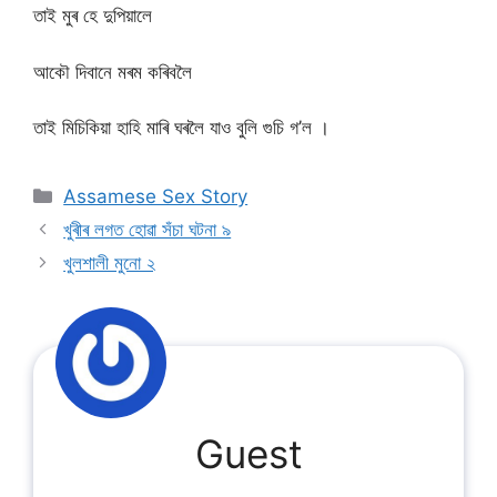
তাই মুৰ হে দুপিয়ালে
আকৌ দিবানে মৰম কৰিবলৈ
তাই মিচিকিয়া হাহি মাৰি ঘৰলৈ যাও বুলি গুচি গ’ল ।
Categories
Assamese Sex Story
খুৰীৰ লগত হোৱা সঁচা ঘটনা ৯
খুলশালী মুনো ২
Guest