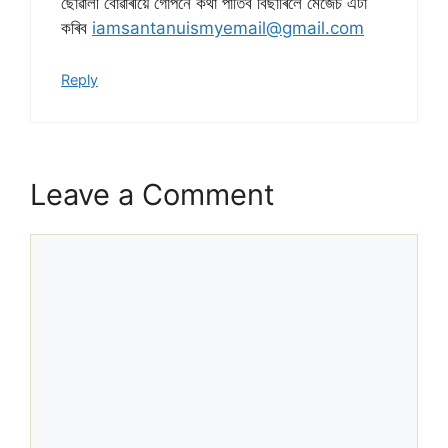
ছোৱালী বোৱাৰীয়ে গোপনে কথা পাতিব বিছাৰিলে মেজেচ এটা
কৰিব
iamsantanuismyemail@gmail.com
Reply
Leave a Comment
Comment