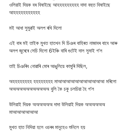
ওলিয়াই দিয়ক বৰ বিষাইছে আহহহহহহহহহ দাদা বহুত বিষাইছে
আহহহহহহহহহহহ
মই আধা সুমুৱাই অলপ ৰখি দিলো
এই বাৰ মই তাইক মুখত হাতখন দি চিঞৰ বাহিৰত নাজাবৰ বাবে আৰু
অলপ জুৰেৰে সেচি দিলো 6ইঞ্চি বাৰি গুটেই দাল সুমাই গ’ল
তাই চিঞৰিব নোৱাৰি মোৰ আঙুলিয়ে কামুৰি দিছিল,
অহহহহহহহহ হহহহহহহহ মাআআআআআআআআআআআ মৰিলো
অঅঅঅঅঅঅঅঅঅঅঅ বুলি কৈ চকু চলচিয়া হৈ গ’ল
উলিয়াই দিয়ক অঅঅঅঅঅ দাদা উলিয়াই দিয়ক অঅঅঅঅঅ
মাআআআআআআ
মুখত হাত নিদিয়া হলে ওচৰৰ মানুহেও শুনিলে হয়