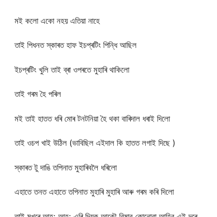
মই কলো একো নহয় এতিয়া নাহে
তাই পিধনত স্কাৰত হাফ ইচপ্ৰটিং পিন্ধি আছিল
ইচপ্ৰটিং খুলি তাই ব্ৰা ওপৰতে মুহাৰি থাকিলো
তাই গৰম হৈ পৰিল
মই তাই হাতত ধৰি মোৰ টনটনিয়া হৈ থকা বাৰিদাল ধৰাই দিলো
তাই ওচপ খাই উঠিল (ভাবিছিল এইদাল কি হাতত লগাই দিছে )
স্কাৰত টু দাঙি তপিনাত মুহাৰিবলৈ ধৰিলো
এহাতে তনত এহাতে তপিনাত মুহাৰি মুহাৰি আৰু গৰম কৰি দিলো
তাই মুখৰে আহ: আহ: এৰি দিয়ক আকৌ বিষাব কোনোবা আহিব এই দৰে