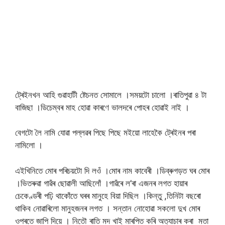
ট্ৰেইনখন আহি গুৱাহাটী ষ্টেচনত সোমালে ।সময়টো চালো ।ৰাতিপুৱা ৪ টা
বাজিছা ।ডিচেম্বৰ মাহ হোৱা কাৰণে ভালদৰে পোহৰ হোৱাই নাই ।
বেগটো লৈ নামি যোৱা পল্লৱৰ পিছে পিছে মইয়ো লাহেকৈ ট্ৰেইনৰ পৰা
নামিলো ।
এইখিনিতে মোৰ পৰিচয়টো দি লওঁ ।মোৰ নাম কাবেৰী ।ডিব্ৰুগড়ত ঘৰ মোৰ
।ভিতৰুৱা গাৱঁৰ ছোৱালী আছিলোঁ ।গাৱঁৰে ল’ৰা এজনৰ লগত হায়াৰ
চেকেণ্ডৰী পঢ়ি থাকোঁতে ঘৰৰ মানুহে বিয়া দিছিল ।কিন্তু ,তিনিটা বছৰো
থাকিব নোৱাৰিলো মানুহজনৰ লগত । সন্তান নোহোৱা সকলো দুখ মোৰ
ওপৰতে জাপি দিয়ে । নিতৌ ৰাতি মদ খাই মাৰপিত কৰি অত্যাচাৰ কৰা মতা