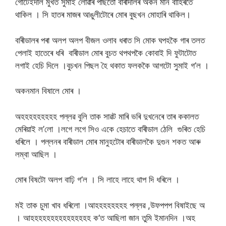
গোটেইদাল মুখত সুমাই লোৱাৰ পাছতো বাৰীদালৰ অকন মান বাহিৰতে
থাকিল । সি হাতৰ মাজৰ আঙুলীটোৰে মোৰ বুছখন মোহাৰি থাকিল।
বাৰীডালৰ পৰা অলপ অলপ বীজল ওলাব ধৰাত সি মোক ঘপহকৈ গাৰ তলত
পেলাই হাতেৰে ধৰি বাৰীডাল মোৰ বুচত থপথপকৈ কোবাই দি ফুটাটোত
লগাই হেচি দিলে ।বুচখন পিছল হৈ থকাত ফলককৈ আগটো সুমাই গ’ল ।
অকনমান বিষালে মোৰ ।
অহহহহহহহহহ পল্লৱ বুলি তাক সাৱট মাৰি ভৰি দুখনেৰে তাৰ ককালত
মেৰিয়াই ল’লো ।লগে লগে সিও একে হেচাতে বাৰীডাল ঠেলি গুৰিত হেচি
ধৰিলে । পল্লনৰ বাৰীডাল মোৰ মানুহটোৰ বাৰীডালকৈ দুগুন শকত আৰু
লম্বা আছিল ।
মোৰ বিষটো অলপ বাঢ়ি গ’ল । সি লাহে লাহে থাপ দি ধৰিলে ।
মই তাক চুমা খাব ধৰিলো ।আহহহহহহহহ পল্লৱ ,উফপপপ বিষাইছে অ
। আহহহহহহহহহহহহহহহ ক’ত আছিলা জান তুমি ইমানদিন ।অহ