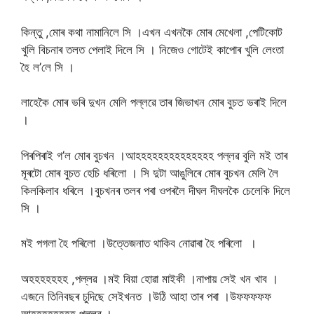
কিন্তু ,মোৰ কথা নামানিলে সি ।এখন এখনকৈ মোৰ মেখেলা ,পেটিকোট
খুলি বিচনাৰ তলত পেলাই দিলে সি । নিজেও গোটেই কাপোৰ খুলি লেংতা
হৈ ল’লে সি ।
লাহেকৈ মোৰ ভৰি দুখন মেলি পল্লৱে তাৰ জিভাখন মোৰ বুচত ভৰাই দিলে
।
পিৰপিৰাই গ’ল মোৰ বুচখন ।আহহহহহহহহহহহহহহ পল্লৱ বুলি মই তাৰ
মূৰটো মোৰ বুচত হেচি ধৰিলো । সি দুটা আঙুলিৰে মোৰ বুচখন মেলি লৈ
কিলকিলাব ধৰিলে ।বুচখনৰ তলৰ পৰা ওপৰলৈ দীঘল দীঘলকৈ চেলেকি দিলে
সি ।
মই পগলা হৈ পৰিলো ।উত্তেজনাত থাকিব নোৱাৰা হৈ পৰিলো ।
অহহহহহহহ ,পল্লৱ ।মই বিয়া হোৱা মাইকী ।নাপায় সেই খন খাব ।
এজনে তিনিবছৰ চুদিছে সেইখনত ।উঠি আহা তাৰ পৰা ।উফফফফফ
আহহহহহহহহ পল্লৱ ।