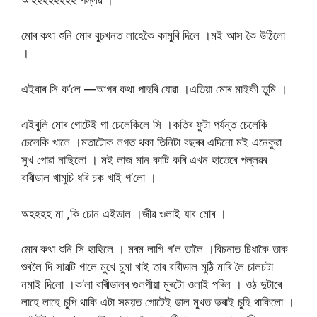
মোৰ কথা শুনি মোৰ বুচখনত লাহেকৈ কামুৰি দিলে ।মই আস কৈ উঠিলো
।
এইবাৰ সি ক’লে —আগৰ কথা পাহৰি যোৱা ।এতিয়া মোৰ মাইকী তুমি ।
এইবুলি মোৰ গোটেই গা চেলেকিলে সি ।কতিৰ ফুটা পৰ্যন্ত চেলেকি
চেলেকি খালে ।মতাটোক লগত থকা তিনিটা বছৰৰ এদিনো মই এনেকুৱা
সুখ পোৱা নাছিলো । মই লাজ মান কাটি কৰি এখন হাতেৰে পল্লৱৰ
বাৰীডাল খামুচি ধৰি চক খাই গ’লো ।
অহহহহ মা ,কি চোন এইডাল ।জীৱ ওলাই যাব মোৰ ।
মোৰ কথা শুনি সি হাহিলে । মৰম লাগি গ’ল তালৈ ।বিচনাত চিধাকৈ তাক
শুবলৈ দি সাৱটি গালে মুখে চুমা খাই তাৰ বাৰীডাল মুঠি মাৰি লৈ চালচটা
নমাই দিলো ।ক’লা বাৰীডালৰ গুলপীয়া মূৰটো ওলাই পৰিল । ওঠ দুটাৰে
লাহে লাহে চুপি থাকি এটা সময়ত গোটেই ডাল মুখত ভৰাই চুহি থাকিলো ।