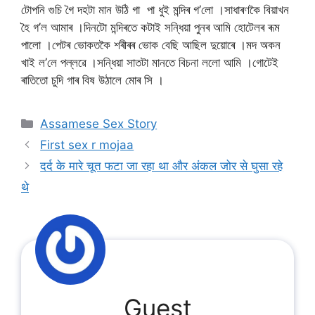
টোপনি গুচি গৈ দহটা মান উঠি গা পা ধুই মন্দিৰ গ’লো ।সাধাৰণকৈ বিয়াখন
হৈ গ’ল আমাৰ ।দিনটো মন্দিৰতে কটাই সন্ধিয়া পুনৰ আমি হোটেলৰ ৰূম
পালো ।পেটৰ ভোকতকৈ শৰীৰৰ ভোক বেছি আছিল দুয়োৰে ।মদ অকন
খাই ল’লে পল্লৱে ।সন্ধিয়া সাতটা মানতে বিচনা ললো আমি ।গোটেই
ৰাতিতো চুদি গাৰ বিষ উঠালে মোৰ সি ।
Categories
Assamese Sex Story
First sex r mojaa
दर्द के मारे चूत फटा जा रहा था और अंकल जोर से घुसा रहे
थे
Guest