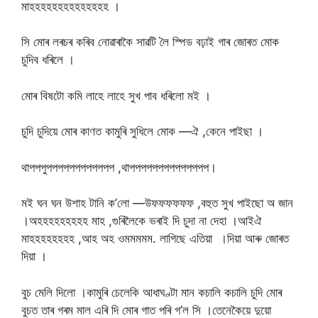
মাহহহহহহহহহহহহহহ ।
সি মোৰ লৰচৰ কৰিব নোৱাৰাকৈ সাৱটি লৈ স্পিড বঢ়াই গাৰ জোৰত মোক
চুদিব ধৰিলে ।
মোৰ বিষটো কমি লাহে লাহে সুখ পাব ধৰিলো মই ।
চুদি চুদিয়ে মোৰ কাণত কামুৰি সুধিলে মোক —ঐ ,কেনে পাইছা ।
থাপপপুপপপপপপপপপপপপ ,থাপপপপপপপপপপপপপপ।
মই ঘন ঘন উশাহ টানি ক’লো —উফফফফফফ ,বহুত সুখ পাইছো অ জান
।অহহহহহহহহহ মাহ ,গুৰিলৈকে ভৰাই দি চুদা না দেহা ।আইঐ
মাহহহহহহহহ ,আহ অহ ওমমমমম. লাগিছে এতিয়া ।দিয়া আৰু জোৰত
দিয়া ।
বুচ মেলি দিলো ।কামুৰি চেলেকি আধাঘণ্টা মান কচালি কচালি চুদি মোৰ
বুচত তাৰ গৰম মাল এৰি দি মোৰ গাত পৰি গ’ল সি ।তেনেকৈয়ে দুয়ো