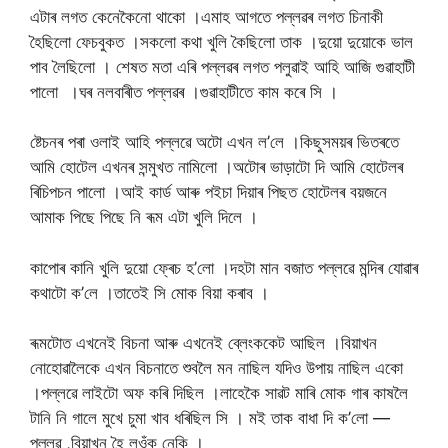
এটাৰ লগত কেনেকৈনো থাকো ।এমাহ আগতে পল্লৱৰ লগত চিনাকী
হৈছিলো ফেচবুকত ।সকলো কথা খুলি কৈছিলো তাক ।দুয়ো দুয়োকে ভাল
পাব লৈছিলো । শেষত মতা এৰি পল্লৱৰ লগত পলুৱাই আহি আজি গুৱাহাটী
পালো ।ঘৰ নলবাৰীত পল্লৱৰ ।গুৱাহাটীতে কাম কৰে সি ।
ষ্টেচনৰ পৰা ওলাই আহি পল্লৱে অটো এখন ল’লে ।কিছুসময়ৰ ভিতৰতে
আমি হোটেল এখনৰ সন্মুখত নামিলো ।অটোৰ ভাড়াটো দি আমি হোটেলৰ
ৰিচিপচন পালো ।আই কাৰ্ড আৰু পইচা দিয়াৰ পিছত হোটেলৰ বয়জনে
আমাক পিছে পিছে নি ৰূম এটা খুলি দিলে ।
কাপোৰ কানি খুলি দুয়ো ফ্ৰেচ হ’লো ।দহটা মান বজাত পল্লৱে মন্দিৰ যোৱাৰ
কথাটো ক’লে ।তাতেই সি মোক বিয়া কৰাব ।
ৰূমটোত এখনেই বিচনা আৰু এখনেই ব্লেংককেট আছিল ।বিয়াখন
নোহোৱালৈকে এখন বিচনাতে শুবলৈ মন নাছিল যদিও উপায় নাছিল একো
।পল্লৱে লাইটো অফ কৰি দিছিল ।লাহেকৈ সাৱট মাৰি মোক গাৰ কাষলৈ
টানি নি গালে মুখে চুমা খাব ধৰিছিল সি । মই তাক বাধা দি ক’লো —
পল্লৱ ,বিয়াখন হৈ লওঁক নেকি ।