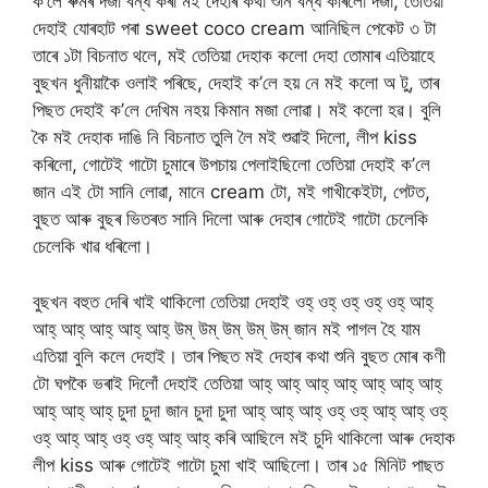
ক’লে ৰুমৰ দজা বন্ধ কৰা ম‌ই দেহাৰ কথা শুনি বন্ধ কৰিলো দজা, তেতিয়া
দেহাই যোৰহাট পৰা sweet coco cream আনিছিল পেকেট ৩ টা
তাৰে ১টা বিচনাত থলে, মই তেতিয়া দেহাক কলো দেহা তোমাৰ এতিয়াহে
বুছখন ধুনীয়াকৈ ওলাই পৰিছে, দেহাই ক’লে হয় নে ম‌ই কলো অ টু, তাৰ
পিছত দেহাই ক’লে দেখিম নহয় কিমান মজা লোৱা। মই কলো হৱ। বুলি
কৈ ম‌ই দেহাক দাঙি নি বিচনাত তুলি লৈ মই শুৱাই দিলো, লীপ kiss
কৰিলো, গোটেই গাটো চুমাৰে উপচায় পেলাইছিলো তেতিয়া দেহাই ক’লে
জান এই টো সানি লোৱা, মানে cream টো, ম‌ই গাখীকেইটা, পেটত,
বুছত আৰু বুছৰ ভিতৰত সানি দিলো আৰু দেহাৰ গোটেই গাটো চেলেকি
চেলেকি খাৱ ধৰিলো।
বুছখন বহুত দেৰি খাই থাকিলো তেতিয়া দেহাই ওহ্ ওহ্ ওহ্ ওহ্ ওহ্ আহ্
আহ্ আহ্ আহ্ আহ্ আহ্ উম্ উম্ উম্ উম্ উম্ জান ম‌ই পাগল হৈ যাম
এতিয়া বুলি কলে দেহাই। তাৰ পিছত ম‌ই দেহাৰ কথা শুনি বুছত মোৰ কণী
টো ঘপকৈ ভৰাই দিলোঁ দেহাই তেতিয়া আহ্ আহ্ আহ্ আহ্ আহ্ আহ্ আহ্
আহ্ আহ্ আহ্ চুদা চুদা জান চুদা চুদা আহ্ আহ্ আহ্ ওহ্ ওহ্ আহ্ আহ্ ওহ্
ওহ্ আহ্ আহ্ ওহ্ ওহ্ আহ্ আহ্ কৰি আছিলে ম‌ই চুদি থাকিলো আৰু দেহাক
লীপ kiss আৰু গোটেই গাটো চুমা খাই আছিলো। তাৰ ১৫ মিনিট পাছত