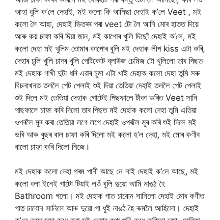
আহা বুলি ক’লে দেহাই, মই কলো কি আনিছা দেহাই ক’লে Veet , মই
কলো লৈ আহা, দেহাই ভিতৰৰ পৰা veet টো লৈ আনি মোৰ হাতত দিয়ে
আৰু কয় চাফা কৰি দিয়া জান, মই কাপোৰ খুলি দিছোঁ দেহাই ক’লে, মই
কলো দেহা ম‌ই খুলিম তোমাৰ কাপোৰ বুলি ম‌ই দেহাক লীপ kiss এটা কৰি,
দেহাৰ চুলি খুলি চাদৰ খুলি পেটিকোট ব্লাউজ চেমিজ টো খুলিলো তাৰ পিছত
মই দেহাক গাখী দুটা ধৰি এৱাৰ চুমা এটা খাই দেহাক কলো দেহা তুমি সৰু
বিচনাখনত তললৈ পেট পেলাই শু‌ই দিয়া তেতিয়া দেহাই তললৈ পেট পেলাই
শু‌ই দিলে মই তেতিয়া দেহাক গোটেই পিছফালে টীকা ভৰিত Veet সানি
পাছফালে চাফা কৰি দিলো তাৰ পিছত ম‌ই দেহাক কলো দেহা তুমি এতিয়া
ওপৰলৈ মুৰ কৰা তেতিয়া লগে লগে দেহাই ওপৰলৈ মুৰ কৰি শুই দিলে মই
ভৰি আৰু বুছৰ বাল চাফা কৰি দিলো মই কলো হ’ল দেহা, মই মোৰ কণীৰ
বালো চাফা কৰি দিলো নিজে।
মই দেহাক কলো দেহা গৰম পানী আছে নে নাই দেহাই ক’লে আছে, মই
কলো বলা ইনেই গাটো টিয়াই ল‌ওঁ বুলি দুয়ো আমি নাঙঠ হৈ
Bathroom গলো। মই দেহাক গাত চাবোন সানিলো দেহাই মোৰ কণীত
গাত চাবোন সানিলে আৰু দুয়ো গা ধুই নাঙঠ হৈ ৰুমলৈ আহিলো। দেহাই