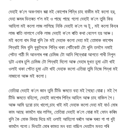
দেহাই ক’লে অকণমান ৰৱা ম‌ই কোপোৰ পিন্ধি চাহ বাকীম ম‌ই কলো হৱ,
দেহা ৰুমৰ ভিতৰত গ’ল মই ও পাছে পাছে গলো দেহাই ক’লে তুমি কিয়
আহিলা ম‌ই কলো লাজ লাগিছে নিকি দেহাই ক’লে অ টু , মই কলো কিহৰ
লাজ ৰাতি নালাগে নেকি লাজ দেহাই ক’লে ৰাতি কথা বেলেগ হয় আৰু।
মই কলো বাদ দিয়া বুলি কৈ ম‌ই দেহাক কলো দেহা ম‌ই তোমাক কাপোৰ
পিন্ধাই দিম বুলি বুকুলৈকে পিন্ধি থকা পেটিকোট টো খুলি তললৈ নমাই
পেটত গাঠী দি আনলাৰ পৰা চেমিজ টো আনি পিন্ধোৱা আগতে গাখী নিপুল
দুটা এবাৰ চুপি চেমিজ টো পিন্ধাই দিলো আৰু দেহাৰ মুখত চুমা ‌এটা খাই
ওলাই থকা পেটত চুমা এটা খাই দেহাক কলো এতিয়া তুমি নিজে পিন্ধা ম‌ই
নাজানো আৰু ম‌ই কলো।
তেতিয়া দেহাই ক’লে জান তুমি টিভি ৰুমতে বহা ম‌ই গৈছো যোৱা। মই গৈ
টিভি ৰুমতে বহিলো, দেহাই কাপোৰ পিন্ধি আহিল আৰু চাহ বাকিল গৈ।
আৰু আমি দুয়ো চাহ খালো,চাহ খাই ম‌ই দেহাক কলো দেহা ম‌ই যাওঁ মোৰ
কাম আছে কামলৈ যাৱ লাগিব, তেতিয়া দেহাই ক’লে যোৱা ম‌ই ফোন কৰিম
বুলি কৈ মোক বিদায় দিয়ে মই ওলাই আহিলো ঘৰলৈ আৰু ঘৰত গা পা ধুই
কামলৈ গলো। দিনটো মোৰ কামত মন বহা নাছিল দেহালৈ মনত পৰি