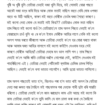
খুৰী অ খুৰী বুলি তেতিয়া দেহাই দজা খুলি দিয়ে, মই সোমাই যোৱা পাছত
আকৌ দজা বন্ধ কৰি দিয়ে আৰু মোক মতাই নাছিল বহুত দেৰি মোৰ ওপৰত
বহুত খং উঠি আছিল, কাৰণ মই বহুত দেৰিকৈ তেওঁৰ ঘৰত গৈছো কাৰণে।
মই কলো দেহা মোক যে মতাই নাই কিয়?? তেতিয়াও মোক মতা নাছিল
তাৰ পিছত ম‌ই কলো যাওঁ গৈ তেতিয়াহ’লে তাৰ অলপ পিছত দেহাই ক’লে
যোৱাছোন চাওঁ বুলি খং ৰে ক’লে ইমান দেৰিকৈ আহিৱ লাগে নেকি মই কলো
অলপ সময় ঘৰতে জীৰালো আৰু তেতিয়া দেহাই ক’লে হৱ যোৱা ঘৰতে থাকা
আৰু আমাৰ ঘৰত আহিৱ নালাগে মই কলো কাইলৈ দেওবাৰ নহয় সেই
কাৰণে দেৰিকৈ আহিছোঁ তেতিয়া দেহাৰ মন ভাল লাগি গল। তাৰ পিছত
দেহাই ক’লে আজি ৰাতি তেতিয়া শুৱলৈ নোপোৱা দেই, কাইলৈ দেওবাৰ ম‌ই
পাহৰিছিলো এই। তেতিয়া দেহাই পেটিকোট ব্লাউজ চেমিজ চাদৰ পিন্ধি
আছিল। দেহাই ক’লে বলা ভাতত লাগোগৈ। আমি দুয়ো ভাতত লাগিলো।
তাৰ অলপ পাছতেই ভাত হ’ল, বিচনাও পৰা হ’ল ভাত খাই অলপ ৰৈ যেতিয়া
দেহা শুৱা ৰুমত যাৱ লৈছিল মই পাছফালৰ পৰা দেহাক গাখী দুটা ধৰি সাৱতি
ধৰিলো। তেতিয়া দেহাই ক’লে জান ৰৱাছোন কাম এটা আছে মই কলো কি
কাম তেতিয়া দেহাই ক’লে তুমি কালি যে বাল চাফা কৰা কথা যে কৈছিলা
আজি চাফা কৰিব কাৰণে ম‌ই যোৰহাট পৰা বস্তু এটা লৈ আনিছো, কৰি ল‌ওঁ