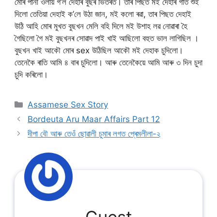
মোৰ পানী ওলায় গ’ল দেহাৰ বুছৰ ভিতৰত। তাৰ পিছত ম‌ই দেহাৰ গাত শুই
দিলো তেতিয়া দেহাই ক’লে উঠা জান, ম‌ই কলো ৰৱা, তাৰ পিছত দেহাই
উঠি আহি মোৰ মুখত বুছখন মেলি বহি দিলে মই উশাহ লৱ নোৱাৰা হৈ
গৈছিলো গৈ ম‌ই বুছখনৰ সোৱাদ পাই খাই আছিলো বহুত ভাল লাগিছিল ।
বুছখন খাই আকৌ মোৰ sex উঠিছিল আকৌ ম‌ই দেহাক চুদিলো।
তেনেকৈ ৰাতি আমি ৪ বাৰ চুদিলো। আৰু তেনেকৈয়ে আমি আৰু ৩ দিন চুদা
চুদি কৰিলো।
Categories
Assamese Sex Story
Bordeuta Aru Maar Affairs Part 12
দীপা বৌ আৰু তেওঁ ছোৱালী চুমাৰ লগত প্ৰেমলীলা-২
Guest