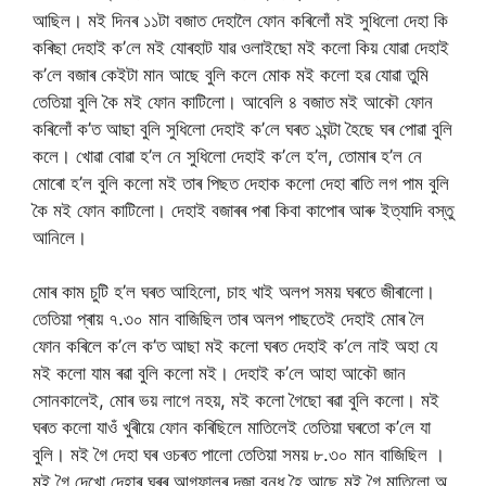
আছিল। মই দিনৰ ১১টা বজাত দেহালৈ ফোন কৰিলোঁ মই সুধিলো দেহা কি
কৰিছা দেহাই ক’লে মই যোৰহাট যাৱ ওলাইছো ম‌ই কলো কিয় যোৱা দেহাই
ক’লে বজাৰ কেইটা মান আছে বুলি কলে মোক ম‌ই কলো হৱ যোৱা তুমি
তেতিয়া বুলি কৈ ম‌ই ফোন কাটিলো। আবেলি ৪ বজাত ম‌ই আকৌ ফোন
কৰিলোঁ ক’ত আছা বুলি সুধিলো দেহাই ক’লে ঘৰত ১ঘন্টা হৈছে ঘৰ পোৱা বুলি
কলে। খোৱা বোৱা হ’ল নে সুধিলো দেহাই ক’লে হ’ল, তোমাৰ হ’ল নে
মোৰো হ’ল বুলি কলো ম‌ই তাৰ পিছত দেহাক কলো দেহা ৰাতি লগ পাম বুলি
কৈ ম‌ই ফোন কাটিলো। দেহাই বজাৰৰ পৰা কিবা কাপোৰ আৰু ইত্যাদি বস্তু
আনিলে।
মোৰ কাম চুটি হ’ল ঘৰত আহিলো, চাহ খাই অলপ সময় ঘৰতে জীৰালো।
তেতিয়া প্ৰায় ৭.৩০ মান বাজিছিল তাৰ অলপ পাছতেই দেহাই মোৰ লৈ
ফোন কৰিলে ক’লে ক’ত আছা ম‌ই কলো ঘৰত দেহাই ক’লে নাই অহা যে
ম‌ই কলো যাম ৰৱা বুলি কলো মই। দেহাই ক’লে আহা আকৌ জান
সোনকালেই, মোৰ ভয় লাগে নহয়, মই কলো গৈছো ৰৱা বুলি কলো। মই
ঘৰত কলো যাওঁ‌ খুৰীয়ে ফোন কৰিছিলে মাতিলেই তেতিয়া ঘৰতো ক’লে যা
বুলি। মই গৈ দেহা ঘৰ ওচৰত পালো তেতিয়া সময় ৮.৩০ মান বাজিছিল ।
মই গৈ দেখো দেহাৰ ঘৰৰ আগফালৰ দজা বন্ধ হৈ আছে মই গৈ মাতিলো অ