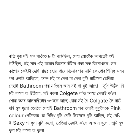
ৰাতি পুৱা ম‌ই সাৰ পাওঁতে ৮ টা বাজিছিল, দেহা মোতকৈ আগতেই শুই
উঠিছিল, মই সাৰ পাই আমাৰ বিচনাৰ দাঁতিত থকা সৰু বিচনাখনত মোৰ
কাপোৰ কেইটা দেখি নাঙঠ হোৱা গাৰে বিচনাৰ পৰা নামি কোপোৰ পিন্ধি ৰুমৰ
পৰা ওলাই আহিলো, আৰু মই অ দেহা অ দেহা বুলি মাতিলো তেতিয়া
দেহাই Bathroom পৰা মাতিলে জান ম‌ই গা ধুই আছোঁ। তুমি উঠিলা নি
ম‌ই কলো অ উঠিলো, মই কলো Colgete ক’ত আছে দেহাই ক’লে
শোৱা ৰুমৰ আলমাৰীটোৰ ওপৰতে আছে যোৱা ম‌ই গৈ Colgate লৈ দাতঁ
ঘহি মুখ ধুলো তেতিয়া দেহাই Bathroom পৰা ওলাই বুকুলৈকে Pink
colour পেটিকোট টো পিন্ধি চুলি মেলি ভিতৰলৈ বুলি আহিল, মই দেখি
ই Sexy গা ধুলা বুলি কলো, তেতিয়া দেহাই ক’লে অ জান ধুলো, তুমি মুখ
ধুলা ম‌ই কলো অ ধুলো।