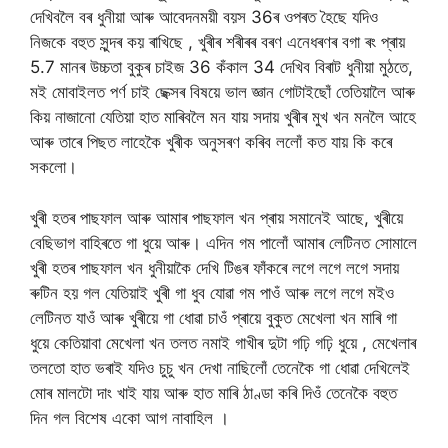
দেখিবলৈ বৰ ধুনীয়া আৰু আবেদনময়ী বয়স 36ৰ ওপৰত হৈছে যদিও
নিজকে বহুত সুন্দৰ কয় ৰাখিছে , খুৰীৰ শৰীৰৰ বৰণ এনেধৰণৰ বগা ৰং প্ৰায়
5.7 মানৰ উচ্চতা বুকুৰ চাইজ 36 কঁকাল 34 দেখিব বিৰাট ধুনীয়া মুঠতে,
মই মোবাইলত পৰ্ণ চাই ছেক্সৰ বিষয়ে ভাল জ্ঞান গোটাইছোঁ তেতিয়ালৈ আৰু
কিয় নাজানো যেতিয়া হাত মাৰিবলৈ মন যায় সদায় খুৰীৰ মুখ খন মনলৈ আহে
আৰু তাৰে পিছত লাহেকৈ খুৰীক অনুসৰণ কৰিব ললোঁ কত যায় কি কৰে
সকলো।
খুৰী হতৰ পাছফাল আৰু আমাৰ পাছফাল খন প্ৰায় সমানেই আছে, খুৰীয়ে
বেছিভাগ বাহিৰতে গা ধুয়ে আৰু। এদিন গম পালোঁ আমাৰ লেটিনত সোমালে
খুৰী হতৰ পাছফাল খন ধুনীয়াকৈ দেখি টিঙৰ ফাঁকৰে লগে লগে লগে সদায়
ৰুটিন হয় গল যেতিয়াই খুৰী গা ধুব যোৱা গম পাওঁ আৰু লগে লগে মইও
লেটিনত যাওঁ আৰু খুৰীয়ে গা ধোৱা চাওঁ প্ৰায়ে বুকুত মেখেলা খন মাৰি গা
ধুয়ে কেতিয়াবা মেখেলা খন তলত নমাই গাখীৰ দুটা গঢ়ি গঢ়ি ধুয়ে , মেখেলাৰ
তলতো হাত ভৰাই যদিও চুচু খন দেখা নাছিলোঁ তেনেকৈ গা ধোৱা দেখিলেই
মোৰ মালটো দাং খাই যায় আৰু হাত মাৰি ঠাণ্ডা কৰি দিওঁ তেনেকৈ বহুত
দিন গল বিশেষ একো আগ নাবাহিল ।