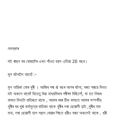
নমস্কাৰ
মই ৰাহুল ঘৰ যোৰহাটৰ এখন গাঁওত বয়স এতিয়া 26 বছৰ।
মূল ঘটনালৈ আহোঁ :-
মূল নায়িকা মোৰ খুৰী । আজিৰ পৰা 4 বছৰ আগৰ ঘটনা, ঘৰত প্ৰায়ে দিনত
মই অকলে থাকোঁ যিহেতু উচ্চ মাধ্যমিকৰ পৰীক্ষা দিছিলোঁ, মা হত নিজৰ
কামত দিনটো বাহিৰতে থাকে , আমাৰ ঘৰৰ ঠিক কাষতে আমাৰ সম্পৰ্কীয়
খুৰীৰ ঘৰ খুৰা কৰ্মসূত্ৰে বাহিৰত থাকে খুৰীৰ লৰা ছোৱালী দুটা ,খুৰীৰ নাম
মনা, লৰা ছোৱালী হাল স্কুল যোৱাৰ পিছত খুৰীও ঘৰত অকলেই থাকে , খুৰী