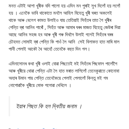
মনত এটাই আশা খুৰীক যদি পালো হয় এদিন মন পুৰাই সুখ দিলোঁ হয় ললোঁ
হয় । এনেকৈ ভাবি থাকোতে মনলৈ আহিল যিহেতু খুৰী ঘৰত অকলেই
থাকে আৰু বেলেগ কামত উলাইও যায় তেতিয়াই সিহঁতৰ তাত গৈ খুৰীৰ
পেন্তি ব্ৰা আনিব পাৰোঁ , সিহঁত আৰু আমাৰ ঘৰৰ মাজত যিহেতু জেউৰা দিয়া
আছে আনিব সহজ হব আৰু খুৰী গৰু দিবলৈ উলাই গলেই সিহঁতৰ ঘৰৰ
চৌহদত সোমাই ব্ৰা পেন্তি কি পাওঁ লৈ আনি সেই বিলাকত হাত মাৰি মাল
পানী পেলাই আকৌ থৈ আহোঁ তেনেকৈ বহুত দিন গল।
এদিনাসোনৰ কথা খুৰী ওলাই যোৱা পিছতেই মই সিহঁতৰ পিছফাল পালোঁগৈ
আৰু খুৰীয়ে থোৱা পেন্তি এটা লৈ হাত মৰাত লাগিলোঁ তেনেকুৱাতে কোনোবা
অহাৰ উমান পায় পেন্তি তেনেকৈয়ে পেলাই পেলালোঁ কিন্তু মই গম
নোপোৱাকৈ খুৰীয়ে মোক পলোৱা দেখিলে ।
ইয়াৰ পিছত কি হল দ্বিতীয় জনাম ।