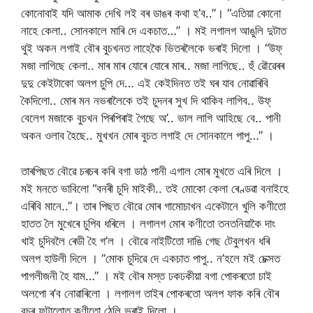
কোনোবাই যদি আমাক দেখি লই বৰ ডাঙৰ কথা হ’ব..”। “এতিয়া কোনো
নাহে কেলা.. সোনকালে মাৰি দে একচাত…” । মই লগালগ আঙুলি দুটাত
থুই অকন লগাই বৌৰ বুচখনত লাহেকৈ ভিতৰলৈকে ভৰাই দিলো । “উফ্
মজা লাগিছে কেলা.. মাৰ মাৰ যোৰে যোৰে মাৰ.. মজা লাগিছে.. হুঁ ৱৌৱেৰৰ
দুদু কেইটাকো অলপ চুপি দে… এই কেইদিনত তই ঘৰ যাব নোৱাৰিবি
কৈদিলো.. মোৰ মন নভৰালৈকে তই চুদনৰ সুখ দি থাকিব লাগিব.. উফ্
বেলেগ মজাকে বুচখন পিৰপিৰাই গৈছে অ’.. ভাল লাগি আহিছে বে.. পানী
অকন ওলাব হৈছে.. মুখখন মোৰ বুচত লগাই দে সোনকালে পাপু…” ।
তাৰপিছত বৌৱে চৰচৰ কৰি বগা ডাঠ পানী এগাল মোৰ মুখতে এৰি দিলে ।
মই মনতে ভাবিলো “বনৰী চুদি মাইকী.. তই মোকো কেলা ৰেণ্ডৱা বনাইহে
এৰিবি মানে..”। তাৰ পিছত বৌৱে মোৰ গামোচাখন একেটানে খুলি কণীতো
হাতত লৈ মুখেৰে চুপিব ধৰিলে । লগালগ মোৰ কণীতো তনতনিয়াকৈ দাং
খাই চুদিবলৈ ৰেডী হৈ গ’ল । বৌৱে নাইটিতো দাঙি গেছ টেবুলখন ধৰি
অলপ হাউলী দিলে । “মোক চুদিৱে দে একচাত পাপু.. ন’হলে মই চেক্সত
পাগলীজনী হৈ যাম…” । মই বৌৰ মস্ত ঢকঢকীয়া বগা পোকৰতো চাই
অলপো ৰ’ব নোৱাৰিলো । লগালগ তাইৰ পোকৰতো অলপ ফাক কৰি বৌৰ
বুচৰ ফুটাতোত কণীতো ঠেলি ভৰাই দিলো ।