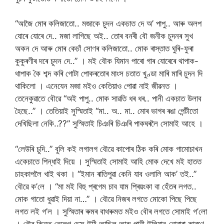
“আজৈ মোৰ কলিজাতো.. মজাকে চুদন একচাত দে অ’ পাপু.. আৰু অলপ
যোৰে যোৰে দে.. মজা লাগিছে অই.. তোৰ বনৰী বৌ জনীক চুদনৰ সুখ
অকন দে আৰু মোৰ কেচাঁ সোণৰ কলিজাতো.. মোক ৰাস্তাত ঘুৰি-ফুৰা
কুকুৰণীৰ দৰে চুদন দে..” । মই বৌক যিমান পাৰো গাৰ যোৰেৰে থাপাক-
থাপাক কৈ শব্দ কৰি গোটা পোকৰতোৰ মাংস চতাত খুণ্ডা মাৰি মাৰি চুদন দি
থাকিলো । এনেযেন মজা মইও কেতিয়াও পোৱা নাই জীৱনত ।
তেনেকুৱাতে বৌৱে “অই পাপু.. মোক সাৱতি ধৰ ধৰ.. পানী একচাত উলাব
হৈছে..” । তেতিয়াই সুস্মিতাই “মা.. অ.. মা.. মোৰ ভাগৰ ৰঙা পেন্টীতো
দেখিছিলা নেকি..??” সুস্মিতাই চিঞৰি চিঞৰি পাকঘৰলৈ সোমাই আহে ।
“লেউৰি চুদি..” বুলি কই লগালগ বৌৱে কাপোৰ ঠিক কৰি মোক গামোচাখন
একেচাতে পিন্ধাই দিয়ে । সুস্মিতাই সোমাই আহি মোক দেখে মই হাতত
চাহকাপলৈ খাই থকা । “ইমান ৰাতিপুৱা কেনি যাব ওলালি আক’ তই..”
বৌৱে ক’লে । “মা মই বিহু প্ৰগেম চাব যাম প্ৰিয়ংকা বা হেঁতৰ লগত..
মোক গাতো ধুৱাই দিয়া না…” । বৌৱে নিজৰ লগতে মোকো পিছে পিছে
লগত লই গ’ল । সুস্মিতাৰ ৰুমৰ বাথৰুমত মইও বৌৰ লগতে সোমাই গ’লো
। বৌৰ কিন্তু বেলেগ চেক্স উঠি আছিল আৰু পানী উলিয়াব নোৱাৰা কাৰণে