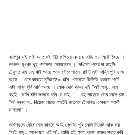
ৰাতিপুৱা মই গেষ্ট ৰুমত শুই উঠি দেখিলো সময় ৮ বাজি ৩০ মিনিট হৈছে ।
লগালগ মুখখন ধুই পাকঘৰত সোমালোগে । দেখিলো প্ৰনৱ দা ডাইনিং
টেবুলত বহি চাহ খাই আছে আৰু বৌৱে পাতল নাইটি এটা পিন্ধি পুৰি ভাজি
আছে । বৌৰ কাষতে সুস্মিতাইও চেক্সি পোকৰতো জিলিকি থকাকৈ শ্বৰ্ট
এটা পিন্ধি পুৰি বেলি আছে । মোক দেখি প্ৰনৱ দাই “অই পাপু.. আহ
বহহি.. কালি ৰাতি ভালকৈ শুলি নে নাই..” । মই লাহেকৈ বৌৰ ফালে চাই
“অ’ প্ৰনৱ দা.. বিয়েৰৰ নিচাত গোটেই ৰাতিতো টোপনিত একোকে গমেই
নাপালো” ।
তাৰপিছতে বৌৱে মোৰ কাষলৈ আহি প্লেটত পুৰি চবজি দিয়েহি আৰু কয়
“অই পাপু.. সোনকালে খাই ল’.. আজি তই মোক অলপ কামত সহায় কৰি