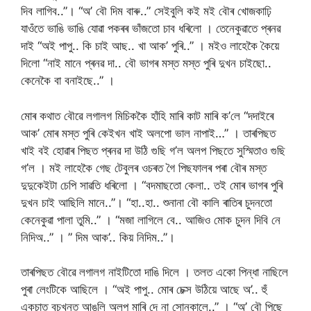
দিব লাগিব..”। “অ’ বৌ দিম বাৰু..” সেইবুলি কই মই বৌৰ খোজকাঢ়ি
যাওঁতে ভাঙি ভাঙি যোৱা পকৰৰ ভাঁজতো চাব ধৰিলো । তেনেকুৱাতে প্ৰনৱ
দাই “অই পাপু.. কি চাই আছ.. খা আক’ পুৰি..” । মইও লাহেকৈ কৈয়ে
দিলো “নাই মানে প্ৰনৱ দা.. বৌ ভাগৰ মস্ত মস্ত পুৰি দুখন চাইছো..
কেনেকৈ বা বনাইছে..” ।
মোৰ কথাত বৌৱে লগালগ মিচিককৈ হাঁহি মাৰি কাট মাৰি ক’লে “দদাইৰে
আক’ মোৰ মস্ত পুৰি কেইখন খাই অলপো ভাল নাপাই…” । তাৰপিছত
খাই বই হোৱাৰ পিছত প্ৰনৱ দা উঠি গুছি গ’ল অলপ পিছতে সুস্মিতাও গুছি
গ’ল । মই লাহেকৈ গেছ টেবুলৰ ওচৰত গৈ পিছফালৰ পৰা বৌৰ মস্ত
দুদুকেইটা চেপি সাৱতি ধৰিলো । “বদমাছতো কেলা.. তই মোৰ ভাগৰ পুৰি
দুখন চাই আছিলি মানে..”। “হা..হা.. শুনানা বৌ কালি ৰাতিৰ চুদনতো
কেনেকুৱা পালা তুমি..” । “মজা লাগিলে বে.. আজিও মোক চুদন দিবি নে
নিদিঅ..” । ” দিম আক’.. কিয় নিদিম..”।
তাৰপিছত বৌৱে লগালগ নাইটিতো দাঙি দিলে । তলত একো পিন্ধা নাছিলে
পুৰা লেংটিকে আছিলে । “অই পাপু.. মোৰ চেক্স উঠিয়ে আছে অ’.. হুঁ
একচাত বুচখনত আঙুলি অলপ মাৰি দে না সোনকালে..” । “অ’ বৌ পিছে