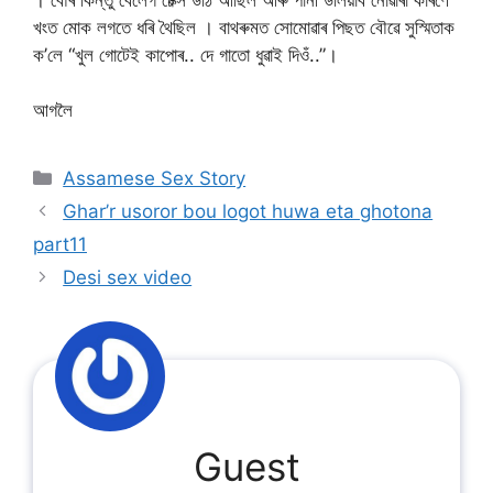
খংত মোক লগতে ধৰি থৈছিল । বাথৰুমত সোমোৱাৰ পিছত বৌৱে সুস্মিতাক
ক’লে “খুল গোটেই কাপোৰ.. দে গাতো ধুৱাই দিওঁ..”।
আগলৈ
Categories
Assamese Sex Story
Ghar’r usoror bou logot huwa eta ghotona
part11
Desi sex video
Guest