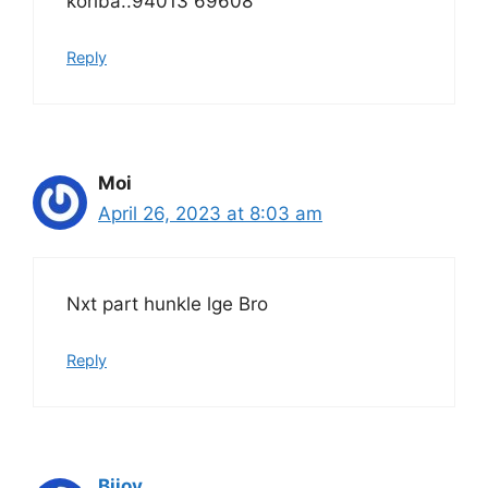
koriba..94013 69608
Reply
Moi
April 26, 2023 at 8:03 am
Nxt part hunkle lge Bro
Reply
Bijoy