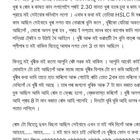
খুৰা ৰ ৰোম ৰ কাষত কান লগালোগৈ প্ৰাই 2.30 মানত খুৰা হতৰ চুদা ৰ কা
প্রায়ে মই সেইবোৰ শুনিবলৈ ললো । এবাৰ ৰ কথা মই তেতিয়া HSLC দি ঘৰতে
কাম আছিল সেইবাবে খুৰা লগত যাব নোৱাৰো বুলি কলে , খুৰীকো যেতিয়া 
আছিলোঁ , মোৰো অলপ ফুৰা হব , প্ৰায় 1 সপ্তাহ মানৰ বাবে কাপোৰ কানি সা
সন্ধিয়া ট্ৰেইন ত উঠাই থৈ আহিলে । খুৰী আৰু মই গুৱাহাটী লৈ বুলি যাত্ৰা
শ্লীপাৰ ত মই থাকিম যিহেতু আমাৰ লগত বেগ 3 তা মান আছিলে ।
কিন্তু মই খুৰীক মই কলো আপুনি ৰেষ্ট লৱক মই থাকিম । আপুনি আকৌ কা
মোবাইল টো চাই আছিলোঁ আৰু মাজে মাজে খুৰীৰ ফিগাৰ টো মণ কৰি আছিলোঁ।
খুৰীৰ কথা ভাবি তাতে হাত মাৰিলো আৰু গোটেই ৰাতি তোত 2বাৰ হাত মৰিলো
দেখিলোঁ যে খুৰী শুই আছে । তাৰ পৰা জগলো খুৰিক আৰু 7 টা মান বজাত গ
বুক আছিল আমি আহি ৰোম ত ফ্ৰেছ হলো , ব্ৰেকফাস্ত কৰিলোঁ । খুৰী অ
আহি প্ৰায় 8 টা মান বজাত ৰোম আহি পালেহি । দিনটো ঘূৰি ঘূৰি আহি ভাগৰ ল
পতাত লাগিলে ।
ৰোম টো যিহেতু দুখন বিছনা আছিল সেইবাবে এখন ত মই পৰি দিলোঁ আৰু 
আহহহ….. আহহ….. । মই মনে মনে চাই দেখিলোঁ যে খুৰীয়ে ফোন ত কথা পা
মিনিট মান পিছত ahhhhhhh ahhhhh ahhh ahh ahhhhhh কৈ মনে মনে 