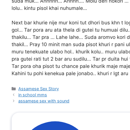
suda muk… Ahhhhh… Ahhhh…. Moiu deri nokori … Khur
lolu.. kintu pisol khai nuhumale…
Next bar khurie nije mur koni tut dhori bus khn t lo
gol… Tar pora aru ata thela di gutei tu humuai dilu… 
thakilu… Tar pra … Lahe lahe… Suda aromvo kori
thakil… Pray 10 minit man suda pisot khuri r pani u
muru tenekuate ulabo hol.. khurik kolu.. muru ulabo 
pra gutei rati tut 2 bar aru sudilu… Tar pr duita h
Tar pora oha pisot tu chance pale khurik maje ma
Kahini tu pohi kenekua pale jonabo.. khuri r lgt aru
Categories
Assamese Sex Story
in school mms
assamese sex with sound