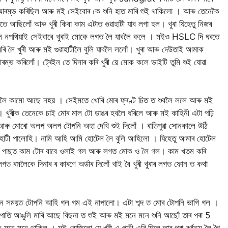
ম আৰম্ভ কৰিছিল আৰু মই সেইবোৰ কে শুনি হাত মাৰি শুই থাকিলো । আৰু তেনেকৈ
 আছিলোঁ আৰু খুৰী কিবা কাম এটাত গুৱাহাটী যাব লগা হল। খুৰা যিহেতু নিজৰ
অকলে নপথিয়াই সেইবাবে খুৰাই মোকে লগত লৈ যাবলৈ কলে । মইও HSLC দি ঘৰতে
মৰি লৈ খুৰী আৰু মই গুৱাহাটীলৈ বুলি যাবলৈ ললোঁ। খুৰা আৰু দেউতাই আমাক
 আৰম্ভ কৰিলোঁ। ট্ৰেইন তে দিনাৰ কৰি খুৰী য়ে মোক কলে ভাইটি তুমি শুই যোৱা
ইলৈ কামো আছে নহয় । সেইমতে খোৰি মোৰ ফ্ৰণ্ট চিত ত শুবলৈ ললে আৰু মই
 খুৰীক তেনেকে চাই মোৰ মাল টো ডাঙৰ হবলৈ ধৰিলে আৰু মই কাহিনী এটা পঢ়ি
 আৰু মোৰো অলপ অলপ টোপনি অহা দেখি শুই দিলোঁ । ৰাতিপুৱা সোনকালে উঠি
ুৱাহাটী পালোহি। নামি আহি আমি হোটেল লৈ বুলি আহিলো । যিহেতু আমাৰ হোটেল
লপ পাছত কাম টোৰ বাবে ওলাই গল আৰু লগত মোক ও লৈ গল। কাম খতম কৰি
গত ৰমলৈকে দিনাৰ ৰ কাৰণে অৰ্ডাৰ দিলোঁ খাই বৈ খুৰী খুৰাৰ লগত ফোন ত কথা
কোন সময়ত টোপনি আহি গল গম এই নাপালো। এটা শব্দ ত মোৰ টোপনি ভাগি গল ।
তি আঙুলি মাৰি আছে বিছনা ত শুই আৰু মই মনে মনে শুনি আছোঁ তাৰ পৰা 5
থাকিল । মই বোজিলো যে খুৰী এ পানী এৰি দিলে তাৰ পৰা বৰ্থৰূম লৈ গৈ