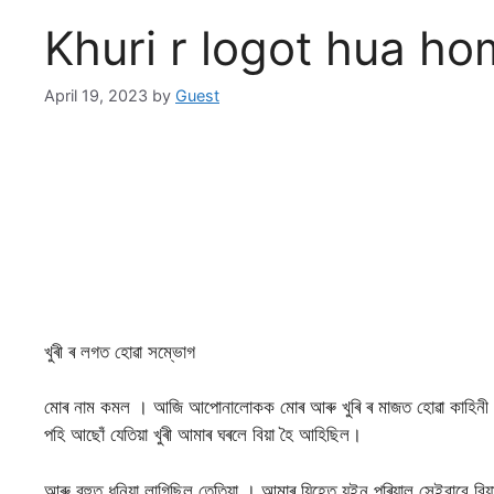
Khuri r logot hua h
April 19, 2023
by
Guest
খুৰী ৰ লগত হোৱা সম্ভোগ
মোৰ নাম কমল । আজি আপোনালোকক মোৰ আৰু খুৰি ৰ মাজত হোৱা কাহিনী ট
পহি আছোঁ যেতিয়া খুৰী আমাৰ ঘৰলে বিয়া হৈ আহিছিল।
আৰু বহুত ধুনিয়া লাগিছিল তেতিয়া । আমাৰ যিহেতু যইন পৰিয়াল সেইবাবে বিয