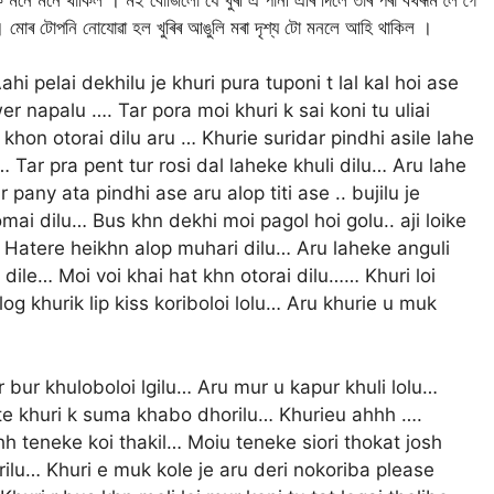
। মোৰ টোপনি নোযোৱা হল খুৰিৰ আঙুলি মৰা দৃশ্য টো মনলে আহি থাকিল ।
i pelai dekhilu je khuri pura tuponi t lal kal hoi ase
r napalu …. Tar pora moi khuri k sai koni tu uliai
khon otorai dilu aru … Khurie suridar pindhi asile lahe
u… Tar pra pent tur rosi dal laheke khuli dilu… Aru lahe
 pany ata pindhi ase aru alop titi ase .. bujilu je
mai dilu… Bus khn dekhi moi pagol hoi golu.. aji loike
 Hatere heikhn alop muhari dilu… Aru laheke anguli
ile… Moi voi khai hat khn otorai dilu…… Khuri loi
 log khurik lip kiss koriboloi lolu… Aru khurie u muk
r bur khuloboloi lgilu… Aru mur u kapur khuli lolu…
ate khuri k suma khabo dhorilu… Khurieu ahhh ….
eneke koi thakil… Moiu teneke siori thokat josh
rilu… Khuri e muk kole je aru deri nokoriba please