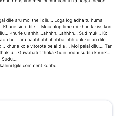
i r bus khn meli loi mur koni tu tat logai thelibo
gai dile aru moi theli dilu… Loga log adha tu humai
Khurie siori dile…. Moiu alop time roi khuri k kiss kori
 dilu… Khurie u ahhh….ahhhh….ahhhh… Sud muk… Koi
labo hol.. aru aaahhbhhhhhbbajjhhh buli koi ari dile
.. khurie kole vitorote pelai dia … Moi pelai dilu…. Tar
ui thakilu… Guwahati t thoka Gidin hodai sudilu khurik…
je Sudu….
 kahini lgile comment koribo