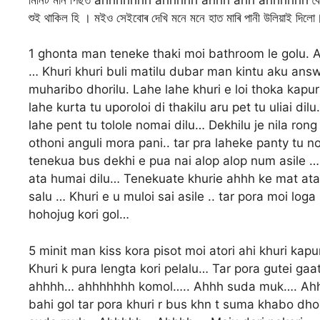
শুই থাকিল হি । মইও সেইবোৰ দেখি মনে মনে হাত মাৰি পানী উলিয়াই দিলো
1 ghonta man teneke thaki moi bathroom le golu. Aah
… Khuri khuri buli matilu dubar man kintu aku answe
muharibo dhorilu. Lahe lahe khuri e loi thoka kapur 
lahe kurta tu uporoloi di thakilu aru pet tu uliai dil
lahe pent tu tolole nomai dilu… Dekhilu je nila rong r
othoni anguli mora pani.. tar pra laheke panty tu no
tenekua bus dekhi e pua nai alop alop num asile …
ata humai dilu… Tenekuate khurie ahhh ke mat ata d
salu … Khuri e u muloi sai asile .. tar pora moi loga
hohojug kori gol…
5 minit man kiss kora pisot moi atori ahi khuri kapu
Khuri k pura lengta kori pelalu… Tar pora gutei ga
ahhhh… ahhhhhhh komol….. Ahhh suda muk…. Ahhh t
bahi gol tar pora khuri r bus khn t suma khabo dho