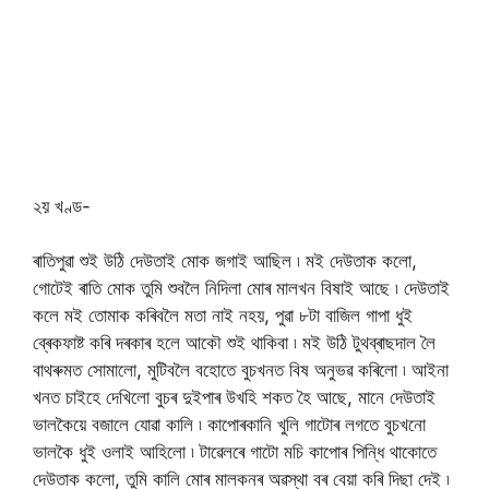
২য় খণ্ড-
ৰাতিপুৱা শুই উঠি দেউতাই মোক জগাই আছিল ৷ মই দেউতাক কলো,
গোটেই ৰাতি মোক তুমি শুবলৈ নিদিলা মোৰ মালখন বিষাই আছে ৷ দেউতাই
কলে মই তোমাক কৰিবলৈ মতা নাই নহয়, পুৱা ৮টা বাজিল গাপা ধুই
ব্ৰেকফাষ্ট কৰি দৰকাৰ হলে আকৌ শুই থাকিবা ৷ মই উঠি টুথব্ৰাছদাল লৈ
বাথৰুমত সোমালো, মুটিবলৈ বহোতে বুচখনত বিষ অনুভৱ কৰিলো ৷ আইনা
খনত চাইহে দেখিলো বুচৰ দুইপাৰ উখহি শকত হৈ আছে, মানে দেউতাই
ভালকৈয়ে বজালে যোৱা কালি ৷ কাপোৰকানি খুলি গাটোৰ লগতে বুচখনো
ভালকৈ ধুই ওলাই আহিলো ৷ টাৱেলৰে গাটো মচি কাপোৰ পিন্ধি থাকোতে
দেউতাক কলো, তুমি কালি মোৰ মালকনৰ অৱস্থা বৰ বেয়া কৰি দিছা দেই ৷