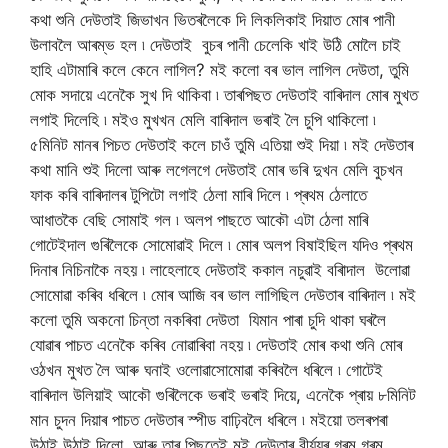
কথা শুনি দেউতাই জিভাখন ভিতৰলৈকে দি লিকলিকাই দিয়াত মোৰ পানী
উলাবলৈ আৰম্ভ হল ৷ দেউতাই বুচৰ পানী চেলেকি খাই উঠি মোলৈ চাই
হাহি এটামাৰি কলে কেনে লাগিল? মই কলো বৰ ভাল লাগিল দেউতা, তুমি
মোক সদায়ে এনেকৈ সুখ দি থাকিবা ৷ তাৰপিছত দেউতাই বাৰিদাল মোৰ মুখত
লগাই দিলেহি ৷ মইও মুখখন মেলি বাৰিদাল ভৰাই লৈ চুপি থাকিলো ৷
৫মিনিট মানৰ পিচত দেউতাই কলে চাওঁ তুমি এতিয়া শুই দিয়া ৷ মই দেউতাৰ
কথা মানি শুই দিলো আৰু লগেলগে দেউতাই মোৰ ভৰি দুখন মেলি বুচখন
ফাক কৰি বাৰিদালৰ টুপিটো লগাই ঠেলা মাৰি দিলে ৷ প্ৰথম ঠেলাতে
আধাতকৈ বেছি সোমাই গল ৷ অলপ পাছতে আকৌ এটা ঠেলা মাৰি
গোটেইদাল গুৰিলৈকে সোমোৱাই দিলে ৷ মোৰ অলপ বিষাইছিল যদিও প্ৰথম
দিনাৰ নিচিনাকৈ নহয় ৷ লাহেলাহে দেউতাই ককাল নচুৱাই বৰািদাল উলোৱা
সোমোৱা কৰিব ধৰিলে ৷ মোৰ আজি বৰ ভাল লাগিছিল দেউতাৰ বাৰিদাল ৷ মই
কলো তুমি অকনো চিন্তা নকৰিবা দেউতা যিমান পাৰা চুদি থাকা ঘৰলৈ
যোৱাৰ পাচত এনেকৈ কৰিব নোৱাৰিবা নহয় ৷ দেউতাই মোৰ কথা শুনি মোৰ
ওঠখন মুখত লৈ আৰু ঘনাই ওলোৱাসোমোৱা কৰিবলৈ ধৰিলে ৷ গোটেই
বাৰিদাল উলিয়াই আকৌ গুৰিলৈকে ভৰাই ভৰাই দিয়ে, এনেকৈ প্ৰায় ৮মিনিট
মান চুদন দিয়াৰ পাচত দেউতাৰ স্পীড বাঢ়িবলৈ ধৰিলে ৷ মইয়ো তলৰপৰা
উঠাই উঠাই দিলো, আৰু তাৰ পিছতেই মই দেউতাৰ বীৰ্য্যৰ গৰম গৰম