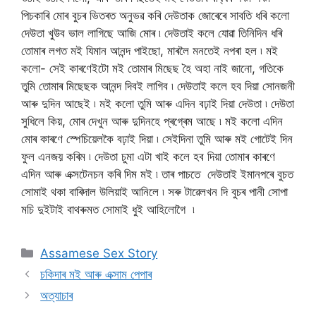
পিচকাৰি মোৰ বুচৰ ভিতৰত অনুভৱ কৰি দেউতাক জোৰেৰে সাবতি ধৰি কলো
দেউতা খুউব ভাল লাগিছে আজি মোৰ ৷ দেউতাই কলে যোৱা তিনিদিন ধৰি
তোমাৰ লগত মই যিমান আনন্দ পাইছো, মাৰলৈ মনতেই নপৰা হল ৷ মই
কলো- সেই কাৰণেইটো মই তোমাৰ মিছেছ হৈ অহা নাই জানো, গতিকে
তুমি তোমাৰ মিছেছক আনন্দ দিবই লাগিব ৷ দেউতাই কলে হব দিয়া সোনজনী
আৰু দুদিন আছেই ৷ মই কলো তুমি আৰু এদিন বঢ়াই দিয়া দেউতা ৷ দেউতা
সুধিলে কিয়, মোৰ দেখুন আৰু দুদিনহে প্ৰগ্ৰেম আছে ৷ মই কলো এদিন
মোৰ কাৰণে স্পেচিয়েলকৈ বঢ়াই দিয়া ৷ সেইদিনা তুমি আৰু মই গোটেই দিন
ফুল এনজয় কৰিম ৷ দেউতা চুমা এটা খাই কলে হব দিয়া তোমাৰ কাৰণে
এদিন আৰু এক্সটেনচন কৰি দিম মই ৷ তাৰ পাচতে দেউতাই ইমানপৰে বুচত
সোমাই থকা বাৰিদাল উলিয়াই আনিলে ৷ সৰু টাৱেলখন দি বুচৰ পানী সোপা
মচি দুইটাই বাথৰুমত সোমাই ধুই আহিলোগৈ ৷
Categories
Assamese Sex Story
চকিদাৰ মই আৰু এক্সাম পেপাৰ
অত্যাচাৰ