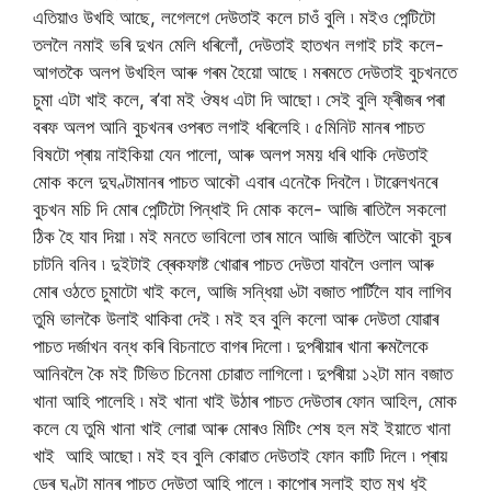
এতিয়াও উখহি আছে, লগেলগে দেউতাই কলে চাওঁ বুলি ৷ মইও পেন্টিটো
তললৈ নমাই ভৰি দুখন মেলি ধৰিলোঁ, দেউতাই হাতখন লগাই চাই কলে-
আগতকৈ অলপ উখহিল আৰু গৰম হৈয়ো আছে ৷ মৰমতে দেউতাই বুচখনতে
চুমা এটা খাই কলে, ৰ’বা মই ঔষধ এটা দি আছো ৷ সেই বুলি ফ্ৰীজৰ পৰা
বৰফ অলপ আনি বুচখনৰ ওপৰত লগাই ধৰিলেহি ৷ ৫মিনিট মানৰ পাচত
বিষটো প্ৰায় নাইকিয়া যেন পালো, আৰু অলপ সময় ধৰি থাকি দেউতাই
মোক কলে দুঘণ্টামানৰ পাচত আকৌ এবাৰ এনেকৈ দিবলৈ ৷ টাৱেলখনৰে
বুচখন মচি দি মোৰ পেন্টিটো পিন্ধাই দি মোক কলে- আজি ৰাতিলৈ সকলো
ঠিক হৈ যাব দিয়া ৷ মই মনতে ভাবিলো তাৰ মানে আজি ৰাতিলৈ আকৌ বুচৰ
চাটনি বনিব ৷ দুইটাই ব্ৰেকফাষ্ট খোৱাৰ পাচত দেউতা যাবলৈ ওলাল আৰু
মোৰ ওঠতে চুমাটো খাই কলে, আজি সন্ধিয়া ৬টা বজাত পাৰ্টিলৈ যাব লাগিব
তুমি ভালকৈ উলাই থাকিবা দেই ৷ মই হব বুলি কলো আৰু দেউতা যোৱাৰ
পাচত দৰ্জাখন বন্ধ কৰি বিচনাতে বাগৰ দিলো ৷ দুপৰীয়াৰ খানা ৰুমলৈকে
আনিবলৈ কৈ মই টিভিত চিনেমা চোৱাত লাগিলো ৷ দুপৰীয়া ১২টা মান বজাত
খানা আহি পালেহি ৷ মই খানা খাই উঠাৰ পাচত দেউতাৰ ফোন আহিল, মোক
কলে যে তুমি খানা খাই লোৱা আৰু মোৰও মিটিং শেষ হল মই ইয়াতে খানা
খাই আহি আছো ৷ মই হব বুলি কোৱাত দেউতাই ফোন কাটি দিলে ৷ প্ৰায়
ডেৰ ঘণ্টা মানৰ পাচত দেউতা আহি পালে ৷ কাপোৰ সলাই হাত মুখ ধুই