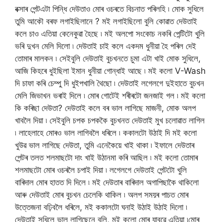
বক্সাৰ পেন্টএটা পিন্ধি দেউতাও মোৰ ওচৰতে বিচনাত পৰিলহি ৷ মোক সুধিলে
তুমি আকৌ বৰফ লগাইছিলানে ? মই লগাইছিলো বুলি কোৱাত দেউতাই
কলে চাও এতিয়া কেনেকুৱা হৈছে ৷ মই অলপো সংকোচ নকৰি পেন্টিটো খুলি
ভৰি দুখন মেলি দিলো ৷ দেউতাই চাই কলে একদম ধুনীয়া হৈ পৰিল দেই
তোমাৰ মালকন ৷ সেইবুলি দেউতাই বুচখনতে চুমা এটা খাই মোক সুধিলে,
আজি কিহৰে ধুইছিলা ইমান ধুনীয়া গোন্ধাই আছে ৷ মই কলো V-Wash
দি চাফা কৰি চেম্পু দি ধুইপখালি থৈছো ৷ দেউতাই লগেলগে দুইহাতে বুচখন
মেলি জিভাখন ভৰাই দিলে ৷ মোৰ গোটেই শৰীৰটো জনজাই গল ৷ মই কলো
কি কৰিছা দেউতা? দেউতাই কলে বৰ ভাল লাগিছে মাজনী, মোক অলপ
খাবলৈ দিয়া ৷ সেইবুলি চপক চপককৈ বুচখনত দেউতাই মুখ চলোৱাত লাগিল
৷ লাহেলাহে মোৰও ভাল লাগিবলৈ ধৰিলে ৷ ককালটো উঠাই দি মই কলো
খুউৱ ভাল লাগিছে দেউতা, তুমি এনেকৈয়ে খাই থাকা ৷ ইফালে দেউতাৰ
পেন্টৰ তলত শলমাছটো দাং খাই উঠানমা কৰি আছিল ৷ মই কলো তোমাৰ
শলমাছটো মোৰ ওচৰলৈ চপাই দিয়া ৷ লগেলগে দেউতাই পেন্টটো খুলি
বাৰিদাল মোৰ হাতত দি দিলে ৷ মই দেউতাৰ বাৰিদাল অগাপিছাকৈ থাকিলো
আৰু দেউতাই মোৰ বুচখন চেলেকি থাকিল ৷ অলপ সময়ৰ পাচত মোৰ
উত্তেজনা বঢ়িবলৈ ধৰিলে, মই ককালটো ঘনাই উঠাই উঠাই দিলো ৷
দেউতাই সুধিলে ভাল লাগিছেনে বুলি, মই কলো মোৰ যাবৱে এতিয়া ৷মোৰ