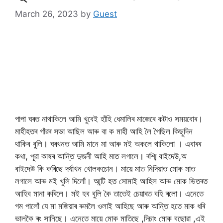
March 26, 2023
by
Guest
পাপা ঘৰত নাথাকিলে আমি খুবেই হাঁহি ধেমালিৰ মাজেৰে কটাও সময়বোৰ।
মাহীহতৰ গাঁৱৰ সভা আছিল আৰু বা ক মাহী আহি লৈ গৈছিল কিছুদিন
থাকিব বুলি। ঘৰখনত আমি মানে মা আৰু মই অকলে থাকিলো । এবাৰৰ
কথা, পূৱা কাষৰ আন্তি দুজনী আহি মাত লগালে। ৰশ্মি বাইদেউ,অ
বাইদেউ কি কৰিছে দৰ্যাখন খোলকচোন। মায়ে মাত নিদিয়াত মোক মাত
লগালে আৰু মই খুলি দিলোঁ। আন্টি হত সোমাই আহিল আৰু মোক ভিতৰত
আহিব মানা কৰিলে। মই হব বুলি কৈ তাতেই চেয়াৰত বহি ৰলো। এনেতে
গম পালোঁ যে মা মজিয়াৰ ৰুমলৈ ওলাই আহিছে আৰু আন্তি হতে মাক ধৰি
ভালকৈ ৰং সানিছে। এনেতে মায়ে মোক মাতিছে ,দিচাং মোক বছোৱা ,এই