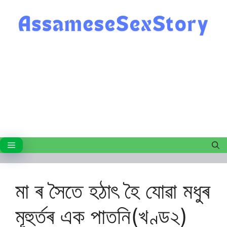
Skip
to
content
Menu
মা ৰ সৈতে হঠাৎ হৈ যোৱা মধুৰ
মূহুৰ্তৰ এক পাতনি(খণ্ড২)