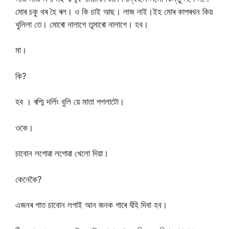
মোৰ চকু থৰ হৈ ৰল। ও কি চাই আছ। লাজ নাই।ইহ মোৰ কাপৰখন কিয়
খুলিলা তে। মোৰো নালাগে তুমাৰো নালাগে। হব।
মা।
কি?
হব । ৰশ্মি দৰ্লিং বুলি য়ে মাতা পগলাটো।
ওকে।
চাবোন লগোৱা লগোৱা খেলো দিয়া।
কেনেকৈ?
এজনৰ গাত চাবোন লগাই আন জনক গাৰে ঘঁহি দিবা হব।