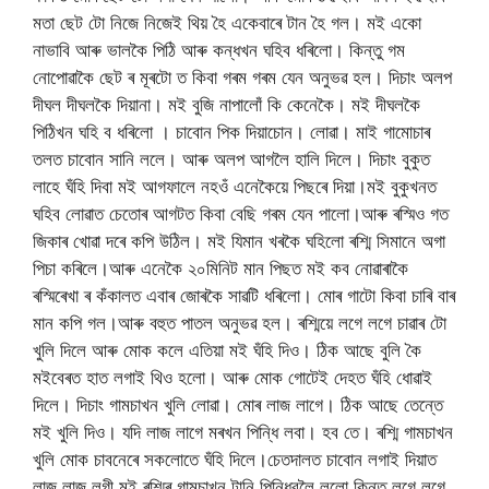
মতা ছেট টো নিজে নিজেই থিয় হৈ একেবাৰে টান হৈ গল। মই একো
নাভাবি আৰু ভালকৈ পিঠি আৰু কন্ধখন ঘহিব ধৰিলো। কিন্তু গম
নোপোৱাকৈ ছেট ৰ মূৰটো ত কিবা গৰম গৰম যেন অনুভৱ হল। দিচাং অলপ
দীঘল দীঘলকৈ দিয়ানা। মই বুজি নাপালোঁ কি কেনেকৈ। মই দীঘলকৈ
পিঠিখন ঘহি ব ধৰিলো । চাবোন পিক দিয়াচোন। লোৱা। মাই গামোচাৰ
তলত চাবোন সানি ললে। আৰু অলপ আগলৈ হালি দিলে। দিচাং বুকুত
লাহে ঘঁহি দিবা মই আগফালে নহওঁ এনেকৈয়ে পিছৰে দিয়া।মই বুকুখনত
ঘহিব লোৱাত চেতোৰ আগটত কিবা বেছি গৰম যেন পালো।আৰু ৰস্মিও গত
জিকাৰ খোৱা দৰে কপি উঠিল। মই যিমান খৰকৈ ঘহিলো ৰশ্মি সিমানে অগা
পিচা কৰিলে।আৰু এনেকৈ ২০মিনিট মান পিছত মই কব নোৱাৰাকৈ
ৰস্মিৰেখা ৰ কঁকালত এবাৰ জোৰকৈ সাৱটি ধৰিলো। মোৰ গাটো কিবা চাৰি বাৰ
মান কপি গল।আৰু বহুত পাতল অনুভৱ হল। ৰশ্মিয়ে লগে লগে চাৱাৰ টো
খুলি দিলে আৰু মোক কলে এতিয়া মই ঘঁহি দিও। ঠিক আছে বুলি কৈ
মইবেৰত হাত লগাই থিও হলো। আৰু মোক গোটেই দেহত ঘঁহি ধোৱাই
দিলে। দিচাং গামচাখন খুলি লোৱা। মোৰ লাজ লাগে। ঠিক আছে তেন্তে
মই খুলি দিও। যদি লাজ লাগে মৰখন পিন্ধি লবা। হব তে। ৰশ্মি গামচাখন
খুলি মোক চাবনেৰে সকলোতে ঘঁহি দিলে।চেতদালত চাবোন লগাই দিয়াত
লাজ লাজ লগী মই ৰশ্মিৰ গামচাখন টানি পিন্ধিবলৈ ললো কিন্তু লগে লগে