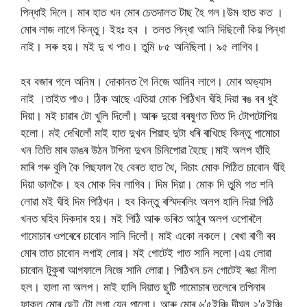
পিন্ধাই দিলে। মাৰ হাত খন মোৰ চেতদালত টাছ হৈ গল।উম হাত কত ।
মোৰ লাজ লাগে কিন্তু। ইহঃ হব । তলত পিন্ধা আনি দিছিলোঁ কিয় পিন্ধা
নাই। সৰু হয়। মই দু খ পাও। তুমি ৮৫ অনিছিলা। ৯৫ লাগিব।
হব বজাৰ গলে অনিম। দোকানত গৈ নিজে আনিব লাগে। মোৰ অভ্যাস
নাই ।তাইত পাও। ঠিক আছে এতিয়া মোক পিঠিখন ঘঁহি দিয়া ৰঙ বৰ ধুই
দিয়া। মই চাৱাৰ টো খুলি দিলোঁ। আৰু দুয়ো বৰষুণত তিত দি টোপটোপিয়
হলো। মই দেখিলোঁ মাই হাত দুখন পিয়াহ দুটা ধৰি ৰাখিছে কিন্তু গামোচা
খন তিতি মাৰ ডাঙৰ উঠন টপিনা দুখন চিনিপোৱা হৈছে।মাই অলপ হাঁহি
মাৰি গৰু বুলি কৈ পিছফাল হৈ বেৰত হাত থৈ, দিচাং মোক পিঠিত চাবোন ঘঁহি
দিয়া ভালকৈ। হব মোক দিব লাগিব। দিম দিয়া। মোক দি তুমি গত শনি
লোৱা মই ঘঁহি দিম পিঠিখন। হব কিন্তু ৰস্মিদৰলিং অলপ হালি দিয়া পিঠি
খনত ঘহিব দিকদাৰ হয়। মই পিঠি আৰু ভৰিত আঠুৰ অলপ ওপোৰলৈ
গামোচাৰ ওপৰেৰে চাবোন সানি দিলোঁ। মাই একো নকলে। ৰেখা ৰাণী ৰব
মোৰ তাত চাবোন লগাই লোৱ। মই গোটেই গাত সানি ললো।এয় লোৱা
চাবোন টুকুৰা আগফালে নিজে সানি লোৱা। পিঠিখন চন গোটেই ৰঙা নীলা
হল। হালা না অলপ। মাই হালি দিয়াত ছুটি গামোচাৰ তলেৰে তপিনাৰ
ফাকত মোৰ ছেট টো লগা যেন পালো। আৰু মোৰ ৬’৫ইঞ্চি দীঘল ২’৫ইঞ্চি