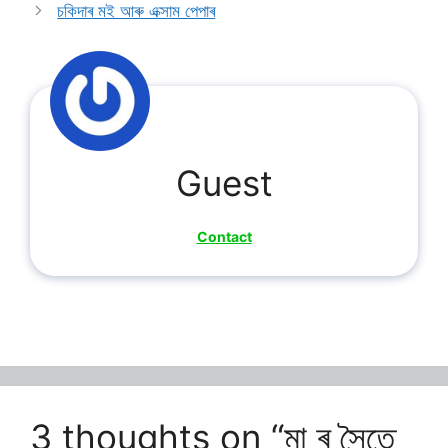
চকিদাৰ মই আৰু এক্সাম পেপাৰ
Guest
Contact
3 thoughts on “মা ৰ সৈতে