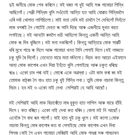
দুই জনীয়ে মোক শেষ কৰিলে। মই ঘৰত গা ধুই আহি সৰু গামোচা পিন্ধি
আছিলোঁ। গেঞ্জী পিন্ধিম বুলি লওঁতেই আন্তি হত আহি যোৱাত পিন্ধিবলৈ
এৰি দৰ্যা খোলাত লাগিচিলো। মাই মতা দেখি মই চাবলৈ গৈ দেখিলোঁ সিহঁতে
মাক বগৰাই লৈ গোটেই দেহত ৰং সানি দিছে আৰু এজনীয়ে মুখত বহুত
লগাইছে। মই আনটো ৰুমলৈ গুচি আহিলো কিন্তু এজনী আন্তি আহি
মোক ৰং দিব খুজিলে। মই মনা নকৰিলোঁ। কিন্তু আন্তিয়ে মোক সাৱটি
ধৰি মুখে গায়ে ৰং দিলে আৰু গামোচা খনত টানি পেলাই দিলে।মই লাজতে
চকু মুদি ৰৈ দিলোঁ। তেনেতে মায়ে মতা শুনিলো। দিচাং কত আচো এইফালে
আহা মোক কাপোৰ এখন দিয়া ইহঁতে খুলি পেলাইছে আৰু চকুত ধৰিছে
ৰঙে। একো চাব পৰা নাই। মোৰো একে অৱস্থা। এটা কাম কৰা ৰব মই
তোমাক বাঠ্ৰম লৈ যাও হাত চকু ধুই পিন্ধি লবা। তুমি মোক নাচাবা কিন্তু
দিচাং। হব মই ও একো নাই দেখা সেপিয়াই হে আহি আছোঁ।
মই সেপিয়াই আহি মাক বিচাৰোঁতে মাৰ বুকুত হাত লাগিল আৰু মায়ে হাঁহি
দিলে। কত ধৰিছা। একো নাই দেখা কত ধৰিম। বোলা মই নি আছোঁ।
এনেকৈ গৈ বাথ ৰূম পালোঁ। মাই হাত ধুই চকু ধুলে। মই কলো।মোক
নাচাবা কিন্তু মোৰ কাপোৰ কত বা পেলাইছে মোক কাপোৰ এখন দিবা
প্লিজ।মাই গৈ এখন গামোচা মেৰিয়াই আহি মোক গাধুৱা সৰু গামচাখন