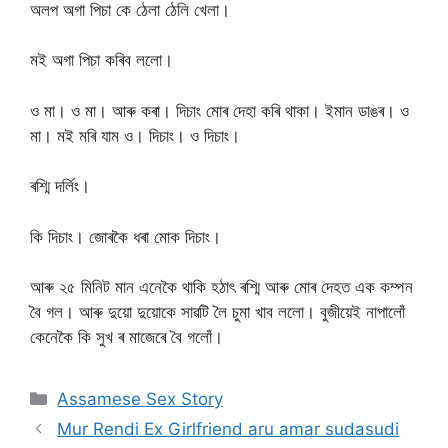
অলপ অগা পিচা কে ঠেলা ঠেলি খেলা।
মই অগা পিচা কৰিব ললো।
ও মা। ও মা। আৰু কৰা। দিচাং মোৰ দেহা কৰি থাকা। ইমান ডাঙৰ। ও
মা। মই মৰি যাম ও। দিচাং। ও দিচাং।
ৰশ্মি দৰ্লিং।
কি দিচাং। জোৰকৈ ধৰা মোক দিচাং।
আৰু ২৫ মিনিট মান এনেকৈ থাকি হঠাৎ ৰশ্মি আৰু মোৰ দেহত এক কম্পন
বৈ গল। আৰু দুয়ো দুয়োকে সাৱটি লৈ চুমা খাব ললো। বুজীয়েই নাপালোঁ
কেনেকৈ কি সুখ ৰ মাজেৰে বৈ গলোঁ।
Categories
Assamese Sex Story
Mur Rendi Ex Girlfriend aru amar sudasudi