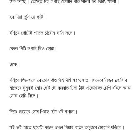
ঠিক আছে। তেন্তে মই লগাই তোমাৰ গাত সনিম হব দিচাং পগলা।
হব দিয়া তুমি য়ে ফাৰ্ষ্ট।
ৰশ্মিয়ে গোটেই গাতত চাবোন সানি ললে।
বেৰত পিঠি লগাই থিও হোৱা।
ওকে।
ৰশ্মিয়ে পিছফালে ৰে মোৰ গাত ঘঁহি ঘঁহি হঠাৎ হাত এখনেৰে নিজৰ দুভৰি ৰ
মাজেৰে সুমুৱাই মোৰ ছেট টো কৰবাত ঢিলা ঠাই এডোখৰত চেপি ধৰিলে আৰু
মোক হেচি দিলে।
দিচাং হাতেৰে মোৰ পিয়াহ দুটা ধৰি ৰাখানা।
মই দুই হাতে দুয়োটা ডাঙৰ ডাঙৰ পিয়াহ হাতৰ তলুৱাৰে মোহাৰি ধৰিলো।