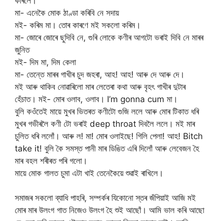
কৰিলে।
মা- এনেকৈ মোক ঠাণ্ডা কৰিবি নে সদায়
মই- কৰিম মা। তোৰ কাৰণে মই সকলো কৰিম।
মা- জোৰে জোৰে ছুদিবি নে, গুৰি লোকে কণীৰ আগটো ভৰাই দিবি নে মাৰৰ
জুনিত
মই- দিম মা, দিম কেলা
মা- তেন্তে মাৰৰ গাখীৰ চুদ জহৰা, আহ! আহ! আৰু দে আৰু দে।
মই আৰু থাকিব নোৱাৰিলো মাৰ লেতেৰা কথা আৰু বৃহৎ গাখীৰ দুটাৰ
হেঁচাত। মই- মোৰ ওলাব, ওলাব। I’m gonna cum মা।
বুলি কওঁতেই মায়ে মুখৰ ভিতৰত কণীটো গুজি ললে আৰু মোৰ টিকাত ধৰি
মুখৰ গভীৰলৈ কণী টো ভৰাই deep throat দিবলৈ ললে। মই মাৰ
চুলিত ধৰি ললোঁ। আৰু ল! মা! মোৰ ওলাইছে! গিলি পেলা! আহ! Bitch
take it! বুলি কৈ সমস্ত পানী মাৰ ডিঙিত এৰি দিলোঁ আৰু লেবেজন হৈ
মাৰ বহল শৰীৰত পৰি গলো।
মায়ে মোক গালত চুমা এটা খাই তেনেকৈয়ে শুৱাই ৰাখিলে।
সমাজৰ সকলো ব্যাধি পাহৰি, সম্পৰ্কৰ যিকোনো স্তৰ জঁপিয়াই আজি মই
মোৰ মাৰ উলংগ গাত নিজেও উলংগ হৈ শুই আছোঁ। আমি ভাল কৰি আছো