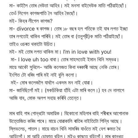
মা- কাইলৈ তোৰ দেউতা আহিব। মই মনসা বাইদেউক মাতি পঠিয়াইছোঁ।
তেওঁ লিগেল কাগজপাতি লৈ আহিব কৈছোঁ।
মই- কিহৰ লীগেল কাগজ?
মা- divorce ৰ কাগজ। তোৰ ১৮ বছৰ হল গতিকে তই যাৰ লগত ইচ্ছা
তাৰ লগতেই থাকিব পাৰিবি। মই তোৰ বা (তনুশ্রী)ক মাতি পঠিয়াইছোঁ।
তাইও ওচৰত থকাটো উচিত।
মই- মই তোৰ লগত থাকিম মা। I’m in love with you!
মা- I love uh too বাবা। তোৰ সাহসতেই ইমান খিনি সম্ভৱ।
মায়ে আকৌ সুধিলে- আজি কলেজত কিবা দৰকাৰী আছে নেকি তোৰ।
ইংগিত টো ধৰিব পাৰি মই নাই বুলি কলো।
মই- মোৰ কলেজলৈ যাবলৈ একদম মন নাই যোৱা।
মা- জানিছিলোঁ মই। (মকচিকিয়া হাঁহি এটা মাৰি কলে।) হব দে নালাগে
আজি যাব, মোক অলপ সহায় কৰিবি তেন্তে।
মাৰ বাহি গাৰ গোন্ধটো অমায়িক। যিকোনো মহিলাৰ বাহি শৰীৰৰে আপোনাক
উত্তেজিত কৰিব পাৰে। মায়ে যোৱাকালি ৰাতিৰ নাইতিটো পিন্ধি আছে।
স্লিভলেচ, পাতল। মায়ে বাচন খিনি সামৰিব যাওঁতে মই বেগ ৰুমত থৈ
আহিলোঁ। মা আহি চোফাত বহিল। মইও কাষতে বহিলোঁ। মাৰ কান্ধত