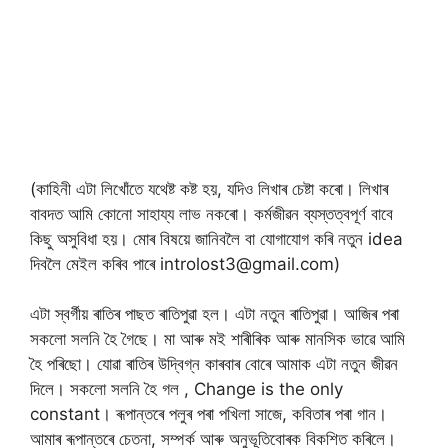
(কাহিনী এটা লিখোঁতে যথেষ্ট কষ্ট হয়, যদিও লিখাৰ চেষ্টা কৰো। লিখাৰ
বাবদত আমি কোনো সাহায্য লাভ নকৰো। কৰ্মজীৱন ব্যস্তত্বপূৰ্ণ বাবে
কিছু অসুবিধা হয়। মোৰ বিষয়ে জানিবলৈ বা যোগাযোগ কৰি নতুন idea
দিবলৈ মেইল কৰিব পাৰে introlost3@gmail.com)
এটা স্বৰ্গীয় ৰাতিৰ পাছত ৰাতিপুৱা হল। এটা নতুন ৰাতিপুৱা। আজিৰ পৰা
সকলো সলনি হৈ গৈছে। মা আৰু মই শাৰীৰিক আৰু মানসিক ভাৱে আমি
হৈ পৰিছো। যোৱা ৰাতিৰ উদ্বিগ্ন কাৰবাৰ বোৰে আমাক এটা নতুন জীৱন
দিলে। সকলো সলনি হৈ গল , Change is the only
constant। ৰূপান্তৰে পলুৰ পৰা পখিলা সাজে, কবিতাৰ পৰা গান।
আমাৰ ৰূপান্তৰে চেতনা, সম্পৰ্ক আৰু অনুভূতিবোৰক বিকশিত কৰিলে।