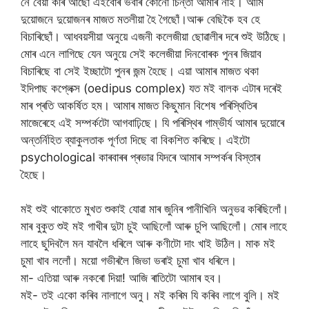
নে বেয়া কৰি আছো এইবোৰ ভবাৰ কোনো চিন্তা আমাৰ নাই। আমি
দুয়োজনে দুয়োজনৰ মাজত মতলীয়া হৈ গৈছোঁ।আৰু বেছিকৈ হব হে
বিচাৰিছোঁ। আধবয়সীয়া অনুয়ে এজনী কলেজীয়া ছোৱালীৰ দৰে শুই উঠিছে।
মোৰ এনে লাগিছে যেন অনুয়ে সেই কলেজীয়া দিনবোৰক পুনৰ জিয়াব
বিচাৰিছে বা সেই ইচ্ছাটো পুনৰ জন্ম হৈছে। এয়া আমাৰ মাজত থকা
ইদিপাছ কপ্লেক্স (oedipus complex) যত মই বালক এটাৰ দৰেই
মাৰ প্ৰতি আকৰ্ষিত হম। আমাৰ মাজত কিছুমান বিশেষ পৰিস্থিতিৰ
মাজেৰেহে এই সম্পৰ্কটো আগবাঢ়িছে। যি পৰিস্থিৰ গাম্ভীৰ্য আমাৰ দুয়োৰে
অন্তৰ্নিহিত ব্যাকুলতাক পূৰ্ণতা দিছে বা বিকশিত কৰিছে। এইটো
psychological কাৰবাৰৰ প্ৰভাৱ যিদৰে আমাৰ সম্পৰ্কৰ বিস্তাৰ
হৈছে।
মই শুই থাকোতে মুখত শুকাই যোৱা মাৰ জুনিৰ পানীখিনি অনুভৱ কৰিছিলোঁ।
মাৰ বুকুত শুই মই গাখীৰ দুটা চুই আছিলোঁ আৰু চুপি আছিলোঁ। মোৰ লাহে
লাহে ছুদিবলৈ মন যাবলৈ ধৰিলে আৰু কণীটো দাং খাই উঠিল। মাক মই
চুমা খাব ললোঁ। ময়ো গভীৰলৈ জিভা ভৰাই চুমা খাব ধৰিলে।
মা- এতিয়া আৰু নকৰো দিয়া! আজি ৰাতিটো আমাৰ হব।
মই- তই একো কৰিব নালাগে অনু। মই কৰিম যি কৰিব লাগে বুলি। মই