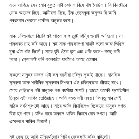
এনে লাগিছে যেন মোৰ বুকুত এটা কোমল বিষে বাঁহ লৈছিল। যি বিষটোৱে
মোক আমেজ দিছে, আত্মীয়তা দিয়ে, ঠিক তেনেকুৱা অনুভৱ যি আমি
প্ৰথমবাৰ প্ৰেমত পৰোঁতে অনুভৱ কৰো।
মাক চাৰিওফালে বিচাৰি মই পাতল হাফ পেন্ট পিন্ধি ওলাই আহিলো। মা
পাকঘৰত চাহ কৰি আছে। মই মাক পাছফালপা সাৱটি ললো আৰু ডিঙিত
চুমা এটা খাই দিলোঁ। মায়ে ঘূৰি ওঁঠত চুমা এটা গুজি কলে- ব্ৰাছ কৰি
আহা। ব্ৰেকফাষ্ট কৰি কলেজলৈ যাবলৈও আছে তোমাৰ।
সকলো মানুহৰ মাজত এটা কম বয়সীয়া চৰিত্ৰ লুকাই থাকে। মানসিক
সুস্থতা আৰু শাৰীৰিক সুস্থতাৰ মিশ্ৰণে এই চৰিত্ৰটোক জীয়াই ৰাখে।
সেয়ে বেছিভাগ ধনী মানুহক কম বয়সীয়া দেখাই। তাতো আকৌ প্ৰগতিশীল
চিন্তা এটা লাগিব তেতিয়াহে। আমি বহুত ধনী নহয়। কিন্তু মাৰ সেই
সঠিক সংমিশ্ৰণটো আছে। মায়ে আজি বিচাৰিলেও যিকোনো মানুহৰ লগত
বিয়া হব পাৰে। যদিও মায়ে অকলে থাকিব বিচাৰে মোৰ লগত। আমি
একেলগে থাকিব বিচাৰোঁ।
মই ফেছ হৈ আহি উনিফৰ্মজোৰ পিন্ধি ব্ৰেকফাষ্ট কৰিব বহিলোঁ।