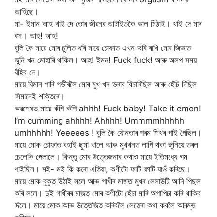
আহিছে।
মা- ইমান আহ খাই দে তোৰ জীৱনৰ আটাইতকৈ ভাল মিঠাই। খাই দে মাৰ
ৰস। আহ! আহ!
বুলি কৈ মায়ে মোৰ চুলিত ধৰি মায়ে চোফাত এখন ভৰি ৰাখি মোৰ জিভাত
জুনি খন মোহাৰি থাকিল। আহ! ইমন! Fuck fuck! আৰু অলপ সময়
ঘঁহিব দে।
মায়ে যিমান পাৰি গভীৰলৈ মোৰ মুখ খন ভৰাব বিচাৰিছিল আৰু হেঁচি দিছিল
সিমানেই শক্তিৰে।
অৱশেষত মায়ে কঁপি কঁপি ahhh! Fuck baby! Take it emon!
I’m cumming ahhhh! Ahhhh! Ummmmhhhhh
umhhhhh! Yeeeees ! বুলি কৈ যৌনতাৰ পৰম শিখৰ পাই গৈছিল।
মায়ে মোক চোফাত বহাই ছুমা খালে আৰু মুখখনত লাগি থকা জুনিয়ে তৰল
চেলেকি পেলালে। কিন্তু মোৰ উত্তেজনাৰ কথাও মায়ে ইতিমধ্যে গম
পাইছিল। মই- মই কি কৰো এতিয়া, কণীটো ফাটি ফাটি যাওঁ কৰিছে।
মায়ে মোক বুকুত উঠাই ললে আৰু গাখীৰ মাজত মুখৰ লেলাউটি আনি পিছল
কৰি ললে। দুই গাখীৰৰ মাজত মোৰ কণীটো হেঁচা মাৰি অগাপিচা কৰি থাকিব
দিলে। মায়ে মোক আৰু উত্তেজিত কৰিবলৈ লেতেৰা কথা কবলৈ আৰম্ভ