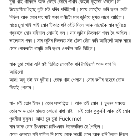
চুমা খাই থাকিলে আৰু জোৰে জোৰে গাখীৰ কেইটা মুহাৰিব ধৰিলোঁ।মা
উত্তেজিত হৈছে বুলি মই ধৰিব পৰিছিলোঁ। মায়ে লাহেকৈ ভৰি দুখন মেলি
দিছিল আৰু মোৰ দাং খাই থকা কণীটো মাৰ জুনিয়ে মুখত লাগে আছিল।
মায়ে চুমা খাই খাই মোৰ টিকাত ধৰি হেঁচি দিলে আৰু লাহেকৈ মাৰ জুনিয়ে
গহ্বৰলৈ মোৰ বাৰীডাল সোমাই গল। মাৰ জুনিৰ ভিতৰখন গৰম হৈ আছিল।
ভালেমান গৰম। মাৰ জুনিৰ ভিতৰত মই ঠেলা হেঁচা কৰি আছিলোঁ আৰু মায়ে
মোৰ পোকৰটো খামুচি ভৰি দুখন ওপৰলৈ দাঙি দিছিল।
মাক চুমা খোৱা এৰি মই ডিঙিত লেহেকৈ ধৰি লৈছিলোঁ আৰু থাপ দি
আছিলোঁ।
আহ! অনু তই বৰ ধুনীয়া। তোক খাই পেলাম। মোৰ কণীৰ ৰহেৰে তোক
তিয়াই পেলাম।
মা- মই তোৰ ইমন। তোৰ সম্পত্তি । আৰু তই মোৰ । চুদনৰ সময়ত
তোৰ আৰু মোৰ মাজত কোনো বাধা নাই। মই তোৰ কুকুৰণি আৰু তই মোৰ
পুহনীয়া কুকুৰ। আহ! চুদ চুদ! Fuck me!
মাৰ আৰু মোৰ চিৎকাৰত চাৰিওকাষ উত্তেজিত হৈ গৈছিল।
মোক ওপৰতে পৰি থাকিব দি মায়ে মোক সাৱটি ললে আৰু গুৰি লৈকে নিজৰ