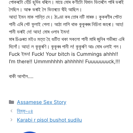
পোকৰটো হেঁচি ছুদিব ধৰিলে। মায়ে মোৰ কণীটো যিমান ভিতৰলৈ পাৰি ভৰাই
লৈছিল। আৰু ভৰাই লৈ ভিতৰতে ঘঁহি আছিল।
আহ! ইমন মাক শান্তি দে। ঠাণ্ডা কৰ তোৰ নটি মাৰক। কুকৰণীৰ পেটত
পানী এৰি পেট ফুলাই পেলা। আঠা লাগি থাক কুকুৰৰৰ নিচিনা জহৰা। আহ!
পানী ভৰাই দে! আহ! মোৰ ওলাব ইমন!
মাৰ চিঞৰত মইও মত্ত হৈ গুটিত থকা সকলো পানী মাৰি জুনিৰ গভীৰত এৰি
দিলোঁ। আহ! ল কুকুৰণি। কুকুৰৰ পানী ল! কুকুৰণি আঃ মোৰ ওলাই গল।
Fuck ইমন! Fuck! Your bitch is Cummings ahhh!!
I’m there!! Ummmhhhh ahhhhh! Fuuuuuuuck,!!!
বাকী আগলৈ….
Categories
Assamese Sex Story
নিম্ফ-০৪
Karabi r pisol bushot sudilu