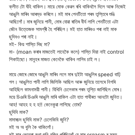
ক্লীত টো ঘঁহি থাকিল। মায়ে মোক কেৱল ৰখি থাকিবলৈ দিলে আৰু নিজেই
আঙুলি মাৰিব আৰম্ভ কৰিলে। মই মাৰ পেনটিতো পৰম তৃপ্তিৰে শুঙি
আছিলোঁ। মাৰ জুনিয়ে পানী, মোৰ যোৱা ৰাতিৰ বীৰ্য লাগি পেনটিতো এটা
জৌন উত্তেজক সামগ্ৰী হৈ পৰিছিল। মই হাত মাৰিবও পৰা নাই মাক
ছুদিবও পৰা নাই।
মই- কিয় শাস্তি দিছ মা?
মা- (moan কৰাৰ মাজতেই লাহেকৈ কলে) শাস্তি দিয়া নাই control
শিকাইছো। মানুহৰ মাজত কেনেকৈ থাকিব লাগিব চাই ল।
মায়ে জোৰে জোৰে আঙুলি মাৰিব ললে মাৰ দুইটা আঙুলিৰ speed বাঢ়ি
গল। আঙুলিত পানী লাগি জিলিকি আছিল আৰু জুনিয়ে তলেৰে নিগৰি
আহিছিল কামনাময়ী পানী। যিখিনি চেলেকাৰ পৰম তৃপ্তি জাগিছিল মোৰ।
ময়ে চিঞৰি চিঞৰি আঙুলি মাৰি থাকিল এটা হাত গাখীৰত আনটো জুনিত।
আহ! আহহ হ হ হ!! কেনেকুৱা লাগিছে তোৰ?
ছুদিবি মাক?
মাদাৰচদ ছুদিবি মাক? চেলেকিবি জুনি?
মই অ অ বুলি কৈ থাকিলোঁ।
মই মাৰ লেতেৰা কথা শুনি বুজিব পৰিছিলোঁ যে মাৰ orgasm ৰ সময়