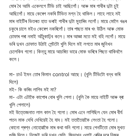
মোৰ থৈ আমি একেলগে টিভি চাই আছিলোঁ। আৰু মাৰ গাখীৰ দুটা চুই
আছিলোঁ। মায়ে কেৰেপ নকৰি টিভিত মগ্ন হৈ থাকিল। লাহে লাহে মই
মাৰ নাইটিৰ ভিতৰত হাত ভৰাই গাখীৰ দুটা মুহাৰিব ললোঁ। মায়ে মোলৈ খঙৰ
চকুৰে চালে মইও কেৰেপ নকৰিলোঁ। তাৰ পাছত মাৰ খং উঠিল আৰু মোক
চোফাৰ পৰা নমাই আঁঠুকাঢ়িব কলে। মাৰ আজ্ঞা মতে মই বহি ললোঁ। মায়ে
ভৰি দুখন চোফাত উঠাই পেন্টটো খুলি দিলে মই লগতে মাৰ জুনিখন
চেলেকিব গলো। কিন্তু মায়ে আচৰিত ভাৱে মোক ভৰিৰে পিছত থাকিবলৈ
কলে।
মা- চাওঁ ইমন তোৰ কিমান control আছে। (বুলি টিভিটো বন্ধ কৰি
দিলে)
মই- কি কৰিব লাগিব মই মা?
মা- এটা এটাকৈ কাপোৰ বোৰ খুলি পেলা। (বুলি কৈ মায়ে নাইটি আৰু ব্ৰা
খুলি পেলালে)
মই উত্তেজনাত লাল কাল হৈ গলো। মোৰ এনে লাগিছিল যেন মোৰ বীৰ্য
পতন মাক দেখি দেখিয়েই হৈ যাব। মই ততাতৈয়াকৈ লেংতা হৈ গলো।
কোনো প্ৰশ্ন নোহোৱাকৈ মাৰ কথা শুনি গলো। মায়ে পেনটিতো মোৰ মুখত
গুজি দিলে। নিজেই ভৰি দুখন মেলি, জিভাখন ওলাই ৰেন্দিৰ দৰে নিজৰ