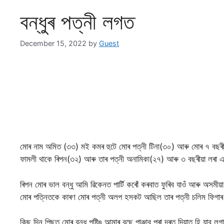
বন্ধুৰ পত্নী লগত
December 15, 2022
by
Guest
মোৰ নাম অমিত (৩৩) মই কমৰ হুটে মোৰ পত্নী টিনা(৩০) আৰু মোৰ ৭ বছৰী
ফামলী থাকে ৰিপন(৩২) আৰু তাৰ পত্নী অনামিকা(২৭) আৰু ৩ বছৰীয়া লৰা 
ৰিপন মোৰ ভাল বন্ধু আমি ৱিকেনত পাৰ্টি কৰোঁ কৰবাত ফুৰিব যাওঁ আৰু অসমী
মোৰ পত্নিতকে কাৰণ মোৰ পত্নী অলপ হসকট আছিল তাৰ পত্নী চলিম ফিগাৰ
কিছু দিন পিছত মোৰ বন্ধু পষ্টিঙ আমাৰ বছে পাঞ্জাব পৰা দূৰত দিয়াত হি য