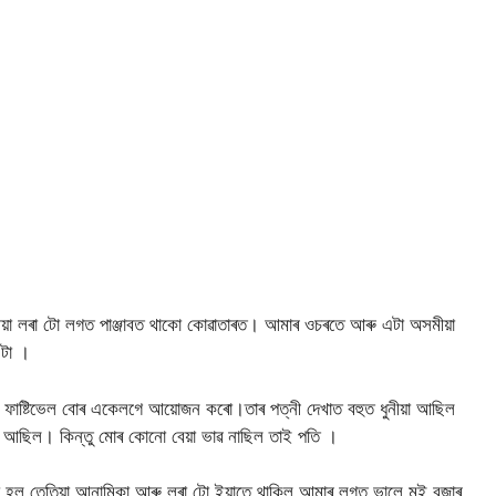
য়া লৰা টো লগত পাঞ্জাবত থাকো কোৱাতাৰত। আমাৰ ওচৰতে আৰু এটা অসমীয়া
এটা ।
য়া ফাষ্টিভেল বোৰ একেলগে আয়োজন কৰো।তাৰ পত্নী দেখাত বহুত ধুনীয়া আছিল
 আছিল। কিন্তু মোৰ কোনো বেয়া ভাৱ নাছিল তাই পতি ।
াব লগা হল তেতিয়া আনামিকা আৰু লৰা টো ইয়াতে থাকিল আমাৰ লগত ভালে মই বজাৰ