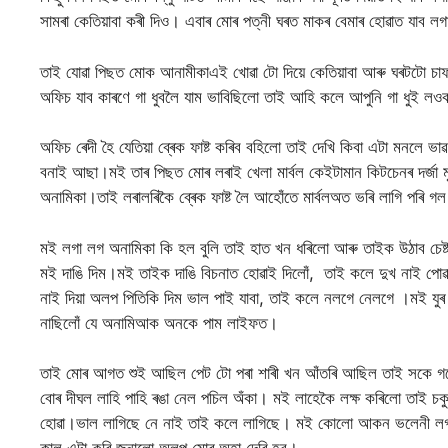
সামৰা কেতিয়াবা কৰী দিও। এবাৰ মোৰ পত্নী ঘৰত মাকৰ বেমাৰ হোৱাত যাব লগা
তাই যোৱা পিছত মোক আনামীকাএই খোৱা টো দিয়ে কেতিয়াবা আৰু ঘৰটটো চাফ
অফিচ যাব কাৰণে গা ধুবলৈ যাম ভাবিছিলো তাই আহি কলে আপুনি গা ধুই লওক
অফিচ ৰেদী হৈ যেতিয়া ব্ৰেক ফাষ্ট কৰিব বহিলো তাই দেখি কিবা এটা মনলে 
বনাই আছা।মই তাৰ পিছত মোৰ লৰাই খেলা মাৰ্বল কেইটামান কিটচেনৰ দৰ্জা ম
অনামিকা।তাই লৰালৰিকৈ ব্ৰেক ফাষ্ট লৈ আহোঁতে মাৰ্বলঅত ভৰি লাগি পৰি 
মই লগা লগ অনামিকা কি হল বুলি তাই হাত খন ধৰিলো আৰু তাইক উঠাব চেষ্ট
মই দাঙি দিম।মই তাইক দাঙি বিচনাত হোৱাই দিলোঁ, তাই কলে দুখ নাই পোৱ
নাই দিয়া অলপ পিতিকি দিম ভাল পাই যাবা, তাই কলে নলগে নেলগে ।মই যু
নাছিলোঁ যে অনামিআক অনকে পাম লাইফত।
তাই মোৰ আগত শুই আছিল পেট টো পৰা শাৰী খন আঁতৰি আছিল তাই সকে গমে
বোৰ দীঘল লাহি পাহি ৰঙা নেল পচিল অঁকা। মই লাহেকৈ লক্ষ কৰিলো তাই চকু 
হোৱা।ভাল লাগিছে নে নাই তাই কলে লাগিছে। মই কোলো আকন ভলেনী লগাই