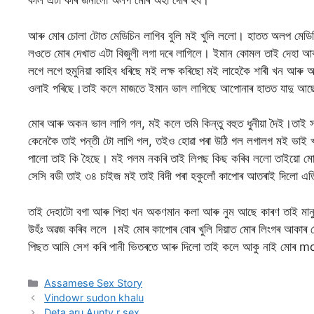
কাল এটা কৰি জনালো অলপ মোৰ অহা দেৰি হব।
আৰু মোৰ চোলা টোত মেডিচিন লাগিব বুলি মই খুলি ললো। হাতত অলপ মেডিচ
লওতে মোৰ দেখাত এটা বিজুলী লগা দৰে লাগিলে। ইমান কোমল তাই দেহা 
লগে লগে হুমুনিয়া কাহিব ধৰিছে মই লক্ষ কৰিছো মই লাহেকৈ শাৰী খন আৰ
ওলাই পৰিছে।তাই কলে মাজতে ইমান ভাল লাগিছে আপোনাৰ হাতত যাদু আ
মোৰ আৰু অকন ভাল লাগি গল, মই কলে তমি কিন্তু বহুত ধুনীয়া দৈই।তাই
কেনেকৈ তাই পন্তী টো লাগি গল, তইও হোৱা পৰা উঠি গল লগালগ মই ভাই খ
পালো তাই কি হৈছে। মই পলম নকৰি তাই লিপছ কিছ কৰিব ললো তাইয়ো মোক
সেসি বডী তাই ৩৪ চাইজ মই তাই বিদী পৰা হকুলোঁ কাপোৰ আতৰাই দিলো এতি
তাই দেহাটো বগা আৰু পিহা খন অকণমান কলা আৰু নুম আছে কাৰণ তাই মান
উহঁঃ অৱজ কৰিব ললে ।মই মোৰ কাপোৰ বোৰ খুলি দিয়াত মোৰ লিংগৰ আকাৰ 
পিছত আমি সেশ কৰি পানী ভিতৰতে আৰু দিলো তাই কলে আকু নাই মোৰ 
Categories
Assamese Sex Story
Vindowr sudon khalu
Deta aru Aunty r sex