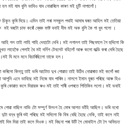
 হল মই যাম বুলি ভাবিও যাব নোৱাৰিলে কাৰণ মই চুটি নাপালোঁ।
 চিকুন কুৰি দিয়ে। এদিন তাই লৰা সস্কুল পথাই আমাৰ ঘৰত আহিল মই তেতিয়া
 মই ঘৰটো চাফ কৰোঁ ব্ৰেক ফাষ্ট বনাই দীম মই অক বুলি কৈ গা ধুব গলো ।
ভাৱ আহি গল তাই লাহি পাহি দেহাটো দেখি। মই লগালগ তাই পিছফালে গৈ হুদিলো কি
ুখত লাহেকৈ পেলাই থৈ মই দৰ্নিগ টেবলেট বহিলোঁ আৰু কলো জল্ডি কৰা দেৰি হৈছে
গল।মই যি মনে মনে বিচাৰিছিলো তাকে হল।
া কৰিলো কিন্তু তাই ভৰি আটোত দুখ পোৱাত তাই উঠিব নোৱাৰাত মই কলোঁ ৰবা
া আপুনি এনে ভাবিছে মই নিজে যাব পাৰিম। নালগে ইমান যুৰত পৰিছে আৰু হিও
ৰ কুৰি কোৱাত কলে দিয়ায়ক ৰুও মই তাই শাৰী ওপৰতে পিতিকিব ললো। মই ভবাই
 পোৱা নাছিল নাভি টো সম্পুৰ্ণ উলংগ হৈ মোৰ আগত ভাঁহি আছিল। ভৰি নখো
দুটা বন্ধ কুৰি শুই পৰিছে মই সদিলো কি বিষ বেছি হৈছে নেকি, তাই কলে নাই
 দিম দিয়া তাই কলে দিওক। মই বিছনা পৰা উটি গৈ মোবাইল টো লৈ অফিচত