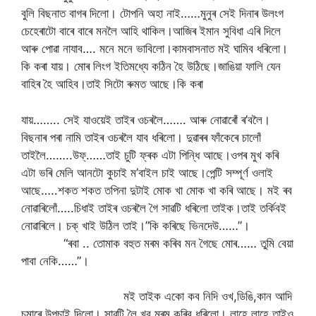
বুলি বিছনাত বাগৰ দিলো। টোপনি অহা নাই……মুনুৰ সেই দিনাৰ উলংগ
চেহেৰাটো বাৰে বাৰে মনলৈ আহি থাকিল।আজিৰ‌ ইমান সুবিধা এৰি দিলে
আৰু পোৱা নাযাব…. মনে মনে ভাবিলো।কামবাসনাত মই ঘামিব ধৰিলো।
কি কৰা যায়। মোৰ লিংগ ইতিমধ্যে কঠিন হৈ উঠিছে।জাঙিয়া ফালি যেন‌
বাহিৰ হৈ আহিব।তাই সিটো ৰুমত আছে।কি কৰা
যায়…….. সেই যাওয়েই তাইৰ ওচৰলৈ……. আৰু নোৱাৰোঁ ৰ’বলৈ।
বিছনাৰ পৰা নামি তাইৰ ওচৰলৈ যাব ধৰিলো। দুৱাৰৰ ফাঁকেৰে চালোঁ
তাইলৈ……..উফ্……তাই চুটি ফ্ৰক এটা পিন্ধি আছে।ওপৰ মুখ কৰি
এটা ভৰি মেলি আনটো কুচাই ম’বাইল চাই আছে।পেন্টি সম্পূৰ্ণ ওলাই
আছে…..শকত শকত তপিনা দুটাই মোক খা মোক খা কৰি আছে। মই ৰব
নোৱাৰিলোঁ…..চিধাই তাইৰ ওচৰলৈ গৈ সাৱটি ধৰিলো তাইক।তাই তৰ্কিবই
নোৱাৰিলে। চক্ খাই উঠিল তাই।”কি কৰিছে ভিনদেউ……”।
“ৰবা .. তোমাক বহুত মৰম কৰিব মন গৈছে মোৰ…… তুমি বেয়া
পাবা নেকি……”।
মই তাইক একো কব নিদি ওখ,ডিঙি,কান আদি
চুমাৰে উপচাই দিলো। সাৱটি লৈ খুব মৰম কৰিব ধৰিলো। লাহে লাহে তাইও