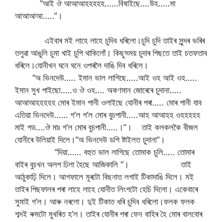
“আই ঔ আআআহহহহহ……বিষাইছে….উহ…..মা
আআআআ…..”।
এইবাৰ মই লাহে লাহে চুদিব ধৰিলো।চুদি চুদি তাইৰ সুন্দৰ ভৰিৰ
তলুৱা আঙুলি চুমা খাই চুপি থাকিলোঁ। কিছুসময় চুদাৰ পিছতে তাই চতফতাব
ধৰিলে।যোনীখন ঘনে ঘনে ওপৰলৈ দাঙি দিব ধৰিলে।
“অ ভিনদেউ….. ইমান ভাল লাগিছে…..আই ওহ আই ওহ…..
ইমান সুখ পাইছো…..ও ঔ ওহ…. অকণমান জোৰেৰে চুদানা…..
আআআহহহহহ মোৰ ইমান পানী ওলাইছে যোনীৰ পৰা….. মোৰ পানী যাব
এতিয়া ভিনদেউ…… গ’ল গ’ল মোৰ বুচপানী…..আহ আআহহ ওহহহহহ
মাই গড….ঔ মাঃ গ’ল মোৰ বুচপানী…..।”। তাই কলকলকৈ বীজল
যোনীৰে উলিয়াই দিলে।”অ ভিনদেউ ডগি ষ্টাইলত চুদানা”।
“দিয়া…… বহুত ভাল লাগিছে তোমাক চুলি….. তোমাৰ
বাইৰ বুচখন অলপ ঢিলা হৈছে আজিকালি “। তাই
আঠুকাঢ়ি দিলে। আগফালে মূৰটো বিছনাত লগাই টিকাদাঙি দিলে। মই
তাইৰ পিছফালৰ পৰা লাহে লাহে যোনীত লিংগটো হেচি দিলো। একেবাৰে
সুমাই গ’ল। আৰু নৰলো। দুই টিকাত ধৰি চুদিব ধৰিলো।ফলক ফলক‌
শব্দই ৰুমটো মুখৰিত হ’ল। তাইৰ যোনীৰ পৰা ফেন বাহিৰ হৈ মোৰ বালবোৰ