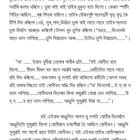
সহাঁৰি জনাব ধৰিলে। চুমা খাই খাই তাইৰ বুকুত হাত দিলো। কেৱল স্পৰ্টিং
পিন্ধি আছিল….ব্ৰা পিন্ধা নাছিল। তাইৰ যৌৱনপুষ্ট স্তনদুটি মৃদু মৃদু কৈ
টিপি দিব ধৰিলো।ওঠ, মুখ,গাল,ডিঙিত চুমা খাই লাহে লাহে তাইৰ স্তনত
চুমা দিবলৈ আৰম্ভ কৰিলোঁ।নিপল‌ খুব চুপিব ধৰিলো।”অহহ….ভিনদেউ
বহুত ভাল লাগিছে…..চুপি দিয়াচোন আৰু……ইটোও চুপি দিয়াচোন……”।
“অ’ ….. ইমান ধুনীয়া তোমাৰ গাখীৰ দুটা…..”মই যোনীত হাত
দিলো….. দীঘল দীঘল ঘন বালে আৱৰি আছে……কেটিটোত লাহে লাহে
ঘহি দিব ধৰিলো…. অকণমান থু লগাই ঘহি থাকিলো কটিটো।অলপ সময়
ঘহি থকাৰ পিছতে তাই যোনীখন দাঙি দিব ধৰিলে।”অ’ ভিনদেউ…ই ম্ মা ন
ভাল লাগিছে…..যোনীখনৰ ভিতৰত কিবা খজুৱতি হোৱা যেন লাগিছে……উ
হ্ হ ….ব হুত ভাল লাগিছে…… আঙুলি সুমুৱাই দিয়া না……”।
মই এইবাৰ আঙুলিত অলপ থু লগাই যোনীৰ ভিতৰলৈ
আঙুলিটো সুমুৱাই দিলো।যোনীৰসে চপচপীয়া হৈ আছিল যোনীখন। আঙুলি
সুমুৱাই গম পালোঁ বহুত টাইট যোনীখন। মই এইবাৰ তাইৰ যোনীপ্ৰদেশ