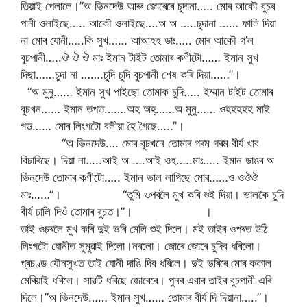
তিয়াই পেলালে।”অ ভিনদেউ আৰু জোৰেৰে চুদানা….. মোৰ আকৌ বুচৰ
পানী ওলাইছে….. আকৌ ওলাইছে….অ অ …..চুদানা …… ফালি দিয়া
না মোৰ যোনী…..কি সুখ…… আআহহ ডাঃ….. মোৰ আকৌ গ’ল
বুচপানী…..ঔ ঔ ঔ মাঃ ইমান টাইট তোমাৰ কণীটো…… ইমান সুখ
দিছা……চুদা না …….চুদি চুদি বুচপানী শেষ কৰি দিয়া……”।
“অ মুনু…… ইমান সুখ পাইছো তোমাক চুদি….. ইম্মান টাইট তোমাৰ
বুচখন…… ইমান তপত…….অহ অহ্……অ মুনু…… ওহহহহহ মাই
গড…… মোৰ লিংগটো বলীয়া হৈ গৈছে…..”।
“অ ভিনদেউ…. মোৰ বুচখনে তোমাৰ গৰম গৰম বীৰ্য খাব
বিচাৰিছে। দিয়া না…..আই অ ….আই ওহ…..মাঃ….. ইমান ডাঙৰ অ
ভিনদেউ তোমাৰ কণীটো….. ইমান ভাল লাগিছে মোৰ……ও ওঔঔ
মাঃ……”। “তুমি ওপৰলৈ মুখ কৰি শুই দিয়া। ভালকৈ চুদি
বীৰ্য ঢালি দিওঁ তোমাৰ বুচত।”। ‌।
তাই ওচৰলৈ মুখ কৰি দুই ভৰি মেলি শুই দিলে। মই তাইৰ ওপৰত উঠি
লিংগটো যোনীত সুমুৱাই দিলো।নৰলো। জোৰে জোৰে চুদিব ধৰিলো।
প্ৰচণ্ড যৌনসুখত তাই যোনী দাঙি দিব ধৰিলে। দুই ভৰিৰে মোৰ ককাল
মেৰিয়াই ধৰিলে। সাৱটি ধৰিছে জোৰেৰে। পুনৰ এবাৰ তাইৰ বুচপানী এৰি
দিলে।”অ ভিনদেউ…… ইমান সুখ…… তোমাৰ বীৰ্য দি দিয়ানা…..”।