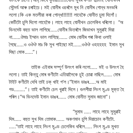
ভালকৈ চালোঁ।আহ্ কিযে ধুনীয়া!!!!!!যোনী মুখৰ‌ কপাট দুচটাই যোনীখনৰ
সৌন্দৰ্য আৰু চৰাইচে। মই যোনীৰ ওচৰলৈ মুখ নি যোনীৰ‌ গোন্ধ মনভৰি
ললো।কি এক মতলীয়া কৰা গোন্ধ!!!!!!! লাহেকৈ যোনীত চুমা দিলোঁ।
কেটিটো চুপি দিলো লাহেকৈ। লাহে লাহে যোনীখন চেলেকিব ধৰিলো। “অ
ভিনদেউ বহুত ভাল লাগিছে…..যোনীৰ‌ ভিতৰলৈ জিভাখন সুমুৱাই দিয়া
না……ঔমাঃ ইম্মান ভাল লাগিছে…… মোৰ যোনীৰ পৰা কিবা ওলাই
গৈছে…..ও ওঔঔ মাঃ কি সুখ পাইছো মই……ওঔঔ ওহহহহহ ইমান‌ সুখ
দিছা মোক……”।
তাইক এইবাৰ সম্পূৰ্ণ উলংগ কৰি ললো….. মই ও উলংগ হৈ
ললো। তাই কিন্তু মোৰ কণীটো এতিয়ালৈকে চুই চোৱা নাছিল…… মোৰ
টাইট কণীটো‌ দেখি তাই চক্ খাই গ’ল।”ইমান‌ ডাঙৰ…..অ মাই
গড……..”। তাই কণীটো চেল খুৱাই দিলে। গুলপীয়া লিংগ মুণ্ড মুক্ত হৈ
পৰিল।”অ ভিনদেউ ইমান ডাঙৰ…… মোৰ যোনীত সুমাব জানো”।
“সুমাব ….. লাহে লাহে সুমুৱাই
দিম….. বহুত সুখ দিম তোমাক…… অকণমান চুপি দিয়াচোন কণীটো.
…..”তাই লাহে লাহে লিংগ মুণ্ড চেলেকিব ধৰিলে….. লিংগ মুণ্ড মুখত