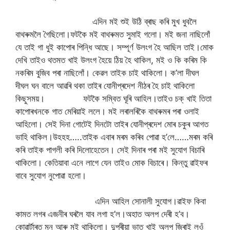
এদিন মই শুই উঠি ব্ৰাছ কৰি মুখ ধুবলৈ
বাথৰুমলৈ গৈছিলো।ফটকৈ মই বাথৰুমত সুমাই গলো। মই জনা নাছিলোঁ
যে তাই গা ধুই কাপোৰ পিন্ধি আছে। সম্পূৰ্ণ উলংগ হৈ আছিল তাই।মোক
দেখি তাইও থতমত খাই উলংগ হৈয়ে ঠিয় হৈ থাকিল, মই ও কি কৰিম কি
নকৰিম বুজিব পৰা নাছিলোঁ। কেৱল তাইক চাই থাকিলো। ক’লা দীঘল
দীঘল ঘন বালে আৱৰি থকা তাইৰ যোনীপ্ৰদেশ নীঠৰ হৈ চাই থাকিলো
কিছুসময়। ফটকৈ সম্বিত ঘূৰি আহিল।তাইও চক্ খাই তিতা
কাপোৰখনকে গাত মেৰিয়াই ললে। মই লৰালৰিকৈ বাথৰুমৰ পৰা ওলাই
আহিলো। সেই দিনা গোটেই দিনটো তাইৰ যোনীপ্ৰদেশ মোৰ চকুৰ আগত
ভাহি থাকিল।উহহহ…..তাইক এবাৰ মৰম কৰিব পোৱা হ’লে……মৰম কৰি
কৰি তাইক পাগলী কৰি দিলোহেতেন। সেই দিনাৰ পৰা মই সুযোগ বিচাৰি
থাকিলো। কেতিয়াবা এনে লাগে যেন তাইও মোক বিচাৰে। কিন্তু ৱাইফৰ
বাবে সুযোগ নুপোৱা হলো।
এদিন আহিল সোনালী সুযোগ।ৱাইফ কিবা
কামত লগৰ এজনীৰ ঘৰলৈ যাব লগা হ’ল।অহাত অলপ দেৰী হ’ব।
কোৱাৰ্টাৰত মুনু আৰু মই থাকিলো। দুপৰীয়া ভাত খাই অলপ জিৰাই লওঁ