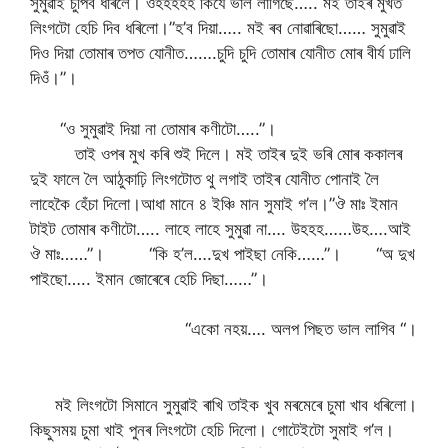
সুমুৱাই চুপিব ধৰিলে। ওহহহহহ কিযে ভাল লাগিছে….. মই তাইৰ মুখত
লিংগটো হেচি দিব ধৰিলো।”হ’ব দিয়া….. মই ৰব নোৱাৰিছো…… সুমুৱাই
দিও দিয়া তোমাৰ তপত যোনীত…….চুদি চুদি তোমাৰ যোনীত মোৰ বীৰ্য ঢালি
দিওঁ।”।
“ও সুমুৱাই দিয়া না তোমাৰ কণীটো…..”।
তাই ওপৰ মুখ কৰি শুই দিলে। মই তাইৰ দুই ভৰি মোৰ ককালৰ
দুই ফালে লৈ আঠুকাঢ়ি লিংগটোত থু লগাই তাইৰ যোনীত পোনাই লৈ
লাহেকৈ হেঁচা দিলো।আধা মানে ৪ ইঞ্চি মান সুমাই গ’ল।”ঔ মাঃ ইমান
টাইট তোমাৰ কণীটো….. লাহে লাহে সুমুৱা না…. উহহহ……উহ….আই
ঔ মাঃ……”। “কি হ’ল….দুখ পাইছা নেকি……”। “অ দুখ
পাইছো….. ইমান জোৰেৰে হেচি দিছা……”।
“একো নহয়…. অলপ পিছত ভাল লাগিব “।
মই লিংগটো সিমানে সুমুৱাই ৰাখি তাইক খুব মৰমেৰে চুমা খাব ধৰিলো।
কিছুসময় চুমা খাই পুনৰ লিংগটো হেচি দিলো। গোটেইটো সুমাই গ’ল।