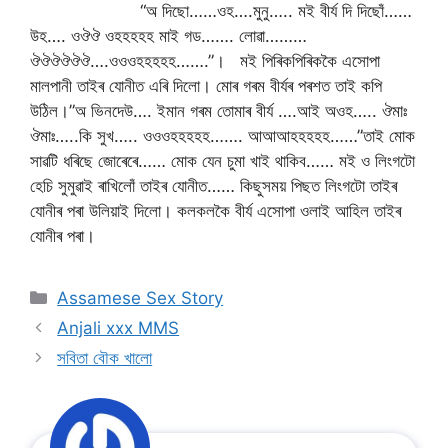
“অ দিছো……ওহ….মুনু….. মই বীৰ্য দি দিছোঁ……
উহ…. ওঔঔ ওহহহহহ মাই গড……. লোৱা………
ঔঔঔঔঔঔ….ওওওহহহহহ…….”। মই পিৰিকপিৰিককৈ এসোপা
মালপানী তাইৰ যোনীত এৰি দিলো। মোৰ গৰম বীৰ্যৰ পৰশত তাই কপি
উঠিল।”অ ভিনদেউ…. ইমান গৰম তোমাৰ বীৰ্য ….আই অওহ….. ঔমাঃ
ঔমাঃ…..কি সুখ….. ওওওহহহহহ……. আআআহহহহহ……”তাই মোক
সাৱটি ধৰিছে জোৰেৰে…… মোক যেন চুমা খাই থাকিব…… মই ও লিংগটো
হেচি সুমুৱাই ৰাখিলোঁ তাইৰ যোনীত…… কিছুসময় পিছত লিংগটো তাইৰ
যোনীৰ পৰা উলিয়াই দিলো। কলকলকৈ বীৰ্য এসোপা ওলাই আহিল তাইৰ
যোনীৰ পৰা।
Categories
Assamese Sex Story
Anjali xxx MMS
সবিতা বৌক খালো