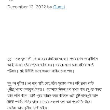
December 12, 2022
by
Guest
মুনু। সৰু খুলশালী।বি.এ ২য় চেমিষ্টাৰত আছে। প্ৰায় মোৰ কোৱাৰ্টাৰলৈ
আহি থাকে।১/২ সপ্তাহ থাকি যায়। বায়েক মানে মোৰ ৱাইফে মাতি
পঠিয়ায়। মই ডিউতি গ’লে অকলে থাকিব বেয়া পায়।
মুনু বৰ ধুনীয়া।ওখ পাখ লাহি দেহ,উঠন সুদৌল বক্ষ।ভৰি দুখন অতি
ধুনীয়া,শকত কলাফুল,নিমজ। একেবাৰে নিমজ বগা দুখন গাল।মুখত ঈষত
হাহি লাগি থাকে।তাই প্ৰায় আমাৰ ঘৰত থাকিলে এটা চুটি হাফপেন্ট আৰু
টাইট স্পৰ্টিং পিন্ধি থাকে। দেহৰ সকলো খলা বমা প্ৰকট হৈ উঠে।
তেতিয়া আৰু ধুনীয়া দেখি তাইক।