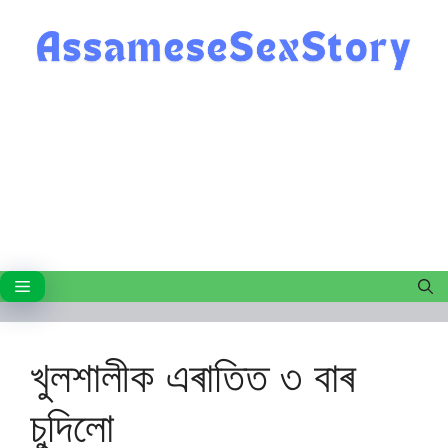
Skip
to
content
Menu
খুলশালীক এৰাতিত ৩ বাৰ
চুদিলো