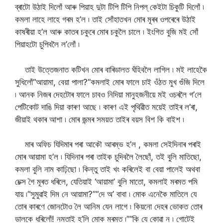
ব্ৰাটো উঠাই দিলোঁ আৰু পিয়াহ দুটা টিপি টিপি নিপল্ কেইটা চিকুটি দিলোঁ ৷
কমলা লাহে লাহে গৰম হ’ল ৷ তাই সোঁহাতখন মোৰ মূৰৰ ওপৰেৰে উঠাই
কাষৰীয়া হ’ল আৰু কাতৰ চকুৰে মোৰ চকুলৈ চালে ৷ ইংগিত বুজি মই সোঁ
পিয়াহটো চুপিবলৈ ল’লোঁ ৷
তাই উত্তেজনাত কটিখন মোৰ বাৰিডালত ঘঁহিবলৈ লাগিল ৷ মই লাহেকৈ
সুধিলোঁ“আয়ামা, বেয়া পালা?”কমলাই মোৰ ফালে চাই ওঁঠত মুখ গুঁজি দিলে
৷ আনক নিজৰ দেহটোৰ ফালে চাবও নিদিয়া মানুহজনীয়ে মই ওচৰলৈ গ’লে
পেটিকোট দাঙি দিয়া কাৰণ আছে ৷ কাৰণ এই পৃথিৱীত ময়েই তাইৰ ল’ৰা,
জীয়াই থকাৰ আশা ৷ মোৰ জন্মৰ সময়ত তাইৰ বয়স বিশ কি বাইশ ৷
মাৰ অফিচ যিদিমাৰ পৰা আকৌ আৰম্ভ হ’ল , কমলা সেইদিনাৰ পৰাই
মোৰ আয়ামা হ’ল ৷ যিদিনাৰ পৰা তাইক চুদিবলৈ লৈছোঁ, তই বুলি মাতিছো,
কমলা বুলি নাম কাঢ়িছো ৷ কিন্তু তাই খং কৰিলেই বা বেয়া পালেই অথবা
চেক্স গৈ মূৰত ধৰিলে, যেতিয়াই ‘আয়ামা’ বুলি মাতো, কমলাই মৰমত পমি
যায় ৷“সুমুৱাই দিম নে আয়ামা?”“দে অ’ বাবা ৷ মোক এনেকৈ মাতিলে যে
তোৰ কাৰণে জোনটোও লৈ আনিম যেন লাগে ৷ কিয়নো দেহৰ ভোকত তোৰ
ডালকে ধৰিলোঁ! নমতাই হ’লি মোক মৰমত ৷”“কি যে কোৱা ন ৷ গোটেই