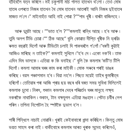
হাঁহিবলৈ যত্ন কৰিলে ৷ মই চকুপানী মচি গালত হাতখন থ’লো ৷ তেওঁ মোৰ
হাতৰ ওপৰতে নিজৰ হাতখন থৈ মোৰ হাতখন আতৰাই আনি নিজৰ দুইহাতৰ
মাজত ল’লে ৷” মাইনাহঁত আহি নাই পোৱা ?”“পাব খুৰী ৷ বাৰটা বাজিলহে ৷
আৰু দুঘন্টা আছে ৷ ““ভাত হ’ল ?”“কমলাই ৰান্ধি আছে ৷ হ’ব আৰু ৷
তুমি অলপ টিভি চোৱা ৷”” ঠিক আছে” বুলি কোৱাত দীপ্তি খুৰীক নি ড্ৰয়িং
ৰুমত বহুৱাই দিলোঁ আৰু টিভিটো চলাই দি পাকঘৰলৈ গ’লোঁ ৷“ধৰণী কুট্টাই
আজিও মাৰিছে ন তাইক?” কমলাই সুধিলে ৷“হ’ব দে ৷ একো নক’বি ৷ তাক
এদিন দিম ভালকে ৷ এতিয়া ক কি বনাইছ ৷” বুলি কৈ কমলাৰ ‘কটি’ত টিপি
দিলোঁ ৷ কমলা আমাৰ ঘৰৰ কাম কৰা মাইকী ৷ মোক সৰুৰে পৰাই ডাঙৰ
কৰিছে ৷ বয়স পঞ্চাশমান হ’ব ৷ বিয়া নহ’ল ৷ পিছত ময়েই তাইৰ কুমাৰীত্ব
হৰিলোঁ ৷ তেতিয়াৰ পৰা আজি প্ৰায় ছয় বছৰ ধৰি ঘৰত সময় সুবিধা মিলিলেই
কমলাক চুদো ৷ নিৰস, শুকান কমলাৰ দেহৰ পৰিৱৰ্তন ঘৰৰ মানুহে লক্ষ্য
নকৰাকৈ নাথাকিল ৷ শুকান, টান বক্ষযুগল এতিয়া মঙহাল ৷ পেটত চৰ্বীৰ লেপ
পৰিল ৷ তপিনা নিপোটল হৈ স্পষ্টকৈ দুভাগ হ’ল ৷
শাৰী পিন্ধিলে নাচাই নোৱাৰি ৷ খুৰাই কেইবাবাৰো ধান্দা কৰিছিল ৷ কিন্তু মোৰ
ভয়ত সাহস কৰা নাই ৷ বাকীবোৰে কমলাৰ আৰত খুৰাক সন্দেহ কৰিলেওঁ,