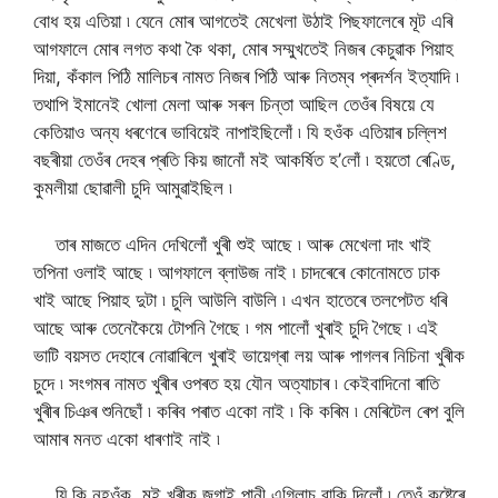
বোধ হয় এতিয়া ৷ যেনে মোৰ আগতেই মেখেলা উঠাই পিছফালেৰে মূট এৰি
আগফালে মোৰ লগত কথা কৈ থকা, মোৰ সম্মুখতেই নিজৰ কেচুৱাক পিয়াহ
দিয়া, কঁকাল পিঠি মালিচৰ নামত নিজৰ পিঠি আৰু নিতম্ব প্ৰদৰ্শন ইত্যাদি ৷
তথাপি ইমানেই খোলা মেলা আৰু সৰল চিন্তা আছিল তেওঁৰ বিষয়ে যে
কেতিয়াও অন্য ধৰণেৰে ভাবিয়েই নাপাইছিলোঁ ৷ যি হওঁক এতিয়াৰ চল্লিশ
বছৰীয়া তেওঁৰ দেহৰ প্ৰতি কিয় জানোঁ মই আকৰ্ষিত হ’লোঁ ৷ হয়তো ৰেণ্ডি,
কুমলীয়া ছোৱালী চুদি আমুৱাইছিল ৷
তাৰ মাজতে এদিন দেখিলোঁ খুৰী শুই আছে ৷ আৰু মেখেলা দাং খাই
তপিনা ওলাই আছে ৷ আগফালে ব্লাউজ নাই ৷ চাদৰেৰে কোনোমতে ঢাক
খাই আছে পিয়াহ দুটা ৷ চুলি আউলি বাউলি ৷ এখন হাতেৰে তলপেটত ধৰি
আছে আৰু তেনেকৈয়ে টোপনি গৈছে ৷ গম পালোঁ খুৰাই চুদি গৈছে ৷ এই
ভাটি বয়সত দেহাৰে নোৱাৰিলে খুৰাই ভায়েগ্ৰা লয় আৰু পাগলৰ নিচিনা খুৰীক
চুদে ৷ সংগমৰ নামত খুৰীৰ ওপৰত হয় যৌন অত্যাচাৰ ৷ কেইবাদিনো ৰাতি
খুৰীৰ চিঞৰ শুনিছোঁ ৷ কৰিব পৰাত একো নাই ৷ কি কৰিম ৷ মেৰিটেল ৰেপ বুলি
আমাৰ মনত একো ধাৰণাই নাই ৷
যি কি নহওঁক, মই খুৰীক জগাই পানী এগিলাচ বাকি দিলোঁ ৷ তেওঁ কষ্টেৰে