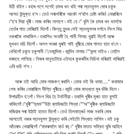
উঠি বহিল ৷ বহাৰ লগে লগেই চাদৰ খন খহি পৰা স্তনযুগল মোৰ চকুৰ
আগত উন্মুক্ত হ’ল ৷ তেওঁ লৰালৰিকৈ আকৌ ল’বলৈ চেষ্টা কৰিওঁ নোৱাৰিলে
৷“হ’ব দিয়া খুৰী ৷ লাজ কৰিব নালাগে ৷ মই হে ৷“ বুলি কৈ চাদৰ খন ভালকৈ
তেওঁৰ গাত মেৰিয়াই দিলোঁ ৷ কিন্তু সুন্দৰ সেই স্তনযুগলৰ দৰ্শনে লিংগ থিয়
নকৰাকৈ নাথাকিল ৷ তথাপিও সংযমী হৈ পানী গিলাচ খুৱাই দিলোঁ আৰু
মুখখন মচি দিলোঁ ৷ অলপ সংজ্ঞা ঘুৰাই পাই খুৰীয়ে মোৰ গালত হাত থ’লে ৷
দেখিলোঁ চকুত চকুপানী ৷“নেকান্দিবা ৷ কান্দিব নাপায় ৷““কন্দা নাইও ৷ তোলৈ
মৰমহে লাগিছে ৷ নিজৰ মানুহটোৱে এইদৰে কুকৰনীৰ নিচিনা মৰিয়াই মাৰিয়াই
এৰি গুচি গ’ল ৷
আৰু তই আহি মোৰ লাজকণ্ ৰখালি ৷ তোক মই কি ভাষা….“ কথাষাৰ
শেষ কৰিব নোৱাৰিলে দীপ্তি খুৰীয়ে ৷ কান্দি মোৰ কান্ধতে মূৰ গুঁজি দিলে ৷
উপায়হীন হ’লোঁ ৷ লিংগ থিয় হৈ টনটনীয়া ৷ তথাপি খুৰীৰ মূৰত হাত বুলাই
থাকিলোঁ ৷“খুৰী”“হুমম”“উঠা ব্লাউজটো পিন্ধা ৷““অ’”খুৰীক ব্লাউজটো
মজিয়াৰ পৰা উঠাই হাতত দিলোঁ ৷ তেওঁ তিলমাত্ৰওঁ লাজ নকৰি মোৰ
আগতেই নজৰ স্তনযুগল উন্মুক্ত কৰি সেইটো পিন্ধাত লাগিল ৷ মই চকু
আঁতৰাব নোৱাৰিলোঁ ৷“বাথৰুমলৈ যাওঁ ৰহ্ ৷” খুৰীৰ মাতত সম্বিত ঘুৰি আহিল
৷“অ‘ উঠা” বুলি সোঁহাতখনত ধৰি থিয়া কৰাই দিলোঁ ৷”“ও প্ৰভু…… ” বুলি