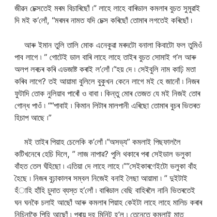
জীৱন চেক্সতেই মৰম বিচাৰিছোঁ ৷” লাহে লাহে বাৰিডাল কমলাৰ বুচত সুমুৱাই
দি মই ক’লোঁ, “মৰমৰ নামত যদি চেক্স কৰিছোঁ তোমাৰ লগতেই কৰিছোঁ ৷
আৰু ইমান তুলি তালি মোক এনেকুৱা মৰদটো বনালা কিবাটো ফল তুমিওঁ
পাব লাগে ৷ ” গোটেই ডাল বাৰি লাহে লাহে তাইৰ বুচত সোমাই গ’ল আৰু
অলপ লৰচৰ কৰি এডজাষ্ট কৰাই ল’লোঁ ৷“হয় দে ৷ সেইবুলি নাম কাঢ়ি মতা
কৰিব লাগে? তই আয়ামা বুলিলে বুকুখন কেনে লাগে মই হে জানোঁ ৷ নিজৰ
ফুটাদি তোক নুলিয়াব পাৰোঁ ও বাবা ৷ কিন্তু মোৰ তেজত যে মই নিজই তোৰ
গোন্ধ পাওঁ ৷ ““পাবাই ৷ কিমান লিটাৰ মালপানী এৰিছো তোমাৰ বুচৰ ভিতৰত
হিচাপ আছে ৷”
মই তাইৰ পিয়াহ চেলেকি ক’লোঁ ৷“অসভ্য” কমলাই পিছফাললৈ
কটিখনেৰে হেচি দিলে, ” লাজ নাপাৱ? পুলি থকাৰে পৰা সেইডাল ভলুকা
বাঁহত তেল ঘঁহিছো ৷ এতিয়া দে লাহে লাহে ৷”“সেইকাৰণেইটো ভলুকা বাঁহ
হৈছে ৷ নিজৰ বুঢ়াকালৰ সম্বল নিজেই বনাই লৈছা আয়ামা ৷ ” দুইটাই
হঁাহি হাঁহি চুদাত ব্যস্ত হ’লোঁ ৷ বাৰিডাল বেছি বাহিৰলৈ নানি ভিতৰতেই
ঘন ঘনকৈ চলাই আছোঁ আৰু কমলাৰ পিয়াহ কেইটা লাহে লাহে মালিচ কৰাৰ
নিচিনাকৈ পিহি আছোঁ ৷ প্ৰায় দহ মিনিট হ’ল ৷ তেনেতে কমলাই মাত