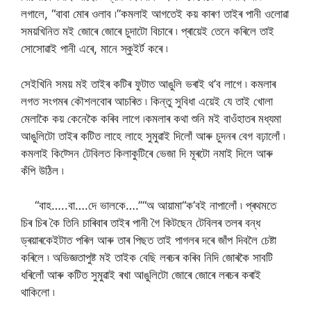
লগালে, “বাবা মোৰ ওলাব ৷”কমলাই আগতেই কয় কাৰণ তাইৰ পানী ওলোৱা
সময়খিনিত মই জোৰে জোৰে চুদাটো বিচাৰে ৷ প্ৰায়েই তেনে কৰিলে তাই
সোসোৱাই পানী এৰে, মানে স্কুইৰ্ট কৰে ৷
সেইখিনি সময় মই তাইৰ কটিৰ ফুটাত আঙুলি ভৰাই থ’ব লাগে ৷ কমলাৰ
লগত সংগমৰ কৌশলবোৰ আচৰিত ৷ কিন্তু সুবিধা এয়েই যে তাই খোলা
মেলাকৈ কয় কেনেকৈ কৰিব লাগে ৷কমলাৰ কথা শুনি মই বাওঁহাতৰ মধ্যমা
আঙুলিটো তাইৰ কটিত লাহে লাহে সুমুৱাই দিলোঁ আৰু চুদনৰ বেগ বঢ়ালোঁ ৷
কমলাই কিট্সেন টেবিলত কিলাকুটিৰে ভেজা দি মূৰটো নমাই দিলে আৰু
কঁপি উঠিল ৷
“বাহ…..বা….দে ভালকে….”“অ আয়ামা“ক’বই নাপালোঁ ৷ প্ৰথমতে
চিৰ চিৰ কৈ তিনি চাৰিবাৰ তাইৰ পানী গৈ কিটছেন টেবিলৰ তলৰ বন্ধ
ড্ৰয়াৰকেইটাত পৰিল আৰু তাৰ পিছত তাই পাগলৰ দৰে জাঁপ দিবলৈ চেষ্টা
কৰিলে ৷ অভিজ্ঞতাপুষ্ট মই তাইক বেছি লৰচৰ কৰিব নিদি জোৰকৈ সাবটি
ধৰিলোঁ আৰু কটিত সুমুৱাই ৰখা আঙুলিটো জোৰে জোৰে লৰচৰ কৰাই
থাকিলো ৷