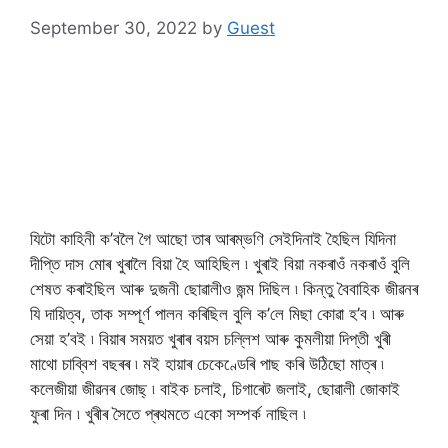
September 30, 2022
by
Guest
যিটো কাহিনী ক’বলৈ গৈ আছো তাৰ আৰম্ভণি সেইদিনাই হৈছিল যিদিনা
দীপ্তি দাস মোৰ খুৰালৈ বিয়া হৈ আহিছিল ৷ খুৰাই বিয়া নকৰাওঁ নকৰাওঁ বুলি
শেষত কৰাইছিল আৰু দুজনী ছোৱালীও জন্ম দিছিল ৷ কিন্তু বৈবাহিক জীৱনৰ
যি দায়িত্ব, তাক সম্পূৰ্ণ পালন কৰিছিল বুলি ক’লে মিছা কোৱা হ’ব ৷ আৰু
সেয়া হ’বই ৷ বিয়াৰ সময়ত খুৰাৰ বয়স চল্লিশ আৰু কুমলীয়া দিপ্তী খুৰী
মাথো চাব্বিশ বছৰৰ ৷ মই হায়াৰ চেকেণ্ডেৰি পাছ কৰি উঠিছো মাত্ৰ ৷
কলেজীয়া জীৱনৰ জোছ্ ৷ বাইক চলাই, চিগাৰেট জলাই, ছোৱালী জোকাই
ফুৰা দিন ৷ খুৰীৰ সৈতে প্ৰথমতে একো সম্পৰ্ক নাছিল ৷