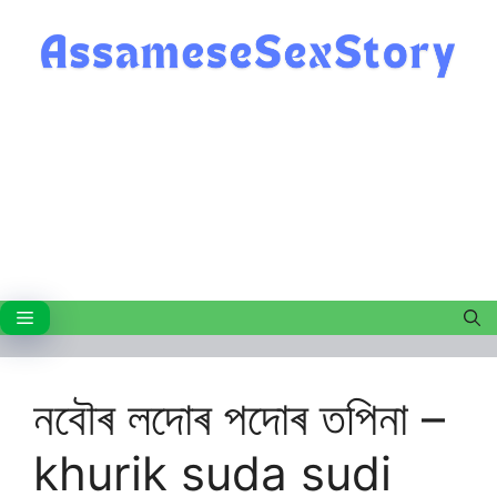
Skip
to
content
Menu
নবৌৰ লদোৰ পদোৰ তপিনা –
khurik suda sudi