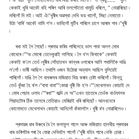
কেকাই খুৰি আকৌ বহি পৰিল আৰি তলপেটতো খামুচি ধৰিলে, ” নোৱাৰিছো ৷
মৰিলোঁ দি মই ৷ আই ঐ৷”খুৰীৰ অৱস্থা দেখি ভয় খালোঁ, মিছা নেমাতো ৷
উঠা ‘বাৰি’ আকৌ নামি গ’ল ৷ ভাবিলোঁ মূটিব পাৰিলে চাগে আৰাম পাব ৷“খুৰী
৷
ৰখা মই লৈ গৈছোঁ ৷ প্ৰসাৱ কৰিব পাৰিলেহে ভাল পাবা অলপ মোৰ
বোধেৰে ৷”“অ মোৰো তেনেকুৱাই লাগিছে ৷ লৈ ব’ল কিবাকে” কেকাই
কেকাই ক’লে তেওঁ ৷খুৰীৰ সোঁহাতখন কান্ধৰ ওপৰেৰে আনি পথালিকৈ দাঙি
ল’লোঁ ৷ ভাৰী আছিল ৷ তথাপি ওজন উঠোৱা অভ্যাস আছিল বুলিয়েই
পাৰিলোঁ ৷ দাঙি লৈ গৈ বাথৰুমৰ মজিয়াত থিয় কৰাব চেষ্টা কৰিলোঁ ৷ কিন্তু
তেওঁ কুঁজা হৈ ৰ’ল ৷“বাবা বাবা”“কোৱা খুৰী কি হ’ল ৷”“মেখেলাখন কোচাই দে
৷ মোৰ পেচাব ওলাব ৷”“ৰখা”” জল্দি দে অ’”এখন হাতেৰে তেওঁক বাওঁফালৰ
পিয়াহটোৰ ঠিক তলেৰে তেতিয়াও মেৰিয়াই ধৰি ৰাখিছোঁ ৷ আনখনেৰে
কোনোমতে মেখেলাখন কোচাই আনিলোঁ কঁকাললৈ ৷ খুৰী ৰ’ব নোৱাৰিলেও ৷
প্ৰসাৱৰ ধাৰ উৰুৰে বৈ গৈ কলাফুল পালে আৰু মজিয়াত হালধীয় প্ৰসাৱৰ
ধাৰ ভৰিপটাৰ পৰা বৈ যোৱা দেখিবলৈ পালোঁ ৷“খুৰী বহিব পাৰে নেকি চোৱা ৷