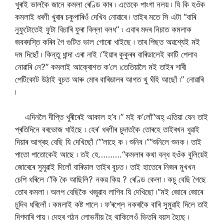
খুৰাই ভালকৈ জানে কমলা ৰেণ্ডি কাৰ ৷ এতেকে পাংগা নলয় ৷ যি কি হওঁক
কমলাই ধৰণী খুৰাৰ চকুপাৰিওঁ দেখিব নোৱাৰে ৷ তাইৰ মতে সি এটা “বাৰি
নুফুটোতেই ফুটা বিচাৰি ফুৰা বিল্লা বলধ” ৷ এবাৰ মদৰ নিচাত কমলাক
জবৰদস্তি কৰিব গৈ গুটিত ভাল গোৰো খাইছে ৷ তাৰ পিছত অৱশ্যেই মই
দম দিছোঁ ৷ কিন্তু ধান্দা এৰা নাই ৷“ইয়াৰ কুকুৰৰ বাৰিডালেই কাটি পেলাব
নোৱাৰি নে?” কমলাই আক্ৰোশত ক’লে ৷তেতিয়ালৈ মই তাইৰ শাৰী
পেটিকোট উঠাই বুচত আৰু মোৰ বাৰিডালৰ আগত থু ঘঁহি আছোঁ ৷” নোৱাৰি
৷
এদিনলৈ দীপ্তি খুৰীৰেই আকাল হ’ব ৷” মই ক’লোঁ“অহ্ এতিয়া যেন তাই
প্ৰতিদিনে বৰভোজ খাইছে ৷ হেৰ’ ধৰণীৰ চুদাতকৈ তোৰহে তাইৰখন ধুৱাই
দিয়াৰ আগ্ৰহ বেছি যি দেখিছোঁ ৷”“লাহে ক ৷ শুনিব ৷”“শুনিলে শুনক ৷ তাই
পাতো পাতোকেই আছে ৷ তই হে……….“কমলাৰ কথা বন্ধ হওঁক বুলিয়েই
জোৰেৰে সুমুৱাই দিলোঁ বাৰিডাল তাইৰ বুচত ৷ তাই হাতেৰে নিজৰ মুখখন
চেপি ধৰিলে ৷“কি কৈ আছিলি? নকৱ কিয় ? ৰেণ্ডি কেলা ৷ কচু বেছি গৈছে
তোৰ কমলা ৷ অলপ বেছিকৈ খজুৱাব লাগিব যি দেখিছো ৷“মই জোৰে জোৰে
চুদিব ধৰিলোঁ ৷ কমলাই কষ্ট পালে ৷ ফ’ৰপ্লে নকৰাকৈ বাৰি সুমুৱাই দিলে তাই
দিগদাৰি পায় ৷ দেহৰ গঠন লোভনীয় হৈ থাকিলেওঁ ভিতৰি বয়স হৈছে ৷