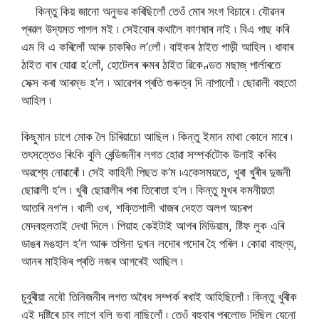
কিন্তু কিয় জানো অনুভৱ কৰিছিলোঁ তেওঁ মোৰ সংগ বিচাৰে ৷ যৌৱনৰ
প্ৰৱল উদ্যমত পাগল মই ৷ সেইবোৰ কথালৈ কাণষাৰ নাই ৷ বিএ পাছ কৰি
এম বি এ কৰিলোঁ আৰু চাকৰিও ল’লোঁ ৷ বাইকৰ ঠাইত গাড়ী আহিল ৷ ধাবাৰ
ঠাইত বাৰ যোৱা হ’লোঁ, হোটেলৰ ৰুমৰ ঠাইত ৱিকেণ্ডত মছাজ্ পাৰ্লাৰতে
সেক্স কৰা আৰম্ভ হ’ল ৷ আৱেগৰ প্ৰতি গুৰুত্ব দি নাপালোঁ ৷ ছোৱালী বহুতো
আহিল ৷
কিছুমান চাগে মোক লৈ চিৰিয়াচো আছিল ৷ কিন্তু ইমান মাথা কোনে মাৰে ৷
তৎসত্তেও ৰিংকি বুলি ৰেন্ডিজনীৰ লগত হোৱা সম্পৰ্কটোক উলাই কৰিব
অৱশ্যে নোৱাৰোঁ ৷ সেই কাহিনী পিছত ক’ম ৷একেসময়তে, খুৰা খুৰীৰ দুজনী
ছোৱালী হ’ল ৷ খুৰী ছোৱালীৰ পৰা তিৰোতা হ’ল ৷ কিন্তু মুখৰ কমনীয়তা
আতৰি নগ’ল ৷ খালী ওখ, শক্তিশালী খাজৰ দেহত অলপ অচৰপ
মেদবহুলতাই দেখা দিলে ৷ পিয়াহ কেইটাই আগৰ মিডিয়াম, ষ্টিফ লুক এৰি
ডাঙৰ মঙহাল হ’ল আৰু তপিনা দুখন লদোৰ পদোৰ হৈ পৰিল ৷ কোৱা বাহুল্য,
আনৰ মাইকিৰ প্ৰতি নজৰ আগৰেই আছিল ৷
চুবুৰীয়া নবৌ তিনিজনীৰ লগত অবৈধ সম্পৰ্ক ৰখাই আহিছিলোঁ ৷ কিন্তু খুৰীক
এই দৃষ্টিৰে চাব লাগে বুলি ভবা নাছিলোঁ ৷ তেওঁ বহুবাৰ প্ৰলোভ দিছিল যেনো