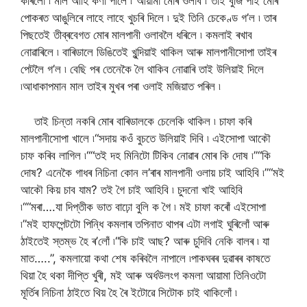
কৰিলোঁ ৷ মাল আহি কণী পালে ৷“আয়ামা মোৰ ওলাব ৷”তাই বুজি পাই মোৰ
পোকৰত আঙুলিৰে লাহে লাহে খুচৰি দিলে ৷ দুই তিনি চেকেণ্ড গ’ল ৷ তাৰ
পিছতেই তীব্ৰবেগত মোৰ মালপানী ওলাবলৈ ধৰিলে ৷ কমলাই ৰখাব
নোৱাৰিলে ৷ বাৰিডালে ডিঙিতেই খুন্দিয়াই থাকিল আৰু মালপানীসোপা তাইৰ
পেটলৈ গ’ল ৷ বেছি পৰ তেনেকৈ লৈ থাকিব নোৱাৰি তাই উলিয়াই দিলে
৷আধাকাপমান মাল তাইৰ মুখৰ পৰা ওলাই মজিয়াত পৰিল ৷
তাই চিন্তা নকৰি মোৰ বাৰিডালকে চেলেকি থাকিল ৷ চাফা কৰি
মালপানীসোপা খালে ৷“সদায় কওঁ বুচতে উলিয়াই দিবি ৷ এইসোপা আকৌ
চাফ কৰিব লাগিল ৷““তই দহ মিনিটো টিকিব নোৱাৰ মোৰ কি দোষ ৷”“কি
দোষ? এনেকৈ গাধৰ নিচিনা কোন ল’ৰাৰ মালপানী ওলায় চাই আহিবি ৷”“মই
আকৌ কিয় চাব যাম? তই গৈ চাই আহিবি ৷ চুদনো খাই আহিবি
৷““মৰা….যা দিপ্তীক ভাত বাঢ়ো বুলি ক গৈ ৷ মই চাফা কৰোঁ এইসোপা
৷”মই হাফপেন্টটো পিন্ধি কমলাৰ তপিনাত থাপৰ এটা লগাই ঘুৰিলোঁ আৰু
ঠাইতেই স্তম্ভ হৈ ৰ’লোঁ ৷“কি চাই আছ? আৰু চুদিবি নেকি বালৰ ৷ যা
মাত…..”, কমলায়ো কথা শেষ কৰিবলৈ নাপালে ৷পাকঘৰৰ দুৱাৰৰ কাষতে
থিয়া হৈ থকা দীপ্তি খুৰী, মই আৰু অৰ্ধউলংগ কমলা আয়ামা তিনিওটো
মূৰ্তিৰ নিচিনা ঠাইতে থিয় হৈ ৰৈ ইটোৱে সিটোক চাই থাকিলোঁ ৷