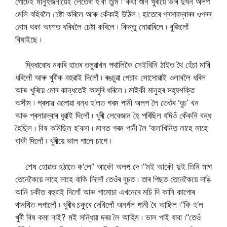
গোটেই মানুহজনীয়েই লেতেৰা হ’বা তুমি ৷”কথা শুনি খুৰীয়ে ভৰি দুখন অলপ
মেলি বহিবলৈ চেষ্টা কৰিলে আৰু কেঁকাই উঠিল ৷ হাতেৰে প্ৰসাৱদ্বাৰৰ ওপৰৰ
নোম থকা অংশত ধৰিবলৈ চেষ্টা কৰিলে ৷ কিন্তু নোৱাৰিলে ৷ বুজিলোঁ
বিষাইছে ৷
দ্বিধাবোধ নকৰি হাতৰ তলুৱাখন পথালিকৈ সেইখিনি ঠাইত থৈ হেঁচা মাৰি
ধৰিলোঁ আৰু খুৰীক বহুৱাই দিলোঁ ৷ ৰঙচুৱা পেচাব সোসোৱাই ওলাবলৈ ধৰিল
আৰু খুৰিয়ে মোৰ কান্ধতেই কামুৰি ধৰিলে ৷ মাইকী মানুহৰ সহ্যশক্তি
অসীম ৷ প্ৰসাৱ ওলোৱা বন্ধ হ’লত গৰম পানী অলপ লৈ তেওঁৰ ‘বুচ’ খন
আৰু প্ৰসাৱদ্বাৰ ধুৱাই দিলোঁ ৷ খুৰী লেবেজান হৈ পৰিছিল যদিওঁ কেঁকনি বন্ধ
হৈছিল ৷ বিষ কমিছিল হ’বলা ৷ মাগত গৰম পানী লৈ ‘বাল’খিনিত লাহে লাহে
বাকী দিলোঁ ৷ খুৰীয়ে ভাল পালে চাগে ৷
শেষ হোৱাত হঠাতে ক’লে” আকৌ অলপ দে ৷”মই আকৌ দুই তিনি মাগ
তেনেকৈয়ে লাহে লাহে বাকি দিলোঁ তেওঁৰ বুচত ৷ তাৰ পিছত তেনেকৈয়ে দাঙি
আনি চকীত বহুৱাই দিলোঁ আৰু গামোচা এখনেৰে মচি দি কানি কাপোৰ
থানথিত লগালোঁ ৷ খুৰীৰ চকুৰে দেখিলোঁ অনৰ্গল পানী বৈ আছিল ৷“কি হ’ল
খুৰী বিষ কমা নাই? মই সন্ধিয়া দৰৱ লৈ আহিম ৷ ভাল পাই যাবা ৷”তেওঁ