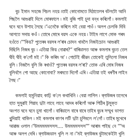
বুচ ইমান সহজে পিচল নহয় ৷তাই কোনোমতে মিঠাতেলৰ বটলটো আনি
পিছলৈ আগুৱাই দিলে মোৰফালে ৷ মই বুজি পাই চুদা বন্ধ কৰিলোঁ ৷ কমলাই
ঘনে ঘনে উশাহ লৈছে ৷“এনেকৈ কৰিলে মই বেয়া পাওঁ ৷ অলপ চেলকি দিবি
আগতে সদায় কওঁ ৷ তোৰে মোৰে বয়স একে নহয় ৷ টাইম লাগে মোক গৰম
হওঁতে ৷”“কিয়? পুতেৰৰ বয়সৰ ল’ৰাৰ চোদন খাবলৈ নিজইচোন আগুৱাই
দিছিলি নিজৰ বুচ ৷ এতিয়া কিয় নোৱাৰ?” বাৰিডালত আৰু কমলাৰ বুচত তেল
ঘঁহি ঘঁহি ক’লোঁ মই ৷“ কি কৰিম অ‘ ৷ গোটেই জীৱন তোকেই তুলিলো নিজৰ
বুলি ৷ নিজলৈ বুলি কি ৰখাওঁ? পুতেৰৰ বয়সৰ ল’ৰা? তোক এৰি মোৰ নিজৰ
বুলিবলৈ পো আছে কোনোবা? মৰমতে দিলোঁ এৰি ৷ এতিয়া তই ধৰণীৰ লাইন
লৈছ ৷”
কমলাই হুমুনিয়াহ কাঢ়ি ক’লে কথাখিনি ৷ বেয়া লাগিল ৷ ব্লাউজৰ তলেৰে
হাত সুমুৱাই পিয়াহ দুটা লাহে লাহে আদৰ কৰিলোঁ আৰু পিঠিৰ উন্মুক্ত
অংশত ঘনে ঘনে চুমা খালোঁ ৷ বাৰিডালে বাৰে বাৰে তাইৰ বুচৰ সম্মুখ ভাগত
খুন্দিয়াই থাকিল ৷ মই কমলাৰ কাণৰ লটি দুটা চুপিবলে ল’লোঁ ৷ তাইৰ মুখেৰে
আৱাজ ওলাল ৷“উমমমমমসসস…. উমমমমসসস”” আৰাম পাইছ নে ““অ
আৰু অলপ দেৰি ৷ ব্লাউজডাল খুলি ল না ৷”মই ব্লাউজৰ বুটামকেইটা খুলি