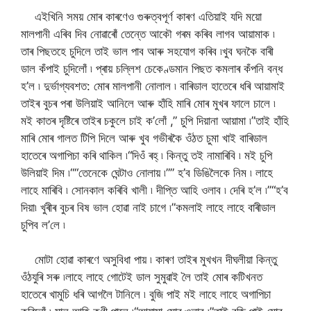
এইখিনি সময় মোৰ কাৰণেও গুৰুত্বপূৰ্ণ কাৰণ এতিয়াই যদি ময়ো
মালপানী এৰিব দিব নোৱাৰোঁ তেন্তে আকৌ গৰম কৰিব লাগব আয়ামাক ৷
তাৰ পিছতহে চুদিলে তাই ভাল পাব আৰু সহযোগ কৰিব ৷খুব ঘনকৈ বাৰী
ডাল কঁপাই চুদিলোঁ ৷ প্ৰায় চল্লিশ চেকেণ্ডমান পিছত কমলাৰ কঁপনি বন্ধ
হ’ল ৷ দুৰ্ভাগ্যবশত: মোৰ মালপানী নোলাল ৷ বাৰিডাল হাতেৰে ধৰি আয়ামাই
তাইৰ বুচৰ পৰা উলিয়াই আনিলে আৰু হাঁহি মাৰি মোৰ মুখৰ ফালে চালে ৷
মই কাতৰ দৃষ্টিৰে তাইৰ চকুলে চাই ক’লোঁ ,” চুপি দিয়ানা আয়ামা ৷”তাই হাঁহি
মাৰি মোৰ গালত টিপি দিলে আৰু খুব গভীৰকৈ ওঁঠত চুমা খাই বাৰিডাল
হাতেৰে অগাপিচা কৰি থাকিল ৷“দিওঁ ৰহ্ ৷ কিন্তু তই নামাৰিবি ৷ মই চুপি
উলিয়াই দিম ৷““তেনেকে ঘেন্টাও নোলায় ৷”” হ’ব ডিঙিলৈকে নিম ৷ লাহে
লাহে মাৰিবি ৷ সোনকাল কৰিবি খালী ৷ দীপ্তি আহি ওলাব ৷ দেৰি হ’ল ৷”“হ’ব
দিয়া৷ খুৰীৰ বুচৰ বিষ ভাল হোৱা নাই চাগে ৷”কমলাই লাহে লাহে বাৰীডাল
চুপিব ল’লে ৷
মোটা হোৱা কাৰণে অসুবিধা পায় ৷ কাৰণ তাইৰ মুখখন দীঘলীয়া কিন্তু
ওঁঠযুৰি সৰু ৷লাহে লাহে গোটেই ডাল সুমুৱাই লৈ তাই মোৰ কটিখনত
হাতেৰে খামুচি ধৰি আগলৈ টানিলে ৷ বুজি পাই মই লাহে লাহে অগাপিচা