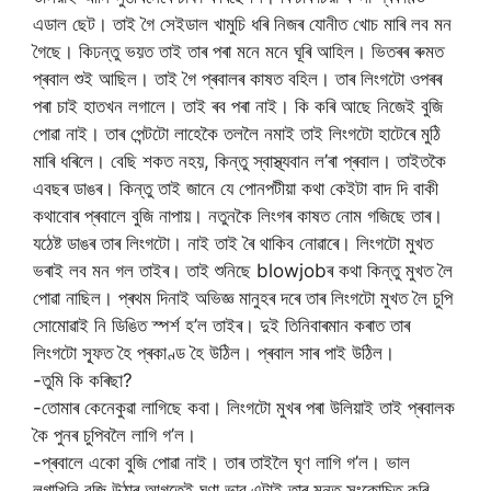
এডাল ছেট। তাই গৈ সেইডাল খামুচি ধৰি নিজৰ যোনীত খোচ মাৰি লব মন
গৈছে। কিঢন্তু ভয়ত তাই তাৰ পৰা মনে মনে ঘূৰি আহিল। ভিতৰৰ ৰুমত
প্ৰবাল শুই আছিল। তাই গৈ প্ৰবালৰ কাষত বহিল। তাৰ লিংগটো ওপৰৰ
পৰা চাই হাতখন লগালে। তাই ৰব পৰা নাই। কি কৰি আছে নিজেই বুজি
পোৱা নাই। তাৰ পেন্টটো লাহেকৈ তললৈ নমাই তাই লিংগটো হাটেৰে মুঠি
মাৰি ধৰিলে। বেছি শকত নহয়, কিন্তু স্বাস্থ্যবান ল’ৰা প্ৰবাল। তাইতকৈ
এবছৰ ডাঙৰ। কিন্তু তাই জানে যে পোনপটীয়া কথা কেইটা বাদ দি বাকী
কথাবোৰ প্ৰবালে বুজি নাপায়। নতুনকৈ লিংগৰ কাষত নোম গজিছে তাৰ।
যঠেষ্ট ডাঙৰ তাৰ লিংগটো। নাই তাই ৰৈ থাকিব নোৱাৰে। লিংগটো মুখত
ভৰাই লব মন গল তাইৰ। তাই শুনিছে blowjobৰ কথা কিন্তু মুখত লৈ
পোৱা নাছিল। প্ৰথম দিনাই অভিজ্ঞ মানুহৰ দৰে তাৰ লিংগটো মুখত লৈ চুপি
সোমোৱাই নি ডিঙিত স্পৰ্শ হ’ল তাইৰ। দুই তিনিবাৰমান কৰাত তাৰ
লিংগটো স্ফূত হৈ প্ৰকাণ্ড হৈ উঠিল। প্ৰবাল সাৰ পাই উঠিল।
-তুমি কি কৰিছা?
-তোমাৰ কেনেকুৱা লাগিছে কবা। লিংগটো মুখৰ পৰা উলিয়াই তাই প্ৰবালক
কৈ পুনৰ চুপিবলৈ লাগি গ’ল।
-প্ৰবালে একো বুজি পোৱা নাই। তাৰ তাইলৈ ঘৃণ লাগি গ’ল। ভাল
লগাখিনি বুজি উঠাৰ আগতেই ঘৃণা ভাৱ এটাই তাৰ মনত সংকোচিত কৰি