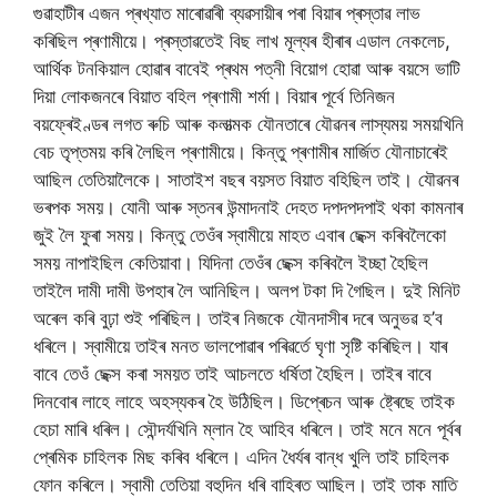
গুৱাহাটীৰ এজন প্ৰখ্যাত মাৰোৱাৰী ব্যৱসায়ীৰ পৰা বিয়াৰ প্ৰস্তাৱ লাভ
কৰিছিল প্ৰণামীয়ে। প্ৰস্তাৱতেই বিছ লাখ মূল্যৰ হীৰাৰ এডাল নেকলেচ,
আৰ্থিক টনকিয়াল হোৱাৰ বাবেই প্ৰথম পত্নী বিয়োগ হোৱা আৰু বয়সে ভাটি
দিয়া লোকজনৰে বিয়াত বহিল প্ৰণামী শৰ্মা। বিয়াৰ পূৰ্বে তিনিজন
বয়ফ্ৰেইণ্ডৰ লগত ৰুচি আৰু কলাত্মক যৌনতাৰে যৌৱনৰ লাস্যময় সময়খিনি
বেচ তৃপ্তময় কৰি লৈছিল প্ৰণামীয়ে। কিন্তু প্ৰণামীৰ মাৰ্জিত যৌনাচাৰেই
আছিল তেতিয়ালৈকে। সাতাইশ বছৰ বয়সত বিয়াত বহিছিল তাই। যৌৱনৰ
ভৰপক সময়। যোনী আৰু স্তনৰ উন্মাদনাই দেহত দপদপদপাই থকা কামনাৰ
জুই লৈ ফুৰা সময়। কিন্তু তেওঁৰ স্বামীয়ে মাহত এবাৰ ছেক্স কৰিবলৈকো
সময় নাপাইছিল কেতিয়াবা। যিদিনা তেওঁৰ ছেক্স কৰিবলৈ ইচ্ছা হৈছিল
তাইলৈ দামী দামী উপহাৰ লৈ আনিছিল। অলপ টকা দি গৈছিল। দুই মিনিট
অৰেল কৰি বুঢ়া শুই পৰিছিল। তাইৰ নিজকে যৌনদাসীৰ দৰে অনুভৱ হ’ব
ধৰিলে। স্বামীয়ে তাইৰ মনত ভালপোৱাৰ পৰিৱৰ্তে ঘৃণা সৃষ্টি কৰিছিল। যাৰ
বাবে তেওঁ ছেক্স কৰা সময়ত তাই আচলতে ধৰ্ষিতা হৈছিল। তাইৰ বাবে
দিনবোৰ লাহে লাহে অহস্যকৰ হৈ উঠিছিল। ডিপ্ৰেচন আৰু ষ্ট্ৰেছে তাইক
হেচা মাৰি ধৰিল। সৌন্দৰ্যখিনি ম্লান হৈ আহিব ধৰিলে। তাই মনে মনে পূৰ্বৰ
প্ৰেমিক চাহিলক মিছ কৰিব ধৰিলে। এদিন ধৈৰ্যৰ বান্ধ খুলি তাই চাহিলক
ফোন কৰিলে। স্বামী তেতিয়া বহুদিন ধৰি বাহিৰত আছিল। তাই তাক মাতি