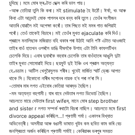
চুদিছে। মমে মোৰ ফ্ৰণ্টত ছেক্স কৰি ভাল পায়।
-আৰু তেতিয়া তুলি কি কৰা। মই stimulate হৈ উঠোঁ। ঈৰ্ষা, খং আৰু
কিবা এটা আনন্দই মোক পাগলৰ দৰে বন্য কৰি তুলে। তেওঁৰ সংগীজন
আতৰি যোৱালৈ মই অপেক্ষা কৰোঁ। তাৰ পিছত মই মমৰ গাত জপিয়াই
পৰোঁ। তেওঁ তাকেই বিচাৰে। মই তেওঁৰ মুখত ejaculate কৰি দিওঁ।
প্ৰৱালে মনালিছাক মজিয়াত বহি থকাৰ পৰা উঠাই আনি প’ষ্ট এটাত আওজাই
তাইৰ বাওঁ হাতখন ওপৰলৈ ডাঙি দীঘলকৈ উশাহ এটা টানি কাফলটিখন
চেলেকি দিয়ে। এবাৰ দুবাৰকৈ বহুবাৰ চেলেকি তাৰ বাওঁহাতৰ আঙুলি দুটা
তাইৰ মুখত সোমোৱাই দিয়ে। ছয়ফুট দুই ইঞ্চি ওখ প্ৰৱাল অত্যন্ত
হেণ্ডচাম। আটিল খেলুৱৈসুলভ শৰীৰ। খুবেই মাৰ্জিত স্মাৰ্ট ড্ৰেচ আপত
থাকে সি। যিকোনো নাৰীৰ সপোনৰ নায়ক হ’ব পৰা ল’ৰা সি।
-তোমাৰ মাৰ লগত এইবোৰ কেতিয়া আৰম্ভ হৈছিল।
-মম অত্যন্ত বহুগামী। যাৰ বাবে দেউতাৰ লগত ডিভোৰ্চ হৈছিল।
আচলতে মায়ে দেউতাৰ first wifeৰ, মানে মোৰ step brother
and sister r লগত সম্পৰ্ক ৰখাটো বিচৰা নাছিল। আচলতে মমে first
divorce appeal কৰিছিল…! প্ৰণামী শৰ্মা। একালৰ বিখ্যাত
অভিনেত্ৰী। অসমীয়া আৰু বঙালী ভাষাত খুউব কম ছবিত কাম কৰি বেচ
জনপ্ৰিয়তা অৰ্জন কৰিছিল প্ৰণামী শৰ্মাই। কেৰিয়াৰৰ ভৰপুৰ সময়ত