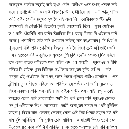
আলফুলে বনেটত বহুৱাই ভৰি দুখন মেলি যোনীখন ওচৰ চপাই প্ৰকট কৰি
ললে। চিগাৰেট এটা জ্বলাই দীঘলকৈ উশাহ টানিলে সি। এটা আঠু মাটিত
কাঢ়ি তাইৰ যোনীৰ সন্মুখত মুখ থৈ বহি ললে সি। যোনীৰপথত ওঁঠ দুটা
সোমোৱাই দি ধোঁৱাখিনি ভিতৰলৈ ফুৱাই সোমোৱাই দিলে। পুনৰ যোনীখন
হুপা মাৰি ধোঁৱাখিনি পান কৰিব বিচাৰিছে সি। হয়তু নিচাত সি এইবোৰ কৰি
আছে। প্ৰণামীয়ে হাঁহি মাৰি উপভোগ কৰিছে তাৰ কাণ্ডবোৰ। সি থিয় হৈ
থু এলেপা ঘঁহি তাইৰ যোনীখন বীজলুৱা কৰি লৈ লিংগ চেট কৰি তাইৰ ভৰি
এখন হাতেৰে ধৰি আঙুলিবোৰ মুখেৰে চুপি চুপি বনেটৰ ওপৰত চুদিব ধৰিলে।
তাৰ এখন হাতত লাইচেঞ্চ থকা নাইন এম এম গানটো। প্ৰকাণ্ড ন ইঞ্চি
বাৰীয়ে সি তাইক পুনৰ বিভিন্ন ভংগীমাত দুই ঘন্টা চুদিব লাগিল। সেই
সময়ত এই পথটোলৈ নিশা দহ বজাৰ পিছত পুলিচৰ গাড়ীও নগৈছিল। ডেৰ
ঘন্টামান চুদাৰ পিছত চাহিলে গম পাইছিল যে গাড়ীৰ ওপৰত সি সুচলভাৱে
লিংগ সঞ্চালন কৰিব পৰা নাই। সি তাইক গাড়ীৰ পৰা নমাই নগ্নভাৱেই
ৰাস্তাত একো পাৰি নোলোৱাকৈ শুৱাই লৈ ভৰি দুখন দাঙি প্ৰচণ্ড জোৰত
সম্পূৰ্ণ গুৰিলৈকে লিংগ সোমোৱাই পৰৱৰ্তী আধা ঘন্টা দানৱৰ ৰূপ ধৰি চুদিছিল
তাইক। বিষত তাই কেকাই কেকাই মোক এৰি দিয়া প্লিজ নহলে মই মৰি
যাম বুলি কান্দিছিল। সি মুখলৈ চোৱা নাছিল। আধা ঘন্টা পিছত দুয়ো চৰম
উত্তেজনাত কপি কপি বীৰ্য এৰিছিল। ৰাস্তাতে অলপপৰ ঢলি পৰি ৰাতিপুৱা