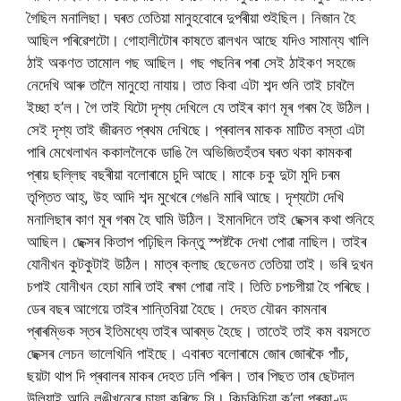
গৈছিল মনালিছা। ঘৰত তেতিয়া মানুহবোৰে দুপৰীয়া শুইছিল। নিজান হৈ
আছিল পৰিৱেশটো। গোহালীটোৰ কাষতে ৱালখন আছে যদিও সামান্য খালি
ঠাই অকণত তামোল গছ আছিল। গছ গছনিৰ পৰা সেই ঠাইকণ সহজে
নেদেখি আৰু তালৈ মানুহো নাযায়‌। তাত কিবা এটা শব্দ শুনি তাই চাবলৈ
ইচ্ছা হ’ল। গৈ তাই যিটো দৃশ্য দেখিলে যে তাইৰ কাণ মূৰ গৰম হৈ উঠিল।
সেই দৃশ্য তাই জীৱনত প্ৰথম দেখিছে। প্ৰবালৰ মাকক মাটিত বস্তা এটা
পাৰি মেখেলাখন ককাললৈকে ডাঙি লৈ অভিজিতহঁতৰ ঘৰত থকা কামকৰা
প্ৰায় ছল্লিছ বছৰীয়া বলোৰামে চুদি আছে। মাকে চকু দুটা মুদি চৰম
তৃপ্তিত আহ্, উহ আদি শব্দ মুখেৰে গেঙনি মাৰি আছে। দৃশ্যটো দেখি
মনালিছাৰ কাণ মূৰ গৰম হৈ ঘামি উঠিল। ইমানদিনে তাই ছেক্সৰ কথা শুনিহে
আছিল। ছেক্সৰ কিতাপ পঢ়িছিল কিন্তু স্পষ্টকৈ দেখা পোৱা নাছিল। তাইৰ
যোনীখন কুটকুটাই উঠিল। মাত্ৰ ক্লাছ ছেভেনত তেতিয়া তাই। ভৰি দুখন
চপাই যোনীখন হেচা মাৰি তাই ৰক্ষা পোৱা নাই। তিতি চপচপীয়া হৈ পৰিছে।
ডেৰ বছৰ আগেয়ে তাইৰ শান্তিবিয়া হৈছে। দেহত যৌৱন কামনাৰ
প্ৰাৰম্ভিক স্তৰ ইতিমধ্যে তাইৰ আৰম্ভ হৈছে। তাতেই তাই কম বয়সতে
ছেক্সৰ লেচন ভালেখিনি পাইছে। এবাৰত বলোৰামে জোৰ জোৰকৈ পাঁচ,
ছয়টা থাপ দি প্ৰবালৰ মাকৰ দেহত ঢলি পৰিল। তাৰ পিছত তাৰ ছেটদাল
উলিয়াই আনি লুঙীখনেৰে চাফা কৰিছে সি। কিচকিচিয়া ক’লা প্ৰকাণ্ড