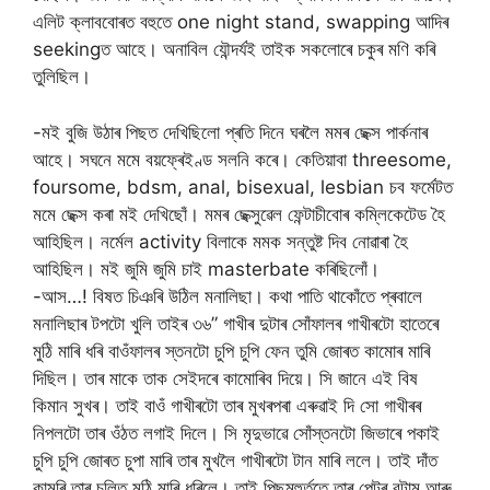
এলিট ক্লাববোৰত বহুতে one night stand, swapping আদিৰ
seekingত আহে। অনাবিল যৌন্দৰ্যই তাইক সকলোৰে চকুৰ মণি কৰি
তুলিছিল।
-মই বুজি উঠাৰ পিছত দেখিছিলো প্ৰতি দিনে ঘৰলৈ মমৰ ছেক্স পাৰ্কনাৰ
আহে। সঘনে মমে বয়ফ্ৰেইণ্ড সলনি কৰে। কেতিয়াবা threesome,
foursome, bdsm, anal, bisexual, lesbian চব ফৰ্মেটত
মমে ছেক্স কৰা মই দেখিছোঁ। মমৰ ছেক্সুৱেল ফেন্টাচীবোৰ কম্লিকেটেড হৈ
আহিছিল। নৰ্মেল activity বিলাকে মমক সন্তুষ্ট দিব নোৱাৰা হৈ
আহিছিল। মই জুমি জুমি চাই masterbate কৰিছিলোঁ।
-আস…! বিষত চিঞৰি উঠিল মনালিছা। কথা পাতি থাকোঁতে প্ৰবালে
মনালিছাৰ টপটো খুলি তাইৰ ৩৬” গাখীৰ দুটাৰ সোঁফালৰ গাখীৰটো হাতেৰে
মুঠি মাৰি ধৰি বাওঁফালৰ স্তনটো চুপি চুপি ফেন তুমি জোৰত কামোৰ মাৰি
দিছিল। তাৰ মাকে তাক সেইদৰে কামোৰিব দিয়ে। সি জানে এই বিষ
কিমান সুখৰ। তাই বাওঁ গাখীৰটো তাৰ মুখৰপৰা এৰুৱাই দি সো গাখীৰৰ
নিপলটো তাৰ ওঁঠত লগাই দিলে। সি মৃদুভাৱে সোঁস্তনটো জিভাৰে পকাই
চুপি চুপি জোৰত চুপা মাৰি তাৰ মুখলৈ গাখীৰটো টান মাৰি ললে। তাই দাঁত
কামুৰি তাৰ চুলিত মুঠি মাৰি ধৰিলে। তাই পিছমূহুৰ্ততে তাৰ পেন্টৰ বুটাম আৰু