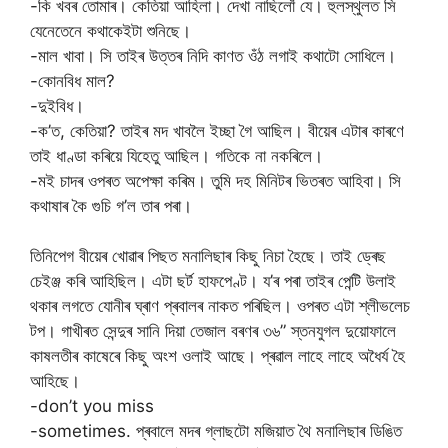
-কি খবৰ তোমাৰ। কেতিয়া আহিলা। দেখা নাছিলোঁ যে। হুলস্থুলত সি
যেনেতেনে কথাকেইটা শুনিছে।
-মাল খাবা। সি তাইৰ উত্তৰ নিদি কাণত ওঁঠ লগাই কথাটো সোধিলে।
-কোনবিধ মাল?
-দুইবিধ।
-ক’ত, কেতিয়া? তাইৰ মদ খাবলৈ ইচ্ছা গৈ আছিল। বীয়েৰ এটাৰ কাৰণে
তাই ধাণ্ডা কৰিয়ে যিহেতু আছিল। গতিকে না নকৰিলে।
-মই চাদৰ ওপৰত অপেক্ষা কৰিম। তুমি দহ মিনিটৰ ভিতৰত আহিবা। সি
কথাষাৰ কৈ গুচি গ’ল তাৰ পৰা।
তিনিপেগ বীয়েৰ খোৱাৰ পিছত মনালিছাৰ কিছু নিচা হৈছে। তাই ড্ৰেছ
চেইঞ্জ কৰি আহিছিল। এটা ছৰ্ট হাফপেণ্ট। য’ৰ পৰা তাইৰ পেন্টি উলাই
থকাৰ লগতে যোনীৰ ঘ্ৰাণ প্ৰবালৰ নাকত পৰিছিল। ওপৰত এটা শ্লীভলেচ
টপ। গাখীৰত সেন্দুৰ সানি দিয়া তেজাল বৰণৰ ৩৬” স্তনযুগল দুয়োফালে
কাষলতীৰ কাষেৰে কিছু অংশ ওলাই আছে। প্ৰৱাল লাহে লাহে অধৈৰ্য হৈ
আহিছে।
-don’t you miss
-sometimes. প্ৰবালে মদৰ গ্লাছটো মজিয়াত থৈ মনালিছাৰ ডিঙিত