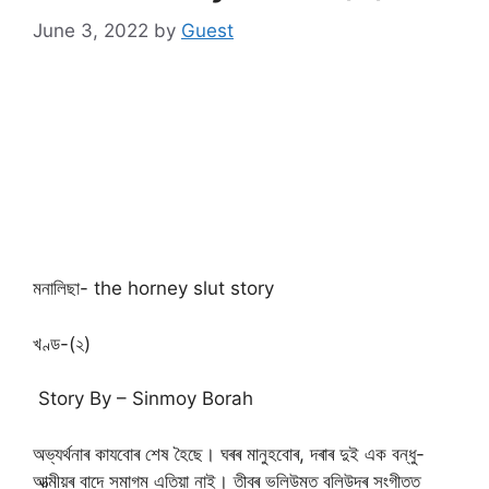
June 3, 2022
by
Guest
মনালিছা- the horney slut story
খণ্ড-(২)
Story By – Sinmoy Borah
অভ্যৰ্থনাৰ কাযবোৰ শেষ হৈছে। ঘৰৰ মানুহবোৰ, দৰাৰ দুই এক বন্ধু-
আত্মীয়ৰ বাদে সমাগম এতিয়া নাই। তীব্ৰ ভলিউমত বলিউদৰ সংগীতত