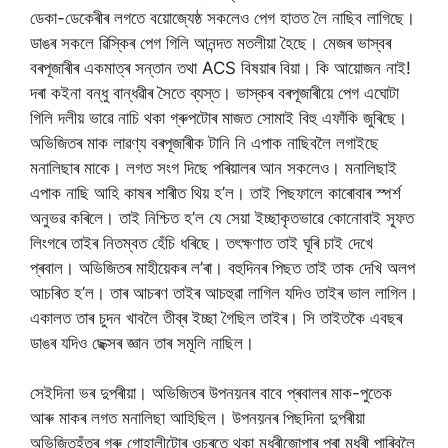
ডেকা-ডেকেৰীৰ লগতে বয়োজ্যেষ্ঠ সকলেও পেগ হাতত লৈ নাছিব লাগিছে।
ডাঙৰ সকলে ৱিস্কিৰ পেগ গিলি আনন্দত মতলীয়া হৈছে। মেজৰ ভাস্বৰ
বৰপূজাৰীৰ একমাত্ৰ সন্তান তথা ACS বিষয়াৰ বিয়া। কি আয়োজন নাই!
দৰা কইনা বন্ধু বান্ধৱীৰ সৈতে ব্যস্ত। ভাস্কৰ বৰপূজাৰীয়ে পেগ এঘোটা
গিলি দলীয় ভাৱে নাচি থকা গ্ৰুপটোৰ মাজত সোমাই বিহু এফাঁকি জুৰিছে।
অভিজিতৰ মাক লাৱণ্য বৰপূজাৰীক টানি নি এপাক নাছিবলৈ লগাইছে
মনালিছাৰ মাকে। লগত সংগ দিছে পৰিয়ালৰ আন সকলেও। মনালিছাই
এপাক নাছি আহি কাষৰ শাৰীত থিয় হ’ল। তাই পিছফালে কাৰোবাৰ স্পৰ্শ
অনুভৱ কৰিলে। তাই নিশ্চিত হ’ল যে সেয়া ইচ্ছাকৃতভাৱে কোনোবাই স্ফূত
লিংগৰে তাইৰ নিতম্বত হেঁচি ধৰিছে। তৎক্ষণাত তাই ঘূৰি চাই দেখে
প্ৰবাল। অভিজিতৰ মাহীয়েকৰ ল’ৰা। বহুদিনৰ পিছত তাই তাক দেখি অলপ
আচৰিত হ’ল। তাৰ আচৰণ তাইৰ আচহুৱা লাগিল যদিও তাইৰ ভাল লাগিল।
একালত তাৰ চুদন খাবলৈ তীব্ৰ ইচ্ছা গৈছিল তাইৰ। সি তাইতকৈ এবছৰ
ডাঙৰ যদিও ছেক্সৰ জ্ঞান তাৰ সমূলি নাছিল।
সেইদিনা ভৰ দুপৰীয়া। অভিজিতৰ উপনয়নৰ বাবে প্ৰবালৰ মাক-পুতেক
আৰু মাকৰ লগত মনালিছা আহিছিল। উপনয়নৰ পিছদিনা দুপৰীয়া
অভিজিতহঁতৰ গৰু গোহালীটোৰ ওচৰতে থকা মধুৰীজোপাৰ পৰা মধুৰী পাৰিবলৈ