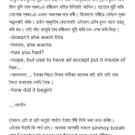
জিপ খুলি তাৰ প্ৰকাণ্ড বাৰীডাল বাহিৰ উলিয়াই আনিল। হাতেৰে মুঠি মাৰি
নোপোৱা প্ৰকাণ্ড এডাল অজগৰৰ দৰে বাৰী। যিকোনো নাৰীয়ে দেখিলে মূৰত
আচন্দ্ৰাই ধৰিব। দুৰ্বল প্ৰকৃতিৰ কোনোবাই এইডাল চেটৰ চুদন খালে হয়তু
মৰি যাব। তাই দাঁত কামুৰি তাৰ বাৰীডাল মুঠি মাৰি তল ওপৰ কৰি দিছে।
-doesn’t she want this
-hmm, she wants
-has you had?
-nope, but use to have all accept put it inside of
her…
-আসসসস্ … ইবাৰৰ পিছত সিবাৰ গাখীৰত কামোৰ খাই খাই তাই তাৰ
সৈতে কথাবোৰ সোধি গৈছে।
-how did it begin!
….আগলৈ
(অকল এটা বা দুটা কমেন্ট পাবলৈ ইয়াত ষ্টৰী লিখি থকা বন্ধ কৰিম।
এইবাৰ সঁহাৰি কি পাওঁ চাম। অন্যথা আগ্ৰহী সকলে sinmoy borah