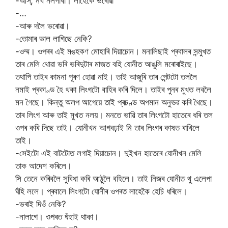
-আস্, নখ নলগাবা। লাহেকৈ ভৰোৱা
-…
-আৰু দলৈ ভৰোৱা।
-তোমাৰ ভাল লাগিছে নেকি?
-ওম্ম। ওপৰৰ এই মঙহকণ মোহাৰি দিয়াচোন। মনালিছাই প্ৰবালৰ সন্মুখত
তাৰ মেলি থোৱা ভৰি ভৰিদুটাৰ মাজত বহি যোনীত আঙুলি মৰোৰাইছে।
তথাপি তাইৰ কামনা পূৰণ হোৱা নাই। তাই আজুৰি তাৰ পেন্টটো তললৈ
নমাই প্ৰকাণ্ড হৈ থকা লিংগটো বাহিৰ কৰি দিলে। তাইৰ পুনৰ মুখত লবলৈ
মন গৈছে। কিন্তু অলপ আগেয়ে তাই প্ৰচণ্ড অপমান অনুভৱ কৰি থৈছে।
তাৰ লিংগ আৰু তাই মুখত নলয়‌। মনতে ভাৱি তাৰ লিংগটো হাতেৰে ধৰি তল
ওপৰ কৰি দিছে তাই। যোনীখন আগবঢ়াই নি তাৰ লিংগৰ কাষত ৰাখিলে
তাই।
-সেইটো এই বাটটোত লগাই দিয়াচোন। দুইখন হাতেৰে যোনীখন মেলি
তাক আদেশ কৰিলে।
সি তেনে কৰিবলৈ সুবিধা কৰি আঠুলৈ বহিলে। তাই নিজৰ যোনীত থু এলেপা
ঘঁহি ললে। প্ৰবালে লিংগটো যোনীৰ ওপৰত লাহেকৈ হেচি ধৰিলে।
-ভৰাই দিওঁ নেকি?
-নালাগে। ওপৰত ঘঁহাই থাকা।