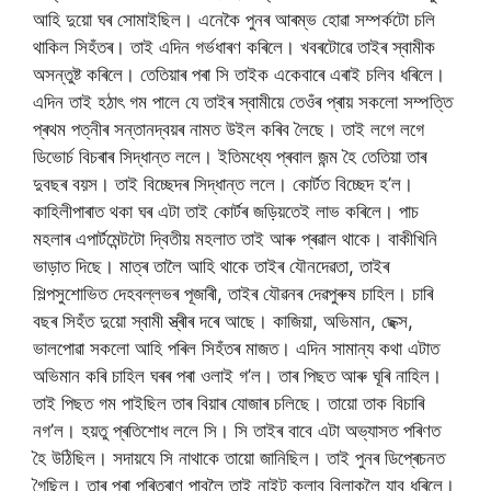
আহি দুয়ো ঘৰ সোমাইছিল। এনেকৈ পুনৰ আৰম্ভ হোৱা সম্পৰ্কটো চলি
থাকিল সিহঁতৰ। তাই এদিন গৰ্ভধাৰণ কৰিলে। খবৰটোৱে তাইৰ স্বামীক
অসন্তুষ্ট কৰিলে। তেতিয়াৰ পৰা সি তাইক একেবাৰে এৰাই চলিব ধৰিলে।
এদিন তাই হঠাৎ গম পালে যে তাইৰ স্বামীয়ে তেওঁৰ প্ৰায় সকলো সম্পত্তি
প্ৰথম পত্নীৰ সন্তানদ্বয়ৰ নামত উইল কৰিব লৈছে। তাই লগে লগে
ডিভোৰ্চ বিচৰাৰ সিদ্ধান্ত ললে। ইতিমধ্যে প্ৰবাল জন্ম হৈ তেতিয়া তাৰ
দুবছৰ বয়স। তাই বিচ্ছেদৰ সিদ্ধান্ত ললে। কোৰ্টত বিচ্ছেদ হ’ল।
কাহিলীপাৰাত থকা ঘৰ এটা তাই কোৰ্টৰ জড়িয়তেই লাভ কৰিলে। পাচ
মহলাৰ এপাৰ্টমেন্টটো দ্বিতীয় মহলাত তাই আৰু প্ৰৱাল থাকে। বাকীখিনি
ভাড়াত দিছে। মাত্ৰ তালৈ আহি থাকে তাইৰ যৌনদেৱতা, তাইৰ
শিল্পসুশোভিত দেহবল্লভৰ পূজাৰী, তাইৰ যৌৱনৰ দেৱপুৰুষ চাহিল। চাৰি
বছৰ সিহঁত দুয়ো স্বামী স্ত্ৰীৰ দৰে আছে। কাজিয়া, অভিমান, ছেক্স,
ভালপোৱা সকলো আহি পৰিল সিহঁতৰ মাজত। এদিন সামান্য কথা এটাত
অভিমান কৰি চাহিল ঘৰৰ পৰা ওলাই গ’ল। তাৰ পিছত আৰু ঘূৰি নাহিল।
তাই পিছত গম পাইছিল তাৰ বিয়াৰ যোজাৰ চলিছে। তায়ো তাক বিচাৰি
নগ’ল। হয়তু প্ৰতিশোধ ললে সি। সি তাইৰ বাবে এটা অভ্যাসত পৰিণত
হৈ উঠিছিল। সদায়যে সি নাথাকে তায়ো জানিছিল। তাই পুনৰ ডিপ্ৰেচনত
গৈছিল। তাৰ পৰা পৰিত্ৰাণ পাবলৈ তাই নাইট ক্লাব বিলাকলৈ যাব ধৰিলে।