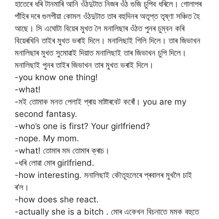
হাতেৰে ধৰি টানমাৰি আনি ওঁঠদুটাত নিজৰ ওঁঠ গুজি চুপিব ধৰিলে। গোলাপৰ
পাঁহিৰ দৰে গুলপীয়া কোমল ওঁঠদুটাত তাৰ বহুদিনৰ অতৃপ্ত তৃষ্ণা সঞ্চিত হৈ
আছে। সি এঘোটা বিয়েৰ মুখত লৈ মনালিছাৰ ওঁঠত পুনৰ চুম্বন কৰি
বিয়েৰখিনি তাইৰ মুখত ভৰাই দিলে। মনালিছাই গিলি দিলে। তাৰ জিভাখন
মনালিছাৰ মুখত সুমোৱাই দিয়াত মনালিছাই তাৰ জিভাখন চুপি দিলে।
মনালিছাই পুনৰ তাইৰ জিভাখন তাৰ মুখত ভৰাই দিলে।
-you know one thing!
-what!
-মই তোমাক মনত পেলাই প্ৰায় মাষ্টাৰবেট কৰোঁ। you are my
second fantasy.
-who’s one is first? Your girlfriend?
-nope. My mom.
-what! তোমাৰ মম তোমাৰ ক্ৰাচ।
-ধৰি লোৱা মোৰ girlfriend.
-how interesting. মনালিছাই কৌতূহলেৰে প্ৰবালৰ মুখলৈ চাই
ৰ’ল।
-how does she react.
-actually she is a bitch . মোৰ একেখন বিচনাতে মমক বহুতে