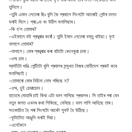
তুলিলে।
-তুমি এমান লেতেৰা ছিঃ বুলি কৈ প্ৰবালে লিংগটো আতৰাই পেন্টৰ তলত
ভৰাই দিলে। প্ৰচণ্ড খং উঠিল মনালিছাৰ।
-কি হ’ল তোমাৰ?
-এইফালে মই প্ৰস্ব্ৰাৱ কৰোঁ। তুমি ইমান লেতেৰা বস্তু খাইছা। ঘৃণা
নালাগে তোমাৰ?
-নালাগে। মোৰ প্ৰস্ব্ৰাৱ কৰা বাটটো কেনেকুৱা চাবা।
-ওম্ম চাম।
স্কাৰ্টটো দাঙি পেন্টিটো খুলি প্ৰবালৰ সন্মুখত নিজৰ যোনীদেশ প্ৰকট কৰে
মনালিছাই।
-তোমাৰো মোৰ নিচিনা নোম গজিছে ন?
-ওম্ম, চুই চোৱাচোন।
হাতেৰে মোহাৰি চাই কিবা এটা ভাল লাগিছে প্ৰবালৰ। সি তাইৰ পৰা যেন
নতুন জগত এখনৰ কথা শিকিছে, দেখিছে। ভাল লাগি আহিছে তাৰ‌।
সংকোচিত হৈ পৰা লিংগটো আকৌ স্ফূট হৈ উঠিছে।
-ফুটাটোত আঙুলি ভৰাই দিয়া।
-এনেকৈনে