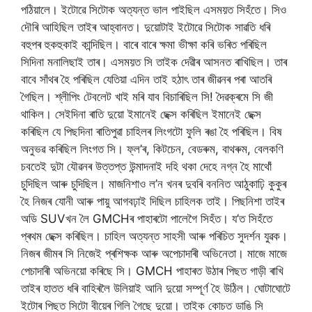
পঠিয়ালে। ইটোৱে সিটোক অত্যন্ত ভাল পাইছিল এসময়ত সিহঁতে। সিও
দৌৰি আহিছিল তাইৰ আহ্বানত। দুয়োটাই ইটোৱে সিটোক সাৱতি ধৰি
বহুপৰ হুকহুকাই কান্দিছিল। বাৰে বাৰে ক্ষমা ভীক্ষা কৰি ভৰিত পৰিছিল
সিদিনা মনালিছাই তাৰ। এসময়ত সি তাইক দেৱীৰ আসনত ৰাখিছিল। তাৰ
বাবে সাঁথৰ হৈ পৰিছিল যেতিয়া এদিন তাই হঠাৎ তাৰ জীৱনৰ পৰা আতৰি
গৈছিল। শ্লীপিং টেবলেট খাই মৰি যাব বিচাৰিছিল সি! দৈৱক্ৰমে সি জী
থাকিল। সেইদিনা ৰাতি দুয়ো ইমানেই ছেক্স কৰিছিল ইমানেই ছেক্স
কৰিছিল যে পিছদিনা ৰাতিপুৱা চাহিলৰ লিংগটো ফুলি ৰঙা হৈ পৰিছিল। বিষ
অনুভৱ কৰিছিল লিংগত সি। ফ্ল’ৰ, কিটচেন, বেডৰুম, বাথৰুম, বেলকণি
চবতেই দুটা যৌৱনৰ উত্তপ্ত উন্মাদনাই দহি থকা দেহে নগ্ন হৈ মাথোঁ
চুদিছিল আৰু চুদিছিল। মাজনিশাও ল’ন খনৰ দুবৰি বননিত আঠুকাঢ়ি কুকুৰ
হৈ নিজৰ যোনী আৰু পায়ু আগবঢ়াই দিছিল চাহিলক তাই। পিছনিশা তাইৰ
অডি SUVখন লৈ GMCHৰ পাহাৰটো পালেগৈ সিহঁত। য’ত সিহঁতে
প্ৰথম ছেক্স কৰিছিল। চাহিল অত্যন্ত সাহসী আৰু পৰিচিত সুদৰ্শন যুৱক।
নিজৰ জীমৰ সি নিজেই প্ৰশিক্ষক আৰু অপেচাদাৰী অভিনেতা। মাজে মাজে
পেচাদাৰী অভিনয়ো কৰিছে সি। GMCH পাহাৰত উঠাৰ পিছত গাড়ী ৰাখি
তাইৰ হাতত ধৰি বাহিৰলৈ উলিয়াই আনি দুয়ো সম্পূৰ্ণ হৈ উঠিল। ঘোটাঘোটে
ইটোৰ পিছত সিটো বীয়েৰ গিলি গৈছে দুয়ো। তাইক কোচত ডাঙি সি