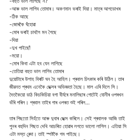
-বহুত ভাল লাগিছে ন?
-আৰু ভাল লাগিব তোমাৰ। অকণমান ভৰাই দিয়া। মাত্ৰ আগডোখৰ
-ঠিক আছে
-জোৰকৈ ঘঁহোৱা
-মোৰ ভৰাই চাবলৈ মন গৈছে
-দিয়া
-দুখ পাইছোঁ
-ময়ো।
-মোৰ কিবা এটা হব যেন লাগিছে
-তেতিয়া বহুত ভাল লাগিব তোমাৰ
দুয়োটাৰে উশাহ বিৰাট ঘন হৈ আহিল। প্ৰবাল চিৎকাৰ কৰি উঠিল। তাৰ
জীৱনত প্ৰথম এনেকৈ ছেক্সৰ অভিজ্ঞতা হৈছে। মাল এৰি দিলে সি।
দৈতকৈয়ো ডাঠ কিচকিচিয়া বগা বীৰ্যৰে মনালিছাৰ গোটেই যোনীৰ ওপৰখন
ভঁৰি পৰিল। প্ৰবাল তাইৰ গাৰ ওপৰত শুই পৰিল…
তাৰ পিছতো সিহঁতে আৰু দুবাৰ ছেক্স কৰিলে। সেই প্ৰবালক আজি তাই
পুনৰ বহুদিন পিছত দেখি আচৰিত হোৱাৰ লগতে ভালো লাগিল। এতিয়া সি
এটা মস্ত ৰেন্দা। তাই স্পষ্টকৈ গম পাইছে।