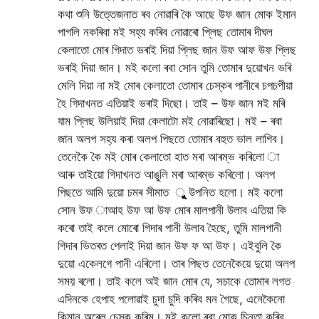
কথা শুনি উত্তেজনাত ৰব নোৱাৰি কৈ আছে উফ জান মোক ইমান
পাগলি নকৰিবা মই সহ্য কৰিব নোৱাৰো প্লিছ তোমাৰ দীঘল
কেলাতো মোৰ গিদাত ভৰাই দিয়া প্লিছ জান উফ আফ উফ প্লিছ
ভৰাই দিয়া জান। মই কলো ৰবা সোন তুমি তোমাৰ দুয়োখন ভৰি
মেলি দিয়া না মই মোৰ কেলাতো তোমাৰ চেস্কৰ পানীৰে চপচপীয়া
হৈ গিদাখনত এতিয়াই ভৰাই দিছো। তাই – উফ জান মই মৰি
যাম প্লিছ উলিয়াই দিয়া কেলাটো মই নোৱাৰিছো। মই – ৰবা
জান অলপ সহ্য কৰা অলপ পিছতে তোমাৰ বহুত ভাল লাগিব।
তেনেকৈ কৈ মই মোৰ কেলাতো হাত মৰা আৰম্ভ কৰিলো া
আৰু তাইয়ো গিদাখনত আঙুলি মৰা আৰম্ভ কৰিলো। অলপ
পিছতে আমি দুয়ো চমৰ সীমাত ুুুুুুুুুুুুুুুুুুুুুুুুুুুুুুুুুুুুুুুুুুুুুুুুুুুুুুুুুুুুুুুুুুুুুুুুুুুুুুুুুুুুুুুুুুুুুুুুুুুুুুুুুুুুুুুুুুুুুুুুুুুুুুুুুুুুুুুুুুুুুুুুুুুুুুুুুুুুুুুুুুুুুুুুুুুুুুুুুুুুুুুুুুুুুুুুুুুুুুুুুুুুুুুুুুুুুুুুুুুুুুুুুুুুুুুুুুুুুুুুুুুুুুুুুুুুুুুুুুুুুুুুুুুুুুুুুুুুুুুুুুুুুুুুুুুুুুুুুুুুুুু উপনিত হলো। মই কলো
সোন উফ াআহ উফ আ উফ মোৰ মালপানী উলাব এতিয়া কি
কৰো তাই কলে মোৰো গিদাৰ পানী উলাব হৈছে, তুমি মালপানী
গিদাৰ ভিতৰত পেলাই দিয়া জান উফ ফ আ উফ। এইবুলি কৈ
দুয়ো একেলগে পানী এৰিলো। তাৰ পিছত তেনেকৈয়ে দুয়ো অলপ
সময় ৰলো। তাই কলে অই জান মোৰ যে, সচাকে তোমাৰ লগত
এদিনকে হেপাহ পলোৱাই চুদা চুদি কৰিব মন গৈছে, এনেকৈনো
কিমান অৰেল চেস্ক কৰিম। মই কলো ৰবা মোক চিন্তা কৰিব