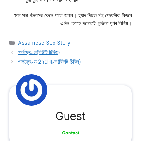
মোৰ সচা ঘটনাতো কেনে পালে জনাব। ইয়াৰ পিছত মই প্ৰেয়সীক কিদৰে
এদিন হেপাহ পলোৱাই চুদিলো পূণৰ লিখিম।
Categories
Assamese Sex Story
গাৰ্লফ্রেণ্ড(বিউটি চিৰিজ)
গাৰ্লফ্রেণ্ড 2nd খণ্ড(বিউটি চিৰিজ)
Guest
Contact