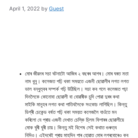
April 1, 2022
by
Guest
মোৰ জীৱনৰ সচা ঘটনাটো আজিৰ ২ বছৰৰ আগৰ। মোৰ ঘৰত মতা
নাম ধুনু। কলেজত পঢ়ি থকা সময়তে এজনী ছোৱালীৰ লগত লগত
ভাল বন্ধুত্বৰ সম্পৰ্ক গঢ়ি উঠিছিল। সচা কব গলে কলেজত পঢ়া
দিনলৈকে কোনোবা ছোৱালী বা বোৱাৰীক চুদি পোৱা দুৰৰ কথা
মাইকি মানুহৰ লগত কথা পাতিবলৈকে সংকোচ লাগিছিল। কিন্তু
ডিগ্ৰী চেকেন্ড বৰ্ষত পঢ়ি থকা সময়ত কলেজলৈ যাওঁতে মন
কৰিলো যে প্ৰায় এজনী দেখাত চেস্কি চ্লিম ফিগাৰৰ ছোৱালীয়ে
মোক ঘুৰী ঘুৰী চায়। কিন্তু মই বিশেষ সেই কথাত গুৰুত্ব
নিদিও। এইদৰেই প্ৰায় মাহদিন পাৰ হোৱাত মোৰ লগৰবোৰেও কব