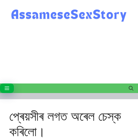
Skip
to
content
Menu
প্ৰেয়সীৰ লগত অৰেল চেস্ক
কৰিলো।