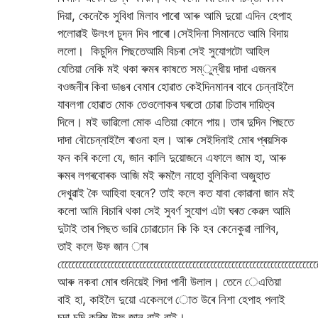
দিয়া, কেনেকৈ সুবিধা মিলাব পাৰো আৰু আমি দুয়ো এদিন হেপাহ
পলোৱাই উলংগ চুদন দিব পাৰো।সেইদিনা সিমানতে আমি বিদায়
ললো। কিচুদিন পিছতেআমি বিচৰা সেই সুযোগটো আহিল
যেতিয়া নেকি মই থকা ৰুমৰ কাষতে সম্ুন্ধীয় দাদা এজনৰ
বওজনীৰ কিবা ডাঙৰ বেমাৰ হোৱাত কেইদিনমানৰ বাবে চেন্নাইলৈ
যাবলগা হোৱাত মোক তেওলোকৰ ঘৰতো চোৱা চিতাৰ দায়িত্ব
দিলে। মই ভাৱিলো মোক এতিয়া কোনে পায়। তাৰ দুদিন পিছতে
দাদা বৌচেন্নাইলৈ ৰাওনা হল। আৰু সেইদিনাই মোৰ প্ৰয়সিক
ফন কৰি কলো যে, জান কালি দুয়োজনে এফালে জাম হা, আৰু
ৰুমৰ লগৰবোৰক আজি মই ৰুমলৈ নাহো বুলিকিবা অজুহাত
দেখুৱাই কৈ আহিবা হবনে? তাই কলে কত যাবা কোৱানা জান মই
কলো আমি বিচাৰি থকা সেই সুবৰ্ণ সুযোগ এটা ঘৰত কেৱল আমি
দুটাই তাৰ পিছত ভাৱি চোৱাচোন কি কি হব কেনেকুৱা লাগিব,
তাই কলে উফ জান াৰ
েেেেেেেেেেেেেেেেেেেেেেেেেেেেেেেেেেেেেেেেেেেেেেেেেেেেেেেেেেেেেেেেেেেেেেে
আৰু নকবা মোৰ শুনিয়েই গিদা পানী উলাল। তেনে েএতিয়া
বাই হা, কাইলৈ দুয়ো একেলগে োত উৰে নিশা হেপাহ পলাই
চুদা চুদি কৰিম উফ জান বাই বাই।