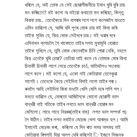
ধৰিলে যে, অই তোক যে সেই ছোৱালীজনীয়ে ইমান ঘুৰি ঘুৰি চায়
মন কৰিছনে? মই কলো অ মইয়ো কথাতো মন কৰিছো, কিন্তু
কিয়বা চায়.. তেনেকৈয়ে দিন বাগৰাৰ লগে লগে কলেজলৈ যাওতে
এদিন ভাৱিলো যে, আজি যদি পূণৰ মোক চায় মই কিবা কৰি
তাইক সুধিম যে, কিয় মোক সেইদৰে চায়। মই ভৱাৰ দৰে
এদিনাখন ক্লাচলৈ গৈ থাকোতে তাইৰ লগত মুখামূখি হোৱাত
তাইক সুধিলে যে, তুমি মোক কেনেবাকৈ চিনি পোৱা নেকি, নহলে
কিয় এনেকৈ ঘূৰি চোৱা? তেতিয়া তাই কলে যে তোমাক মোৰ কিবা
চিনাকী চিনাকী লাগে সেয়ে তেনেকৈ চাওঁ, মাতিবলৈও সংকোচ
লাগে কলে। মই কলো যে, একো নাই কেতিয়াবা তেনেকুৱা
লাগেই। তেনেকে কৈয়ে সেইদিনা বিদাই ললো তাইৰ পৰা।
ৰুমলৈ আহি সেইদিনা কিবা মনটো খেলি মেলি দৰে লাগি গল।
মনতে ভাৱিলে যে, মোৰতো আজিলৈকে কোনো ছোৱালী ভাল
বান্ধৱী নাই গতিকে তাইৰ লগতে ভাল বান্ধৱী হোৱাৰ মন
মেলিলো। লাহে লাহে নিয়ৰৰ(তাইৰ নাম) লগত ভাল সম্পৰ্ক গঢ়
লৈ উঠিল। তাইৰ লগত মবাইত মেচেজ খেলা আৰম্ভ হল। আমি
ইমানেই মেচেজ কৰা, কৰিলো যে দিন ৰাত সময় অসময় নাই
কেতিয়াবা ৰিপ্লাই দিয়া অলপ দেৰি কৰিলেই ি ইজনে সিজনক