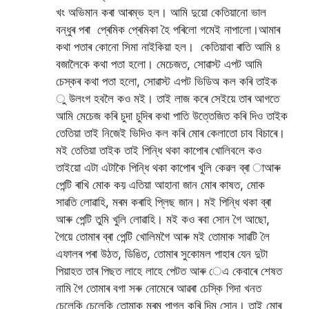
খং অভিমান কৰা আৰম্ভ হল। আমি দুয়ো কেতিয়ানো ভাল
বন্ধুৰ পৰা প্ৰেমিক প্ৰেমিকা হৈ পৰিলো গমেই নাপালো।আমাৰ
কথা পতাৰ কোনো সিমা নাইকিয়া হল। কেতিয়াবা ৰাতি আমি ৪
বজালৈকে কথা পতা হলো। মেচেজত, সোৱাস্ট এপট আমি
চেস্কৰ কথা পতা হলো, সোৱাস্ট এপট ভিডিঅ কল কৰি তাইক
ু উলংগ হবলৈ কও মই। তাই লাজ কৰে সেইয়ে তাৰ আগতে
আমি মেচেজ কৰি চুদা চুদিৰ কথা পাতি উত্তেজিত কৰি দিও তাইক
তেতিয়া তাই নিজেই ভিদিও কল কৰি মোৰ কেলাতো চাব বিচাৰে।
মই তেতিয়া তাইক তাই পিন্ধি থকা কাপোৰ খোলিবলে কও
তাইয়ো এটা এটাকৈ পিন্ধি থকা কাপোৰ খুলি কেৱল ব্ৰা াআৰু
পেন্টি ৰাখি মোক কয় এতিয়া আহানা জান মোৰ কাষত, মোক
সাৱতি লোৱাহি, মৰম কৰাহি প্লিছ জান। মই পিন্ধি থকা ব্ৰা
আৰু পেন্টি তুমি খুলি লোৱাহি। মই কও ৰবা সোন গৈ আছো,
গৈয়ে তোমাৰ ব্ৰা পেন্টি খোলিমগৈ আৰু মই তোমাক সাৱটি লৈ
এফালৰ পৰা উঠত, ডিঙিত, তোমাৰ সুকোমল পাহাৰ যেন দুটা
পিয়াহত তাৰ পিছত লাহে লাহে পেটত আৰু েএ কেবাৰে শেষত
নামি গৈ তোমাৰ বগা সৰু নোমেৰে আৱৰা চেস্কি গিদা খনত
চেলেকি চেলেকি তোমাক মৰম পাগল কৰি দিম সোন। তাই মোৰ